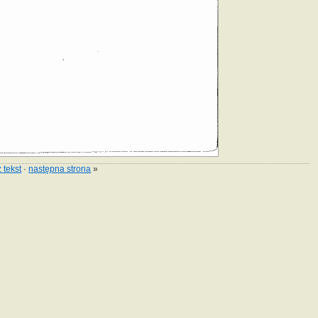
 tekst
·
następna strona
»