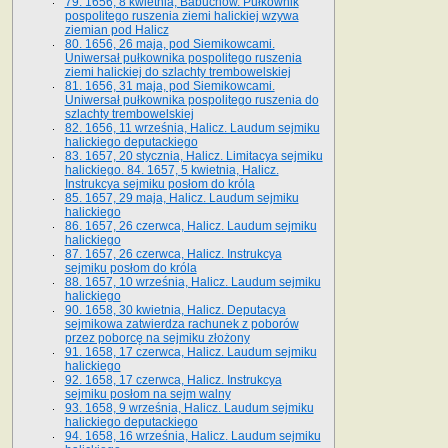
79. 1656, 8 kwietnia, Babuchów. Pułkownik
pospolitego ruszenia ziemi halickiej wzywa
ziemian pod Halicz
80. 1656, 26 maja, pod Siemikowcami.
Uniwersał pułkownika pospolitego ruszenia
ziemi halickiej do szlachty trembowelskiej
81. 1656, 31 maja, pod Siemikowcami.
Uniwersał pułkownika pospolitego ruszenia do
szlachty trembowelskiej
82. 1656, 11 września, Halicz. Laudum sejmiku
halickiego deputackiego
83. 1657, 20 stycznia, Halicz. Limitacya sejmiku
halickiego. 84. 1657, 5 kwietnia, Halicz.
Instrukcya sejmiku posłom do króla
85. 1657, 29 maja, Halicz. Laudum sejmiku
halickiego
86. 1657, 26 czerwca, Halicz. Laudum sejmiku
halickiego
87. 1657, 26 czerwca, Halicz. Instrukcya
sejmiku posłom do króla
88. 1657, 10 września, Halicz. Laudum sejmiku
halickiego
90. 1658, 30 kwietnia, Halicz. Deputacya
sejmikowa zatwierdza rachunek z poborów
przez poborcę na sejmiku złożony
91. 1658, 17 czerwca, Halicz. Laudum sejmiku
halickiego
92. 1658, 17 czerwca, Halicz. Instrukcya
sejmiku posłom na sejm walny
93. 1658, 9 września, Halicz. Laudum sejmiku
halickiego deputackiego
94. 1658, 16 września, Halicz. Laudum sejmiku