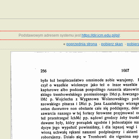
Podstawowym adresem systemu jest
https://dir.icm.edu.pl/pl/
.
«
poprzednia strona
·
pobierz skan
·
pobierz