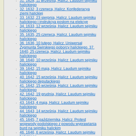
31. 1628, 11 września, Halicz. Laudum sejmiku
halickiego
32. 1632, 3 czerwca, Halicz. Konfederacya
ziemi halickiej
33. 1632, 23 sierpnia, Halicz. Laudum sejmiku
halickiego i instrukcya posłom na elekcyę
34. 1633, 12 września, Halicz. Laudum sejmiku
halickiego
35. 1635, 25 czerwca, Halicz. Laudum sejmiku
halickiego
36. 1636, 10 lutego, Halicz. Uniwersał
Zygmunta Świrskiego poborcy halickiego. 37.
1640, 25 czerwca, Halicz. Laudum sejmiku
halickiego
38. 1640, 10 września, Halicz. Laudum sejmiku
halickiego
39. 1642, 15 maja, Halicz. Laudum sejmiku
halickiego
40. 1642, 15 września, Halicz. Laudum sejmiku
halickiego deputackiego
41. 1642, 15 września, Halicz. Laudum sejmiku
halickiego
42. 1642, 19 grudnia, Halicz. Laudum sejmiku
halickiego
43. 1643, 4 maja, Halicz. Laudum sejmiku
halickiego
44. 1643, 14 września, Halicz. Laudum sejmiku
halickiego
45. 1645, 7 października, Halicz. Protest
wojewody podolskiego z powodu wyprawiania
burd na sejmiku halickim
46. 1646, 6 września, Halicz. Laudum sejmiku