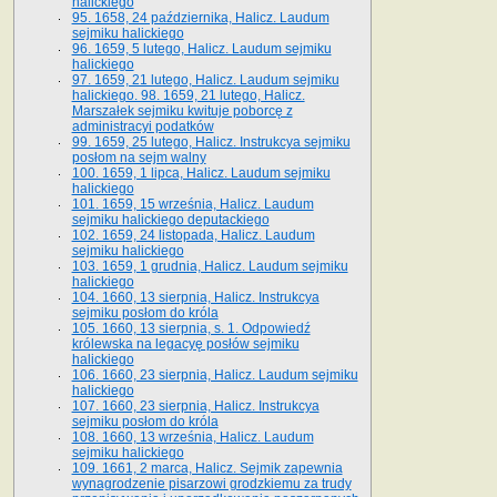
halickiego
95. 1658, 24 października, Halicz. Laudum
sejmiku halickiego
96. 1659, 5 lutego, Halicz. Laudum sejmiku
halickiego
97. 1659, 21 lutego, Halicz. Laudum sejmiku
halickiego. 98. 1659, 21 lutego, Halicz.
Marszałek sejmiku kwituje poborcę z
administracyi podatków
99. 1659, 25 lutego, Halicz. Instrukcya sejmiku
posłom na sejm walny
100. 1659, 1 lipca, Halicz. Laudum sejmiku
halickiego
101. 1659, 15 września, Halicz. Laudum
sejmiku halickiego deputackiego
102. 1659, 24 listopada, Halicz. Laudum
sejmiku halickiego
103. 1659, 1 grudnia, Halicz. Laudum sejmiku
halickiego
104. 1660, 13 sierpnia, Halicz. Instrukcya
sejmiku posłom do króla
105. 1660, 13 sierpnia, s. 1. Odpowiedź
królewska na legacyę posłów sejmiku
halickiego
106. 1660, 23 sierpnia, Halicz. Laudum sejmiku
halickiego
107. 1660, 23 sierpnia, Halicz. Instrukcya
sejmiku posłom do króla
108. 1660, 13 września, Halicz. Laudum
sejmiku halickiego
109. 1661, 2 marca, Halicz. Sejmik zapewnia
wynagrodzenie pisarzowi grodzkiemu za trudy