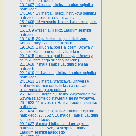
sejmiku deputackim
13. 1607, 19 marca, Halicz. Laudum sejmiku
halickiego
14. 1607, 19 marca, Halicz. Instrukcya sejmiku
halickiego posłom na sejm walny
15. 1608, 15 września, Halicz. Laudum sejmiku
halickiego
16. 13, 9 września, Halicz. Laudum sejmiku
halickiego
18. 1615, 20 października, pod Haliczem.
Konfederacya ziemian halickich
19. 1615, 1 grudnia, pod Haliczem. Uchwały
sejmiku zbrojnego szlachty halickiej
20. 1615, 1 grudnia, pod Kołomyją. Uchwały
sejmiku zbrojnego szlachty halickiej
21. 1618, 7 maja, Halicz Laudum ziemian
halickich.
22. 1619, 11 kwietnia, Halicz. Laudum sejmiku
halickiego
24. 1623, 13 marca, Warszawa. Uniwersał
królewski do ziemian halickich w sprawie
uiszczenia drugiego poboru
25. 1623, 31 sierpnia, Olesko. Wojewoda ruski
wzywa szlachtę do stawienia się na wyprawę.
26. 1623, 11 września, Halicz. Laudum sejmiku
halickiego
27. 1624, 1 kwietnia, Halicz. Laudum sejmiku
halickiego. 28. 1627, 10 marca, Halicz. Laudum
sejmiku halickiego
29. 1627, 6 maja, Halicz. Laudum sejmiku
halickiego. 30. 1628, 14 sierpnia, Halicz.
Laudum sejmiku halickiego