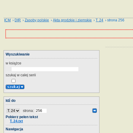
ICM
›
DIR
›
Zasoby polskie
›
Akta grodzkie i ziemskie
›
T. 24
› strona 256
Wyszukiwanie
w książce
szukaj w całej serii
Idź do
strona:
Pobierz pełen tekst
T. 24.txt
Nawigacja