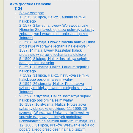
Akta grodzkie i ziemskie
T. 24
Słowo wstępne
1. 1575, 28 lipca, Halicz. Laudum sejmiku
halickiego
2. 1577, 2 kwietnia, Lwów. Wojewoda ruski
Hieronim Sieniawski ogłasza uchwały szlachty
zebranej we Lwowie o obronie ziemi przed
Tatarami
3. 1587, 14 maja, Lwów. Szlachta halicka i inna
protestuje w sprawie jechania na elekcyę. 4.
1587, 14 maja, Lwów. Kasztelan halicki
protestuje w sprawie jechania na elekcyę
5. 1590, 8 lutego, Halicz. Instrukcya sejmiku
dana posłom na sejm
6. 1591, 12 marca, Halicz. Laudum sejmiku
halickiego
7. 1592, 31 lipca, Halicz. Instrukcya sejmiku
halickiego posłom na sejm walny
8. 1594, 26 sierpnia, Halicz. Protestacya
szlachty ruskiej z powodu cofnięcia się przed
Tatarami
9. 1597, 7 stycznia, Halicz. Instrukcya sejmiku
halickiego posłom na sejm walny
10. 1597, 10 stycznia, Halicz. Protestacya
szlachty obrządku greckiego. 11. 1600, 20
czerwca, Warszawa. Uniwersał królewski w
sprawie czopowego i innych podatków
uchwalonych na sejmiku halickim 15 maja 1600
12. 1603, 31 lipca, Kraków. Wezwanie króla do
poparcia jego przedłożeń na najbliższym