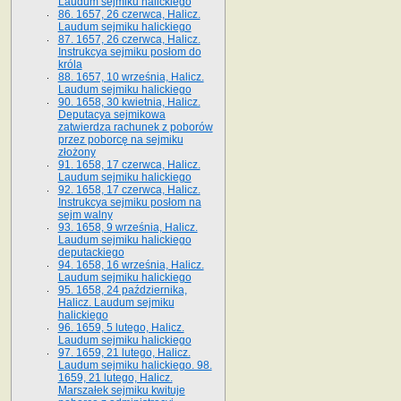
Laudum sejmiku halickiego
86. 1657, 26 czerwca, Halicz.
Laudum sejmiku halickiego
87. 1657, 26 czerwca, Halicz.
Instrukcya sejmiku posłom do
króla
88. 1657, 10 września, Halicz.
Laudum sejmiku halickiego
90. 1658, 30 kwietnia, Halicz.
Deputacya sejmikowa
zatwierdza rachunek z poborów
przez poborcę na sejmiku
złożony
91. 1658, 17 czerwca, Halicz.
Laudum sejmiku halickiego
92. 1658, 17 czerwca, Halicz.
Instrukcya sejmiku posłom na
sejm walny
93. 1658, 9 września, Halicz.
Laudum sejmiku halickiego
deputackiego
94. 1658, 16 września, Halicz.
Laudum sejmiku halickiego
95. 1658, 24 października,
Halicz. Laudum sejmiku
halickiego
96. 1659, 5 lutego, Halicz.
Laudum sejmiku halickiego
97. 1659, 21 lutego, Halicz.
Laudum sejmiku halickiego. 98.
1659, 21 lutego, Halicz.
Marszałek sejmiku kwituje