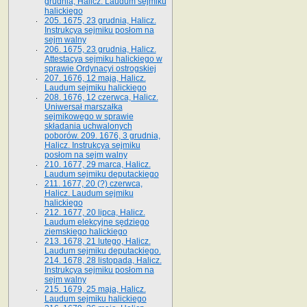
grudnia, Halicz. Laudum sejmiku
halickiego
205. 1675, 23 grudnia, Halicz.
Instrukcya sejmiku posłom na
sejm walny
206. 1675, 23 grudnia, Halicz.
Attestacya sejmiku halickiego w
sprawie Ordynacyi ostrogskiej
207. 1676, 12 maja, Halicz.
Laudum sejmiku halickiego
208. 1676, 12 czerwca, Halicz.
Uniwersał marszałka
sejmikowego w sprawie
składania uchwalonych
poborów. 209. 1676, 3 grudnia,
Halicz. Instrukcya sejmiku
posłom na sejm walny
210. 1677, 29 marca, Halicz.
Laudum sejmiku deputackiego
211. 1677, 20 (?) czerwca,
Halicz. Laudum sejmiku
halickiego
212. 1677, 20 lipca, Halicz.
Laudum elekcyjne sędziego
ziemskiego halickiego
213. 1678, 21 lutego, Halicz.
Laudum sejmiku deputackiego.
214. 1678, 28 listopada, Halicz.
Instrukcya sejmiku posłom na
sejm walny
215. 1679, 25 maja, Halicz.
Laudum sejmiku halickiego