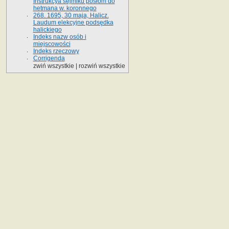
Instrukcya sejmiku posłom do
hetmana w. koronnego
268. 1695, 30 maja, Halicz.
Laudum elekcyjne podsędka
halickiego
Indeks nazw osób i
miejscowości
Indeks rzeczowy
Corrigenda
zwiń wszystkie
|
rozwiń wszystkie