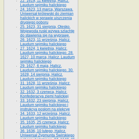
22. 1619, 11 kwietnia, Halicz.
Laudum sejmiku halickiego
24. 1623, 13 marca, Warszawa.
Uniwersał królewski do ziemian
halickich w sprawie uiszczenia
drugiego poboru
25. 1623, 31 sierpnia, Olesko.
Wojewoda ruski wzywa szlachtę
do stawienia się na wyprawę.
26. 1623, 11 września, Halicz.
Laudum sejmiku halickiego
27. 1624, 1 kwietnia, Halicz.
Laudum sejmiku halickiego. 28.
1627, 10 marca, Halicz. Laudum
sejmiku halickiego
29. 1627, 6 maja, Halicz.
Laudum sejmiku halickiego. 30.
1628, 14 sierpnia, Halicz.
Laudum sejmiku halickiego
31. 1628, 11 września, Halicz.
Laudum sejmiku halickiego
32. 1632, 3 czerwca, Halicz.
Konfederacya ziemi halickiej
33. 1632, 23 sierpnia, Halicz.
Laudum sejmiku halickiego i
instrukcya posłom na elekcyę
34. 1633, 12 września, Halicz.
Laudum sejmiku halickiego
35. 1635, 25 czerwca, Halicz.
Laudum sejmiku halickiego
36. 1636, 10 lutego, Halicz.
Uniwersał Zygmunta Świrskiego