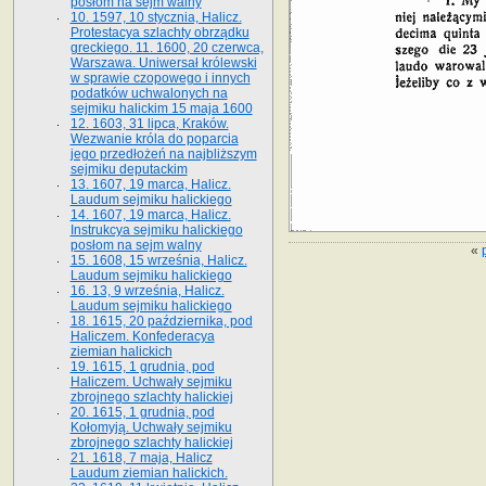
posłom na sejm walny
10. 1597, 10 stycznia, Halicz.
Protestacya szlachty obrządku
greckiego. 11. 1600, 20 czerwca,
Warszawa. Uniwersał królewski
w sprawie czopowego i innych
podatków uchwalonych na
sejmiku halickim 15 maja 1600
12. 1603, 31 lipca, Kraków.
Wezwanie króla do poparcia
jego przedłożeń na najbliższym
sejmiku deputackim
13. 1607, 19 marca, Halicz.
Laudum sejmiku halickiego
14. 1607, 19 marca, Halicz.
Instrukcya sejmiku halickiego
posłom na sejm walny
«
15. 1608, 15 września, Halicz.
Laudum sejmiku halickiego
16. 13, 9 września, Halicz.
Laudum sejmiku halickiego
18. 1615, 20 października, pod
Haliczem. Konfederacya
ziemian halickich
19. 1615, 1 grudnia, pod
Haliczem. Uchwały sejmiku
zbrojnego szlachty halickiej
20. 1615, 1 grudnia, pod
Kołomyją. Uchwały sejmiku
zbrojnego szlachty halickiej
21. 1618, 7 maja, Halicz
Laudum ziemian halickich.