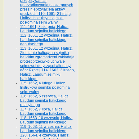
przepisywania i
uporządkowania poszarpanych
przez nieprzyjaciela aktów
grodzkich. 110. 1661, 21 maja,
Halicz. Instrukcya sejmiku
posłom na sejm walny
111. 1661, 8 sierpnia, Halicz.
Laudum sejmiku halickiego
112. 1661, 12 września, Halicz.
Laudum sejmiku halickiego
deputackiego
113. 1661, 12 września, Halicz.
Ziemianie haliccy na sejmiku
halickim zgromadzeni zakładają
protest przeciwko uchwale
sejmowej dotyczącej alienacyi
dóbr Rzptej. 114. 1662, 3 lutego,
Halicz. Laudum sejmiku
halickiego
115. 1662, 4 lutego, Halicz.
Instrukcya sejmiku posłom na
sejm walny
116. 1662, 5 czerwca, Halicz.
Laudum sejmiku halickiego
relacyjnego
117. 1662, 7 lipca, Halicz.
Laudum sejmiku halickiego
118. 1663, 10 września, Halicz.
Laudum sejmiku halickiego
119. 1663, 11 września, Halicz.
Laudum sejmiku halickiego
120. 1664, 4 czerwca, Halicz.