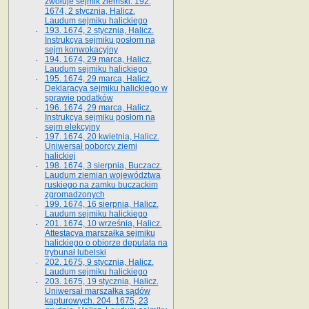
zwołuje sejmik ziemski. 192.
1674, 2 stycznia, Halicz.
Laudum sejmiku halickiego
193. 1674, 2 stycznia, Halicz.
Instrukcya sejmiku posłom na
sejm konwokacyjny
194. 1674, 29 marca, Halicz.
Laudum sejmiku halickiego
195. 1674, 29 marca, Halicz.
Deklaracya sejmiku halickiego w
sprawie podatków
196. 1674, 29 marca, Halicz.
Instrukcya sejmiku posłom na
sejm elekcyjny
197. 1674, 20 kwietnia, Halicz.
Uniwersał poborcy ziemi
halickiej
198. 1674, 3 sierpnia, Buczacz.
Laudum ziemian województwa
ruskiego na zamku buczackim
zgromadzonych
199. 1674, 16 sierpnia, Halicz.
Laudum sejmiku halickiego
201. 1674, 10 września, Halicz.
Attestacya marszałka sejmiku
halickiego o obiorze deputata na
trybunał lubelski
202. 1675, 9 stycznia, Halicz.
Laudum sejmiku halickiego
203. 1675, 19 stycznia, Halicz.
Uniwersał marszałka sądów
kapturowych. 204. 1675, 23