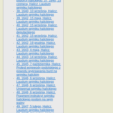
poborcy halickiego. 37. 1640, 25
czerwca, Halicz. Laudum
sejmiku halickiego
38. 1640, 10 września, Halicz.
Laudum sejmiku halickiego
39. 1642, 15 maja, Halicz.
Laudum sejmiku halickiego
40. 1642, 15 września, Halicz.
Laudum sejmiku halickiego
deputackiego
41. 1642, 15 września, Halicz.
Laudum sejmiku halickiego
42. 1642, 19 grudnia, Halicz.
Laudum sejmiku halickiego
43. 1643, 4 maja, Halicz.
Laudum sejmiku halickiego
44. 1643, 14 września, Halicz.
Laudum sejmiku halickiego
45. 1645, 7 października, Halicz.
Protest wojewody podolskiego z
powodu wyprawiania burd na
sejmiku halickim
46. 1646, 6 września, Halicz.
Laudum sejmiku halickiego
47. 1646, 6 września, Halicz.
Uniwersał sejmiku halickiego
48. 1646, 6 września, Halicz.
Fragment instrukcyi sejmiku
halickiego postom na sejm
walny
49. 1647, 5 lutego, Halicz.
Laudum sejmiku halickiego