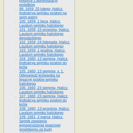
poborcę z administracyi
podatków
99. 1659, 25 lutego, Halicz.
Instrukcya sejmiku posłom na
sejm walny
100. 1659, 1 lipca, Halicz.
Laudum sejmiku halickiego
101. 1659, 15 września, Halicz.
Laudum sejmiku halickiego
deputackiego
102. 1659, 24 listopada, Halicz.
Laudum sejmiku halickiego
103. 1659, 1 grudnia, Halicz.
Laudum sejmiku halickiego
104. 1660, 13 sierpnia, Halicz.
Instrukcya sejmiku posłom do
króla
105. 1660, 13 sierpnia, s. 1.
Odpowiedź królewska na
legacyę posłów sejmiku
halickiego
106. 1660, 23 sierpnia, Halicz.
Laudum sejmiku halickiego
107. 1660, 23 sierpnia, Halicz.
Instrukcya sejmiku posłom do
króla
108. 1660, 13 września, Halicz.
Laudum sejmiku halickiego
109. 1661, 2 marca, Halicz.
Sejmik zapewnia
wynagrodzenie pisarzowi
grodzkiemu za trudy