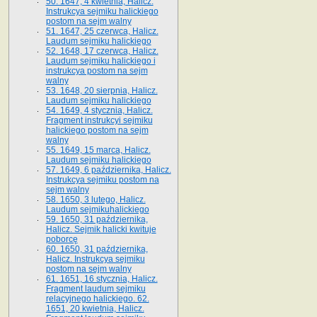
50. 1647, 4 kwietnia, Halicz.
Instrukcya sejmiku halickiego
postom na sejm walny
51. 1647, 25 czerwca, Halicz.
Laudum sejmiku halickiego
52. 1648, 17 czerwca, Halicz.
Laudum sejmiku halickiego i
instrukcya postom na sejm
walny
53. 1648, 20 sierpnia, Halicz.
Laudum sejmiku halickiego
54. 1649, 4 stycznia, Halicz.
Fragment instrukcyi sejmiku
halickiego postom na sejm
walny
55. 1649, 15 marca, Halicz.
Laudum sejmiku halickiego
57. 1649, 6 października, Halicz.
Instrukcya sejmiku postom na
sejm walny
58. 1650, 3 lutego, Halicz.
Laudum sejmikuhalickiego
59. 1650, 31 października,
Halicz. Sejmik halicki kwituje
poborcę
60. 1650, 31 października,
Halicz. Instrukcya sejmiku
postom na sejm walny
61. 1651, 16 stycznia, Halicz.
Fragment laudum sejmiku
relacyjnego halickiego. 62.
1651, 20 kwietnia, Halicz.