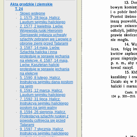
Akta grodzkie i ziemskie
T. 24
Słowo wstępne
1. 1575, 28 lipca, Halicz.
Laudum sejmiku halickiego
2. 1577, 2 kwietnia, Lwów.
Wojewoda ruski Hieronim
Sieniawski ogłasza uchwały
szlachty zebranej we Lwowie o
obronie ziemi przed Tatarami
3. 1587, 14 maja, Lwów.
Szlachta halicka i inna
protestuje w sprawie jechania
na elekcyę. 4. 1587, 14 maja,
Lwów. Kasztelan halicki
protestuje w sprawie jechania
na elekcyę
5. 1590, 8 lutego, Halicz.
Instrukcya sejmiku dana posłom
na sejm
6. 1591, 12 marca, Halicz.
Laudum sejmiku halickiego
7. 1592, 31 lipca, Halicz.
Instrukcya sejmiku halickiego
posłom na sejm walny
8. 1594, 26 sierpnia, Halicz.
Protestacya szlachty ruskiej z
powodu cofnięcia się przed
Tatarami
9. 1597, 7 stycznia, Halicz.
Instrukcya sejmiku halickiego