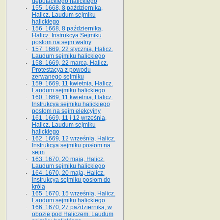
deputackiego halickiego
155. 1668, 8 października,
Halicz. Laudum sejmiku
halickiego
156. 1668, 8 października,
Halicz. Instrukcya Sejmiku
posłom na sejm walny
157. 1669, 22 stycznia, Halicz.
Laudum sejmiku halickiego
158. 1669, 22 marca, Halicz.
Protestacya z powodu
zerwanego sejmiku
159. 1669, 11 kwietnia, Halicz.
Laudum sejmiku halickiego
160. 1669, 11 kwietnia, Halicz.
Instrukcya sejmiku halickiego
posłom na sejm elekcyjny
161. 1669, 11 i 12 września,
Halicz. Laudum sejmiku
halickiego
162. 1669, 12 września, Halicz.
Instrukcya sejmiku posłom na
sejm
163. 1670, 20 maja, Halicz.
Laudum sejmiku halickiego
164. 1670, 20 maja, Halicz.
Instrukcya sejmiku posłom do
króla
165. 1670, 15 września, Halicz.
Laudum sejmiku halickiego
166. 1670, 27 października, w
obozie pod Haliczem. Laudum