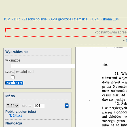
ICM
›
DIR
›
Zasoby polskie
›
Akta grodzkie i ziemskie
›
T. 24
› strona 104
Podstawowym adrese
«
Wyszukiwanie
w książce
szukaj w całej serii
Idź do
strona:
Pobierz pełen tekst
T. 24.txt
Nawigacja