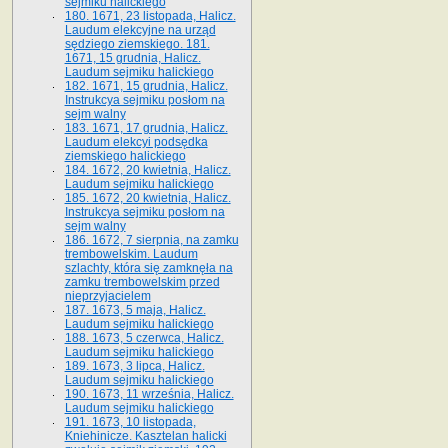
sejmiku halickiego
180. 1671, 23 listopada, Halicz.
Laudum elekcyjne na urząd
sędziego ziemskiego. 181.
1671, 15 grudnia, Halicz.
Laudum sejmiku halickiego
182. 1671, 15 grudnia, Halicz.
Instrukcya sejmiku posłom na
sejm walny
183. 1671, 17 grudnia, Halicz.
Laudum elekcyi podsędka
ziemskiego halickiego
184. 1672, 20 kwietnia, Halicz.
Laudum sejmiku halickiego
185. 1672, 20 kwietnia, Halicz.
Instrukcya sejmiku posłom na
sejm walny
186. 1672, 7 sierpnia, na zamku
trembowelskim. Laudum
szlachty, która się zamknęła na
zamku trembowelskim przed
nieprzyjacielem
187. 1673, 5 maja, Halicz.
Laudum sejmiku halickiego
188. 1673, 5 czerwca, Halicz.
Laudum sejmiku halickiego
189. 1673, 3 lipca, Halicz.
Laudum sejmiku halickiego
190. 1673, 11 września, Halicz.
Laudum sejmiku halickiego
191. 1673, 10 listopada,
Kniehinicze. Kasztelan halicki