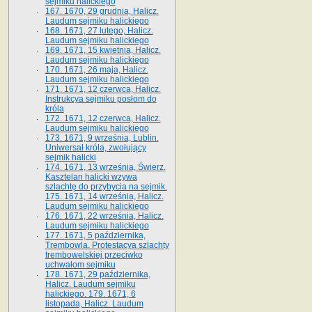
sejmiku halickiego
167. 1670, 29 grudnia, Halicz.
Laudum sejmiku halickiego
168. 1671, 27 lutego, Halicz.
Laudum sejmiku halickiego
169. 1671, 15 kwietnia, Halicz.
Laudum sejmiku halickiego
170. 1671, 26 maja, Halicz.
Laudum sejmiku halickiego
171. 1671, 12 czerwca, Halicz.
Instrukcya sejmiku posłom do
króla
172. 1671, 12 czerwca, Halicz.
Laudum sejmiku halickiego
173. 1671, 9 września, Lublin.
Uniwersał króla, zwołujący
sejmik halicki
174. 1671, 13 września, Świerz.
Kasztelan halicki wzywa
szlachtę do przybycia na sejmik.
175. 1671, 14 września, Halicz.
Laudum sejmiku halickiego
176. 1671, 22 września, Halicz.
Laudum sejmiku halickiego
177. 1671, 5 października,
Trembowla. Protestacya szlachty
trembowelskiej przeciwko
uchwałom sejmiku
178. 1671, 29 października,
Halicz. Laudum sejmiku
halickiego. 179. 1671, 6
listopada, Halicz. Laudum