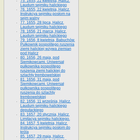
75. 1655, 22 kwietnia, Halicz.
Laudum sejmiku halickiego
76. 1655, 22 kwietnia, Halicz.
Instrukcya sejmiku posłom na
sejm walny
77. 1655, 28 lipca, Halicz.
Laudum sejmiku halickiego
78. 1656, 21 marca, Halicz.
Laudum sejmiku halickiego
79. 1656, 8 kwietnia, Babuchów.
Pułkownik pospolitego ruszenia
ziemi halickiej wzywa ziemian
pod Halicz
80. 1656, 26 maja, pod
Siemikowcami. Uniwersał
pułkownika pospolitego
ruszenia ziemi halickiej do
szlachty trembowelskiej
81. 1656, 31 maja, pod
Siemikowcami. Uniwersał
pułkownika pospolitego
ruszenia do szlachty
trembowelskiej
82. 1656, 11 września, Halicz.
Laudum sejmiku halickiego
deputackiego
83. 1657, 20 stycznia, Halicz.
Limitacya sejmiku halickiego.
84. 1657, 5 kwietnia, Halicz.
Instrukcya sejmiku posłom do
króla
85. 1657, 29 maja, Halicz.