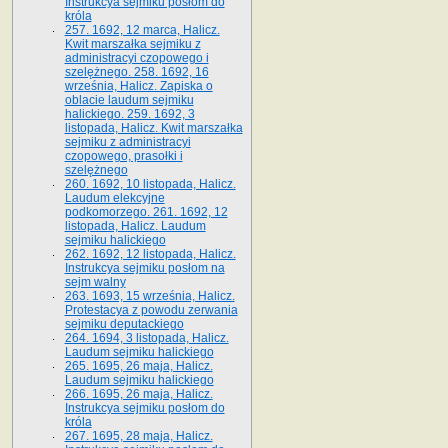
Instrukcya sejmiku posłom do
króla
257. 1692, 12 marca, Halicz.
Kwit marszałka sejmiku z
administracyi czopowego i
szelężnego. 258. 1692, 16
września, Halicz. Zapiska o
oblacie laudum sejmiku
halickiego. 259. 1692, 3
listopada, Halicz. Kwit marszałka
sejmiku z administracyi
czopowego, prasołki i
szelężnego
260. 1692, 10 listopada, Halicz.
Laudum elekcyjne
podkomorzego. 261. 1692, 12
listopada, Halicz. Laudum
sejmiku halickiego
262. 1692, 12 listopada, Halicz.
Instrukcya sejmiku posłom na
sejm walny
263. 1693, 15 września, Halicz.
Protestacya z powodu zerwania
sejmiku deputackiego
264. 1694, 3 listopada, Halicz.
Laudum sejmiku halickiego
265. 1695, 26 maja, Halicz.
Laudum sejmiku halickiego
266. 1695, 26 maja, Halicz.
Instrukcya sejmiku posłom do
króla
267. 1695, 28 maja, Halicz.