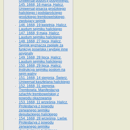
Uniwersał poborcy podymnego.
145. 1668, 16 marca, Halicz.
Uniwersał pisarza grodzkiego
halickiego i podstarościego
grodzkiego trembowelskiego,
zwołujący sejmik
146. 1668, 19 kwietnia, Halicz.
Laudum sejmiku halickiego
147. 1668, 9 maja, Halicz.
Laudum sejmiku halickiego
148. 1668, 27 lipca, Halicz.
Sejmik wyznacza zapłatę za
funkcyę poselską i wydaje inne
asygnaty
149. 1668, 28 lipca, Halicz.
Laudum sejmiku halickiego
150. 1668, 29 lipca, Halicz.
Instrukcya sejmiku posłom na
sejm walny
151. 1668, 14 sierpnia, Świerz.
Uniwersał kasztelana halickiego
152. 1668, 31 sierpnia,
Trembowla. Manifestacya
szlachty trembowelskiej z
powodu okazowania
153. 1668, 11 września, Halicz.
Protestacya z powodu
zerwanego sejmiku
deputackiego halickiego
154. 1668, 28 września, Lwów.
Protestacya z powodu
zerwanego sejmiku