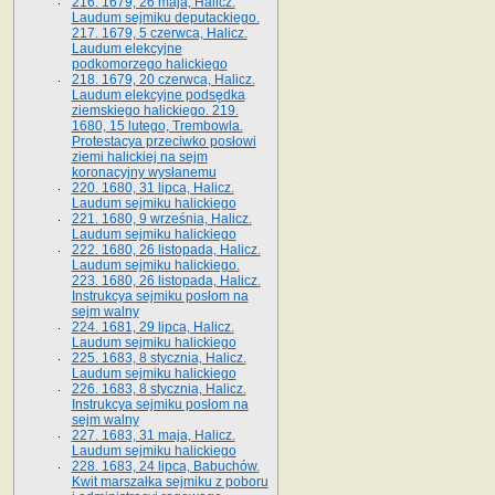
216. 1679, 26 maja, Halicz.
Laudum sejmiku deputackiego.
217. 1679, 5 czerwca, Halicz.
Laudum elekcyjne
podkomorzego halickiego
218. 1679, 20 czerwca, Halicz.
Laudum elekcyjne podsędka
ziemskiego halickiego. 219.
1680, 15 lutego, Trembowla.
Protestacya przeciwko posłowi
ziemi halickiej na sejm
koronacyjny wysłanemu
220. 1680, 31 lipca, Halicz.
Laudum sejmiku halickiego
221. 1680, 9 września, Halicz.
Laudum sejmiku halickiego
222. 1680, 26 listopada, Halicz.
Laudum sejmiku halickiego.
223. 1680, 26 listopada, Halicz.
Instrukcya sejmiku posłom na
sejm walny
224. 1681, 29 lipca, Halicz.
Laudum sejmiku halickiego
225. 1683, 8 stycznia, Halicz.
Laudum sejmiku halickiego
226. 1683, 8 stycznia, Halicz.
Instrukcya sejmiku posłom na
sejm walny
227. 1683, 31 maja, Halicz.
Laudum sejmiku halickiego
228. 1683, 24 lipca, Babuchów.
Kwit marszałka sejmiku z poboru