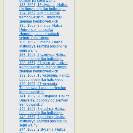
posłom na sejm walny
133. 1667, 13 stycznia, Halicz.
Limitacya sejmiku halickiego
134. 1667, luty, na zamku
trembowelskim. Uniwersał
ziemian trembowelskich
135. 1667, 3 marca, Halicz.
Uniwersał marszałka
ziemskiego o uchwałach
sejmiku halickiego
136. 1667, 3 marca, Halicz.
Instrukcya sejmiku posłom na
sejm walny
137. 1667, 2 czerwca, Halicz.
Laudum sejmiku halickiego
138. 1667, 27 lipca, w grodzie
trembowelskim. Manifestacya
ziemian trembowelskich
139. 1667, 13 września, Halicz.
Laudum sejmiku halickiego
140. 1667, 27 września,
Trembowla. Laudum ziemian
trembowelskich
141. 1667, 20 listopada, Halicz.
Uniwersał poborcy do ziemian
trembowelskich
142. 1667, 7 grudnia, Halicz.
Laudum sejmiku halickiego
143. 1667, 7 grudnia, Halicz.
Instrukcya sejmiku posłom na
sejm walny
144. 1668, 2 stycznia, Halicz.