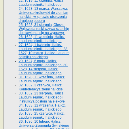
22. 1619, 11 kwietnia, Halicz.
Laudum sejmiku halickiego
24. 1623, 13 marca, Warszawa.
Uniwersał królewski do ziemian
halickich w sprawie uiszczenia
drugiego poboru
25. 1623, 31 sierpnia, Olesko.
Wojewoda ruski wzywa szlachtę
do stawienia się na wyprawę.
26. 1623, 11 września, Halicz.
Laudum sejmiku halickiego
27. 1624, 1 kwietnia, Halicz.
Laudum sejmiku halickiego. 28.
1627, 10 marca, Halicz. Laudum
sejmiku halickiego
29. 1627, 6 maja, Halicz.
Laudum sejmiku halickiego. 30.
1628, 14 sierpnia, Halicz.
Laudum sejmiku halickiego
31. 1628, 11 września, Halicz.
Laudum sejmiku halickiego
32. 1632, 3 czerwca, Halicz.
Konfederacya ziemi halickiej
33. 1632, 23 sierpnia, Halicz.
Laudum sejmiku halickiego i
instrukcya posłom na elekcyę
34. 1633, 12 września, Halicz.
Laudum sejmiku halickiego
35. 1635, 25 czerwca, Halicz.
Laudum sejmiku halickiego
36. 1636, 10 lutego, Halicz.
Uniwersał Zygmunta Świrskiego