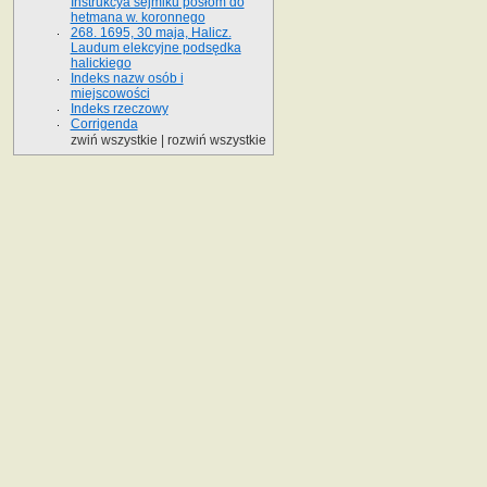
Instrukcya sejmiku posłom do
hetmana w. koronnego
268. 1695, 30 maja, Halicz.
Laudum elekcyjne podsędka
halickiego
Indeks nazw osób i
miejscowości
Indeks rzeczowy
Corrigenda
zwiń wszystkie
|
rozwiń wszystkie