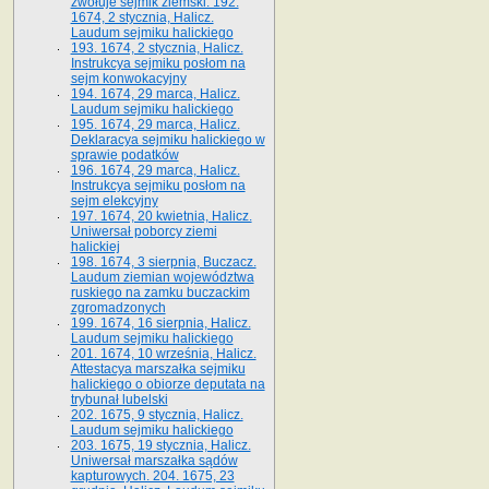
zwołuje sejmik ziemski. 192.
1674, 2 stycznia, Halicz.
Laudum sejmiku halickiego
193. 1674, 2 stycznia, Halicz.
Instrukcya sejmiku posłom na
sejm konwokacyjny
194. 1674, 29 marca, Halicz.
Laudum sejmiku halickiego
195. 1674, 29 marca, Halicz.
Deklaracya sejmiku halickiego w
sprawie podatków
196. 1674, 29 marca, Halicz.
Instrukcya sejmiku posłom na
sejm elekcyjny
197. 1674, 20 kwietnia, Halicz.
Uniwersał poborcy ziemi
halickiej
198. 1674, 3 sierpnia, Buczacz.
Laudum ziemian województwa
ruskiego na zamku buczackim
zgromadzonych
199. 1674, 16 sierpnia, Halicz.
Laudum sejmiku halickiego
201. 1674, 10 września, Halicz.
Attestacya marszałka sejmiku
halickiego o obiorze deputata na
trybunał lubelski
202. 1675, 9 stycznia, Halicz.
Laudum sejmiku halickiego
203. 1675, 19 stycznia, Halicz.
Uniwersał marszałka sądów
kapturowych. 204. 1675, 23