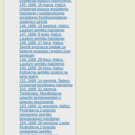
Uniwersał poborcy podymnego.
145. 1668, 16 marca, Halicz.
Uniwersał pisarza grodzkiego
halickiego i podstarościego
grodzkiego trembowelskiego,
zwołujący sejmik
146. 1668, 19 kwietnia, Halicz.
Laudum sejmiku halickiego
147. 1668, 9 maja, Halicz.
Laudum sejmiku halickiego
148. 1668, 27 lipca, Halicz.
Sejmik wyznacza zapłatę za
funkcyę poselską i wydaje inne
asygnaty
149. 1668, 28 lipca, Halicz.
Laudum sejmiku halickiego
150. 1668, 29 lipca, Halicz.
Instrukcya sejmiku posłom na
sejm walny
151. 1668, 14 sierpnia, Świerz.
Uniwersał kasztelana halickiego
152. 1668, 31 sierpnia,
Trembowla. Manifestacya
szlachty trembowelskiej z
powodu okazowania
153. 1668, 11 września, Halicz.
Protestacya z powodu
zerwanego sejmiku
deputackiego halickiego
154. 1668, 28 września, Lwów.
Protestacya z powodu
zerwanego sejmiku