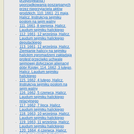
przepisywania i
uporządkowania poszarpanych
przez nieprzyjaciela aktów
grodzkich. 110. 1661, 21 maja,
Halicz. Instrukcya sejmiku
posłom na sejm walny
111. 1661, 8 sierpnia, Halicz.
Laudum sejmiku halickiego
112. 1661, 12 września, Halicz.
Laudum sejmiku halickiego
deputackiego
113. 1661, 12 września, Halicz.
Ziemianie haliccy na sejmiku
halickim zgromadzeni zakładają
protest przeciwko uchwale
sejmowej dotyczącej alienacyi
dóbr Rzptej. 114. 1662, 3 lutego,
Halicz. Laudum sejmiku
halickiego
115. 1662, 4 lutego, Halicz.
Instrukcya sejmiku posłom na
sejm walny
116. 1662, 5 czerwca, Halicz.
Laudum sejmiku halickiego
relacyjnego
117. 1662, 7 lipca, Halicz.
Laudum sejmiku halickiego
118. 1663, 10 września, Halicz.
Laudum sejmiku halickiego
119. 1663, 11 września, Halicz.
Laudum sejmiku halickiego
120. 1664, 4 czerwca, Halicz.