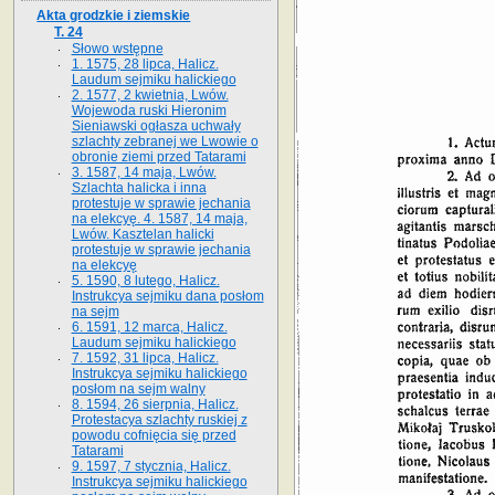
Akta grodzkie i ziemskie
T. 24
Słowo wstępne
1. 1575, 28 lipca, Halicz.
Laudum sejmiku halickiego
2. 1577, 2 kwietnia, Lwów.
Wojewoda ruski Hieronim
Sieniawski ogłasza uchwały
szlachty zebranej we Lwowie o
obronie ziemi przed Tatarami
3. 1587, 14 maja, Lwów.
Szlachta halicka i inna
protestuje w sprawie jechania
na elekcyę. 4. 1587, 14 maja,
Lwów. Kasztelan halicki
protestuje w sprawie jechania
na elekcyę
5. 1590, 8 lutego, Halicz.
Instrukcya sejmiku dana posłom
na sejm
6. 1591, 12 marca, Halicz.
Laudum sejmiku halickiego
7. 1592, 31 lipca, Halicz.
Instrukcya sejmiku halickiego
posłom na sejm walny
8. 1594, 26 sierpnia, Halicz.
Protestacya szlachty ruskiej z
powodu cofnięcia się przed
Tatarami
9. 1597, 7 stycznia, Halicz.
Instrukcya sejmiku halickiego