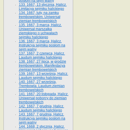
posłom na sejm walny
133. 1667, 13 stycznia, Halicz.
Limitacya sejmiku halickiego
134. 1667, luty, na zamku
trembowelskim. Uniwersał
ziemian trembowelskich
135. 1667, 3 marca, Halicz.
Uniwersał marszałka
ziemskiego o uchwałach
sejmiku halickiego
136. 1667, 3 marca, Halicz.
Instrukcya sejmiku posłom na
sejm walny
137. 1667, 2 czerwca, Halicz.
Laudum sejmiku halickiego
138. 1667, 27 lipca, w grodzie
trembowelskim. Manifestacya
ziemian trembowelskich
139. 1667, 13 września, Halicz.
Laudum sejmiku halickiego
140. 1667, 27 września,
Trembowla. Laudum ziemian
trembowelskich
141. 1667, 20 listopada, Halicz.
Uniwersał poborcy do ziemian
trembowelskich
142. 1667, 7 grudnia, Halicz.
Laudum sejmiku halickiego
143. 1667, 7 grudnia, Halicz.
Instrukcya sejmiku posłom na
sejm walny
144. 1668, 2 stycznia, Halicz.