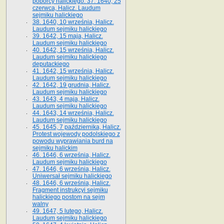
poborcy halickiego. 37. 1640, 25
czerwca, Halicz. Laudum
sejmiku halickiego
38. 1640, 10 września, Halicz.
Laudum sejmiku halickiego
39. 1642, 15 maja, Halicz.
Laudum sejmiku halickiego
40. 1642, 15 września, Halicz.
Laudum sejmiku halickiego
deputackiego
41. 1642, 15 września, Halicz.
Laudum sejmiku halickiego
42. 1642, 19 grudnia, Halicz.
Laudum sejmiku halickiego
43. 1643, 4 maja, Halicz.
Laudum sejmiku halickiego
44. 1643, 14 września, Halicz.
Laudum sejmiku halickiego
45. 1645, 7 października, Halicz.
Protest wojewody podolskiego z
powodu wyprawiania burd na
sejmiku halickim
46. 1646, 6 września, Halicz.
Laudum sejmiku halickiego
47. 1646, 6 września, Halicz.
Uniwersał sejmiku halickiego
48. 1646, 6 września, Halicz.
Fragment instrukcyi sejmiku
halickiego postom na sejm
walny
49. 1647, 5 lutego, Halicz.
Laudum sejmiku halickiego