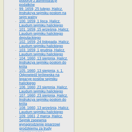
poborcę z administracyi
podatków
99. 1659, 25 lutego, Halicz.
Instrukcya sejmiku posłom na
sejm walny
100. 1659, 1 lipca, Halicz.
Laudum sejmiku halickiego
101. 1659, 15 września, Halicz.
Laudum sejmiku halickiego
deputackiego
102. 1659, 24 listopada, Halicz.
Laudum sejmiku halickiego
103. 1659, 1 grudnia, Halicz.
Laudum sejmiku halickiego
104. 1660, 13 sierpnia, Halicz.
Instrukcya sejmiku posłom do
króla
105. 1660, 13 sierpnia, s. 1.
Odpowiedź królewska na
legacyę posłów sejmiku
halickiego
106. 1660, 23 sierpnia, Halicz.
Laudum sejmiku halickiego
107. 1660, 23 sierpnia, Halicz.
Instrukcya sejmiku posłom do
króla
108. 1660, 13 września, Halicz.
Laudum sejmiku halickiego
109. 1661, 2 marca, Halicz.
Sejmik zapewnia
wynagrodzenie pisarzowi
grodzkiemu za trudy