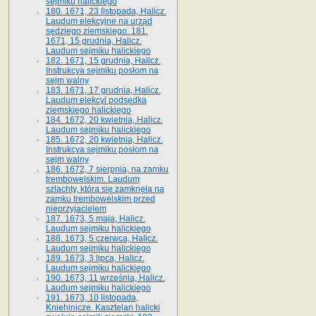
sejmiku halickiego
180. 1671, 23 listopada, Halicz.
Laudum elekcyjne na urząd
sędziego ziemskiego. 181.
1671, 15 grudnia, Halicz.
Laudum sejmiku halickiego
182. 1671, 15 grudnia, Halicz.
Instrukcya sejmiku posłom na
sejm walny
183. 1671, 17 grudnia, Halicz.
Laudum elekcyi podsędka
ziemskiego halickiego
184. 1672, 20 kwietnia, Halicz.
Laudum sejmiku halickiego
185. 1672, 20 kwietnia, Halicz.
Instrukcya sejmiku posłom na
sejm walny
186. 1672, 7 sierpnia, na zamku
trembowelskim. Laudum
szlachty, która się zamknęła na
zamku trembowelskim przed
nieprzyjacielem
187. 1673, 5 maja, Halicz.
Laudum sejmiku halickiego
188. 1673, 5 czerwca, Halicz.
Laudum sejmiku halickiego
189. 1673, 3 lipca, Halicz.
Laudum sejmiku halickiego
190. 1673, 11 września, Halicz.
Laudum sejmiku halickiego
191. 1673, 10 listopada,
Kniehinicze. Kasztelan halicki