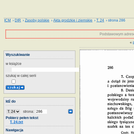
ICM
›
DIR
›
Zasoby polskie
›
Akta grodzkie i ziemskie
›
T. 24
› strona 286
Podstawowym adrese
«
Wyszukiwanie
w książce
szukaj w całej serii
Idź do
strona:
Pobierz pełen tekst
T. 24.txt
Nawigacja