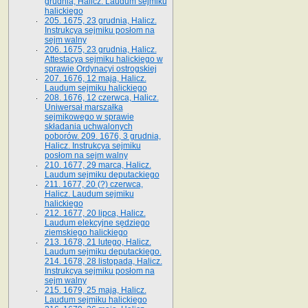
grudnia, Halicz. Laudum sejmiku
halickiego
205. 1675, 23 grudnia, Halicz.
Instrukcya sejmiku posłom na
sejm walny
206. 1675, 23 grudnia, Halicz.
Attestacya sejmiku halickiego w
sprawie Ordynacyi ostrogskiej
207. 1676, 12 maja, Halicz.
Laudum sejmiku halickiego
208. 1676, 12 czerwca, Halicz.
Uniwersał marszałka
sejmikowego w sprawie
składania uchwalonych
poborów. 209. 1676, 3 grudnia,
Halicz. Instrukcya sejmiku
posłom na sejm walny
210. 1677, 29 marca, Halicz.
Laudum sejmiku deputackiego
211. 1677, 20 (?) czerwca,
Halicz. Laudum sejmiku
halickiego
212. 1677, 20 lipca, Halicz.
Laudum elekcyjne sędziego
ziemskiego halickiego
213. 1678, 21 lutego, Halicz.
Laudum sejmiku deputackiego.
214. 1678, 28 listopada, Halicz.
Instrukcya sejmiku posłom na
sejm walny
215. 1679, 25 maja, Halicz.
Laudum sejmiku halickiego