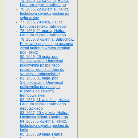
75. 1655, 22 kwietnia, Halicz.
Laudum sejmiku halickiego
76. 1655, 22 kwietnia, Halicz.
Instrukcya sejmiku posłom na
sejm walny
77. 1655, 28 lipca, Halicz.
Laudum sejmiku halickiego
78. 1656, 21 marca, Halicz.
Laudum sejmiku halickiego
79. 1656, 8 kwietnia, Babuchów.
Pułkownik pospolitego ruszenia
ziemi halickiej wzywa ziemian
pod Halicz
80. 1656, 26 maja, pod
Siemikowcami. Uniwersał
pułkownika pospolitego
ruszenia ziemi halickiej do
szlachty trembowelskiej
81. 1656, 31 maja, pod
Siemikowcami. Uniwersał
pułkownika pospolitego
ruszenia do szlachty
trembowelskiej
82. 1656, 11 września, Halicz.
Laudum sejmiku halickiego
deputackiego
83. 1657, 20 stycznia, Halicz.
Limitacya sejmiku halickiego.
84. 1657, 5 kwietnia, Halicz.
Instrukcya sejmiku posłom do
króla
85. 1657, 29 maja, Halicz.