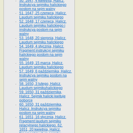
50. 1647, 4 kwietnia, Halicz.
Instrukcya sejmiku halickiego
postom na sejm walny
51. 1647, 25 czerwca, Halicz.
Laudum sejmiku halickiego
52. 1648, 17 czerwca, Halicz.
Laudum sejmiku halickiego i
instrukcya postom na sejm
walny
53. 1648, 20 sierpnia, Halicz.
Laudum sejmiku halickiego
54. 1649, 4 stycznia, Halicz.
Fragment instrukcyi sejmiku
halickiego postom na sejm
walny
55. 1649, 15 marca, Halicz.
Laudum sejmiku halickiego
57. 1649, 6 października, Halicz.
Instrukcya sejmiku postom na
sejm walny
58. 1650, 3 lutego, Halicz.
Laudum sejmikuhalickiego
59. 1650, 31 października,
Halicz. Sejmik halicki kwituje
poborcę
60. 1650, 31 października,
Halicz. Instrukcya sejmiku
postom na sejm walny
61. 1651, 16 stycznia, Halicz.
Fragment laudum sejmiku
relacyjnego halickiego. 62.
1651, 20 kwietnia, Halicz.