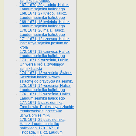
sejmiku halickiego
167. 1670, 29 grudnia, Halicz.
Laudum sejmiku halickiego
168. 1671, 27 lutego, Halicz.
Laudum sejmiku halickiego
169. 1671, 15 kwietnia, Halicz.
Laudum sejmiku halickiego
170. 1671, 26 maja, Halicz.
Laudum sejmiku halickiego
171. 1671, 12 czerwca, Halicz.
Instrukcya sejmiku posłom do
króla
172. 1671, 12 czerwca, Halicz.
Laudum sejmiku halickiego
173. 1671, 9 września, Lublin.
Uniwersał króla, zwołujący
sejmik halicki
174. 1671, 13 września, Świerz.
Kasztelan halicki wzywa
szlachtę do przybycia na sejmik.
175. 1671, 14 września, Halicz.
Laudum sejmiku halickiego
176. 1671, 22 września, Halicz.
Laudum sejmiku halickiego
177. 1671, 5 października,
Trembowla. Protestacya szlachty
trembowelskiej przeciwko
uchwałom sejmiku
178. 1671, 29 października,
Halicz. Laudum sejmiku
halickiego. 179. 1671, 6
listopada, Halicz. Laudum