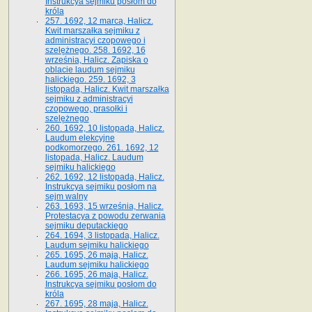
Instrukcya sejmiku posłom do
króla
257. 1692, 12 marca, Halicz.
Kwit marszałka sejmiku z
administracyi czopowego i
szelężnego. 258. 1692, 16
września, Halicz. Zapiska o
oblacie laudum sejmiku
halickiego. 259. 1692, 3
listopada, Halicz. Kwit marszałka
sejmiku z administracyi
czopowego, prasołki i
szelężnego
260. 1692, 10 listopada, Halicz.
Laudum elekcyjne
podkomorzego. 261. 1692, 12
listopada, Halicz. Laudum
sejmiku halickiego
262. 1692, 12 listopada, Halicz.
Instrukcya sejmiku posłom na
sejm walny
263. 1693, 15 września, Halicz.
Protestacya z powodu zerwania
sejmiku deputackiego
264. 1694, 3 listopada, Halicz.
Laudum sejmiku halickiego
265. 1695, 26 maja, Halicz.
Laudum sejmiku halickiego
266. 1695, 26 maja, Halicz.
Instrukcya sejmiku posłom do
króla
267. 1695, 28 maja, Halicz.