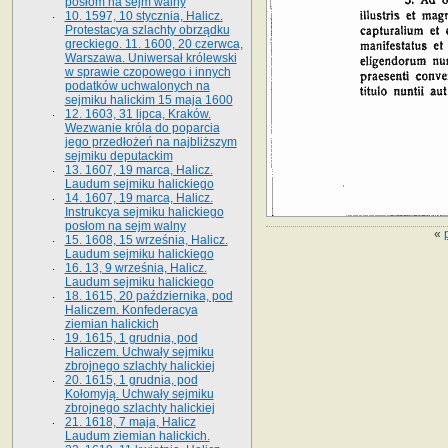
posłom na sejm walny
10. 1597, 10 stycznia, Halicz.
Protestacya szlachty obrządku
greckiego. 11. 1600, 20 czerwca,
Warszawa. Uniwersał królewski
w sprawie czopowego i innych
podatków uchwalonych na
sejmiku halickim 15 maja 1600
12. 1603, 31 lipca, Kraków.
Wezwanie króla do poparcia
jego przedłożeń na najbliższym
sejmiku deputackim
13. 1607, 19 marca, Halicz.
Laudum sejmiku halickiego
14. 1607, 19 marca, Halicz.
Instrukcya sejmiku halickiego
posłom na sejm walny
«
15. 1608, 15 września, Halicz.
Laudum sejmiku halickiego
16. 13, 9 września, Halicz.
Laudum sejmiku halickiego
18. 1615, 20 października, pod
Haliczem. Konfederacya
ziemian halickich
19. 1615, 1 grudnia, pod
Haliczem. Uchwały sejmiku
zbrojnego szlachty halickiej
20. 1615, 1 grudnia, pod
Kołomyją. Uchwały sejmiku
zbrojnego szlachty halickiej
21. 1618, 7 maja, Halicz
Laudum ziemian halickich.