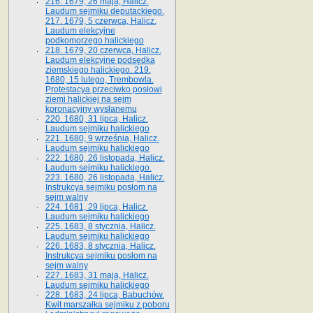
216. 1679, 26 maja, Halicz.
Laudum sejmiku deputackiego.
217. 1679, 5 czerwca, Halicz.
Laudum elekcyjne
podkomorzego halickiego
218. 1679, 20 czerwca, Halicz.
Laudum elekcyjne podsędka
ziemskiego halickiego. 219.
1680, 15 lutego, Trembowla.
Protestacya przeciwko posłowi
ziemi halickiej na sejm
koronacyjny wysłanemu
220. 1680, 31 lipca, Halicz.
Laudum sejmiku halickiego
221. 1680, 9 września, Halicz.
Laudum sejmiku halickiego
222. 1680, 26 listopada, Halicz.
Laudum sejmiku halickiego.
223. 1680, 26 listopada, Halicz.
Instrukcya sejmiku posłom na
sejm walny
224. 1681, 29 lipca, Halicz.
Laudum sejmiku halickiego
225. 1683, 8 stycznia, Halicz.
Laudum sejmiku halickiego
226. 1683, 8 stycznia, Halicz.
Instrukcya sejmiku posłom na
sejm walny
227. 1683, 31 maja, Halicz.
Laudum sejmiku halickiego
228. 1683, 24 lipca, Babuchów.
Kwit marszałka sejmiku z poboru