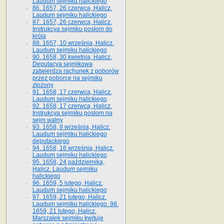
Laudum sejmiku halickiego
86. 1657, 26 czerwca, Halicz.
Laudum sejmiku halickiego
87. 1657, 26 czerwca, Halicz.
Instrukcya sejmiku posłom do
króla
88. 1657, 10 września, Halicz.
Laudum sejmiku halickiego
90. 1658, 30 kwietnia, Halicz.
Deputacya sejmikowa
zatwierdza rachunek z poborów
przez poborcę na sejmiku
złożony
91. 1658, 17 czerwca, Halicz.
Laudum sejmiku halickiego
92. 1658, 17 czerwca, Halicz.
Instrukcya sejmiku posłom na
sejm walny
93. 1658, 9 września, Halicz.
Laudum sejmiku halickiego
deputackiego
94. 1658, 16 września, Halicz.
Laudum sejmiku halickiego
95. 1658, 24 października,
Halicz. Laudum sejmiku
halickiego
96. 1659, 5 lutego, Halicz.
Laudum sejmiku halickiego
97. 1659, 21 lutego, Halicz.
Laudum sejmiku halickiego. 98.
1659, 21 lutego, Halicz.
Marszałek sejmiku kwituje