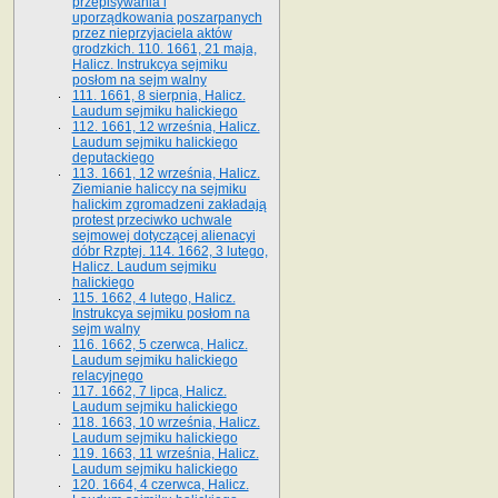
przepisywania i
uporządkowania poszarpanych
przez nieprzyjaciela aktów
grodzkich. 110. 1661, 21 maja,
Halicz. Instrukcya sejmiku
posłom na sejm walny
111. 1661, 8 sierpnia, Halicz.
Laudum sejmiku halickiego
112. 1661, 12 września, Halicz.
Laudum sejmiku halickiego
deputackiego
113. 1661, 12 września, Halicz.
Ziemianie haliccy na sejmiku
halickim zgromadzeni zakładają
protest przeciwko uchwale
sejmowej dotyczącej alienacyi
dóbr Rzptej. 114. 1662, 3 lutego,
Halicz. Laudum sejmiku
halickiego
115. 1662, 4 lutego, Halicz.
Instrukcya sejmiku posłom na
sejm walny
116. 1662, 5 czerwca, Halicz.
Laudum sejmiku halickiego
relacyjnego
117. 1662, 7 lipca, Halicz.
Laudum sejmiku halickiego
118. 1663, 10 września, Halicz.
Laudum sejmiku halickiego
119. 1663, 11 września, Halicz.
Laudum sejmiku halickiego
120. 1664, 4 czerwca, Halicz.