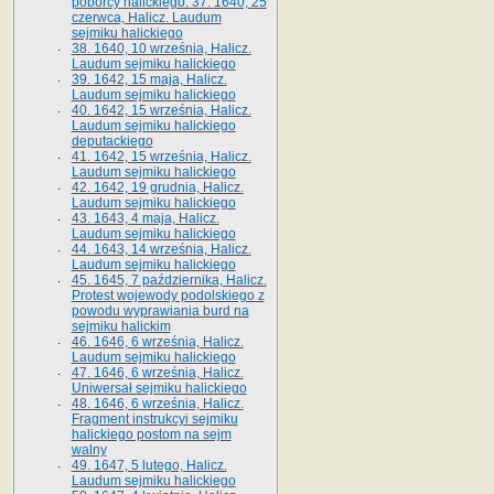
poborcy halickiego. 37. 1640, 25
czerwca, Halicz. Laudum
sejmiku halickiego
38. 1640, 10 września, Halicz.
Laudum sejmiku halickiego
39. 1642, 15 maja, Halicz.
Laudum sejmiku halickiego
40. 1642, 15 września, Halicz.
Laudum sejmiku halickiego
deputackiego
41. 1642, 15 września, Halicz.
Laudum sejmiku halickiego
42. 1642, 19 grudnia, Halicz.
Laudum sejmiku halickiego
43. 1643, 4 maja, Halicz.
Laudum sejmiku halickiego
44. 1643, 14 września, Halicz.
Laudum sejmiku halickiego
45. 1645, 7 października, Halicz.
Protest wojewody podolskiego z
powodu wyprawiania burd na
sejmiku halickim
46. 1646, 6 września, Halicz.
Laudum sejmiku halickiego
47. 1646, 6 września, Halicz.
Uniwersał sejmiku halickiego
48. 1646, 6 września, Halicz.
Fragment instrukcyi sejmiku
halickiego postom na sejm
walny
49. 1647, 5 lutego, Halicz.
Laudum sejmiku halickiego