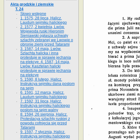
Akta grodzkie i ziemskie
T. 24
Słowo wstępne
1. 1575, 28 lipca, Halicz.
Laudum sejmiku halickiego
2. 1577, 2 kwietnia, Lwów.
Wojewoda ruski Hieronim
Sieniawski ogłasza uchwały
szlachty zebranej we Lwowie o
obronie ziemi przed Tatarami
3. 1587, 14 maja, Lwów.
Szlachta halicka i inna
protestuje w sprawie jechania
na elekcyę. 4. 1587, 14 maja,
Lwów. Kasztelan halicki
protestuje w sprawie jechania
na elekcyę
5. 1590, 8 lutego, Halicz.
Instrukcya sejmiku dana posłom
na sejm
6. 1591, 12 marca, Halicz.
Laudum sejmiku halickiego
7. 1592, 31 lipca, Halicz.
Instrukcya sejmiku halickiego
posłom na sejm walny
8. 1594, 26 sierpnia, Halicz.
Protestacya szlachty ruskiej z
powodu cofnięcia się przed
Tatarami
9. 1597, 7 stycznia, Halicz.
Instrukcya sejmiku halickiego