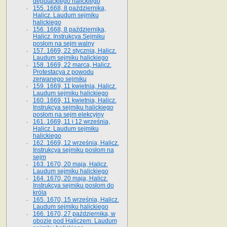
deputackiego halickiego
155. 1668, 8 października,
Halicz. Laudum sejmiku
halickiego
156. 1668, 8 października,
Halicz. Instrukcya Sejmiku
posłom na sejm walny
157. 1669, 22 stycznia, Halicz.
Laudum sejmiku halickiego
158. 1669, 22 marca, Halicz.
Protestacya z powodu
zerwanego sejmiku
159. 1669, 11 kwietnia, Halicz.
Laudum sejmiku halickiego
160. 1669, 11 kwietnia, Halicz.
Instrukcya sejmiku halickiego
posłom na sejm elekcyjny
161. 1669, 11 i 12 września,
Halicz. Laudum sejmiku
halickiego
162. 1669, 12 września, Halicz.
Instrukcya sejmiku posłom na
sejm
163. 1670, 20 maja, Halicz.
Laudum sejmiku halickiego
164. 1670, 20 maja, Halicz.
Instrukcya sejmiku posłom do
króla
165. 1670, 15 września, Halicz.
Laudum sejmiku halickiego
166. 1670, 27 października, w
obozie pod Haliczem. Laudum