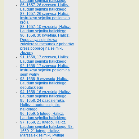
Laudum sejmiku halickiego
86. 1657, 26 czerwca, Halicz.
Laudum sejmiku halickiego
87. 1657, 26 czerwca, Halicz.
Instrukcya sejmiku posłom do
króla
88. 1657, 10 września, Halicz.
Laudum sejmiku halickiego
90. 1658, 30 kwietnia, Halicz.
Deputacya sejmikowa
zatwierdza rachunek z poborów
przez poborcę na sejmiku
złożony
91. 1658, 17 czerwca, Halicz.
Laudum sejmiku halickiego
92. 1658, 17 czerwca, Halicz.
Instrukcya sejmiku posłom na
sejm walny
93. 1658, 9 września, Halicz.
Laudum sejmiku halickiego
deputackiego
94. 1658, 16 września, Halicz.
Laudum sejmiku halickiego
95. 1658, 24 października,
Halicz. Laudum sejmiku
halickiego
96. 1659, 5 lutego, Halicz.
Laudum sejmiku halickiego
97. 1659, 21 lutego, Halicz.
Laudum sejmiku halickiego. 98.
1659, 21 lutego, Halicz.
Marszałek sejmiku kwituje