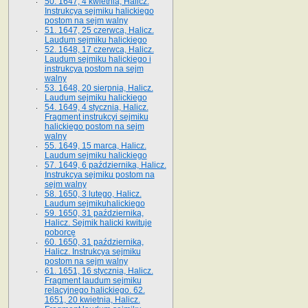
50. 1647, 4 kwietnia, Halicz.
Instrukcya sejmiku halickiego
postom na sejm walny
51. 1647, 25 czerwca, Halicz.
Laudum sejmiku halickiego
52. 1648, 17 czerwca, Halicz.
Laudum sejmiku halickiego i
instrukcya postom na sejm
walny
53. 1648, 20 sierpnia, Halicz.
Laudum sejmiku halickiego
54. 1649, 4 stycznia, Halicz.
Fragment instrukcyi sejmiku
halickiego postom na sejm
walny
55. 1649, 15 marca, Halicz.
Laudum sejmiku halickiego
57. 1649, 6 października, Halicz.
Instrukcya sejmiku postom na
sejm walny
58. 1650, 3 lutego, Halicz.
Laudum sejmikuhalickiego
59. 1650, 31 października,
Halicz. Sejmik halicki kwituje
poborcę
60. 1650, 31 października,
Halicz. Instrukcya sejmiku
postom na sejm walny
61. 1651, 16 stycznia, Halicz.
Fragment laudum sejmiku
relacyjnego halickiego. 62.
1651, 20 kwietnia, Halicz.