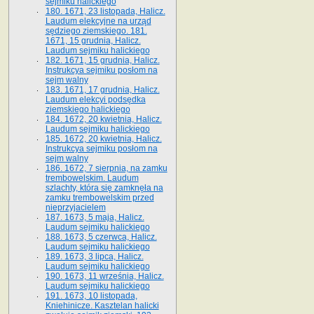
sejmiku halickiego
180. 1671, 23 listopada, Halicz.
Laudum elekcyjne na urząd
sędziego ziemskiego. 181.
1671, 15 grudnia, Halicz.
Laudum sejmiku halickiego
182. 1671, 15 grudnia, Halicz.
Instrukcya sejmiku posłom na
sejm walny
183. 1671, 17 grudnia, Halicz.
Laudum elekcyi podsędka
ziemskiego halickiego
184. 1672, 20 kwietnia, Halicz.
Laudum sejmiku halickiego
185. 1672, 20 kwietnia, Halicz.
Instrukcya sejmiku posłom na
sejm walny
186. 1672, 7 sierpnia, na zamku
trembowelskim. Laudum
szlachty, która się zamknęła na
zamku trembowelskim przed
nieprzyjacielem
187. 1673, 5 maja, Halicz.
Laudum sejmiku halickiego
188. 1673, 5 czerwca, Halicz.
Laudum sejmiku halickiego
189. 1673, 3 lipca, Halicz.
Laudum sejmiku halickiego
190. 1673, 11 września, Halicz.
Laudum sejmiku halickiego
191. 1673, 10 listopada,
Kniehinicze. Kasztelan halicki