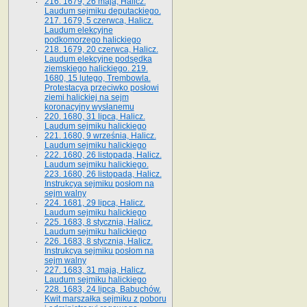
216. 1679, 26 maja, Halicz.
Laudum sejmiku deputackiego.
217. 1679, 5 czerwca, Halicz.
Laudum elekcyjne
podkomorzego halickiego
218. 1679, 20 czerwca, Halicz.
Laudum elekcyjne podsędka
ziemskiego halickiego. 219.
1680, 15 lutego, Trembowla.
Protestacya przeciwko posłowi
ziemi halickiej na sejm
koronacyjny wysłanemu
220. 1680, 31 lipca, Halicz.
Laudum sejmiku halickiego
221. 1680, 9 września, Halicz.
Laudum sejmiku halickiego
222. 1680, 26 listopada, Halicz.
Laudum sejmiku halickiego.
223. 1680, 26 listopada, Halicz.
Instrukcya sejmiku posłom na
sejm walny
224. 1681, 29 lipca, Halicz.
Laudum sejmiku halickiego
225. 1683, 8 stycznia, Halicz.
Laudum sejmiku halickiego
226. 1683, 8 stycznia, Halicz.
Instrukcya sejmiku posłom na
sejm walny
227. 1683, 31 maja, Halicz.
Laudum sejmiku halickiego
228. 1683, 24 lipca, Babuchów.
Kwit marszałka sejmiku z poboru