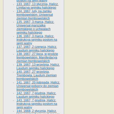
posłom na sejm walny
133. 1667, 13 stycznia, Halicz.
Limitacya sejmiku halickiego
134. 1667, luty, na zamku
trembowelskim. Uniwersał
ziemian trembowelskich
135. 1667, 3 marca, Halicz.
Uniwersał marszałka
ziemskiego o uchwałach
sejmiku halickiego
136. 1667, 3 marca, Halicz.
Instrukcya sejmiku posłom na
sejm walny
137. 1667, 2 czerwca, Halicz.
Laudum sejmiku halickiego
138. 1667, 27 lipca, w grodzie
trembowelskim. Manifestacya
ziemian trembowelskich
139. 1667, 13 września, Halicz.
Laudum sejmiku halickiego
140. 1667, 27 września,
Trembowla. Laudum ziemian
trembowelskich
141. 1667, 20 listopada, Halicz.
Uniwersał poborcy do ziemian
trembowelskich
142. 1667, 7 grudnia, Halicz.
Laudum sejmiku halickiego
143. 1667, 7 grudnia, Halicz.
Instrukcya sejmiku posłom na
sejm walny
144. 1668, 2 stycznia, Halicz.