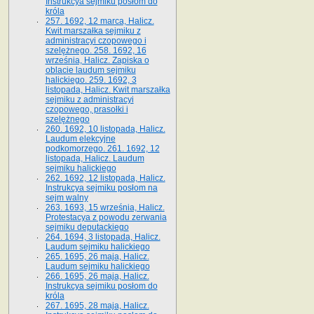
Instrukcya sejmiku posłom do
króla
257. 1692, 12 marca, Halicz.
Kwit marszałka sejmiku z
administracyi czopowego i
szelężnego. 258. 1692, 16
września, Halicz. Zapiska o
oblacie laudum sejmiku
halickiego. 259. 1692, 3
listopada, Halicz. Kwit marszałka
sejmiku z administracyi
czopowego, prasołki i
szelężnego
260. 1692, 10 listopada, Halicz.
Laudum elekcyjne
podkomorzego. 261. 1692, 12
listopada, Halicz. Laudum
sejmiku halickiego
262. 1692, 12 listopada, Halicz.
Instrukcya sejmiku posłom na
sejm walny
263. 1693, 15 września, Halicz.
Protestacya z powodu zerwania
sejmiku deputackiego
264. 1694, 3 listopada, Halicz.
Laudum sejmiku halickiego
265. 1695, 26 maja, Halicz.
Laudum sejmiku halickiego
266. 1695, 26 maja, Halicz.
Instrukcya sejmiku posłom do
króla
267. 1695, 28 maja, Halicz.