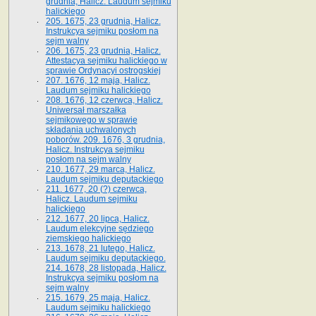
grudnia, Halicz. Laudum sejmiku
halickiego
205. 1675, 23 grudnia, Halicz.
Instrukcya sejmiku posłom na
sejm walny
206. 1675, 23 grudnia, Halicz.
Attestacya sejmiku halickiego w
sprawie Ordynacyi ostrogskiej
207. 1676, 12 maja, Halicz.
Laudum sejmiku halickiego
208. 1676, 12 czerwca, Halicz.
Uniwersał marszałka
sejmikowego w sprawie
składania uchwalonych
poborów. 209. 1676, 3 grudnia,
Halicz. Instrukcya sejmiku
posłom na sejm walny
210. 1677, 29 marca, Halicz.
Laudum sejmiku deputackiego
211. 1677, 20 (?) czerwca,
Halicz. Laudum sejmiku
halickiego
212. 1677, 20 lipca, Halicz.
Laudum elekcyjne sędziego
ziemskiego halickiego
213. 1678, 21 lutego, Halicz.
Laudum sejmiku deputackiego.
214. 1678, 28 listopada, Halicz.
Instrukcya sejmiku posłom na
sejm walny
215. 1679, 25 maja, Halicz.
Laudum sejmiku halickiego