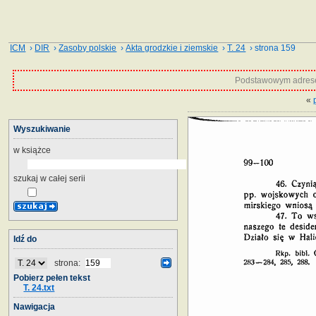
ICM
›
DIR
›
Zasoby polskie
›
Akta grodzkie i ziemskie
›
T. 24
› strona 159
Podstawowym adrese
«
Wyszukiwanie
w książce
szukaj w całej serii
Idź do
strona:
Pobierz pełen tekst
T. 24.txt
Nawigacja