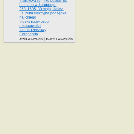
Instrukcya sejmiku posłom do
hetmana w. koronnego
268. 1695, 30 maja, Halicz.
Laudum elekcyjne podsędka
halickiego
Indeks nazw osób i
miejscowości
Indeks rzeczowy
Corrigenda
zwiń wszystkie
|
rozwiń wszystkie