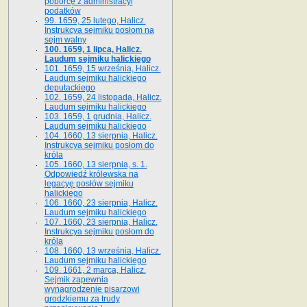
poborcę z administracyi
podatków
99. 1659, 25 lutego, Halicz.
Instrukcya sejmiku posłom na
sejm walny
100. 1659, 1 lipca, Halicz.
Laudum sejmiku halickiego
101. 1659, 15 września, Halicz.
Laudum sejmiku halickiego
deputackiego
102. 1659, 24 listopada, Halicz.
Laudum sejmiku halickiego
103. 1659, 1 grudnia, Halicz.
Laudum sejmiku halickiego
104. 1660, 13 sierpnia, Halicz.
Instrukcya sejmiku posłom do
króla
105. 1660, 13 sierpnia, s. 1.
Odpowiedź królewska na
legacyę posłów sejmiku
halickiego
106. 1660, 23 sierpnia, Halicz.
Laudum sejmiku halickiego
107. 1660, 23 sierpnia, Halicz.
Instrukcya sejmiku posłom do
króla
108. 1660, 13 września, Halicz.
Laudum sejmiku halickiego
109. 1661, 2 marca, Halicz.
Sejmik zapewnia
wynagrodzenie pisarzowi
grodzkiemu za trudy