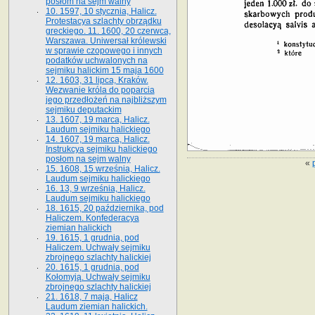
posłom na sejm walny
10. 1597, 10 stycznia, Halicz.
Protestacya szlachty obrządku
greckiego. 11. 1600, 20 czerwca,
Warszawa. Uniwersał królewski
w sprawie czopowego i innych
podatków uchwalonych na
sejmiku halickim 15 maja 1600
12. 1603, 31 lipca, Kraków.
Wezwanie króla do poparcia
jego przedłożeń na najbliższym
sejmiku deputackim
13. 1607, 19 marca, Halicz.
Laudum sejmiku halickiego
14. 1607, 19 marca, Halicz.
Instrukcya sejmiku halickiego
posłom na sejm walny
«
15. 1608, 15 września, Halicz.
Laudum sejmiku halickiego
16. 13, 9 września, Halicz.
Laudum sejmiku halickiego
18. 1615, 20 października, pod
Haliczem. Konfederacya
ziemian halickich
19. 1615, 1 grudnia, pod
Haliczem. Uchwały sejmiku
zbrojnego szlachty halickiej
20. 1615, 1 grudnia, pod
Kołomyją. Uchwały sejmiku
zbrojnego szlachty halickiej
21. 1618, 7 maja, Halicz
Laudum ziemian halickich.