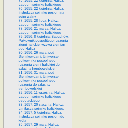
75. 1655, 22 kwietnia, Halicz.
Laudum sejmiku halickiego
76. 1655, 22 kwietnia, Halicz.
Instrukcya sejmiku posłom na
sejm walny
77. 1655, 28 lipca, Halicz.
Laudum sejmiku halickiego
78. 1656, 21 marca, Halicz.
Laudum sejmiku halickiego
79. 1656, 8 kwietnia, Babuchów.
Pułkownik pospolitego ruszenia
ziemi halickiej wzywa ziemian
pod Halicz
80. 1656, 26 maja, pod
Siemikowcami. Uniwersał
pułkownika pospolitego
ruszenia ziemi halickiej do
szlachty trembowelskiej
81. 1656, 31 maja, pod
Siemikowcami. Uniwersał
pułkownika pospolitego
ruszenia do szlachty
trembowelskiej
82. 1656, 11 września, Halicz.
Laudum sejmiku halickiego
deputackiego
83. 1657, 20 stycznia, Halicz.
Limitacya sejmiku halickiego.
84. 1657, 5 kwietnia, Halicz.
Instrukcya sejmiku posłom do
króla
85. 1657, 29 maja, Halicz.