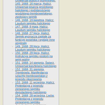
Uniwersał poborcy podymnego.
145. 1668, 16 marca, Halicz.
Uniwersał pisarza grodzkiego
halickiego i podstarościego
grodzkiego trembowelskiego,
zwołujący sejmik
146. 1668, 19 kwietnia, Halicz.
Laudum sejmiku halickiego
147. 1668, 9 maja, Halicz.
Laudum sejmiku halickiego
148. 1668, 27 lipca, Halicz.
Sejmik wyznacza zapłatę za
funkcyę poselską i wydaje inne
asygnaty
149. 1668, 28 lipca, Halicz.
Laudum sejmiku halickiego
150. 1668, 29 lipca, Halicz.
Instrukcya sejmiku posłom na
sejm walny
151. 1668, 14 sierpnia, Świerz.
Uniwersał kasztelana halickiego
152. 1668, 31 sierpnia,
Trembowla. Manifestacya
szlachty trembowelskiej z
powodu okazowania
153. 1668, 11 września, Halicz.
Protestacya z powodu
zerwanego sejmiku
deputackiego halickiego
154. 1668, 28 września, Lwów.
Protestacya z powodu
zerwanego sejmiku