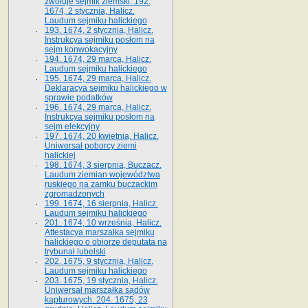
zwołuje sejmik ziemski. 192.
1674, 2 stycznia, Halicz.
Laudum sejmiku halickiego
193. 1674, 2 stycznia, Halicz.
Instrukcya sejmiku posłom na
sejm konwokacyjny
194. 1674, 29 marca, Halicz.
Laudum sejmiku halickiego
195. 1674, 29 marca, Halicz.
Deklaracya sejmiku halickiego w
sprawie podatków
196. 1674, 29 marca, Halicz.
Instrukcya sejmiku posłom na
sejm elekcyjny
197. 1674, 20 kwietnia, Halicz.
Uniwersał poborcy ziemi
halickiej
198. 1674, 3 sierpnia, Buczacz.
Laudum ziemian województwa
ruskiego na zamku buczackim
zgromadzonych
199. 1674, 16 sierpnia, Halicz.
Laudum sejmiku halickiego
201. 1674, 10 września, Halicz.
Attestacya marszałka sejmiku
halickiego o obiorze deputata na
trybunał lubelski
202. 1675, 9 stycznia, Halicz.
Laudum sejmiku halickiego
203. 1675, 19 stycznia, Halicz.
Uniwersał marszałka sądów
kapturowych. 204. 1675, 23