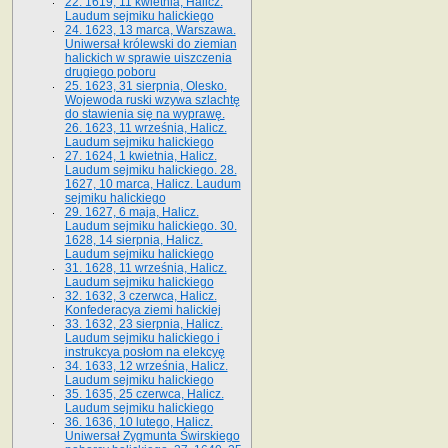
22. 1619, 11 kwietnia, Halicz.
Laudum sejmiku halickiego
24. 1623, 13 marca, Warszawa.
Uniwersał królewski do ziemian
halickich w sprawie uiszczenia
drugiego poboru
25. 1623, 31 sierpnia, Olesko.
Wojewoda ruski wzywa szlachtę
do stawienia się na wyprawę.
26. 1623, 11 września, Halicz.
Laudum sejmiku halickiego
27. 1624, 1 kwietnia, Halicz.
Laudum sejmiku halickiego. 28.
1627, 10 marca, Halicz. Laudum
sejmiku halickiego
29. 1627, 6 maja, Halicz.
Laudum sejmiku halickiego. 30.
1628, 14 sierpnia, Halicz.
Laudum sejmiku halickiego
31. 1628, 11 września, Halicz.
Laudum sejmiku halickiego
32. 1632, 3 czerwca, Halicz.
Konfederacya ziemi halickiej
33. 1632, 23 sierpnia, Halicz.
Laudum sejmiku halickiego i
instrukcya posłom na elekcyę
34. 1633, 12 września, Halicz.
Laudum sejmiku halickiego
35. 1635, 25 czerwca, Halicz.
Laudum sejmiku halickiego
36. 1636, 10 lutego, Halicz.
Uniwersał Zygmunta Świrskiego