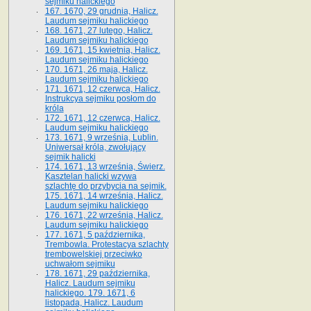
sejmiku halickiego
167. 1670, 29 grudnia, Halicz.
Laudum sejmiku halickiego
168. 1671, 27 lutego, Halicz.
Laudum sejmiku halickiego
169. 1671, 15 kwietnia, Halicz.
Laudum sejmiku halickiego
170. 1671, 26 maja, Halicz.
Laudum sejmiku halickiego
171. 1671, 12 czerwca, Halicz.
Instrukcya sejmiku posłom do
króla
172. 1671, 12 czerwca, Halicz.
Laudum sejmiku halickiego
173. 1671, 9 września, Lublin.
Uniwersał króla, zwołujący
sejmik halicki
174. 1671, 13 września, Świerz.
Kasztelan halicki wzywa
szlachtę do przybycia na sejmik.
175. 1671, 14 września, Halicz.
Laudum sejmiku halickiego
176. 1671, 22 września, Halicz.
Laudum sejmiku halickiego
177. 1671, 5 października,
Trembowla. Protestacya szlachty
trembowelskiej przeciwko
uchwałom sejmiku
178. 1671, 29 października,
Halicz. Laudum sejmiku
halickiego. 179. 1671, 6
listopada, Halicz. Laudum