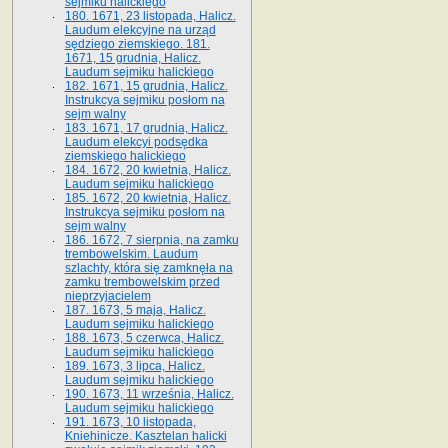
sejmiku halickiego
180. 1671, 23 listopada, Halicz.
Laudum elekcyjne na urząd
sędziego ziemskiego. 181.
1671, 15 grudnia, Halicz.
Laudum sejmiku halickiego
182. 1671, 15 grudnia, Halicz.
Instrukcya sejmiku posłom na
sejm walny
183. 1671, 17 grudnia, Halicz.
Laudum elekcyi podsędka
ziemskiego halickiego
184. 1672, 20 kwietnia, Halicz.
Laudum sejmiku halickiego
185. 1672, 20 kwietnia, Halicz.
Instrukcya sejmiku posłom na
sejm walny
186. 1672, 7 sierpnia, na zamku
trembowelskim. Laudum
szlachty, która się zamknęła na
zamku trembowelskim przed
nieprzyjacielem
187. 1673, 5 maja, Halicz.
Laudum sejmiku halickiego
188. 1673, 5 czerwca, Halicz.
Laudum sejmiku halickiego
189. 1673, 3 lipca, Halicz.
Laudum sejmiku halickiego
190. 1673, 11 września, Halicz.
Laudum sejmiku halickiego
191. 1673, 10 listopada,
Kniehinicze. Kasztelan halicki