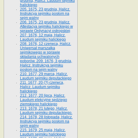
grudnia, Halicz. Laudum sejmiku
halickiego
205. 1675, 23 grudnia, Halicz.
Instrukcya sejmiku posłom na
sejm walny
206. 1675, 23 grudnia, Halicz.
Attestacya sejmiku halickiego w
sprawie Ordynacyi ostrogskiej
207. 1676, 12 maja, Halicz.
Laudum sejmiku halickiego
208. 1676, 12 czerwca, Halicz.
Uniwersał marszałka
sejmikowego w sprawie
składania uchwalonych
poborów. 209. 1676, 3 grudnia,
Halicz. Instrukcya sejmiku
posłom na sejm walny
210. 1677, 29 marca, Halicz.
Laudum sejmiku deputackiego
211. 1677, 20 (?) czerwca,
Halicz. Laudum sejmiku
halickiego
212. 1677, 20 lipca, Halicz.
Laudum elekcyjne sędziego
ziemskiego halickiego
213. 1678, 21 lutego, Halicz.
Laudum sejmiku deputackiego.
214. 1678, 28 listopada, Halicz.
Instrukcya sejmiku posłom na
sejm walny
215. 1679, 25 maja, Halicz.
Laudum sejmiku halickiego