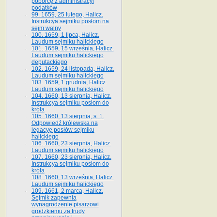
poborcę z administracyi
podatków
99. 1659, 25 lutego, Halicz.
Instrukcya sejmiku posłom na
sejm walny
100. 1659, 1 lipca, Halicz.
Laudum sejmiku halickiego
101. 1659, 15 września, Halicz.
Laudum sejmiku halickiego
deputackiego
102. 1659, 24 listopada, Halicz.
Laudum sejmiku halickiego
103. 1659, 1 grudnia, Halicz.
Laudum sejmiku halickiego
104. 1660, 13 sierpnia, Halicz.
Instrukcya sejmiku posłom do
króla
105. 1660, 13 sierpnia, s. 1.
Odpowiedź królewska na
legacyę posłów sejmiku
halickiego
106. 1660, 23 sierpnia, Halicz.
Laudum sejmiku halickiego
107. 1660, 23 sierpnia, Halicz.
Instrukcya sejmiku posłom do
króla
108. 1660, 13 września, Halicz.
Laudum sejmiku halickiego
109. 1661, 2 marca, Halicz.
Sejmik zapewnia
wynagrodzenie pisarzowi
grodzkiemu za trudy