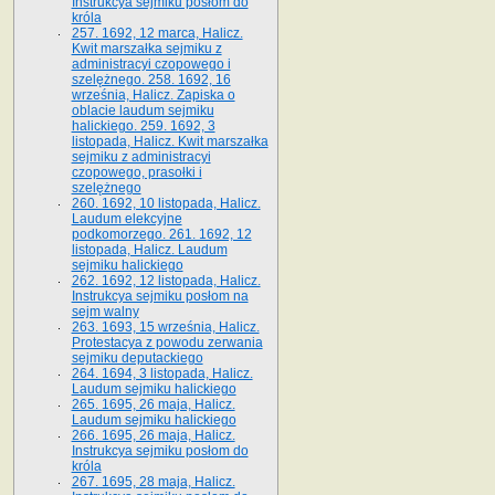
Instrukcya sejmiku posłom do
króla
257. 1692, 12 marca, Halicz.
Kwit marszałka sejmiku z
administracyi czopowego i
szelężnego. 258. 1692, 16
września, Halicz. Zapiska o
oblacie laudum sejmiku
halickiego. 259. 1692, 3
listopada, Halicz. Kwit marszałka
sejmiku z administracyi
czopowego, prasołki i
szelężnego
260. 1692, 10 listopada, Halicz.
Laudum elekcyjne
podkomorzego. 261. 1692, 12
listopada, Halicz. Laudum
sejmiku halickiego
262. 1692, 12 listopada, Halicz.
Instrukcya sejmiku posłom na
sejm walny
263. 1693, 15 września, Halicz.
Protestacya z powodu zerwania
sejmiku deputackiego
264. 1694, 3 listopada, Halicz.
Laudum sejmiku halickiego
265. 1695, 26 maja, Halicz.
Laudum sejmiku halickiego
266. 1695, 26 maja, Halicz.
Instrukcya sejmiku posłom do
króla
267. 1695, 28 maja, Halicz.