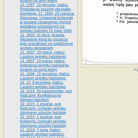
posłom na sejm walny
10. 1597, 10 stycznia, Halicz.
Protestacya szlachty obrządku
greckiego. 11. 1600, 20 czerwca,
Warszawa. Uniwersał królewski
w sprawie czopowego i innych
podatków uchwalonych na
sejmiku halickim 15 maja 1600
12. 1603, 31 lipca, Kraków.
Wezwanie króla do poparcia
jego przedłożeń na najbliższym
sejmiku deputackim
13. 1607, 19 marca, Halicz.
Laudum sejmiku halickiego
14. 1607, 19 marca, Halicz.
Instrukcya sejmiku halickiego
«
posłom na sejm walny
15. 1608, 15 września, Halicz.
Laudum sejmiku halickiego
16. 13, 9 września, Halicz.
Laudum sejmiku halickiego
18. 1615, 20 października, pod
Haliczem. Konfederacya
ziemian halickich
19. 1615, 1 grudnia, pod
Haliczem. Uchwały sejmiku
zbrojnego szlachty halickiej
20. 1615, 1 grudnia, pod
Kołomyją. Uchwały sejmiku
zbrojnego szlachty halickiej
21. 1618, 7 maja, Halicz
Laudum ziemian halickich.