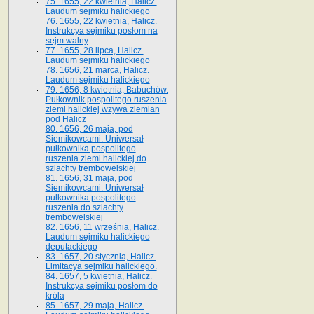
75. 1655, 22 kwietnia, Halicz.
Laudum sejmiku halickiego
76. 1655, 22 kwietnia, Halicz.
Instrukcya sejmiku posłom na
sejm walny
77. 1655, 28 lipca, Halicz.
Laudum sejmiku halickiego
78. 1656, 21 marca, Halicz.
Laudum sejmiku halickiego
79. 1656, 8 kwietnia, Babuchów.
Pułkownik pospolitego ruszenia
ziemi halickiej wzywa ziemian
pod Halicz
80. 1656, 26 maja, pod
Siemikowcami. Uniwersał
pułkownika pospolitego
ruszenia ziemi halickiej do
szlachty trembowelskiej
81. 1656, 31 maja, pod
Siemikowcami. Uniwersał
pułkownika pospolitego
ruszenia do szlachty
trembowelskiej
82. 1656, 11 września, Halicz.
Laudum sejmiku halickiego
deputackiego
83. 1657, 20 stycznia, Halicz.
Limitacya sejmiku halickiego.
84. 1657, 5 kwietnia, Halicz.
Instrukcya sejmiku posłom do
króla
85. 1657, 29 maja, Halicz.