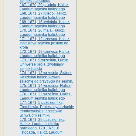
sejmiku halickiego
167. 1670, 29 grudnia, Halicz.
Laudum sejmiku halickiego
168. 1671, 27 lutego, Halicz.
Laudum sejmiku halickiego
169. 1671, 15 kwietnia, Halicz.
Laudum sejmiku halickiego
170. 1671, 26 maja, Halicz.
Laudum sejmiku halickiego
171. 1671, 12 czerwca, Halicz.
Instrukcya sejmiku posłom do
króla
172. 1671, 12 czerwca, Halicz.
Laudum sejmiku halickiego
173. 1671, 9 września, Lublin.
Uniwersał króla, zwołujący
sejmik halicki
174. 1671, 13 września, Świerz.
Kasztelan halicki wzywa
szlachtę do przybycia na sejmik.
175. 1671, 14 września, Halicz.
Laudum sejmiku halickiego
176. 1671, 22 września, Halicz.
Laudum sejmiku halickiego
177. 1671, 5 października,
Trembowla. Protestacya szlachty
trembowelskiej przeciwko
uchwałom sejmiku
178. 1671, 29 października,
Halicz. Laudum sejmiku
halickiego. 179. 1671, 6
listopada, Halicz. Laudum