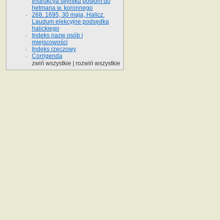
Instrukcya sejmiku posłom do
hetmana w. koronnego
268. 1695, 30 maja, Halicz.
Laudum elekcyjne podsędka
halickiego
Indeks nazw osób i
miejscowości
Indeks rzeczowy
Corrigenda
zwiń wszystkie
|
rozwiń wszystkie