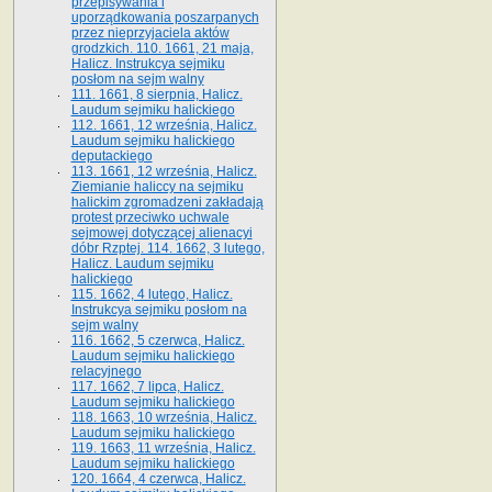
przepisywania i
uporządkowania poszarpanych
przez nieprzyjaciela aktów
grodzkich. 110. 1661, 21 maja,
Halicz. Instrukcya sejmiku
posłom na sejm walny
111. 1661, 8 sierpnia, Halicz.
Laudum sejmiku halickiego
112. 1661, 12 września, Halicz.
Laudum sejmiku halickiego
deputackiego
113. 1661, 12 września, Halicz.
Ziemianie haliccy na sejmiku
halickim zgromadzeni zakładają
protest przeciwko uchwale
sejmowej dotyczącej alienacyi
dóbr Rzptej. 114. 1662, 3 lutego,
Halicz. Laudum sejmiku
halickiego
115. 1662, 4 lutego, Halicz.
Instrukcya sejmiku posłom na
sejm walny
116. 1662, 5 czerwca, Halicz.
Laudum sejmiku halickiego
relacyjnego
117. 1662, 7 lipca, Halicz.
Laudum sejmiku halickiego
118. 1663, 10 września, Halicz.
Laudum sejmiku halickiego
119. 1663, 11 września, Halicz.
Laudum sejmiku halickiego
120. 1664, 4 czerwca, Halicz.