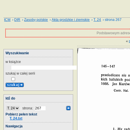
ICM
›
DIR
›
Zasoby polskie
›
Akta grodzkie i ziemskie
›
T. 24
› strona 267
Podstawowym adrese
«
Wyszukiwanie
w książce
szukaj w całej serii
Idź do
strona:
Pobierz pełen tekst
T. 24.txt
Nawigacja