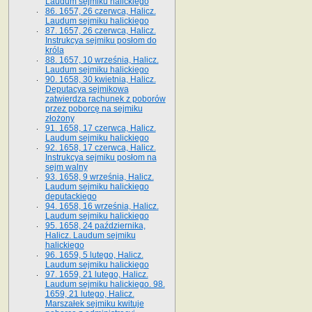
Laudum sejmiku halickiego
86. 1657, 26 czerwca, Halicz.
Laudum sejmiku halickiego
87. 1657, 26 czerwca, Halicz.
Instrukcya sejmiku posłom do
króla
88. 1657, 10 września, Halicz.
Laudum sejmiku halickiego
90. 1658, 30 kwietnia, Halicz.
Deputacya sejmikowa
zatwierdza rachunek z poborów
przez poborcę na sejmiku
złożony
91. 1658, 17 czerwca, Halicz.
Laudum sejmiku halickiego
92. 1658, 17 czerwca, Halicz.
Instrukcya sejmiku posłom na
sejm walny
93. 1658, 9 września, Halicz.
Laudum sejmiku halickiego
deputackiego
94. 1658, 16 września, Halicz.
Laudum sejmiku halickiego
95. 1658, 24 października,
Halicz. Laudum sejmiku
halickiego
96. 1659, 5 lutego, Halicz.
Laudum sejmiku halickiego
97. 1659, 21 lutego, Halicz.
Laudum sejmiku halickiego. 98.
1659, 21 lutego, Halicz.
Marszałek sejmiku kwituje