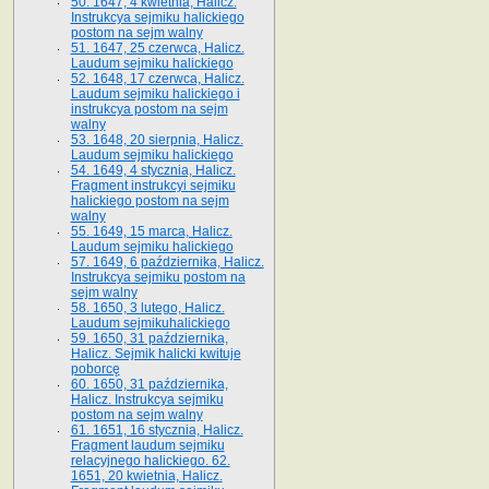
50. 1647, 4 kwietnia, Halicz.
Instrukcya sejmiku halickiego
postom na sejm walny
51. 1647, 25 czerwca, Halicz.
Laudum sejmiku halickiego
52. 1648, 17 czerwca, Halicz.
Laudum sejmiku halickiego i
instrukcya postom na sejm
walny
53. 1648, 20 sierpnia, Halicz.
Laudum sejmiku halickiego
54. 1649, 4 stycznia, Halicz.
Fragment instrukcyi sejmiku
halickiego postom na sejm
walny
55. 1649, 15 marca, Halicz.
Laudum sejmiku halickiego
57. 1649, 6 października, Halicz.
Instrukcya sejmiku postom na
sejm walny
58. 1650, 3 lutego, Halicz.
Laudum sejmikuhalickiego
59. 1650, 31 października,
Halicz. Sejmik halicki kwituje
poborcę
60. 1650, 31 października,
Halicz. Instrukcya sejmiku
postom na sejm walny
61. 1651, 16 stycznia, Halicz.
Fragment laudum sejmiku
relacyjnego halickiego. 62.
1651, 20 kwietnia, Halicz.