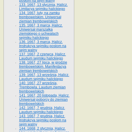
posłom na sejm walny
133. 1667, 13 stycznia, Halicz.
Limitacya sejmiku halickiego
134. 1667, luty, na zamku
trembowelskim. Uniwersał
ziemian trembowelskich
135. 1667, 3 marca, Halicz.
Uniwersał marszałka
ziemskiego o uchwałach
sejmiku halickiego
136. 1667, 3 marca, Halicz.
Instrukcya sejmiku posłom na
sejm walny
137. 1667, 2 czerwca, Halicz.
Laudum sejmiku halickiego
138. 1667, 27 lipca, w grodzie
trembowelskim. Manifestacya
ziemian trembowelskich
139. 1667, 13 września, Halicz.
Laudum sejmiku halickiego
140. 1667, 27 września,
Trembowla. Laudum ziemian
trembowelskich
141. 1667, 20 listopada, Halicz.
Uniwersał poborcy do ziemian
trembowelskich
142. 1667, 7 grudnia, Halicz.
Laudum sejmiku halickiego
143. 1667, 7 grudnia, Halicz.
Instrukcya sejmiku posłom na
sejm walny
144. 1668, 2 stycznia, Halicz.