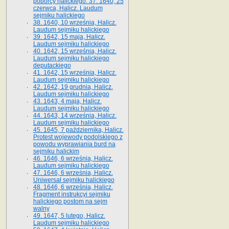
poborcy halickiego. 37. 1640, 25
czerwca, Halicz. Laudum
sejmiku halickiego
38. 1640, 10 września, Halicz.
Laudum sejmiku halickiego
39. 1642, 15 maja, Halicz.
Laudum sejmiku halickiego
40. 1642, 15 września, Halicz.
Laudum sejmiku halickiego
deputackiego
41. 1642, 15 września, Halicz.
Laudum sejmiku halickiego
42. 1642, 19 grudnia, Halicz.
Laudum sejmiku halickiego
43. 1643, 4 maja, Halicz.
Laudum sejmiku halickiego
44. 1643, 14 września, Halicz.
Laudum sejmiku halickiego
45. 1645, 7 października, Halicz.
Protest wojewody podolskiego z
powodu wyprawiania burd na
sejmiku halickim
46. 1646, 6 września, Halicz.
Laudum sejmiku halickiego
47. 1646, 6 września, Halicz.
Uniwersał sejmiku halickiego
48. 1646, 6 września, Halicz.
Fragment instrukcyi sejmiku
halickiego postom na sejm
walny
49. 1647, 5 lutego, Halicz.
Laudum sejmiku halickiego