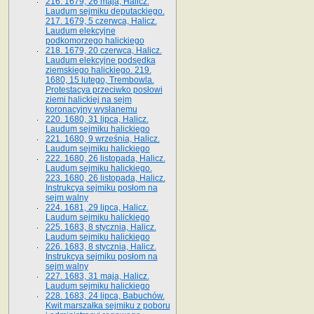
216. 1679, 26 maja, Halicz.
Laudum sejmiku deputackiego.
217. 1679, 5 czerwca, Halicz.
Laudum elekcyjne
podkomorzego halickiego
218. 1679, 20 czerwca, Halicz.
Laudum elekcyjne podsędka
ziemskiego halickiego. 219.
1680, 15 lutego, Trembowla.
Protestacya przeciwko posłowi
ziemi halickiej na sejm
koronacyjny wysłanemu
220. 1680, 31 lipca, Halicz.
Laudum sejmiku halickiego
221. 1680, 9 września, Halicz.
Laudum sejmiku halickiego
222. 1680, 26 listopada, Halicz.
Laudum sejmiku halickiego.
223. 1680, 26 listopada, Halicz.
Instrukcya sejmiku posłom na
sejm walny
224. 1681, 29 lipca, Halicz.
Laudum sejmiku halickiego
225. 1683, 8 stycznia, Halicz.
Laudum sejmiku halickiego
226. 1683, 8 stycznia, Halicz.
Instrukcya sejmiku posłom na
sejm walny
227. 1683, 31 maja, Halicz.
Laudum sejmiku halickiego
228. 1683, 24 lipca, Babuchów.
Kwit marszałka sejmiku z poboru