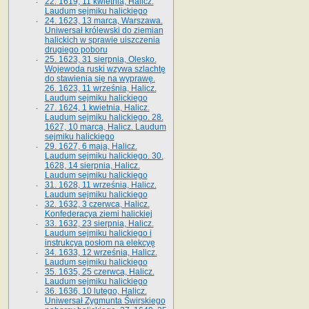
22. 1619, 11 kwietnia, Halicz.
Laudum sejmiku halickiego
24. 1623, 13 marca, Warszawa.
Uniwersał królewski do ziemian
halickich w sprawie uiszczenia
drugiego poboru
25. 1623, 31 sierpnia, Olesko.
Wojewoda ruski wzywa szlachtę
do stawienia się na wyprawę.
26. 1623, 11 września, Halicz.
Laudum sejmiku halickiego
27. 1624, 1 kwietnia, Halicz.
Laudum sejmiku halickiego. 28.
1627, 10 marca, Halicz. Laudum
sejmiku halickiego
29. 1627, 6 maja, Halicz.
Laudum sejmiku halickiego. 30.
1628, 14 sierpnia, Halicz.
Laudum sejmiku halickiego
31. 1628, 11 września, Halicz.
Laudum sejmiku halickiego
32. 1632, 3 czerwca, Halicz.
Konfederacya ziemi halickiej
33. 1632, 23 sierpnia, Halicz.
Laudum sejmiku halickiego i
instrukcya posłom na elekcyę
34. 1633, 12 września, Halicz.
Laudum sejmiku halickiego
35. 1635, 25 czerwca, Halicz.
Laudum sejmiku halickiego
36. 1636, 10 lutego, Halicz.
Uniwersał Zygmunta Świrskiego