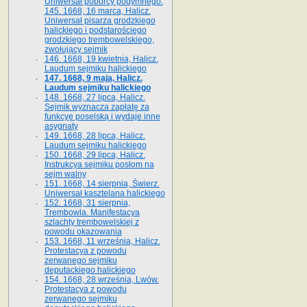
Uniwersał poborcy podymnego.
145. 1668, 16 marca, Halicz.
Uniwersał pisarza grodzkiego
halickiego i podstarościego
grodzkiego trembowelskiego,
zwołujący sejmik
146. 1668, 19 kwietnia, Halicz.
Laudum sejmiku halickiego
147. 1668, 9 maja, Halicz.
Laudum sejmiku halickiego
148. 1668, 27 lipca, Halicz.
Sejmik wyznacza zapłatę za
funkcyę poselską i wydaje inne
asygnaty
149. 1668, 28 lipca, Halicz.
Laudum sejmiku halickiego
150. 1668, 29 lipca, Halicz.
Instrukcya sejmiku posłom na
sejm walny
151. 1668, 14 sierpnia, Świerz.
Uniwersał kasztelana halickiego
152. 1668, 31 sierpnia,
Trembowla. Manifestacya
szlachty trembowelskiej z
powodu okazowania
153. 1668, 11 września, Halicz.
Protestacya z powodu
zerwanego sejmiku
deputackiego halickiego
154. 1668, 28 września, Lwów.
Protestacya z powodu
zerwanego sejmiku