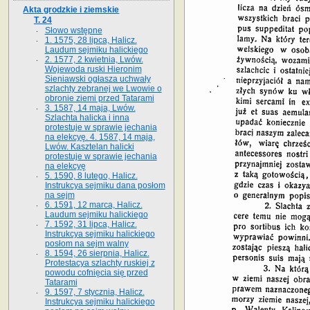
Akta grodzkie i ziemskie
T. 24
Słowo wstępne
1. 1575, 28 lipca, Halicz.
Laudum sejmiku halickiego
2. 1577, 2 kwietnia, Lwów.
Wojewoda ruski Hieronim
Sieniawski ogłasza uchwały
szlachty zebranej we Lwowie o
obronie ziemi przed Tatarami
3. 1587, 14 maja, Lwów.
Szlachta halicka i inna
protestuje w sprawie jechania
na elekcyę. 4. 1587, 14 maja,
Lwów. Kasztelan halicki
protestuje w sprawie jechania
na elekcyę
5. 1590, 8 lutego, Halicz.
Instrukcya sejmiku dana posłom
na sejm
6. 1591, 12 marca, Halicz.
Laudum sejmiku halickiego
7. 1592, 31 lipca, Halicz.
Instrukcya sejmiku halickiego
posłom na sejm walny
8. 1594, 26 sierpnia, Halicz.
Protestacya szlachty ruskiej z
powodu cofnięcia się przed
Tatarami
9. 1597, 7 stycznia, Halicz.
Instrukcya sejmiku halickiego