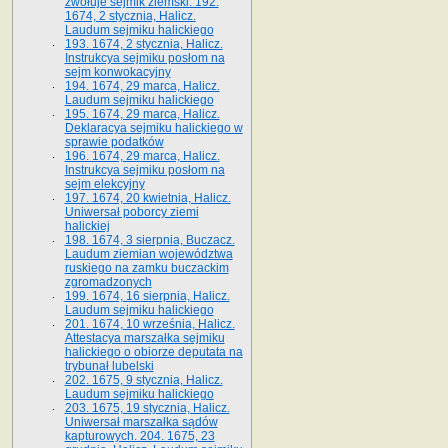
zwołuje sejmik ziemski. 192.
1674, 2 stycznia, Halicz.
Laudum sejmiku halickiego
193. 1674, 2 stycznia, Halicz.
Instrukcya sejmiku posłom na
sejm konwokacyjny
194. 1674, 29 marca, Halicz.
Laudum sejmiku halickiego
195. 1674, 29 marca, Halicz.
Deklaracya sejmiku halickiego w
sprawie podatków
196. 1674, 29 marca, Halicz.
Instrukcya sejmiku posłom na
sejm elekcyjny
197. 1674, 20 kwietnia, Halicz.
Uniwersał poborcy ziemi
halickiej
198. 1674, 3 sierpnia, Buczacz.
Laudum ziemian województwa
ruskiego na zamku buczackim
zgromadzonych
199. 1674, 16 sierpnia, Halicz.
Laudum sejmiku halickiego
201. 1674, 10 września, Halicz.
Attestacya marszałka sejmiku
halickiego o obiorze deputata na
trybunał lubelski
202. 1675, 9 stycznia, Halicz.
Laudum sejmiku halickiego
203. 1675, 19 stycznia, Halicz.
Uniwersał marszałka sądów
kapturowych. 204. 1675, 23