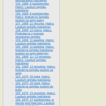
deputackiego halickiego
155. 1668, 8 października,
Halicz. Laudum sejmiku
halickiego
156. 1668, 8 października,
Halicz. Instrukcya Sejmiku
posłom na sejm walny
157. 1669, 22 stycznia, Halicz.
Laudum sejmiku halickiego
158. 1669, 22 marca, Halicz.
Protestacya z powodu
zerwanego sejmiku
159. 1669, 11 kwietnia, Halicz.
Laudum sejmiku halickiego
160. 1669, 11 kwietnia, Halicz.
Instrukcya sejmiku halickiego
posłom na sejm elekcyjny
161. 1669, 11 i 12 września,
Halicz. Laudum sejmiku
halickiego
162. 1669, 12 września, Halicz.
Instrukcya sejmiku posłom na
sejm
163. 1670, 20 maja, Halicz.
Laudum sejmiku halickiego
164. 1670, 20 maja, Halicz.
Instrukcya sejmiku posłom do
króla
165. 1670, 15 września, Halicz.
Laudum sejmiku halickiego
166. 1670, 27 października, w
obozie pod Haliczem. Laudum