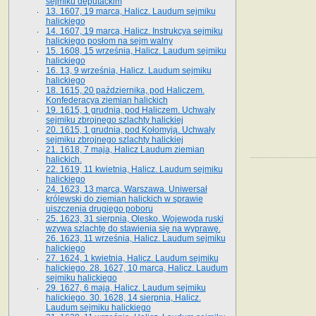
sejmiku deputackim
13. 1607, 19 marca, Halicz. Laudum sejmiku
halickiego
14. 1607, 19 marca, Halicz. Instrukcya sejmiku
halickiego posłom na sejm walny
15. 1608, 15 września, Halicz. Laudum sejmiku
halickiego
16. 13, 9 września, Halicz. Laudum sejmiku
halickiego
18. 1615, 20 października, pod Haliczem.
Konfederacya ziemian halickich
19. 1615, 1 grudnia, pod Haliczem. Uchwały
sejmiku zbrojnego szlachty halickiej
20. 1615, 1 grudnia, pod Kołomyją. Uchwały
sejmiku zbrojnego szlachty halickiej
21. 1618, 7 maja, Halicz Laudum ziemian
halickich.
22. 1619, 11 kwietnia, Halicz. Laudum sejmiku
halickiego
24. 1623, 13 marca, Warszawa. Uniwersał
królewski do ziemian halickich w sprawie
uiszczenia drugiego poboru
25. 1623, 31 sierpnia, Olesko. Wojewoda ruski
wzywa szlachtę do stawienia się na wyprawę.
26. 1623, 11 września, Halicz. Laudum sejmiku
halickiego
27. 1624, 1 kwietnia, Halicz. Laudum sejmiku
halickiego. 28. 1627, 10 marca, Halicz. Laudum
sejmiku halickiego
29. 1627, 6 maja, Halicz. Laudum sejmiku
halickiego. 30. 1628, 14 sierpnia, Halicz.
Laudum sejmiku halickiego