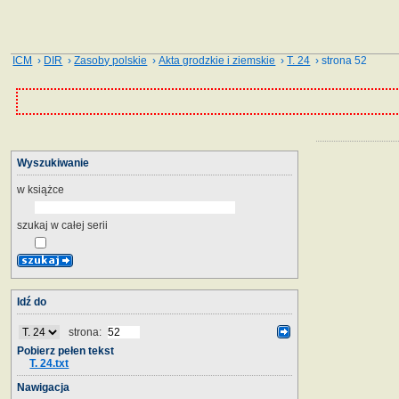
ICM
›
DIR
›
Zasoby polskie
›
Akta grodzkie i ziemskie
›
T. 24
› strona 52
Wyszukiwanie
w książce
szukaj w całej serii
Idź do
strona:
Pobierz pełen tekst
T. 24.txt
Nawigacja