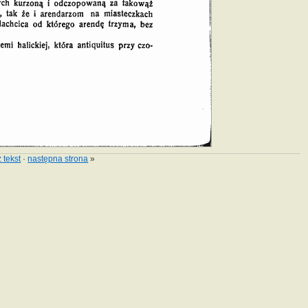
 tekst
·
następna strona
»