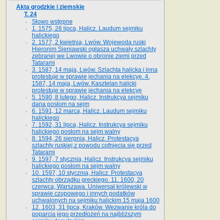
Akta grodzkie i ziemskie
T. 24
Słowo wstępne
1. 1575, 28 lipca, Halicz. Laudum sejmiku
halickiego
2. 1577, 2 kwietnia, Lwów. Wojewoda ruski
Hieronim Sieniawski ogłasza uchwały szlachty
zebranej we Lwowie o obronie ziemi przed
Tatarami
3. 1587, 14 maja, Lwów. Szlachta halicka i inna
protestuje w sprawie jechania na elekcyę. 4.
1587, 14 maja, Lwów. Kasztelan halicki
protestuje w sprawie jechania na elekcyę
5. 1590, 8 lutego, Halicz. Instrukcya sejmiku
dana posłom na sejm
6. 1591, 12 marca, Halicz. Laudum sejmiku
halickiego
7. 1592, 31 lipca, Halicz. Instrukcya sejmiku
halickiego posłom na sejm walny
8. 1594, 26 sierpnia, Halicz. Protestacya
szlachty ruskiej z powodu cofnięcia się przed
Tatarami
9. 1597, 7 stycznia, Halicz. Instrukcya sejmiku
halickiego posłom na sejm walny
10. 1597, 10 stycznia, Halicz. Protestacya
szlachty obrządku greckiego. 11. 1600, 20
czerwca, Warszawa. Uniwersał królewski w
sprawie czopowego i innych podatków
uchwalonych na sejmiku halickim 15 maja 1600
12. 1603, 31 lipca, Kraków. Wezwanie króla do
poparcia jego przedłożeń na najbliższym