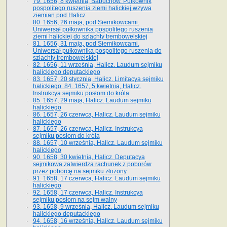
79. 1656, 8 kwietnia, Babuchów. Pułkownik
pospolitego ruszenia ziemi halickiej wzywa
ziemian pod Halicz
80. 1656, 26 maja, pod Siemikowcami.
Uniwersał pułkownika pospolitego ruszenia
ziemi halickiej do szlachty trembowelskiej
81. 1656, 31 maja, pod Siemikowcami.
Uniwersał pułkownika pospolitego ruszenia do
szlachty trembowelskiej
82. 1656, 11 września, Halicz. Laudum sejmiku
halickiego deputackiego
83. 1657, 20 stycznia, Halicz. Limitacya sejmiku
halickiego. 84. 1657, 5 kwietnia, Halicz.
Instrukcya sejmiku posłom do króla
85. 1657, 29 maja, Halicz. Laudum sejmiku
halickiego
86. 1657, 26 czerwca, Halicz. Laudum sejmiku
halickiego
87. 1657, 26 czerwca, Halicz. Instrukcya
sejmiku posłom do króla
88. 1657, 10 września, Halicz. Laudum sejmiku
halickiego
90. 1658, 30 kwietnia, Halicz. Deputacya
sejmikowa zatwierdza rachunek z poborów
przez poborcę na sejmiku złożony
91. 1658, 17 czerwca, Halicz. Laudum sejmiku
halickiego
92. 1658, 17 czerwca, Halicz. Instrukcya
sejmiku posłom na sejm walny
93. 1658, 9 września, Halicz. Laudum sejmiku
halickiego deputackiego
94. 1658, 16 września, Halicz. Laudum sejmiku