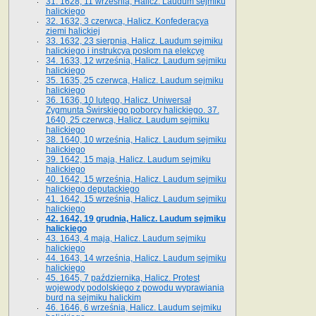
31. 1628, 11 września, Halicz. Laudum sejmiku
halickiego
32. 1632, 3 czerwca, Halicz. Konfederacya
ziemi halickiej
33. 1632, 23 sierpnia, Halicz. Laudum sejmiku
halickiego i instrukcya posłom na elekcyę
34. 1633, 12 września, Halicz. Laudum sejmiku
halickiego
35. 1635, 25 czerwca, Halicz. Laudum sejmiku
halickiego
36. 1636, 10 lutego, Halicz. Uniwersał
Zygmunta Świrskiego poborcy halickiego. 37.
1640, 25 czerwca, Halicz. Laudum sejmiku
halickiego
38. 1640, 10 września, Halicz. Laudum sejmiku
halickiego
39. 1642, 15 maja, Halicz. Laudum sejmiku
halickiego
40. 1642, 15 września, Halicz. Laudum sejmiku
halickiego deputackiego
41. 1642, 15 września, Halicz. Laudum sejmiku
halickiego
42. 1642, 19 grudnia, Halicz. Laudum sejmiku
halickiego
43. 1643, 4 maja, Halicz. Laudum sejmiku
halickiego
44. 1643, 14 września, Halicz. Laudum sejmiku
halickiego
45. 1645, 7 października, Halicz. Protest
wojewody podolskiego z powodu wyprawiania
burd na sejmiku halickim
46. 1646, 6 września, Halicz. Laudum sejmiku