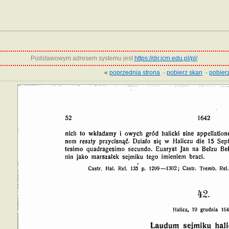
Podstawowym adresem systemu jest
https://dir.icm.edu.pl/pl/
.
«
poprzednia strona
·
pobierz skan
·
pobierz