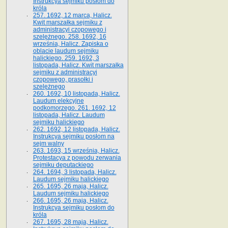
Instrukcya sejmiku posłom do
króla
257. 1692, 12 marca, Halicz.
Kwit marszałka sejmiku z
administracyi czopowego i
szelężnego. 258. 1692, 16
września, Halicz. Zapiska o
oblacie laudum sejmiku
halickiego. 259. 1692, 3
listopada, Halicz. Kwit marszałka
sejmiku z administracyi
czopowego, prasołki i
szelężnego
260. 1692, 10 listopada, Halicz.
Laudum elekcyjne
podkomorzego. 261. 1692, 12
listopada, Halicz. Laudum
sejmiku halickiego
262. 1692, 12 listopada, Halicz.
Instrukcya sejmiku posłom na
sejm walny
263. 1693, 15 września, Halicz.
Protestacya z powodu zerwania
sejmiku deputackiego
264. 1694, 3 listopada, Halicz.
Laudum sejmiku halickiego
265. 1695, 26 maja, Halicz.
Laudum sejmiku halickiego
266. 1695, 26 maja, Halicz.
Instrukcya sejmiku posłom do
króla
267. 1695, 28 maja, Halicz.