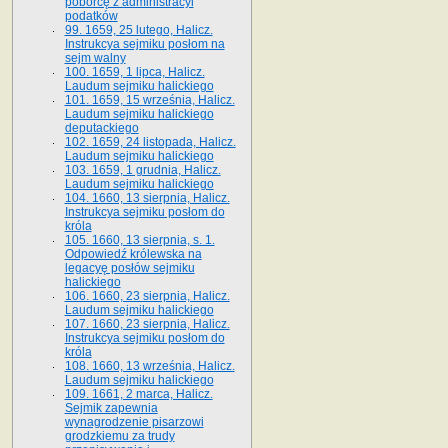
poborcę z administracyi
podatków
99. 1659, 25 lutego, Halicz.
Instrukcya sejmiku posłom na
sejm walny
100. 1659, 1 lipca, Halicz.
Laudum sejmiku halickiego
101. 1659, 15 września, Halicz.
Laudum sejmiku halickiego
deputackiego
102. 1659, 24 listopada, Halicz.
Laudum sejmiku halickiego
103. 1659, 1 grudnia, Halicz.
Laudum sejmiku halickiego
104. 1660, 13 sierpnia, Halicz.
Instrukcya sejmiku posłom do
króla
105. 1660, 13 sierpnia, s. 1.
Odpowiedź królewska na
legacyę posłów sejmiku
halickiego
106. 1660, 23 sierpnia, Halicz.
Laudum sejmiku halickiego
107. 1660, 23 sierpnia, Halicz.
Instrukcya sejmiku posłom do
króla
108. 1660, 13 września, Halicz.
Laudum sejmiku halickiego
109. 1661, 2 marca, Halicz.
Sejmik zapewnia
wynagrodzenie pisarzowi
grodzkiemu za trudy