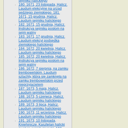
sejmiku halickiego
180. 1671, 23 listopada, Halicz.
Laudum elekcyjne na urząd
sędziego ziemskiego. 181.
1671, 15 grudnia, Halicz.
Laudum sejmiku halickiego
182. 1671, 15 grudnia, Halicz.
Instrukcya sejmiku posłom na
sejm walny
183. 1671, 17 grudnia, Halicz.
Laudum elekcyi podsędka
ziemskiego halickiego
184. 1672, 20 kwietnia, Halicz.
Laudum sejmiku halickiego
185. 1672, 20 kwietnia, Halicz.
Instrukcya sejmiku posłom na
sejm walny
186. 1672, 7 sierpnia, na zamku
trembowelskim. Laudum
szlachty, która się zamknęła na
zamku trembowelskim przed
nieprzyjacielem
187. 1673, 5 maja, Halicz.
Laudum sejmiku halickiego
188. 1673, 5 czerwca, Halicz.
Laudum sejmiku halickiego
189. 1673, 3 lipca, Halicz.
Laudum sejmiku halickiego
190. 1673, 11 września, Halicz.
Laudum sejmiku halickiego
191. 1673, 10 listopada,
Kniehinicze. Kasztelan halicki