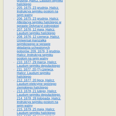
grudnia, Halicz. Laudum sejmiku
halickiego
205. 1675, 23 grudnia, Halicz.
Instrukcya sejmiku posłom na
sejm walny
206. 1675, 23 grudnia, Halicz.
Attestacya sejmiku halickiego w
sprawie Ordynacyi ostrogskiej
207. 1676, 12 maja, Halicz.
Laudum sejmiku halickiego
208. 1676, 12 czerwca, Halicz.
Uniwersał marszałka
sejmikowego w sprawie
składania uchwalonych
poborów. 209. 1676, 3 grudnia,
Halicz. Instrukcya sejmiku
posłom na sejm walny
210. 1677, 29 marca, Halicz.
Laudum sejmiku deputackiego
211. 1677, 20 (?) czerwca,
Halicz. Laudum sejmiku
halickiego
212. 1677, 20 lipca, Halicz.
Laudum elekcyjne sędziego
ziemskiego halickiego
213. 1678, 21 lutego, Halicz.
Laudum sejmiku deputackiego.
214. 1678, 28 listopada, Halicz.
Instrukcya sejmiku posłom na
sejm walny
215. 1679, 25 maja, Halicz.
Laudum sejmiku halickiego