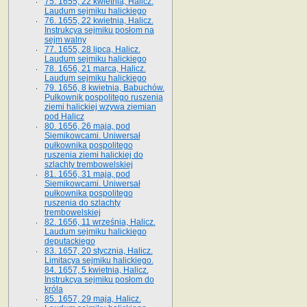
75. 1655, 22 kwietnia, Halicz.
Laudum sejmiku halickiego
76. 1655, 22 kwietnia, Halicz.
Instrukcya sejmiku posłom na
sejm walny
77. 1655, 28 lipca, Halicz.
Laudum sejmiku halickiego
78. 1656, 21 marca, Halicz.
Laudum sejmiku halickiego
79. 1656, 8 kwietnia, Babuchów.
Pułkownik pospolitego ruszenia
ziemi halickiej wzywa ziemian
pod Halicz
80. 1656, 26 maja, pod
Siemikowcami. Uniwersał
pułkownika pospolitego
ruszenia ziemi halickiej do
szlachty trembowelskiej
81. 1656, 31 maja, pod
Siemikowcami. Uniwersał
pułkownika pospolitego
ruszenia do szlachty
trembowelskiej
82. 1656, 11 września, Halicz.
Laudum sejmiku halickiego
deputackiego
83. 1657, 20 stycznia, Halicz.
Limitacya sejmiku halickiego.
84. 1657, 5 kwietnia, Halicz.
Instrukcya sejmiku posłom do
króla
85. 1657, 29 maja, Halicz.