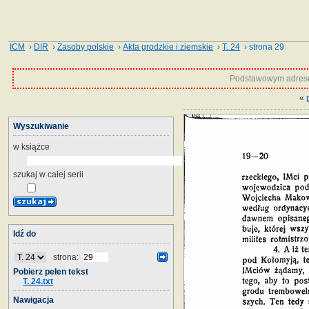
ICM
›
DIR
›
Zasoby polskie
›
Akta grodzkie i ziemskie
›
T. 24
› strona 29
Podstawowym adrese
«
Wyszukiwanie
w książce
szukaj w całej serii
Idź do
strona:
Pobierz pełen tekst
T. 24.txt
Nawigacja