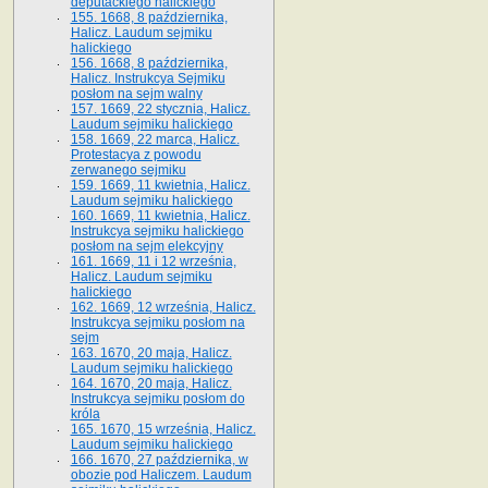
deputackiego halickiego
155. 1668, 8 października,
Halicz. Laudum sejmiku
halickiego
156. 1668, 8 października,
Halicz. Instrukcya Sejmiku
posłom na sejm walny
157. 1669, 22 stycznia, Halicz.
Laudum sejmiku halickiego
158. 1669, 22 marca, Halicz.
Protestacya z powodu
zerwanego sejmiku
159. 1669, 11 kwietnia, Halicz.
Laudum sejmiku halickiego
160. 1669, 11 kwietnia, Halicz.
Instrukcya sejmiku halickiego
posłom na sejm elekcyjny
161. 1669, 11 i 12 września,
Halicz. Laudum sejmiku
halickiego
162. 1669, 12 września, Halicz.
Instrukcya sejmiku posłom na
sejm
163. 1670, 20 maja, Halicz.
Laudum sejmiku halickiego
164. 1670, 20 maja, Halicz.
Instrukcya sejmiku posłom do
króla
165. 1670, 15 września, Halicz.
Laudum sejmiku halickiego
166. 1670, 27 października, w
obozie pod Haliczem. Laudum