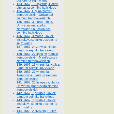
posłom na sejm walny
133. 1667, 13 stycznia, Halicz.
Limitacya sejmiku halickiego
134. 1667, luty, na zamku
trembowelskim. Uniwersał
ziemian trembowelskich
135. 1667, 3 marca, Halicz.
Uniwersał marszałka
ziemskiego o uchwałach
sejmiku halickiego
136. 1667, 3 marca, Halicz.
Instrukcya sejmiku posłom na
sejm walny
137. 1667, 2 czerwca, Halicz.
Laudum sejmiku halickiego
138. 1667, 27 lipca, w grodzie
trembowelskim. Manifestacya
ziemian trembowelskich
139. 1667, 13 września, Halicz.
Laudum sejmiku halickiego
140. 1667, 27 września,
Trembowla. Laudum ziemian
trembowelskich
141. 1667, 20 listopada, Halicz.
Uniwersał poborcy do ziemian
trembowelskich
142. 1667, 7 grudnia, Halicz.
Laudum sejmiku halickiego
143. 1667, 7 grudnia, Halicz.
Instrukcya sejmiku posłom na
sejm walny
144. 1668, 2 stycznia, Halicz.