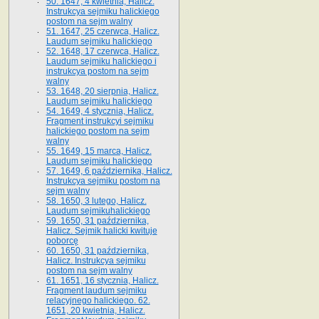
50. 1647, 4 kwietnia, Halicz.
Instrukcya sejmiku halickiego
postom na sejm walny
51. 1647, 25 czerwca, Halicz.
Laudum sejmiku halickiego
52. 1648, 17 czerwca, Halicz.
Laudum sejmiku halickiego i
instrukcya postom na sejm
walny
53. 1648, 20 sierpnia, Halicz.
Laudum sejmiku halickiego
54. 1649, 4 stycznia, Halicz.
Fragment instrukcyi sejmiku
halickiego postom na sejm
walny
55. 1649, 15 marca, Halicz.
Laudum sejmiku halickiego
57. 1649, 6 października, Halicz.
Instrukcya sejmiku postom na
sejm walny
58. 1650, 3 lutego, Halicz.
Laudum sejmikuhalickiego
59. 1650, 31 października,
Halicz. Sejmik halicki kwituje
poborcę
60. 1650, 31 października,
Halicz. Instrukcya sejmiku
postom na sejm walny
61. 1651, 16 stycznia, Halicz.
Fragment laudum sejmiku
relacyjnego halickiego. 62.
1651, 20 kwietnia, Halicz.