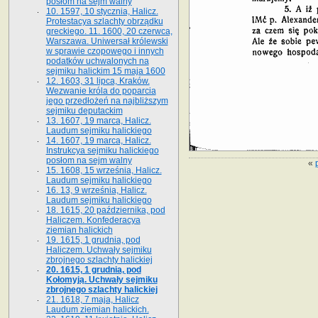
posłom na sejm walny
10. 1597, 10 stycznia, Halicz.
Protestacya szlachty obrządku
greckiego. 11. 1600, 20 czerwca,
Warszawa. Uniwersał królewski
w sprawie czopowego i innych
podatków uchwalonych na
sejmiku halickim 15 maja 1600
12. 1603, 31 lipca, Kraków.
Wezwanie króla do poparcia
jego przedłożeń na najbliższym
sejmiku deputackim
13. 1607, 19 marca, Halicz.
Laudum sejmiku halickiego
14. 1607, 19 marca, Halicz.
Instrukcya sejmiku halickiego
posłom na sejm walny
«
15. 1608, 15 września, Halicz.
Laudum sejmiku halickiego
16. 13, 9 września, Halicz.
Laudum sejmiku halickiego
18. 1615, 20 października, pod
Haliczem. Konfederacya
ziemian halickich
19. 1615, 1 grudnia, pod
Haliczem. Uchwały sejmiku
zbrojnego szlachty halickiej
20. 1615, 1 grudnia, pod
Kołomyją. Uchwały sejmiku
zbrojnego szlachty halickiej
21. 1618, 7 maja, Halicz
Laudum ziemian halickich.