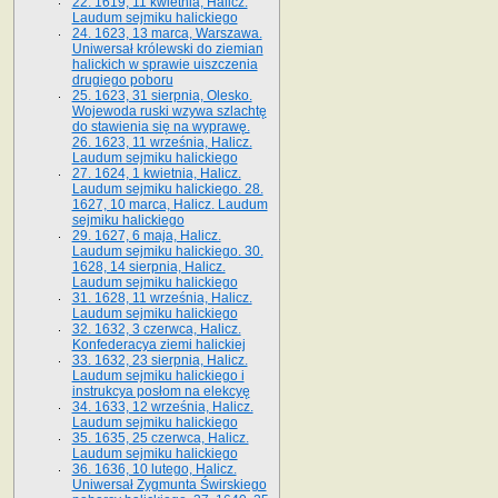
22. 1619, 11 kwietnia, Halicz.
Laudum sejmiku halickiego
24. 1623, 13 marca, Warszawa.
Uniwersał królewski do ziemian
halickich w sprawie uiszczenia
drugiego poboru
25. 1623, 31 sierpnia, Olesko.
Wojewoda ruski wzywa szlachtę
do stawienia się na wyprawę.
26. 1623, 11 września, Halicz.
Laudum sejmiku halickiego
27. 1624, 1 kwietnia, Halicz.
Laudum sejmiku halickiego. 28.
1627, 10 marca, Halicz. Laudum
sejmiku halickiego
29. 1627, 6 maja, Halicz.
Laudum sejmiku halickiego. 30.
1628, 14 sierpnia, Halicz.
Laudum sejmiku halickiego
31. 1628, 11 września, Halicz.
Laudum sejmiku halickiego
32. 1632, 3 czerwca, Halicz.
Konfederacya ziemi halickiej
33. 1632, 23 sierpnia, Halicz.
Laudum sejmiku halickiego i
instrukcya posłom na elekcyę
34. 1633, 12 września, Halicz.
Laudum sejmiku halickiego
35. 1635, 25 czerwca, Halicz.
Laudum sejmiku halickiego
36. 1636, 10 lutego, Halicz.
Uniwersał Zygmunta Świrskiego