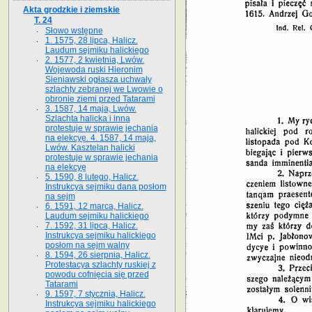
Akta grodzkie i ziemskie
T. 24
Słowo wstępne
1. 1575, 28 lipca, Halicz.
Laudum sejmiku halickiego
2. 1577, 2 kwietnia, Lwów.
Wojewoda ruski Hieronim
Sieniawski ogłasza uchwały
szlachty zebranej we Lwowie o
obronie ziemi przed Tatarami
3. 1587, 14 maja, Lwów.
Szlachta halicka i inna
protestuje w sprawie jechania
na elekcyę. 4. 1587, 14 maja,
Lwów. Kasztelan halicki
protestuje w sprawie jechania
na elekcyę
5. 1590, 8 lutego, Halicz.
Instrukcya sejmiku dana posłom
na sejm
6. 1591, 12 marca, Halicz.
Laudum sejmiku halickiego
7. 1592, 31 lipca, Halicz.
Instrukcya sejmiku halickiego
posłom na sejm walny
8. 1594, 26 sierpnia, Halicz.
Protestacya szlachty ruskiej z
powodu cofnięcia się przed
Tatarami
9. 1597, 7 stycznia, Halicz.
Instrukcya sejmiku halickiego