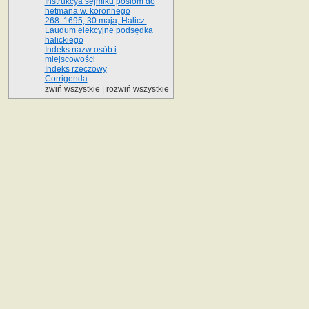
Instrukcya sejmiku posłom do
hetmana w. koronnego
268. 1695, 30 maja, Halicz.
Laudum elekcyjne podsędka
halickiego
Indeks nazw osób i
miejscowości
Indeks rzeczowy
Corrigenda
zwiń wszystkie
|
rozwiń wszystkie