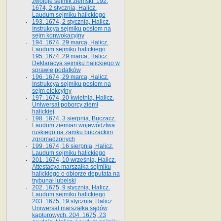
zwołuje sejmik ziemski. 192.
1674, 2 stycznia, Halicz.
Laudum sejmiku halickiego
193. 1674, 2 stycznia, Halicz.
Instrukcya sejmiku posłom na
sejm konwokacyjny
194. 1674, 29 marca, Halicz.
Laudum sejmiku halickiego
195. 1674, 29 marca, Halicz.
Deklaracya sejmiku halickiego w
sprawie podatków
196. 1674, 29 marca, Halicz.
Instrukcya sejmiku posłom na
sejm elekcyjny
197. 1674, 20 kwietnia, Halicz.
Uniwersał poborcy ziemi
halickiej
198. 1674, 3 sierpnia, Buczacz.
Laudum ziemian województwa
ruskiego na zamku buczackim
zgromadzonych
199. 1674, 16 sierpnia, Halicz.
Laudum sejmiku halickiego
201. 1674, 10 września, Halicz.
Attestacya marszałka sejmiku
halickiego o obiorze deputata na
trybunał lubelski
202. 1675, 9 stycznia, Halicz.
Laudum sejmiku halickiego
203. 1675, 19 stycznia, Halicz.
Uniwersał marszałka sądów
kapturowych. 204. 1675, 23