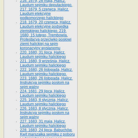
216. 1679, 26 maja, Halicz.
Laudum sejmiku deputackiego.
217. 1679, 5 czerwca, Halicz.
Laudum elekcyjne
podkomorzego halickiego
218. 1679, 20 czerwca, Halicz.
Laudum elekcyjne podsędka
ziemskiego halickiego. 219.
1680, 15 lutego, Trembowla.
Protestacya przeciwko posłowi
ziemi halickiej na sejm
koronacyjny wysłanemu
220. 1680, 31 lipca, Halicz.
Laudum sejmiku halickiego
221. 1680, 9 września, Halicz.
Laudum sejmiku halickiego
222. 1680, 26 listopada, Halicz.
Laudum sejmiku halickiego.
223. 1680, 26 listopada, Halicz.
Instrukcya sejmiku posłom na
sejm walny
224. 1681, 29 lipca, Halicz.
Laudum sejmiku halickiego
225. 1683, 8 stycznia, Halicz.
Laudum sejmiku halickiego
226. 1683, 8 stycznia, Halicz.
Instrukcya sejmiku posłom na
sejm walny
227. 1683, 31 maja, Halicz.
Laudum sejmiku halickiego
228. 1683, 24 lipca, Babuchów.
Kwit marszałka sejmiku z poboru