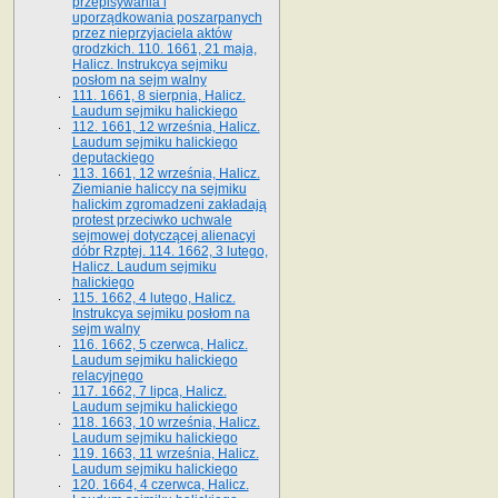
przepisywania i
uporządkowania poszarpanych
przez nieprzyjaciela aktów
grodzkich. 110. 1661, 21 maja,
Halicz. Instrukcya sejmiku
posłom na sejm walny
111. 1661, 8 sierpnia, Halicz.
Laudum sejmiku halickiego
112. 1661, 12 września, Halicz.
Laudum sejmiku halickiego
deputackiego
113. 1661, 12 września, Halicz.
Ziemianie haliccy na sejmiku
halickim zgromadzeni zakładają
protest przeciwko uchwale
sejmowej dotyczącej alienacyi
dóbr Rzptej. 114. 1662, 3 lutego,
Halicz. Laudum sejmiku
halickiego
115. 1662, 4 lutego, Halicz.
Instrukcya sejmiku posłom na
sejm walny
116. 1662, 5 czerwca, Halicz.
Laudum sejmiku halickiego
relacyjnego
117. 1662, 7 lipca, Halicz.
Laudum sejmiku halickiego
118. 1663, 10 września, Halicz.
Laudum sejmiku halickiego
119. 1663, 11 września, Halicz.
Laudum sejmiku halickiego
120. 1664, 4 czerwca, Halicz.