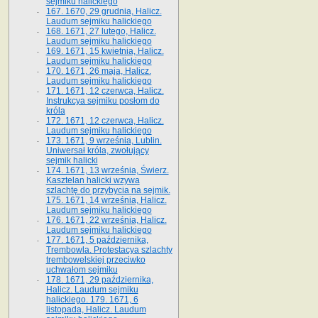
sejmiku halickiego
167. 1670, 29 grudnia, Halicz.
Laudum sejmiku halickiego
168. 1671, 27 lutego, Halicz.
Laudum sejmiku halickiego
169. 1671, 15 kwietnia, Halicz.
Laudum sejmiku halickiego
170. 1671, 26 maja, Halicz.
Laudum sejmiku halickiego
171. 1671, 12 czerwca, Halicz.
Instrukcya sejmiku posłom do
króla
172. 1671, 12 czerwca, Halicz.
Laudum sejmiku halickiego
173. 1671, 9 września, Lublin.
Uniwersał króla, zwołujący
sejmik halicki
174. 1671, 13 września, Świerz.
Kasztelan halicki wzywa
szlachtę do przybycia na sejmik.
175. 1671, 14 września, Halicz.
Laudum sejmiku halickiego
176. 1671, 22 września, Halicz.
Laudum sejmiku halickiego
177. 1671, 5 października,
Trembowla. Protestacya szlachty
trembowelskiej przeciwko
uchwałom sejmiku
178. 1671, 29 października,
Halicz. Laudum sejmiku
halickiego. 179. 1671, 6
listopada, Halicz. Laudum