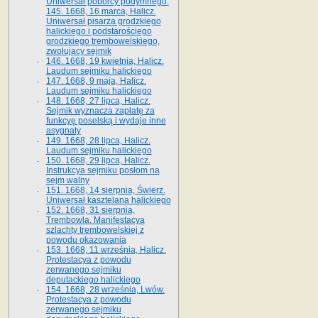
Uniwersał poborcy podymnego.
145. 1668, 16 marca, Halicz.
Uniwersał pisarza grodzkiego
halickiego i podstarościego
grodzkiego trembowelskiego,
zwołujący sejmik
146. 1668, 19 kwietnia, Halicz.
Laudum sejmiku halickiego
147. 1668, 9 maja, Halicz.
Laudum sejmiku halickiego
148. 1668, 27 lipca, Halicz.
Sejmik wyznacza zapłatę za
funkcyę poselską i wydaje inne
asygnaty
149. 1668, 28 lipca, Halicz.
Laudum sejmiku halickiego
150. 1668, 29 lipca, Halicz.
Instrukcya sejmiku posłom na
sejm walny
151. 1668, 14 sierpnia, Świerz.
Uniwersał kasztelana halickiego
152. 1668, 31 sierpnia,
Trembowla. Manifestacya
szlachty trembowelskiej z
powodu okazowania
153. 1668, 11 września, Halicz.
Protestacya z powodu
zerwanego sejmiku
deputackiego halickiego
154. 1668, 28 września, Lwów.
Protestacya z powodu
zerwanego sejmiku