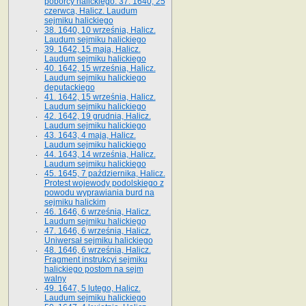
poborcy halickiego. 37. 1640, 25
czerwca, Halicz. Laudum
sejmiku halickiego
38. 1640, 10 września, Halicz.
Laudum sejmiku halickiego
39. 1642, 15 maja, Halicz.
Laudum sejmiku halickiego
40. 1642, 15 września, Halicz.
Laudum sejmiku halickiego
deputackiego
41. 1642, 15 września, Halicz.
Laudum sejmiku halickiego
42. 1642, 19 grudnia, Halicz.
Laudum sejmiku halickiego
43. 1643, 4 maja, Halicz.
Laudum sejmiku halickiego
44. 1643, 14 września, Halicz.
Laudum sejmiku halickiego
45. 1645, 7 października, Halicz.
Protest wojewody podolskiego z
powodu wyprawiania burd na
sejmiku halickim
46. 1646, 6 września, Halicz.
Laudum sejmiku halickiego
47. 1646, 6 września, Halicz.
Uniwersał sejmiku halickiego
48. 1646, 6 września, Halicz.
Fragment instrukcyi sejmiku
halickiego postom na sejm
walny
49. 1647, 5 lutego, Halicz.
Laudum sejmiku halickiego