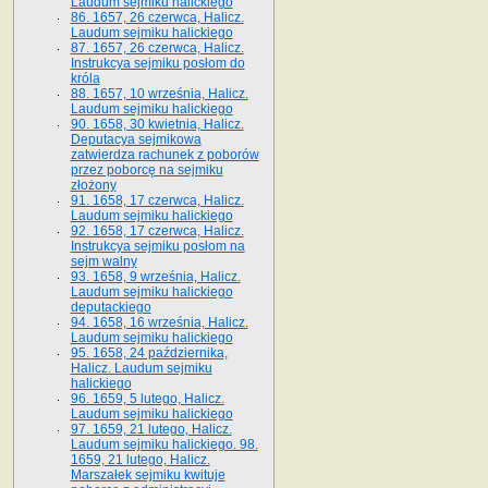
Laudum sejmiku halickiego
86. 1657, 26 czerwca, Halicz.
Laudum sejmiku halickiego
87. 1657, 26 czerwca, Halicz.
Instrukcya sejmiku posłom do
króla
88. 1657, 10 września, Halicz.
Laudum sejmiku halickiego
90. 1658, 30 kwietnia, Halicz.
Deputacya sejmikowa
zatwierdza rachunek z poborów
przez poborcę na sejmiku
złożony
91. 1658, 17 czerwca, Halicz.
Laudum sejmiku halickiego
92. 1658, 17 czerwca, Halicz.
Instrukcya sejmiku posłom na
sejm walny
93. 1658, 9 września, Halicz.
Laudum sejmiku halickiego
deputackiego
94. 1658, 16 września, Halicz.
Laudum sejmiku halickiego
95. 1658, 24 października,
Halicz. Laudum sejmiku
halickiego
96. 1659, 5 lutego, Halicz.
Laudum sejmiku halickiego
97. 1659, 21 lutego, Halicz.
Laudum sejmiku halickiego. 98.
1659, 21 lutego, Halicz.
Marszałek sejmiku kwituje