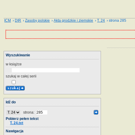
ICM
›
DIR
›
Zasoby polskie
›
Akta grodzkie i ziemskie
›
T. 24
› strona 285
Wyszukiwanie
w książce
szukaj w całej serii
Idź do
strona:
Pobierz pełen tekst
T. 24.txt
Nawigacja