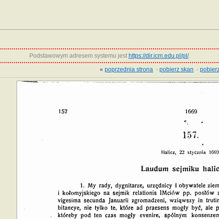
Podstawowym adresem systemu jest
https://dir.icm.edu.pl/pl/
.
«
poprzednia strona
·
pobierz skan
·
pobierz