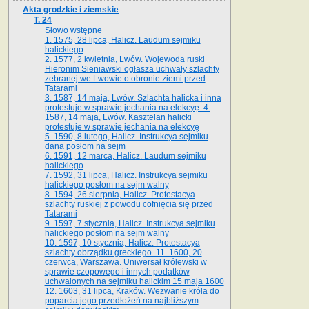
Akta grodzkie i ziemskie
T. 24
Słowo wstępne
1. 1575, 28 lipca, Halicz. Laudum sejmiku
halickiego
2. 1577, 2 kwietnia, Lwów. Wojewoda ruski
Hieronim Sieniawski ogłasza uchwały szlachty
zebranej we Lwowie o obronie ziemi przed
Tatarami
3. 1587, 14 maja, Lwów. Szlachta halicka i inna
protestuje w sprawie jechania na elekcyę. 4.
1587, 14 maja, Lwów. Kasztelan halicki
protestuje w sprawie jechania na elekcyę
5. 1590, 8 lutego, Halicz. Instrukcya sejmiku
dana posłom na sejm
6. 1591, 12 marca, Halicz. Laudum sejmiku
halickiego
7. 1592, 31 lipca, Halicz. Instrukcya sejmiku
halickiego posłom na sejm walny
8. 1594, 26 sierpnia, Halicz. Protestacya
szlachty ruskiej z powodu cofnięcia się przed
Tatarami
9. 1597, 7 stycznia, Halicz. Instrukcya sejmiku
halickiego posłom na sejm walny
10. 1597, 10 stycznia, Halicz. Protestacya
szlachty obrządku greckiego. 11. 1600, 20
czerwca, Warszawa. Uniwersał królewski w
sprawie czopowego i innych podatków
uchwalonych na sejmiku halickim 15 maja 1600
12. 1603, 31 lipca, Kraków. Wezwanie króla do
poparcia jego przedłożeń na najbliższym