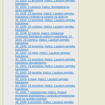
31. 1628, 11 września, Halicz. Laudum sejmiku
halickiego
32. 1632, 3 czerwca, Halicz. Konfederacya
ziemi halickiej
33. 1632, 23 sierpnia, Halicz. Laudum sejmiku
halickiego i instrukcya posłom na elekcyę
34. 1633, 12 września, Halicz. Laudum sejmiku
halickiego
35. 1635, 25 czerwca, Halicz. Laudum sejmiku
halickiego
36. 1636, 10 lutego, Halicz. Uniwersał
Zygmunta Świrskiego poborcy halickiego. 37.
1640, 25 czerwca, Halicz. Laudum sejmiku
halickiego
38. 1640, 10 września, Halicz. Laudum sejmiku
halickiego
39. 1642, 15 maja, Halicz. Laudum sejmiku
halickiego
40. 1642, 15 września, Halicz. Laudum sejmiku
halickiego deputackiego
41. 1642, 15 września, Halicz. Laudum sejmiku
halickiego
42. 1642, 19 grudnia, Halicz. Laudum sejmiku
halickiego
43. 1643, 4 maja, Halicz. Laudum sejmiku
halickiego
44. 1643, 14 września, Halicz. Laudum sejmiku
halickiego
45. 1645, 7 października, Halicz. Protest
wojewody podolskiego z powodu wyprawiania
burd na sejmiku halickim
46. 1646, 6 września, Halicz. Laudum sejmiku