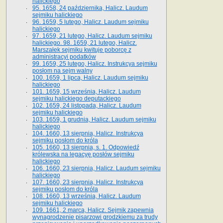
halickiego
95. 1658, 24 października, Halicz. Laudum
sejmiku halickiego
96. 1659, 5 lutego, Halicz. Laudum sejmiku
halickiego
97. 1659, 21 lutego, Halicz. Laudum sejmiku
halickiego. 98. 1659, 21 lutego, Halicz.
Marszałek sejmiku kwituje poborcę z
administracyi podatków
99. 1659, 25 lutego, Halicz. Instrukcya sejmiku
posłom na sejm walny
100. 1659, 1 lipca, Halicz. Laudum sejmiku
halickiego
101. 1659, 15 września, Halicz. Laudum
sejmiku halickiego deputackiego
102. 1659, 24 listopada, Halicz. Laudum
sejmiku halickiego
103. 1659, 1 grudnia, Halicz. Laudum sejmiku
halickiego
104. 1660, 13 sierpnia, Halicz. Instrukcya
sejmiku posłom do króla
105. 1660, 13 sierpnia, s. 1. Odpowiedź
królewska na legacyę posłów sejmiku
halickiego
106. 1660, 23 sierpnia, Halicz. Laudum sejmiku
halickiego
107. 1660, 23 sierpnia, Halicz. Instrukcya
sejmiku posłom do króla
108. 1660, 13 września, Halicz. Laudum
sejmiku halickiego
109. 1661, 2 marca, Halicz. Sejmik zapewnia
wynagrodzenie pisarzowi grodzkiemu za trudy