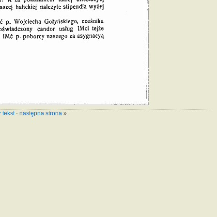
 tekst
·
następna strona
»