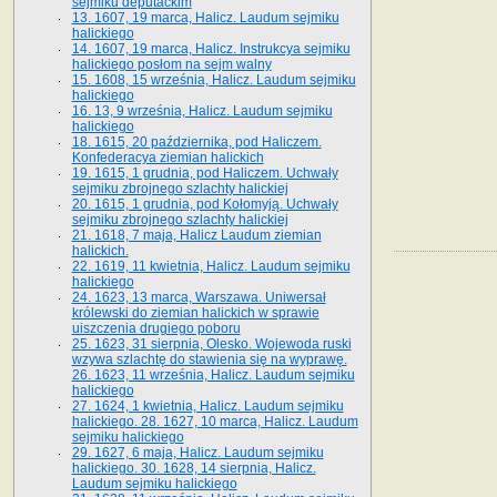
sejmiku deputackim
13. 1607, 19 marca, Halicz. Laudum sejmiku
halickiego
14. 1607, 19 marca, Halicz. Instrukcya sejmiku
halickiego posłom na sejm walny
15. 1608, 15 września, Halicz. Laudum sejmiku
halickiego
16. 13, 9 września, Halicz. Laudum sejmiku
halickiego
18. 1615, 20 października, pod Haliczem.
Konfederacya ziemian halickich
19. 1615, 1 grudnia, pod Haliczem. Uchwały
sejmiku zbrojnego szlachty halickiej
20. 1615, 1 grudnia, pod Kołomyją. Uchwały
sejmiku zbrojnego szlachty halickiej
21. 1618, 7 maja, Halicz Laudum ziemian
halickich.
22. 1619, 11 kwietnia, Halicz. Laudum sejmiku
halickiego
24. 1623, 13 marca, Warszawa. Uniwersał
królewski do ziemian halickich w sprawie
uiszczenia drugiego poboru
25. 1623, 31 sierpnia, Olesko. Wojewoda ruski
wzywa szlachtę do stawienia się na wyprawę.
26. 1623, 11 września, Halicz. Laudum sejmiku
halickiego
27. 1624, 1 kwietnia, Halicz. Laudum sejmiku
halickiego. 28. 1627, 10 marca, Halicz. Laudum
sejmiku halickiego
29. 1627, 6 maja, Halicz. Laudum sejmiku
halickiego. 30. 1628, 14 sierpnia, Halicz.
Laudum sejmiku halickiego