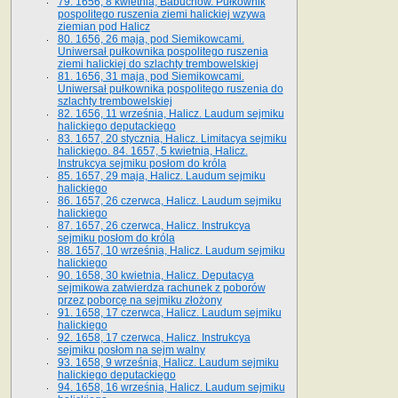
79. 1656, 8 kwietnia, Babuchów. Pułkownik
pospolitego ruszenia ziemi halickiej wzywa
ziemian pod Halicz
80. 1656, 26 maja, pod Siemikowcami.
Uniwersał pułkownika pospolitego ruszenia
ziemi halickiej do szlachty trembowelskiej
81. 1656, 31 maja, pod Siemikowcami.
Uniwersał pułkownika pospolitego ruszenia do
szlachty trembowelskiej
82. 1656, 11 września, Halicz. Laudum sejmiku
halickiego deputackiego
83. 1657, 20 stycznia, Halicz. Limitacya sejmiku
halickiego. 84. 1657, 5 kwietnia, Halicz.
Instrukcya sejmiku posłom do króla
85. 1657, 29 maja, Halicz. Laudum sejmiku
halickiego
86. 1657, 26 czerwca, Halicz. Laudum sejmiku
halickiego
87. 1657, 26 czerwca, Halicz. Instrukcya
sejmiku posłom do króla
88. 1657, 10 września, Halicz. Laudum sejmiku
halickiego
90. 1658, 30 kwietnia, Halicz. Deputacya
sejmikowa zatwierdza rachunek z poborów
przez poborcę na sejmiku złożony
91. 1658, 17 czerwca, Halicz. Laudum sejmiku
halickiego
92. 1658, 17 czerwca, Halicz. Instrukcya
sejmiku posłom na sejm walny
93. 1658, 9 września, Halicz. Laudum sejmiku
halickiego deputackiego
94. 1658, 16 września, Halicz. Laudum sejmiku