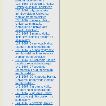
posłom na sejm walny
133. 1667, 13 stycznia, Halicz.
Limitacya sejmiku halickiego
134. 1667, luty, na zamku
trembowelskim. Uniwersał
ziemian trembowelskich
135. 1667, 3 marca, Halicz.
Uniwersał marszałka
ziemskiego o uchwałach
sejmiku halickiego
136. 1667, 3 marca, Halicz.
Instrukcya sejmiku posłom na
sejm walny
137. 1667, 2 czerwca, Halicz.
Laudum sejmiku halickiego
138. 1667, 27 lipca, w grodzie
trembowelskim. Manifestacya
ziemian trembowelskich
139. 1667, 13 września, Halicz.
Laudum sejmiku halickiego
140. 1667, 27 września,
Trembowla. Laudum ziemian
trembowelskich
141. 1667, 20 listopada, Halicz.
Uniwersał poborcy do ziemian
trembowelskich
142. 1667, 7 grudnia, Halicz.
Laudum sejmiku halickiego
143. 1667, 7 grudnia, Halicz.
Instrukcya sejmiku posłom na
sejm walny
144. 1668, 2 stycznia, Halicz.