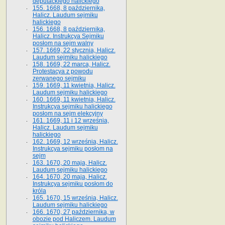
deputackiego halickiego
155. 1668, 8 października,
Halicz. Laudum sejmiku
halickiego
156. 1668, 8 października,
Halicz. Instrukcya Sejmiku
posłom na sejm walny
157. 1669, 22 stycznia, Halicz.
Laudum sejmiku halickiego
158. 1669, 22 marca, Halicz.
Protestacya z powodu
zerwanego sejmiku
159. 1669, 11 kwietnia, Halicz.
Laudum sejmiku halickiego
160. 1669, 11 kwietnia, Halicz.
Instrukcya sejmiku halickiego
posłom na sejm elekcyjny
161. 1669, 11 i 12 września,
Halicz. Laudum sejmiku
halickiego
162. 1669, 12 września, Halicz.
Instrukcya sejmiku posłom na
sejm
163. 1670, 20 maja, Halicz.
Laudum sejmiku halickiego
164. 1670, 20 maja, Halicz.
Instrukcya sejmiku posłom do
króla
165. 1670, 15 września, Halicz.
Laudum sejmiku halickiego
166. 1670, 27 października, w
obozie pod Haliczem. Laudum