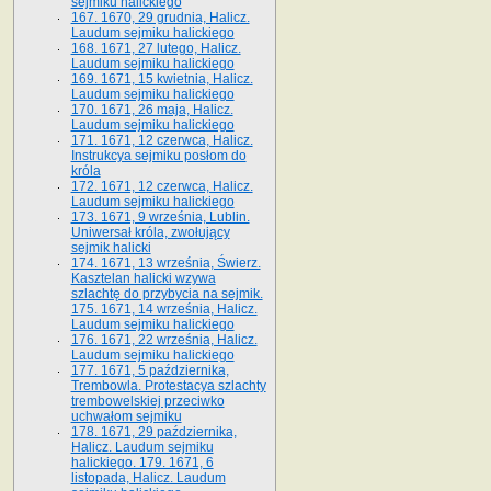
sejmiku halickiego
167. 1670, 29 grudnia, Halicz.
Laudum sejmiku halickiego
168. 1671, 27 lutego, Halicz.
Laudum sejmiku halickiego
169. 1671, 15 kwietnia, Halicz.
Laudum sejmiku halickiego
170. 1671, 26 maja, Halicz.
Laudum sejmiku halickiego
171. 1671, 12 czerwca, Halicz.
Instrukcya sejmiku posłom do
króla
172. 1671, 12 czerwca, Halicz.
Laudum sejmiku halickiego
173. 1671, 9 września, Lublin.
Uniwersał króla, zwołujący
sejmik halicki
174. 1671, 13 września, Świerz.
Kasztelan halicki wzywa
szlachtę do przybycia na sejmik.
175. 1671, 14 września, Halicz.
Laudum sejmiku halickiego
176. 1671, 22 września, Halicz.
Laudum sejmiku halickiego
177. 1671, 5 października,
Trembowla. Protestacya szlachty
trembowelskiej przeciwko
uchwałom sejmiku
178. 1671, 29 października,
Halicz. Laudum sejmiku
halickiego. 179. 1671, 6
listopada, Halicz. Laudum