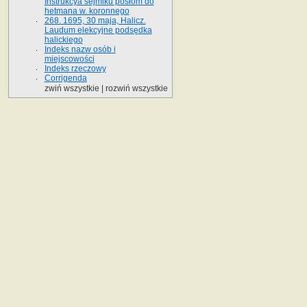
Instrukcya sejmiku posłom do
hetmana w. koronnego
268. 1695, 30 maja, Halicz.
Laudum elekcyjne podsędka
halickiego
Indeks nazw osób i
miejscowości
Indeks rzeczowy
Corrigenda
zwiń wszystkie
|
rozwiń wszystkie