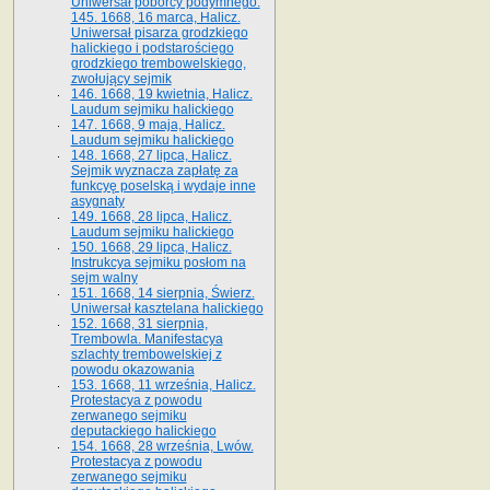
Uniwersał poborcy podymnego.
145. 1668, 16 marca, Halicz.
Uniwersał pisarza grodzkiego
halickiego i podstarościego
grodzkiego trembowelskiego,
zwołujący sejmik
146. 1668, 19 kwietnia, Halicz.
Laudum sejmiku halickiego
147. 1668, 9 maja, Halicz.
Laudum sejmiku halickiego
148. 1668, 27 lipca, Halicz.
Sejmik wyznacza zapłatę za
funkcyę poselską i wydaje inne
asygnaty
149. 1668, 28 lipca, Halicz.
Laudum sejmiku halickiego
150. 1668, 29 lipca, Halicz.
Instrukcya sejmiku posłom na
sejm walny
151. 1668, 14 sierpnia, Świerz.
Uniwersał kasztelana halickiego
152. 1668, 31 sierpnia,
Trembowla. Manifestacya
szlachty trembowelskiej z
powodu okazowania
153. 1668, 11 września, Halicz.
Protestacya z powodu
zerwanego sejmiku
deputackiego halickiego
154. 1668, 28 września, Lwów.
Protestacya z powodu
zerwanego sejmiku