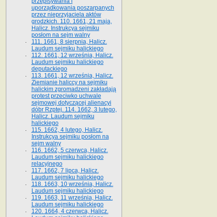
przepisywania i
uporządkowania poszarpanych
przez nieprzyjaciela aktów
grodzkich. 110. 1661, 21 maja,
Halicz. Instrukcya sejmiku
posłom na sejm walny
111. 1661, 8 sierpnia, Halicz.
Laudum sejmiku halickiego
112. 1661, 12 września, Halicz.
Laudum sejmiku halickiego
deputackiego
113. 1661, 12 września, Halicz.
Ziemianie haliccy na sejmiku
halickim zgromadzeni zakładają
protest przeciwko uchwale
sejmowej dotyczącej alienacyi
dóbr Rzptej. 114. 1662, 3 lutego,
Halicz. Laudum sejmiku
halickiego
115. 1662, 4 lutego, Halicz.
Instrukcya sejmiku posłom na
sejm walny
116. 1662, 5 czerwca, Halicz.
Laudum sejmiku halickiego
relacyjnego
117. 1662, 7 lipca, Halicz.
Laudum sejmiku halickiego
118. 1663, 10 września, Halicz.
Laudum sejmiku halickiego
119. 1663, 11 września, Halicz.
Laudum sejmiku halickiego
120. 1664, 4 czerwca, Halicz.