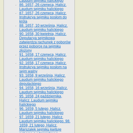
Laudum sejmiku halickiego
86. 1657, 26 czerwca, Halicz.
Laudum sejmiku halickiego
87. 1657, 26 czerwca, Halicz.
Instrukcya sejmiku posłom do
króla
88. 1657, 10 września, Halicz.
Laudum sejmiku halickiego
90. 1658, 30 kwietnia, Halicz.
Deputacya sejmikowa
zatwierdza rachunek z poborów
przez poborcę na sejmiku
złożony
91. 1658, 17 czerwca, Halicz.
Laudum sejmiku halickiego
92. 1658, 17 czerwca, Halicz.
Instrukcya sejmiku posłom na
sejm walny
93. 1658, 9 września, Halicz.
Laudum sejmiku halickiego
deputackiego
94. 1658, 16 września, Halicz.
Laudum sejmiku halickiego
95. 1658, 24 października,
Halicz. Laudum sejmiku
halickiego
96. 1659, 5 lutego, Halicz.
Laudum sejmiku halickiego
97. 1659, 21 lutego, Halicz.
Laudum sejmiku halickiego. 98.
1659, 21 lutego, Halicz.
Marszałek sejmiku kwituje