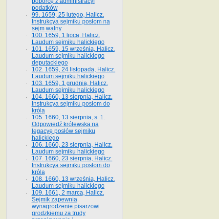
poborcę z administracyi
podatków
99. 1659, 25 lutego, Halicz.
Instrukcya sejmiku posłom na
sejm walny
100. 1659, 1 lipca, Halicz.
Laudum sejmiku halickiego
101. 1659, 15 września, Halicz.
Laudum sejmiku halickiego
deputackiego
102. 1659, 24 listopada, Halicz.
Laudum sejmiku halickiego
103. 1659, 1 grudnia, Halicz.
Laudum sejmiku halickiego
104. 1660, 13 sierpnia, Halicz.
Instrukcya sejmiku posłom do
króla
105. 1660, 13 sierpnia, s. 1.
Odpowiedź królewska na
legacyę posłów sejmiku
halickiego
106. 1660, 23 sierpnia, Halicz.
Laudum sejmiku halickiego
107. 1660, 23 sierpnia, Halicz.
Instrukcya sejmiku posłom do
króla
108. 1660, 13 września, Halicz.
Laudum sejmiku halickiego
109. 1661, 2 marca, Halicz.
Sejmik zapewnia
wynagrodzenie pisarzowi
grodzkiemu za trudy