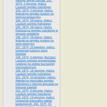
zwołuje sejmik ziemski. 192.
1674, 2 stycznia, Halicz.
Laudum sejmiku halickiego
193. 1674, 2 stycznia, Halicz.
Instrukcya sejmiku posłom na
sejm konwokacyjny
194. 1674, 29 marca, Halicz.
Laudum sejmiku halickiego
195. 1674, 29 marca, Halicz.
Deklaracya sejmiku halickiego w
sprawie podatków
196. 1674, 29 marca, Halicz.
Instrukcya sejmiku posłom na
sejm elekcyjny
197. 1674, 20 kwietnia, Halicz.
Uniwersał poborcy ziemi
halickiej
198. 1674, 3 sierpnia, Buczacz.
Laudum ziemian województwa
ruskiego na zamku buczackim
zgromadzonych
199. 1674, 16 sierpnia, Halicz.
Laudum sejmiku halickiego
201. 1674, 10 września, Halicz.
Attestacya marszałka sejmiku
halickiego o obiorze deputata na
trybunał lubelski
202. 1675, 9 stycznia, Halicz.
Laudum sejmiku halickiego
203. 1675, 19 stycznia, Halicz.
Uniwersał marszałka sądów
kapturowych. 204. 1675, 23