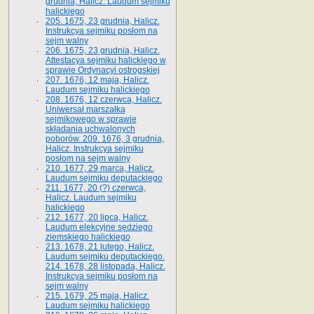
grudnia, Halicz. Laudum sejmiku
halickiego
205. 1675, 23 grudnia, Halicz.
Instrukcya sejmiku posłom na
sejm walny
206. 1675, 23 grudnia, Halicz.
Attestacya sejmiku halickiego w
sprawie Ordynacyi ostrogskiej
207. 1676, 12 maja, Halicz.
Laudum sejmiku halickiego
208. 1676, 12 czerwca, Halicz.
Uniwersał marszałka
sejmikowego w sprawie
składania uchwalonych
poborów. 209. 1676, 3 grudnia,
Halicz. Instrukcya sejmiku
posłom na sejm walny
210. 1677, 29 marca, Halicz.
Laudum sejmiku deputackiego
211. 1677, 20 (?) czerwca,
Halicz. Laudum sejmiku
halickiego
212. 1677, 20 lipca, Halicz.
Laudum elekcyjne sędziego
ziemskiego halickiego
213. 1678, 21 lutego, Halicz.
Laudum sejmiku deputackiego.
214. 1678, 28 listopada, Halicz.
Instrukcya sejmiku posłom na
sejm walny
215. 1679, 25 maja, Halicz.
Laudum sejmiku halickiego