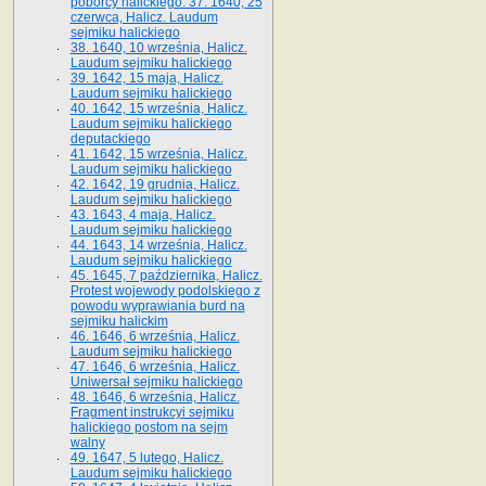
poborcy halickiego. 37. 1640, 25
czerwca, Halicz. Laudum
sejmiku halickiego
38. 1640, 10 września, Halicz.
Laudum sejmiku halickiego
39. 1642, 15 maja, Halicz.
Laudum sejmiku halickiego
40. 1642, 15 września, Halicz.
Laudum sejmiku halickiego
deputackiego
41. 1642, 15 września, Halicz.
Laudum sejmiku halickiego
42. 1642, 19 grudnia, Halicz.
Laudum sejmiku halickiego
43. 1643, 4 maja, Halicz.
Laudum sejmiku halickiego
44. 1643, 14 września, Halicz.
Laudum sejmiku halickiego
45. 1645, 7 października, Halicz.
Protest wojewody podolskiego z
powodu wyprawiania burd na
sejmiku halickim
46. 1646, 6 września, Halicz.
Laudum sejmiku halickiego
47. 1646, 6 września, Halicz.
Uniwersał sejmiku halickiego
48. 1646, 6 września, Halicz.
Fragment instrukcyi sejmiku
halickiego postom na sejm
walny
49. 1647, 5 lutego, Halicz.
Laudum sejmiku halickiego