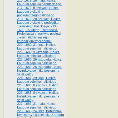
216. 1679, 26 maja, Halicz.
Laudum sejmiku deputackiego.
217. 1679, 5 czerwca, Halicz.
Laudum elekcyjne
podkomorzego halickiego
218. 1679, 20 czerwca, Halicz.
Laudum elekcyjne podsędka
ziemskiego halickiego. 219.
1680, 15 lutego, Trembowla.
Protestacya przeciwko posłowi
ziemi halickiej na sejm
koronacyjny wysłanemu
220. 1680, 31 lipca, Halicz.
Laudum sejmiku halickiego
221. 1680, 9 września, Halicz.
Laudum sejmiku halickiego
222. 1680, 26 listopada, Halicz.
Laudum sejmiku halickiego.
223. 1680, 26 listopada, Halicz.
Instrukcya sejmiku posłom na
sejm walny
224. 1681, 29 lipca, Halicz.
Laudum sejmiku halickiego
225. 1683, 8 stycznia, Halicz.
Laudum sejmiku halickiego
226. 1683, 8 stycznia, Halicz.
Instrukcya sejmiku posłom na
sejm walny
227. 1683, 31 maja, Halicz.
Laudum sejmiku halickiego
228. 1683, 24 lipca, Babuchów.
Kwit marszałka sejmiku z poboru