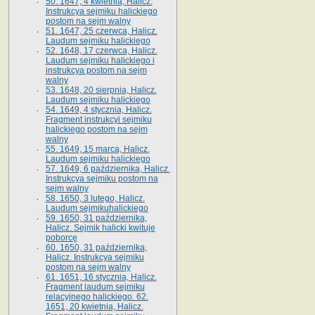
50. 1647, 4 kwietnia, Halicz.
Instrukcya sejmiku halickiego
postom na sejm walny
51. 1647, 25 czerwca, Halicz.
Laudum sejmiku halickiego
52. 1648, 17 czerwca, Halicz.
Laudum sejmiku halickiego i
instrukcya postom na sejm
walny
53. 1648, 20 sierpnia, Halicz.
Laudum sejmiku halickiego
54. 1649, 4 stycznia, Halicz.
Fragment instrukcyi sejmiku
halickiego postom na sejm
walny
55. 1649, 15 marca, Halicz.
Laudum sejmiku halickiego
57. 1649, 6 października, Halicz.
Instrukcya sejmiku postom na
sejm walny
58. 1650, 3 lutego, Halicz.
Laudum sejmikuhalickiego
59. 1650, 31 października,
Halicz. Sejmik halicki kwituje
poborcę
60. 1650, 31 października,
Halicz. Instrukcya sejmiku
postom na sejm walny
61. 1651, 16 stycznia, Halicz.
Fragment laudum sejmiku
relacyjnego halickiego. 62.
1651, 20 kwietnia, Halicz.