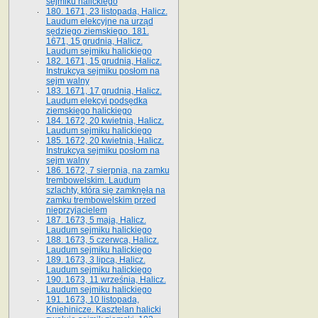
sejmiku halickiego
180. 1671, 23 listopada, Halicz.
Laudum elekcyjne na urząd
sędziego ziemskiego. 181.
1671, 15 grudnia, Halicz.
Laudum sejmiku halickiego
182. 1671, 15 grudnia, Halicz.
Instrukcya sejmiku posłom na
sejm walny
183. 1671, 17 grudnia, Halicz.
Laudum elekcyi podsędka
ziemskiego halickiego
184. 1672, 20 kwietnia, Halicz.
Laudum sejmiku halickiego
185. 1672, 20 kwietnia, Halicz.
Instrukcya sejmiku posłom na
sejm walny
186. 1672, 7 sierpnia, na zamku
trembowelskim. Laudum
szlachty, która się zamknęła na
zamku trembowelskim przed
nieprzyjacielem
187. 1673, 5 maja, Halicz.
Laudum sejmiku halickiego
188. 1673, 5 czerwca, Halicz.
Laudum sejmiku halickiego
189. 1673, 3 lipca, Halicz.
Laudum sejmiku halickiego
190. 1673, 11 września, Halicz.
Laudum sejmiku halickiego
191. 1673, 10 listopada,
Kniehinicze. Kasztelan halicki