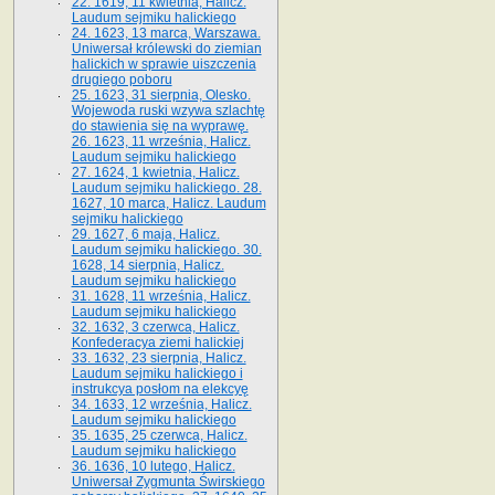
22. 1619, 11 kwietnia, Halicz.
Laudum sejmiku halickiego
24. 1623, 13 marca, Warszawa.
Uniwersał królewski do ziemian
halickich w sprawie uiszczenia
drugiego poboru
25. 1623, 31 sierpnia, Olesko.
Wojewoda ruski wzywa szlachtę
do stawienia się na wyprawę.
26. 1623, 11 września, Halicz.
Laudum sejmiku halickiego
27. 1624, 1 kwietnia, Halicz.
Laudum sejmiku halickiego. 28.
1627, 10 marca, Halicz. Laudum
sejmiku halickiego
29. 1627, 6 maja, Halicz.
Laudum sejmiku halickiego. 30.
1628, 14 sierpnia, Halicz.
Laudum sejmiku halickiego
31. 1628, 11 września, Halicz.
Laudum sejmiku halickiego
32. 1632, 3 czerwca, Halicz.
Konfederacya ziemi halickiej
33. 1632, 23 sierpnia, Halicz.
Laudum sejmiku halickiego i
instrukcya posłom na elekcyę
34. 1633, 12 września, Halicz.
Laudum sejmiku halickiego
35. 1635, 25 czerwca, Halicz.
Laudum sejmiku halickiego
36. 1636, 10 lutego, Halicz.
Uniwersał Zygmunta Świrskiego