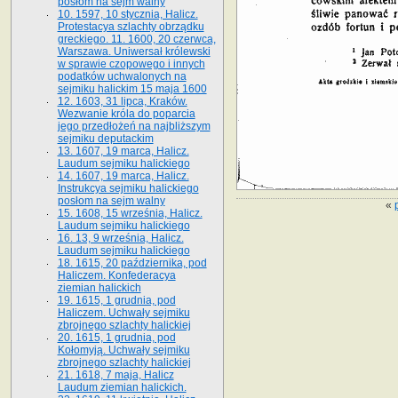
posłom na sejm walny
10. 1597, 10 stycznia, Halicz.
Protestacya szlachty obrządku
greckiego. 11. 1600, 20 czerwca,
Warszawa. Uniwersał królewski
w sprawie czopowego i innych
podatków uchwalonych na
sejmiku halickim 15 maja 1600
12. 1603, 31 lipca, Kraków.
Wezwanie króla do poparcia
jego przedłożeń na najbliższym
sejmiku deputackim
13. 1607, 19 marca, Halicz.
Laudum sejmiku halickiego
14. 1607, 19 marca, Halicz.
Instrukcya sejmiku halickiego
posłom na sejm walny
«
15. 1608, 15 września, Halicz.
Laudum sejmiku halickiego
16. 13, 9 września, Halicz.
Laudum sejmiku halickiego
18. 1615, 20 października, pod
Haliczem. Konfederacya
ziemian halickich
19. 1615, 1 grudnia, pod
Haliczem. Uchwały sejmiku
zbrojnego szlachty halickiej
20. 1615, 1 grudnia, pod
Kołomyją. Uchwały sejmiku
zbrojnego szlachty halickiej
21. 1618, 7 maja, Halicz
Laudum ziemian halickich.