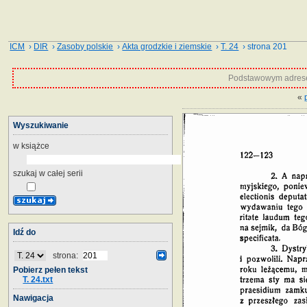
ICM
›
DIR
›
Zasoby polskie
›
Akta grodzkie i ziemskie
›
T. 24
› strona 201
Podstawowym adrese
«
Wyszukiwanie
w książce
szukaj w całej serii
Idź do
strona:
Pobierz pełen tekst
T. 24.txt
Nawigacja