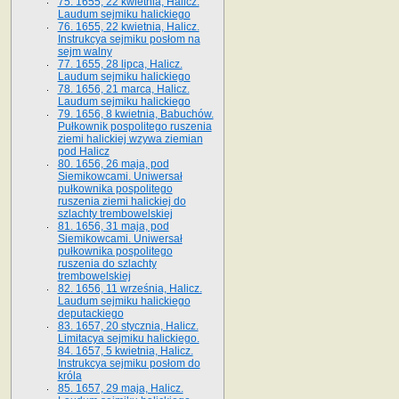
75. 1655, 22 kwietnia, Halicz.
Laudum sejmiku halickiego
76. 1655, 22 kwietnia, Halicz.
Instrukcya sejmiku posłom na
sejm walny
77. 1655, 28 lipca, Halicz.
Laudum sejmiku halickiego
78. 1656, 21 marca, Halicz.
Laudum sejmiku halickiego
79. 1656, 8 kwietnia, Babuchów.
Pułkownik pospolitego ruszenia
ziemi halickiej wzywa ziemian
pod Halicz
80. 1656, 26 maja, pod
Siemikowcami. Uniwersał
pułkownika pospolitego
ruszenia ziemi halickiej do
szlachty trembowelskiej
81. 1656, 31 maja, pod
Siemikowcami. Uniwersał
pułkownika pospolitego
ruszenia do szlachty
trembowelskiej
82. 1656, 11 września, Halicz.
Laudum sejmiku halickiego
deputackiego
83. 1657, 20 stycznia, Halicz.
Limitacya sejmiku halickiego.
84. 1657, 5 kwietnia, Halicz.
Instrukcya sejmiku posłom do
króla
85. 1657, 29 maja, Halicz.