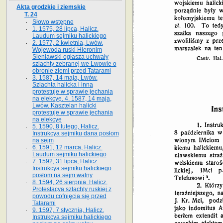
Akta grodzkie i ziemskie
T. 24
Słowo wstępne
1. 1575, 28 lipca, Halicz.
Laudum sejmiku halickiego
2. 1577, 2 kwietnia, Lwów.
Wojewoda ruski Hieronim
Sieniawski ogłasza uchwały
szlachty zebranej we Lwowie o
obronie ziemi przed Tatarami
3. 1587, 14 maja, Lwów.
Szlachta halicka i inna
protestuje w sprawie jechania
na elekcyę. 4. 1587, 14 maja,
Lwów. Kasztelan halicki
protestuje w sprawie jechania
na elekcyę
5. 1590, 8 lutego, Halicz.
Instrukcya sejmiku dana posłom
na sejm
6. 1591, 12 marca, Halicz.
Laudum sejmiku halickiego
7. 1592, 31 lipca, Halicz.
Instrukcya sejmiku halickiego
posłom na sejm walny
8. 1594, 26 sierpnia, Halicz.
Protestacya szlachty ruskiej z
powodu cofnięcia się przed
Tatarami
9. 1597, 7 stycznia, Halicz.
Instrukcya sejmiku halickiego