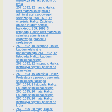
Instrukcya sejmiku posłom do
króla
257. 1692, 12 marca, Halicz.
Kwit marszałka sejmiku z
administracyi czopowego i
szelężnego. 258. 1692, 16
września, Halicz. Zapiska o
oblacie laudum sejmiku
halickiego. 259. 1692, 3
listopada, Halicz. Kwit marszałka
sejmiku z administracyi
czopowego, prasołki i
szelężnego
260. 1692, 10 listopada, Halicz.
Laudum elekcyjne
podkomorzego. 261. 1692, 12
listopada, Halicz. Laudum
sejmiku halickiego
262. 1692, 12 listopada, Halicz.
Instrukcya sejmiku posłom na
sejm walny
263. 1693, 15 września, Halicz.
Protestacya z powodu zerwania
sejmiku deputackiego
264. 1694, 3 listopada, Halicz.
Laudum sejmiku halickiego
265. 1695, 26 maja, Halicz.
Laudum sejmiku halickiego
266. 1695, 26 maja, Halicz.
Instrukcya sejmiku posłom do
króla
267. 1695, 28 maja, Halicz.