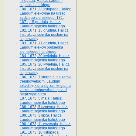
listopada, Halicz. Laudum
sejmiku halickiego
180. 1671, 23 listopada, Halicz.
Laudum elekcyjne na urząd
sędziego ziemskiego. 181.
1671, 15 grudnia, Halicz.
Laudum sejmiku halickiego
182. 1671, 15 grudnia, Halicz.
Instrukcya sejmiku posłom na
sejm walny
183. 1671, 17 grudnia, Halicz.
Laudum elekcyi podsędka
ziemskiego halickiego
184. 1672, 20 kwietnia, Halicz.
Laudum sejmiku halickiego
185. 1672, 20 kwietnia, Halicz.
Instrukcya sejmiku posłom na
sejm walny
186. 1672, 7 sierpnia, na zamku
trembowelskim. Laudum
szlachty, która się zamknęła na
zamku trembowelskim przed
nieprzyjacielem
187. 1673, 5 maja, Halicz.
Laudum sejmiku halickiego
188. 1673, 5 czerwca, Halicz.
Laudum sejmiku halickiego
189. 1673, 3 lipca, Halicz.
Laudum sejmiku halickiego
190. 1673, 11 września, Halicz.
Laudum sejmiku halickiego
191. 1673, 10 listopada,