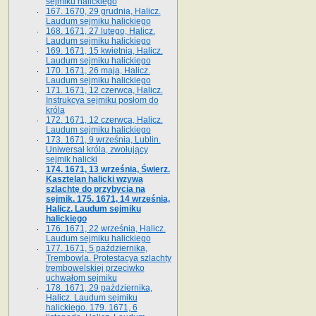
sejmiku halickiego
167. 1670, 29 grudnia, Halicz.
Laudum sejmiku halickiego
168. 1671, 27 lutego, Halicz.
Laudum sejmiku halickiego
169. 1671, 15 kwietnia, Halicz.
Laudum sejmiku halickiego
170. 1671, 26 maja, Halicz.
Laudum sejmiku halickiego
171. 1671, 12 czerwca, Halicz.
Instrukcya sejmiku posłom do
króla
172. 1671, 12 czerwca, Halicz.
Laudum sejmiku halickiego
173. 1671, 9 września, Lublin.
Uniwersał króla, zwołujący
sejmik halicki
174. 1671, 13 września, Świerz.
Kasztelan halicki wzywa
szlachtę do przybycia na
sejmik. 175. 1671, 14 września,
Halicz. Laudum sejmiku
halickiego
176. 1671, 22 września, Halicz.
Laudum sejmiku halickiego
177. 1671, 5 października,
Trembowla. Protestacya szlachty
trembowelskiej przeciwko
uchwałom sejmiku
178. 1671, 29 października,
Halicz. Laudum sejmiku
halickiego. 179. 1671, 6