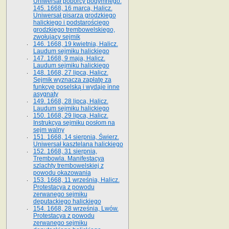
Uniwersał poborcy podymnego.
145. 1668, 16 marca, Halicz.
Uniwersał pisarza grodzkiego
halickiego i podstarościego
grodzkiego trembowelskiego,
zwołujący sejmik
146. 1668, 19 kwietnia, Halicz.
Laudum sejmiku halickiego
147. 1668, 9 maja, Halicz.
Laudum sejmiku halickiego
148. 1668, 27 lipca, Halicz.
Sejmik wyznacza zapłatę za
funkcyę poselską i wydaje inne
asygnaty
149. 1668, 28 lipca, Halicz.
Laudum sejmiku halickiego
150. 1668, 29 lipca, Halicz.
Instrukcya sejmiku posłom na
sejm walny
151. 1668, 14 sierpnia, Świerz.
Uniwersał kasztelana halickiego
152. 1668, 31 sierpnia,
Trembowla. Manifestacya
szlachty trembowelskiej z
powodu okazowania
153. 1668, 11 września, Halicz.
Protestacya z powodu
zerwanego sejmiku
deputackiego halickiego
154. 1668, 28 września, Lwów.
Protestacya z powodu
zerwanego sejmiku