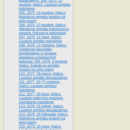
kapturowych. 204. 1675, 23
grudnia, Halicz. Laudum sejmiku
halickiego
205. 1675, 23 grudnia, Halicz.
Instrukcya sejmiku posłom na
sejm walny
206. 1675, 23 grudnia, Halicz.
Attestacya sejmiku halickiego w
sprawie Ordynacyi ostrogskiej
207. 1676, 12 maja, Halicz.
Laudum sejmiku halickiego
208. 1676, 12 czerwca, Halicz.
Uniwersał marszałka
sejmikowego w sprawie
składania uchwalonych
poborów. 209. 1676, 3 grudnia,
Halicz. Instrukcya sejmiku
posłom na sejm walny
210. 1677, 29 marca, Halicz.
Laudum sejmiku deputackiego
211. 1677, 20 (?) czerwca,
Halicz. Laudum sejmiku
halickiego
212. 1677, 20 lipca, Halicz.
Laudum elekcyjne sędziego
ziemskiego halickiego
213. 1678, 21 lutego, Halicz.
Laudum sejmiku deputackiego.
214. 1678, 28 listopada, Halicz.
Instrukcya sejmiku posłom na
sejm walny
215. 1679, 25 maja, Halicz.