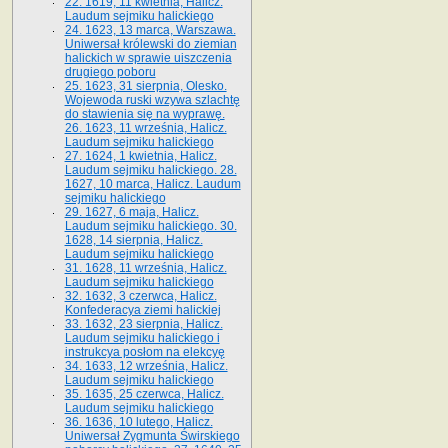
22. 1619, 11 kwietnia, Halicz.
Laudum sejmiku halickiego
24. 1623, 13 marca, Warszawa.
Uniwersał królewski do ziemian
halickich w sprawie uiszczenia
drugiego poboru
25. 1623, 31 sierpnia, Olesko.
Wojewoda ruski wzywa szlachtę
do stawienia się na wyprawę.
26. 1623, 11 września, Halicz.
Laudum sejmiku halickiego
27. 1624, 1 kwietnia, Halicz.
Laudum sejmiku halickiego. 28.
1627, 10 marca, Halicz. Laudum
sejmiku halickiego
29. 1627, 6 maja, Halicz.
Laudum sejmiku halickiego. 30.
1628, 14 sierpnia, Halicz.
Laudum sejmiku halickiego
31. 1628, 11 września, Halicz.
Laudum sejmiku halickiego
32. 1632, 3 czerwca, Halicz.
Konfederacya ziemi halickiej
33. 1632, 23 sierpnia, Halicz.
Laudum sejmiku halickiego i
instrukcya posłom na elekcyę
34. 1633, 12 września, Halicz.
Laudum sejmiku halickiego
35. 1635, 25 czerwca, Halicz.
Laudum sejmiku halickiego
36. 1636, 10 lutego, Halicz.
Uniwersał Zygmunta Świrskiego