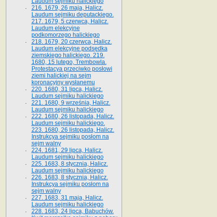
Laudum sejmiku halickiego
216. 1679, 26 maja, Halicz.
Laudum sejmiku deputackiego.
217. 1679, 5 czerwca, Halicz.
Laudum elekcyjne
podkomorzego halickiego
218. 1679, 20 czerwca, Halicz.
Laudum elekcyjne podsędka
ziemskiego halickiego. 219.
1680, 15 lutego, Trembowla.
Protestacya przeciwko posłowi
ziemi halickiej na sejm
koronacyjny wysłanemu
220. 1680, 31 lipca, Halicz.
Laudum sejmiku halickiego
221. 1680, 9 września, Halicz.
Laudum sejmiku halickiego
222. 1680, 26 listopada, Halicz.
Laudum sejmiku halickiego.
223. 1680, 26 listopada, Halicz.
Instrukcya sejmiku posłom na
sejm walny
224. 1681, 29 lipca, Halicz.
Laudum sejmiku halickiego
225. 1683, 8 stycznia, Halicz.
Laudum sejmiku halickiego
226. 1683, 8 stycznia, Halicz.
Instrukcya sejmiku posłom na
sejm walny
227. 1683, 31 maja, Halicz.
Laudum sejmiku halickiego
228. 1683, 24 lipca, Babuchów.