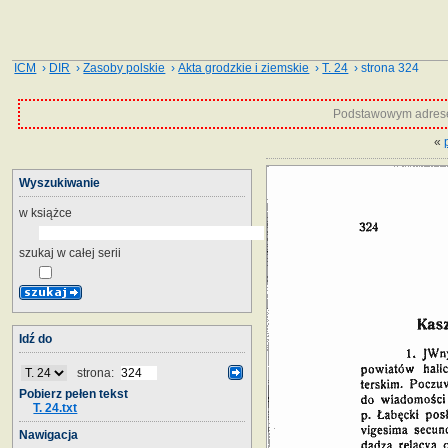
ICM
›
DIR
›
Zasoby polskie
›
Akta grodzkie i ziemskie
›
T. 24
› strona 324
Podstawowym adrese
«
Wyszukiwanie
w książce
szukaj w całej serii
Idź do
strona:
Pobierz pełen tekst
T. 24.txt
Nawigacja