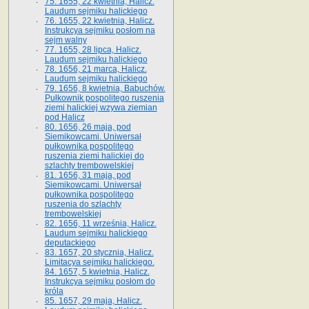
75. 1655, 22 kwietnia, Halicz.
Laudum sejmiku halickiego
76. 1655, 22 kwietnia, Halicz.
Instrukcya sejmiku posłom na
sejm walny
77. 1655, 28 lipca, Halicz.
Laudum sejmiku halickiego
78. 1656, 21 marca, Halicz.
Laudum sejmiku halickiego
79. 1656, 8 kwietnia, Babuchów.
Pułkownik pospolitego ruszenia
ziemi halickiej wzywa ziemian
pod Halicz
80. 1656, 26 maja, pod
Siemikowcami. Uniwersał
pułkownika pospolitego
ruszenia ziemi halickiej do
szlachty trembowelskiej
81. 1656, 31 maja, pod
Siemikowcami. Uniwersał
pułkownika pospolitego
ruszenia do szlachty
trembowelskiej
82. 1656, 11 września, Halicz.
Laudum sejmiku halickiego
deputackiego
83. 1657, 20 stycznia, Halicz.
Limitacya sejmiku halickiego.
84. 1657, 5 kwietnia, Halicz.
Instrukcya sejmiku posłom do
króla
85. 1657, 29 maja, Halicz.