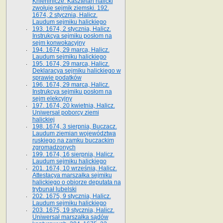
Kniehinicze. Kasztelan halicki
zwołuje sejmik ziemski. 192.
1674, 2 stycznia, Halicz.
Laudum sejmiku halickiego
193. 1674, 2 stycznia, Halicz.
Instrukcya sejmiku posłom na
sejm konwokacyjny
194. 1674, 29 marca, Halicz.
Laudum sejmiku halickiego
195. 1674, 29 marca, Halicz.
Deklaracya sejmiku halickiego w
sprawie podatków
196. 1674, 29 marca, Halicz.
Instrukcya sejmiku posłom na
sejm elekcyjny
197. 1674, 20 kwietnia, Halicz.
Uniwersał poborcy ziemi
halickiej
198. 1674, 3 sierpnia, Buczacz.
Laudum ziemian województwa
ruskiego na zamku buczackim
zgromadzonych
199. 1674, 16 sierpnia, Halicz.
Laudum sejmiku halickiego
201. 1674, 10 września, Halicz.
Attestacya marszałka sejmiku
halickiego o obiorze deputata na
trybunał lubelski
202. 1675, 9 stycznia, Halicz.
Laudum sejmiku halickiego
203. 1675, 19 stycznia, Halicz.
Uniwersał marszałka sądów