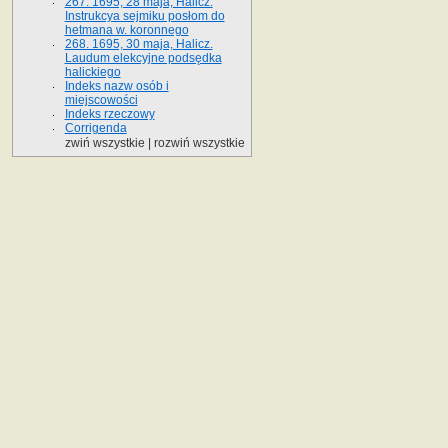
267. 1695, 28 maja, Halicz.
Instrukcya sejmiku posłom do
hetmana w. koronnego
268. 1695, 30 maja, Halicz.
Laudum elekcyjne podsędka
halickiego
Indeks nazw osób i
miejscowości
Indeks rzeczowy
Corrigenda
zwiń wszystkie
|
rozwiń wszystkie