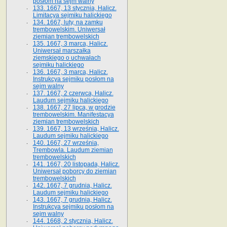
posłom na sejm walny
133. 1667, 13 stycznia, Halicz.
Limitacya sejmiku halickiego
134. 1667, luty, na zamku
trembowelskim. Uniwersał
ziemian trembowelskich
135. 1667, 3 marca, Halicz.
Uniwersał marszałka
ziemskiego o uchwałach
sejmiku halickiego
136. 1667, 3 marca, Halicz.
Instrukcya sejmiku posłom na
sejm walny
137. 1667, 2 czerwca, Halicz.
Laudum sejmiku halickiego
138. 1667, 27 lipca, w grodzie
trembowelskim. Manifestacya
ziemian trembowelskich
139. 1667, 13 września, Halicz.
Laudum sejmiku halickiego
140. 1667, 27 września,
Trembowla. Laudum ziemian
trembowelskich
141. 1667, 20 listopada, Halicz.
Uniwersał poborcy do ziemian
trembowelskich
142. 1667, 7 grudnia, Halicz.
Laudum sejmiku halickiego
143. 1667, 7 grudnia, Halicz.
Instrukcya sejmiku posłom na
sejm walny
144. 1668, 2 stycznia, Halicz.