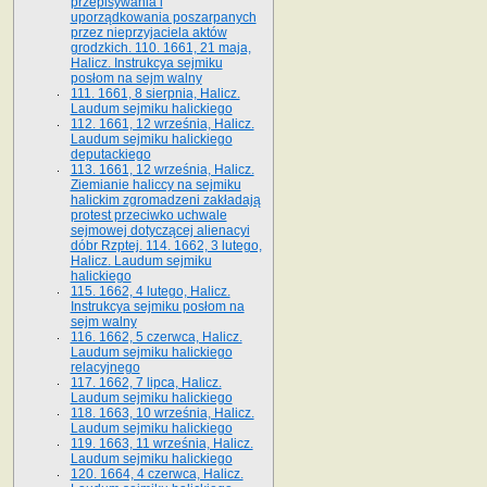
przepisywania i
uporządkowania poszarpanych
przez nieprzyjaciela aktów
grodzkich. 110. 1661, 21 maja,
Halicz. Instrukcya sejmiku
posłom na sejm walny
111. 1661, 8 sierpnia, Halicz.
Laudum sejmiku halickiego
112. 1661, 12 września, Halicz.
Laudum sejmiku halickiego
deputackiego
113. 1661, 12 września, Halicz.
Ziemianie haliccy na sejmiku
halickim zgromadzeni zakładają
protest przeciwko uchwale
sejmowej dotyczącej alienacyi
dóbr Rzptej. 114. 1662, 3 lutego,
Halicz. Laudum sejmiku
halickiego
115. 1662, 4 lutego, Halicz.
Instrukcya sejmiku posłom na
sejm walny
116. 1662, 5 czerwca, Halicz.
Laudum sejmiku halickiego
relacyjnego
117. 1662, 7 lipca, Halicz.
Laudum sejmiku halickiego
118. 1663, 10 września, Halicz.
Laudum sejmiku halickiego
119. 1663, 11 września, Halicz.
Laudum sejmiku halickiego
120. 1664, 4 czerwca, Halicz.