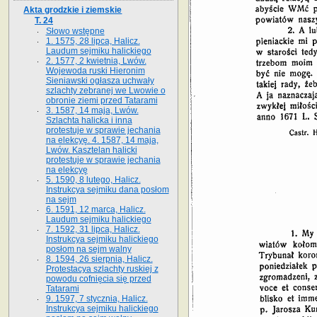
Akta grodzkie i ziemskie
T. 24
Słowo wstępne
1. 1575, 28 lipca, Halicz.
Laudum sejmiku halickiego
2. 1577, 2 kwietnia, Lwów.
Wojewoda ruski Hieronim
Sieniawski ogłasza uchwały
szlachty zebranej we Lwowie o
obronie ziemi przed Tatarami
3. 1587, 14 maja, Lwów.
Szlachta halicka i inna
protestuje w sprawie jechania
na elekcyę. 4. 1587, 14 maja,
Lwów. Kasztelan halicki
protestuje w sprawie jechania
na elekcyę
5. 1590, 8 lutego, Halicz.
Instrukcya sejmiku dana posłom
na sejm
6. 1591, 12 marca, Halicz.
Laudum sejmiku halickiego
7. 1592, 31 lipca, Halicz.
Instrukcya sejmiku halickiego
posłom na sejm walny
8. 1594, 26 sierpnia, Halicz.
Protestacya szlachty ruskiej z
powodu cofnięcia się przed
Tatarami
9. 1597, 7 stycznia, Halicz.
Instrukcya sejmiku halickiego