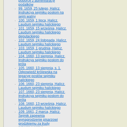
poborcę z administracyi
podatków
99. 1659, 25 lutego, Halicz.
Instrukcya sejmiku posłom na
sejm walny
100. 1659, 1 lipca, Halicz.
Laudum sejmiku halickiego
101. 1659, 15 września, Halicz.
Laudum sejmiku halickiego
deputackiego
102. 1659, 24 listopada, Halicz.
Laudum sejmiku halickiego
103. 1659, 1 grudnia, Halicz.
Laudum sejmiku halickiego
104. 1660, 13 sierpnia, Halicz.
Instrukcya sejmiku posłom do
króla
105. 1660, 13 sierpnia, s. 1.
Odpowiedź królewska na
legacyę posłów sejmiku
halickiego
106. 1660, 23 sierpnia, Halicz.
Laudum sejmiku halickiego
107. 1660, 23 sierpnia, Halicz.
Instrukcya sejmiku posłom do
króla
108. 1660, 13 września, Halicz.
Laudum sejmiku halickiego
109. 1661, 2 marca, Halicz.
Sejmik zapewnia
wynagrodzenie pisarzowi
grodzkiemu za trudy