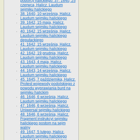
poborcy halickiego. 37. 1640, 25
czerwca, Halicz. Laudum
sejmiku halickiego
38. 1640, 10 września, Halicz.
Laudum sejmiku halickiego
39. 1642, 15 maja, Halicz.
Laudum sejmiku halickiego
40. 1642, 15 września, Halicz.
Laudum sejmiku halickiego
deputackiego
41. 1642, 15 września, Halicz.
Laudum sejmiku halickiego
42. 1642, 19 grudnia, Halicz.
Laudum sejmiku halickiego
43. 1643, 4 maja, Halicz.
Laudum sejmiku halickiego
44. 1643, 14 września, Halicz.
Laudum sejmiku halickiego
45. 1645, 7 października, Halicz.
Protest wojewody podolskiego z
powodu wyprawiania burd na
sejmiku halickim
46. 1646, 6 września, Halicz.
Laudum sejmiku halickiego
47. 1646, 6 września, Halicz.
Uniwersał sejmiku halickiego
48. 1646, 6 września, Halicz.
Fragment instrukcyi sejmiku
halickiego postom na sejm
walny
49. 1647, 5 lutego, Halicz.
Laudum sejmiku halickiego