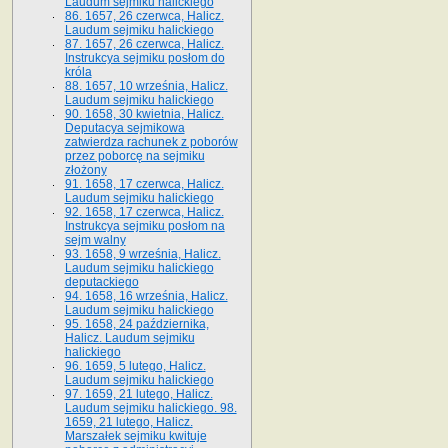
Laudum sejmiku halickiego
86. 1657, 26 czerwca, Halicz.
Laudum sejmiku halickiego
87. 1657, 26 czerwca, Halicz.
Instrukcya sejmiku posłom do
króla
88. 1657, 10 września, Halicz.
Laudum sejmiku halickiego
90. 1658, 30 kwietnia, Halicz.
Deputacya sejmikowa
zatwierdza rachunek z poborów
przez poborcę na sejmiku
złożony
91. 1658, 17 czerwca, Halicz.
Laudum sejmiku halickiego
92. 1658, 17 czerwca, Halicz.
Instrukcya sejmiku posłom na
sejm walny
93. 1658, 9 września, Halicz.
Laudum sejmiku halickiego
deputackiego
94. 1658, 16 września, Halicz.
Laudum sejmiku halickiego
95. 1658, 24 października,
Halicz. Laudum sejmiku
halickiego
96. 1659, 5 lutego, Halicz.
Laudum sejmiku halickiego
97. 1659, 21 lutego, Halicz.
Laudum sejmiku halickiego. 98.
1659, 21 lutego, Halicz.
Marszałek sejmiku kwituje