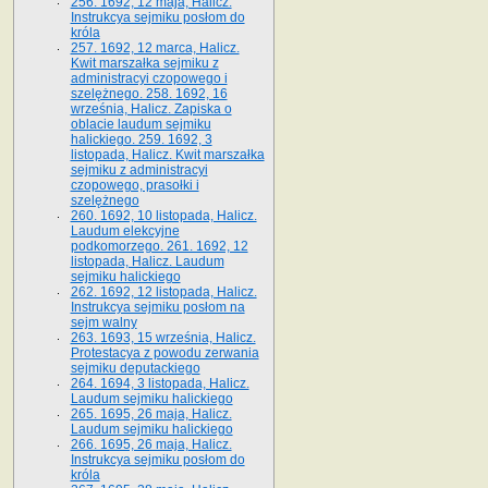
256. 1692, 12 maja, Halicz.
Instrukcya sejmiku posłom do
króla
257. 1692, 12 marca, Halicz.
Kwit marszałka sejmiku z
administracyi czopowego i
szelężnego. 258. 1692, 16
września, Halicz. Zapiska o
oblacie laudum sejmiku
halickiego. 259. 1692, 3
listopada, Halicz. Kwit marszałka
sejmiku z administracyi
czopowego, prasołki i
szelężnego
260. 1692, 10 listopada, Halicz.
Laudum elekcyjne
podkomorzego. 261. 1692, 12
listopada, Halicz. Laudum
sejmiku halickiego
262. 1692, 12 listopada, Halicz.
Instrukcya sejmiku posłom na
sejm walny
263. 1693, 15 września, Halicz.
Protestacya z powodu zerwania
sejmiku deputackiego
264. 1694, 3 listopada, Halicz.
Laudum sejmiku halickiego
265. 1695, 26 maja, Halicz.
Laudum sejmiku halickiego
266. 1695, 26 maja, Halicz.
Instrukcya sejmiku posłom do
króla