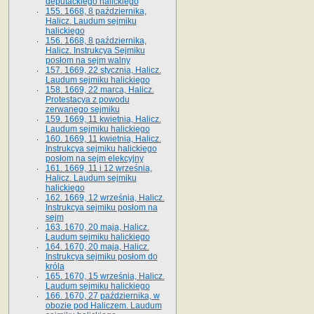
deputackiego halickiego
155. 1668, 8 października,
Halicz. Laudum sejmiku
halickiego
156. 1668, 8 października,
Halicz. Instrukcya Sejmiku
posłom na sejm walny
157. 1669, 22 stycznia, Halicz.
Laudum sejmiku halickiego
158. 1669, 22 marca, Halicz.
Protestacya z powodu
zerwanego sejmiku
159. 1669, 11 kwietnia, Halicz.
Laudum sejmiku halickiego
160. 1669, 11 kwietnia, Halicz.
Instrukcya sejmiku halickiego
posłom na sejm elekcyjny
161. 1669, 11 i 12 września,
Halicz. Laudum sejmiku
halickiego
162. 1669, 12 września, Halicz.
Instrukcya sejmiku posłom na
sejm
163. 1670, 20 maja, Halicz.
Laudum sejmiku halickiego
164. 1670, 20 maja, Halicz.
Instrukcya sejmiku posłom do
króla
165. 1670, 15 września, Halicz.
Laudum sejmiku halickiego
166. 1670, 27 października, w
obozie pod Haliczem. Laudum