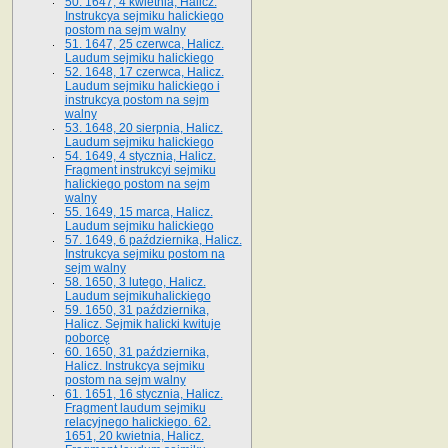
50. 1647, 4 kwietnia, Halicz.
Instrukcya sejmiku halickiego
postom na sejm walny
51. 1647, 25 czerwca, Halicz.
Laudum sejmiku halickiego
52. 1648, 17 czerwca, Halicz.
Laudum sejmiku halickiego i
instrukcya postom na sejm
walny
53. 1648, 20 sierpnia, Halicz.
Laudum sejmiku halickiego
54. 1649, 4 stycznia, Halicz.
Fragment instrukcyi sejmiku
halickiego postom na sejm
walny
55. 1649, 15 marca, Halicz.
Laudum sejmiku halickiego
57. 1649, 6 października, Halicz.
Instrukcya sejmiku postom na
sejm walny
58. 1650, 3 lutego, Halicz.
Laudum sejmikuhalickiego
59. 1650, 31 października,
Halicz. Sejmik halicki kwituje
poborcę
60. 1650, 31 października,
Halicz. Instrukcya sejmiku
postom na sejm walny
61. 1651, 16 stycznia, Halicz.
Fragment laudum sejmiku
relacyjnego halickiego. 62.
1651, 20 kwietnia, Halicz.