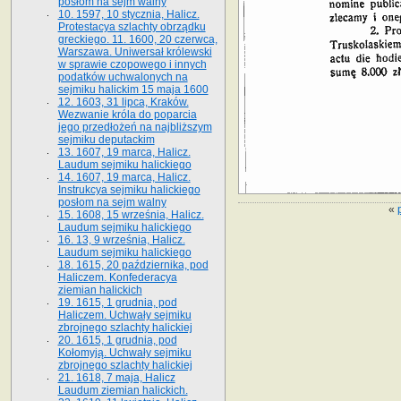
posłom na sejm walny
10. 1597, 10 stycznia, Halicz.
Protestacya szlachty obrządku
greckiego. 11. 1600, 20 czerwca,
Warszawa. Uniwersał królewski
w sprawie czopowego i innych
podatków uchwalonych na
sejmiku halickim 15 maja 1600
12. 1603, 31 lipca, Kraków.
Wezwanie króla do poparcia
jego przedłożeń na najbliższym
sejmiku deputackim
13. 1607, 19 marca, Halicz.
Laudum sejmiku halickiego
14. 1607, 19 marca, Halicz.
Instrukcya sejmiku halickiego
posłom na sejm walny
«
15. 1608, 15 września, Halicz.
Laudum sejmiku halickiego
16. 13, 9 września, Halicz.
Laudum sejmiku halickiego
18. 1615, 20 października, pod
Haliczem. Konfederacya
ziemian halickich
19. 1615, 1 grudnia, pod
Haliczem. Uchwały sejmiku
zbrojnego szlachty halickiej
20. 1615, 1 grudnia, pod
Kołomyją. Uchwały sejmiku
zbrojnego szlachty halickiej
21. 1618, 7 maja, Halicz
Laudum ziemian halickich.