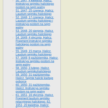
50. 1647, 4 kwietnia, Halicz.
Instrukcya sejmiku halickiego
postom na sejm walny
51. 1647, 25 czerwca, Halicz.
Laudum sejmiku halickiego
52. 1648, 17 czerwca, Halicz.
Laudum sejmiku halickiego i
instrukcya postom na sejm
walny
53. 1648, 20 sierpnia, Halicz.
Laudum sejmiku halickiego
54. 1649, 4 stycznia, Halicz.
Fragment instrukcyi sejmiku
halickiego postom na sejm
walny
55. 1649, 15 marca, Halicz.
Laudum sejmiku halickiego
57. 1649, 6 października, Halicz.
Instrukcya sejmiku postom na
sejm walny
58. 1650, 3 lutego, Halicz.
Laudum sejmikuhalickiego
59. 1650, 31 października,
Halicz. Sejmik halicki kwituje
poborcę
60. 1650, 31 października,
Halicz. Instrukcya sejmiku
postom na sejm walny
61. 1651, 16 stycznia, Halicz.
Fragment laudum sejmiku
relacyjnego halickiego. 62.
1651, 20 kwietnia, Halicz.