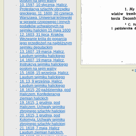
posłom na sejm walny
10. 1597, 10 stycznia, Halicz.
Protestacya szlachty obrządku
greckiego. 11. 1600, 20 czerwca,
Warszawa. Uniwersał królewski
w sprawie czopowego i innych
podatków uchwalonych na
sejmiku halickim 15 maja 1600
12. 1603, 31 lipca, Kraków.
Wezwanie króla do poparcia
jego przedłożeń na najbliższym
sejmiku deputackim
13. 1607, 19 marca, Halicz.
Laudum sejmiku halickiego
14. 1607, 19 marca, Halicz.
Instrukcya sejmiku halickiego
posłom na sejm walny
«
15. 1608, 15 września, Halicz.
Laudum sejmiku halickiego
16. 13, 9 września, Halicz.
Laudum sejmiku halickiego
18. 1615, 20 października, pod
Haliczem. Konfederacya
ziemian halickich
19. 1615, 1 grudnia, pod
Haliczem. Uchwały sejmiku
zbrojnego szlachty halickiej
20. 1615, 1 grudnia, pod
Kołomyją. Uchwały sejmiku
zbrojnego szlachty halickiej
21. 1618, 7 maja, Halicz
Laudum ziemian halickich.