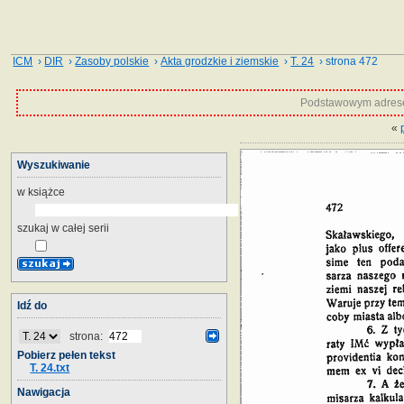
ICM
›
DIR
›
Zasoby polskie
›
Akta grodzkie i ziemskie
›
T. 24
› strona 472
Podstawowym adrese
«
Wyszukiwanie
w książce
szukaj w całej serii
Idź do
strona:
Pobierz pełen tekst
T. 24.txt
Nawigacja