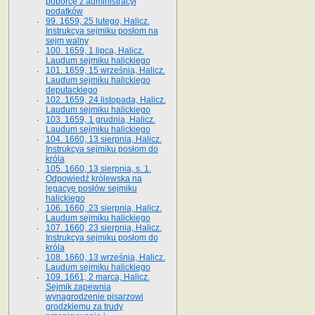
poborcę z administracyi
podatków
99. 1659, 25 lutego, Halicz.
Instrukcya sejmiku posłom na
sejm walny
100. 1659, 1 lipca, Halicz.
Laudum sejmiku halickiego
101. 1659, 15 września, Halicz.
Laudum sejmiku halickiego
deputackiego
102. 1659, 24 listopada, Halicz.
Laudum sejmiku halickiego
103. 1659, 1 grudnia, Halicz.
Laudum sejmiku halickiego
104. 1660, 13 sierpnia, Halicz.
Instrukcya sejmiku posłom do
króla
105. 1660, 13 sierpnia, s. 1.
Odpowiedź królewska na
legacyę posłów sejmiku
halickiego
106. 1660, 23 sierpnia, Halicz.
Laudum sejmiku halickiego
107. 1660, 23 sierpnia, Halicz.
Instrukcya sejmiku posłom do
króla
108. 1660, 13 września, Halicz.
Laudum sejmiku halickiego
109. 1661, 2 marca, Halicz.
Sejmik zapewnia
wynagrodzenie pisarzowi
grodzkiemu za trudy