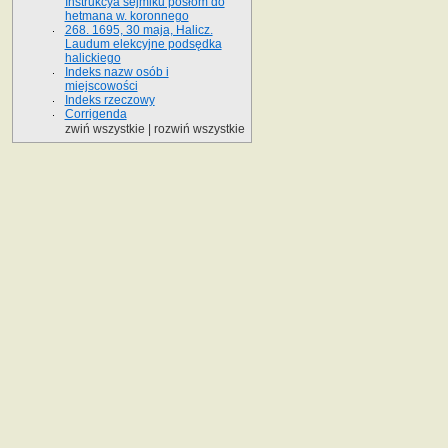
Instrukcya sejmiku posłom do
hetmana w. koronnego
268. 1695, 30 maja, Halicz.
Laudum elekcyjne podsędka
halickiego
Indeks nazw osób i
miejscowości
Indeks rzeczowy
Corrigenda
zwiń wszystkie
|
rozwiń wszystkie