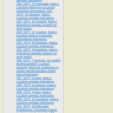
sejmiku halickiego
180. 1671, 23 listopada, Halicz.
Laudum elekcyjne na urząd
sędziego ziemskiego. 181.
1671, 15 grudnia, Halicz.
Laudum sejmiku halickiego
182. 1671, 15 grudnia, Halicz.
Instrukcya sejmiku posłom na
sejm walny
183. 1671, 17 grudnia, Halicz.
Laudum elekcyi podsędka
ziemskiego halickiego
184. 1672, 20 kwietnia, Halicz.
Laudum sejmiku halickiego
185. 1672, 20 kwietnia, Halicz.
Instrukcya sejmiku posłom na
sejm walny
186. 1672, 7 sierpnia, na zamku
trembowelskim. Laudum
szlachty, która się zamknęła na
zamku trembowelskim przed
nieprzyjacielem
187. 1673, 5 maja, Halicz.
Laudum sejmiku halickiego
188. 1673, 5 czerwca, Halicz.
Laudum sejmiku halickiego
189. 1673, 3 lipca, Halicz.
Laudum sejmiku halickiego
190. 1673, 11 września, Halicz.
Laudum sejmiku halickiego
191. 1673, 10 listopada,
Kniehinicze. Kasztelan halicki