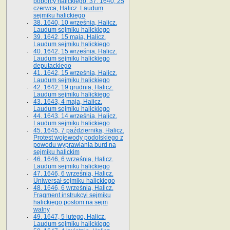
poborcy halickiego. 37. 1640, 25
czerwca, Halicz. Laudum
sejmiku halickiego
38. 1640, 10 września, Halicz.
Laudum sejmiku halickiego
39. 1642, 15 maja, Halicz.
Laudum sejmiku halickiego
40. 1642, 15 września, Halicz.
Laudum sejmiku halickiego
deputackiego
41. 1642, 15 września, Halicz.
Laudum sejmiku halickiego
42. 1642, 19 grudnia, Halicz.
Laudum sejmiku halickiego
43. 1643, 4 maja, Halicz.
Laudum sejmiku halickiego
44. 1643, 14 września, Halicz.
Laudum sejmiku halickiego
45. 1645, 7 października, Halicz.
Protest wojewody podolskiego z
powodu wyprawiania burd na
sejmiku halickim
46. 1646, 6 września, Halicz.
Laudum sejmiku halickiego
47. 1646, 6 września, Halicz.
Uniwersał sejmiku halickiego
48. 1646, 6 września, Halicz.
Fragment instrukcyi sejmiku
halickiego postom na sejm
walny
49. 1647, 5 lutego, Halicz.
Laudum sejmiku halickiego