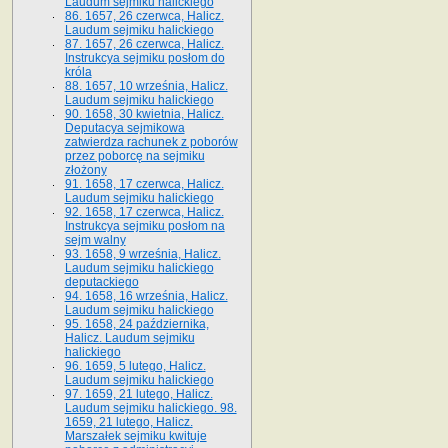
Laudum sejmiku halickiego
86. 1657, 26 czerwca, Halicz.
Laudum sejmiku halickiego
87. 1657, 26 czerwca, Halicz.
Instrukcya sejmiku posłom do
króla
88. 1657, 10 września, Halicz.
Laudum sejmiku halickiego
90. 1658, 30 kwietnia, Halicz.
Deputacya sejmikowa
zatwierdza rachunek z poborów
przez poborcę na sejmiku
złożony
91. 1658, 17 czerwca, Halicz.
Laudum sejmiku halickiego
92. 1658, 17 czerwca, Halicz.
Instrukcya sejmiku posłom na
sejm walny
93. 1658, 9 września, Halicz.
Laudum sejmiku halickiego
deputackiego
94. 1658, 16 września, Halicz.
Laudum sejmiku halickiego
95. 1658, 24 października,
Halicz. Laudum sejmiku
halickiego
96. 1659, 5 lutego, Halicz.
Laudum sejmiku halickiego
97. 1659, 21 lutego, Halicz.
Laudum sejmiku halickiego. 98.
1659, 21 lutego, Halicz.
Marszałek sejmiku kwituje