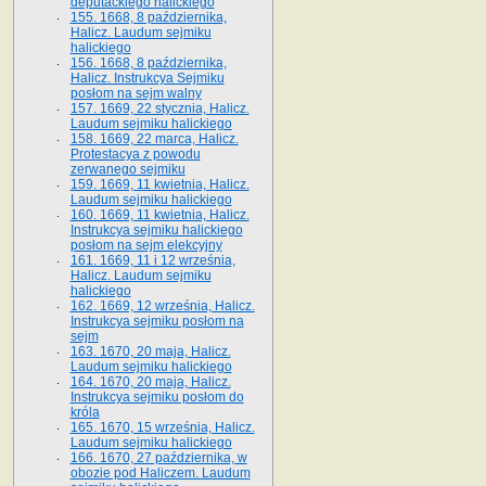
deputackiego halickiego
155. 1668, 8 października,
Halicz. Laudum sejmiku
halickiego
156. 1668, 8 października,
Halicz. Instrukcya Sejmiku
posłom na sejm walny
157. 1669, 22 stycznia, Halicz.
Laudum sejmiku halickiego
158. 1669, 22 marca, Halicz.
Protestacya z powodu
zerwanego sejmiku
159. 1669, 11 kwietnia, Halicz.
Laudum sejmiku halickiego
160. 1669, 11 kwietnia, Halicz.
Instrukcya sejmiku halickiego
posłom na sejm elekcyjny
161. 1669, 11 i 12 września,
Halicz. Laudum sejmiku
halickiego
162. 1669, 12 września, Halicz.
Instrukcya sejmiku posłom na
sejm
163. 1670, 20 maja, Halicz.
Laudum sejmiku halickiego
164. 1670, 20 maja, Halicz.
Instrukcya sejmiku posłom do
króla
165. 1670, 15 września, Halicz.
Laudum sejmiku halickiego
166. 1670, 27 października, w
obozie pod Haliczem. Laudum