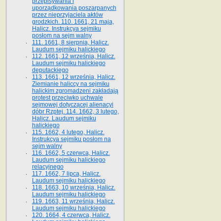
przepisywania i
uporządkowania poszarpanych
przez nieprzyjaciela aktów
grodzkich. 110. 1661, 21 maja,
Halicz. Instrukcya sejmiku
posłom na sejm walny
111. 1661, 8 sierpnia, Halicz.
Laudum sejmiku halickiego
112. 1661, 12 września, Halicz.
Laudum sejmiku halickiego
deputackiego
113. 1661, 12 września, Halicz.
Ziemianie haliccy na sejmiku
halickim zgromadzeni zakładają
protest przeciwko uchwale
sejmowej dotyczącej alienacyi
dóbr Rzptej. 114. 1662, 3 lutego,
Halicz. Laudum sejmiku
halickiego
115. 1662, 4 lutego, Halicz.
Instrukcya sejmiku posłom na
sejm walny
116. 1662, 5 czerwca, Halicz.
Laudum sejmiku halickiego
relacyjnego
117. 1662, 7 lipca, Halicz.
Laudum sejmiku halickiego
118. 1663, 10 września, Halicz.
Laudum sejmiku halickiego
119. 1663, 11 września, Halicz.
Laudum sejmiku halickiego
120. 1664, 4 czerwca, Halicz.