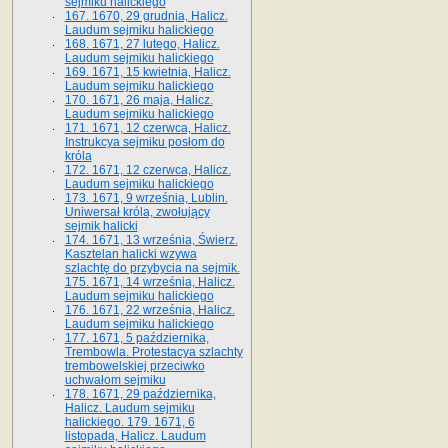
sejmiku halickiego
167. 1670, 29 grudnia, Halicz.
Laudum sejmiku halickiego
168. 1671, 27 lutego, Halicz.
Laudum sejmiku halickiego
169. 1671, 15 kwietnia, Halicz.
Laudum sejmiku halickiego
170. 1671, 26 maja, Halicz.
Laudum sejmiku halickiego
171. 1671, 12 czerwca, Halicz.
Instrukcya sejmiku posłom do
króla
172. 1671, 12 czerwca, Halicz.
Laudum sejmiku halickiego
173. 1671, 9 września, Lublin.
Uniwersał króla, zwołujący
sejmik halicki
174. 1671, 13 września, Świerz.
Kasztelan halicki wzywa
szlachtę do przybycia na sejmik.
175. 1671, 14 września, Halicz.
Laudum sejmiku halickiego
176. 1671, 22 września, Halicz.
Laudum sejmiku halickiego
177. 1671, 5 października,
Trembowla. Protestacya szlachty
trembowelskiej przeciwko
uchwałom sejmiku
178. 1671, 29 października,
Halicz. Laudum sejmiku
halickiego. 179. 1671, 6
listopada, Halicz. Laudum