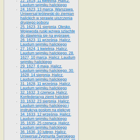
22. 1619, 11 kwietnia, Halicz.
Laudum sejmiku halickiego
24. 1623, 13 marca, Warszawa.
Uniwersał królewski do ziemian
halickich w sprawie uiszczenia
drugiego poboru
25. 1623, 31 sierpnia, Olesko.
Wojewoda ruski wzywa szlachtę
do stawienia się na wyprawę.
26. 1623, 11 września, Halicz.
Laudum sejmiku halickiego
27. 1624, 1 kwietnia, Halicz.
Laudum sejmiku halickiego. 28.
1627, 10 marca, Halicz. Laudum
sejmiku halickiego
29. 1627, 6 maja, Halicz.
Laudum sejmiku halickiego. 30.
1628, 14 sierpnia, Halicz.
Laudum sejmiku halickiego
31. 1628, 11 września, Halicz.
Laudum sejmiku halickiego
32. 1632, 3 czerwca, Halicz.
Konfederacya ziemi halickiej
33. 1632, 23 sierpnia, Halicz.
Laudum sejmiku halickiego i
instrukcya posłom na elekcyę
34. 1633, 12 września, Halicz.
Laudum sejmiku halickiego
35. 1635, 25 czerwca, Halicz.
Laudum sejmiku halickiego
36. 1636, 10 lutego, Halicz.
Uniwersał Zygmunta Świrskiego