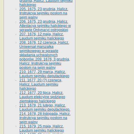
grudnia, Halicz. Laudum sejmiku
halickiego
205. 1675, 23 grudnia, Halicz.
Instrukcya sejmiku posłom na
sejm walny
206. 1675, 23 grudnia, Halicz.
Attestacya sejmiku halickiego w
sprawie Ordynacyi ostrogskiej
207. 1676, 12 maja, Halicz.
Laudum sejmiku halickiego
208. 1676, 12 czerwca, Halicz.
Uniwersał marszałka
sejmikowego w sprawie
składania uchwalonych
poborów. 209. 1676, 3 grudnia,
Halicz. Instrukcya sejmiku
posłom na sejm walny
210. 1677, 29 marca, Halicz.
Laudum sejmiku deputackiego
211. 1677, 20 (?) czerwca,
Halicz. Laudum sejmiku
halickiego
212. 1677, 20 lipca, Halicz.
Laudum elekcyjne sędziego
ziemskiego halickiego
213. 1678, 21 lutego, Halicz.
Laudum sejmiku deputackiego.
214. 1678, 28 listopada, Halicz.
Instrukcya sejmiku posłom na
sejm walny
215. 1679, 25 maja, Halicz.
Laudum sejmiku halickiego