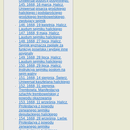
Uniwersał poborcy podymnego.
145. 1668, 16 marca, Halicz.
Uniwersał pisarza grodzkiego
halickiego i podstarościego
grodzkiego trembowelskiego,
zwołujący sejmik
146. 1668, 19 kwietnia, Halicz.
Laudum sejmiku halickiego
147. 1668, 9 maja, Halicz.
Laudum sejmiku halickiego
148. 1668, 27 lipca, Halicz.
Sejmik wyznacza zapłatę za
funkcyę poselską i wydaje inne
asygnaty
149. 1668, 28 lipca, Halicz.
Laudum sejmiku halickiego
150. 1668, 29 lipca, Halicz.
Instrukcya sejmiku posłom na
sejm walny
151. 1668, 14 sierpnia, Świerz.
Uniwersał kasztelana halickiego
152. 1668, 31 sierpnia,
Trembowla. Manifestacya
szlachty trembowelskiej z
powodu okazowania
153. 1668, 11 września, Halicz.
Protestacya z powodu
zerwanego sejmiku
deputackiego halickiego
154. 1668, 28 września, Lwów.
Protestacya z powodu
zerwanego sejmiku