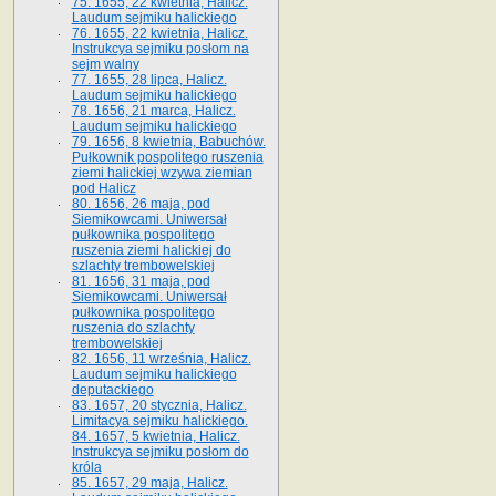
75. 1655, 22 kwietnia, Halicz.
Laudum sejmiku halickiego
76. 1655, 22 kwietnia, Halicz.
Instrukcya sejmiku posłom na
sejm walny
77. 1655, 28 lipca, Halicz.
Laudum sejmiku halickiego
78. 1656, 21 marca, Halicz.
Laudum sejmiku halickiego
79. 1656, 8 kwietnia, Babuchów.
Pułkownik pospolitego ruszenia
ziemi halickiej wzywa ziemian
pod Halicz
80. 1656, 26 maja, pod
Siemikowcami. Uniwersał
pułkownika pospolitego
ruszenia ziemi halickiej do
szlachty trembowelskiej
81. 1656, 31 maja, pod
Siemikowcami. Uniwersał
pułkownika pospolitego
ruszenia do szlachty
trembowelskiej
82. 1656, 11 września, Halicz.
Laudum sejmiku halickiego
deputackiego
83. 1657, 20 stycznia, Halicz.
Limitacya sejmiku halickiego.
84. 1657, 5 kwietnia, Halicz.
Instrukcya sejmiku posłom do
króla
85. 1657, 29 maja, Halicz.