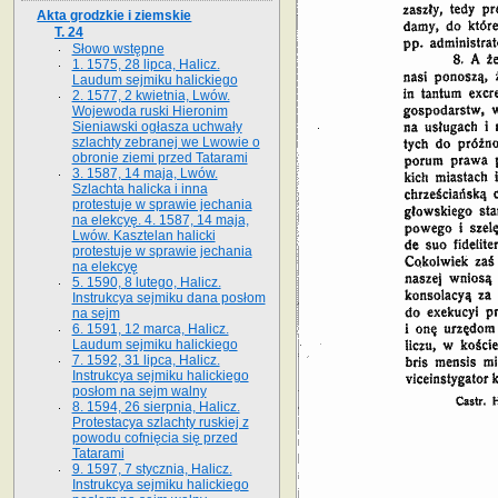
Akta grodzkie i ziemskie
T. 24
Słowo wstępne
1. 1575, 28 lipca, Halicz.
Laudum sejmiku halickiego
2. 1577, 2 kwietnia, Lwów.
Wojewoda ruski Hieronim
Sieniawski ogłasza uchwały
szlachty zebranej we Lwowie o
obronie ziemi przed Tatarami
3. 1587, 14 maja, Lwów.
Szlachta halicka i inna
protestuje w sprawie jechania
na elekcyę. 4. 1587, 14 maja,
Lwów. Kasztelan halicki
protestuje w sprawie jechania
na elekcyę
5. 1590, 8 lutego, Halicz.
Instrukcya sejmiku dana posłom
na sejm
6. 1591, 12 marca, Halicz.
Laudum sejmiku halickiego
7. 1592, 31 lipca, Halicz.
Instrukcya sejmiku halickiego
posłom na sejm walny
8. 1594, 26 sierpnia, Halicz.
Protestacya szlachty ruskiej z
powodu cofnięcia się przed
Tatarami
9. 1597, 7 stycznia, Halicz.
Instrukcya sejmiku halickiego