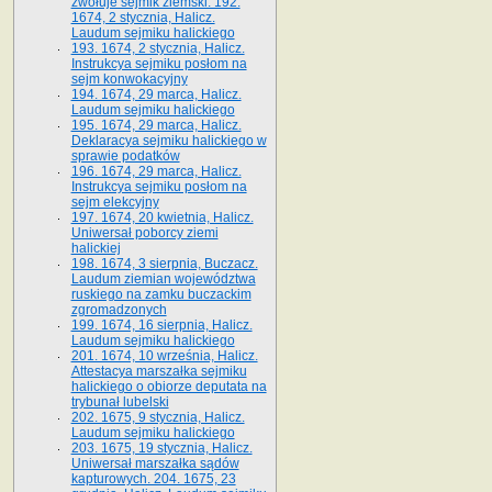
zwołuje sejmik ziemski. 192.
1674, 2 stycznia, Halicz.
Laudum sejmiku halickiego
193. 1674, 2 stycznia, Halicz.
Instrukcya sejmiku posłom na
sejm konwokacyjny
194. 1674, 29 marca, Halicz.
Laudum sejmiku halickiego
195. 1674, 29 marca, Halicz.
Deklaracya sejmiku halickiego w
sprawie podatków
196. 1674, 29 marca, Halicz.
Instrukcya sejmiku posłom na
sejm elekcyjny
197. 1674, 20 kwietnia, Halicz.
Uniwersał poborcy ziemi
halickiej
198. 1674, 3 sierpnia, Buczacz.
Laudum ziemian województwa
ruskiego na zamku buczackim
zgromadzonych
199. 1674, 16 sierpnia, Halicz.
Laudum sejmiku halickiego
201. 1674, 10 września, Halicz.
Attestacya marszałka sejmiku
halickiego o obiorze deputata na
trybunał lubelski
202. 1675, 9 stycznia, Halicz.
Laudum sejmiku halickiego
203. 1675, 19 stycznia, Halicz.
Uniwersał marszałka sądów
kapturowych. 204. 1675, 23