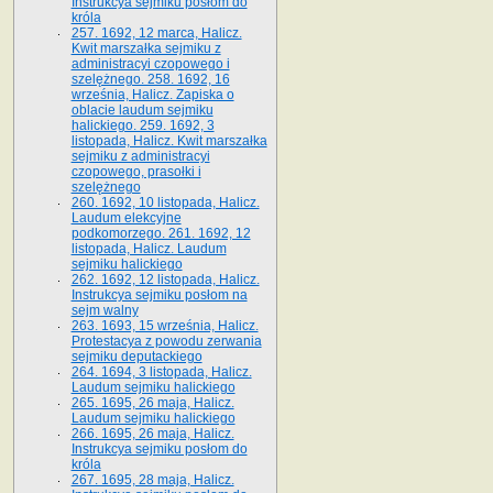
Instrukcya sejmiku posłom do
króla
257. 1692, 12 marca, Halicz.
Kwit marszałka sejmiku z
administracyi czopowego i
szelężnego. 258. 1692, 16
września, Halicz. Zapiska o
oblacie laudum sejmiku
halickiego. 259. 1692, 3
listopada, Halicz. Kwit marszałka
sejmiku z administracyi
czopowego, prasołki i
szelężnego
260. 1692, 10 listopada, Halicz.
Laudum elekcyjne
podkomorzego. 261. 1692, 12
listopada, Halicz. Laudum
sejmiku halickiego
262. 1692, 12 listopada, Halicz.
Instrukcya sejmiku posłom na
sejm walny
263. 1693, 15 września, Halicz.
Protestacya z powodu zerwania
sejmiku deputackiego
264. 1694, 3 listopada, Halicz.
Laudum sejmiku halickiego
265. 1695, 26 maja, Halicz.
Laudum sejmiku halickiego
266. 1695, 26 maja, Halicz.
Instrukcya sejmiku posłom do
króla
267. 1695, 28 maja, Halicz.