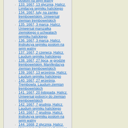
posłom na sejm walny
133. 1667, 13 stycznia, Halicz.
Limitacya sejmiku halickiego
134. 1667, luty, na zamku
trembowelskim. Uniwersał
ziemian trembowelskich
135. 1667, 3 marca, Halicz.
Uniwersał marszałka
ziemskiego o uchwałach
sejmiku halickiego
136. 1667, 3 marca, Halicz.
Instrukcya sejmiku posłom na
sejm walny
137. 1667, 2 czerwca, Halicz.
Laudum sejmiku halickiego
138. 1667, 27 lipca, w grodzie
trembowelskim. Manifestacya
ziemian trembowelskich
139. 1667, 13 września, Halicz.
Laudum sejmiku halickiego
140. 1667, 27 września,
Trembowla. Laudum ziemian
trembowelskich
141. 1667, 20 listopada, Halicz.
Uniwersał poborcy do ziemian
trembowelskich
142. 1667, 7 grudnia, Halicz.
Laudum sejmiku halickiego
143. 1667, 7 grudnia, Halicz.
Instrukcya sejmiku posłom na
sejm walny
144. 1668, 2 stycznia, Halicz.