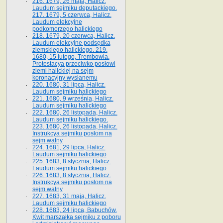
216. 1679, 26 maja, Halicz.
Laudum sejmiku deputackiego.
217. 1679, 5 czerwca, Halicz.
Laudum elekcyjne
podkomorzego halickiego
218. 1679, 20 czerwca, Halicz.
Laudum elekcyjne podsędka
ziemskiego halickiego. 219.
1680, 15 lutego, Trembowla.
Protestacya przeciwko posłowi
ziemi halickiej na sejm
koronacyjny wysłanemu
220. 1680, 31 lipca, Halicz.
Laudum sejmiku halickiego
221. 1680, 9 września, Halicz.
Laudum sejmiku halickiego
222. 1680, 26 listopada, Halicz.
Laudum sejmiku halickiego.
223. 1680, 26 listopada, Halicz.
Instrukcya sejmiku posłom na
sejm walny
224. 1681, 29 lipca, Halicz.
Laudum sejmiku halickiego
225. 1683, 8 stycznia, Halicz.
Laudum sejmiku halickiego
226. 1683, 8 stycznia, Halicz.
Instrukcya sejmiku posłom na
sejm walny
227. 1683, 31 maja, Halicz.
Laudum sejmiku halickiego
228. 1683, 24 lipca, Babuchów.
Kwit marszałka sejmiku z poboru