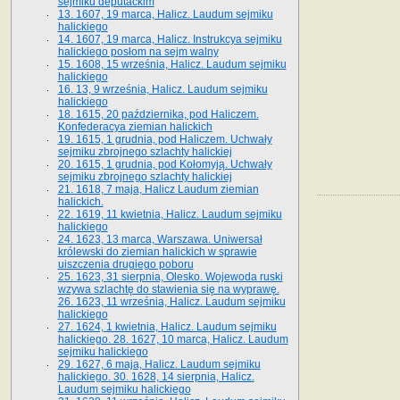
sejmiku deputackim
13. 1607, 19 marca, Halicz. Laudum sejmiku
halickiego
14. 1607, 19 marca, Halicz. Instrukcya sejmiku
halickiego posłom na sejm walny
15. 1608, 15 września, Halicz. Laudum sejmiku
halickiego
16. 13, 9 września, Halicz. Laudum sejmiku
halickiego
18. 1615, 20 października, pod Haliczem.
Konfederacya ziemian halickich
19. 1615, 1 grudnia, pod Haliczem. Uchwały
sejmiku zbrojnego szlachty halickiej
20. 1615, 1 grudnia, pod Kołomyją. Uchwały
sejmiku zbrojnego szlachty halickiej
21. 1618, 7 maja, Halicz Laudum ziemian
halickich.
22. 1619, 11 kwietnia, Halicz. Laudum sejmiku
halickiego
24. 1623, 13 marca, Warszawa. Uniwersał
królewski do ziemian halickich w sprawie
uiszczenia drugiego poboru
25. 1623, 31 sierpnia, Olesko. Wojewoda ruski
wzywa szlachtę do stawienia się na wyprawę.
26. 1623, 11 września, Halicz. Laudum sejmiku
halickiego
27. 1624, 1 kwietnia, Halicz. Laudum sejmiku
halickiego. 28. 1627, 10 marca, Halicz. Laudum
sejmiku halickiego
29. 1627, 6 maja, Halicz. Laudum sejmiku
halickiego. 30. 1628, 14 sierpnia, Halicz.
Laudum sejmiku halickiego