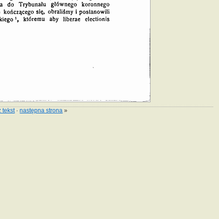
 tekst
·
następna strona
»