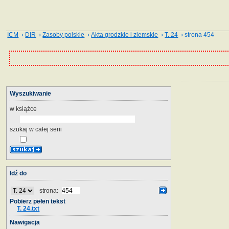
ICM
›
DIR
›
Zasoby polskie
›
Akta grodzkie i ziemskie
›
T. 24
› strona 454
Wyszukiwanie
w książce
szukaj w całej serii
Idź do
strona:
Pobierz pełen tekst
T. 24.txt
Nawigacja