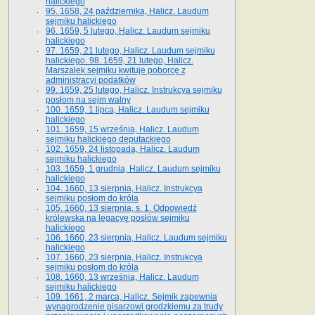
halickiego
95. 1658, 24 października, Halicz. Laudum
sejmiku halickiego
96. 1659, 5 lutego, Halicz. Laudum sejmiku
halickiego
97. 1659, 21 lutego, Halicz. Laudum sejmiku
halickiego. 98. 1659, 21 lutego, Halicz.
Marszałek sejmiku kwituje poborcę z
administracyi podatków
99. 1659, 25 lutego, Halicz. Instrukcya sejmiku
posłom na sejm walny
100. 1659, 1 lipca, Halicz. Laudum sejmiku
halickiego
101. 1659, 15 września, Halicz. Laudum
sejmiku halickiego deputackiego
102. 1659, 24 listopada, Halicz. Laudum
sejmiku halickiego
103. 1659, 1 grudnia, Halicz. Laudum sejmiku
halickiego
104. 1660, 13 sierpnia, Halicz. Instrukcya
sejmiku posłom do króla
105. 1660, 13 sierpnia, s. 1. Odpowiedź
królewska na legacyę posłów sejmiku
halickiego
106. 1660, 23 sierpnia, Halicz. Laudum sejmiku
halickiego
107. 1660, 23 sierpnia, Halicz. Instrukcya
sejmiku posłom do króla
108. 1660, 13 września, Halicz. Laudum
sejmiku halickiego
109. 1661, 2 marca, Halicz. Sejmik zapewnia
wynagrodzenie pisarzowi grodzkiemu za trudy