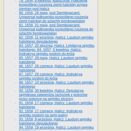
79. 1656, 8 kwietnia, Babuchów. Pułkownik
pospolitego ruszenia ziemi halickiej wzywa
ziemian pod Halicz
80. 1656, 26 maja, pod Siemikowcami.
Uniwersał pułkownika pospolitego ruszenia
ziemi halickiej do szlachty trembowelskiej
81. 1656, 31 maja, pod Siemikowcami.
Uniwersał pułkownika pospolitego ruszenia do
szlachty trembowelskiej
82. 1656, 11 września, Halicz. Laudum sejmiku
halickiego deputackiego
83. 1657, 20 stycznia, Halicz. Limitacya sejmiku
halickiego. 84. 1657, 5 kwietnia, Halicz.
Instrukcya sejmiku posłom do króla
85. 1657, 29 maja, Halicz. Laudum sejmiku
halickiego
86. 1657, 26 czerwca, Halicz. Laudum sejmiku
halickiego
87. 1657, 26 czerwca, Halicz. Instrukcya
sejmiku posłom do króla
88. 1657, 10 września, Halicz. Laudum sejmiku
halickiego
90. 1658, 30 kwietnia, Halicz. Deputacya
sejmikowa zatwierdza rachunek z poborów
przez poborcę na sejmiku złożony
91. 1658, 17 czerwca, Halicz. Laudum sejmiku
halickiego
92. 1658, 17 czerwca, Halicz. Instrukcya
sejmiku posłom na sejm walny
93. 1658, 9 września, Halicz. Laudum sejmiku
halickiego deputackiego
94. 1658, 16 września, Halicz. Laudum sejmiku