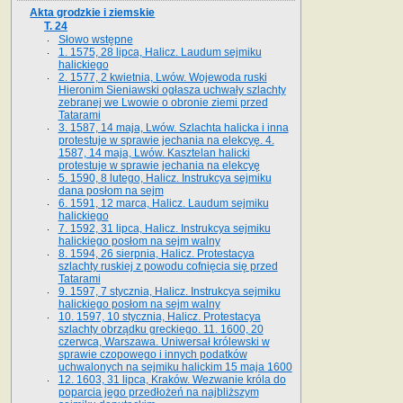
Akta grodzkie i ziemskie
T. 24
Słowo wstępne
1. 1575, 28 lipca, Halicz. Laudum sejmiku
halickiego
2. 1577, 2 kwietnia, Lwów. Wojewoda ruski
Hieronim Sieniawski ogłasza uchwały szlachty
zebranej we Lwowie o obronie ziemi przed
Tatarami
3. 1587, 14 maja, Lwów. Szlachta halicka i inna
protestuje w sprawie jechania na elekcyę. 4.
1587, 14 maja, Lwów. Kasztelan halicki
protestuje w sprawie jechania na elekcyę
5. 1590, 8 lutego, Halicz. Instrukcya sejmiku
dana posłom na sejm
6. 1591, 12 marca, Halicz. Laudum sejmiku
halickiego
7. 1592, 31 lipca, Halicz. Instrukcya sejmiku
halickiego posłom na sejm walny
8. 1594, 26 sierpnia, Halicz. Protestacya
szlachty ruskiej z powodu cofnięcia się przed
Tatarami
9. 1597, 7 stycznia, Halicz. Instrukcya sejmiku
halickiego posłom na sejm walny
10. 1597, 10 stycznia, Halicz. Protestacya
szlachty obrządku greckiego. 11. 1600, 20
czerwca, Warszawa. Uniwersał królewski w
sprawie czopowego i innych podatków
uchwalonych na sejmiku halickim 15 maja 1600
12. 1603, 31 lipca, Kraków. Wezwanie króla do
poparcia jego przedłożeń na najbliższym