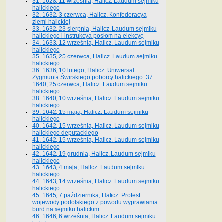
31. 1628, 11 września, Halicz. Laudum sejmiku
halickiego
32. 1632, 3 czerwca, Halicz. Konfederacya
ziemi halickiej
33. 1632, 23 sierpnia, Halicz. Laudum sejmiku
halickiego i instrukcya posłom na elekcyę
34. 1633, 12 września, Halicz. Laudum sejmiku
halickiego
35. 1635, 25 czerwca, Halicz. Laudum sejmiku
halickiego
36. 1636, 10 lutego, Halicz. Uniwersał
Zygmunta Świrskiego poborcy halickiego. 37.
1640, 25 czerwca, Halicz. Laudum sejmiku
halickiego
38. 1640, 10 września, Halicz. Laudum sejmiku
halickiego
39. 1642, 15 maja, Halicz. Laudum sejmiku
halickiego
40. 1642, 15 września, Halicz. Laudum sejmiku
halickiego deputackiego
41. 1642, 15 września, Halicz. Laudum sejmiku
halickiego
42. 1642, 19 grudnia, Halicz. Laudum sejmiku
halickiego
43. 1643, 4 maja, Halicz. Laudum sejmiku
halickiego
44. 1643, 14 września, Halicz. Laudum sejmiku
halickiego
45. 1645, 7 października, Halicz. Protest
wojewody podolskiego z powodu wyprawiania
burd na sejmiku halickim
46. 1646, 6 września, Halicz. Laudum sejmiku