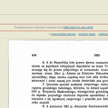
Podstawowym adresem systemu jest
https://dir.icm.edu.pl/pl/
.
«
poprzednia strona
·
pobierz skan
·
pobierz