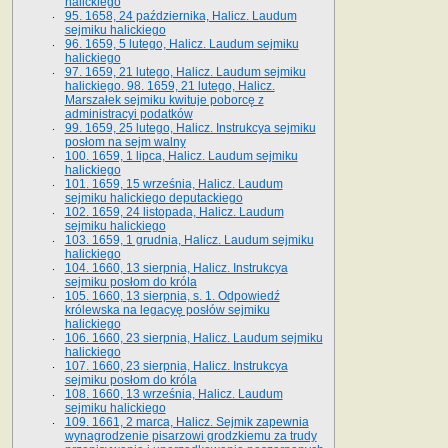
halickiego
95. 1658, 24 października, Halicz. Laudum
sejmiku halickiego
96. 1659, 5 lutego, Halicz. Laudum sejmiku
halickiego
97. 1659, 21 lutego, Halicz. Laudum sejmiku
halickiego. 98. 1659, 21 lutego, Halicz.
Marszałek sejmiku kwituje poborcę z
administracyi podatków
99. 1659, 25 lutego, Halicz. Instrukcya sejmiku
posłom na sejm walny
100. 1659, 1 lipca, Halicz. Laudum sejmiku
halickiego
101. 1659, 15 września, Halicz. Laudum
sejmiku halickiego deputackiego
102. 1659, 24 listopada, Halicz. Laudum
sejmiku halickiego
103. 1659, 1 grudnia, Halicz. Laudum sejmiku
halickiego
104. 1660, 13 sierpnia, Halicz. Instrukcya
sejmiku posłom do króla
105. 1660, 13 sierpnia, s. 1. Odpowiedź
królewska na legacyę posłów sejmiku
halickiego
106. 1660, 23 sierpnia, Halicz. Laudum sejmiku
halickiego
107. 1660, 23 sierpnia, Halicz. Instrukcya
sejmiku posłom do króla
108. 1660, 13 września, Halicz. Laudum
sejmiku halickiego
109. 1661, 2 marca, Halicz. Sejmik zapewnia
wynagrodzenie pisarzowi grodzkiemu za trudy