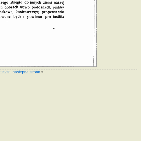
 tekst
·
następna strona
»