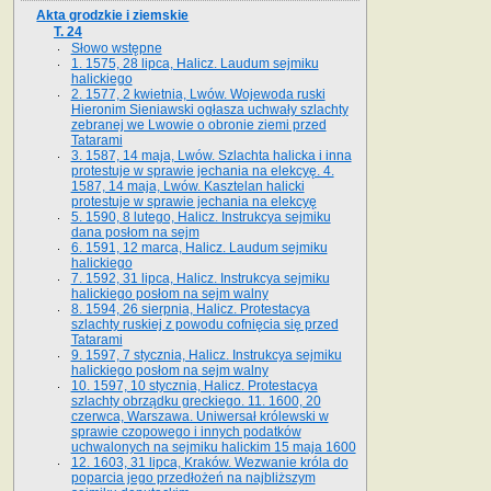
Akta grodzkie i ziemskie
T. 24
Słowo wstępne
1. 1575, 28 lipca, Halicz. Laudum sejmiku
halickiego
2. 1577, 2 kwietnia, Lwów. Wojewoda ruski
Hieronim Sieniawski ogłasza uchwały szlachty
zebranej we Lwowie o obronie ziemi przed
Tatarami
3. 1587, 14 maja, Lwów. Szlachta halicka i inna
protestuje w sprawie jechania na elekcyę. 4.
1587, 14 maja, Lwów. Kasztelan halicki
protestuje w sprawie jechania na elekcyę
5. 1590, 8 lutego, Halicz. Instrukcya sejmiku
dana posłom na sejm
6. 1591, 12 marca, Halicz. Laudum sejmiku
halickiego
7. 1592, 31 lipca, Halicz. Instrukcya sejmiku
halickiego posłom na sejm walny
8. 1594, 26 sierpnia, Halicz. Protestacya
szlachty ruskiej z powodu cofnięcia się przed
Tatarami
9. 1597, 7 stycznia, Halicz. Instrukcya sejmiku
halickiego posłom na sejm walny
10. 1597, 10 stycznia, Halicz. Protestacya
szlachty obrządku greckiego. 11. 1600, 20
czerwca, Warszawa. Uniwersał królewski w
sprawie czopowego i innych podatków
uchwalonych na sejmiku halickim 15 maja 1600
12. 1603, 31 lipca, Kraków. Wezwanie króla do
poparcia jego przedłożeń na najbliższym