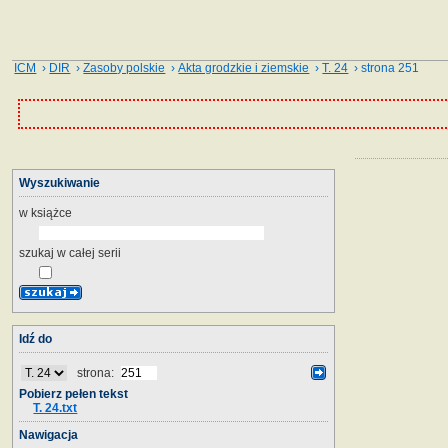
ICM
›
DIR
›
Zasoby polskie
›
Akta grodzkie i ziemskie
›
T. 24
› strona 251
Wyszukiwanie
w książce
szukaj w całej serii
Idź do
strona:
Pobierz pełen tekst
T. 24.txt
Nawigacja