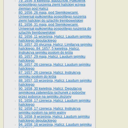
79. 1656, 8 kwietnia, Babuchów. Pułkownik
pospolitego ruszenia ziemi halickiej wzywa
ziemian pod Halicz
80. 1656, 26 maja, pod Siemikowcami.
Uniwersał pułkownika pospolitego ruszenia
ziemi halickiej do szlachty trembowelskiej
81. 1656, 31 maja, pod Siemikowcami.
Uniwersał pułkownika pospolitego ruszenia do
szlachty trembowelskiej
82. 1656, 11 września, Halicz. Laudum sejmiku
halickiego deputackiego
83. 1657, 20 stycznia, Halicz. Limitacya sejmiku
halickiego. 84. 1657, 5 kwietnia, Halicz.
Instrukcya sejmiku posłom do króla
85. 1657, 29 maja, Halicz. Laudum sejmiku
halickiego
86. 1657, 26 czerwca, Halicz. Laudum sejmiku
halickiego
87. 1657, 26 czerwca, Halicz. Instrukcya
sejmiku posłom do króla
88. 1657, 10 września, Halicz. Laudum sejmiku
halickiego
90. 1658, 30 kwietnia, Halicz. Deputacya
sejmikowa zatwierdza rachunek z poborów
przez poborcę na sejmiku złożony
91. 1658, 17 czerwca, Halicz. Laudum sejmiku
halickiego
92. 1658, 17 czerwca, Halicz. Instrukcya
sejmiku posłom na sejm walny
93. 1658, 9 września, Halicz. Laudum sejmiku
halickiego deputackiego
94. 1658, 16 września, Halicz. Laudum sejmiku