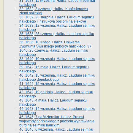
31. 1628, 11 września, Halicz. Laudum sejmiku
halickiego
32. 1632, 3 czerwca, Halicz. Konfederacya
ziemi halickiej
33. 1632, 23 sierpnia, Halicz. Laudum sejmiku
halickiego i instrukcya posłom na elekcyę
34. 1633, 12 września, Halicz. Laudum sejmiku
halickiego
35. 1635, 25 czerwca, Halicz. Laudum sejmiku
halickiego
36. 1636, 10 lutego, Halicz. Uniwersał
Zygmunta Świrskiego poborcy halickiego. 37.
1640, 25 czerwca, Halicz. Laudum sejmiku
halickiego
38. 1640, 10 września, Halicz. Laudum sejmiku
halickiego
39. 1642, 15 maja, Halicz. Laudum sejmiku
halickiego
40. 1642, 15 września, Halicz. Laudum sejmiku
halickiego deputackiego
41. 1642, 15 września, Halicz. Laudum sejmiku
halickiego
42. 1642, 19 grudnia, Halicz. Laudum sejmiku
halickiego
43. 1643, 4 maja, Halicz. Laudum sejmiku
halickiego
44. 1643, 14 września, Halicz. Laudum sejmiku
halickiego
45. 1645, 7 października, Halicz. Protest
wojewody podolskiego z powodu wyprawiania
burd na sejmiku halickim
46. 1646, 6 września, Halicz. Laudum sejmiku