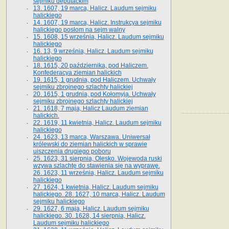
sejmiku deputackim
13. 1607, 19 marca, Halicz. Laudum sejmiku
halickiego
14. 1607, 19 marca, Halicz. Instrukcya sejmiku
halickiego posłom na sejm walny
15. 1608, 15 września, Halicz. Laudum sejmiku
halickiego
16. 13, 9 września, Halicz. Laudum sejmiku
halickiego
18. 1615, 20 października, pod Haliczem.
Konfederacya ziemian halickich
19. 1615, 1 grudnia, pod Haliczem. Uchwały
sejmiku zbrojnego szlachty halickiej
20. 1615, 1 grudnia, pod Kołomyją. Uchwały
sejmiku zbrojnego szlachty halickiej
21. 1618, 7 maja, Halicz Laudum ziemian
halickich.
22. 1619, 11 kwietnia, Halicz. Laudum sejmiku
halickiego
24. 1623, 13 marca, Warszawa. Uniwersał
królewski do ziemian halickich w sprawie
uiszczenia drugiego poboru
25. 1623, 31 sierpnia, Olesko. Wojewoda ruski
wzywa szlachtę do stawienia się na wyprawę.
26. 1623, 11 września, Halicz. Laudum sejmiku
halickiego
27. 1624, 1 kwietnia, Halicz. Laudum sejmiku
halickiego. 28. 1627, 10 marca, Halicz. Laudum
sejmiku halickiego
29. 1627, 6 maja, Halicz. Laudum sejmiku
halickiego. 30. 1628, 14 sierpnia, Halicz.
Laudum sejmiku halickiego