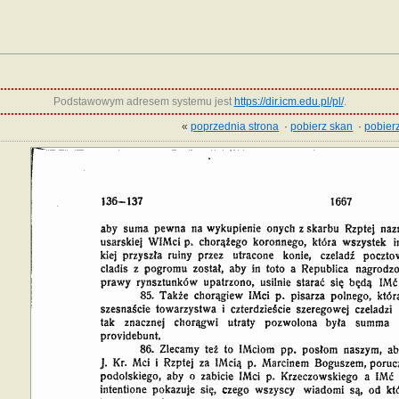
Podstawowym adresem systemu jest
https://dir.icm.edu.pl/pl/
.
«
poprzednia strona
·
pobierz skan
·
pobierz