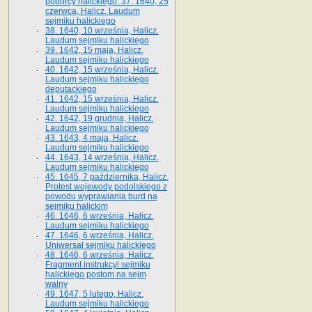
poborcy halickiego. 37. 1640, 25
czerwca, Halicz. Laudum
sejmiku halickiego
38. 1640, 10 września, Halicz.
Laudum sejmiku halickiego
39. 1642, 15 maja, Halicz.
Laudum sejmiku halickiego
40. 1642, 15 września, Halicz.
Laudum sejmiku halickiego
deputackiego
41. 1642, 15 września, Halicz.
Laudum sejmiku halickiego
42. 1642, 19 grudnia, Halicz.
Laudum sejmiku halickiego
43. 1643, 4 maja, Halicz.
Laudum sejmiku halickiego
44. 1643, 14 września, Halicz.
Laudum sejmiku halickiego
45. 1645, 7 października, Halicz.
Protest wojewody podolskiego z
powodu wyprawiania burd na
sejmiku halickim
46. 1646, 6 września, Halicz.
Laudum sejmiku halickiego
47. 1646, 6 września, Halicz.
Uniwersał sejmiku halickiego
48. 1646, 6 września, Halicz.
Fragment instrukcyi sejmiku
halickiego postom na sejm
walny
49. 1647, 5 lutego, Halicz.
Laudum sejmiku halickiego