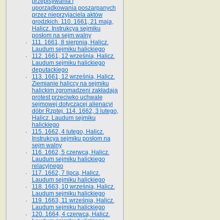
przepisywania i
uporządkowania poszarpanych
przez nieprzyjaciela aktów
grodzkich. 110. 1661, 21 maja,
Halicz. Instrukcya sejmiku
posłom na sejm walny
111. 1661, 8 sierpnia, Halicz.
Laudum sejmiku halickiego
112. 1661, 12 września, Halicz.
Laudum sejmiku halickiego
deputackiego
113. 1661, 12 września, Halicz.
Ziemianie haliccy na sejmiku
halickim zgromadzeni zakładają
protest przeciwko uchwale
sejmowej dotyczącej alienacyi
dóbr Rzptej. 114. 1662, 3 lutego,
Halicz. Laudum sejmiku
halickiego
115. 1662, 4 lutego, Halicz.
Instrukcya sejmiku posłom na
sejm walny
116. 1662, 5 czerwca, Halicz.
Laudum sejmiku halickiego
relacyjnego
117. 1662, 7 lipca, Halicz.
Laudum sejmiku halickiego
118. 1663, 10 września, Halicz.
Laudum sejmiku halickiego
119. 1663, 11 września, Halicz.
Laudum sejmiku halickiego
120. 1664, 4 czerwca, Halicz.