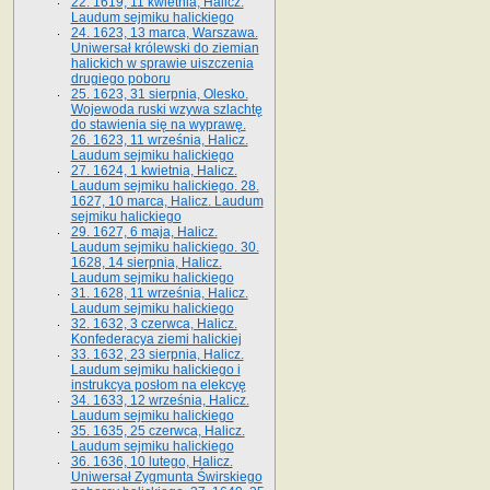
22. 1619, 11 kwietnia, Halicz.
Laudum sejmiku halickiego
24. 1623, 13 marca, Warszawa.
Uniwersał królewski do ziemian
halickich w sprawie uiszczenia
drugiego poboru
25. 1623, 31 sierpnia, Olesko.
Wojewoda ruski wzywa szlachtę
do stawienia się na wyprawę.
26. 1623, 11 września, Halicz.
Laudum sejmiku halickiego
27. 1624, 1 kwietnia, Halicz.
Laudum sejmiku halickiego. 28.
1627, 10 marca, Halicz. Laudum
sejmiku halickiego
29. 1627, 6 maja, Halicz.
Laudum sejmiku halickiego. 30.
1628, 14 sierpnia, Halicz.
Laudum sejmiku halickiego
31. 1628, 11 września, Halicz.
Laudum sejmiku halickiego
32. 1632, 3 czerwca, Halicz.
Konfederacya ziemi halickiej
33. 1632, 23 sierpnia, Halicz.
Laudum sejmiku halickiego i
instrukcya posłom na elekcyę
34. 1633, 12 września, Halicz.
Laudum sejmiku halickiego
35. 1635, 25 czerwca, Halicz.
Laudum sejmiku halickiego
36. 1636, 10 lutego, Halicz.
Uniwersał Zygmunta Świrskiego