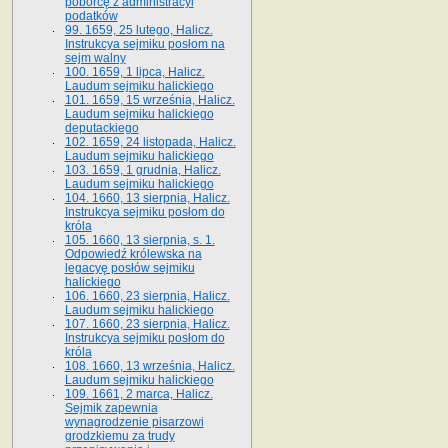
poborcę z administracyi
podatków
99. 1659, 25 lutego, Halicz.
Instrukcya sejmiku posłom na
sejm walny
100. 1659, 1 lipca, Halicz.
Laudum sejmiku halickiego
101. 1659, 15 września, Halicz.
Laudum sejmiku halickiego
deputackiego
102. 1659, 24 listopada, Halicz.
Laudum sejmiku halickiego
103. 1659, 1 grudnia, Halicz.
Laudum sejmiku halickiego
104. 1660, 13 sierpnia, Halicz.
Instrukcya sejmiku posłom do
króla
105. 1660, 13 sierpnia, s. 1.
Odpowiedź królewska na
legacyę posłów sejmiku
halickiego
106. 1660, 23 sierpnia, Halicz.
Laudum sejmiku halickiego
107. 1660, 23 sierpnia, Halicz.
Instrukcya sejmiku posłom do
króla
108. 1660, 13 września, Halicz.
Laudum sejmiku halickiego
109. 1661, 2 marca, Halicz.
Sejmik zapewnia
wynagrodzenie pisarzowi
grodzkiemu za trudy