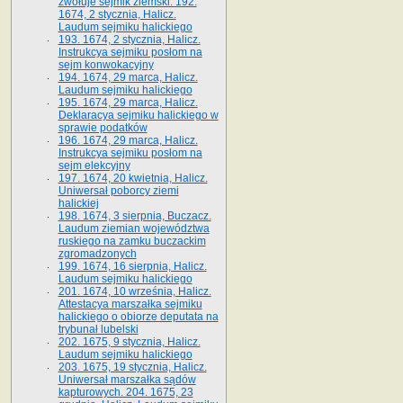
zwołuje sejmik ziemski. 192.
1674, 2 stycznia, Halicz.
Laudum sejmiku halickiego
193. 1674, 2 stycznia, Halicz.
Instrukcya sejmiku posłom na
sejm konwokacyjny
194. 1674, 29 marca, Halicz.
Laudum sejmiku halickiego
195. 1674, 29 marca, Halicz.
Deklaracya sejmiku halickiego w
sprawie podatków
196. 1674, 29 marca, Halicz.
Instrukcya sejmiku posłom na
sejm elekcyjny
197. 1674, 20 kwietnia, Halicz.
Uniwersał poborcy ziemi
halickiej
198. 1674, 3 sierpnia, Buczacz.
Laudum ziemian województwa
ruskiego na zamku buczackim
zgromadzonych
199. 1674, 16 sierpnia, Halicz.
Laudum sejmiku halickiego
201. 1674, 10 września, Halicz.
Attestacya marszałka sejmiku
halickiego o obiorze deputata na
trybunał lubelski
202. 1675, 9 stycznia, Halicz.
Laudum sejmiku halickiego
203. 1675, 19 stycznia, Halicz.
Uniwersał marszałka sądów
kapturowych. 204. 1675, 23