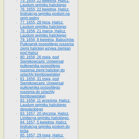
75. 1655, 22 kwietnia, Halicz.
Laudum sejmiku halickiego
76. 1655, 22 kwietnia, Halicz.
Instrukcya sejmiku posłom na
sejm walny
77. 1655, 28 lipca, Halicz.
Laudum sejmiku halickiego
78. 1656, 21 marca, Halicz.
Laudum sejmiku halickiego
79. 1656, 8 kwietnia, Babuchów.
Pułkownik pospolitego ruszenia
ziemi halickiej wzywa ziemian
pod Halicz
80. 1656, 26 maja, pod
Siemikowcami. Uniwersał
pułkownika pospolitego
ruszenia ziemi halickiej do
szlachty trembowelskiej
81. 1656, 31 maja, pod
Siemikowcami. Uniwersał
pułkownika pospolitego
ruszenia do szlachty
trembowelskiej
82. 1656, 11 września, Halicz.
Laudum sejmiku halickiego
deputackiego
83. 1657, 20 stycznia, Halicz.
Limitacya sejmiku halickiego.
84. 1657, 5 kwietnia, Halicz.
Instrukcya sejmiku posłom do
króla
85. 1657, 29 maja, Halicz.