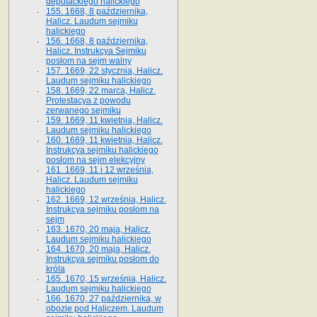
deputackiego halickiego
155. 1668, 8 października,
Halicz. Laudum sejmiku
halickiego
156. 1668, 8 października,
Halicz. Instrukcya Sejmiku
posłom na sejm walny
157. 1669, 22 stycznia, Halicz.
Laudum sejmiku halickiego
158. 1669, 22 marca, Halicz.
Protestacya z powodu
zerwanego sejmiku
159. 1669, 11 kwietnia, Halicz.
Laudum sejmiku halickiego
160. 1669, 11 kwietnia, Halicz.
Instrukcya sejmiku halickiego
posłom na sejm elekcyjny
161. 1669, 11 i 12 września,
Halicz. Laudum sejmiku
halickiego
162. 1669, 12 września, Halicz.
Instrukcya sejmiku posłom na
sejm
163. 1670, 20 maja, Halicz.
Laudum sejmiku halickiego
164. 1670, 20 maja, Halicz.
Instrukcya sejmiku posłom do
króla
165. 1670, 15 września, Halicz.
Laudum sejmiku halickiego
166. 1670, 27 października, w
obozie pod Haliczem. Laudum