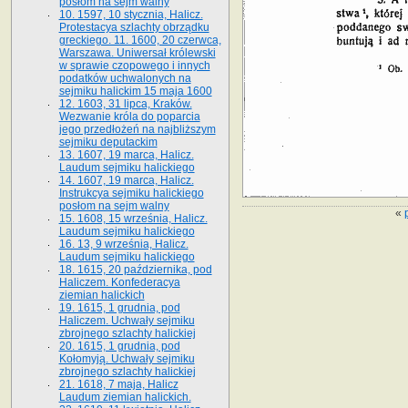
posłom na sejm walny
10. 1597, 10 stycznia, Halicz.
Protestacya szlachty obrządku
greckiego. 11. 1600, 20 czerwca,
Warszawa. Uniwersał królewski
w sprawie czopowego i innych
podatków uchwalonych na
sejmiku halickim 15 maja 1600
12. 1603, 31 lipca, Kraków.
Wezwanie króla do poparcia
jego przedłożeń na najbliższym
sejmiku deputackim
13. 1607, 19 marca, Halicz.
Laudum sejmiku halickiego
14. 1607, 19 marca, Halicz.
Instrukcya sejmiku halickiego
posłom na sejm walny
«
15. 1608, 15 września, Halicz.
Laudum sejmiku halickiego
16. 13, 9 września, Halicz.
Laudum sejmiku halickiego
18. 1615, 20 października, pod
Haliczem. Konfederacya
ziemian halickich
19. 1615, 1 grudnia, pod
Haliczem. Uchwały sejmiku
zbrojnego szlachty halickiej
20. 1615, 1 grudnia, pod
Kołomyją. Uchwały sejmiku
zbrojnego szlachty halickiej
21. 1618, 7 maja, Halicz
Laudum ziemian halickich.