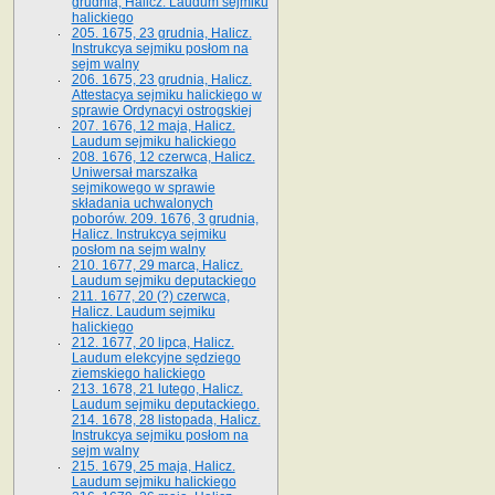
grudnia, Halicz. Laudum sejmiku
halickiego
205. 1675, 23 grudnia, Halicz.
Instrukcya sejmiku posłom na
sejm walny
206. 1675, 23 grudnia, Halicz.
Attestacya sejmiku halickiego w
sprawie Ordynacyi ostrogskiej
207. 1676, 12 maja, Halicz.
Laudum sejmiku halickiego
208. 1676, 12 czerwca, Halicz.
Uniwersał marszałka
sejmikowego w sprawie
składania uchwalonych
poborów. 209. 1676, 3 grudnia,
Halicz. Instrukcya sejmiku
posłom na sejm walny
210. 1677, 29 marca, Halicz.
Laudum sejmiku deputackiego
211. 1677, 20 (?) czerwca,
Halicz. Laudum sejmiku
halickiego
212. 1677, 20 lipca, Halicz.
Laudum elekcyjne sędziego
ziemskiego halickiego
213. 1678, 21 lutego, Halicz.
Laudum sejmiku deputackiego.
214. 1678, 28 listopada, Halicz.
Instrukcya sejmiku posłom na
sejm walny
215. 1679, 25 maja, Halicz.
Laudum sejmiku halickiego