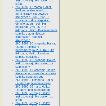
Instrukcya sejmiku posłom do
króla
257. 1692, 12 marca, Halicz.
Kwit marszałka sejmiku z
administracyi czopowego i
szelężnego. 258. 1692, 16
września, Halicz. Zapiska o
oblacie laudum sejmiku
halickiego. 259. 1692, 3
listopada, Halicz. Kwit marszałka
sejmiku z administracyi
czopowego, prasołki i
szelężnego
260. 1692, 10 listopada, Halicz.
Laudum elekcyjne
podkomorzego. 261. 1692, 12
listopada, Halicz. Laudum
sejmiku halickiego
262. 1692, 12 listopada, Halicz.
Instrukcya sejmiku posłom na
sejm walny
263. 1693, 15 września, Halicz.
Protestacya z powodu zerwania
sejmiku deputackiego
264. 1694, 3 listopada, Halicz.
Laudum sejmiku halickiego
265. 1695, 26 maja, Halicz.
Laudum sejmiku halickiego
266. 1695, 26 maja, Halicz.
Instrukcya sejmiku posłom do
króla
267. 1695, 28 maja, Halicz.