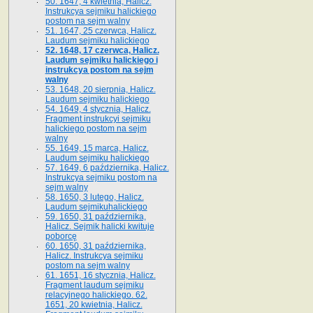
50. 1647, 4 kwietnia, Halicz.
Instrukcya sejmiku halickiego
postom na sejm walny
51. 1647, 25 czerwca, Halicz.
Laudum sejmiku halickiego
52. 1648, 17 czerwca, Halicz.
Laudum sejmiku halickiego i
instrukcya postom na sejm
walny
53. 1648, 20 sierpnia, Halicz.
Laudum sejmiku halickiego
54. 1649, 4 stycznia, Halicz.
Fragment instrukcyi sejmiku
halickiego postom na sejm
walny
55. 1649, 15 marca, Halicz.
Laudum sejmiku halickiego
57. 1649, 6 października, Halicz.
Instrukcya sejmiku postom na
sejm walny
58. 1650, 3 lutego, Halicz.
Laudum sejmikuhalickiego
59. 1650, 31 października,
Halicz. Sejmik halicki kwituje
poborcę
60. 1650, 31 października,
Halicz. Instrukcya sejmiku
postom na sejm walny
61. 1651, 16 stycznia, Halicz.
Fragment laudum sejmiku
relacyjnego halickiego. 62.
1651, 20 kwietnia, Halicz.