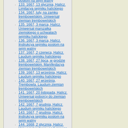
posłom na sejm walny
133. 1667, 13 stycznia, Halicz.
Limitacya sejmiku halickiego
134. 1667, luty, na zamku
trembowelskim. Uniwersał
ziemian trembowelskich
135. 1667, 3 marca, Halicz.
Uniwersał marszałka
ziemskiego o uchwałach
sejmiku halickiego
136. 1667, 3 marca, Halicz.
Instrukcya sejmiku posłom na
sejm walny
137. 1667, 2 czerwca, Halicz.
Laudum sejmiku halickiego
138. 1667, 27 lipca, w grodzie
trembowelskim. Manifestacya
ziemian trembowelskich
139. 1667, 13 września, Halicz.
Laudum sejmiku halickiego
140. 1667, 27 września,
Trembowla. Laudum ziemian
trembowelskich
141. 1667, 20 listopada, Halicz.
Uniwersał poborcy do ziemian
trembowelskich
142. 1667, 7 grudnia, Halicz.
Laudum sejmiku halickiego
143. 1667, 7 grudnia, Halicz.
Instrukcya sejmiku posłom na
sejm walny
144. 1668, 2 stycznia, Halicz.