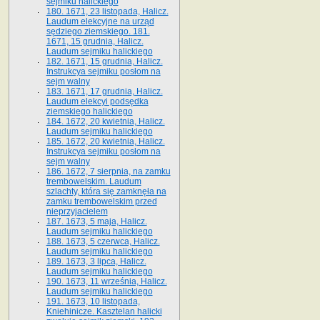
sejmiku halickiego
180. 1671, 23 listopada, Halicz.
Laudum elekcyjne na urząd
sędziego ziemskiego. 181.
1671, 15 grudnia, Halicz.
Laudum sejmiku halickiego
182. 1671, 15 grudnia, Halicz.
Instrukcya sejmiku posłom na
sejm walny
183. 1671, 17 grudnia, Halicz.
Laudum elekcyi podsędka
ziemskiego halickiego
184. 1672, 20 kwietnia, Halicz.
Laudum sejmiku halickiego
185. 1672, 20 kwietnia, Halicz.
Instrukcya sejmiku posłom na
sejm walny
186. 1672, 7 sierpnia, na zamku
trembowelskim. Laudum
szlachty, która się zamknęła na
zamku trembowelskim przed
nieprzyjacielem
187. 1673, 5 maja, Halicz.
Laudum sejmiku halickiego
188. 1673, 5 czerwca, Halicz.
Laudum sejmiku halickiego
189. 1673, 3 lipca, Halicz.
Laudum sejmiku halickiego
190. 1673, 11 września, Halicz.
Laudum sejmiku halickiego
191. 1673, 10 listopada,
Kniehinicze. Kasztelan halicki