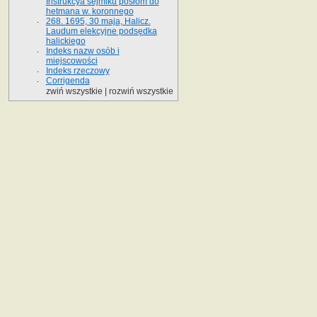
Instrukcya sejmiku posłom do
hetmana w. koronnego
268. 1695, 30 maja, Halicz.
Laudum elekcyjne podsędka
halickiego
Indeks nazw osób i
miejscowości
Indeks rzeczowy
Corrigenda
zwiń wszystkie
|
rozwiń wszystkie