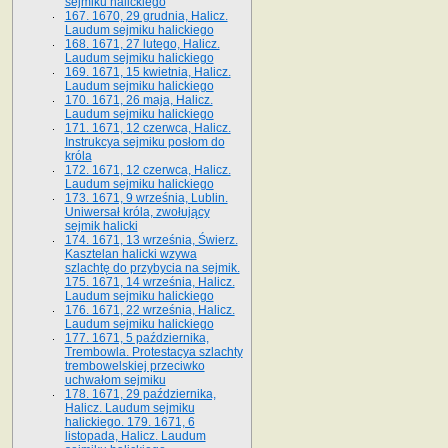
sejmiku halickiego
167. 1670, 29 grudnia, Halicz.
Laudum sejmiku halickiego
168. 1671, 27 lutego, Halicz.
Laudum sejmiku halickiego
169. 1671, 15 kwietnia, Halicz.
Laudum sejmiku halickiego
170. 1671, 26 maja, Halicz.
Laudum sejmiku halickiego
171. 1671, 12 czerwca, Halicz.
Instrukcya sejmiku posłom do
króla
172. 1671, 12 czerwca, Halicz.
Laudum sejmiku halickiego
173. 1671, 9 września, Lublin.
Uniwersał króla, zwołujący
sejmik halicki
174. 1671, 13 września, Świerz.
Kasztelan halicki wzywa
szlachtę do przybycia na sejmik.
175. 1671, 14 września, Halicz.
Laudum sejmiku halickiego
176. 1671, 22 września, Halicz.
Laudum sejmiku halickiego
177. 1671, 5 października,
Trembowla. Protestacya szlachty
trembowelskiej przeciwko
uchwałom sejmiku
178. 1671, 29 października,
Halicz. Laudum sejmiku
halickiego. 179. 1671, 6
listopada, Halicz. Laudum