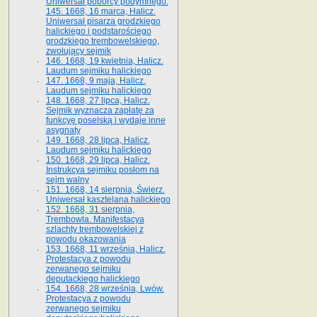
Uniwersał poborcy podymnego.
145. 1668, 16 marca, Halicz.
Uniwersał pisarza grodzkiego
halickiego i podstarościego
grodzkiego trembowelskiego,
zwołujący sejmik
146. 1668, 19 kwietnia, Halicz.
Laudum sejmiku halickiego
147. 1668, 9 maja, Halicz.
Laudum sejmiku halickiego
148. 1668, 27 lipca, Halicz.
Sejmik wyznacza zapłatę za
funkcyę poselską i wydaje inne
asygnaty
149. 1668, 28 lipca, Halicz.
Laudum sejmiku halickiego
150. 1668, 29 lipca, Halicz.
Instrukcya sejmiku posłom na
sejm walny
151. 1668, 14 sierpnia, Świerz.
Uniwersał kasztelana halickiego
152. 1668, 31 sierpnia,
Trembowla. Manifestacya
szlachty trembowelskiej z
powodu okazowania
153. 1668, 11 września, Halicz.
Protestacya z powodu
zerwanego sejmiku
deputackiego halickiego
154. 1668, 28 września, Lwów.
Protestacya z powodu
zerwanego sejmiku