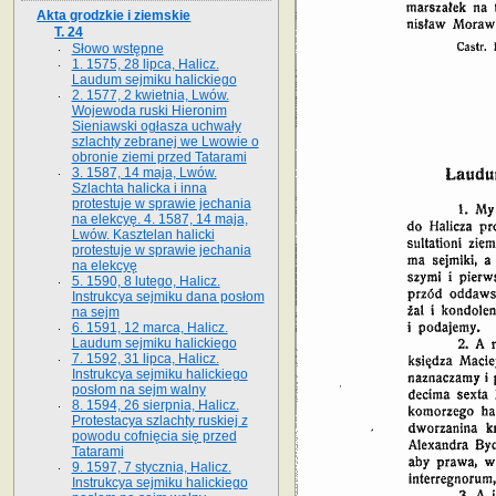
Akta grodzkie i ziemskie
T. 24
Słowo wstępne
1. 1575, 28 lipca, Halicz.
Laudum sejmiku halickiego
2. 1577, 2 kwietnia, Lwów.
Wojewoda ruski Hieronim
Sieniawski ogłasza uchwały
szlachty zebranej we Lwowie o
obronie ziemi przed Tatarami
3. 1587, 14 maja, Lwów.
Szlachta halicka i inna
protestuje w sprawie jechania
na elekcyę. 4. 1587, 14 maja,
Lwów. Kasztelan halicki
protestuje w sprawie jechania
na elekcyę
5. 1590, 8 lutego, Halicz.
Instrukcya sejmiku dana posłom
na sejm
6. 1591, 12 marca, Halicz.
Laudum sejmiku halickiego
7. 1592, 31 lipca, Halicz.
Instrukcya sejmiku halickiego
posłom na sejm walny
8. 1594, 26 sierpnia, Halicz.
Protestacya szlachty ruskiej z
powodu cofnięcia się przed
Tatarami
9. 1597, 7 stycznia, Halicz.
Instrukcya sejmiku halickiego