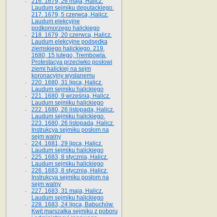
216. 1679, 26 maja, Halicz.
Laudum sejmiku deputackiego.
217. 1679, 5 czerwca, Halicz.
Laudum elekcyjne
podkomorzego halickiego
218. 1679, 20 czerwca, Halicz.
Laudum elekcyjne podsędka
ziemskiego halickiego. 219.
1680, 15 lutego, Trembowla.
Protestacya przeciwko posłowi
ziemi halickiej na sejm
koronacyjny wysłanemu
220. 1680, 31 lipca, Halicz.
Laudum sejmiku halickiego
221. 1680, 9 września, Halicz.
Laudum sejmiku halickiego
222. 1680, 26 listopada, Halicz.
Laudum sejmiku halickiego.
223. 1680, 26 listopada, Halicz.
Instrukcya sejmiku posłom na
sejm walny
224. 1681, 29 lipca, Halicz.
Laudum sejmiku halickiego
225. 1683, 8 stycznia, Halicz.
Laudum sejmiku halickiego
226. 1683, 8 stycznia, Halicz.
Instrukcya sejmiku posłom na
sejm walny
227. 1683, 31 maja, Halicz.
Laudum sejmiku halickiego
228. 1683, 24 lipca, Babuchów.
Kwit marszałka sejmiku z poboru