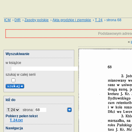
ICM
›
DIR
›
Zasoby polskie
›
Akta grodzkie i ziemskie
›
T. 24
› strona 68
Podstawowym adrese
«
Wyszukiwanie
w książce
szukaj w całej serii
Idź do
strona:
Pobierz pełen tekst
T. 24.txt
Nawigacja