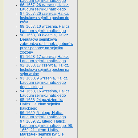
Laudum sejmiku halickiego
86. 1657, 26 czerwca, Halicz.
Laudum sejmiku halickiego
87. 1657, 26 czerwca, Halicz.
Instrukcya sejmiku posłom do
króla
88. 1657, 10 września, Halicz.
Laudum sejmiku halickiego
90. 1658, 30 kwietnia, Halicz.
Deputacya sejmikowa
zatwierdza rachunek z poborów
przez poborcę na sejmiku
złożony
91. 1658, 17 czerwca, Halicz.
Laudum sejmiku halickiego
92. 1658, 17 czerwca, Halicz.
Instrukcya sejmiku posłom na
sejm walny
93. 1658, 9 września, Halicz.
Laudum sejmiku halickiego
deputackiego
94. 1658, 16 września, Halicz.
Laudum sejmiku halickiego
95. 1658, 24 października,
Halicz. Laudum sejmiku
halickiego
96. 1659, 5 lutego, Halicz.
Laudum sejmiku halickiego
97. 1659, 21 lutego, Halicz.
Laudum sejmiku halickiego. 98.
1659, 21 lutego, Halicz.
Marszałek sejmiku kwituje