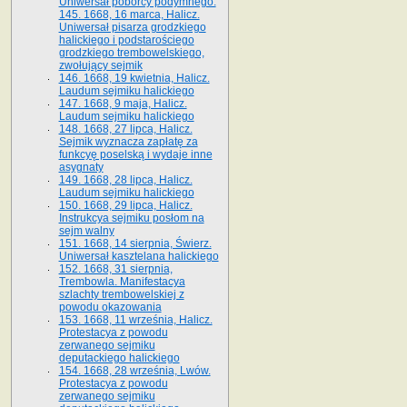
Uniwersał poborcy podymnego.
145. 1668, 16 marca, Halicz.
Uniwersał pisarza grodzkiego
halickiego i podstarościego
grodzkiego trembowelskiego,
zwołujący sejmik
146. 1668, 19 kwietnia, Halicz.
Laudum sejmiku halickiego
147. 1668, 9 maja, Halicz.
Laudum sejmiku halickiego
148. 1668, 27 lipca, Halicz.
Sejmik wyznacza zapłatę za
funkcyę poselską i wydaje inne
asygnaty
149. 1668, 28 lipca, Halicz.
Laudum sejmiku halickiego
150. 1668, 29 lipca, Halicz.
Instrukcya sejmiku posłom na
sejm walny
151. 1668, 14 sierpnia, Świerz.
Uniwersał kasztelana halickiego
152. 1668, 31 sierpnia,
Trembowla. Manifestacya
szlachty trembowelskiej z
powodu okazowania
153. 1668, 11 września, Halicz.
Protestacya z powodu
zerwanego sejmiku
deputackiego halickiego
154. 1668, 28 września, Lwów.
Protestacya z powodu
zerwanego sejmiku