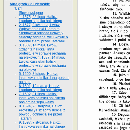
Akta grodzkie i ziemskie
T. 24
Słowo wstępne
1. 1575, 28 lipca, Halicz.
Laudum sejmiku halickiego
2. 1577, 2 kwietnia, Lwów.
Wojewoda ruski Hieronim
Sieniawski ogłasza uchwały
szlachty zebranej we Lwowie o
obronie ziemi przed Tatarami
3. 1587, 14 maja, Lwów.
Szlachta halicka i inna
protestuje w sprawie jechania
na elekcyę. 4. 1587, 14 maja,
Lwów. Kasztelan halicki
protestuje w sprawie jechania
na elekcyę
5. 1590, 8 lutego, Halicz.
Instrukcya sejmiku dana posłom
na sejm
6. 1591, 12 marca, Halicz.
Laudum sejmiku halickiego
7. 1592, 31 lipca, Halicz.
Instrukcya sejmiku halickiego
posłom na sejm walny
8. 1594, 26 sierpnia, Halicz.
Protestacya szlachty ruskiej z
powodu cofnięcia się przed
Tatarami
9. 1597, 7 stycznia, Halicz.
Instrukcya sejmiku halickiego