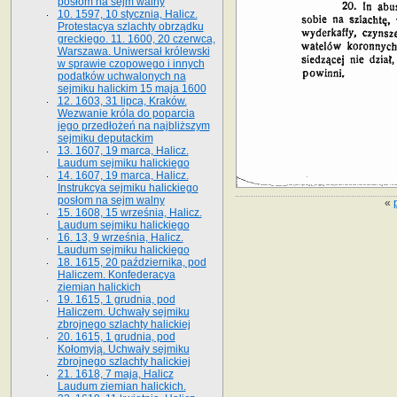
posłom na sejm walny
10. 1597, 10 stycznia, Halicz.
Protestacya szlachty obrządku
greckiego. 11. 1600, 20 czerwca,
Warszawa. Uniwersał królewski
w sprawie czopowego i innych
podatków uchwalonych na
sejmiku halickim 15 maja 1600
12. 1603, 31 lipca, Kraków.
Wezwanie króla do poparcia
jego przedłożeń na najbliższym
sejmiku deputackim
13. 1607, 19 marca, Halicz.
Laudum sejmiku halickiego
14. 1607, 19 marca, Halicz.
Instrukcya sejmiku halickiego
posłom na sejm walny
«
15. 1608, 15 września, Halicz.
Laudum sejmiku halickiego
16. 13, 9 września, Halicz.
Laudum sejmiku halickiego
18. 1615, 20 października, pod
Haliczem. Konfederacya
ziemian halickich
19. 1615, 1 grudnia, pod
Haliczem. Uchwały sejmiku
zbrojnego szlachty halickiej
20. 1615, 1 grudnia, pod
Kołomyją. Uchwały sejmiku
zbrojnego szlachty halickiej
21. 1618, 7 maja, Halicz
Laudum ziemian halickich.