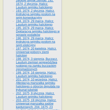
zwołuje sejmik ziemski. 192.
1674, 2 stycznia, Halicz.
Laudum sejmiku halickiego
193. 1674, 2 stycznia, Halicz.
Instrukcya sejmiku posłom na
sejm konwokacyjny
194. 1674, 29 marca, Halicz.
Laudum sejmiku halickiego
195. 1674, 29 marca, Halicz.
Deklaracya sejmiku halickiego w
sprawie podatków
196. 1674, 29 marca, Halicz.
Instrukcya sejmiku posłom na
sejm elekcyjny
197. 1674, 20 kwietnia, Halicz.
Uniwersał poborcy ziemi
halickiej
198. 1674, 3 sierpnia, Buczacz.
Laudum ziemian województwa
ruskiego na zamku buczackim
zgromadzonych
199. 1674, 16 sierpnia, Halicz.
Laudum sejmiku halickiego
201. 1674, 10 września, Halicz.
Attestacya marszałka sejmiku
halickiego o obiorze deputata na
trybunał lubelski
202. 1675, 9 stycznia, Halicz.
Laudum sejmiku halickiego
203. 1675, 19 stycznia, Halicz.
Uniwersał marszałka sądów
kapturowych. 204. 1675, 23