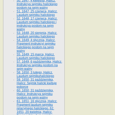
50. 1647, 4 kwietnia, Halicz.
Instrukcya sejmiku halickiego
postom na sejm walny
51. 1647, 25 czerwca, Halicz.
Laudum sejmiku halickiego
52. 1648, 17 czerwca, Halicz.
Laudum sejmiku halickiego i
instrukcya postom na sejm
walny
53. 1648, 20 sierpnia, Halicz.
Laudum sejmiku halickiego
54. 1649, 4 stycznia, Halicz.
Fragment instrukcyi sejmiku
halickiego postom na sejm
walny
55. 1649, 15 marca, Halicz.
Laudum sejmiku halickiego
57. 1649, 6 października, Halicz.
Instrukcya sejmiku postom na
sejm walny
58. 1650, 3 lutego, Halicz.
Laudum sejmikuhalickiego
59. 1650, 31 października,
Halicz. Sejmik halicki kwituje
poborcę
60. 1650, 31 października,
Halicz. Instrukcya sejmiku
postom na sejm walny
61. 1651, 16 stycznia, Halicz.
Fragment laudum sejmiku
relacyjnego halickiego. 62.
1651, 20 kwietnia, Halicz.