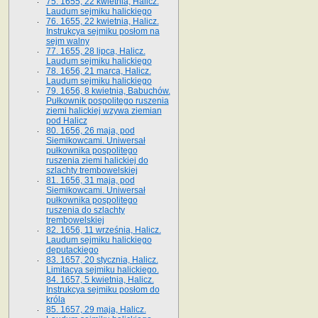
75. 1655, 22 kwietnia, Halicz.
Laudum sejmiku halickiego
76. 1655, 22 kwietnia, Halicz.
Instrukcya sejmiku posłom na
sejm walny
77. 1655, 28 lipca, Halicz.
Laudum sejmiku halickiego
78. 1656, 21 marca, Halicz.
Laudum sejmiku halickiego
79. 1656, 8 kwietnia, Babuchów.
Pułkownik pospolitego ruszenia
ziemi halickiej wzywa ziemian
pod Halicz
80. 1656, 26 maja, pod
Siemikowcami. Uniwersał
pułkownika pospolitego
ruszenia ziemi halickiej do
szlachty trembowelskiej
81. 1656, 31 maja, pod
Siemikowcami. Uniwersał
pułkownika pospolitego
ruszenia do szlachty
trembowelskiej
82. 1656, 11 września, Halicz.
Laudum sejmiku halickiego
deputackiego
83. 1657, 20 stycznia, Halicz.
Limitacya sejmiku halickiego.
84. 1657, 5 kwietnia, Halicz.
Instrukcya sejmiku posłom do
króla
85. 1657, 29 maja, Halicz.