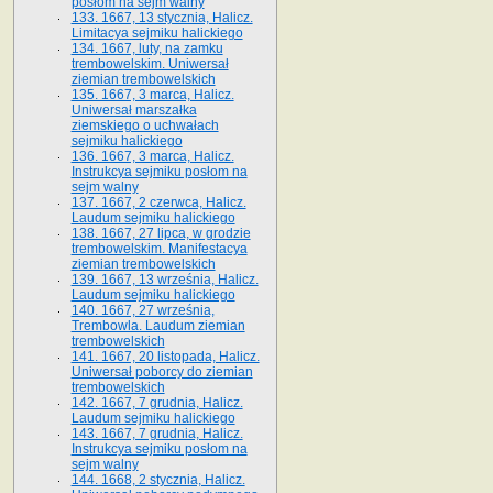
posłom na sejm walny
133. 1667, 13 stycznia, Halicz.
Limitacya sejmiku halickiego
134. 1667, luty, na zamku
trembowelskim. Uniwersał
ziemian trembowelskich
135. 1667, 3 marca, Halicz.
Uniwersał marszałka
ziemskiego o uchwałach
sejmiku halickiego
136. 1667, 3 marca, Halicz.
Instrukcya sejmiku posłom na
sejm walny
137. 1667, 2 czerwca, Halicz.
Laudum sejmiku halickiego
138. 1667, 27 lipca, w grodzie
trembowelskim. Manifestacya
ziemian trembowelskich
139. 1667, 13 września, Halicz.
Laudum sejmiku halickiego
140. 1667, 27 września,
Trembowla. Laudum ziemian
trembowelskich
141. 1667, 20 listopada, Halicz.
Uniwersał poborcy do ziemian
trembowelskich
142. 1667, 7 grudnia, Halicz.
Laudum sejmiku halickiego
143. 1667, 7 grudnia, Halicz.
Instrukcya sejmiku posłom na
sejm walny
144. 1668, 2 stycznia, Halicz.