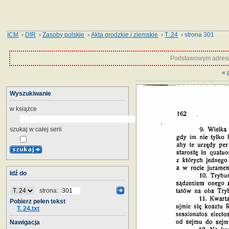
ICM
›
DIR
›
Zasoby polskie
›
Akta grodzkie i ziemskie
›
T. 24
› strona 301
Podstawowym adrese
«
Wyszukiwanie
w książce
szukaj w całej serii
Idź do
strona:
Pobierz pełen tekst
T. 24.txt
Nawigacja