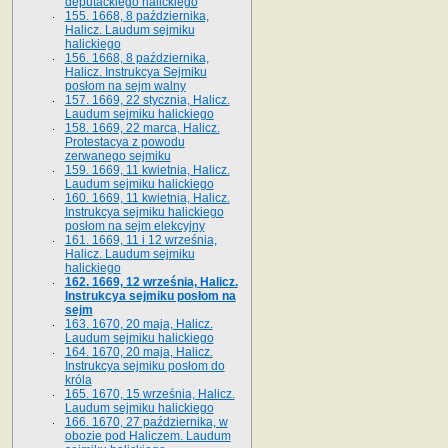
deputackiego halickiego
155. 1668, 8 października,
Halicz. Laudum sejmiku
halickiego
156. 1668, 8 października,
Halicz. Instrukcya Sejmiku
posłom na sejm walny
157. 1669, 22 stycznia, Halicz.
Laudum sejmiku halickiego
158. 1669, 22 marca, Halicz.
Protestacya z powodu
zerwanego sejmiku
159. 1669, 11 kwietnia, Halicz.
Laudum sejmiku halickiego
160. 1669, 11 kwietnia, Halicz.
Instrukcya sejmiku halickiego
posłom na sejm elekcyjny
161. 1669, 11 i 12 września,
Halicz. Laudum sejmiku
halickiego
162. 1669, 12 września, Halicz.
Instrukcya sejmiku posłom na
sejm
163. 1670, 20 maja, Halicz.
Laudum sejmiku halickiego
164. 1670, 20 maja, Halicz.
Instrukcya sejmiku posłom do
króla
165. 1670, 15 września, Halicz.
Laudum sejmiku halickiego
166. 1670, 27 października, w
obozie pod Haliczem. Laudum