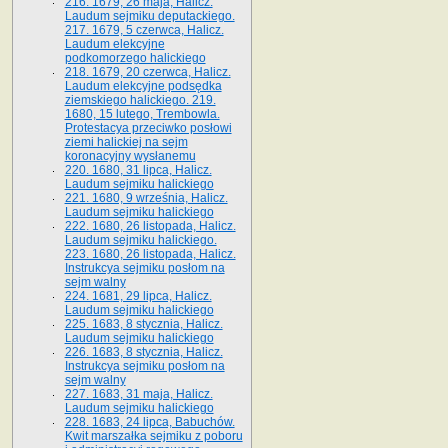
216. 1679, 26 maja, Halicz.
Laudum sejmiku deputackiego.
217. 1679, 5 czerwca, Halicz.
Laudum elekcyjne
podkomorzego halickiego
218. 1679, 20 czerwca, Halicz.
Laudum elekcyjne podsędka
ziemskiego halickiego. 219.
1680, 15 lutego, Trembowla.
Protestacya przeciwko posłowi
ziemi halickiej na sejm
koronacyjny wysłanemu
220. 1680, 31 lipca, Halicz.
Laudum sejmiku halickiego
221. 1680, 9 września, Halicz.
Laudum sejmiku halickiego
222. 1680, 26 listopada, Halicz.
Laudum sejmiku halickiego.
223. 1680, 26 listopada, Halicz.
Instrukcya sejmiku posłom na
sejm walny
224. 1681, 29 lipca, Halicz.
Laudum sejmiku halickiego
225. 1683, 8 stycznia, Halicz.
Laudum sejmiku halickiego
226. 1683, 8 stycznia, Halicz.
Instrukcya sejmiku posłom na
sejm walny
227. 1683, 31 maja, Halicz.
Laudum sejmiku halickiego
228. 1683, 24 lipca, Babuchów.
Kwit marszałka sejmiku z poboru