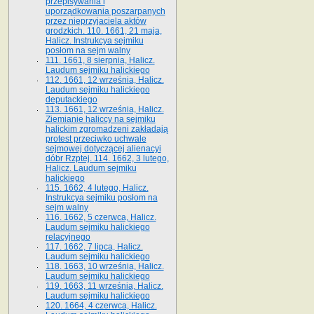
przepisywania i
uporządkowania poszarpanych
przez nieprzyjaciela aktów
grodzkich. 110. 1661, 21 maja,
Halicz. Instrukcya sejmiku
posłom na sejm walny
111. 1661, 8 sierpnia, Halicz.
Laudum sejmiku halickiego
112. 1661, 12 września, Halicz.
Laudum sejmiku halickiego
deputackiego
113. 1661, 12 września, Halicz.
Ziemianie haliccy na sejmiku
halickim zgromadzeni zakładają
protest przeciwko uchwale
sejmowej dotyczącej alienacyi
dóbr Rzptej. 114. 1662, 3 lutego,
Halicz. Laudum sejmiku
halickiego
115. 1662, 4 lutego, Halicz.
Instrukcya sejmiku posłom na
sejm walny
116. 1662, 5 czerwca, Halicz.
Laudum sejmiku halickiego
relacyjnego
117. 1662, 7 lipca, Halicz.
Laudum sejmiku halickiego
118. 1663, 10 września, Halicz.
Laudum sejmiku halickiego
119. 1663, 11 września, Halicz.
Laudum sejmiku halickiego
120. 1664, 4 czerwca, Halicz.