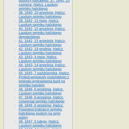
poborcy halickiego. 37. 1640, 25
czerwca, Halicz. Laudum
sejmiku halickiego
38. 1640, 10 września, Halicz.
Laudum sejmiku halickiego
39. 1642, 15 maja, Halicz.
Laudum sejmiku halickiego
40. 1642, 15 września, Halicz.
Laudum sejmiku halickiego
deputackiego
41. 1642, 15 września, Halicz.
Laudum sejmiku halickiego
42. 1642, 19 grudnia, Halicz.
Laudum sejmiku halickiego
43. 1643, 4 maja, Halicz.
Laudum sejmiku halickiego
44. 1643, 14 września, Halicz.
Laudum sejmiku halickiego
45. 1645, 7 października, Halicz.
Protest wojewody podolskiego z
powodu wyprawiania burd na
sejmiku halickim
46. 1646, 6 września, Halicz.
Laudum sejmiku halickiego
47. 1646, 6 września, Halicz.
Uniwersał sejmiku halickiego
48. 1646, 6 września, Halicz.
Fragment instrukcyi sejmiku
halickiego postom na sejm
walny
49. 1647, 5 lutego, Halicz.
Laudum sejmiku halickiego