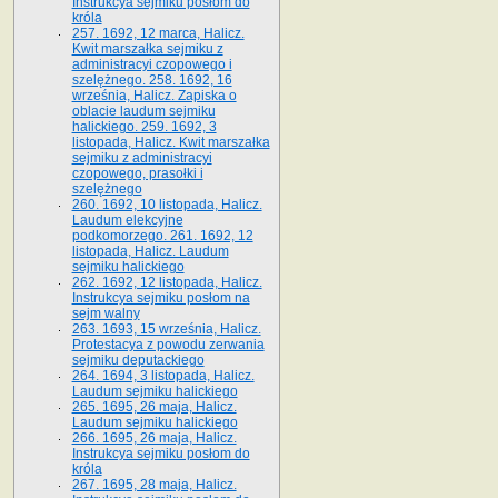
Instrukcya sejmiku posłom do
króla
257. 1692, 12 marca, Halicz.
Kwit marszałka sejmiku z
administracyi czopowego i
szelężnego. 258. 1692, 16
września, Halicz. Zapiska o
oblacie laudum sejmiku
halickiego. 259. 1692, 3
listopada, Halicz. Kwit marszałka
sejmiku z administracyi
czopowego, prasołki i
szelężnego
260. 1692, 10 listopada, Halicz.
Laudum elekcyjne
podkomorzego. 261. 1692, 12
listopada, Halicz. Laudum
sejmiku halickiego
262. 1692, 12 listopada, Halicz.
Instrukcya sejmiku posłom na
sejm walny
263. 1693, 15 września, Halicz.
Protestacya z powodu zerwania
sejmiku deputackiego
264. 1694, 3 listopada, Halicz.
Laudum sejmiku halickiego
265. 1695, 26 maja, Halicz.
Laudum sejmiku halickiego
266. 1695, 26 maja, Halicz.
Instrukcya sejmiku posłom do
króla
267. 1695, 28 maja, Halicz.