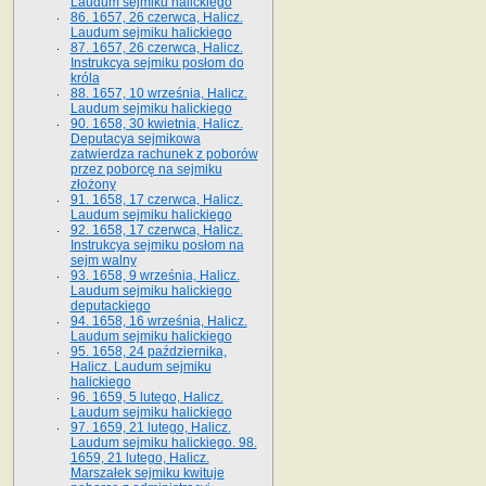
Laudum sejmiku halickiego
86. 1657, 26 czerwca, Halicz.
Laudum sejmiku halickiego
87. 1657, 26 czerwca, Halicz.
Instrukcya sejmiku posłom do
króla
88. 1657, 10 września, Halicz.
Laudum sejmiku halickiego
90. 1658, 30 kwietnia, Halicz.
Deputacya sejmikowa
zatwierdza rachunek z poborów
przez poborcę na sejmiku
złożony
91. 1658, 17 czerwca, Halicz.
Laudum sejmiku halickiego
92. 1658, 17 czerwca, Halicz.
Instrukcya sejmiku posłom na
sejm walny
93. 1658, 9 września, Halicz.
Laudum sejmiku halickiego
deputackiego
94. 1658, 16 września, Halicz.
Laudum sejmiku halickiego
95. 1658, 24 października,
Halicz. Laudum sejmiku
halickiego
96. 1659, 5 lutego, Halicz.
Laudum sejmiku halickiego
97. 1659, 21 lutego, Halicz.
Laudum sejmiku halickiego. 98.
1659, 21 lutego, Halicz.
Marszałek sejmiku kwituje