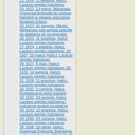
22. 1619, 11 kwietnia, Halicz.
Laudum sejmiku halickiego
24. 1623, 13 marca, Warszawa.
Uniwersał królewski do ziemian
halickich w sprawie uiszczenia
drugiego poboru
25. 1623, 31 sierpnia, Olesko.
Wojewoda ruski wzywa szlachtę
do stawienia się na wyprawę.
26. 1623, 11 września, Halicz.
Laudum sejmiku halickiego
27. 1624, 1 kwietnia, Halicz.
Laudum sejmiku halickiego. 28.
1627, 10 marca, Halicz. Laudum
sejmiku halickiego
29. 1627, 6 maja, Halicz.
Laudum sejmiku halickiego. 30.
1628, 14 sierpnia, Halicz.
Laudum sejmiku halickiego
31. 1628, 11 września, Halicz.
Laudum sejmiku halickiego
32. 1632, 3 czerwca, Halicz.
Konfederacya ziemi halickiej
33. 1632, 23 sierpnia, Halicz.
Laudum sejmiku halickiego i
instrukcya posłom na elekcyę
34. 1633, 12 września, Halicz.
Laudum sejmiku halickiego
35. 1635, 25 czerwca, Halicz.
Laudum sejmiku halickiego
36. 1636, 10 lutego, Halicz.
Uniwersał Zygmunta Świrskiego