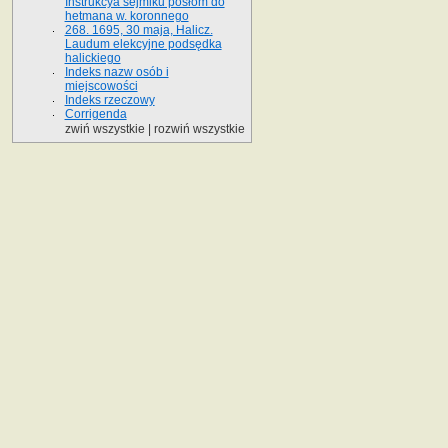
Instrukcya sejmiku posłom do
hetmana w. koronnego
268. 1695, 30 maja, Halicz.
Laudum elekcyjne podsędka
halickiego
Indeks nazw osób i
miejscowości
Indeks rzeczowy
Corrigenda
zwiń wszystkie
|
rozwiń wszystkie