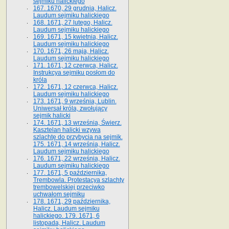
sejmiku halickiego
167. 1670, 29 grudnia, Halicz.
Laudum sejmiku halickiego
168. 1671, 27 lutego, Halicz.
Laudum sejmiku halickiego
169. 1671, 15 kwietnia, Halicz.
Laudum sejmiku halickiego
170. 1671, 26 maja, Halicz.
Laudum sejmiku halickiego
171. 1671, 12 czerwca, Halicz.
Instrukcya sejmiku posłom do
króla
172. 1671, 12 czerwca, Halicz.
Laudum sejmiku halickiego
173. 1671, 9 września, Lublin.
Uniwersał króla, zwołujący
sejmik halicki
174. 1671, 13 września, Świerz.
Kasztelan halicki wzywa
szlachtę do przybycia na sejmik.
175. 1671, 14 września, Halicz.
Laudum sejmiku halickiego
176. 1671, 22 września, Halicz.
Laudum sejmiku halickiego
177. 1671, 5 października,
Trembowla. Protestacya szlachty
trembowelskiej przeciwko
uchwałom sejmiku
178. 1671, 29 października,
Halicz. Laudum sejmiku
halickiego. 179. 1671, 6
listopada, Halicz. Laudum