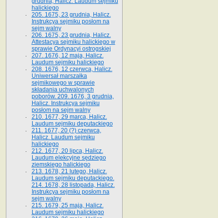
grudnia, Halicz. Laudum sejmiku
halickiego
205. 1675, 23 grudnia, Halicz.
Instrukcya sejmiku posłom na
sejm walny
206. 1675, 23 grudnia, Halicz.
Attestacya sejmiku halickiego w
sprawie Ordynacyi ostrogskiej
207. 1676, 12 maja, Halicz.
Laudum sejmiku halickiego
208. 1676, 12 czerwca, Halicz.
Uniwersał marszałka
sejmikowego w sprawie
składania uchwalonych
poborów. 209. 1676, 3 grudnia,
Halicz. Instrukcya sejmiku
posłom na sejm walny
210. 1677, 29 marca, Halicz.
Laudum sejmiku deputackiego
211. 1677, 20 (?) czerwca,
Halicz. Laudum sejmiku
halickiego
212. 1677, 20 lipca, Halicz.
Laudum elekcyjne sędziego
ziemskiego halickiego
213. 1678, 21 lutego, Halicz.
Laudum sejmiku deputackiego.
214. 1678, 28 listopada, Halicz.
Instrukcya sejmiku posłom na
sejm walny
215. 1679, 25 maja, Halicz.
Laudum sejmiku halickiego