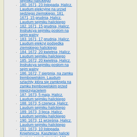
sejmiku halickiego
180. 1671, 23 listopada, Halicz.
Laudum elekcyjne na urząd
sędziego ziemskiego. 181.
1671, 15 grudnia, Halicz.
Laudum sejmiku halickiego
182. 1671, 15 grudnia, Halicz.
Instrukcya sejmiku posłom na
sejm walny
183. 1671, 17 grudnia, Halicz.
Laudum elekcyi podsędka
ziemskiego halickiego
184. 1672, 20 kwietnia, Halicz.
Laudum sejmiku halickiego
185. 1672, 20 kwietnia, Halicz.
Instrukcya sejmiku posłom na
sejm walny
186. 1672, 7 sierpnia, na zamku
trembowelskim. Laudum
szlachty, która się zamknęła na
zamku trembowelskim przed
nieprzyjacielem
187. 1673, 5 maja, Halicz.
Laudum sejmiku halickiego
188. 1673, 5 czerwca, Halicz.
Laudum sejmiku halickiego
189. 1673, 3 lipca, Halicz.
Laudum sejmiku halickiego
190. 1673, 11 września, Halicz.
Laudum sejmiku halickiego
191. 1673, 10 listopada,
Kniehinicze. Kasztelan halicki