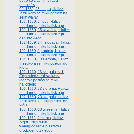
poborcę z administracyi
podatków
99. 1659, 25 lutego, Halicz.
Instrukcya sejmiku posłom na
sejm walny
100. 1659, 1 lipca, Halicz.
Laudum sejmiku halickiego
101. 1659, 15 września, Halicz.
Laudum sejmiku halickiego
deputackiego
102. 1659, 24 listopada, Halicz.
Laudum sejmiku halickiego
103. 1659, 1 grudnia, Halicz.
Laudum sejmiku halickiego
104. 1660, 13 sierpnia, Halicz.
Instrukcya sejmiku posłom do
króla
105. 1660, 13 sierpnia, s. 1.
Odpowiedź królewska na
legacyę posłów sejmiku
halickiego
106. 1660, 23 sierpnia, Halicz.
Laudum sejmiku halickiego
107. 1660, 23 sierpnia, Halicz.
Instrukcya sejmiku posłom do
króla
108. 1660, 13 września, Halicz.
Laudum sejmiku halickiego
109. 1661, 2 marca, Halicz.
Sejmik zapewnia
wynagrodzenie pisarzowi
grodzkiemu za trudy