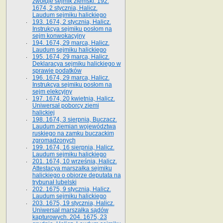
zwołuje sejmik ziemski. 192.
1674, 2 stycznia, Halicz.
Laudum sejmiku halickiego
193. 1674, 2 stycznia, Halicz.
Instrukcya sejmiku posłom na
sejm konwokacyjny
194. 1674, 29 marca, Halicz.
Laudum sejmiku halickiego
195. 1674, 29 marca, Halicz.
Deklaracya sejmiku halickiego w
sprawie podatków
196. 1674, 29 marca, Halicz.
Instrukcya sejmiku posłom na
sejm elekcyjny
197. 1674, 20 kwietnia, Halicz.
Uniwersał poborcy ziemi
halickiej
198. 1674, 3 sierpnia, Buczacz.
Laudum ziemian województwa
ruskiego na zamku buczackim
zgromadzonych
199. 1674, 16 sierpnia, Halicz.
Laudum sejmiku halickiego
201. 1674, 10 września, Halicz.
Attestacya marszałka sejmiku
halickiego o obiorze deputata na
trybunał lubelski
202. 1675, 9 stycznia, Halicz.
Laudum sejmiku halickiego
203. 1675, 19 stycznia, Halicz.
Uniwersał marszałka sądów
kapturowych. 204. 1675, 23