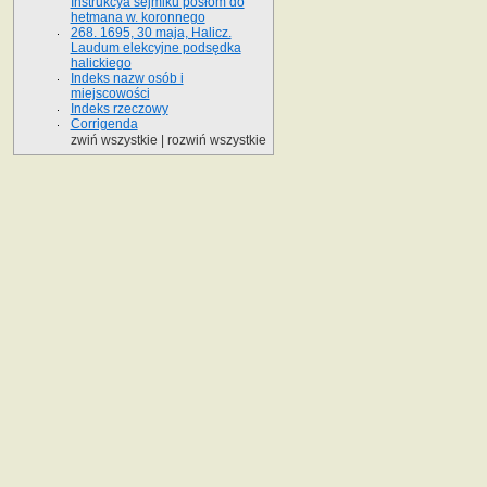
Instrukcya sejmiku posłom do
hetmana w. koronnego
268. 1695, 30 maja, Halicz.
Laudum elekcyjne podsędka
halickiego
Indeks nazw osób i
miejscowości
Indeks rzeczowy
Corrigenda
zwiń wszystkie
|
rozwiń wszystkie