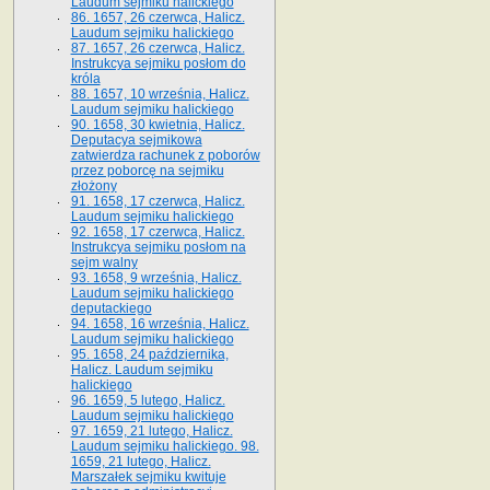
Laudum sejmiku halickiego
86. 1657, 26 czerwca, Halicz.
Laudum sejmiku halickiego
87. 1657, 26 czerwca, Halicz.
Instrukcya sejmiku posłom do
króla
88. 1657, 10 września, Halicz.
Laudum sejmiku halickiego
90. 1658, 30 kwietnia, Halicz.
Deputacya sejmikowa
zatwierdza rachunek z poborów
przez poborcę na sejmiku
złożony
91. 1658, 17 czerwca, Halicz.
Laudum sejmiku halickiego
92. 1658, 17 czerwca, Halicz.
Instrukcya sejmiku posłom na
sejm walny
93. 1658, 9 września, Halicz.
Laudum sejmiku halickiego
deputackiego
94. 1658, 16 września, Halicz.
Laudum sejmiku halickiego
95. 1658, 24 października,
Halicz. Laudum sejmiku
halickiego
96. 1659, 5 lutego, Halicz.
Laudum sejmiku halickiego
97. 1659, 21 lutego, Halicz.
Laudum sejmiku halickiego. 98.
1659, 21 lutego, Halicz.
Marszałek sejmiku kwituje