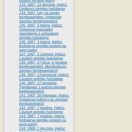
posłom na sejm walny
133. 1667, 13 stycznia, Halicz.
Limitacya sejmiku halickiego
134. 1667, luty, na zamku
trembowelskim. Uniwersał
ziemian trembowelskich
135. 1667, 3 marca, Halicz.
Uniwersał marszałka
ziemskiego o uchwałach
sejmiku halickiego
136. 1667, 3 marca, Halicz.
Instrukcya sejmiku posłom na
sejm walny
137. 1667, 2 czerwca, Halicz.
Laudum sejmiku halickiego
138. 1667, 27 lipca, w grodzie
trembowelskim. Manifestacya
ziemian trembowelskich
139. 1667, 13 września, Halicz.
Laudum sejmiku halickiego
140. 1667, 27 września,
Trembowla. Laudum ziemian
trembowelskich
141. 1667, 20 listopada, Halicz.
Uniwersał poborcy do ziemian
trembowelskich
142. 1667, 7 grudnia, Halicz.
Laudum sejmiku halickiego
143. 1667, 7 grudnia, Halicz.
Instrukcya sejmiku posłom na
sejm walny
144. 1668, 2 stycznia, Halicz.