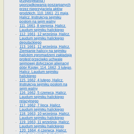
przepisywania i
uporządkowania poszarpanych
przez nieprzyjaciela aktów
grodzkich. 110. 1661, 21 maja,
Halicz. Instrukcya sejmiku
posłom na sejm walny
111. 1661, 8 sierpnia, Halicz.
Laudum sejmiku halickiego
112. 1661, 12 września, Halicz.
Laudum sejmiku halickiego
deputackiego
113. 1661, 12 września, Halicz.
Ziemianie haliccy na sejmiku
halickim zgromadzeni zakładają
protest przeciwko uchwale
sejmowej dotyczącej alienacyi
dóbr Rzptej. 114. 1662, 3 lutego,
Halicz. Laudum sejmiku
halickiego
115. 1662, 4 lutego, Halicz.
Instrukcya sejmiku posłom na
sejm walny
116. 1662, 5 czerwca, Halicz.
Laudum sejmiku halickiego
relacyjnego
117. 1662, 7 lipca, Halicz.
Laudum sejmiku halickiego
118. 1663, 10 września, Halicz.
Laudum sejmiku halickiego
119. 1663, 11 września, Halicz.
Laudum sejmiku halickiego
120. 1664, 4 czerwca, Halicz.