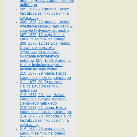
grudnia, Halicz. Laudum sejmiku
halickiego
205. 1675, 23 grudnia, Halicz.
Instrukcya sejmiku posłom na
sejm walny
206. 1675, 23 grudnia, Halicz.
Attestacya sejmiku halickiego w
sprawie Ordynacyi ostrogskiej
207. 1676, 12 maja, Halicz.
Laudum sejmiku halickiego
208. 1676, 12 czerwca, Halicz.
Uniwersał marszałka
sejmikowego w sprawie
składania uchwalonych
poborów. 209. 1676, 3 grudnia,
Halicz. Instrukcya sejmiku
posłom na sejm walny
210. 1677, 29 marca, Halicz.
Laudum sejmiku deputackiego
211. 1677, 20 (?) czerwca,
Halicz. Laudum sejmiku
halickiego
212. 1677, 20 lipca, Halicz.
Laudum elekcyjne sędziego
ziemskiego halickiego
213. 1678, 21 lutego, Halicz.
Laudum sejmiku deputackiego.
214. 1678, 28 listopada, Halicz.
Instrukcya sejmiku posłom na
sejm walny
215. 1679, 25 maja, Halicz.
Laudum sejmiku halickiego