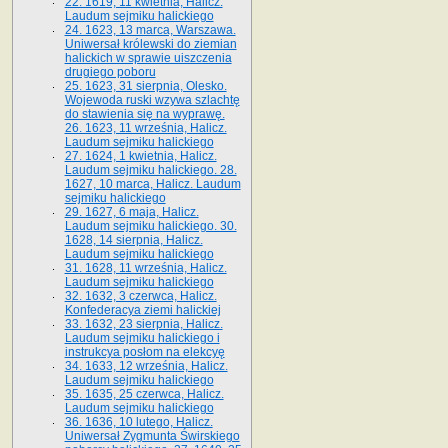
22. 1619, 11 kwietnia, Halicz.
Laudum sejmiku halickiego
24. 1623, 13 marca, Warszawa.
Uniwersał królewski do ziemian
halickich w sprawie uiszczenia
drugiego poboru
25. 1623, 31 sierpnia, Olesko.
Wojewoda ruski wzywa szlachtę
do stawienia się na wyprawę.
26. 1623, 11 września, Halicz.
Laudum sejmiku halickiego
27. 1624, 1 kwietnia, Halicz.
Laudum sejmiku halickiego. 28.
1627, 10 marca, Halicz. Laudum
sejmiku halickiego
29. 1627, 6 maja, Halicz.
Laudum sejmiku halickiego. 30.
1628, 14 sierpnia, Halicz.
Laudum sejmiku halickiego
31. 1628, 11 września, Halicz.
Laudum sejmiku halickiego
32. 1632, 3 czerwca, Halicz.
Konfederacya ziemi halickiej
33. 1632, 23 sierpnia, Halicz.
Laudum sejmiku halickiego i
instrukcya posłom na elekcyę
34. 1633, 12 września, Halicz.
Laudum sejmiku halickiego
35. 1635, 25 czerwca, Halicz.
Laudum sejmiku halickiego
36. 1636, 10 lutego, Halicz.
Uniwersał Zygmunta Świrskiego