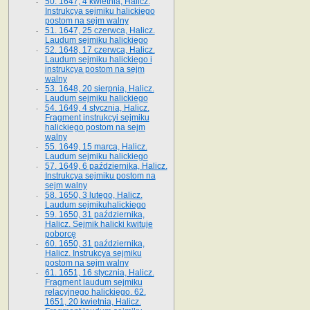
50. 1647, 4 kwietnia, Halicz.
Instrukcya sejmiku halickiego
postom na sejm walny
51. 1647, 25 czerwca, Halicz.
Laudum sejmiku halickiego
52. 1648, 17 czerwca, Halicz.
Laudum sejmiku halickiego i
instrukcya postom na sejm
walny
53. 1648, 20 sierpnia, Halicz.
Laudum sejmiku halickiego
54. 1649, 4 stycznia, Halicz.
Fragment instrukcyi sejmiku
halickiego postom na sejm
walny
55. 1649, 15 marca, Halicz.
Laudum sejmiku halickiego
57. 1649, 6 października, Halicz.
Instrukcya sejmiku postom na
sejm walny
58. 1650, 3 lutego, Halicz.
Laudum sejmikuhalickiego
59. 1650, 31 października,
Halicz. Sejmik halicki kwituje
poborcę
60. 1650, 31 października,
Halicz. Instrukcya sejmiku
postom na sejm walny
61. 1651, 16 stycznia, Halicz.
Fragment laudum sejmiku
relacyjnego halickiego. 62.
1651, 20 kwietnia, Halicz.