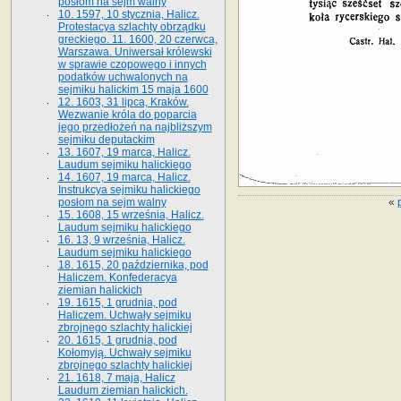
posłom na sejm walny
10. 1597, 10 stycznia, Halicz.
Protestacya szlachty obrządku
greckiego. 11. 1600, 20 czerwca,
Warszawa. Uniwersał królewski
w sprawie czopowego i innych
podatków uchwalonych na
sejmiku halickim 15 maja 1600
12. 1603, 31 lipca, Kraków.
Wezwanie króla do poparcia
jego przedłożeń na najbliższym
sejmiku deputackim
13. 1607, 19 marca, Halicz.
Laudum sejmiku halickiego
14. 1607, 19 marca, Halicz.
Instrukcya sejmiku halickiego
«
posłom na sejm walny
15. 1608, 15 września, Halicz.
Laudum sejmiku halickiego
16. 13, 9 września, Halicz.
Laudum sejmiku halickiego
18. 1615, 20 października, pod
Haliczem. Konfederacya
ziemian halickich
19. 1615, 1 grudnia, pod
Haliczem. Uchwały sejmiku
zbrojnego szlachty halickiej
20. 1615, 1 grudnia, pod
Kołomyją. Uchwały sejmiku
zbrojnego szlachty halickiej
21. 1618, 7 maja, Halicz
Laudum ziemian halickich.