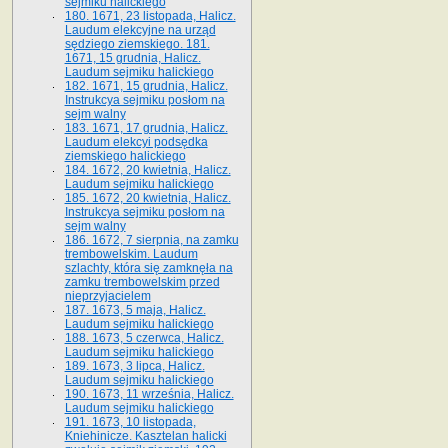
sejmiku halickiego
180. 1671, 23 listopada, Halicz.
Laudum elekcyjne na urząd
sędziego ziemskiego. 181.
1671, 15 grudnia, Halicz.
Laudum sejmiku halickiego
182. 1671, 15 grudnia, Halicz.
Instrukcya sejmiku posłom na
sejm walny
183. 1671, 17 grudnia, Halicz.
Laudum elekcyi podsędka
ziemskiego halickiego
184. 1672, 20 kwietnia, Halicz.
Laudum sejmiku halickiego
185. 1672, 20 kwietnia, Halicz.
Instrukcya sejmiku posłom na
sejm walny
186. 1672, 7 sierpnia, na zamku
trembowelskim. Laudum
szlachty, która się zamknęła na
zamku trembowelskim przed
nieprzyjacielem
187. 1673, 5 maja, Halicz.
Laudum sejmiku halickiego
188. 1673, 5 czerwca, Halicz.
Laudum sejmiku halickiego
189. 1673, 3 lipca, Halicz.
Laudum sejmiku halickiego
190. 1673, 11 września, Halicz.
Laudum sejmiku halickiego
191. 1673, 10 listopada,
Kniehinicze. Kasztelan halicki