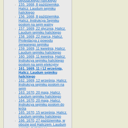
deputackiego halickiego
155. 1668, 8 października,
Halicz. Laudum sejmiku
halickiego
156. 1668, 8 października,
Halicz. Instrukcya Sejmiku
posłom na sejm walny
157. 1669, 22 stycznia, Halicz.
Laudum sejmiku halickiego
158. 1669, 22 marca, Halicz.
Protestacya z powodu
zerwanego sejmiku
159. 1669, 11 kwietnia, Halicz.
Laudum sejmiku halickiego
160. 1669, 11 kwietnia, Halicz.
Instrukcya sejmiku halickiego
posłom na sejm elekcyjny
161. 1669, 11 i 12 września,
Halicz. Laudum sejmiku
halickiego
162. 1669, 12 września, Halicz.
Instrukcya sejmiku posłom na
sejm
163. 1670, 20 maja, Halicz.
Laudum sejmiku halickiego
164. 1670, 20 maja, Halicz.
Instrukcya sejmiku posłom do
króla
165. 1670, 15 września, Halicz.
Laudum sejmiku halickiego
166. 1670, 27 października, w
obozie pod Haliczem. Laudum