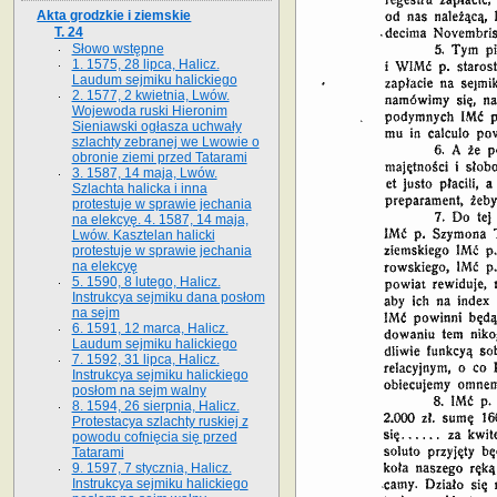
Akta grodzkie i ziemskie
T. 24
Słowo wstępne
1. 1575, 28 lipca, Halicz.
Laudum sejmiku halickiego
2. 1577, 2 kwietnia, Lwów.
Wojewoda ruski Hieronim
Sieniawski ogłasza uchwały
szlachty zebranej we Lwowie o
obronie ziemi przed Tatarami
3. 1587, 14 maja, Lwów.
Szlachta halicka i inna
protestuje w sprawie jechania
na elekcyę. 4. 1587, 14 maja,
Lwów. Kasztelan halicki
protestuje w sprawie jechania
na elekcyę
5. 1590, 8 lutego, Halicz.
Instrukcya sejmiku dana posłom
na sejm
6. 1591, 12 marca, Halicz.
Laudum sejmiku halickiego
7. 1592, 31 lipca, Halicz.
Instrukcya sejmiku halickiego
posłom na sejm walny
8. 1594, 26 sierpnia, Halicz.
Protestacya szlachty ruskiej z
powodu cofnięcia się przed
Tatarami
9. 1597, 7 stycznia, Halicz.
Instrukcya sejmiku halickiego