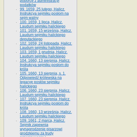
poborcę z administracyi
podatków
99. 1659, 25 lutego, Halicz.
Instrukcya sejmiku posłom na
sejm walny
100. 1659, 1 lipca, Halicz.
Laudum sejmiku halickiego
101. 1659, 15 września, Halicz.
Laudum sejmiku halickiego
deputackiego
102. 1659, 24 listopada, Halicz.
Laudum sejmiku halickiego
103. 1659, 1 grudnia, Halicz.
Laudum sejmiku halickiego
104. 1660, 13 sierpnia, Halicz.
Instrukcya sejmiku posłom do
króla
105. 1660, 13 sierpnia, s. 1.
Odpowiedź królewska na
legacyę posłów sejmiku
halickiego
106. 1660, 23 sierpnia, Halicz.
Laudum sejmiku halickiego
107. 1660, 23 sierpnia, Halicz.
Instrukcya sejmiku posłom do
króla
108. 1660, 13 września, Halicz.
Laudum sejmiku halickiego
109. 1661, 2 marca, Halicz.
Sejmik zapewnia
wynagrodzenie pisarzowi
grodzkiemu za trudy