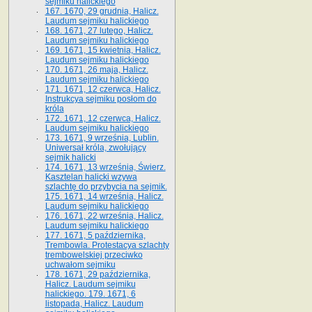
sejmiku halickiego
167. 1670, 29 grudnia, Halicz.
Laudum sejmiku halickiego
168. 1671, 27 lutego, Halicz.
Laudum sejmiku halickiego
169. 1671, 15 kwietnia, Halicz.
Laudum sejmiku halickiego
170. 1671, 26 maja, Halicz.
Laudum sejmiku halickiego
171. 1671, 12 czerwca, Halicz.
Instrukcya sejmiku posłom do
króla
172. 1671, 12 czerwca, Halicz.
Laudum sejmiku halickiego
173. 1671, 9 września, Lublin.
Uniwersał króla, zwołujący
sejmik halicki
174. 1671, 13 września, Świerz.
Kasztelan halicki wzywa
szlachtę do przybycia na sejmik.
175. 1671, 14 września, Halicz.
Laudum sejmiku halickiego
176. 1671, 22 września, Halicz.
Laudum sejmiku halickiego
177. 1671, 5 października,
Trembowla. Protestacya szlachty
trembowelskiej przeciwko
uchwałom sejmiku
178. 1671, 29 października,
Halicz. Laudum sejmiku
halickiego. 179. 1671, 6
listopada, Halicz. Laudum