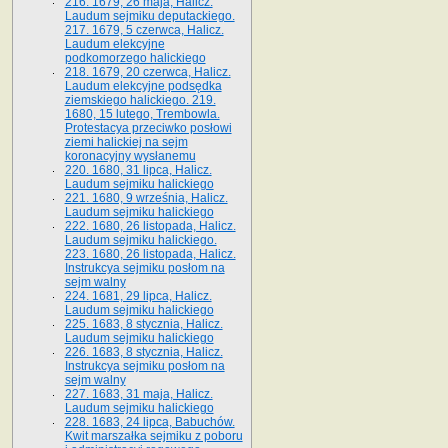
216. 1679, 26 maja, Halicz.
Laudum sejmiku deputackiego.
217. 1679, 5 czerwca, Halicz.
Laudum elekcyjne
podkomorzego halickiego
218. 1679, 20 czerwca, Halicz.
Laudum elekcyjne podsędka
ziemskiego halickiego. 219.
1680, 15 lutego, Trembowla.
Protestacya przeciwko posłowi
ziemi halickiej na sejm
koronacyjny wysłanemu
220. 1680, 31 lipca, Halicz.
Laudum sejmiku halickiego
221. 1680, 9 września, Halicz.
Laudum sejmiku halickiego
222. 1680, 26 listopada, Halicz.
Laudum sejmiku halickiego.
223. 1680, 26 listopada, Halicz.
Instrukcya sejmiku posłom na
sejm walny
224. 1681, 29 lipca, Halicz.
Laudum sejmiku halickiego
225. 1683, 8 stycznia, Halicz.
Laudum sejmiku halickiego
226. 1683, 8 stycznia, Halicz.
Instrukcya sejmiku posłom na
sejm walny
227. 1683, 31 maja, Halicz.
Laudum sejmiku halickiego
228. 1683, 24 lipca, Babuchów.
Kwit marszałka sejmiku z poboru