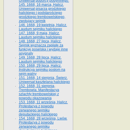
Uniwersał poborcy podymnego.
145. 1668, 16 marca, Halicz.
Uniwersał pisarza grodzkiego
halickiego i podstarościego
grodzkiego trembowelskiego,
zwołujący sejmik
146. 1668, 19 kwietnia, Halicz.
Laudum sejmiku halickiego
147. 1668, 9 maja, Halicz.
Laudum sejmiku halickiego
148. 1668, 27 lipca, Halicz.
Sejmik wyznacza zapłatę za
funkcyę poselską i wydaje inne
asygnaty
149. 1668, 28 lipca, Halicz.
Laudum sejmiku halickiego
150. 1668, 29 lipca, Halicz.
Instrukcya sejmiku posłom na
sejm walny
151. 1668, 14 sierpnia, Świerz.
Uniwersał kasztelana halickiego
152. 1668, 31 sierpnia,
Trembowla. Manifestacya
szlachty trembowelskiej z
powodu okazowania
153. 1668, 11 września, Halicz.
Protestacya z powodu
zerwanego sejmiku
deputackiego halickiego
154. 1668, 28 września, Lwów.
Protestacya z powodu
zerwanego sejmiku