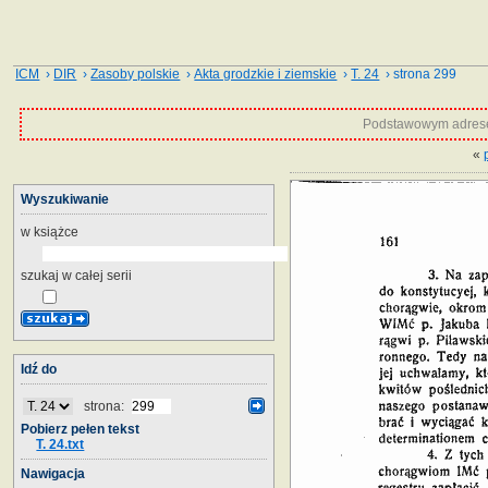
ICM
›
DIR
›
Zasoby polskie
›
Akta grodzkie i ziemskie
›
T. 24
› strona 299
Podstawowym adrese
«
Wyszukiwanie
w książce
szukaj w całej serii
Idź do
strona:
Pobierz pełen tekst
T. 24.txt
Nawigacja