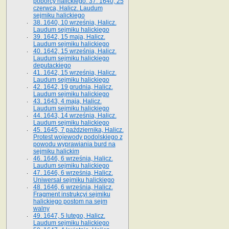
poborcy halickiego. 37. 1640, 25
czerwca, Halicz. Laudum
sejmiku halickiego
38. 1640, 10 września, Halicz.
Laudum sejmiku halickiego
39. 1642, 15 maja, Halicz.
Laudum sejmiku halickiego
40. 1642, 15 września, Halicz.
Laudum sejmiku halickiego
deputackiego
41. 1642, 15 września, Halicz.
Laudum sejmiku halickiego
42. 1642, 19 grudnia, Halicz.
Laudum sejmiku halickiego
43. 1643, 4 maja, Halicz.
Laudum sejmiku halickiego
44. 1643, 14 września, Halicz.
Laudum sejmiku halickiego
45. 1645, 7 października, Halicz.
Protest wojewody podolskiego z
powodu wyprawiania burd na
sejmiku halickim
46. 1646, 6 września, Halicz.
Laudum sejmiku halickiego
47. 1646, 6 września, Halicz.
Uniwersał sejmiku halickiego
48. 1646, 6 września, Halicz.
Fragment instrukcyi sejmiku
halickiego postom na sejm
walny
49. 1647, 5 lutego, Halicz.
Laudum sejmiku halickiego