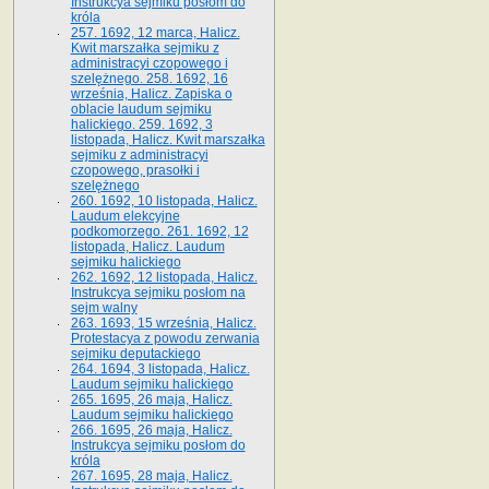
Instrukcya sejmiku posłom do
króla
257. 1692, 12 marca, Halicz.
Kwit marszałka sejmiku z
administracyi czopowego i
szelężnego. 258. 1692, 16
września, Halicz. Zapiska o
oblacie laudum sejmiku
halickiego. 259. 1692, 3
listopada, Halicz. Kwit marszałka
sejmiku z administracyi
czopowego, prasołki i
szelężnego
260. 1692, 10 listopada, Halicz.
Laudum elekcyjne
podkomorzego. 261. 1692, 12
listopada, Halicz. Laudum
sejmiku halickiego
262. 1692, 12 listopada, Halicz.
Instrukcya sejmiku posłom na
sejm walny
263. 1693, 15 września, Halicz.
Protestacya z powodu zerwania
sejmiku deputackiego
264. 1694, 3 listopada, Halicz.
Laudum sejmiku halickiego
265. 1695, 26 maja, Halicz.
Laudum sejmiku halickiego
266. 1695, 26 maja, Halicz.
Instrukcya sejmiku posłom do
króla
267. 1695, 28 maja, Halicz.