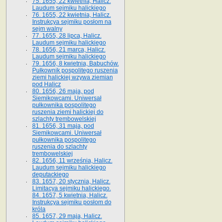
75. 1655, 22 kwietnia, Halicz.
Laudum sejmiku halickiego
76. 1655, 22 kwietnia, Halicz.
Instrukcya sejmiku posłom na
sejm walny
77. 1655, 28 lipca, Halicz.
Laudum sejmiku halickiego
78. 1656, 21 marca, Halicz.
Laudum sejmiku halickiego
79. 1656, 8 kwietnia, Babuchów.
Pułkownik pospolitego ruszenia
ziemi halickiej wzywa ziemian
pod Halicz
80. 1656, 26 maja, pod
Siemikowcami. Uniwersał
pułkownika pospolitego
ruszenia ziemi halickiej do
szlachty trembowelskiej
81. 1656, 31 maja, pod
Siemikowcami. Uniwersał
pułkownika pospolitego
ruszenia do szlachty
trembowelskiej
82. 1656, 11 września, Halicz.
Laudum sejmiku halickiego
deputackiego
83. 1657, 20 stycznia, Halicz.
Limitacya sejmiku halickiego.
84. 1657, 5 kwietnia, Halicz.
Instrukcya sejmiku posłom do
króla
85. 1657, 29 maja, Halicz.