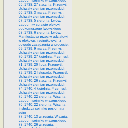
Laudum sejmiku wiszeńskiego
65. 1738, 27 stycznia, Przemyśl.
Uchwały ziemian przemyskich­­.
66. 1738, 3 marca, Przemyśl.
Uchwały ziemian przemyskich­
67. 1738, 5 sierpnia, Lwów.
Laudum w sprawie elekcyi
podkomorzego lwowskiego
68. 1738, 6 sierpnia, Lwów.
Manifestacya przeciw udziałowi
w elekcyach sejmikowych z
powodu zasądzenia w procesie.
69. 1739, 9 marca, Przemyśl.
Uchwały ziemian przemyskich
70. 1739, 27 kwietnia, Przemyśl.
Uchwały ziemian przemyskich
71. 1739, 20 lipca, Przemyśl.
Uchwały ziemian przemyskich
72. 1739, 2 listopada, Przemyśl.
Uchwały ziemian przemyskich
73. 1740, 26 stycznia, Przemyśl.
Uchwały ziemian przemyskich
74. 1740, 4 kwietnia, Przemyśl.
Uchwały ziemian przemyskich
75. 1740, 22 sierpnia, Wisznia.
Laudum sejmiku wiszeńskiego
76. 1740, 22 sierpnia, Wisznia.
Instrukcya sejmiku posłom na
sejm
77. 1740, 13 września, Wisznia.
Laudum sejmiku wiszeńskiego
78. 1740, 26 września,