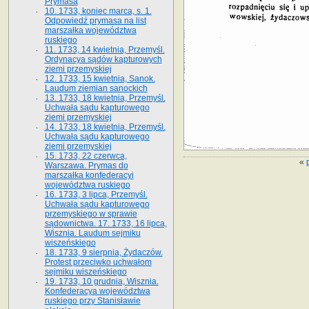
Prymasa
10. 1733, koniec marca, s. 1.
Odpowiedź prymasa na list
marszałka województwa
ruskiego
11. 1733, 14 kwietnia, Przemyśl.
Ordynacya sądów kapturowych
ziemi przemyskiej
12. 1733, 15 kwietnia, Sanok.
Laudum ziemian sanockich
13. 1733, 18 kwietnia, Przemyśl.
Uchwała sądu kapturowego
ziemi przemyskiej
14. 1733, 18 kwietnia, Przemyśl.
Uchwała sądu kapturowego
ziemi przemyskiej
15. 1733, 22 czerwca,
«
Warszawa. Prymas do
marszałka konfederacyi
województwa ruskiego
16. 1733, 3 lipca, Przemyśl.
Uchwała sądu kapturowego
przemyskiego w sprawie
sądownictwa. 17. 1733, 16 lipca,
Wisznia. Laudum sejmiku
wiszeńskiego
18. 1733, 9 sierpnia, Żydaczów.
Protest przeciwko uchwałom
sejmiku wiszeńskiego
19. 1733, 10 grudnia, Wisznia.
Konfederacya województwa
ruskiego przy Stanisławie