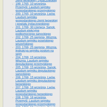
ziemi lwowskiej i żydaczowskiej
199. 1765, 10 września,
Przemyśl. Laudum sejmiku
gospodarskiego przemyskiego
200. 1765, 10 września, Lwów.
Laudum sejmiku
gospodarskiego ziemi lwowskiej
i powiatu żydaczowskiego
201. 1766, 30 czerwca, Sanok.
Laudum elekcyjne
podkomorzego sanockiego
202. 1766, 25 sierpnia, Wisznia.
Laudum sejmiku poselskiego
wiszeńskiego
203. 1766, 25 sierpnia, Wisznia.
Instrukcya sejmiku posłom na
sejm
204. 1766, 15 września,
Wisznia. Laudum sejmiku
deputackiego przemyskiego
205. 1766, 15 września, Sanok.
Laudum sejmiku deputackiego
sanockiego
206. 1766, 15 września, Lwów.
Laudum sejmiku deputackiego
lwowskiego
207. 1766, 16 września, Lwów.
Laudum sejmiku
gospodarskiego lwowskiego
208. 1766, 16 września,
Przemyśl. Laudum sejmiku
gospodarskiego przemyskiego