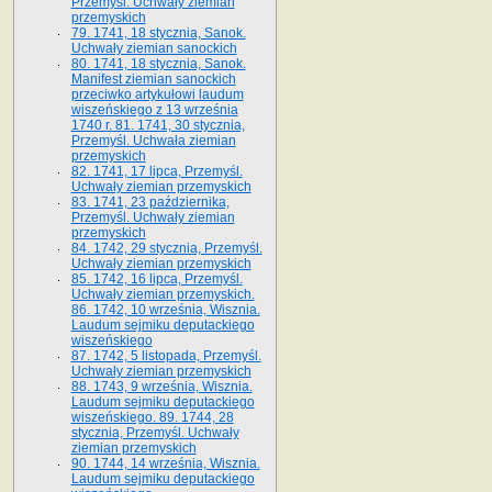
Przemyśl. Uchwały ziemian
przemyskich
79. 1741, 18 stycznia, Sanok.
Uchwały ziemian sanockich
80. 1741, 18 stycznia, Sanok.
Manifest ziemian sanockich
przeciwko artykułowi laudum
wiszeńskiego z 13 wrze­śnia
1740 r. 81. 1741, 30 stycznia,
Przemyśl. Uchwała ziemian
przemyskich
82. 1741, 17 lipca, Przemyśl.
Uchwały ziemian przemyskich
83. 1741, 23 października,
Przemyśl. Uchwały ziemian
przemyskich
84. 1742, 29 stycznia, Przemyśl.
Uchwały ziemian przemyskich
85. 1742, 16 lipca, Przemyśl.
Uchwały ziemian przemyskich.
86. 1742, 10 września, Wisznia.
Laudum sejmiku deputackiego
wiszeńskiego
87. 1742, 5 listopada, Przemyśl.
Uchwały ziemian przemyskich
88. 1743, 9 września, Wisznia.
Laudum sejmiku deputackiego
wiszeńskiego. 89. 1744, 28
stycznia, Przemyśl. Uchwały
ziemian przemyskich
90. 1744, 14 września, Wisznia.
Laudum sejmiku deputackiego