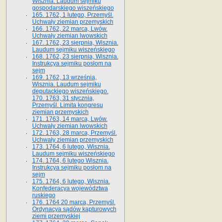
Wisznia. Laudum sejmiku
gospodarskiego wiszeńskiego
165. 1762, 1 lutego, Przemyśl.
Uchwały ziemian przemyskich
166. 1762, 22 marca, Lwów.
Uchwały ziemian lwowskich
167. 1762, 23 sierpnia, Wisznia.
Laudum sejmiku wiszeńskiego
168. 1762, 23 sierpnia, Wisznia.
Instrukcya sejmiku posłom na
sejm
169. 1762, 13 września,
Wisznia. Laudum sejmiku
deputackiego wiszeńskiego.
170. 1763, 31 stycznia,
Przemyśl. Limita kongresu
ziemian przemyskich
171. 1763, 14 marca, Lwów.
Uchwały ziemian lwowskich
172. 1763, 28 marca, Przemyśl.
Uchwały ziemian przemyskich
173. 1764, 6 lutego, Wisznia.
Laudum sejmiku wiszeńskiego
174. 1764, 6 lutego Wisznia.
Instrukcya sejmiku posłom na
sejm
175. 1764, 6 lutego, Wisznia.
Konfederacya województwa
ruskiego
176. 1764 20 marca, Przemyśl.
Ordynacya sądów kapturowych
ziemi przemyskiej