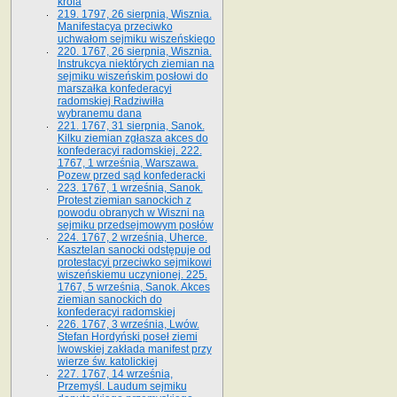
króla
219. 1797, 26 sierpnia, Wisznia.
Manifestacya przeciwko
uchwałom sejmiku wiszeńskiego
220. 1767, 26 sierpnia, Wisznia.
Instrukcya niektórych ziemian na
sejmiku wiszeńskim posłowi do
marszałka konfe­deracyi
radomskiej Radziwiłła
wybranemu dana
221. 1767, 31 sierpnia, Sanok.
Kilku ziemian zgłasza akces do
konfederacyi radomskiej. 222.
1767, 1 września, Warszawa.
Pozew przed sąd konfederacki
223. 1767, 1 września, Sanok.
Protest ziemian sanockich z
powodu obranych w Wiszni na
sejmiku przedsejmo­wym posłów
224. 1767, 2 września, Uherce.
Kasztelan sanocki odstępuje od
protestacyi przeciwko sejmikowi
wiszeńskiemu uczynionej. 225.
1767, 5 września, Sanok. Akces
ziemian sanockich do
konfederacyi radomskiej
226. 1767, 3 września, Lwów.
Stefan Hordyński poseł ziemi
lwowskiej zakłada manifest przy
wierze św. ka­tolickiej
227. 1767, 14 września,
Przemyśl. Laudum sejmiku