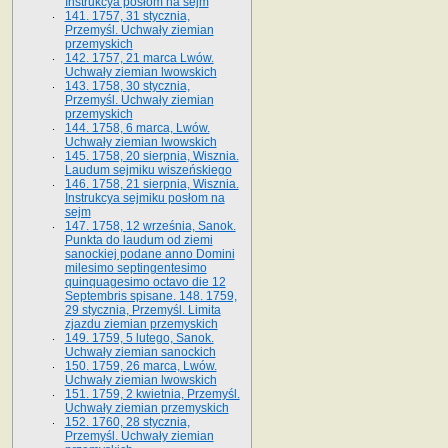
Instrukcya posłom na sejm
141. 1757, 31 stycznia,
Przemyśl. Uchwały ziemian
przemyskich
142. 1757, 21 marca Lwów.
Uchwały ziemian lwowskich
143. 1758, 30 stycznia,
Przemyśl. Uchwały ziemian
przemyskich
144. 1758, 6 marca, Lwów.
Uchwały ziemian lwowskich
145. 1758, 20 sierpnia, Wisznia.
Laudum sejmiku wiszeńskiego
146. 1758, 21 sierpnia, Wisznia.
Instrukcya sejmiku posłom na
sejm
147. 1758, 12 września, Sanok.
Punkta do laudum od ziemi
sanockiej podane anno Domini
milesimo septingentesimo
quinquagesimo octavo die 12
Septembris spisane. 148. 1759,
29 stycznia, Przemyśl. Limita
zjazdu ziemian przemyskich
149. 1759, 5 lutego, Sanok.
Uchwały ziemian sanockich
150. 1759, 26 marca, Lwów.
Uchwały ziemian lwowskich
151. 1759, 2 kwietnia, Przemyśl.
Uchwały ziemian przemyskich
152. 1760, 28 stycznia,
Przemyśl. Uchwały ziemian