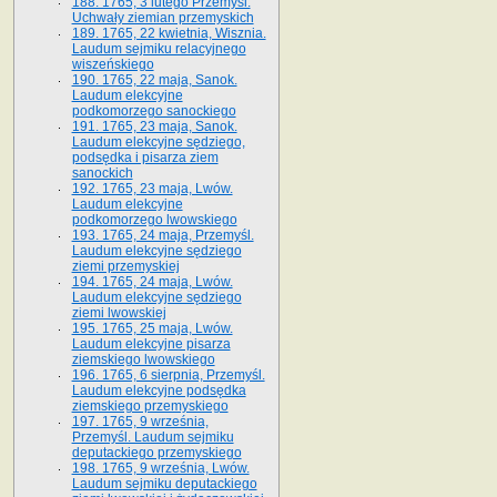
188. 1765, 3 lutego Przemyśl.
Uchwały ziemian przemyskich
189. 1765, 22 kwietnia, Wisznia.
Laudum sejmiku relacyjnego
wiszeńskiego
190. 1765, 22 maja, Sanok.
Laudum elekcyjne
podkomorzego sanockiego
191. 1765, 23 maja, Sanok.
Laudum elekcyjne sędziego,
podsędka i pisarza ziem
sanockich
192. 1765, 23 maja, Lwów.
Laudum elekcyjne
podkomorzego lwowskiego
193. 1765, 24 maja, Przemyśl.
Laudum elekcyjne sędziego
ziemi przemyskiej
194. 1765, 24 maja, Lwów.
Laudum elekcyjne sędziego
ziemi lwowskiej
195. 1765, 25 maja, Lwów.
Laudum elekcyjne pisarza
ziemskiego lwowskiego
196. 1765, 6 sierpnia, Przemyśl.
Laudum elekcyjne podsędka
ziemskiego przemyskiego
197. 1765, 9 września,
Przemyśl. Laudum sejmiku
deputackiego przemyskiego
198. 1765, 9 września, Lwów.
Laudum sejmiku deputackiego