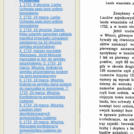
Przedmowa
1. 1731, 9 stycznia, Lwów.
Uchwała sądu boni ordinis
lwowskiego
2. 1732, 24 marca, Lwów.
Uchwała sądu boni ordinis
lwowskiego
3. 1733, 16 stycznia, Sanok.
Kilku szlachty sanockiej zakłada
manifest przeciwko uchwałom
zwołanego na 16 stycz­nia
sejmiku wiszeńskiego
4. 1733, marzec początek,
Warszawa. Józef Mniszek
marszałek w. kor. do sejmiku
wiszeńskiego. 5. 1733, 16
marca, Wisznia. Instrukcya
sejmiku wiszeńskiego posłom
na sejm konwokacyjny
6. 1733, 18 marca, Wisznia.
Instrukcya sejmiku dana posłom
do marszałka w. koronnego. 7.
1733, 20 marca, Wisznia.
Konfederacya województwa
ruskiego
8. 1733, 26 marca, Wisznia.
Laudum ziem
skonfederowanych
województwa ruskiego
9. 1733, 26 marca, Wisznia.
Marszałek konfederacyi
województwa ruskiego do