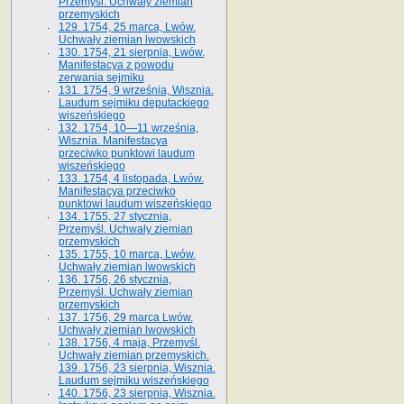
Przemyśl. Uchwały ziemian
przemyskich
129. 1754, 25 marca, Lwów.
Uchwały ziemian lwowskich
130. 1754, 21 sierpnia, Lwów.
Manifestacya z powodu
zerwania sejmiku
131. 1754, 9 września, Wisznia.
Laudum sejmiku deputackiego
wiszeńskiego
132. 1754, 10—11 września,
Wisznia. Manifestacya
przeciwko punktowi laudum
wiszeńskiego
133. 1754, 4 listopada, Lwów.
Manifestacya przeciwko
punktowi laudum wiszeńskiego
134. 1755, 27 stycznia,
Przemyśl. Uchwały ziemian
przemyskich
135. 1755, 10 marca, Lwów.
Uchwały ziemian lwowskich
136. 1756, 26 stycznia,
Przemyśl. Uchwały ziemian
przemyskich
137. 1756, 29 marca Lwów.
Uchwały ziemian lwowskich
138. 1756, 4 maja, Przemyśl.
Uchwały ziemian przemyskich.
139. 1756, 23 sierpnia, Wisznia.
Laudum sejmiku wiszeńskiego
140. 1756, 23 sierpnia, Wisznia.