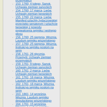
przemyskich
153. 1760, 4 lutego, Sanok.
Uchwała ziemian sanockich
154. 1760, 17 marca, Lwów.
Uchwały ziemian lwowskich
155. 1760, 22 marca, Lwów.
Manifest szlachty żydaczowskiej
przeciwko senatorom i szlachcie
lwowskiej z po­wodu
pogwałcenia sejmiku i wolnego
głosu
156. 1760, 25 sierpnia, Wisznia.
Laudum sejmiku wiszeńskiego
157. 1760, 25 sierpnia, Wisznia.
Instrukcya sejmiku posłom na
sejm
158. 1761, 26 stycznia,
Przemyśl. Uchwały ziemian
przemyskich
159. 1761, 9 lutego, Sanok.
Uchwały ziemian sanockich
160. 1761, 2 marca, Lwów.
Uchwały ziemian lwowskich
161. 1761, 16 marca, Wisznia.
Laudum sejmiku wiszeńskiego
162. 1761, 16 marca, Wisznia.
Instrukcya sejmiku posłom na
sejm
163. 1861, 14 września,
Wisznia. Laudum sejmiku
deputackiego wiszeńskiego
164. 1761, 15 września,