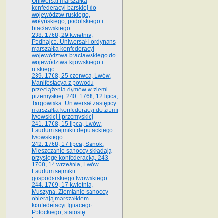
Uniwersał marszałka
konfederacyi barskiej do
województw ruskiego,
wołyńskiego, podolskiego i
bracławskiego
238. 1768, 29 kwietnia,
Podhajce. Uniwersał i ordynans
marszałka konfederacyi
województwa bracławskiego do
wo­jewództwa kijowskiego i
ruskiego
239. 1768, 25 czerwca, Lwów.
Manifestacya z powodu
przeciążenia dymów w ziemi
przemyskiej. 240. 1768, 12 lipca,
Targowiska. Uniwersał zastępcy
marszałka konfederacyi do ziemi
lwowskiej i przemyskiej
241. 1768, 15 lipca, Lwów.
Laudum sejmiku deputackiego
lwowskiego
242. 1768, 17 lipca, Sanok.
Mieszczanie sanoccy składają
przysięgę konfederacką. 243.
1768, 14 września, Lwów.
Laudum sejmiku
gospodarskiego lwowskiego
244. 1769, 17 kwietnia,
Muszyna. Ziemianie sanoccy
obierają marszałkiem
konfederacyi Ignacego
Potockiego, starostę