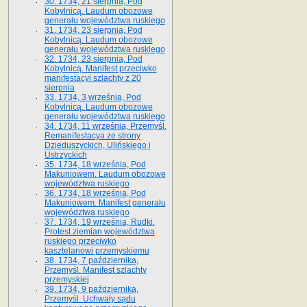
30. 1734, 21 sierpnia, Pod
Kobylnicą. Laudum obozowe
generału województwa ruskiego
31. 1734, 23 sierpnia, Pod
Kobylnicą. Laudum obozowe
generału województwa ruskiego
32. 1734, 23 sierpnia, Pod
Kobylnicą. Manifest przeciwko
manifestacyi szlachty z 20
sierpnia
33. 1734, 3 września, Pod
Kobylnicą. Laudum obozowe
generału województwa ruskiego
34. 1734, 11 września, Przemyśl.
Remanifestacya ze strony
Dzieduszyckich, Ulińskiego i
Ustrzyckich
35. 1734, 18 września, Pod
Makuniowem. Laudum obozowe
województwa ruskiego
36. 1734, 18 września, Pod
Makuniowem. Manifest generału
województwa ruskiego
37. 1734, 19 września, Rudki.
Protest ziemian województwa
ruskiego przeciwko
kasztelanowi przemyskiemu
38. 1734, 7 października,
Przemyśl. Manifest szlachty
przemyskiej
39. 1734, 9 października,
Przemyśl. Uchwały sądu