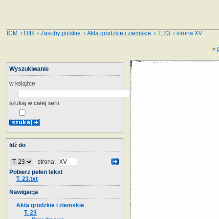
ICM
›
DIR
›
Zasoby polskie
›
Akta grodzkie i ziemskie
›
T. 23
› strona XV
«
Wyszukiwanie
w książce
szukaj w całej serii
Idź do
strona:
Pobierz pełen tekst
T. 23.txt
Nawigacja
Akta grodzkie i ziemskie
T. 23