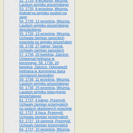
52. 1735, 9 września, Wisznia.
Laudum sejmiku wiszeńskiego
53. 1735, 9 września, Wisznia.
Instrukcya sejmiku posłom na
sejm
54. 1735, 12 września, Wisznia.
Laudum sejmiku wiszeńskiego
deputackiego
55. 1735, 13 września, Wisznia.
Uchwała ziemian sanockich
powzięta na sejmiku wiszeńskim
56. 1736, 27 lutego, Sanok.
Uchwały ziemian sanockich
57. 1736, 20 kwietnia, Załoźce.
Uniwersał hetmana w.
koronnego. 58. 1736. 20
kwietnia, Załoźce. Odpowiedź
hetmana w. koronnego dana
ziemianom lwowskim
59. 1736, 11 września, Wisznia.
Laudum sejmiku wiszeńskiego
60. 1736, 25 września, Wisznia.
Laudum sejmiku relacyjnego
wiszeńskiego
61. 1737, 4 lutego, Przemyśl.
Uchwały ziemian przemyskich
na sądach skarbowych powzięte
62. 1737, 8 lipca, Przemyśl.
Uchwała ziemian przemyskich
63. 1737, 19 sierpnia, Przemyśl.
Uchwały ziemian przemyskich
64. 1737, 10 września, Wisznia.