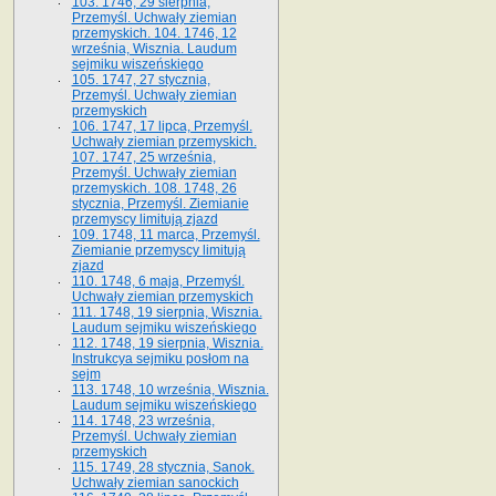
103. 1746, 29 sierpnia,
Przemyśl. Uchwały ziemian
przemyskich. 104. 1746, 12
września, Wisznia. Laudum
sejmiku wiszeńskiego
105. 1747, 27 stycznia,
Przemyśl. Uchwały ziemian
przemyskich
106. 1747, 17 lipca, Przemyśl.
Uchwały ziemian przemyskich.
107. 1747, 25 września,
Przemyśl. Uchwały ziemian
przemyskich. 108. 1748, 26
stycznia, Przemyśl. Ziemianie
przemyscy limitują zjazd
109. 1748, 11 marca, Przemyśl.
Ziemianie przemyscy limitują
zjazd
110. 1748, 6 maja, Przemyśl.
Uchwały ziemian przemyskich
111. 1748, 19 sierpnia, Wisznia.
Laudum sejmiku wiszeńskiego
112. 1748, 19 sierpnia, Wisznia.
Instrukcya sejmiku posłom na
sejm
113. 1748, 10 września, Wisznia.
Laudum sejmiku wiszeńskiego
114. 1748, 23 września,
Przemyśl. Uchwały ziemian
przemyskich
115. 1749, 28 stycznia, Sanok.
Uchwały ziemian sanockich