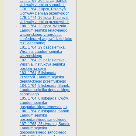
177. 1764, 20 marca, Sanok.
Uchwały ziemian sanockich
178. 1764, 3 lipca, Przemyśl.
Uchwały ziemian przemyskich
179. 1774, 16 lipca, Przemyśl.
Uchwały ziemian przemyskich
180. 1764, 23 lipca, Wisznia.
Laudum sejmiku relacyjnego
wiszeńskiego, z aprobatą
konfederacyi wojewódzkiej jako
też i generalnej
181. 1764, 29 października,
Wisznia. Laudum sejmiku
wiszeńskiego
182. 1764, 29 października,
Wisznia. Instrukcya sejmiku
posłom na sejm
183. 1764, 5 listopada,
Przemyśl. Laudum sejmiku
deputackiego przemyskiego
184. 1764, 5 listopada, Sanok.
Laudum sejmiku deputackiego
sanockiego
185. 1764, 6 listopada, Lwów.
Laudum sejmiku
gospodarskiego lwowskiego
186. 1764, 6 listopada, Sanok.
Laudum sejmiku
gospodarskiego sanockiego.
187. 1765, 25 stycznia, Sanok.
Laudum sejmiku
gospodarskiego sanockiego