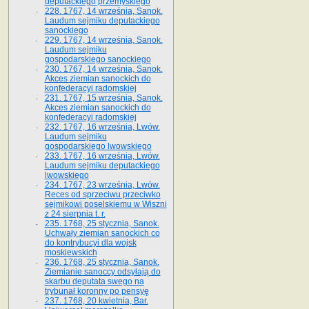
deputackiego przemyskiego
228. 1767, 14 września, Sanok.
Laudum sejmiku deputackiego
sanockiego
229. 1767, 14 września, Sanok.
Laudum sejmiku
gospodarskiego sanockiego
230. 1767, 14 września, Sanok.
Akces ziemian sanockich do
konfederacyi radomskiej
231. 1767, 15 września, Sanok.
Akces ziemian sanockich do
konfederacyi radomskiej
232. 1767, 16 września, Lwów.
Laudum sejmiku
gospodarskiego lwowskiego
233. 1767, 16 września, Lwów.
Laudum sejmiku deputackiego
lwowskiego
234. 1767, 23 września, Lwów.
Reces od sprzeciwu przeciwko
sejmikowi poselskiemu w Wiszni
z 24 sierpnia t. r.
235. 1768, 25 stycznia, Sanok.
Uchwały ziemian sanockich co
do kontrybucyi dla wojsk
moskiewskich
236. 1768, 25 stycznia, Sanok.
Ziemianie sanoccy odsyłają do
skarbu deputata swego na
trybunał koronny po pensyę
237. 1768, 20 kwietnia, Bar.