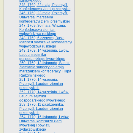
kaniowskiego
245. 1769, 22 maja, Przemyśl.
Konfederacya ziemi przemyskiej
246. 1769, 23 maja, Przemyśl.
Uniwersał marszałka
konfederacyi ziemi przemyskiej
247. 1769, 30 maja, Wisznia.
Konfederacya ziemian
województwa ruskiego
248. 1769, 6 czerwca, Busk.
Manifest marszałka konfederacyi
województwa ruskiego
249. 1769, 14 września, Lwów.
Laudum sejmiku
gospodarskiego lwowskiego
250. 1769, 13 listopada, Sanok.
Ziemianie sanoccy obierają
marszałkiem konfederacyi Filipa
Radzimińskiego
251. 1770, 14 września,
Przemyśl. Laudum ziemian
przemyskich
252. 1770, 14 września, Lwów.
Laudum sejmiku
gospodarskiego lwowskiego
253. 1770, 11 października,
Przemyśl. Laudum ziemian
przemyskich
254. 1770, 16 listopada, Lwów.
Uniwersał komisarzy ziemi
lwowskiej i powiatu
żydaczowskiego