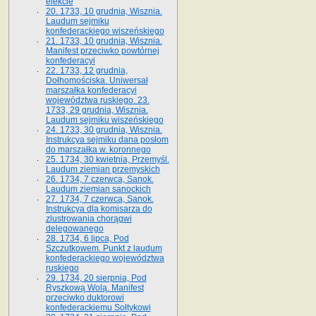
elekcie
20. 1733, 10 grudnia, Wisznia.
Laudum sejmiku
konfederackiego wiszeńskiego
21. 1733, 10 grudnia, Wisznia.
Manifest przeciwko powtórnej
konfederacyi
22. 1733, 12 grudnia,
Dołhomościska. Uniwersał
marszałka konfederacyi
województwa ruskiego. 23.
1733, 29 grudnia, Wisznia.
Laudum sejmiku wiszeńskiego
24. 1733, 30 grudnia, Wisznia.
Instrukcya sejmiku dana posłom
do marszałka w. koronnego
25. 1734, 30 kwietnia, Przemyśl.
Laudum ziemian przemyskich
26. 1734, 7 czerwca, Sanok.
Laudum ziemian sanockich
27. 1734, 7 czerwca, Sanok.
Instrukcya dla komisarza do
zlustrowania chorągwi
delegowanego
28. 1734, 6 lipca, Pod
Szczutkowem. Punkt z laudum
konfederackiego województwa
ruskiego
29. 1734, 20 sierpnia, Pod
Ryszkową Wolą. Manifest
przeciwko duktorowi
konfederackiemu Sołtykowi