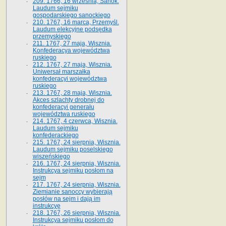
209. 1766, 16 września, Sanok.
Laudum sejmiku
gospodarskiego sanockiego
210. 1767, 16 marca, Przemyśl.
Laudum elekcyjne podsędka
przemyskiego
211. 1767, 27 maja, Wisznia.
Konfederacya województwa
ruskiego
212. 1767, 27 maja, Wisznia.
Uniwersał marszałka
konfederacyi województwa
ruskiego
213. 1767, 28 maja, Wisznia.
Akces szlachty drobnej do
konfederacyi generału
województwa ruskiego
214. 1767, 4 czerwca, Wisznia.
Laudum sejmiku
konfederackiego
215. 1767, 24 sierpnia, Wisznia.
Laudum sejmiku poselskiego
wiszeńskiego
216. 1767, 24 sierpnia, Wisznia.
Instrukcya sejmiku posłom na
sejm
217. 1767, 24 sierpnia, Wisznia.
Ziemianie sanoccy wybierają
posłów na sejm i dają im
instrukcyę
218. 1767, 26 sierpnia, Wisznia.
Instrukcya sejmiku posłom do