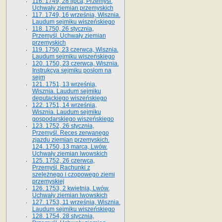
116. 1749, 28 lipca, Przemyśl.
Uchwały ziemian przemyskich
117. 1749, 16 września, Wisznia.
Laudum sejmiku wiszeńskiego
118. 1750, 26 stycznia,
Przemyśl. Uchwały ziemian
przemyskich
119. 1750, 23 czerwca, Wisznia.
Laudum sejmiku wiszeńskiego
120. 1750, 23 czerwca, Wisznia.
Instrukcya sejmiku posłom na
sejm
121. 1751, 13 września,
Wisznia. Laudum sejmiku
deputackiego wiszeńskiego
122. 1751, 14 września,
Wisznia. Laudum sejmiku
gospodarskiego wiszeńskiego
123. 1752, 26 stycznia,
Przemyśl. Reces zerwanego
zjazdu ziemian przemyskich.
124. 1750, 13 marca, Lwów.
Uchwały ziemian lwowskich
125. 1752, 26 czerwca,
Przemyśl. Rachunki z
szelężnego i czopowego ziemi
przemyskiej
126. 1753, 2 kwietnia, Lwów.
Uchwały ziemian lwowskich
127. 1753, 11 września, Wisznia.
Laudum sejmiku wiszeńskiego
128. 1754, 28 stycznia,