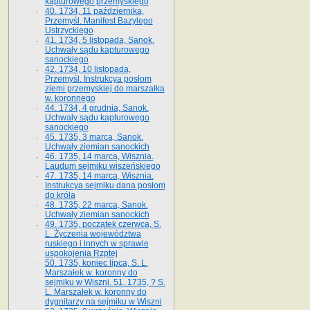
kapturowego przemyskiego
40. 1734, 11 października,
Przemyśl. Manifest Bazylego
Ustrzyckiego
41. 1734, 5 listopada, Sanok.
Uchwały sądu kapturowego
sanockiego
42. 1734, 10 listopada,
Przemyśl. Instrukcya posłom
ziemi przemyskiej do marszałka
w. koronnego
44. 1734, 4 grudnia, Sanok.
Uchwały sądu kapturowego
sanockiego
45. 1735, 3 marca, Sanok.
Uchwały ziemian sanockich
46. 1735, 14 marca, Wisznia.
Laudum sejmiku wiszeńskiego
47. 1735, 14 marca, Wisznia.
Instrukcya sejmiku dana posłom
do króla
48. 1735, 22 marca, Sanok.
Uchwały ziemian sanockich
49. 1735, początek czerwca, S.
L. Życzenia województwa
ruskiego i innych w sprawie
uspokojenia Rzptej
50. 1735, koniec lipca, S. L.
Marszałek w. koronny do
sejmiku w Wiszni. 51. 1735, ? S.
L. Marszałek w. koronny do
dygnitarzy na sejmiku w Wiszni