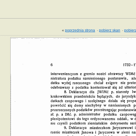
«
poprzednia strona
·
pobierz skan
·
pobierz