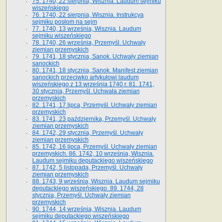
75. 1740, 22 sierpnia, Wisznia. Laudum sejmiku
wiszeńskiego
76. 1740, 22 sierpnia, Wisznia. Instrukcya
sejmiku posłom na sejm
77. 1740, 13 września, Wisznia. Laudum
sejmiku wiszeńskiego
78. 1740, 26 września, Przemyśl. Uchwały
ziemian przemyskich
79. 1741, 18 stycznia, Sanok. Uchwały ziemian
sanockich
80. 1741, 18 stycznia, Sanok. Manifest ziemian
sanockich przeciwko artykułowi laudum
wiszeńskiego z 13 wrze­śnia 1740 r. 81. 1741,
30 stycznia, Przemyśl. Uchwała ziemian
przemyskich
82. 1741, 17 lipca, Przemyśl. Uchwały ziemian
przemyskich
83. 1741, 23 października, Przemyśl. Uchwały
ziemian przemyskich
84. 1742, 29 stycznia, Przemyśl. Uchwały
ziemian przemyskich
85. 1742, 16 lipca, Przemyśl. Uchwały ziemian
przemyskich. 86. 1742, 10 września, Wisznia.
Laudum sejmiku deputackiego wiszeńskiego
87. 1742, 5 listopada, Przemyśl. Uchwały
ziemian przemyskich
88. 1743, 9 września, Wisznia. Laudum sejmiku
deputackiego wiszeńskiego. 89. 1744, 28
stycznia, Przemyśl. Uchwały ziemian
przemyskich
90. 1744, 14 września, Wisznia. Laudum
sejmiku deputackiego wiszeńskiego