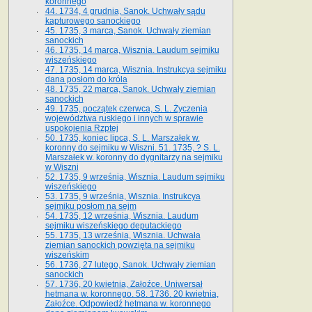
koronnego
44. 1734, 4 grudnia, Sanok. Uchwały sądu
kapturowego sanockiego
45. 1735, 3 marca, Sanok. Uchwały ziemian
sanockich
46. 1735, 14 marca, Wisznia. Laudum sejmiku
wiszeńskiego
47. 1735, 14 marca, Wisznia. Instrukcya sejmiku
dana posłom do króla
48. 1735, 22 marca, Sanok. Uchwały ziemian
sanockich
49. 1735, początek czerwca, S. L. Życzenia
województwa ruskiego i innych w sprawie
uspokojenia Rzptej
50. 1735, koniec lipca, S. L. Marszałek w.
koronny do sejmiku w Wiszni. 51. 1735, ? S. L.
Marszałek w. koronny do dygnitarzy na sejmiku
w Wiszni
52. 1735, 9 września, Wisznia. Laudum sejmiku
wiszeńskiego
53. 1735, 9 września, Wisznia. Instrukcya
sejmiku posłom na sejm
54. 1735, 12 września, Wisznia. Laudum
sejmiku wiszeńskiego deputackiego
55. 1735, 13 września, Wisznia. Uchwała
ziemian sanockich powzięta na sejmiku
wiszeńskim
56. 1736, 27 lutego, Sanok. Uchwały ziemian
sanockich
57. 1736, 20 kwietnia, Załoźce. Uniwersał
hetmana w. koronnego. 58. 1736. 20 kwietnia,
Załoźce. Odpowiedź hetmana w. koronnego