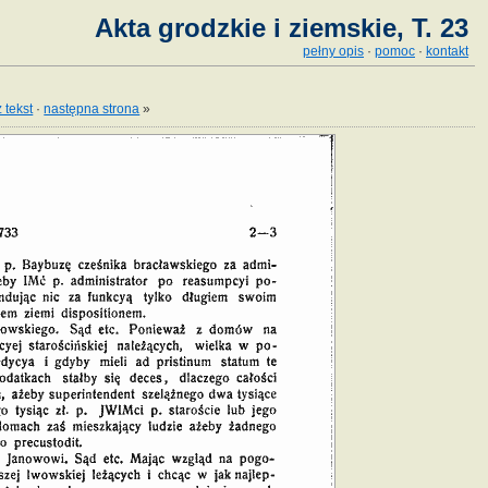
Akta grodzkie i ziemskie, T. 23
pełny opis
·
pomoc
·
kontakt
 tekst
·
następna strona
»