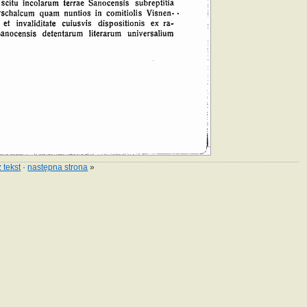
 tekst
·
następna strona
»