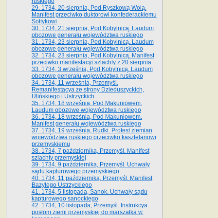
ruskiego
29. 1734, 20 sierpnia, Pod Ryszkową Wolą.
Manifest przeciwko duktorowi konfederackiemu
Sołtykowi
30. 1734, 21 sierpnia, Pod Kobylnicą. Laudum
obozowe generału województwa ruskiego
31. 1734, 23 sierpnia, Pod Kobylnicą. Laudum
obozowe generału województwa ruskiego
32. 1734, 23 sierpnia, Pod Kobylnicą. Manifest
przeciwko manifestacyi szlachty z 20 sierpnia
33. 1734, 3 września, Pod Kobylnicą. Laudum
obozowe generału województwa ruskiego
34. 1734, 11 września, Przemyśl.
Remanifestacya ze strony Dzieduszyckich,
Ulińskiego i Ustrzyckich
35. 1734, 18 września, Pod Makuniowem.
Laudum obozowe województwa ruskiego
36. 1734, 18 września, Pod Makuniowem.
Manifest generału województwa ruskiego
37. 1734, 19 września, Rudki. Protest ziemian
województwa ruskiego przeciwko kasztelanowi
przemyskiemu
38. 1734, 7 października, Przemyśl. Manifest
szlachty przemyskiej
39. 1734, 9 października, Przemyśl. Uchwały
sądu kapturowego przemyskiego
40. 1734, 11 października, Przemyśl. Manifest
Bazylego Ustrzyckiego
41. 1734, 5 listopada, Sanok. Uchwały sądu
kapturowego sanockiego
42. 1734, 10 listopada, Przemyśl. Instrukcya
posłom ziemi przemyskiej do marszałka w.