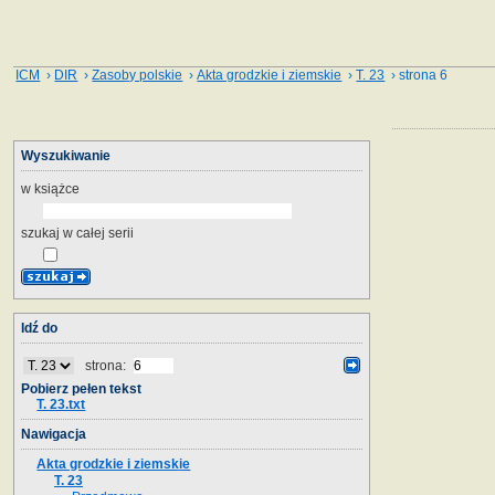
ICM
›
DIR
›
Zasoby polskie
›
Akta grodzkie i ziemskie
›
T. 23
› strona 6
Wyszukiwanie
w książce
szukaj w całej serii
Idź do
strona:
Pobierz pełen tekst
T. 23.txt
Nawigacja
Akta grodzkie i ziemskie
T. 23