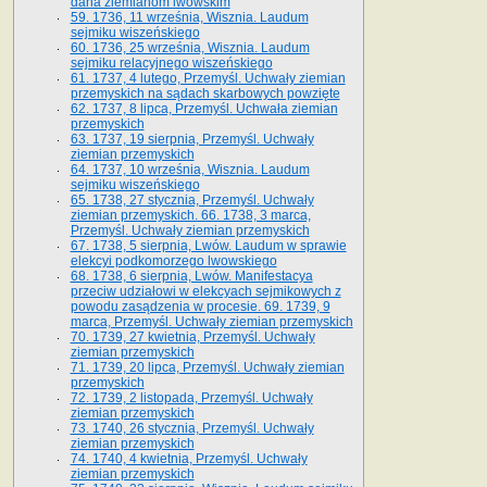
dana ziemianom lwowskim
59. 1736, 11 września, Wisznia. Laudum
sejmiku wiszeńskiego
60. 1736, 25 września, Wisznia. Laudum
sejmiku relacyjnego wiszeńskiego
61. 1737, 4 lutego, Przemyśl. Uchwały ziemian
przemyskich na sądach skarbowych powzięte
62. 1737, 8 lipca, Przemyśl. Uchwała ziemian
przemyskich
63. 1737, 19 sierpnia, Przemyśl. Uchwały
ziemian przemyskich
64. 1737, 10 września, Wisznia. Laudum
sejmiku wiszeńskiego
65. 1738, 27 stycznia, Przemyśl. Uchwały
ziemian przemyskich­­. 66. 1738, 3 marca,
Przemyśl. Uchwały ziemian przemyskich­
67. 1738, 5 sierpnia, Lwów. Laudum w sprawie
elekcyi podkomorzego lwowskiego
68. 1738, 6 sierpnia, Lwów. Manifestacya
przeciw udziałowi w elekcyach sejmikowych z
powodu zasądzenia w procesie. 69. 1739, 9
marca, Przemyśl. Uchwały ziemian przemyskich
70. 1739, 27 kwietnia, Przemyśl. Uchwały
ziemian przemyskich
71. 1739, 20 lipca, Przemyśl. Uchwały ziemian
przemyskich
72. 1739, 2 listopada, Przemyśl. Uchwały
ziemian przemyskich
73. 1740, 26 stycznia, Przemyśl. Uchwały
ziemian przemyskich
74. 1740, 4 kwietnia, Przemyśl. Uchwały
ziemian przemyskich