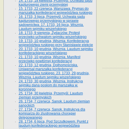
14. 1733, 18 kwietnia, Przemyśl. Uchwała sądu
kapturowego ziemi przemyskiej
15. 1733, 22 czerwca, Warszawa. Prymas do
marszałka konfederacyi województwa ruskiego
16. 1733, 3 lipca, Przemyśl. Uchwała sądu
kapturowego przemyskiego w sprawie
sądownictwa. 17. 1733, 16 lipca, Wisznia.
Laudum sejmiku wiszeńskiego
18. 1733, 9 sierpnia, Żydaczów. Protest
przeciwko uchwałom sejmiku wiszeńskiego
19. 1733, 10 grudnia, Wisznia. Konfederacya
województwa ruskiego przy Stanisławie elekcie
20. 1733, 10 grudnia, Wisznia. Laudum sejmiku
konfederackiego wiszeńskiego
21. 1733, 10 grudnia, Wisznia. Manifest
przeciwko powtórnej konfederacyi
22. 1733, 12 grudnia, Dołhomościska.
Uniwersał marszałka konfederacyi
województwa ruskiego. 23. 1733, 29 grudnia,
Wisznia. Laudum sejmiku wiszeńskiego
24. 1733, 30 grudnia, Wisznia. Instrukcya
sejmiku dana posłom do marszałka w.
koronnego
25. 1734, 30 kwietnia, Przemyśl. Laudum
ziemian przemyskich
26. 1734, 7 czerwca, Sanok. Laudum ziemian
sanockich
27. 1734, 7 czerwca, Sanok. Instrukcya dla
komisarza do zlustrowania chorągwi
delegowanego
28. 1734, 6 lipca, Pod Szczutkowem. Punkt z
laudum konfederackiego województwa