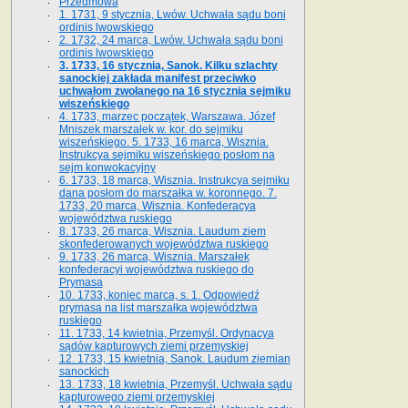
Przedmowa
1. 1731, 9 stycznia, Lwów. Uchwała sądu boni
ordinis lwowskiego
2. 1732, 24 marca, Lwów. Uchwała sądu boni
ordinis lwowskiego
3. 1733, 16 stycznia, Sanok. Kilku szlachty
sanockiej zakłada manifest przeciwko
uchwałom zwołanego na 16 stycz­nia sejmiku
wiszeńskiego
4. 1733, marzec początek, Warszawa. Józef
Mniszek marszałek w. kor. do sejmiku
wiszeńskiego. 5. 1733, 16 marca, Wisznia.
Instrukcya sejmiku wiszeńskiego posłom na
sejm konwokacyjny
6. 1733, 18 marca, Wisznia. Instrukcya sejmiku
dana posłom do marszałka w. koronnego. 7.
1733, 20 marca, Wisznia. Konfederacya
województwa ruskiego
8. 1733, 26 marca, Wisznia. Laudum ziem
skonfederowanych województwa ruskiego
9. 1733, 26 marca, Wisznia. Marszałek
konfederacyi województwa ruskiego do
Prymasa
10. 1733, koniec marca, s. 1. Odpowiedź
prymasa na list marszałka województwa
ruskiego
11. 1733, 14 kwietnia, Przemyśl. Ordynacya
sądów kapturowych ziemi przemyskiej
12. 1733, 15 kwietnia, Sanok. Laudum ziemian
sanockich
13. 1733, 18 kwietnia, Przemyśl. Uchwała sądu
kapturowego ziemi przemyskiej