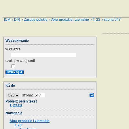
ICM
›
DIR
›
Zasoby polskie
›
Akta grodzkie i ziemskie
›
T. 23
› strona 547
Wyszukiwanie
w książce
szukaj w całej serii
Idź do
strona:
Pobierz pełen tekst
T. 23.txt
Nawigacja
Akta grodzkie i ziemskie
T. 23