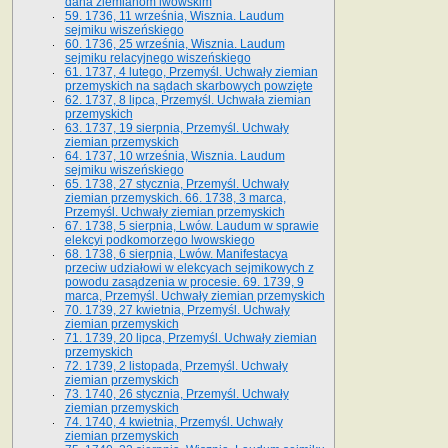
dana ziemianom lwowskim
59. 1736, 11 września, Wisznia. Laudum
sejmiku wiszeńskiego
60. 1736, 25 września, Wisznia. Laudum
sejmiku relacyjnego wiszeńskiego
61. 1737, 4 lutego, Przemyśl. Uchwały ziemian
przemyskich na sądach skarbowych powzięte
62. 1737, 8 lipca, Przemyśl. Uchwała ziemian
przemyskich
63. 1737, 19 sierpnia, Przemyśl. Uchwały
ziemian przemyskich
64. 1737, 10 września, Wisznia. Laudum
sejmiku wiszeńskiego
65. 1738, 27 stycznia, Przemyśl. Uchwały
ziemian przemyskich­­. 66. 1738, 3 marca,
Przemyśl. Uchwały ziemian przemyskich­
67. 1738, 5 sierpnia, Lwów. Laudum w sprawie
elekcyi podkomorzego lwowskiego
68. 1738, 6 sierpnia, Lwów. Manifestacya
przeciw udziałowi w elekcyach sejmikowych z
powodu zasądzenia w procesie. 69. 1739, 9
marca, Przemyśl. Uchwały ziemian przemyskich
70. 1739, 27 kwietnia, Przemyśl. Uchwały
ziemian przemyskich
71. 1739, 20 lipca, Przemyśl. Uchwały ziemian
przemyskich
72. 1739, 2 listopada, Przemyśl. Uchwały
ziemian przemyskich
73. 1740, 26 stycznia, Przemyśl. Uchwały
ziemian przemyskich
74. 1740, 4 kwietnia, Przemyśl. Uchwały
ziemian przemyskich