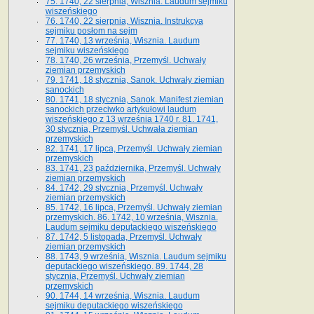
75. 1740, 22 sierpnia, Wisznia. Laudum sejmiku
wiszeńskiego
76. 1740, 22 sierpnia, Wisznia. Instrukcya
sejmiku posłom na sejm
77. 1740, 13 września, Wisznia. Laudum
sejmiku wiszeńskiego
78. 1740, 26 września, Przemyśl. Uchwały
ziemian przemyskich
79. 1741, 18 stycznia, Sanok. Uchwały ziemian
sanockich
80. 1741, 18 stycznia, Sanok. Manifest ziemian
sanockich przeciwko artykułowi laudum
wiszeńskiego z 13 wrze­śnia 1740 r. 81. 1741,
30 stycznia, Przemyśl. Uchwała ziemian
przemyskich
82. 1741, 17 lipca, Przemyśl. Uchwały ziemian
przemyskich
83. 1741, 23 października, Przemyśl. Uchwały
ziemian przemyskich
84. 1742, 29 stycznia, Przemyśl. Uchwały
ziemian przemyskich
85. 1742, 16 lipca, Przemyśl. Uchwały ziemian
przemyskich. 86. 1742, 10 września, Wisznia.
Laudum sejmiku deputackiego wiszeńskiego
87. 1742, 5 listopada, Przemyśl. Uchwały
ziemian przemyskich
88. 1743, 9 września, Wisznia. Laudum sejmiku
deputackiego wiszeńskiego. 89. 1744, 28
stycznia, Przemyśl. Uchwały ziemian
przemyskich
90. 1744, 14 września, Wisznia. Laudum
sejmiku deputackiego wiszeńskiego