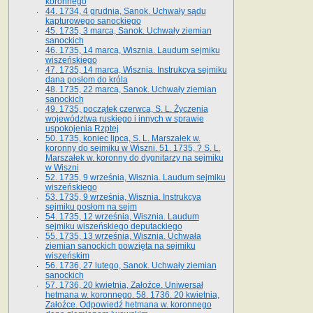
koronnego
44. 1734, 4 grudnia, Sanok. Uchwały sądu
kapturowego sanockiego
45. 1735, 3 marca, Sanok. Uchwały ziemian
sanockich
46. 1735, 14 marca, Wisznia. Laudum sejmiku
wiszeńskiego
47. 1735, 14 marca, Wisznia. Instrukcya sejmiku
dana posłom do króla
48. 1735, 22 marca, Sanok. Uchwały ziemian
sanockich
49. 1735, początek czerwca, S. L. Życzenia
województwa ruskiego i innych w sprawie
uspokojenia Rzptej
50. 1735, koniec lipca, S. L. Marszałek w.
koronny do sejmiku w Wiszni. 51. 1735, ? S. L.
Marszałek w. koronny do dygnitarzy na sejmiku
w Wiszni
52. 1735, 9 września, Wisznia. Laudum sejmiku
wiszeńskiego
53. 1735, 9 września, Wisznia. Instrukcya
sejmiku posłom na sejm
54. 1735, 12 września, Wisznia. Laudum
sejmiku wiszeńskiego deputackiego
55. 1735, 13 września, Wisznia. Uchwała
ziemian sanockich powzięta na sejmiku
wiszeńskim
56. 1736, 27 lutego, Sanok. Uchwały ziemian
sanockich
57. 1736, 20 kwietnia, Załoźce. Uniwersał
hetmana w. koronnego. 58. 1736. 20 kwietnia,
Załoźce. Odpowiedź hetmana w. koronnego