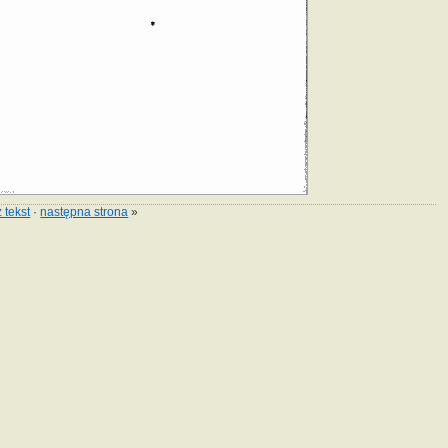
 tekst
·
następna strona
»