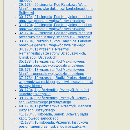
ruskiego
29. 1734, 20 sierpnia, Pod Ryszkową Wolą.
Manifest przeciwko duktorowi konfederackiemu
Sołtykowi
30. 1734, 21 sierpnia, Pod Kobylnicą. Laudum
obozowe generału województwa ruskiego
31. 1734, 23 sierpnia, Pod Kobylnicą. Laudum
obozowe generału województwa ruskiego
32. 1734, 23 sierpnia, Pod Kobylnicą. Manifest
przeciwko manifestacyi szlachty z 20 sierpnia
33. 1734, 3 września, Pod Kobylnicą. Laudum
obozowe generału województwa ruskiego
34. 1734, 11 września, Przemyśl.
Remanifestacya ze strony Dzieduszyckich,
Ulińskiego i Ustrzyckich
35. 1734, 18 września, Pod Makuniowem.
Laudum obozowe województwa ruskiego
36. 1734, 18 września, Pod Makuniowem.
Manifest generału województwa ruskiego
37. 1734, 19 września, Rudki. Protest ziemian
województwa ruskiego przeciwko kasztelanowi
przemyskiemu
38. 1734, 7 października, Przemyśl. Manifest
szlachty przemyskiej
39. 1734, 9 października, Przemyśl. Uchwały
sądu kapturowego przemyskiego
40. 1734, 11 października, Przemyśl. Manifest
Bazylego Ustrzyckiego
41. 1734, 5 listopada, Sanok. Uchwały sądu
kapturowego sanockiego
42. 1734, 10 listopada, Przemyśl. Instrukcya
posłom ziemi przemyskiej do marszałka w.