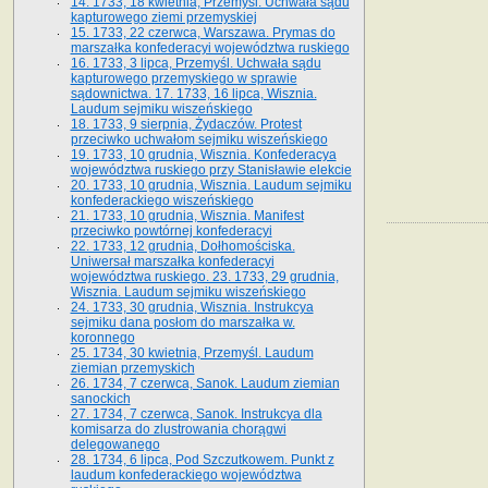
14. 1733, 18 kwietnia, Przemyśl. Uchwała sądu
kapturowego ziemi przemyskiej
15. 1733, 22 czerwca, Warszawa. Prymas do
marszałka konfederacyi województwa ruskiego
16. 1733, 3 lipca, Przemyśl. Uchwała sądu
kapturowego przemyskiego w sprawie
sądownictwa. 17. 1733, 16 lipca, Wisznia.
Laudum sejmiku wiszeńskiego
18. 1733, 9 sierpnia, Żydaczów. Protest
przeciwko uchwałom sejmiku wiszeńskiego
19. 1733, 10 grudnia, Wisznia. Konfederacya
województwa ruskiego przy Stanisławie elekcie
20. 1733, 10 grudnia, Wisznia. Laudum sejmiku
konfederackiego wiszeńskiego
21. 1733, 10 grudnia, Wisznia. Manifest
przeciwko powtórnej konfederacyi
22. 1733, 12 grudnia, Dołhomościska.
Uniwersał marszałka konfederacyi
województwa ruskiego. 23. 1733, 29 grudnia,
Wisznia. Laudum sejmiku wiszeńskiego
24. 1733, 30 grudnia, Wisznia. Instrukcya
sejmiku dana posłom do marszałka w.
koronnego
25. 1734, 30 kwietnia, Przemyśl. Laudum
ziemian przemyskich
26. 1734, 7 czerwca, Sanok. Laudum ziemian
sanockich
27. 1734, 7 czerwca, Sanok. Instrukcya dla
komisarza do zlustrowania chorągwi
delegowanego
28. 1734, 6 lipca, Pod Szczutkowem. Punkt z
laudum konfederackiego województwa