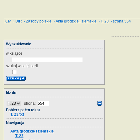
ICM
›
DIR
›
Zasoby polskie
›
Akta grodzkie i ziemskie
›
T. 23
› strona 554
Wyszukiwanie
w książce
szukaj w całej serii
Idź do
strona:
Pobierz pełen tekst
T. 23.txt
Nawigacja
Akta grodzkie i ziemskie
T. 23