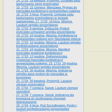
14. 1733, 18 kwietnia, Przemyśl. Uchwała sądu
kapturowego ziemi przemyskiej
15. 1733, 22 czerwca, Warszawa. Prymas do
marszałka konfederacyi województwa ruskiego
16. 1733, 3 lipca, Przemyśl. Uchwała sądu
kapturowego przemyskiego w sprawie
sądownictwa. 17. 1733, 16 lipca, Wisznia.
Laudum sejmiku wiszeńskiego
18. 1733, 9 sierpnia, Żydaczów. Protest
przeciwko uchwałom sejmiku wiszeńskiego
19. 1733, 10 grudnia, Wisznia. Konfederacya
województwa ruskiego przy Stanisławie elekcie
20. 1733, 10 grudnia, Wisznia. Laudum sejmiku
konfederackiego wiszeńskiego
21. 1733, 10 grudnia, Wisznia. Manifest
przeciwko powtórnej konfederacyi
22. 1733, 12 grudnia, Dołhomościska.
Uniwersał marszałka konfederacyi
województwa ruskiego. 23. 1733, 29 grudnia,
Wisznia. Laudum sejmiku wiszeńskiego
24. 1733, 30 grudnia, Wisznia. Instrukcya
sejmiku dana posłom do marszałka w.
koronnego
25. 1734, 30 kwietnia, Przemyśl. Laudum
ziemian przemyskich
26. 1734, 7 czerwca, Sanok. Laudum ziemian
sanockich
27. 1734, 7 czerwca, Sanok. Instrukcya dla
komisarza do zlustrowania chorągwi
delegowanego
28. 1734, 6 lipca, Pod Szczutkowem. Punkt z
laudum konfederackiego województwa