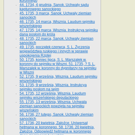
koronnego
44. 1734, 4 grudnia, Sanok. Uchwały sądu
kapturowego sanockiego
45. 1735, 3 marca, Sanok. Uchwały ziemian
sanockich
46. 1735, 14 marca, Wisznia. Laudum sejmiku
wiszeńskiego
47. 1735, 14 marca, Wisznia. Instrukcya sejmiku
dana posłom do króla
48. 1735, 22 marca, Sanok. Uchwały ziemian
sanockich
49. 1735, początek czerwca, S. L. Życzenia
województwa ruskiego i innych w sprawie
uspokojenia Rzptej
50. 1735, koniec lipca, S. L. Marszałek w.
koronny do sejmiku w Wiszni. 51. 1735, ? S. L.
Marszałek w. koronny do dygnitarzy na sejmiku
w Wiszni
52. 1735, 9 września, Wisznia. Laudum sejmiku
wiszeńskiego
53. 1735, 9 września, Wisznia. Instrukcya
sejmiku posłom na sejm
54. 1735, 12 września, Wisznia. Laudum
sejmiku wiszeńskiego deputackiego
55. 1735, 13 września, Wisznia. Uchwała
ziemian sanockich powzięta na sejmiku
wiszeńskim
56. 1736, 27 lutego, Sanok. Uchwały ziemian
sanockich
57. 1736, 20 kwietnia, Załoźce. Uniwersał
hetmana w. koronnego. 58. 1736. 20 kwietnia,
Załoźce. Odpowiedź hetmana w. koronnego