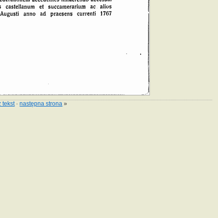
 tekst
·
następna strona
»