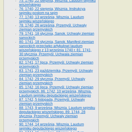
75. 1740, 22 sierpnia, Wisznia. Laudum sejmiku
wiszeńskiego
76. 1740, 22 sierpnia, Wisznia. Instrukcya
sejmiku posłom na sejm
77. 1740, 13 września, Wisznia. Laudum
sejmiku wiszeńskiego
78. 1740, 26 września, Przemyśl. Uchwały
ziemian przemyskich
79. 1741, 18 stycznia, Sanok. Uchwały ziemian
sanockich
80. 1741, 18 stycznia, Sanok. Manifest ziemian
sanockich przeciwko artykułowi laudum
wiszeńskiego z 13 wrze­śnia 1740 r. 81. 1741,
30 stycznia, Przemyśl. Uchwała ziemian
przemyskich
82. 1741, 17 lipca, Przemyśl. Uchwały ziemian
przemyskich
83. 1741, 23 października, Przemyśl. Uchwały
ziemian przemyskich
84. 1742, 29 stycznia, Przemyśl. Uchwały
ziemian przemyskich
85. 1742, 16 lipca, Przemyśl. Uchwały ziemian
przemyskich. 86. 1742, 10 września, Wisznia.
Laudum sejmiku deputackiego wiszeńskiego
87. 1742, 5 listopada, Przemyśl. Uchwały
ziemian przemyskich
88. 1743, 9 września, Wisznia. Laudum sejmiku
deputackiego wiszeńskiego. 89. 1744, 28
stycznia, Przemyśl. Uchwały ziemian
przemyskich
90. 1744, 14 września, Wisznia. Laudum
sejmiku deputackiego wiszeńskiego