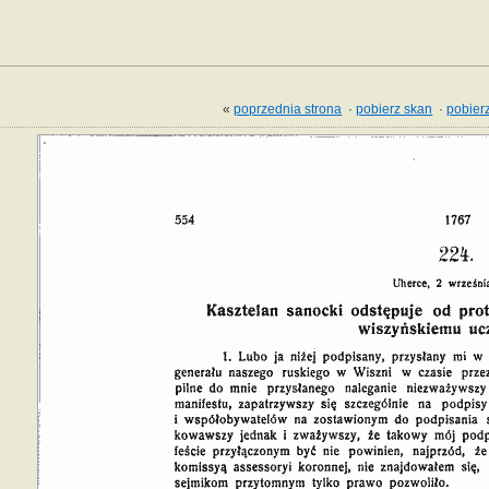
«
poprzednia strona
·
pobierz skan
·
pobierz