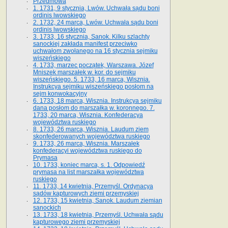
Przedmowa
1. 1731, 9 stycznia, Lwów. Uchwała sądu boni
ordinis lwowskiego
2. 1732, 24 marca, Lwów. Uchwała sądu boni
ordinis lwowskiego
3. 1733, 16 stycznia, Sanok. Kilku szlachty
sanockiej zakłada manifest przeciwko
uchwałom zwołanego na 16 stycz­nia sejmiku
wiszeńskiego
4. 1733, marzec początek, Warszawa. Józef
Mniszek marszałek w. kor. do sejmiku
wiszeńskiego. 5. 1733, 16 marca, Wisznia.
Instrukcya sejmiku wiszeńskiego posłom na
sejm konwokacyjny
6. 1733, 18 marca, Wisznia. Instrukcya sejmiku
dana posłom do marszałka w. koronnego. 7.
1733, 20 marca, Wisznia. Konfederacya
województwa ruskiego
8. 1733, 26 marca, Wisznia. Laudum ziem
skonfederowanych województwa ruskiego
9. 1733, 26 marca, Wisznia. Marszałek
konfederacyi województwa ruskiego do
Prymasa
10. 1733, koniec marca, s. 1. Odpowiedź
prymasa na list marszałka województwa
ruskiego
11. 1733, 14 kwietnia, Przemyśl. Ordynacya
sądów kapturowych ziemi przemyskiej
12. 1733, 15 kwietnia, Sanok. Laudum ziemian
sanockich
13. 1733, 18 kwietnia, Przemyśl. Uchwała sądu
kapturowego ziemi przemyskiej