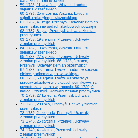
dana ziemianom lwowskim
59. 1736, 11 września, Wisznia. Laudum
sejmiku wiszeńskiego
60. 1736, 25 września, Wisznia. Laudum
sejmiku relacyjnego wiszeńskiego
61. 1737, 4 lutego, Przemyśl. Uchwały ziemian
przemyskich na sądach skarbowych powzięte
62. 1737, 8 lipca, Przemyśl. Uchwała ziemian
przemyskich
63. 1737, 19 sierpnia, Przemyśl. Uchwały
ziemian przemyskich
64. 1737, 10 września, Wisznia. Laudum
sejmiku wiszeńskiego
65. 1738, 27 stycznia, Przemyśl. Uchwały
ziemian przemyskich­­. 66. 1738, 3 marca,
Przemyśl. Uchwały ziemian przemyskich­
67. 1738, 5 sierpnia, Lwów. Laudum w sprawie
elekcyi podkomorzego lwowskiego
68. 1738, 6 sierpnia, Lwów. Manifestacya
przeciw udziałowi w elekcyach sejmikowych z
powodu zasądzenia w procesie. 69. 1739, 9
marca, Przemyśl. Uchwały ziemian przemyskich
70. 1739, 27 kwietnia, Przemyśl. Uchwały
ziemian przemyskich
71. 1739, 20 lipca, Przemyśl. Uchwały ziemian
przemyskich
72. 1739, 2 listopada, Przemyśl. Uchwały
ziemian przemyskich
73. 1740, 26 stycznia, Przemyśl. Uchwały
ziemian przemyskich
74. 1740, 4 kwietnia, Przemyśl. Uchwały
ziemian przemyskich