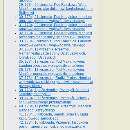
ruskiego
29. 1734, 20 sierpnia, Pod Ryszkową Wolą.
Manifest przeciwko duktorowi konfederackiemu
Sołtykowi
30. 1734, 21 sierpnia, Pod Kobylnicą. Laudum
obozowe generału województwa ruskiego
31. 1734, 23 sierpnia, Pod Kobylnicą. Laudum
obozowe generału województwa ruskiego
32. 1734, 23 sierpnia, Pod Kobylnicą. Manifest
przeciwko manifestacyi szlachty z 20 sierpnia
33. 1734, 3 września, Pod Kobylnicą. Laudum
obozowe generału województwa ruskiego
34. 1734, 11 września, Przemyśl.
Remanifestacya ze strony Dzieduszyckich,
Ulińskiego i Ustrzyckich
35. 1734, 18 września, Pod Makuniowem.
Laudum obozowe województwa ruskiego
36. 1734, 18 września, Pod Makuniowem.
Manifest generału województwa ruskiego
37. 1734, 19 września, Rudki. Protest ziemian
województwa ruskiego przeciwko kasztelanowi
przemyskiemu
38. 1734, 7 października, Przemyśl. Manifest
szlachty przemyskiej
39. 1734, 9 października, Przemyśl. Uchwały
sądu kapturowego przemyskiego
40. 1734, 11 października, Przemyśl. Manifest
Bazylego Ustrzyckiego
41. 1734, 5 listopada, Sanok. Uchwały sądu
kapturowego sanockiego
42. 1734, 10 listopada, Przemyśl. Instrukcya
posłom ziemi przemyskiej do marszałka w.