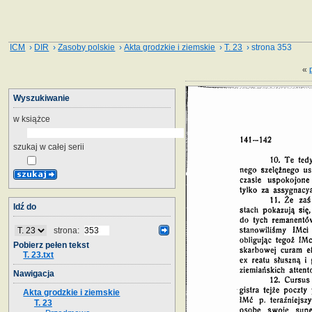
ICM
›
DIR
›
Zasoby polskie
›
Akta grodzkie i ziemskie
›
T. 23
› strona 353
«
Wyszukiwanie
w książce
szukaj w całej serii
Idź do
strona:
Pobierz pełen tekst
T. 23.txt
Nawigacja
Akta grodzkie i ziemskie
T. 23