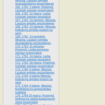
Wisznia. Laudum sejmiku
gospodarskiego wiszeńskiego
165. 1762, 1 lutego, Przemyśl.
Uchwały ziemian przemyskich
166. 1762, 22 marca, Lwów.
Uchwały ziemian lwowskich
167. 1762, 23 sierpnia, Wisznia.
Laudum sejmiku wiszeńskiego
168. 1762, 23 sierpnia, Wisznia.
Instrukcya sejmiku posłom na
sejm
169. 1762, 13 września,
Wisznia. Laudum sejmiku
deputackiego wiszeńskiego.
170. 1763, 31 stycznia,
Przemyśl. Limita kongresu
ziemian przemyskich
171. 1763, 14 marca, Lwów.
Uchwały ziemian lwowskich
172. 1763, 28 marca, Przemyśl.
Uchwały ziemian przemyskich
173. 1764, 6 lutego, Wisznia.
Laudum sejmiku wiszeńskiego
174. 1764, 6 lutego Wisznia.
Instrukcya sejmiku posłom na
sejm
175. 1764, 6 lutego, Wisznia.
Konfederacya województwa
ruskiego
176. 1764 20 marca, Przemyśl.
Ordynacya sądów kapturowych
ziemi przemyskiej