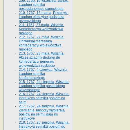
209. 1766, 16 września, Sanok.
Laudum sejmiku
gospodarskiego sanockiego
210. 1767, 16 marca, Przemyśl.
Laudum elekcyjne podsędka
przemyskiego
211. 1767, 27 maja, Wisznia.
Konfederacya województwa
ruskiego
212. 1767, 27 maja, Wisznia.
Uniwersał marszałka
konfederacyi województwa
ruskiego
213. 1767, 28 maja, Wisznia.
Akces szlachty drobnej do
konfederacyi generału
województwa ruskiego
214. 1767, 4 czerwca, Wisznia.
Laudum sejmiku
konfederackiego
215. 1767, 24 sierpnia, Wisznia.
Laudum sejmiku poselskiego
wiszeńskiego
216. 1767, 24 sierpnia, Wisznia.
Instrukcya sejmiku posłom na
sejm
217. 1767, 24 sierpnia, Wisznia.
Ziemianie sanoccy wybierają
posłów na sejm i dają im
instrukcyę
218. 1767, 26 sierpnia, Wisznia.
Instrukcya sejmiku posłom do