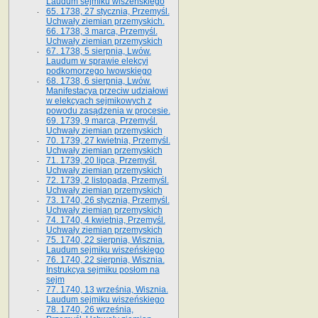
Laudum sejmiku wiszeńskiego
65. 1738, 27 stycznia, Przemyśl.
Uchwały ziemian przemyskich­­.
66. 1738, 3 marca, Przemyśl.
Uchwały ziemian przemyskich­
67. 1738, 5 sierpnia, Lwów.
Laudum w sprawie elekcyi
podkomorzego lwowskiego
68. 1738, 6 sierpnia, Lwów.
Manifestacya przeciw udziałowi
w elekcyach sejmikowych z
powodu zasądzenia w procesie.
69. 1739, 9 marca, Przemyśl.
Uchwały ziemian przemyskich
70. 1739, 27 kwietnia, Przemyśl.
Uchwały ziemian przemyskich
71. 1739, 20 lipca, Przemyśl.
Uchwały ziemian przemyskich
72. 1739, 2 listopada, Przemyśl.
Uchwały ziemian przemyskich
73. 1740, 26 stycznia, Przemyśl.
Uchwały ziemian przemyskich
74. 1740, 4 kwietnia, Przemyśl.
Uchwały ziemian przemyskich
75. 1740, 22 sierpnia, Wisznia.
Laudum sejmiku wiszeńskiego
76. 1740, 22 sierpnia, Wisznia.
Instrukcya sejmiku posłom na
sejm
77. 1740, 13 września, Wisznia.
Laudum sejmiku wiszeńskiego
78. 1740, 26 września,