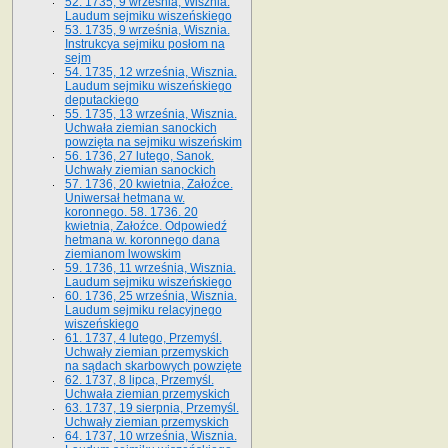
52. 1735, 9 września, Wisznia.
Laudum sejmiku wiszeńskiego
53. 1735, 9 września, Wisznia.
Instrukcya sejmiku posłom na
sejm
54. 1735, 12 września, Wisznia.
Laudum sejmiku wiszeńskiego
deputackiego
55. 1735, 13 września, Wisznia.
Uchwała ziemian sanockich
powzięta na sejmiku wiszeńskim
56. 1736, 27 lutego, Sanok.
Uchwały ziemian sanockich
57. 1736, 20 kwietnia, Załoźce.
Uniwersał hetmana w.
koronnego. 58. 1736. 20
kwietnia, Załoźce. Odpowiedź
hetmana w. koronnego dana
ziemianom lwowskim
59. 1736, 11 września, Wisznia.
Laudum sejmiku wiszeńskiego
60. 1736, 25 września, Wisznia.
Laudum sejmiku relacyjnego
wiszeńskiego
61. 1737, 4 lutego, Przemyśl.
Uchwały ziemian przemyskich
na sądach skarbowych powzięte
62. 1737, 8 lipca, Przemyśl.
Uchwała ziemian przemyskich
63. 1737, 19 sierpnia, Przemyśl.
Uchwały ziemian przemyskich
64. 1737, 10 września, Wisznia.