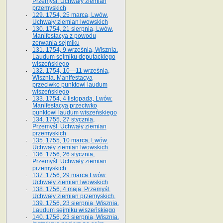
Przemyśl. Uchwały ziemian
przemyskich
129. 1754, 25 marca, Lwów.
Uchwały ziemian lwowskich
130. 1754, 21 sierpnia, Lwów.
Manifestacya z powodu
zerwania sejmiku
131. 1754, 9 września, Wisznia.
Laudum sejmiku deputackiego
wiszeńskiego
132. 1754, 10—11 września,
Wisznia. Manifestacya
przeciwko punktowi laudum
wiszeńskiego
133. 1754, 4 listopada, Lwów.
Manifestacya przeciwko
punktowi laudum wiszeńskiego
134. 1755, 27 stycznia,
Przemyśl. Uchwały ziemian
przemyskich
135. 1755, 10 marca, Lwów.
Uchwały ziemian lwowskich
136. 1756, 26 stycznia,
Przemyśl. Uchwały ziemian
przemyskich
137. 1756, 29 marca Lwów.
Uchwały ziemian lwowskich
138. 1756, 4 maja, Przemyśl.
Uchwały ziemian przemyskich.
139. 1756, 23 sierpnia, Wisznia.
Laudum sejmiku wiszeńskiego
140. 1756, 23 sierpnia, Wisznia.