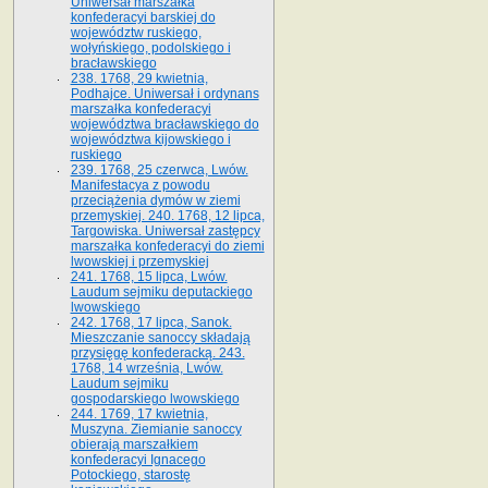
Uniwersał marszałka
konfederacyi barskiej do
województw ruskiego,
wołyńskiego, podolskiego i
bracławskiego
238. 1768, 29 kwietnia,
Podhajce. Uniwersał i ordynans
marszałka konfederacyi
województwa bracławskiego do
wo­jewództwa kijowskiego i
ruskiego
239. 1768, 25 czerwca, Lwów.
Manifestacya z powodu
przeciążenia dymów w ziemi
przemyskiej. 240. 1768, 12 lipca,
Targowiska. Uniwersał zastępcy
marszałka konfederacyi do ziemi
lwowskiej i przemyskiej
241. 1768, 15 lipca, Lwów.
Laudum sejmiku deputackiego
lwowskiego
242. 1768, 17 lipca, Sanok.
Mieszczanie sanoccy składają
przysięgę konfederacką. 243.
1768, 14 września, Lwów.
Laudum sejmiku
gospodarskiego lwowskiego
244. 1769, 17 kwietnia,
Muszyna. Ziemianie sanoccy
obierają marszałkiem
konfederacyi Ignacego
Potockiego, starostę