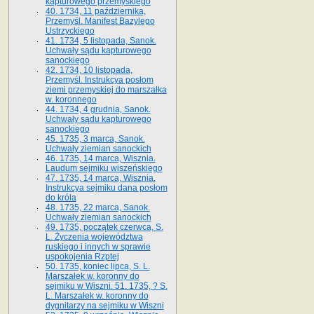
kapturowego przemyskiego
40. 1734, 11 października,
Przemyśl. Manifest Bazylego
Ustrzyckiego
41. 1734, 5 listopada, Sanok.
Uchwały sądu kapturowego
sanockiego
42. 1734, 10 listopada,
Przemyśl. Instrukcya posłom
ziemi przemyskiej do marszałka
w. koronnego
44. 1734, 4 grudnia, Sanok.
Uchwały sądu kapturowego
sanockiego
45. 1735, 3 marca, Sanok.
Uchwały ziemian sanockich
46. 1735, 14 marca, Wisznia.
Laudum sejmiku wiszeńskiego
47. 1735, 14 marca, Wisznia.
Instrukcya sejmiku dana posłom
do króla
48. 1735, 22 marca, Sanok.
Uchwały ziemian sanockich
49. 1735, początek czerwca, S.
L. Życzenia województwa
ruskiego i innych w sprawie
uspokojenia Rzptej
50. 1735, koniec lipca, S. L.
Marszałek w. koronny do
sejmiku w Wiszni. 51. 1735, ? S.
L. Marszałek w. koronny do
dygnitarzy na sejmiku w Wiszni