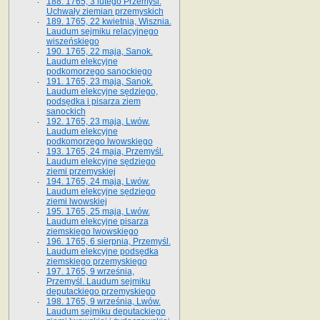
188. 1765, 3 lutego Przemyśl.
Uchwały ziemian przemyskich
189. 1765, 22 kwietnia, Wisznia.
Laudum sejmiku relacyjnego
wiszeńskiego
190. 1765, 22 maja, Sanok.
Laudum elekcyjne
podkomorzego sanockiego
191. 1765, 23 maja, Sanok.
Laudum elekcyjne sędziego,
podsędka i pisarza ziem
sanockich
192. 1765, 23 maja, Lwów.
Laudum elekcyjne
podkomorzego lwowskiego
193. 1765, 24 maja, Przemyśl.
Laudum elekcyjne sędziego
ziemi przemyskiej
194. 1765, 24 maja, Lwów.
Laudum elekcyjne sędziego
ziemi lwowskiej
195. 1765, 25 maja, Lwów.
Laudum elekcyjne pisarza
ziemskiego lwowskiego
196. 1765, 6 sierpnia, Przemyśl.
Laudum elekcyjne podsędka
ziemskiego przemyskiego
197. 1765, 9 września,
Przemyśl. Laudum sejmiku
deputackiego przemyskiego
198. 1765, 9 września, Lwów.
Laudum sejmiku deputackiego