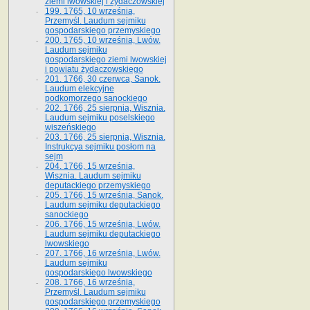
ziemi lwowskiej i żydaczowskiej
199. 1765, 10 września,
Przemyśl. Laudum sejmiku
gospodarskiego przemyskiego
200. 1765, 10 września, Lwów.
Laudum sejmiku
gospodarskiego ziemi lwowskiej
i powiatu żydaczowskiego
201. 1766, 30 czerwca, Sanok.
Laudum elekcyjne
podkomorzego sanockiego
202. 1766, 25 sierpnia, Wisznia.
Laudum sejmiku poselskiego
wiszeńskiego
203. 1766, 25 sierpnia, Wisznia.
Instrukcya sejmiku posłom na
sejm
204. 1766, 15 września,
Wisznia. Laudum sejmiku
deputackiego przemyskiego
205. 1766, 15 września, Sanok.
Laudum sejmiku deputackiego
sanockiego
206. 1766, 15 września, Lwów.
Laudum sejmiku deputackiego
lwowskiego
207. 1766, 16 września, Lwów.
Laudum sejmiku
gospodarskiego lwowskiego
208. 1766, 16 września,
Przemyśl. Laudum sejmiku
gospodarskiego przemyskiego