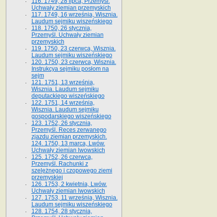
116. 1749, 28 lipca, Przemyśl.
Uchwały ziemian przemyskich
117. 1749, 16 września, Wisznia.
Laudum sejmiku wiszeńskiego
118. 1750, 26 stycznia,
Przemyśl. Uchwały ziemian
przemyskich
119. 1750, 23 czerwca, Wisznia.
Laudum sejmiku wiszeńskiego
120. 1750, 23 czerwca, Wisznia.
Instrukcya sejmiku posłom na
sejm
121. 1751, 13 września,
Wisznia. Laudum sejmiku
deputackiego wiszeńskiego
122. 1751, 14 września,
Wisznia. Laudum sejmiku
gospodarskiego wiszeńskiego
123. 1752, 26 stycznia,
Przemyśl. Reces zerwanego
zjazdu ziemian przemyskich.
124. 1750, 13 marca, Lwów.
Uchwały ziemian lwowskich
125. 1752, 26 czerwca,
Przemyśl. Rachunki z
szelężnego i czopowego ziemi
przemyskiej
126. 1753, 2 kwietnia, Lwów.
Uchwały ziemian lwowskich
127. 1753, 11 września, Wisznia.
Laudum sejmiku wiszeńskiego
128. 1754, 28 stycznia,