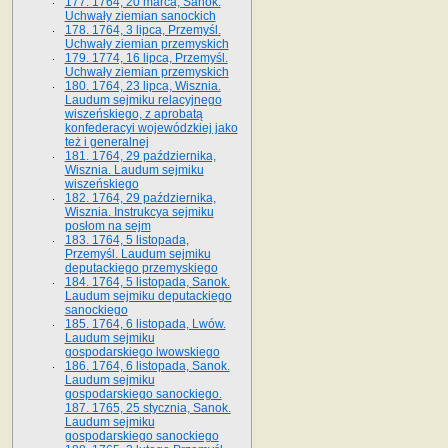
177. 1764, 20 marca, Sanok.
Uchwały ziemian sanockich
178. 1764, 3 lipca, Przemyśl.
Uchwały ziemian przemyskich
179. 1774, 16 lipca, Przemyśl.
Uchwały ziemian przemyskich
180. 1764, 23 lipca, Wisznia.
Laudum sejmiku relacyjnego
wiszeńskiego, z aprobatą
konfederacyi wojewódzkiej jako
też i generalnej
181. 1764, 29 października,
Wisznia. Laudum sejmiku
wiszeńskiego
182. 1764, 29 października,
Wisznia. Instrukcya sejmiku
posłom na sejm
183. 1764, 5 listopada,
Przemyśl. Laudum sejmiku
deputackiego przemyskiego
184. 1764, 5 listopada, Sanok.
Laudum sejmiku deputackiego
sanockiego
185. 1764, 6 listopada, Lwów.
Laudum sejmiku
gospodarskiego lwowskiego
186. 1764, 6 listopada, Sanok.
Laudum sejmiku
gospodarskiego sanockiego.
187. 1765, 25 stycznia, Sanok.
Laudum sejmiku
gospodarskiego sanockiego