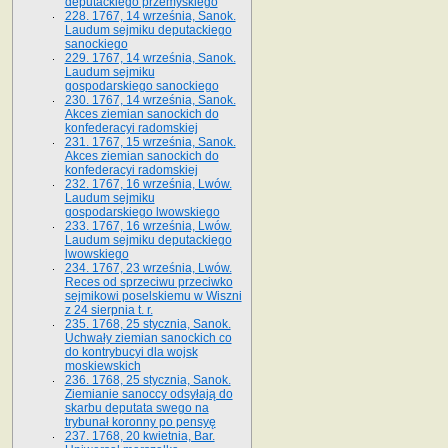
deputackiego przemyskiego
228. 1767, 14 września, Sanok.
Laudum sejmiku deputackiego
sanockiego
229. 1767, 14 września, Sanok.
Laudum sejmiku
gospodarskiego sanockiego
230. 1767, 14 września, Sanok.
Akces ziemian sanockich do
konfederacyi radomskiej
231. 1767, 15 września, Sanok.
Akces ziemian sanockich do
konfederacyi radomskiej
232. 1767, 16 września, Lwów.
Laudum sejmiku
gospodarskiego lwowskiego
233. 1767, 16 września, Lwów.
Laudum sejmiku deputackiego
lwowskiego
234. 1767, 23 września, Lwów.
Reces od sprzeciwu przeciwko
sejmikowi poselskiemu w Wiszni
z 24 sierpnia t. r.
235. 1768, 25 stycznia, Sanok.
Uchwały ziemian sanockich co
do kontrybucyi dla wojsk
moskiewskich
236. 1768, 25 stycznia, Sanok.
Ziemianie sanoccy odsyłają do
skarbu deputata swego na
trybunał koronny po pensyę
237. 1768, 20 kwietnia, Bar.