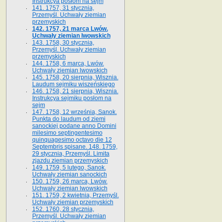
Instrukcya posłom na sejm
141. 1757, 31 stycznia,
Przemyśl. Uchwały ziemian
przemyskich
142. 1757, 21 marca Lwów.
Uchwały ziemian lwowskich
143. 1758, 30 stycznia,
Przemyśl. Uchwały ziemian
przemyskich
144. 1758, 6 marca, Lwów.
Uchwały ziemian lwowskich
145. 1758, 20 sierpnia, Wisznia.
Laudum sejmiku wiszeńskiego
146. 1758, 21 sierpnia, Wisznia.
Instrukcya sejmiku posłom na
sejm
147. 1758, 12 września, Sanok.
Punkta do laudum od ziemi
sanockiej podane anno Domini
milesimo septingentesimo
quinquagesimo octavo die 12
Septembris spisane. 148. 1759,
29 stycznia, Przemyśl. Limita
zjazdu ziemian przemyskich
149. 1759, 5 lutego, Sanok.
Uchwały ziemian sanockich
150. 1759, 26 marca, Lwów.
Uchwały ziemian lwowskich
151. 1759, 2 kwietnia, Przemyśl.
Uchwały ziemian przemyskich
152. 1760, 28 stycznia,
Przemyśl. Uchwały ziemian