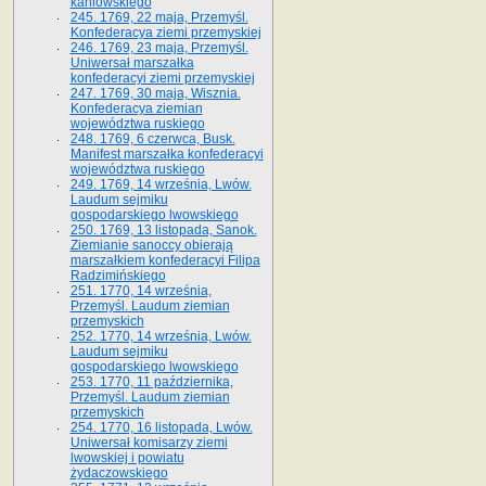
kaniowskiego
245. 1769, 22 maja, Przemyśl.
Konfederacya ziemi przemyskiej
246. 1769, 23 maja, Przemyśl.
Uniwersał marszałka
konfederacyi ziemi przemyskiej
247. 1769, 30 maja, Wisznia.
Konfederacya ziemian
województwa ruskiego
248. 1769, 6 czerwca, Busk.
Manifest marszałka konfederacyi
województwa ruskiego
249. 1769, 14 września, Lwów.
Laudum sejmiku
gospodarskiego lwowskiego
250. 1769, 13 listopada, Sanok.
Ziemianie sanoccy obierają
marszałkiem konfederacyi Filipa
Radzimińskiego
251. 1770, 14 września,
Przemyśl. Laudum ziemian
przemyskich
252. 1770, 14 września, Lwów.
Laudum sejmiku
gospodarskiego lwowskiego
253. 1770, 11 października,
Przemyśl. Laudum ziemian
przemyskich
254. 1770, 16 listopada, Lwów.
Uniwersał komisarzy ziemi
lwowskiej i powiatu
żydaczowskiego