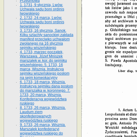
Przedmowa
1. 1731, 9 stycznia, Lwów.
Uchwała sądu boni ordinis
lwowskiego
2. 1732, 24 marca, Lwów.
Uchwała sądu boni ordinis
lwowskiego
3. 1733, 16 stycznia, Sanok.
Kilku szlachty sanockiej zakłada
manifest przeciwko uchwałom
zwołanego na 16 stycz­nia
sejmiku wiszeńskiego
4. 1733, marzec początek,
Warszawa. Józef Mniszek
marszałek w. kor. do sejmiku
wiszeńskiego. 5. 1733, 16
marca, Wisznia. Instrukcya
sejmiku wiszeńskiego posłom
na sejm konwokacyjny
6. 1733, 18 marca, Wisznia.
Instrukcya sejmiku dana posłom
do marszałka w. koronnego. 7.
1733, 20 marca, Wisznia.
Konfederacya województwa
ruskiego
8. 1733, 26 marca, Wisznia.
Laudum ziem
skonfederowanych
województwa ruskiego
9. 1733, 26 marca, Wisznia.
Marszałek konfederacyi
województwa ruskiego do