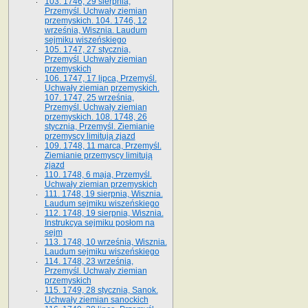
103. 1746, 29 sierpnia,
Przemyśl. Uchwały ziemian
przemyskich. 104. 1746, 12
września, Wisznia. Laudum
sejmiku wiszeńskiego
105. 1747, 27 stycznia,
Przemyśl. Uchwały ziemian
przemyskich
106. 1747, 17 lipca, Przemyśl.
Uchwały ziemian przemyskich.
107. 1747, 25 września,
Przemyśl. Uchwały ziemian
przemyskich. 108. 1748, 26
stycznia, Przemyśl. Ziemianie
przemyscy limitują zjazd
109. 1748, 11 marca, Przemyśl.
Ziemianie przemyscy limitują
zjazd
110. 1748, 6 maja, Przemyśl.
Uchwały ziemian przemyskich
111. 1748, 19 sierpnia, Wisznia.
Laudum sejmiku wiszeńskiego
112. 1748, 19 sierpnia, Wisznia.
Instrukcya sejmiku posłom na
sejm
113. 1748, 10 września, Wisznia.
Laudum sejmiku wiszeńskiego
114. 1748, 23 września,
Przemyśl. Uchwały ziemian
przemyskich
115. 1749, 28 stycznia, Sanok.
Uchwały ziemian sanockich