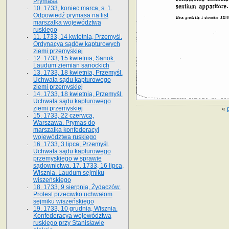
Prymasa
10. 1733, koniec marca, s. 1.
Odpowiedź prymasa na list
marszałka województwa
ruskiego
11. 1733, 14 kwietnia, Przemyśl.
Ordynacya sądów kapturowych
ziemi przemyskiej
12. 1733, 15 kwietnia, Sanok.
Laudum ziemian sanockich
13. 1733, 18 kwietnia, Przemyśl.
Uchwała sądu kapturowego
ziemi przemyskiej
14. 1733, 18 kwietnia, Przemyśl.
Uchwała sądu kapturowego
ziemi przemyskiej
«
15. 1733, 22 czerwca,
Warszawa. Prymas do
marszałka konfederacyi
województwa ruskiego
16. 1733, 3 lipca, Przemyśl.
Uchwała sądu kapturowego
przemyskiego w sprawie
sądownictwa. 17. 1733, 16 lipca,
Wisznia. Laudum sejmiku
wiszeńskiego
18. 1733, 9 sierpnia, Żydaczów.
Protest przeciwko uchwałom
sejmiku wiszeńskiego
19. 1733, 10 grudnia, Wisznia.
Konfederacya województwa
ruskiego przy Stanisławie