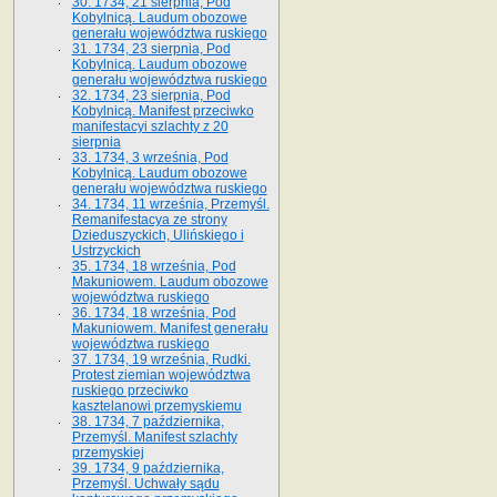
30. 1734, 21 sierpnia, Pod
Kobylnicą. Laudum obozowe
generału województwa ruskiego
31. 1734, 23 sierpnia, Pod
Kobylnicą. Laudum obozowe
generału województwa ruskiego
32. 1734, 23 sierpnia, Pod
Kobylnicą. Manifest przeciwko
manifestacyi szlachty z 20
sierpnia
33. 1734, 3 września, Pod
Kobylnicą. Laudum obozowe
generału województwa ruskiego
34. 1734, 11 września, Przemyśl.
Remanifestacya ze strony
Dzieduszyckich, Ulińskiego i
Ustrzyckich
35. 1734, 18 września, Pod
Makuniowem. Laudum obozowe
województwa ruskiego
36. 1734, 18 września, Pod
Makuniowem. Manifest generału
województwa ruskiego
37. 1734, 19 września, Rudki.
Protest ziemian województwa
ruskiego przeciwko
kasztelanowi przemyskiemu
38. 1734, 7 października,
Przemyśl. Manifest szlachty
przemyskiej
39. 1734, 9 października,
Przemyśl. Uchwały sądu