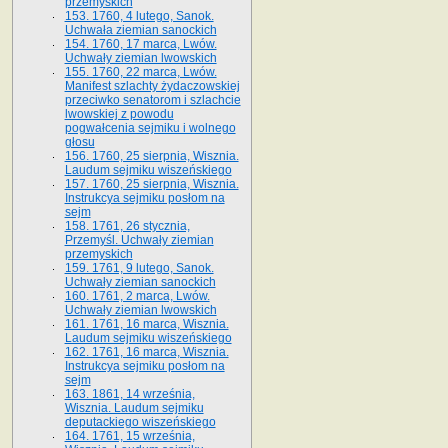
przemyskich
153. 1760, 4 lutego, Sanok.
Uchwała ziemian sanockich
154. 1760, 17 marca, Lwów.
Uchwały ziemian lwowskich
155. 1760, 22 marca, Lwów.
Manifest szlachty żydaczowskiej
przeciwko senatorom i szlachcie
lwowskiej z po­wodu
pogwałcenia sejmiku i wolnego
głosu
156. 1760, 25 sierpnia, Wisznia.
Laudum sejmiku wiszeńskiego
157. 1760, 25 sierpnia, Wisznia.
Instrukcya sejmiku posłom na
sejm
158. 1761, 26 stycznia,
Przemyśl. Uchwały ziemian
przemyskich
159. 1761, 9 lutego, Sanok.
Uchwały ziemian sanockich
160. 1761, 2 marca, Lwów.
Uchwały ziemian lwowskich
161. 1761, 16 marca, Wisznia.
Laudum sejmiku wiszeńskiego
162. 1761, 16 marca, Wisznia.
Instrukcya sejmiku posłom na
sejm
163. 1861, 14 września,
Wisznia. Laudum sejmiku
deputackiego wiszeńskiego
164. 1761, 15 września,