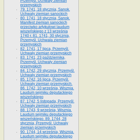
Przemyśl. Uchwały ziemian
przemyskich
79. 1741, 18 stycznia, Sanok.
Uchwały ziemian sanockich
80. 1741, 18 stycznia, Sanok.
Manifest ziemian sanockich
przeciwko artykułowi laudum
wiszeńskiego z 13 wrze­śnia
1740 r. 81. 1741, 30 stycznia,
Przemyśl. Uchwała ziemian
przemyskich
82. 1741, 17 lipca, Przemyśl.
Uchwały ziemian przemyskich
83. 1741, 23 października,
Przemyśl. Uchwały ziemian
przemyskich
84. 1742, 29 stycznia, Przemyśl.
Uchwały ziemian przemyskich
85. 1742, 16 lipca, Przemyśl.
Uchwały ziemian przemyskich.
86. 1742, 10 września, Wisznia.
Laudum sejmiku deputackiego
wiszeńskiego
87. 1742, 5 listopada, Przemyśl.
Uchwały ziemian przemyskich
88. 1743, 9 września, Wisznia.
Laudum sejmiku deputackiego
wiszeńskiego. 89. 1744, 28
stycznia, Przemyśl. Uchwały
ziemian przemyskich
90. 1744, 14 września, Wisznia.
Laudum sejmiku deputackiego