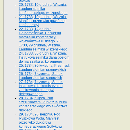
elekcie
20. 1733, 10 grudnia, Wisznia.
Laudum sejmiku
konfederackiego wiszeńskiego
21. 1733, 10 grudnia, Wisznia.
Manifest przeciwko powtórnej
konfederacyi
22. 1733, 12 grudnia,
Dołhomościska. Uniwersał
marszałka konfederacyi
województwa ruskiego. 23.
1733, 29 grudnia, Wisznia.
Laudum sejmiku wiszeńskiego
24. 1733, 30 grudnia, Wisznia.
Instrukcya sejmiku dana posłom
do marszałka w. koronnego
25. 1734, 30 kwietnia, Przemyśl.
Laudum ziemian przemyskich
26. 1734, 7 czerwca, Sanok.
Laudum ziemian sanockich
27. 1734, 7 czerwca, Sanok.
Instrukcya dla komisarza do
zlustrowania chorągwi
delegowanego
28. 1734, 6 lipca, Pod
Szczutkowem. Punkt z laudum
konfederackiego województwa
ruskiego
29. 1734, 20 sierpnia, Pod
Ryszkową Wolą. Manifest
przeciwko duktorowi
konfederackiemu Sołtykowi