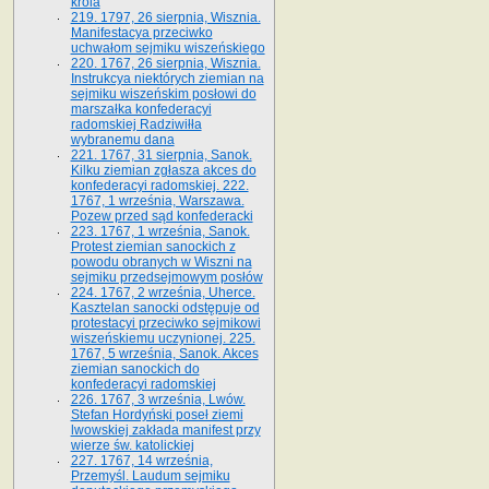
króla
219. 1797, 26 sierpnia, Wisznia.
Manifestacya przeciwko
uchwałom sejmiku wiszeńskiego
220. 1767, 26 sierpnia, Wisznia.
Instrukcya niektórych ziemian na
sejmiku wiszeńskim posłowi do
marszałka konfe­deracyi
radomskiej Radziwiłła
wybranemu dana
221. 1767, 31 sierpnia, Sanok.
Kilku ziemian zgłasza akces do
konfederacyi radomskiej. 222.
1767, 1 września, Warszawa.
Pozew przed sąd konfederacki
223. 1767, 1 września, Sanok.
Protest ziemian sanockich z
powodu obranych w Wiszni na
sejmiku przedsejmo­wym posłów
224. 1767, 2 września, Uherce.
Kasztelan sanocki odstępuje od
protestacyi przeciwko sejmikowi
wiszeńskiemu uczynionej. 225.
1767, 5 września, Sanok. Akces
ziemian sanockich do
konfederacyi radomskiej
226. 1767, 3 września, Lwów.
Stefan Hordyński poseł ziemi
lwowskiej zakłada manifest przy
wierze św. ka­tolickiej
227. 1767, 14 września,
Przemyśl. Laudum sejmiku