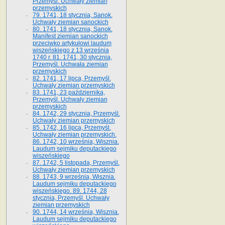
Przemyśl. Uchwały ziemian
przemyskich
79. 1741, 18 stycznia, Sanok.
Uchwały ziemian sanockich
80. 1741, 18 stycznia, Sanok.
Manifest ziemian sanockich
przeciwko artykułowi laudum
wiszeńskiego z 13 wrze­śnia
1740 r. 81. 1741, 30 stycznia,
Przemyśl. Uchwała ziemian
przemyskich
82. 1741, 17 lipca, Przemyśl.
Uchwały ziemian przemyskich
83. 1741, 23 października,
Przemyśl. Uchwały ziemian
przemyskich
84. 1742, 29 stycznia, Przemyśl.
Uchwały ziemian przemyskich
85. 1742, 16 lipca, Przemyśl.
Uchwały ziemian przemyskich.
86. 1742, 10 września, Wisznia.
Laudum sejmiku deputackiego
wiszeńskiego
87. 1742, 5 listopada, Przemyśl.
Uchwały ziemian przemyskich
88. 1743, 9 września, Wisznia.
Laudum sejmiku deputackiego
wiszeńskiego. 89. 1744, 28
stycznia, Przemyśl. Uchwały
ziemian przemyskich
90. 1744, 14 września, Wisznia.
Laudum sejmiku deputackiego