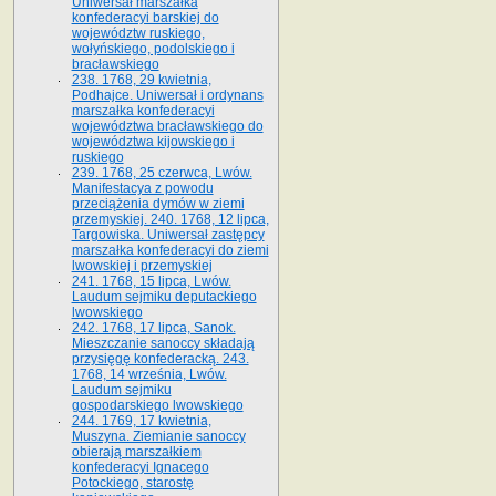
Uniwersał marszałka
konfederacyi barskiej do
województw ruskiego,
wołyńskiego, podolskiego i
bracławskiego
238. 1768, 29 kwietnia,
Podhajce. Uniwersał i ordynans
marszałka konfederacyi
województwa bracławskiego do
wo­jewództwa kijowskiego i
ruskiego
239. 1768, 25 czerwca, Lwów.
Manifestacya z powodu
przeciążenia dymów w ziemi
przemyskiej. 240. 1768, 12 lipca,
Targowiska. Uniwersał zastępcy
marszałka konfederacyi do ziemi
lwowskiej i przemyskiej
241. 1768, 15 lipca, Lwów.
Laudum sejmiku deputackiego
lwowskiego
242. 1768, 17 lipca, Sanok.
Mieszczanie sanoccy składają
przysięgę konfederacką. 243.
1768, 14 września, Lwów.
Laudum sejmiku
gospodarskiego lwowskiego
244. 1769, 17 kwietnia,
Muszyna. Ziemianie sanoccy
obierają marszałkiem
konfederacyi Ignacego
Potockiego, starostę