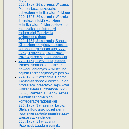
króla
219. 1797, 26 sierpnia, Wisznia.
Manifestacya przeciwko
uchwałom sejmiku wiszeńskiego
220. 1767, 26 sierpnia, Wisznia.
Instrukcya niektórych ziemian na
sejmiku wiszeńskim posłowi do
marszałka konfe­deracyi
radomskiej Radziwiłła
wybranemu dana
221. 1767, 31 sierpnia, Sanok.
Kilku ziemian zgłasza akces do
konfederacyi radomskiej. 222.
1767, 1 września, Warszawa.
Pozew przed sąd konfederacki
223. 1767, 1 września, Sanok.
Protest ziemian sanockich z
powodu obranych w Wiszni na
sejmiku przedsejmo­wym posłów
224. 1767, 2 września, Uherce.
Kasztelan sanocki odstępuje od
protestacyi przeciwko sejmikowi
wiszeńskiemu uczynionej. 225.
1767, 5 września, Sanok. Akces
ziemian sanockich do
konfederacyi radomskiej
226. 1767, 3 września, Lwów.
Stefan Hordyński poseł ziemi
lwowskiej zakłada manifest przy
wierze św. ka­tolickiej
227. 1767, 14 września,
Przemyśl. Laudum sejmiku