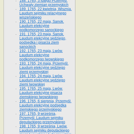
188. 1765, 3 lutego Przemyśl.
Uchwały ziemian przemyskich
189. 1765, 22 kwietnia, Wisznia.
Laudum sejmiku relacyjnego
wiszeńskiego
190. 1765, 22 maja, Sanok.
Laudum elekcyjne
podkomorzego sanockiego
191. 1765, 23 maja, Sanok.
Laudum elekcyjne sędziego,
podsędka i pisarza ziem
sanockich
192. 1765, 23 maja, Lwów.
Laudum elekcyjne
podkomorzego lwowskiego
193. 1765, 24 maja, Przemyśl.
Laudum elekcyjne sędziego
ziemi przemyskiej
194. 1765, 24 maja, Lwów.
Laudum elekcyjne sędziego
ziemi lwowskiej
195. 1765, 25 maja, Lwów.
Laudum elekcyjne pisarza
ziemskiego lwowskiego
196. 1765, 6 sierpnia, Przemyśl.
Laudum elekcyjne podsędka
ziemskiego przemyskiego
197. 1765, 9 września,
Przemyśl. Laudum sejmiku
deputackiego przemyskiego
198. 1765, 9 września, Lwów.
Laudum sejmiku deputackiego