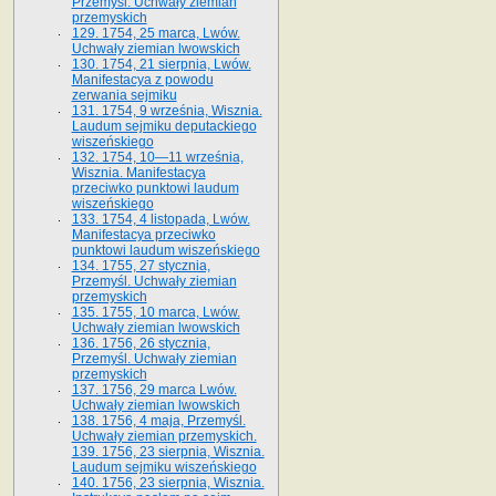
Przemyśl. Uchwały ziemian
przemyskich
129. 1754, 25 marca, Lwów.
Uchwały ziemian lwowskich
130. 1754, 21 sierpnia, Lwów.
Manifestacya z powodu
zerwania sejmiku
131. 1754, 9 września, Wisznia.
Laudum sejmiku deputackiego
wiszeńskiego
132. 1754, 10—11 września,
Wisznia. Manifestacya
przeciwko punktowi laudum
wiszeńskiego
133. 1754, 4 listopada, Lwów.
Manifestacya przeciwko
punktowi laudum wiszeńskiego
134. 1755, 27 stycznia,
Przemyśl. Uchwały ziemian
przemyskich
135. 1755, 10 marca, Lwów.
Uchwały ziemian lwowskich
136. 1756, 26 stycznia,
Przemyśl. Uchwały ziemian
przemyskich
137. 1756, 29 marca Lwów.
Uchwały ziemian lwowskich
138. 1756, 4 maja, Przemyśl.
Uchwały ziemian przemyskich.
139. 1756, 23 sierpnia, Wisznia.
Laudum sejmiku wiszeńskiego
140. 1756, 23 sierpnia, Wisznia.