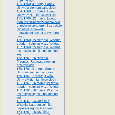
przemyskich
153. 1760, 4 lutego, Sanok.
Uchwała ziemian sanockich
154. 1760, 17 marca, Lwów.
Uchwały ziemian lwowskich
155. 1760, 22 marca, Lwów.
Manifest szlachty żydaczowskiej
przeciwko senatorom i szlachcie
lwowskiej z po­wodu
pogwałcenia sejmiku i wolnego
głosu
156. 1760, 25 sierpnia, Wisznia.
Laudum sejmiku wiszeńskiego
157. 1760, 25 sierpnia, Wisznia.
Instrukcya sejmiku posłom na
sejm
158. 1761, 26 stycznia,
Przemyśl. Uchwały ziemian
przemyskich
159. 1761, 9 lutego, Sanok.
Uchwały ziemian sanockich
160. 1761, 2 marca, Lwów.
Uchwały ziemian lwowskich
161. 1761, 16 marca, Wisznia.
Laudum sejmiku wiszeńskiego
162. 1761, 16 marca, Wisznia.
Instrukcya sejmiku posłom na
sejm
163. 1861, 14 września,
Wisznia. Laudum sejmiku
deputackiego wiszeńskiego
164. 1761, 15 września,