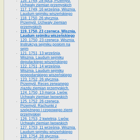
116. 1749, 28 lipca, Przemyśl.
Uchwały ziemian przemyskich
117. 1749, 16 września, Wisznia.
Laudum sejmiku wiszeńskiego
118. 1750, 26 stycznia,
Przemyśl. Uchwały ziemian
przemyskich
119. 1750, 23 czerwca, Wisznia.
Laudum sejmiku wiszeńskiego
120. 1750, 23 czerwca, Wisznia.
Instrukcya sejmiku posłom na
sejm
121. 1751, 13 września,
Wisznia. Laudum sejmiku
deputackiego wiszeńskiego
122. 1751, 14 września,
Wisznia. Laudum sejmiku
gospodarskiego wiszeńskiego
123. 1752, 26 stycznia,
Przemyśl. Reces zerwanego
zjazdu ziemian przemyskich.
124. 1750, 13 marca, Lwów.
Uchwały ziemian lwowskich
125. 1752, 26 czerwca,
Przemyśl. Rachunki z
szelężnego i czopowego ziemi
przemyskiej
126. 1753, 2 kwietnia, Lwów.
Uchwały ziemian lwowskich
127. 1753, 11 września, Wisznia.
Laudum sejmiku wiszeńskiego
128. 1754, 28 stycznia,