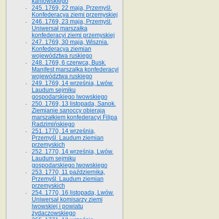
kaniowskiego
245. 1769, 22 maja, Przemyśl.
Konfederacya ziemi przemyskiej
246. 1769, 23 maja, Przemyśl.
Uniwersał marszałka
konfederacyi ziemi przemyskiej
247. 1769, 30 maja, Wisznia.
Konfederacya ziemian
województwa ruskiego
248. 1769, 6 czerwca, Busk.
Manifest marszałka konfederacyi
województwa ruskiego
249. 1769, 14 września, Lwów.
Laudum sejmiku
gospodarskiego lwowskiego
250. 1769, 13 listopada, Sanok.
Ziemianie sanoccy obierają
marszałkiem konfederacyi Filipa
Radzimińskiego
251. 1770, 14 września,
Przemyśl. Laudum ziemian
przemyskich
252. 1770, 14 września, Lwów.
Laudum sejmiku
gospodarskiego lwowskiego
253. 1770, 11 października,
Przemyśl. Laudum ziemian
przemyskich
254. 1770, 16 listopada, Lwów.
Uniwersał komisarzy ziemi
lwowskiej i powiatu
żydaczowskiego