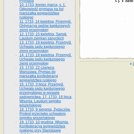
Prymasa
10. 1733, koniec marca, s. 1.
Odpowiedź prymasa na list
marszałka województwa
ruskiego
11. 1733, 14 kwietnia, Przemyśl.
Ordynacya sądów kapturowych
ziemi przemyskiej
12. 1733, 15 kwietnia, Sanok.
Laudum ziemian sanockich
13. 1733, 18 kwietnia, Przemyśl.
Uchwała sądu kapturowego
ziemi przemyskiej
14. 1733, 18 kwietnia, Przemyśl.
Uchwała sądu kapturowego
ziemi przemyskiej
«
15. 1733, 22 czerwca,
Warszawa. Prymas do
marszałka konfederacyi
województwa ruskiego
16. 1733, 3 lipca, Przemyśl.
Uchwała sądu kapturowego
przemyskiego w sprawie
sądownictwa. 17. 1733, 16 lipca,
Wisznia. Laudum sejmiku
wiszeńskiego
18. 1733, 9 sierpnia, Żydaczów.
Protest przeciwko uchwałom
sejmiku wiszeńskiego
19. 1733, 10 grudnia, Wisznia.
Konfederacya województwa
ruskiego przy Stanisławie