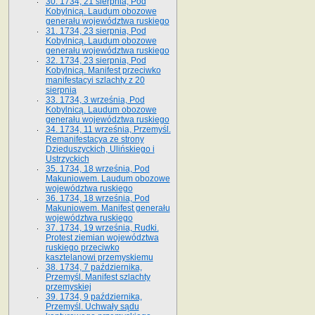
30. 1734, 21 sierpnia, Pod
Kobylnicą. Laudum obozowe
generału województwa ruskiego
31. 1734, 23 sierpnia, Pod
Kobylnicą. Laudum obozowe
generału województwa ruskiego
32. 1734, 23 sierpnia, Pod
Kobylnicą. Manifest przeciwko
manifestacyi szlachty z 20
sierpnia
33. 1734, 3 września, Pod
Kobylnicą. Laudum obozowe
generału województwa ruskiego
34. 1734, 11 września, Przemyśl.
Remanifestacya ze strony
Dzieduszyckich, Ulińskiego i
Ustrzyckich
35. 1734, 18 września, Pod
Makuniowem. Laudum obozowe
województwa ruskiego
36. 1734, 18 września, Pod
Makuniowem. Manifest generału
województwa ruskiego
37. 1734, 19 września, Rudki.
Protest ziemian województwa
ruskiego przeciwko
kasztelanowi przemyskiemu
38. 1734, 7 października,
Przemyśl. Manifest szlachty
przemyskiej
39. 1734, 9 października,
Przemyśl. Uchwały sądu