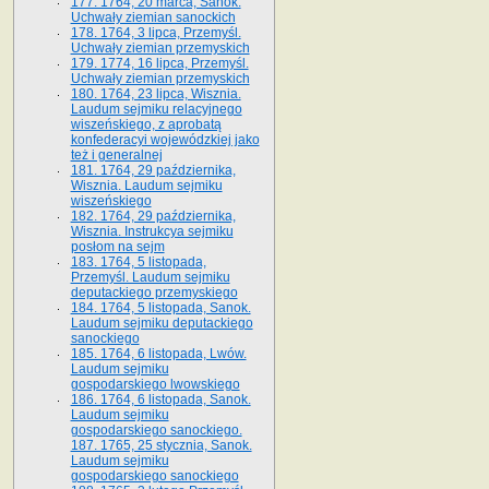
177. 1764, 20 marca, Sanok.
Uchwały ziemian sanockich
178. 1764, 3 lipca, Przemyśl.
Uchwały ziemian przemyskich
179. 1774, 16 lipca, Przemyśl.
Uchwały ziemian przemyskich
180. 1764, 23 lipca, Wisznia.
Laudum sejmiku relacyjnego
wiszeńskiego, z aprobatą
konfederacyi wojewódzkiej jako
też i generalnej
181. 1764, 29 października,
Wisznia. Laudum sejmiku
wiszeńskiego
182. 1764, 29 października,
Wisznia. Instrukcya sejmiku
posłom na sejm
183. 1764, 5 listopada,
Przemyśl. Laudum sejmiku
deputackiego przemyskiego
184. 1764, 5 listopada, Sanok.
Laudum sejmiku deputackiego
sanockiego
185. 1764, 6 listopada, Lwów.
Laudum sejmiku
gospodarskiego lwowskiego
186. 1764, 6 listopada, Sanok.
Laudum sejmiku
gospodarskiego sanockiego.
187. 1765, 25 stycznia, Sanok.
Laudum sejmiku
gospodarskiego sanockiego