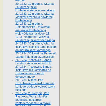
elekcie
20. 1733, 10 grudnia, Wisznia.
Laudum sejmiku
konfederackiego wiszeńskiego
21. 1733, 10 grudnia, Wisznia.
Manifest przeciwko powtórnej
konfederacyi
22. 1733, 12 grudnia,
Dołhomościska. Uniwersał
marszałka konfederacyi
województwa ruskiego. 23.
1733, 29 grudnia, Wisznia.
Laudum sejmiku wiszeńskiego
24. 1733, 30 grudnia, Wisznia.
Instrukcya sejmiku dana posłom
do marszałka w. koronnego
25. 1734, 30 kwietnia, Przemyśl.
Laudum ziemian przemyskich
26. 1734, 7 czerwca, Sanok.
Laudum ziemian sanockich
27. 1734, 7 czerwca, Sanok.
Instrukcya dla komisarza do
zlustrowania chorągwi
delegowanego
28. 1734, 6 lipca, Pod
Szczutkowem. Punkt z laudum
konfederackiego województwa
ruskiego
29. 1734, 20 sierpnia, Pod
Ryszkową Wolą. Manifest
przeciwko duktorowi
konfederackiemu Sołtykowi