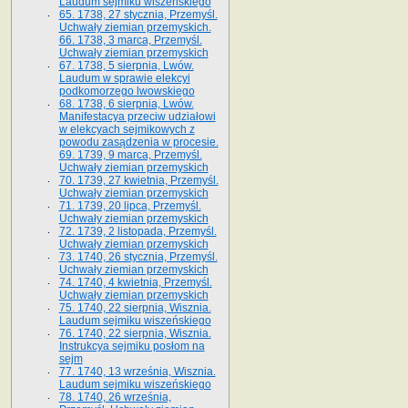
Laudum sejmiku wiszeńskiego
65. 1738, 27 stycznia, Przemyśl.
Uchwały ziemian przemyskich­­.
66. 1738, 3 marca, Przemyśl.
Uchwały ziemian przemyskich­
67. 1738, 5 sierpnia, Lwów.
Laudum w sprawie elekcyi
podkomorzego lwowskiego
68. 1738, 6 sierpnia, Lwów.
Manifestacya przeciw udziałowi
w elekcyach sejmikowych z
powodu zasądzenia w procesie.
69. 1739, 9 marca, Przemyśl.
Uchwały ziemian przemyskich
70. 1739, 27 kwietnia, Przemyśl.
Uchwały ziemian przemyskich
71. 1739, 20 lipca, Przemyśl.
Uchwały ziemian przemyskich
72. 1739, 2 listopada, Przemyśl.
Uchwały ziemian przemyskich
73. 1740, 26 stycznia, Przemyśl.
Uchwały ziemian przemyskich
74. 1740, 4 kwietnia, Przemyśl.
Uchwały ziemian przemyskich
75. 1740, 22 sierpnia, Wisznia.
Laudum sejmiku wiszeńskiego
76. 1740, 22 sierpnia, Wisznia.
Instrukcya sejmiku posłom na
sejm
77. 1740, 13 września, Wisznia.
Laudum sejmiku wiszeńskiego
78. 1740, 26 września,