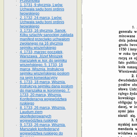
Przedmowa
1. 1731, 9 stycznia, Lwów.
Uchwała sądu boni ordinis
lwowskiego
2. 1732, 24 marca, Lwów.
Uchwała sądu boni ordinis
lwowskiego
3. 1733, 16 stycznia, Sanok.
Kilku szlachty sanockiej zakłada
manifest przeciwko uchwałom
zwołanego na 16 stycz­nia
sejmiku wiszeńskiego
4. 1733, marzec początek,
Warszawa. Józef Mniszek
marszałek w. kor. do sejmiku
wiszeńskiego. 5. 1733, 16
marca, Wisznia. Instrukcya
sejmiku wiszeńskiego posłom
na sejm konwokacyjny
6. 1733, 18 marca, Wisznia.
Instrukcya sejmiku dana posłom
do marszałka w. koronnego. 7.
1733, 20 marca, Wisznia.
Konfederacya województwa
ruskiego
8. 1733, 26 marca, Wisznia.
Laudum ziem
skonfederowanych
województwa ruskiego
9. 1733, 26 marca, Wisznia.
Marszałek konfederacyi
województwa ruskiego do