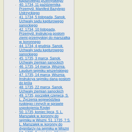
kapturowego przemyskiego
40. 1734, 11 października,
Przemyśl. Manifest Bazylego
Ustrzyckiego
41. 1734, 5 listopada, Sanok.
Uchwały sądu kapturowego
sanockiego
42. 1734, 10 listopada,
Przemyśl. Instrukcya posłom
ziemi przemyskiej do marszałka
w. koronnego
44. 1734, 4 grudnia, Sanok.
Uchwały sądu kapturowego
sanockiego
45. 1735, 3 marca, Sanok.
Uchwały ziemian sanockich
46. 1735, 14 marca, Wisznia.
Laudum sejmiku wiszeńskiego
47. 1735, 14 marca, Wisznia.
Instrukcya sejmiku dana posłom
do króla
48. 1735, 22 marca, Sanok.
Uchwały ziemian sanockich
49. 1735, początek czerwca, S.
L. Życzenia województwa
ruskiego i innych w sprawie
uspokojenia Rzptej
50. 1735, koniec lipca, S. L.
Marszałek w. koronny do
sejmiku w Wiszni. 51. 1735, ? S.
L. Marszałek w. koronny do
dygnitarzy na sejmiku w Wiszni