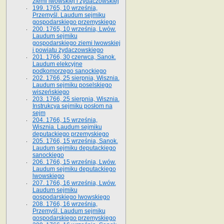
ziemi lwowskiej i żydaczowskiej
199. 1765, 10 września,
Przemyśl. Laudum sejmiku
gospodarskiego przemyskiego
200. 1765, 10 września, Lwów.
Laudum sejmiku
gospodarskiego ziemi lwowskiej
i powiatu żydaczowskiego
201. 1766, 30 czerwca, Sanok.
Laudum elekcyjne
podkomorzego sanockiego
202. 1766, 25 sierpnia, Wisznia.
Laudum sejmiku poselskiego
wiszeńskiego
203. 1766, 25 sierpnia, Wisznia.
Instrukcya sejmiku posłom na
sejm
204. 1766, 15 września,
Wisznia. Laudum sejmiku
deputackiego przemyskiego
205. 1766, 15 września, Sanok.
Laudum sejmiku deputackiego
sanockiego
206. 1766, 15 września, Lwów.
Laudum sejmiku deputackiego
lwowskiego
207. 1766, 16 września, Lwów.
Laudum sejmiku
gospodarskiego lwowskiego
208. 1766, 16 września,
Przemyśl. Laudum sejmiku
gospodarskiego przemyskiego