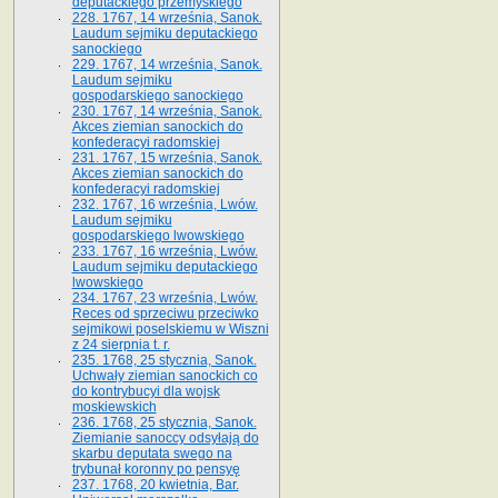
deputackiego przemyskiego
228. 1767, 14 września, Sanok.
Laudum sejmiku deputackiego
sanockiego
229. 1767, 14 września, Sanok.
Laudum sejmiku
gospodarskiego sanockiego
230. 1767, 14 września, Sanok.
Akces ziemian sanockich do
konfederacyi radomskiej
231. 1767, 15 września, Sanok.
Akces ziemian sanockich do
konfederacyi radomskiej
232. 1767, 16 września, Lwów.
Laudum sejmiku
gospodarskiego lwowskiego
233. 1767, 16 września, Lwów.
Laudum sejmiku deputackiego
lwowskiego
234. 1767, 23 września, Lwów.
Reces od sprzeciwu przeciwko
sejmikowi poselskiemu w Wiszni
z 24 sierpnia t. r.
235. 1768, 25 stycznia, Sanok.
Uchwały ziemian sanockich co
do kontrybucyi dla wojsk
moskiewskich
236. 1768, 25 stycznia, Sanok.
Ziemianie sanoccy odsyłają do
skarbu deputata swego na
trybunał koronny po pensyę
237. 1768, 20 kwietnia, Bar.