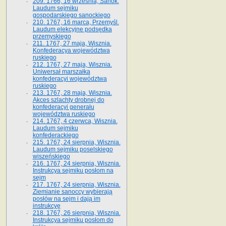
209. 1766, 16 września, Sanok.
Laudum sejmiku
gospodarskiego sanockiego
210. 1767, 16 marca, Przemyśl.
Laudum elekcyjne podsędka
przemyskiego
211. 1767, 27 maja, Wisznia.
Konfederacya województwa
ruskiego
212. 1767, 27 maja, Wisznia.
Uniwersał marszałka
konfederacyi województwa
ruskiego
213. 1767, 28 maja, Wisznia.
Akces szlachty drobnej do
konfederacyi generału
województwa ruskiego
214. 1767, 4 czerwca, Wisznia.
Laudum sejmiku
konfederackiego
215. 1767, 24 sierpnia, Wisznia.
Laudum sejmiku poselskiego
wiszeńskiego
216. 1767, 24 sierpnia, Wisznia.
Instrukcya sejmiku posłom na
sejm
217. 1767, 24 sierpnia, Wisznia.
Ziemianie sanoccy wybierają
posłów na sejm i dają im
instrukcyę
218. 1767, 26 sierpnia, Wisznia.
Instrukcya sejmiku posłom do