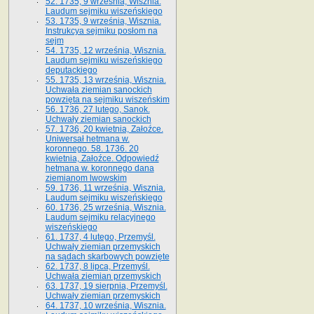
52. 1735, 9 września, Wisznia.
Laudum sejmiku wiszeńskiego
53. 1735, 9 września, Wisznia.
Instrukcya sejmiku posłom na
sejm
54. 1735, 12 września, Wisznia.
Laudum sejmiku wiszeńskiego
deputackiego
55. 1735, 13 września, Wisznia.
Uchwała ziemian sanockich
powzięta na sejmiku wiszeńskim
56. 1736, 27 lutego, Sanok.
Uchwały ziemian sanockich
57. 1736, 20 kwietnia, Załoźce.
Uniwersał hetmana w.
koronnego. 58. 1736. 20
kwietnia, Załoźce. Odpowiedź
hetmana w. koronnego dana
ziemianom lwowskim
59. 1736, 11 września, Wisznia.
Laudum sejmiku wiszeńskiego
60. 1736, 25 września, Wisznia.
Laudum sejmiku relacyjnego
wiszeńskiego
61. 1737, 4 lutego, Przemyśl.
Uchwały ziemian przemyskich
na sądach skarbowych powzięte
62. 1737, 8 lipca, Przemyśl.
Uchwała ziemian przemyskich
63. 1737, 19 sierpnia, Przemyśl.
Uchwały ziemian przemyskich
64. 1737, 10 września, Wisznia.