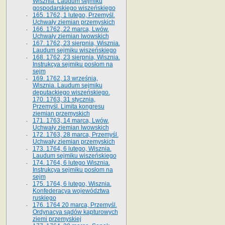
Wisznia. Laudum sejmiku
gospodarskiego wiszeńskiego
165. 1762, 1 lutego, Przemyśl.
Uchwały ziemian przemyskich
166. 1762, 22 marca, Lwów.
Uchwały ziemian lwowskich
167. 1762, 23 sierpnia, Wisznia.
Laudum sejmiku wiszeńskiego
168. 1762, 23 sierpnia, Wisznia.
Instrukcya sejmiku posłom na
sejm
169. 1762, 13 września,
Wisznia. Laudum sejmiku
deputackiego wiszeńskiego.
170. 1763, 31 stycznia,
Przemyśl. Limita kongresu
ziemian przemyskich
171. 1763, 14 marca, Lwów.
Uchwały ziemian lwowskich
172. 1763, 28 marca, Przemyśl.
Uchwały ziemian przemyskich
173. 1764, 6 lutego, Wisznia.
Laudum sejmiku wiszeńskiego
174. 1764, 6 lutego Wisznia.
Instrukcya sejmiku posłom na
sejm
175. 1764, 6 lutego, Wisznia.
Konfederacya województwa
ruskiego
176. 1764 20 marca, Przemyśl.
Ordynacya sądów kapturowych
ziemi przemyskiej