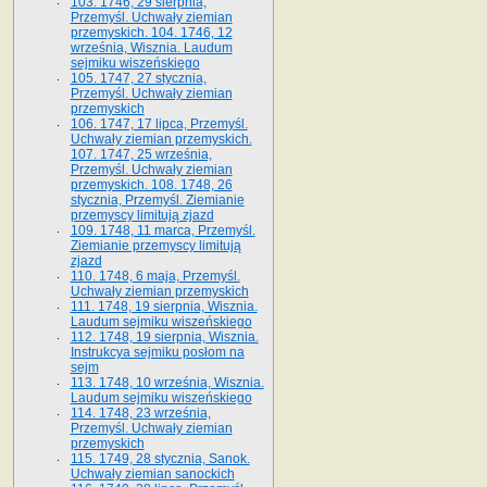
103. 1746, 29 sierpnia,
Przemyśl. Uchwały ziemian
przemyskich. 104. 1746, 12
września, Wisznia. Laudum
sejmiku wiszeńskiego
105. 1747, 27 stycznia,
Przemyśl. Uchwały ziemian
przemyskich
106. 1747, 17 lipca, Przemyśl.
Uchwały ziemian przemyskich.
107. 1747, 25 września,
Przemyśl. Uchwały ziemian
przemyskich. 108. 1748, 26
stycznia, Przemyśl. Ziemianie
przemyscy limitują zjazd
109. 1748, 11 marca, Przemyśl.
Ziemianie przemyscy limitują
zjazd
110. 1748, 6 maja, Przemyśl.
Uchwały ziemian przemyskich
111. 1748, 19 sierpnia, Wisznia.
Laudum sejmiku wiszeńskiego
112. 1748, 19 sierpnia, Wisznia.
Instrukcya sejmiku posłom na
sejm
113. 1748, 10 września, Wisznia.
Laudum sejmiku wiszeńskiego
114. 1748, 23 września,
Przemyśl. Uchwały ziemian
przemyskich
115. 1749, 28 stycznia, Sanok.
Uchwały ziemian sanockich