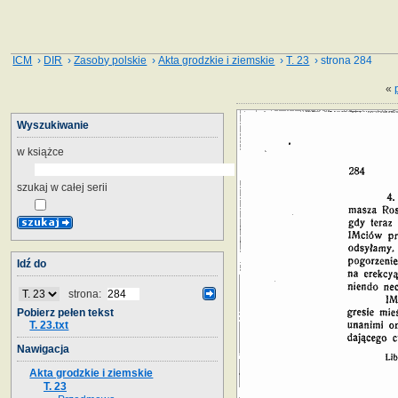
ICM
›
DIR
›
Zasoby polskie
›
Akta grodzkie i ziemskie
›
T. 23
› strona 284
«
Wyszukiwanie
w książce
szukaj w całej serii
Idź do
strona:
Pobierz pełen tekst
T. 23.txt
Nawigacja
Akta grodzkie i ziemskie
T. 23