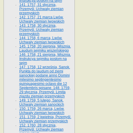
Instrukcya posłom na sejm
141. 1757, 31 stycznia,
Przemyśl. Uchwały ziemian
przemyskich
142. 1757, 21 marca Lwów.
Uchwały ziemian lwowskich
143. 1758, 30 stycznia,
Przemyśl. Uchwały ziemian
przemyskich
144. 1758, 6 marca, Lwów.
Uchwały ziemian lwowskich
145. 1758, 20 sierpnia, Wisznia.
Laudum sejmiku wiszeńskiego
146. 1758, 21 sierpnia, Wisznia.
Instrukcya sejmiku posłom na
sejm
147. 1758, 12 września, Sanok.
Punkta do laudum od ziemi
sanockiej podane anno Domini
milesimo septingentesimo
quinquagesimo octavo die 12
Septembris spisane. 148. 1759,
29 stycznia, Przemyśl. Limita
zjazdu ziemian przemyskich
149. 1759, 5 lutego, Sanok.
Uchwały ziemian sanockich
150. 1759, 26 marca, Lwów.
Uchwały ziemian lwowskich
151. 1759, 2 kwietnia, Przemyśl.
Uchwały ziemian przemyskich
152. 1760, 28 stycznia,
Przemyśl. Uchwały ziemian