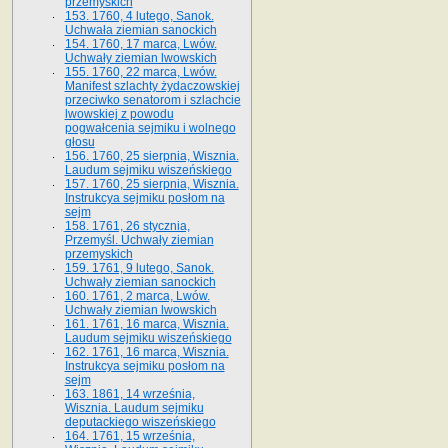
przemyskich
153. 1760, 4 lutego, Sanok.
Uchwała ziemian sanockich
154. 1760, 17 marca, Lwów.
Uchwały ziemian lwowskich
155. 1760, 22 marca, Lwów.
Manifest szlachty żydaczowskiej
przeciwko senatorom i szlachcie
lwowskiej z po­wodu
pogwałcenia sejmiku i wolnego
głosu
156. 1760, 25 sierpnia, Wisznia.
Laudum sejmiku wiszeńskiego
157. 1760, 25 sierpnia, Wisznia.
Instrukcya sejmiku posłom na
sejm
158. 1761, 26 stycznia,
Przemyśl. Uchwały ziemian
przemyskich
159. 1761, 9 lutego, Sanok.
Uchwały ziemian sanockich
160. 1761, 2 marca, Lwów.
Uchwały ziemian lwowskich
161. 1761, 16 marca, Wisznia.
Laudum sejmiku wiszeńskiego
162. 1761, 16 marca, Wisznia.
Instrukcya sejmiku posłom na
sejm
163. 1861, 14 września,
Wisznia. Laudum sejmiku
deputackiego wiszeńskiego
164. 1761, 15 września,