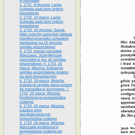
Przedmowa
1. 1731, 9 stycznia, Lwów.
Uchwała sądu boni ordinis
lwowskiego
2. 1732, 24 marca, Lwów.
Uchwała sądu boni ordinis
lwowskiego
3. 1733, 16 stycznia, Sanok.
Kilku szlachty sanockiej zakłada
manifest przeciwko uchwałom
zwołanego na 16 stycz­nia
sejmiku wiszeńskiego
4. 1733, marzec początek,
Warszawa. Józef Mniszek
marszałek w. kor. do sejmiku
wiszeńskiego. 5. 1733, 16
marca, Wisznia. Instrukcya
sejmiku wiszeńskiego posłom
na sejm konwokacyjny
6. 1733, 18 marca, Wisznia.
Instrukcya sejmiku dana posłom
do marszałka w. koronnego. 7.
1733, 20 marca, Wisznia.
Konfederacya województwa
ruskiego
8. 1733, 26 marca, Wisznia.
Laudum ziem
skonfederowanych
województwa ruskiego
9. 1733, 26 marca, Wisznia.
Marszałek konfederacyi
województwa ruskiego do