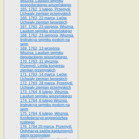
Wisznia. Laudum sejmiku
gospodarskiego wiszeńskiego
165. 1762, 1 lutego, Przemyśl.
Uchwały ziemian przemyskich
166. 1762, 22 marca, Lwów.
Uchwały ziemian lwowskich
167. 1762, 23 sierpnia, Wisznia.
Laudum sejmiku wiszeńskiego
168. 1762, 23 sierpnia, Wisznia.
Instrukcya sejmiku posłom na
sejm
169. 1762, 13 września,
Wisznia. Laudum sejmiku
deputackiego wiszeńskiego.
170. 1763, 31 stycznia,
Przemyśl. Limita kongresu
ziemian przemyskich
171. 1763, 14 marca, Lwów.
Uchwały ziemian lwowskich
172. 1763, 28 marca, Przemyśl.
Uchwały ziemian przemyskich
173. 1764, 6 lutego, Wisznia.
Laudum sejmiku wiszeńskiego
174. 1764, 6 lutego Wisznia.
Instrukcya sejmiku posłom na
sejm
175. 1764, 6 lutego, Wisznia.
Konfederacya województwa
ruskiego
176. 1764 20 marca, Przemyśl.
Ordynacya sądów kapturowych
ziemi przemyskiej