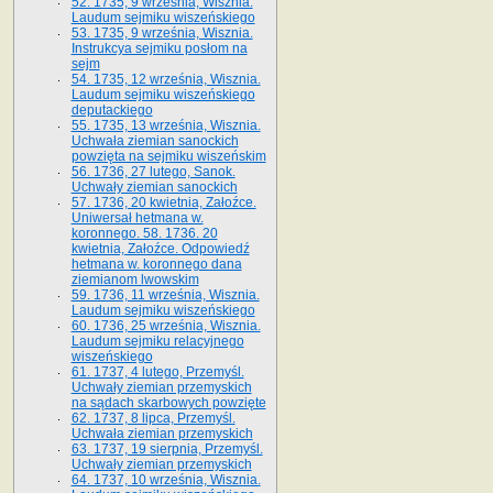
52. 1735, 9 września, Wisznia.
Laudum sejmiku wiszeńskiego
53. 1735, 9 września, Wisznia.
Instrukcya sejmiku posłom na
sejm
54. 1735, 12 września, Wisznia.
Laudum sejmiku wiszeńskiego
deputackiego
55. 1735, 13 września, Wisznia.
Uchwała ziemian sanockich
powzięta na sejmiku wiszeńskim
56. 1736, 27 lutego, Sanok.
Uchwały ziemian sanockich
57. 1736, 20 kwietnia, Załoźce.
Uniwersał hetmana w.
koronnego. 58. 1736. 20
kwietnia, Załoźce. Odpowiedź
hetmana w. koronnego dana
ziemianom lwowskim
59. 1736, 11 września, Wisznia.
Laudum sejmiku wiszeńskiego
60. 1736, 25 września, Wisznia.
Laudum sejmiku relacyjnego
wiszeńskiego
61. 1737, 4 lutego, Przemyśl.
Uchwały ziemian przemyskich
na sądach skarbowych powzięte
62. 1737, 8 lipca, Przemyśl.
Uchwała ziemian przemyskich
63. 1737, 19 sierpnia, Przemyśl.
Uchwały ziemian przemyskich
64. 1737, 10 września, Wisznia.