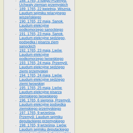
188. 1765, 3 lutego Przemyśl.
Uchwały ziemian przemyskich
189. 1765, 22 kwietnia, Wisznia.
Laudum sejmiku relacyjnego
wiszeńskiego
190. 1765, 22 maja, Sanok.
Laudum elekcyjne
podkomorzego sanockiego
191. 1765, 23 maja, Sanok.
Laudum elekcyjne sędziego,
podsędka i pisarza ziem
sanockich
192. 1765, 23 maja, Lwów.
Laudum elekcyjne
podkomorzego lwowskiego
193. 1765, 24 maja, Przemyśl.
Laudum elekcyjne sędziego
ziemi przemyskiej
194. 1765, 24 maja, Lwów.
Laudum elekcyjne sędziego
ziemi lwowskiej
195. 1765, 25 maja, Lwów.
Laudum elekcyjne pisarza
ziemskiego lwowskiego
196. 1765, 6 sierpnia, Przemyśl.
Laudum elekcyjne podsędka
ziemskiego przemyskiego
197. 1765, 9 września,
Przemyśl. Laudum sejmiku
deputackiego przemyskiego
198. 1765, 9 września, Lwów.
Laudum sejmiku deputackiego