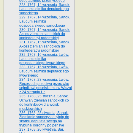
deputackiego przemyskiego
228. 1767, 14 września, Sanok.
Laudum sejmiku deputackiego
sanockiego
229. 1767, 14 września, Sanok.
Laudum sejmiku
gospodarskiego sanockiego
230. 1767, 14 września, Sanok.
Akces ziemian sanockich do
konfederacyi radomskiej
231. 1767, 15 września, Sanok.
Akces ziemian sanockich do
konfederacyi radomskiej
232. 1767, 16 września, Lwów.
Laudum sejmiku
gospodarskiego lwowskiego
233. 1767, 16 września, Lwów.
Laudum sejmiku deputackiego
lwowskiego
234. 1767, 23 września, Lwów.
Reces od sprzeciwu przeciwko
sejmikowi poselskiemu w Wiszni
z 24 sierpnia t. r.
235. 1768, 25 stycznia, Sanok.
Uchwały ziemian sanockich co
do kontrybucyi dla wojsk
moskiewskich
236. 1768, 25 stycznia, Sanok.
Ziemianie sanoccy odsyłają do
skarbu deputata swego na
trybunał koronny po pensyę
237. 1768, 20 kwietnia, Bar.