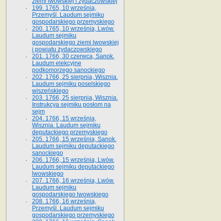
ziemi lwowskiej i żydaczowskiej
199. 1765, 10 września,
Przemyśl. Laudum sejmiku
gospodarskiego przemyskiego
200. 1765, 10 września, Lwów.
Laudum sejmiku
gospodarskiego ziemi lwowskiej
i powiatu żydaczowskiego
201. 1766, 30 czerwca, Sanok.
Laudum elekcyjne
podkomorzego sanockiego
202. 1766, 25 sierpnia, Wisznia.
Laudum sejmiku poselskiego
wiszeńskiego
203. 1766, 25 sierpnia, Wisznia.
Instrukcya sejmiku posłom na
sejm
204. 1766, 15 września,
Wisznia. Laudum sejmiku
deputackiego przemyskiego
205. 1766, 15 września, Sanok.
Laudum sejmiku deputackiego
sanockiego
206. 1766, 15 września, Lwów.
Laudum sejmiku deputackiego
lwowskiego
207. 1766, 16 września, Lwów.
Laudum sejmiku
gospodarskiego lwowskiego
208. 1766, 16 września,
Przemyśl. Laudum sejmiku
gospodarskiego przemyskiego