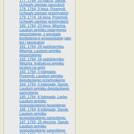
177. 1764, 20 marca, Sanok.
Uchwały ziemian sanockich
178. 1764, 3 lipca, Przemyśl.
Uchwały ziemian przemyskich
179. 1774, 16 lipca, Przemyśl.
Uchwały ziemian przemyskich
180. 1764, 23 lipca, Wisznia.
Laudum sejmiku relacyjnego
wiszeńskiego, z aprobatą
konfederacyi wojewódzkiej jako
też i generalnej
181. 1764, 29 października,
Wisznia. Laudum sejmiku
wiszeńskiego
182. 1764, 29 października,
Wisznia. Instrukcya sejmiku
posłom na sejm
183. 1764, 5 listopada,
Przemyśl. Laudum sejmiku
deputackiego przemyskiego
184. 1764, 5 listopada, Sanok.
Laudum sejmiku deputackiego
sanockiego
185. 1764, 6 listopada, Lwów.
Laudum sejmiku
gospodarskiego lwowskiego
186. 1764, 6 listopada, Sanok.
Laudum sejmiku
gospodarskiego sanockiego.
187. 1765, 25 stycznia, Sanok.
Laudum sejmiku
gospodarskiego sanockiego