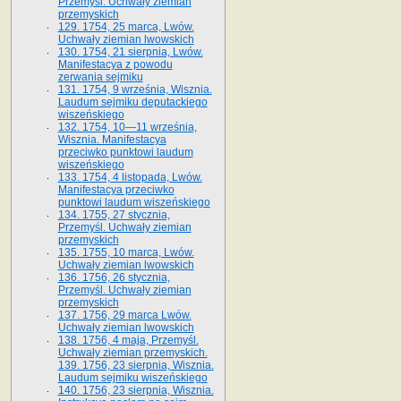
Przemyśl. Uchwały ziemian
przemyskich
129. 1754, 25 marca, Lwów.
Uchwały ziemian lwowskich
130. 1754, 21 sierpnia, Lwów.
Manifestacya z powodu
zerwania sejmiku
131. 1754, 9 września, Wisznia.
Laudum sejmiku deputackiego
wiszeńskiego
132. 1754, 10—11 września,
Wisznia. Manifestacya
przeciwko punktowi laudum
wiszeńskiego
133. 1754, 4 listopada, Lwów.
Manifestacya przeciwko
punktowi laudum wiszeńskiego
134. 1755, 27 stycznia,
Przemyśl. Uchwały ziemian
przemyskich
135. 1755, 10 marca, Lwów.
Uchwały ziemian lwowskich
136. 1756, 26 stycznia,
Przemyśl. Uchwały ziemian
przemyskich
137. 1756, 29 marca Lwów.
Uchwały ziemian lwowskich
138. 1756, 4 maja, Przemyśl.
Uchwały ziemian przemyskich.
139. 1756, 23 sierpnia, Wisznia.
Laudum sejmiku wiszeńskiego
140. 1756, 23 sierpnia, Wisznia.