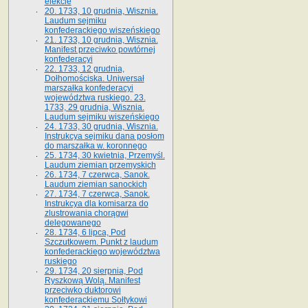
elekcie
20. 1733, 10 grudnia, Wisznia.
Laudum sejmiku
konfederackiego wiszeńskiego
21. 1733, 10 grudnia, Wisznia.
Manifest przeciwko powtórnej
konfederacyi
22. 1733, 12 grudnia,
Dołhomościska. Uniwersał
marszałka konfederacyi
województwa ruskiego. 23.
1733, 29 grudnia, Wisznia.
Laudum sejmiku wiszeńskiego
24. 1733, 30 grudnia, Wisznia.
Instrukcya sejmiku dana posłom
do marszałka w. koronnego
25. 1734, 30 kwietnia, Przemyśl.
Laudum ziemian przemyskich
26. 1734, 7 czerwca, Sanok.
Laudum ziemian sanockich
27. 1734, 7 czerwca, Sanok.
Instrukcya dla komisarza do
zlustrowania chorągwi
delegowanego
28. 1734, 6 lipca, Pod
Szczutkowem. Punkt z laudum
konfederackiego województwa
ruskiego
29. 1734, 20 sierpnia, Pod
Ryszkową Wolą. Manifest
przeciwko duktorowi
konfederackiemu Sołtykowi