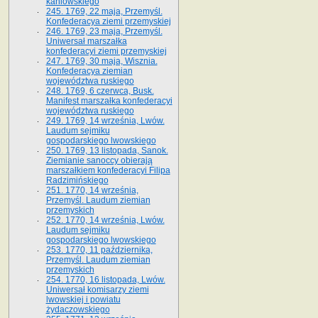
kaniowskiego
245. 1769, 22 maja, Przemyśl.
Konfederacya ziemi przemyskiej
246. 1769, 23 maja, Przemyśl.
Uniwersał marszałka
konfederacyi ziemi przemyskiej
247. 1769, 30 maja, Wisznia.
Konfederacya ziemian
województwa ruskiego
248. 1769, 6 czerwca, Busk.
Manifest marszałka konfederacyi
województwa ruskiego
249. 1769, 14 września, Lwów.
Laudum sejmiku
gospodarskiego lwowskiego
250. 1769, 13 listopada, Sanok.
Ziemianie sanoccy obierają
marszałkiem konfederacyi Filipa
Radzimińskiego
251. 1770, 14 września,
Przemyśl. Laudum ziemian
przemyskich
252. 1770, 14 września, Lwów.
Laudum sejmiku
gospodarskiego lwowskiego
253. 1770, 11 października,
Przemyśl. Laudum ziemian
przemyskich
254. 1770, 16 listopada, Lwów.
Uniwersał komisarzy ziemi
lwowskiej i powiatu
żydaczowskiego