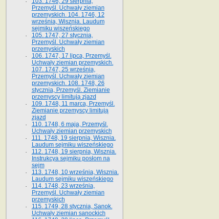
103. 1746, 29 sierpnia,
Przemyśl. Uchwały ziemian
przemyskich. 104. 1746, 12
września, Wisznia. Laudum
sejmiku wiszeńskiego
105. 1747, 27 stycznia,
Przemyśl. Uchwały ziemian
przemyskich
106. 1747, 17 lipca, Przemyśl.
Uchwały ziemian przemyskich.
107. 1747, 25 września,
Przemyśl. Uchwały ziemian
przemyskich. 108. 1748, 26
stycznia, Przemyśl. Ziemianie
przemyscy limitują zjazd
109. 1748, 11 marca, Przemyśl.
Ziemianie przemyscy limitują
zjazd
110. 1748, 6 maja, Przemyśl.
Uchwały ziemian przemyskich
111. 1748, 19 sierpnia, Wisznia.
Laudum sejmiku wiszeńskiego
112. 1748, 19 sierpnia, Wisznia.
Instrukcya sejmiku posłom na
sejm
113. 1748, 10 września, Wisznia.
Laudum sejmiku wiszeńskiego
114. 1748, 23 września,
Przemyśl. Uchwały ziemian
przemyskich
115. 1749, 28 stycznia, Sanok.
Uchwały ziemian sanockich