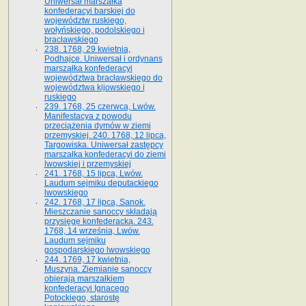
Uniwersał marszałka
konfederacyi barskiej do
województw ruskiego,
wołyńskiego, podolskiego i
bracławskiego
238. 1768, 29 kwietnia,
Podhajce. Uniwersał i ordynans
marszałka konfederacyi
województwa bracławskiego do
wo­jewództwa kijowskiego i
ruskiego
239. 1768, 25 czerwca, Lwów.
Manifestacya z powodu
przeciążenia dymów w ziemi
przemyskiej. 240. 1768, 12 lipca,
Targowiska. Uniwersał zastępcy
marszałka konfederacyi do ziemi
lwowskiej i przemyskiej
241. 1768, 15 lipca, Lwów.
Laudum sejmiku deputackiego
lwowskiego
242. 1768, 17 lipca, Sanok.
Mieszczanie sanoccy składają
przysięgę konfederacką. 243.
1768, 14 września, Lwów.
Laudum sejmiku
gospodarskiego lwowskiego
244. 1769, 17 kwietnia,
Muszyna. Ziemianie sanoccy
obierają marszałkiem
konfederacyi Ignacego
Potockiego, starostę