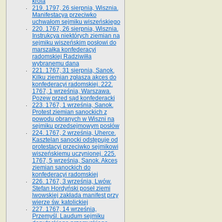
króla
219. 1797, 26 sierpnia, Wisznia.
Manifestacya przeciwko
uchwałom sejmiku wiszeńskiego
220. 1767, 26 sierpnia, Wisznia.
Instrukcya niektórych ziemian na
sejmiku wiszeńskim posłowi do
marszałka konfe­deracyi
radomskiej Radziwiłła
wybranemu dana
221. 1767, 31 sierpnia, Sanok.
Kilku ziemian zgłasza akces do
konfederacyi radomskiej. 222.
1767, 1 września, Warszawa.
Pozew przed sąd konfederacki
223. 1767, 1 września, Sanok.
Protest ziemian sanockich z
powodu obranych w Wiszni na
sejmiku przedsejmo­wym posłów
224. 1767, 2 września, Uherce.
Kasztelan sanocki odstępuje od
protestacyi przeciwko sejmikowi
wiszeńskiemu uczynionej. 225.
1767, 5 września, Sanok. Akces
ziemian sanockich do
konfederacyi radomskiej
226. 1767, 3 września, Lwów.
Stefan Hordyński poseł ziemi
lwowskiej zakłada manifest przy
wierze św. ka­tolickiej
227. 1767, 14 września,
Przemyśl. Laudum sejmiku