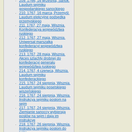
209. 1766, 16 września, Sanok.
Laudum sejmiku
gospodarskiego sanockiego
210. 1767, 16 marca, Przemyśl.
Laudum elekcyjne podsędka
przemyskiego
211. 1767, 27 maja, Wisznia.
Konfederacya województwa
ruskiego
212. 1767, 27 maja, Wisznia.
Uniwersał marszałka
konfederacyi województwa
ruskiego
213. 1767, 28 maja, Wisznia.
Akces szlachty drobnej do
konfederacyi generału
województwa ruskiego
214. 1767, 4 czerwca, Wisznia.
Laudum sejmiku
konfederackiego
215. 1767, 24 sierpnia, Wisznia.
Laudum sejmiku poselskiego
wiszeńskiego
216. 1767, 24 sierpnia, Wisznia.
Instrukcya sejmiku posłom na
sejm
217. 1767, 24 sierpnia, Wisznia.
Ziemianie sanoccy wybierają
posłów na sejm i dają im
instrukcyę
218. 1767, 26 sierpnia, Wisznia.
Instrukcya sejmiku posłom do