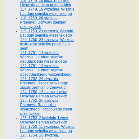
116. 1749, 28 lipca, Przemyśl.
Uchwały ziemian przemyskich
117. 1749, 16 września, Wisznia.
Laudum sejmiku wiszeńskiego
118. 1750, 26 stycznia,
Przemyśl. Uchwały ziemian
przemyskich
119. 1750, 23 czerwca, Wisznia.
Laudum sejmiku wiszeńskiego
120. 1750, 23 czerwca, Wisznia.
Instrukcya sejmiku posłom na
sejm
121. 1751, 13 września,
Wisznia. Laudum sejmiku
deputackiego wiszeńskiego
122. 1751, 14 września,
Wisznia. Laudum sejmiku
gospodarskiego wiszeńskiego
123. 1752, 26 stycznia,
Przemyśl. Reces zerwanego
zjazdu ziemian przemyskich.
124. 1750, 13 marca, Lwów.
Uchwały ziemian lwowskich
125. 1752, 26 czerwca,
Przemyśl. Rachunki z
szelężnego i czopowego ziemi
przemyskiej
126. 1753, 2 kwietnia, Lwów.
Uchwały ziemian lwowskich
127. 1753, 11 września, Wisznia.
Laudum sejmiku wiszeńskiego
128. 1754, 28 stycznia,