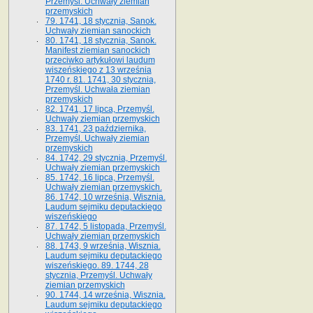
Przemyśl. Uchwały ziemian
przemyskich
79. 1741, 18 stycznia, Sanok.
Uchwały ziemian sanockich
80. 1741, 18 stycznia, Sanok.
Manifest ziemian sanockich
przeciwko artykułowi laudum
wiszeńskiego z 13 wrze­śnia
1740 r. 81. 1741, 30 stycznia,
Przemyśl. Uchwała ziemian
przemyskich
82. 1741, 17 lipca, Przemyśl.
Uchwały ziemian przemyskich
83. 1741, 23 października,
Przemyśl. Uchwały ziemian
przemyskich
84. 1742, 29 stycznia, Przemyśl.
Uchwały ziemian przemyskich
85. 1742, 16 lipca, Przemyśl.
Uchwały ziemian przemyskich.
86. 1742, 10 września, Wisznia.
Laudum sejmiku deputackiego
wiszeńskiego
87. 1742, 5 listopada, Przemyśl.
Uchwały ziemian przemyskich
88. 1743, 9 września, Wisznia.
Laudum sejmiku deputackiego
wiszeńskiego. 89. 1744, 28
stycznia, Przemyśl. Uchwały
ziemian przemyskich
90. 1744, 14 września, Wisznia.
Laudum sejmiku deputackiego