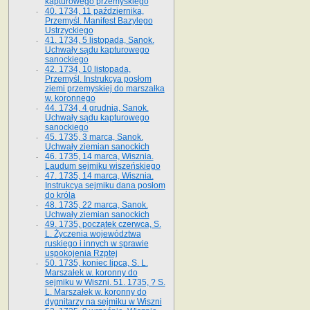
kapturowego przemyskiego
40. 1734, 11 października,
Przemyśl. Manifest Bazylego
Ustrzyckiego
41. 1734, 5 listopada, Sanok.
Uchwały sądu kapturowego
sanockiego
42. 1734, 10 listopada,
Przemyśl. Instrukcya posłom
ziemi przemyskiej do marszałka
w. koronnego
44. 1734, 4 grudnia, Sanok.
Uchwały sądu kapturowego
sanockiego
45. 1735, 3 marca, Sanok.
Uchwały ziemian sanockich
46. 1735, 14 marca, Wisznia.
Laudum sejmiku wiszeńskiego
47. 1735, 14 marca, Wisznia.
Instrukcya sejmiku dana posłom
do króla
48. 1735, 22 marca, Sanok.
Uchwały ziemian sanockich
49. 1735, początek czerwca, S.
L. Życzenia województwa
ruskiego i innych w sprawie
uspokojenia Rzptej
50. 1735, koniec lipca, S. L.
Marszałek w. koronny do
sejmiku w Wiszni. 51. 1735, ? S.
L. Marszałek w. koronny do
dygnitarzy na sejmiku w Wiszni