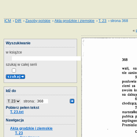
ICM
›
DIR
›
Zasoby polskie
›
Akta grodzkie i ziemskie
›
T. 23
› strona 368
«
Wyszukiwanie
w książce
szukaj w całej serii
Idź do
strona:
Pobierz pełen tekst
T. 23.txt
Nawigacja
Akta grodzkie i ziemskie
T. 23