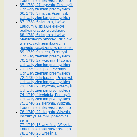
Laudum sejmiku wiszeńskiego
65. 1738, 27 stycznia, Przemyśl.
Uchwały ziemian przemyskich­­.
66. 1738, 3 marca, Przemyśl.
Uchwały ziemian przemyskich­
67. 1738, 5 sierpnia, Lwów.
Laudum w sprawie elekcyi
podkomorzego lwowskiego
68. 1738, 6 sierpnia, Lwów.
Manifestacya przeciw udziałowi
w elekcyach sejmikowych z
powodu zasądzenia w procesie.
69. 1739, 9 marca, Przemyśl.
Uchwały ziemian przemyskich
70. 1739, 27 kwietnia, Przemyśl.
Uchwały ziemian przemyskich
71. 1739, 20 lipca, Przemyśl.
Uchwały ziemian przemyskich
72. 1739, 2 listopada, Przemyśl.
Uchwały ziemian przemyskich
73. 1740, 26 stycznia, Przemyśl.
Uchwały ziemian przemyskich
74. 1740, 4 kwietnia, Przemyśl.
Uchwały ziemian przemyskich
75. 1740, 22 sierpnia, Wisznia.
Laudum sejmiku wiszeńskiego
76. 1740, 22 sierpnia, Wisznia.
Instrukcya sejmiku posłom na
sejm
77. 1740, 13 września, Wisznia.
Laudum sejmiku wiszeńskiego
78. 1740, 26 września,