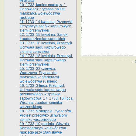
Prymasa
10. 1733, koniec marca, s. 1.
Odpowiedź prymasa na list
marszałka województwa
ruskiego
11. 1733, 14 kwietnia, Przemyśl.
Ordynacya sądów kapturowych
ziemi przemyskiej
12. 1733, 15 kwietnia, Sanok.
Laudum ziemian sanockich
13. 1733, 18 kwietnia, Przemyśl.
Uchwała sądu kapturowego
ziemi przemyskiej
14. 1733, 18 kwietnia, Przemyśl.
Uchwała sądu kapturowego
«
ziemi przemyskiej
15. 1733, 22 czerwca,
Warszawa. Prymas do
marszałka konfederacyi
województwa ruskiego
16. 1733, 3 lipca, Przemyśl.
Uchwała sądu kapturowego
przemyskiego w sprawie
sądownictwa. 17. 1733, 16 lipca,
Wisznia. Laudum sejmiku
wiszeńskiego
18. 1733, 9 sierpnia, Żydaczów.
Protest przeciwko uchwałom
sejmiku wiszeńskiego
19. 1733, 10 grudnia, Wisznia.
Konfederacya województwa
ruskiego przy Stanisławie