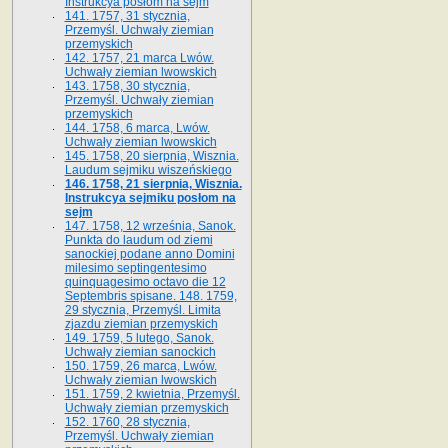
Instrukcya posłom na sejm
141. 1757, 31 stycznia,
Przemyśl. Uchwały ziemian
przemyskich
142. 1757, 21 marca Lwów.
Uchwały ziemian lwowskich
143. 1758, 30 stycznia,
Przemyśl. Uchwały ziemian
przemyskich
144. 1758, 6 marca, Lwów.
Uchwały ziemian lwowskich
145. 1758, 20 sierpnia, Wisznia.
Laudum sejmiku wiszeńskiego
146. 1758, 21 sierpnia, Wisznia.
Instrukcya sejmiku posłom na
sejm
147. 1758, 12 września, Sanok.
Punkta do laudum od ziemi
sanockiej podane anno Domini
milesimo septingentesimo
quinquagesimo octavo die 12
Septembris spisane. 148. 1759,
29 stycznia, Przemyśl. Limita
zjazdu ziemian przemyskich
149. 1759, 5 lutego, Sanok.
Uchwały ziemian sanockich
150. 1759, 26 marca, Lwów.
Uchwały ziemian lwowskich
151. 1759, 2 kwietnia, Przemyśl.
Uchwały ziemian przemyskich
152. 1760, 28 stycznia,
Przemyśl. Uchwały ziemian