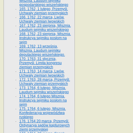
Wisznia. Laudum sejmiku
gospodarskiego wiszeńskiego
165. 1762, 1 lutego, Przemyśl.
Uchwały ziemian przemyskich
166. 1762, 22 marca, Lwów.
Uchwały ziemian lwowskich
167. 1762, 23 sierpnia, Wisznia.
Laudum sejmiku wiszeńskiego
168. 1762, 23 sierpnia, Wisznia.
Instrukcya sejmiku posłom na
sejm
169. 1762, 13 września,
Wisznia. Laudum sejmiku
deputackiego wiszeńskiego.
170. 1763, 31 stycznia,
Przemyśl. Limita kongresu
ziemian przemyskich
171. 1763, 14 marca, Lwów.
Uchwały ziemian lwowskich
172. 1763, 28 marca, Przemyśl.
Uchwały ziemian przemyskich
173. 1764, 6 lutego, Wisznia.
Laudum sejmiku wiszeńskiego
174. 1764, 6 lutego Wisznia.
Instrukcya sejmiku posłom na
sejm
175. 1764, 6 lutego, Wisznia.
Konfederacya województwa
ruskiego
176. 1764 20 marca, Przemyśl.
Ordynacya sądów kapturowych
ziemi przemyskiej