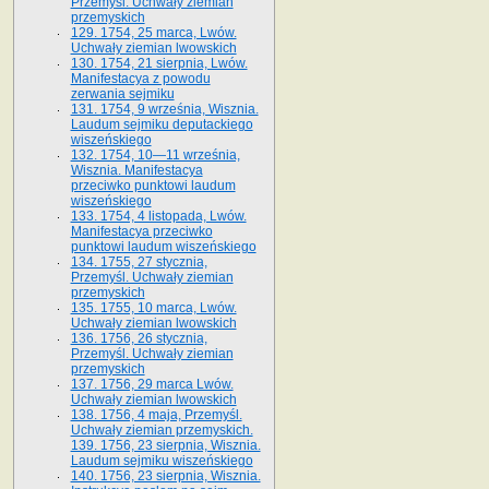
Przemyśl. Uchwały ziemian
przemyskich
129. 1754, 25 marca, Lwów.
Uchwały ziemian lwowskich
130. 1754, 21 sierpnia, Lwów.
Manifestacya z powodu
zerwania sejmiku
131. 1754, 9 września, Wisznia.
Laudum sejmiku deputackiego
wiszeńskiego
132. 1754, 10—11 września,
Wisznia. Manifestacya
przeciwko punktowi laudum
wiszeńskiego
133. 1754, 4 listopada, Lwów.
Manifestacya przeciwko
punktowi laudum wiszeńskiego
134. 1755, 27 stycznia,
Przemyśl. Uchwały ziemian
przemyskich
135. 1755, 10 marca, Lwów.
Uchwały ziemian lwowskich
136. 1756, 26 stycznia,
Przemyśl. Uchwały ziemian
przemyskich
137. 1756, 29 marca Lwów.
Uchwały ziemian lwowskich
138. 1756, 4 maja, Przemyśl.
Uchwały ziemian przemyskich.
139. 1756, 23 sierpnia, Wisznia.
Laudum sejmiku wiszeńskiego
140. 1756, 23 sierpnia, Wisznia.