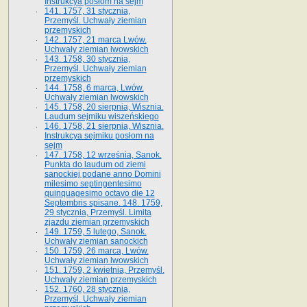
Instrukcya posłom na sejm
141. 1757, 31 stycznia,
Przemyśl. Uchwały ziemian
przemyskich
142. 1757, 21 marca Lwów.
Uchwały ziemian lwowskich
143. 1758, 30 stycznia,
Przemyśl. Uchwały ziemian
przemyskich
144. 1758, 6 marca, Lwów.
Uchwały ziemian lwowskich
145. 1758, 20 sierpnia, Wisznia.
Laudum sejmiku wiszeńskiego
146. 1758, 21 sierpnia, Wisznia.
Instrukcya sejmiku posłom na
sejm
147. 1758, 12 września, Sanok.
Punkta do laudum od ziemi
sanockiej podane anno Domini
milesimo septingentesimo
quinquagesimo octavo die 12
Septembris spisane. 148. 1759,
29 stycznia, Przemyśl. Limita
zjazdu ziemian przemyskich
149. 1759, 5 lutego, Sanok.
Uchwały ziemian sanockich
150. 1759, 26 marca, Lwów.
Uchwały ziemian lwowskich
151. 1759, 2 kwietnia, Przemyśl.
Uchwały ziemian przemyskich
152. 1760, 28 stycznia,
Przemyśl. Uchwały ziemian