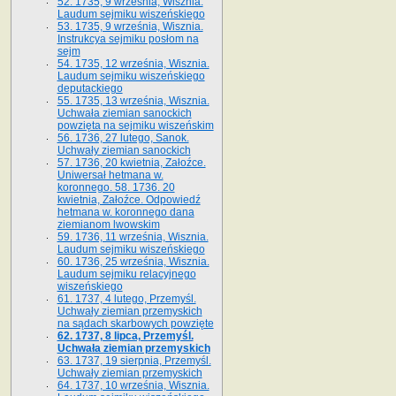
52. 1735, 9 września, Wisznia.
Laudum sejmiku wiszeńskiego
53. 1735, 9 września, Wisznia.
Instrukcya sejmiku posłom na
sejm
54. 1735, 12 września, Wisznia.
Laudum sejmiku wiszeńskiego
deputackiego
55. 1735, 13 września, Wisznia.
Uchwała ziemian sanockich
powzięta na sejmiku wiszeńskim
56. 1736, 27 lutego, Sanok.
Uchwały ziemian sanockich
57. 1736, 20 kwietnia, Załoźce.
Uniwersał hetmana w.
koronnego. 58. 1736. 20
kwietnia, Załoźce. Odpowiedź
hetmana w. koronnego dana
ziemianom lwowskim
59. 1736, 11 września, Wisznia.
Laudum sejmiku wiszeńskiego
60. 1736, 25 września, Wisznia.
Laudum sejmiku relacyjnego
wiszeńskiego
61. 1737, 4 lutego, Przemyśl.
Uchwały ziemian przemyskich
na sądach skarbowych powzięte
62. 1737, 8 lipca, Przemyśl.
Uchwała ziemian przemyskich
63. 1737, 19 sierpnia, Przemyśl.
Uchwały ziemian przemyskich
64. 1737, 10 września, Wisznia.