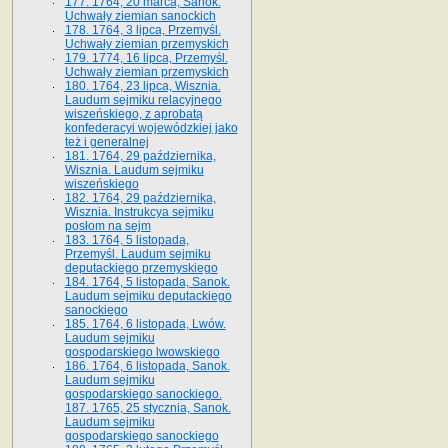
177. 1764, 20 marca, Sanok.
Uchwały ziemian sanockich
178. 1764, 3 lipca, Przemyśl.
Uchwały ziemian przemyskich
179. 1774, 16 lipca, Przemyśl.
Uchwały ziemian przemyskich
180. 1764, 23 lipca, Wisznia.
Laudum sejmiku relacyjnego
wiszeńskiego, z aprobatą
konfederacyi wojewódzkiej jako
też i generalnej
181. 1764, 29 października,
Wisznia. Laudum sejmiku
wiszeńskiego
182. 1764, 29 października,
Wisznia. Instrukcya sejmiku
posłom na sejm
183. 1764, 5 listopada,
Przemyśl. Laudum sejmiku
deputackiego przemyskiego
184. 1764, 5 listopada, Sanok.
Laudum sejmiku deputackiego
sanockiego
185. 1764, 6 listopada, Lwów.
Laudum sejmiku
gospodarskiego lwowskiego
186. 1764, 6 listopada, Sanok.
Laudum sejmiku
gospodarskiego sanockiego.
187. 1765, 25 stycznia, Sanok.
Laudum sejmiku
gospodarskiego sanockiego