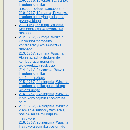
209. 1766, 16 września, Sanok.
Laudum sejmiku
gospodarskiego sanockiego
210. 1767, 16 marca, Przemyśl.
Laudum elekcyjne podsędka
przemyskiego
211. 1767, 27 maja, Wisznia.
Konfederacya województwa
ruskiego
212. 1767, 27 maja, Wisznia.
Uniwersał marszałka
konfederacyi województwa
ruskiego
213. 1767, 28 maja, Wisznia.
Akces szlachty drobnej do
konfederacyi generału
województwa ruskiego
214. 1767, 4 czerwca, Wisznia.
Laudum sejmiku
konfederackiego
215. 1767, 24 sierpnia, Wisznia.
Laudum sejmiku poselskiego
wiszeńskiego
216. 1767, 24 sierpnia, Wisznia.
Instrukcya sejmiku posłom na
sejm
217. 1767, 24 sierpnia, Wisznia.
Ziemianie sanoccy wybierają
posłów na sejm i dają im
instrukcyę
218. 1767, 26 sierpnia, Wisznia.
Instrukcya sejmiku posłom do