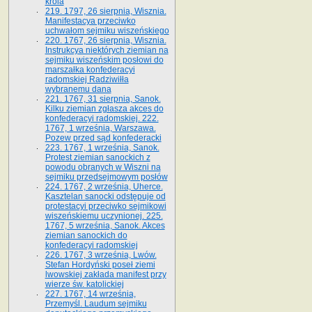
króla
219. 1797, 26 sierpnia, Wisznia.
Manifestacya przeciwko
uchwałom sejmiku wiszeńskiego
220. 1767, 26 sierpnia, Wisznia.
Instrukcya niektórych ziemian na
sejmiku wiszeńskim posłowi do
marszałka konfe­deracyi
radomskiej Radziwiłła
wybranemu dana
221. 1767, 31 sierpnia, Sanok.
Kilku ziemian zgłasza akces do
konfederacyi radomskiej. 222.
1767, 1 września, Warszawa.
Pozew przed sąd konfederacki
223. 1767, 1 września, Sanok.
Protest ziemian sanockich z
powodu obranych w Wiszni na
sejmiku przedsejmo­wym posłów
224. 1767, 2 września, Uherce.
Kasztelan sanocki odstępuje od
protestacyi przeciwko sejmikowi
wiszeńskiemu uczynionej. 225.
1767, 5 września, Sanok. Akces
ziemian sanockich do
konfederacyi radomskiej
226. 1767, 3 września, Lwów.
Stefan Hordyński poseł ziemi
lwowskiej zakłada manifest przy
wierze św. ka­tolickiej
227. 1767, 14 września,
Przemyśl. Laudum sejmiku