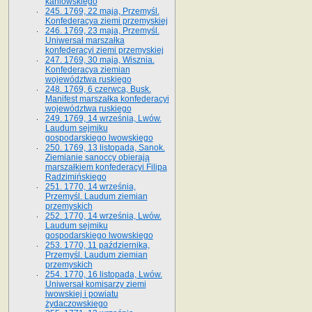
kaniowskiego
245. 1769, 22 maja, Przemyśl.
Konfederacya ziemi przemyskiej
246. 1769, 23 maja, Przemyśl.
Uniwersał marszałka
konfederacyi ziemi przemyskiej
247. 1769, 30 maja, Wisznia.
Konfederacya ziemian
województwa ruskiego
248. 1769, 6 czerwca, Busk.
Manifest marszałka konfederacyi
województwa ruskiego
249. 1769, 14 września, Lwów.
Laudum sejmiku
gospodarskiego lwowskiego
250. 1769, 13 listopada, Sanok.
Ziemianie sanoccy obierają
marszałkiem konfederacyi Filipa
Radzimińskiego
251. 1770, 14 września,
Przemyśl. Laudum ziemian
przemyskich
252. 1770, 14 września, Lwów.
Laudum sejmiku
gospodarskiego lwowskiego
253. 1770, 11 października,
Przemyśl. Laudum ziemian
przemyskich
254. 1770, 16 listopada, Lwów.
Uniwersał komisarzy ziemi
lwowskiej i powiatu
żydaczowskiego