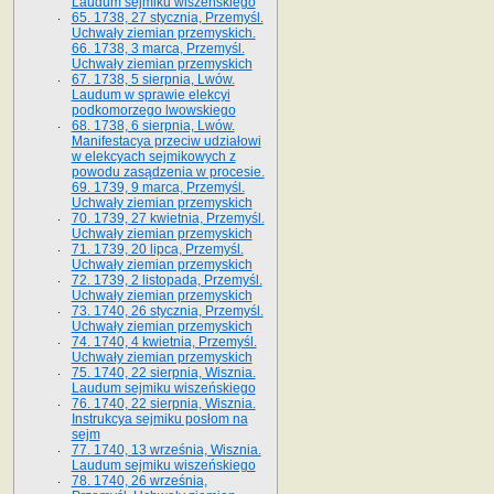
Laudum sejmiku wiszeńskiego
65. 1738, 27 stycznia, Przemyśl.
Uchwały ziemian przemyskich­­.
66. 1738, 3 marca, Przemyśl.
Uchwały ziemian przemyskich­
67. 1738, 5 sierpnia, Lwów.
Laudum w sprawie elekcyi
podkomorzego lwowskiego
68. 1738, 6 sierpnia, Lwów.
Manifestacya przeciw udziałowi
w elekcyach sejmikowych z
powodu zasądzenia w procesie.
69. 1739, 9 marca, Przemyśl.
Uchwały ziemian przemyskich
70. 1739, 27 kwietnia, Przemyśl.
Uchwały ziemian przemyskich
71. 1739, 20 lipca, Przemyśl.
Uchwały ziemian przemyskich
72. 1739, 2 listopada, Przemyśl.
Uchwały ziemian przemyskich
73. 1740, 26 stycznia, Przemyśl.
Uchwały ziemian przemyskich
74. 1740, 4 kwietnia, Przemyśl.
Uchwały ziemian przemyskich
75. 1740, 22 sierpnia, Wisznia.
Laudum sejmiku wiszeńskiego
76. 1740, 22 sierpnia, Wisznia.
Instrukcya sejmiku posłom na
sejm
77. 1740, 13 września, Wisznia.
Laudum sejmiku wiszeńskiego
78. 1740, 26 września,