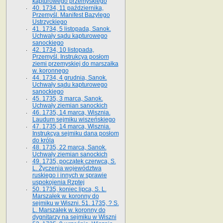
kapturowego przemyskiego
40. 1734, 11 października,
Przemyśl. Manifest Bazylego
Ustrzyckiego
41. 1734, 5 listopada, Sanok.
Uchwały sądu kapturowego
sanockiego
42. 1734, 10 listopada,
Przemyśl. Instrukcya posłom
ziemi przemyskiej do marszałka
w. koronnego
44. 1734, 4 grudnia, Sanok.
Uchwały sądu kapturowego
sanockiego
45. 1735, 3 marca, Sanok.
Uchwały ziemian sanockich
46. 1735, 14 marca, Wisznia.
Laudum sejmiku wiszeńskiego
47. 1735, 14 marca, Wisznia.
Instrukcya sejmiku dana posłom
do króla
48. 1735, 22 marca, Sanok.
Uchwały ziemian sanockich
49. 1735, początek czerwca, S.
L. Życzenia województwa
ruskiego i innych w sprawie
uspokojenia Rzptej
50. 1735, koniec lipca, S. L.
Marszałek w. koronny do
sejmiku w Wiszni. 51. 1735, ? S.
L. Marszałek w. koronny do
dygnitarzy na sejmiku w Wiszni