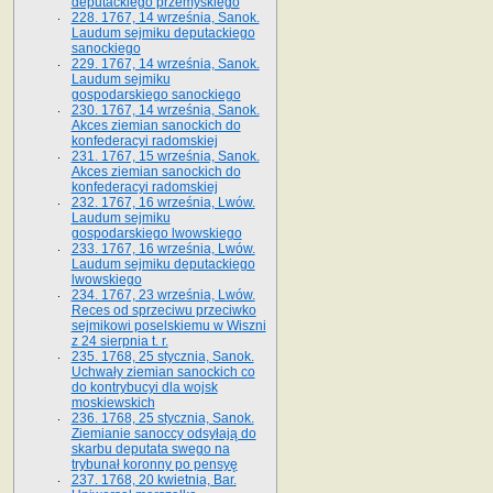
deputackiego przemyskiego
228. 1767, 14 września, Sanok.
Laudum sejmiku deputackiego
sanockiego
229. 1767, 14 września, Sanok.
Laudum sejmiku
gospodarskiego sanockiego
230. 1767, 14 września, Sanok.
Akces ziemian sanockich do
konfederacyi radomskiej
231. 1767, 15 września, Sanok.
Akces ziemian sanockich do
konfederacyi radomskiej
232. 1767, 16 września, Lwów.
Laudum sejmiku
gospodarskiego lwowskiego
233. 1767, 16 września, Lwów.
Laudum sejmiku deputackiego
lwowskiego
234. 1767, 23 września, Lwów.
Reces od sprzeciwu przeciwko
sejmikowi poselskiemu w Wiszni
z 24 sierpnia t. r.
235. 1768, 25 stycznia, Sanok.
Uchwały ziemian sanockich co
do kontrybucyi dla wojsk
moskiewskich
236. 1768, 25 stycznia, Sanok.
Ziemianie sanoccy odsyłają do
skarbu deputata swego na
trybunał koronny po pensyę
237. 1768, 20 kwietnia, Bar.