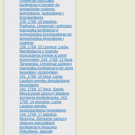
Uniwersał marszałka
konfederacyi barskiej do
województw ruskiego,
wołyńskiego, podolskiego i
bracławskiego
238. 1768, 29 kwietnia,
Podhajce. Uniwersał i ordynans
marszałka konfederacyi
województwa bracławskiego do
wo­jewództwa kijowskiego i
ruskiego
239. 1768, 25 czerwca, Lwów.
Manifestacya z powodu
przeciążenia dymów w ziemi
przemyskiej. 240. 1768, 12 lipca,
Targowiska. Uniwersał zastępcy
marszałka konfederacyi do ziemi
lwowskiej i przemyskiej
241. 1768, 15 lipca, Lwów.
Laudum sejmiku deputackiego
lwowskiego
242. 1768, 17 lipca, Sanok.
Mieszczanie sanoccy składają
przysięgę konfederacką. 243.
1768, 14 września, Lwów.
Laudum sejmiku
gospodarskiego lwowskiego
244. 1769, 17 kwietnia,
Muszyna. Ziemianie sanoccy
obierają marszałkiem
konfederacyi Ignacego
Potockiego, starostę