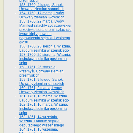
przemyskich
153. 1760, 4 lutego, Sanok.
Uchwała ziemian sanockich
154. 1760, 17 marca, Lwów.
Uchwały ziemian lwowskich
155. 1760, 22 marca, Lwów.
Manifest szlachty żydaczowskiej
przeciwko senatorom i szlachcie
lwowskiej z po­wodu
pogwałcenia sejmiku i wolnego
głosu
156. 1760, 25 sierpnia, Wisznia.
Laudum sejmiku wiszeńskiego
157. 1760, 25 sierpnia, Wisznia.
Instrukcya sejmiku posłom na
sejm
158. 1761, 26 stycznia,
Przemyśl. Uchwały ziemian
przemyskich
159. 1761, 9 lutego, Sanok.
Uchwały ziemian sanockich
160. 1761, 2 marca, Lwów.
Uchwały ziemian lwowskich
161. 1761, 16 marca, Wisznia.
Laudum sejmiku wiszeńskiego
162. 1761, 16 marca, Wisznia.
Instrukcya sejmiku posłom na
sejm
163. 1861, 14 września,
Wisznia. Laudum sejmiku
deputackiego wiszeńskiego
164. 1761, 15 września,