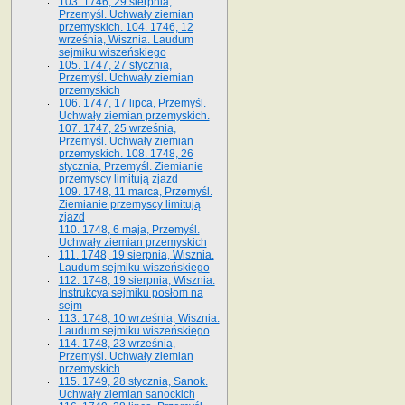
103. 1746, 29 sierpnia,
Przemyśl. Uchwały ziemian
przemyskich. 104. 1746, 12
września, Wisznia. Laudum
sejmiku wiszeńskiego
105. 1747, 27 stycznia,
Przemyśl. Uchwały ziemian
przemyskich
106. 1747, 17 lipca, Przemyśl.
Uchwały ziemian przemyskich.
107. 1747, 25 września,
Przemyśl. Uchwały ziemian
przemyskich. 108. 1748, 26
stycznia, Przemyśl. Ziemianie
przemyscy limitują zjazd
109. 1748, 11 marca, Przemyśl.
Ziemianie przemyscy limitują
zjazd
110. 1748, 6 maja, Przemyśl.
Uchwały ziemian przemyskich
111. 1748, 19 sierpnia, Wisznia.
Laudum sejmiku wiszeńskiego
112. 1748, 19 sierpnia, Wisznia.
Instrukcya sejmiku posłom na
sejm
113. 1748, 10 września, Wisznia.
Laudum sejmiku wiszeńskiego
114. 1748, 23 września,
Przemyśl. Uchwały ziemian
przemyskich
115. 1749, 28 stycznia, Sanok.
Uchwały ziemian sanockich