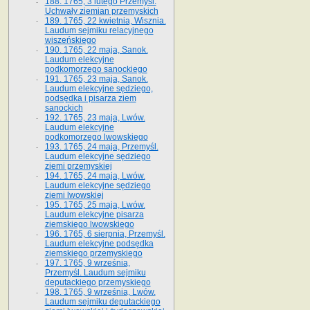
188. 1765, 3 lutego Przemyśl.
Uchwały ziemian przemyskich
189. 1765, 22 kwietnia, Wisznia.
Laudum sejmiku relacyjnego
wiszeńskiego
190. 1765, 22 maja, Sanok.
Laudum elekcyjne
podkomorzego sanockiego
191. 1765, 23 maja, Sanok.
Laudum elekcyjne sędziego,
podsędka i pisarza ziem
sanockich
192. 1765, 23 maja, Lwów.
Laudum elekcyjne
podkomorzego lwowskiego
193. 1765, 24 maja, Przemyśl.
Laudum elekcyjne sędziego
ziemi przemyskiej
194. 1765, 24 maja, Lwów.
Laudum elekcyjne sędziego
ziemi lwowskiej
195. 1765, 25 maja, Lwów.
Laudum elekcyjne pisarza
ziemskiego lwowskiego
196. 1765, 6 sierpnia, Przemyśl.
Laudum elekcyjne podsędka
ziemskiego przemyskiego
197. 1765, 9 września,
Przemyśl. Laudum sejmiku
deputackiego przemyskiego
198. 1765, 9 września, Lwów.
Laudum sejmiku deputackiego