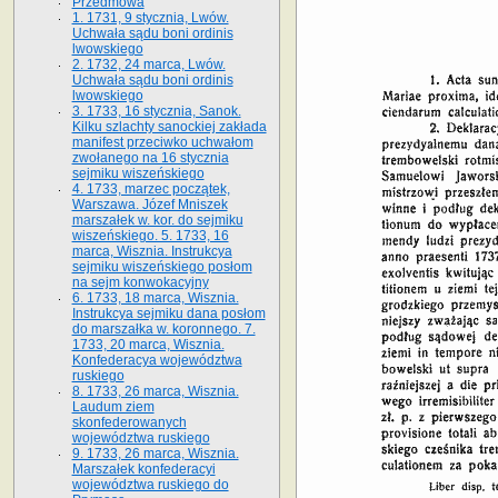
Przedmowa
1. 1731, 9 stycznia, Lwów.
Uchwała sądu boni ordinis
lwowskiego
2. 1732, 24 marca, Lwów.
Uchwała sądu boni ordinis
lwowskiego
3. 1733, 16 stycznia, Sanok.
Kilku szlachty sanockiej zakłada
manifest przeciwko uchwałom
zwołanego na 16 stycz­nia
sejmiku wiszeńskiego
4. 1733, marzec początek,
Warszawa. Józef Mniszek
marszałek w. kor. do sejmiku
wiszeńskiego. 5. 1733, 16
marca, Wisznia. Instrukcya
sejmiku wiszeńskiego posłom
na sejm konwokacyjny
6. 1733, 18 marca, Wisznia.
Instrukcya sejmiku dana posłom
do marszałka w. koronnego. 7.
1733, 20 marca, Wisznia.
Konfederacya województwa
ruskiego
8. 1733, 26 marca, Wisznia.
Laudum ziem
skonfederowanych
województwa ruskiego
9. 1733, 26 marca, Wisznia.
Marszałek konfederacyi
województwa ruskiego do