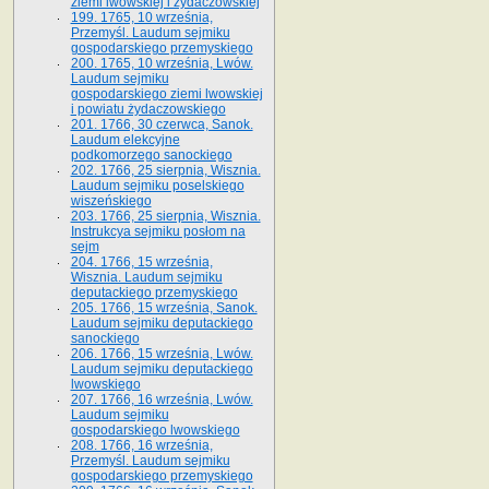
ziemi lwowskiej i żydaczowskiej
199. 1765, 10 września,
Przemyśl. Laudum sejmiku
gospodarskiego przemyskiego
200. 1765, 10 września, Lwów.
Laudum sejmiku
gospodarskiego ziemi lwowskiej
i powiatu żydaczowskiego
201. 1766, 30 czerwca, Sanok.
Laudum elekcyjne
podkomorzego sanockiego
202. 1766, 25 sierpnia, Wisznia.
Laudum sejmiku poselskiego
wiszeńskiego
203. 1766, 25 sierpnia, Wisznia.
Instrukcya sejmiku posłom na
sejm
204. 1766, 15 września,
Wisznia. Laudum sejmiku
deputackiego przemyskiego
205. 1766, 15 września, Sanok.
Laudum sejmiku deputackiego
sanockiego
206. 1766, 15 września, Lwów.
Laudum sejmiku deputackiego
lwowskiego
207. 1766, 16 września, Lwów.
Laudum sejmiku
gospodarskiego lwowskiego
208. 1766, 16 września,
Przemyśl. Laudum sejmiku
gospodarskiego przemyskiego