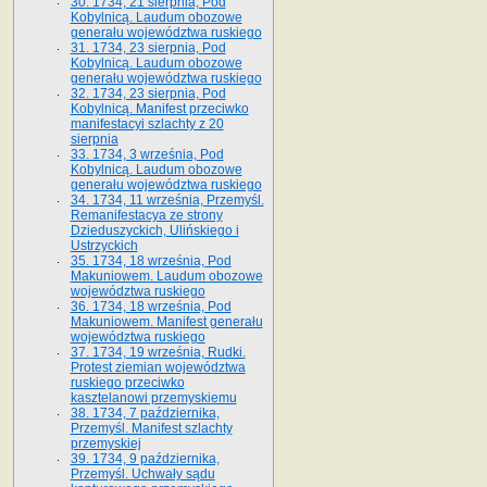
30. 1734, 21 sierpnia, Pod
Kobylnicą. Laudum obozowe
generału województwa ruskiego
31. 1734, 23 sierpnia, Pod
Kobylnicą. Laudum obozowe
generału województwa ruskiego
32. 1734, 23 sierpnia, Pod
Kobylnicą. Manifest przeciwko
manifestacyi szlachty z 20
sierpnia
33. 1734, 3 września, Pod
Kobylnicą. Laudum obozowe
generału województwa ruskiego
34. 1734, 11 września, Przemyśl.
Remanifestacya ze strony
Dzieduszyckich, Ulińskiego i
Ustrzyckich
35. 1734, 18 września, Pod
Makuniowem. Laudum obozowe
województwa ruskiego
36. 1734, 18 września, Pod
Makuniowem. Manifest generału
województwa ruskiego
37. 1734, 19 września, Rudki.
Protest ziemian województwa
ruskiego przeciwko
kasztelanowi przemyskiemu
38. 1734, 7 października,
Przemyśl. Manifest szlachty
przemyskiej
39. 1734, 9 października,
Przemyśl. Uchwały sądu