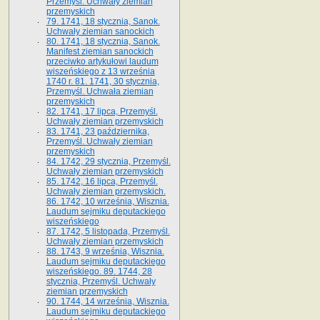
Przemyśl. Uchwały ziemian
przemyskich
79. 1741, 18 stycznia, Sanok.
Uchwały ziemian sanockich
80. 1741, 18 stycznia, Sanok.
Manifest ziemian sanockich
przeciwko artykułowi laudum
wiszeńskiego z 13 wrze­śnia
1740 r. 81. 1741, 30 stycznia,
Przemyśl. Uchwała ziemian
przemyskich
82. 1741, 17 lipca, Przemyśl.
Uchwały ziemian przemyskich
83. 1741, 23 października,
Przemyśl. Uchwały ziemian
przemyskich
84. 1742, 29 stycznia, Przemyśl.
Uchwały ziemian przemyskich
85. 1742, 16 lipca, Przemyśl.
Uchwały ziemian przemyskich.
86. 1742, 10 września, Wisznia.
Laudum sejmiku deputackiego
wiszeńskiego
87. 1742, 5 listopada, Przemyśl.
Uchwały ziemian przemyskich
88. 1743, 9 września, Wisznia.
Laudum sejmiku deputackiego
wiszeńskiego. 89. 1744, 28
stycznia, Przemyśl. Uchwały
ziemian przemyskich
90. 1744, 14 września, Wisznia.
Laudum sejmiku deputackiego