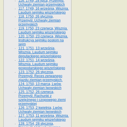
116. 1749, 28 lipca, Przemyśl.
Uchwały ziemian przemyskich
117. 1749, 16 września, Wisznia.
Laudum sejmiku wiszeńskiego
118. 1750, 26 stycznia,
Przemyśl. Uchwały ziemian
przemyskich
119. 1750, 23 czerwca, Wisznia.
Laudum sejmiku wiszeńskiego
120. 1750, 23 czerwca, Wisznia.
Instrukcya sejmiku posłom na
sejm
121. 1751, 13 września,
Wisznia. Laudum sejmiku
deputackiego wiszeńskiego
122. 1751, 14 września,
Wisznia. Laudum sejmiku
gospodarskiego wiszeńskiego
123. 1752, 26 stycznia,
Przemyśl. Reces zerwanego
zjazdu ziemian przemyskich.
124. 1750, 13 marca, Lwów.
Uchwały ziemian lwowskich
125. 1752, 26 czerwca,
Przemyśl. Rachunki z
szelężnego i czopowego ziemi
przemyskiej
126. 1753, 2 kwietnia, Lwów.
Uchwały ziemian lwowskich
127. 1753, 11 września, Wisznia.
Laudum sejmiku wiszeńskiego
128. 1754, 28 stycznia,