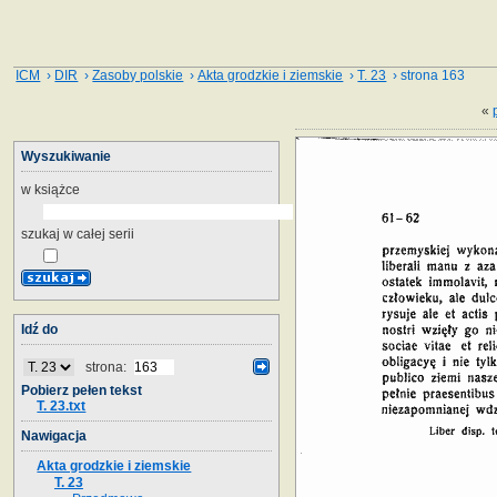
ICM
›
DIR
›
Zasoby polskie
›
Akta grodzkie i ziemskie
›
T. 23
› strona 163
«
Wyszukiwanie
w książce
szukaj w całej serii
Idź do
strona:
Pobierz pełen tekst
T. 23.txt
Nawigacja
Akta grodzkie i ziemskie
T. 23