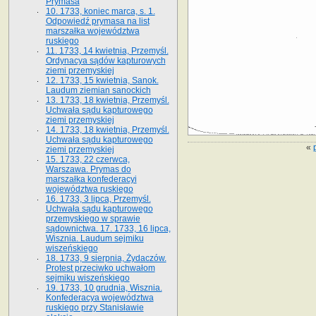
Prymasa
10. 1733, koniec marca, s. 1.
Odpowiedź prymasa na list
marszałka województwa
ruskiego
11. 1733, 14 kwietnia, Przemyśl.
Ordynacya sądów kapturowych
ziemi przemyskiej
12. 1733, 15 kwietnia, Sanok.
Laudum ziemian sanockich
13. 1733, 18 kwietnia, Przemyśl.
Uchwała sądu kapturowego
ziemi przemyskiej
14. 1733, 18 kwietnia, Przemyśl.
Uchwała sądu kapturowego
«
ziemi przemyskiej
15. 1733, 22 czerwca,
Warszawa. Prymas do
marszałka konfederacyi
województwa ruskiego
16. 1733, 3 lipca, Przemyśl.
Uchwała sądu kapturowego
przemyskiego w sprawie
sądownictwa. 17. 1733, 16 lipca,
Wisznia. Laudum sejmiku
wiszeńskiego
18. 1733, 9 sierpnia, Żydaczów.
Protest przeciwko uchwałom
sejmiku wiszeńskiego
19. 1733, 10 grudnia, Wisznia.
Konfederacya województwa
ruskiego przy Stanisławie