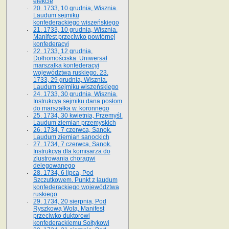
elekcie
20. 1733, 10 grudnia, Wisznia.
Laudum sejmiku
konfederackiego wiszeńskiego
21. 1733, 10 grudnia, Wisznia.
Manifest przeciwko powtórnej
konfederacyi
22. 1733, 12 grudnia,
Dołhomościska. Uniwersał
marszałka konfederacyi
województwa ruskiego. 23.
1733, 29 grudnia, Wisznia.
Laudum sejmiku wiszeńskiego
24. 1733, 30 grudnia, Wisznia.
Instrukcya sejmiku dana posłom
do marszałka w. koronnego
25. 1734, 30 kwietnia, Przemyśl.
Laudum ziemian przemyskich
26. 1734, 7 czerwca, Sanok.
Laudum ziemian sanockich
27. 1734, 7 czerwca, Sanok.
Instrukcya dla komisarza do
zlustrowania chorągwi
delegowanego
28. 1734, 6 lipca, Pod
Szczutkowem. Punkt z laudum
konfederackiego województwa
ruskiego
29. 1734, 20 sierpnia, Pod
Ryszkową Wolą. Manifest
przeciwko duktorowi
konfederackiemu Sołtykowi