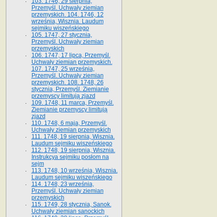
103. 1746, 29 sierpnia,
Przemyśl. Uchwały ziemian
przemyskich. 104. 1746, 12
września, Wisznia. Laudum
sejmiku wiszeńskiego
105. 1747, 27 stycznia,
Przemyśl. Uchwały ziemian
przemyskich
106. 1747, 17 lipca, Przemyśl.
Uchwały ziemian przemyskich.
107. 1747, 25 września,
Przemyśl. Uchwały ziemian
przemyskich. 108. 1748, 26
stycznia, Przemyśl. Ziemianie
przemyscy limitują zjazd
109. 1748, 11 marca, Przemyśl.
Ziemianie przemyscy limitują
zjazd
110. 1748, 6 maja, Przemyśl.
Uchwały ziemian przemyskich
111. 1748, 19 sierpnia, Wisznia.
Laudum sejmiku wiszeńskiego
112. 1748, 19 sierpnia, Wisznia.
Instrukcya sejmiku posłom na
sejm
113. 1748, 10 września, Wisznia.
Laudum sejmiku wiszeńskiego
114. 1748, 23 września,
Przemyśl. Uchwały ziemian
przemyskich
115. 1749, 28 stycznia, Sanok.
Uchwały ziemian sanockich