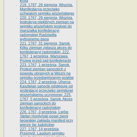
króla
219. 1797, 26 sierpnia, Wisznia.
Manifestacya przeciwko
uchwałom sejmiku wiszeńskiego
220. 1767, 26 sierpnia, Wisznia.
Instrukcya niektórych ziemian na
sejmiku wiszeńskim posłowi do
marszałka konfe­deracyi
radomskiej Radziwiłła
wybranemu dana
221. 1767, 31 sierpnia, Sanok.
Kilku ziemian zgłasza akces do
konfederacyi radomskiej. 222.
1767, 1 września, Warszawa.
Pozew przed sąd konfederacki
223. 1767, 1 września, Sanok.
Protest ziemian sanockich z
powodu obranych w Wiszni na
sejmiku przedsejmo­wym posłów
224. 1767, 2 września, Uherce.
Kasztelan sanocki odstępuje od
protestacyi przeciwko sejmikowi
wiszeńskiemu uczynionej. 225.
1767, 5 września, Sanok. Akces
ziemian sanockich do
konfederacyi radomskiej
226. 1767, 3 września, Lwów.
Stefan Hordyński poseł ziemi
lwowskiej zakłada manifest przy
wierze św. ka­tolickiej
227. 1767, 14 września,
Przemyśl. Laudum sejmiku