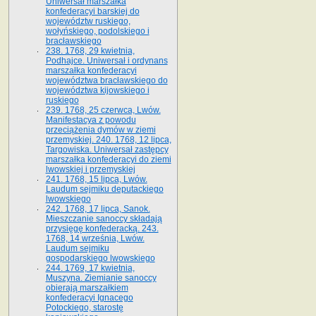
Uniwersał marszałka
konfederacyi barskiej do
województw ruskiego,
wołyńskiego, podolskiego i
bracławskiego
238. 1768, 29 kwietnia,
Podhajce. Uniwersał i ordynans
marszałka konfederacyi
województwa bracławskiego do
wo­jewództwa kijowskiego i
ruskiego
239. 1768, 25 czerwca, Lwów.
Manifestacya z powodu
przeciążenia dymów w ziemi
przemyskiej. 240. 1768, 12 lipca,
Targowiska. Uniwersał zastępcy
marszałka konfederacyi do ziemi
lwowskiej i przemyskiej
241. 1768, 15 lipca, Lwów.
Laudum sejmiku deputackiego
lwowskiego
242. 1768, 17 lipca, Sanok.
Mieszczanie sanoccy składają
przysięgę konfederacką. 243.
1768, 14 września, Lwów.
Laudum sejmiku
gospodarskiego lwowskiego
244. 1769, 17 kwietnia,
Muszyna. Ziemianie sanoccy
obierają marszałkiem
konfederacyi Ignacego
Potockiego, starostę