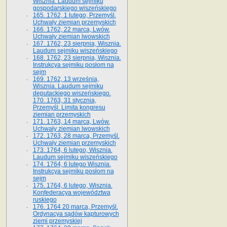
Wisznia. Laudum sejmiku
gospodarskiego wiszeńskiego
165. 1762, 1 lutego, Przemyśl.
Uchwały ziemian przemyskich
166. 1762, 22 marca, Lwów.
Uchwały ziemian lwowskich
167. 1762, 23 sierpnia, Wisznia.
Laudum sejmiku wiszeńskiego
168. 1762, 23 sierpnia, Wisznia.
Instrukcya sejmiku posłom na
sejm
169. 1762, 13 września,
Wisznia. Laudum sejmiku
deputackiego wiszeńskiego.
170. 1763, 31 stycznia,
Przemyśl. Limita kongresu
ziemian przemyskich
171. 1763, 14 marca, Lwów.
Uchwały ziemian lwowskich
172. 1763, 28 marca, Przemyśl.
Uchwały ziemian przemyskich
173. 1764, 6 lutego, Wisznia.
Laudum sejmiku wiszeńskiego
174. 1764, 6 lutego Wisznia.
Instrukcya sejmiku posłom na
sejm
175. 1764, 6 lutego, Wisznia.
Konfederacya województwa
ruskiego
176. 1764 20 marca, Przemyśl.
Ordynacya sądów kapturowych
ziemi przemyskiej