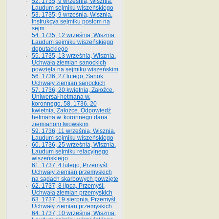
52. 1735, 9 września, Wisznia.
Laudum sejmiku wiszeńskiego
53. 1735, 9 września, Wisznia.
Instrukcya sejmiku posłom na
sejm
54. 1735, 12 września, Wisznia.
Laudum sejmiku wiszeńskiego
deputackiego
55. 1735, 13 września, Wisznia.
Uchwała ziemian sanockich
powzięta na sejmiku wiszeńskim
56. 1736, 27 lutego, Sanok.
Uchwały ziemian sanockich
57. 1736, 20 kwietnia, Załoźce.
Uniwersał hetmana w.
koronnego. 58. 1736. 20
kwietnia, Załoźce. Odpowiedź
hetmana w. koronnego dana
ziemianom lwowskim
59. 1736, 11 września, Wisznia.
Laudum sejmiku wiszeńskiego
60. 1736, 25 września, Wisznia.
Laudum sejmiku relacyjnego
wiszeńskiego
61. 1737, 4 lutego, Przemyśl.
Uchwały ziemian przemyskich
na sądach skarbowych powzięte
62. 1737, 8 lipca, Przemyśl.
Uchwała ziemian przemyskich
63. 1737, 19 sierpnia, Przemyśl.
Uchwały ziemian przemyskich
64. 1737, 10 września, Wisznia.