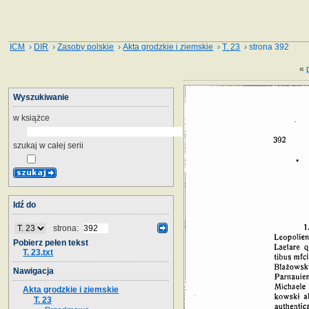
ICM
›
DIR
›
Zasoby polskie
›
Akta grodzkie i ziemskie
›
T. 23
› strona 392
«
Wyszukiwanie
w książce
szukaj w całej serii
Idź do
strona:
Pobierz pełen tekst
T. 23.txt
Nawigacja
Akta grodzkie i ziemskie
T. 23