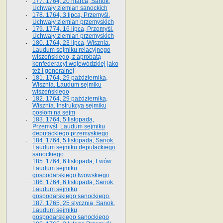
177. 1764, 20 marca, Sanok.
Uchwały ziemian sanockich
178. 1764, 3 lipca, Przemyśl.
Uchwały ziemian przemyskich
179. 1774, 16 lipca, Przemyśl.
Uchwały ziemian przemyskich
180. 1764, 23 lipca, Wisznia.
Laudum sejmiku relacyjnego
wiszeńskiego, z aprobatą
konfederacyi wojewódzkiej jako
też i generalnej
181. 1764, 29 października,
Wisznia. Laudum sejmiku
wiszeńskiego
182. 1764, 29 października,
Wisznia. Instrukcya sejmiku
posłom na sejm
183. 1764, 5 listopada,
Przemyśl. Laudum sejmiku
deputackiego przemyskiego
184. 1764, 5 listopada, Sanok.
Laudum sejmiku deputackiego
sanockiego
185. 1764, 6 listopada, Lwów.
Laudum sejmiku
gospodarskiego lwowskiego
186. 1764, 6 listopada, Sanok.
Laudum sejmiku
gospodarskiego sanockiego.
187. 1765, 25 stycznia, Sanok.
Laudum sejmiku
gospodarskiego sanockiego