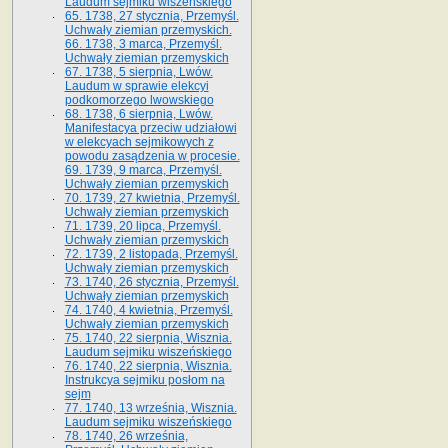
Laudum sejmiku wiszeńskiego
65. 1738, 27 stycznia, Przemyśl.
Uchwały ziemian przemyskich­­.
66. 1738, 3 marca, Przemyśl.
Uchwały ziemian przemyskich­
67. 1738, 5 sierpnia, Lwów.
Laudum w sprawie elekcyi
podkomorzego lwowskiego
68. 1738, 6 sierpnia, Lwów.
Manifestacya przeciw udziałowi
w elekcyach sejmikowych z
powodu zasądzenia w procesie.
69. 1739, 9 marca, Przemyśl.
Uchwały ziemian przemyskich
70. 1739, 27 kwietnia, Przemyśl.
Uchwały ziemian przemyskich
71. 1739, 20 lipca, Przemyśl.
Uchwały ziemian przemyskich
72. 1739, 2 listopada, Przemyśl.
Uchwały ziemian przemyskich
73. 1740, 26 stycznia, Przemyśl.
Uchwały ziemian przemyskich
74. 1740, 4 kwietnia, Przemyśl.
Uchwały ziemian przemyskich
75. 1740, 22 sierpnia, Wisznia.
Laudum sejmiku wiszeńskiego
76. 1740, 22 sierpnia, Wisznia.
Instrukcya sejmiku posłom na
sejm
77. 1740, 13 września, Wisznia.
Laudum sejmiku wiszeńskiego
78. 1740, 26 września,