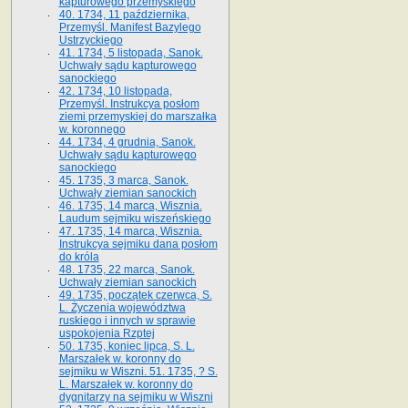
kapturowego przemyskiego
40. 1734, 11 października,
Przemyśl. Manifest Bazylego
Ustrzyckiego
41. 1734, 5 listopada, Sanok.
Uchwały sądu kapturowego
sanockiego
42. 1734, 10 listopada,
Przemyśl. Instrukcya posłom
ziemi przemyskiej do marszałka
w. koronnego
44. 1734, 4 grudnia, Sanok.
Uchwały sądu kapturowego
sanockiego
45. 1735, 3 marca, Sanok.
Uchwały ziemian sanockich
46. 1735, 14 marca, Wisznia.
Laudum sejmiku wiszeńskiego
47. 1735, 14 marca, Wisznia.
Instrukcya sejmiku dana posłom
do króla
48. 1735, 22 marca, Sanok.
Uchwały ziemian sanockich
49. 1735, początek czerwca, S.
L. Życzenia województwa
ruskiego i innych w sprawie
uspokojenia Rzptej
50. 1735, koniec lipca, S. L.
Marszałek w. koronny do
sejmiku w Wiszni. 51. 1735, ? S.
L. Marszałek w. koronny do
dygnitarzy na sejmiku w Wiszni