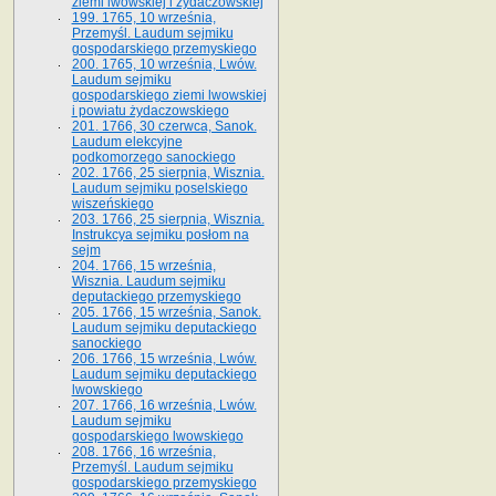
ziemi lwowskiej i żydaczowskiej
199. 1765, 10 września,
Przemyśl. Laudum sejmiku
gospodarskiego przemyskiego
200. 1765, 10 września, Lwów.
Laudum sejmiku
gospodarskiego ziemi lwowskiej
i powiatu żydaczowskiego
201. 1766, 30 czerwca, Sanok.
Laudum elekcyjne
podkomorzego sanockiego
202. 1766, 25 sierpnia, Wisznia.
Laudum sejmiku poselskiego
wiszeńskiego
203. 1766, 25 sierpnia, Wisznia.
Instrukcya sejmiku posłom na
sejm
204. 1766, 15 września,
Wisznia. Laudum sejmiku
deputackiego przemyskiego
205. 1766, 15 września, Sanok.
Laudum sejmiku deputackiego
sanockiego
206. 1766, 15 września, Lwów.
Laudum sejmiku deputackiego
lwowskiego
207. 1766, 16 września, Lwów.
Laudum sejmiku
gospodarskiego lwowskiego
208. 1766, 16 września,
Przemyśl. Laudum sejmiku
gospodarskiego przemyskiego