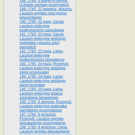
188. 1765, 3 lutego Przemyśl.
Uchwały ziemian przemyskich
189. 1765, 22 kwietnia, Wisznia.
Laudum sejmiku relacyjnego
wiszeńskiego
190. 1765, 22 maja, Sanok.
Laudum elekcyjne
podkomorzego sanockiego
191. 1765, 23 maja, Sanok.
Laudum elekcyjne sędziego,
podsędka i pisarza ziem
sanockich
192. 1765, 23 maja, Lwów.
Laudum elekcyjne
podkomorzego lwowskiego
193. 1765, 24 maja, Przemyśl.
Laudum elekcyjne sędziego
ziemi przemyskiej
194. 1765, 24 maja, Lwów.
Laudum elekcyjne sędziego
ziemi lwowskiej
195. 1765, 25 maja, Lwów.
Laudum elekcyjne pisarza
ziemskiego lwowskiego
196. 1765, 6 sierpnia, Przemyśl.
Laudum elekcyjne podsędka
ziemskiego przemyskiego
197. 1765, 9 września,
Przemyśl. Laudum sejmiku
deputackiego przemyskiego
198. 1765, 9 września, Lwów.
Laudum sejmiku deputackiego