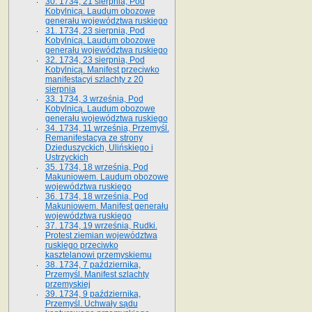
30. 1734, 21 sierpnia, Pod
Kobylnicą. Laudum obozowe
generału województwa ruskiego
31. 1734, 23 sierpnia, Pod
Kobylnicą. Laudum obozowe
generału województwa ruskiego
32. 1734, 23 sierpnia, Pod
Kobylnicą. Manifest przeciwko
manifestacyi szlachty z 20
sierpnia
33. 1734, 3 września, Pod
Kobylnicą. Laudum obozowe
generału województwa ruskiego
34. 1734, 11 września, Przemyśl.
Remanifestacya ze strony
Dzieduszyckich, Ulińskiego i
Ustrzyckich
35. 1734, 18 września, Pod
Makuniowem. Laudum obozowe
województwa ruskiego
36. 1734, 18 września, Pod
Makuniowem. Manifest generału
województwa ruskiego
37. 1734, 19 września, Rudki.
Protest ziemian województwa
ruskiego przeciwko
kasztelanowi przemyskiemu
38. 1734, 7 października,
Przemyśl. Manifest szlachty
przemyskiej
39. 1734, 9 października,
Przemyśl. Uchwały sądu