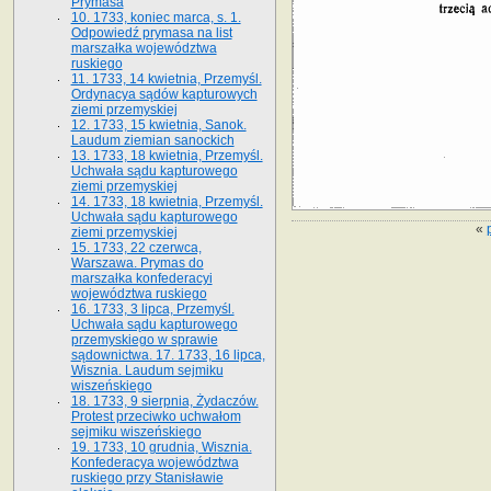
Prymasa
10. 1733, koniec marca, s. 1.
Odpowiedź prymasa na list
marszałka województwa
ruskiego
11. 1733, 14 kwietnia, Przemyśl.
Ordynacya sądów kapturowych
ziemi przemyskiej
12. 1733, 15 kwietnia, Sanok.
Laudum ziemian sanockich
13. 1733, 18 kwietnia, Przemyśl.
Uchwała sądu kapturowego
ziemi przemyskiej
14. 1733, 18 kwietnia, Przemyśl.
Uchwała sądu kapturowego
«
ziemi przemyskiej
15. 1733, 22 czerwca,
Warszawa. Prymas do
marszałka konfederacyi
województwa ruskiego
16. 1733, 3 lipca, Przemyśl.
Uchwała sądu kapturowego
przemyskiego w sprawie
sądownictwa. 17. 1733, 16 lipca,
Wisznia. Laudum sejmiku
wiszeńskiego
18. 1733, 9 sierpnia, Żydaczów.
Protest przeciwko uchwałom
sejmiku wiszeńskiego
19. 1733, 10 grudnia, Wisznia.
Konfederacya województwa
ruskiego przy Stanisławie