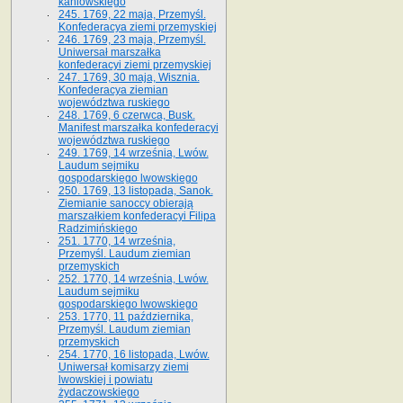
kaniowskiego
245. 1769, 22 maja, Przemyśl.
Konfederacya ziemi przemyskiej
246. 1769, 23 maja, Przemyśl.
Uniwersał marszałka
konfederacyi ziemi przemyskiej
247. 1769, 30 maja, Wisznia.
Konfederacya ziemian
województwa ruskiego
248. 1769, 6 czerwca, Busk.
Manifest marszałka konfederacyi
województwa ruskiego
249. 1769, 14 września, Lwów.
Laudum sejmiku
gospodarskiego lwowskiego
250. 1769, 13 listopada, Sanok.
Ziemianie sanoccy obierają
marszałkiem konfederacyi Filipa
Radzimińskiego
251. 1770, 14 września,
Przemyśl. Laudum ziemian
przemyskich
252. 1770, 14 września, Lwów.
Laudum sejmiku
gospodarskiego lwowskiego
253. 1770, 11 października,
Przemyśl. Laudum ziemian
przemyskich
254. 1770, 16 listopada, Lwów.
Uniwersał komisarzy ziemi
lwowskiej i powiatu
żydaczowskiego