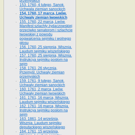
przemyskich
153. 1760, 4 lutego, Sanok.
Uchwała ziemian sanockich
154. 1760, 17 marca, Lwów.
Uchwały ziemian lwowskich
155. 1760, 22 marca, Lwów.
Manifest szlachty żydaczowskiej
przeciwko senatorom i szlachcie
lwowskiej z po­wodu
pogwałcenia sejmiku i wolnego
głosu
156. 1760, 25 sierpnia, Wisznia.
Laudum sejmiku wiszeńskiego
157. 1760, 25 sierpnia, Wisznia.
Instrukcya sejmiku posłom na
sejm
158. 1761, 26 stycznia,
Przemyśl. Uchwały ziemian
przemyskich
159. 1761, 9 lutego, Sanok.
Uchwały ziemian sanockich
160. 1761, 2 marca, Lwów.
Uchwały ziemian lwowskich
161. 1761, 16 marca, Wisznia.
Laudum sejmiku wiszeńskiego
162. 1761, 16 marca, Wisznia.
Instrukcya sejmiku posłom na
sejm
163. 1861, 14 września,
Wisznia. Laudum sejmiku
deputackiego wiszeńskiego
164. 1761, 15 września,