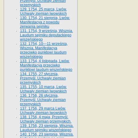
Przemyśl. Uchwały ziemian
przemyskich
129. 1754, 25 marca, Lwów.
Uchwały ziemian lwowskich
130. 1754, 21 sierpnia, Lwów.
Manifestacya z powodu
zerwania sejmiku
131. 1754, 9 września, Wisznia.
Laudum sejmiku deputackiego
wiszeńskiego
132. 1754, 10—11 września,
Wisznia. Manifestacya
przeciwko punktowi laudum
wiszeńskiego
133. 1754, 4 listopada, Lwów.
Manifestacya przeciwko
punktowi laudum wiszeńskiego
134. 1755, 27 stycznia,
Przemyśl. Uchwały ziemian
przemyskich
135. 1755, 10 marca, Lwów.
Uchwały ziemian lwowskich
136. 1756, 26 stycznia,
Przemyśl. Uchwały ziemian
przemyskich
137. 1756, 29 marca Lwów.
Uchwały ziemian lwowskich
138. 1756, 4 maja, Przemyśl.
Uchwały ziemian przemyskich.
139. 1756, 23 sierpnia, Wisznia.
Laudum sejmiku wiszeńskiego
140. 1756, 23 sierpnia, Wisznia.