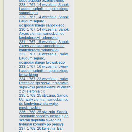
deputackiego przemyskiego
228. 1767, 14 września, Sanok.
Laudum sejmiku deputackiego
sanockiego
229. 1767, 14 września, Sanok.
Laudum sejmiku
gospodarskiego sanockiego
230. 1767, 14 września, Sanok.
Akces ziemian sanockich do
konfederacyi radomskiej
231. 1767, 15 września, Sanok.
Akces ziemian sanockich do
konfederacyi radomskiej
232. 1767, 16 września, Lwów.
Laudum sejmiku
gospodarskiego lwowskiego
233. 1767, 16 września, Lwów.
Laudum sejmiku deputackiego
lwowskiego
234. 1767, 23 września, Lwów.
Reces od sprzeciwu przeciwko
sejmikowi poselskiemu w Wiszni
z 24 sierpnia t. r.
235. 1768, 25 stycznia, Sanok.
Uchwały ziemian sanockich co
do kontrybucyi dla wojsk
moskiewskich
236. 1768, 25 stycznia, Sanok.
Ziemianie sanoccy odsyłają do
skarbu deputata swego na
trybunał koronny po pensyę
237. 1768, 20 kwietnia, Bar.