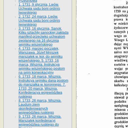
Przedmowa
1. 1731, 9 stycznia, Lwów.
Uchwała sądu boni ordinis
lwowskiego
2. 1732, 24 marca, Lwów.
Uchwała sądu boni ordinis
lwowskiego
3. 1733, 16 stycznia, Sanok.
Kilku szlachty sanockiej zakłada
manifest przeciwko uchwałom
zwołanego na 16 stycz­nia
sejmiku wiszeńskiego
4. 1733, marzec początek,
Warszawa. Józef Mniszek
marszałek w. kor. do sejmiku
wiszeńskiego. 5. 1733, 16
marca, Wisznia. Instrukcya
sejmiku wiszeńskiego posłom
na sejm konwokacyjny
6. 1733, 18 marca, Wisznia.
Instrukcya sejmiku dana posłom
do marszałka w. koronnego. 7.
1733, 20 marca, Wisznia.
Konfederacya województwa
ruskiego
8. 1733, 26 marca, Wisznia.
Laudum ziem
skonfederowanych
województwa ruskiego
9. 1733, 26 marca, Wisznia.
Marszałek konfederacyi
województwa ruskiego do