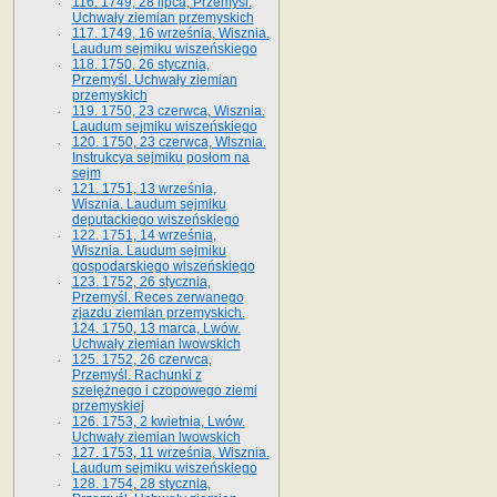
116. 1749, 28 lipca, Przemyśl.
Uchwały ziemian przemyskich
117. 1749, 16 września, Wisznia.
Laudum sejmiku wiszeńskiego
118. 1750, 26 stycznia,
Przemyśl. Uchwały ziemian
przemyskich
119. 1750, 23 czerwca, Wisznia.
Laudum sejmiku wiszeńskiego
120. 1750, 23 czerwca, Wisznia.
Instrukcya sejmiku posłom na
sejm
121. 1751, 13 września,
Wisznia. Laudum sejmiku
deputackiego wiszeńskiego
122. 1751, 14 września,
Wisznia. Laudum sejmiku
gospodarskiego wiszeńskiego
123. 1752, 26 stycznia,
Przemyśl. Reces zerwanego
zjazdu ziemian przemyskich.
124. 1750, 13 marca, Lwów.
Uchwały ziemian lwowskich
125. 1752, 26 czerwca,
Przemyśl. Rachunki z
szelężnego i czopowego ziemi
przemyskiej
126. 1753, 2 kwietnia, Lwów.
Uchwały ziemian lwowskich
127. 1753, 11 września, Wisznia.
Laudum sejmiku wiszeńskiego
128. 1754, 28 stycznia,