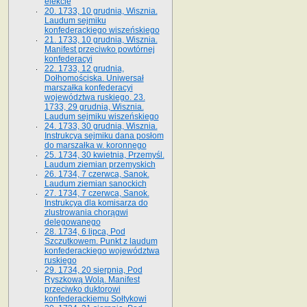
elekcie
20. 1733, 10 grudnia, Wisznia.
Laudum sejmiku
konfederackiego wiszeńskiego
21. 1733, 10 grudnia, Wisznia.
Manifest przeciwko powtórnej
konfederacyi
22. 1733, 12 grudnia,
Dołhomościska. Uniwersał
marszałka konfederacyi
województwa ruskiego. 23.
1733, 29 grudnia, Wisznia.
Laudum sejmiku wiszeńskiego
24. 1733, 30 grudnia, Wisznia.
Instrukcya sejmiku dana posłom
do marszałka w. koronnego
25. 1734, 30 kwietnia, Przemyśl.
Laudum ziemian przemyskich
26. 1734, 7 czerwca, Sanok.
Laudum ziemian sanockich
27. 1734, 7 czerwca, Sanok.
Instrukcya dla komisarza do
zlustrowania chorągwi
delegowanego
28. 1734, 6 lipca, Pod
Szczutkowem. Punkt z laudum
konfederackiego województwa
ruskiego
29. 1734, 20 sierpnia, Pod
Ryszkową Wolą. Manifest
przeciwko duktorowi
konfederackiemu Sołtykowi