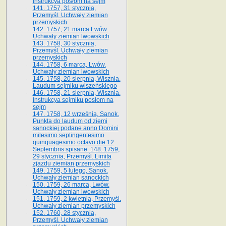
Instrukcya posłom na sejm
141. 1757, 31 stycznia,
Przemyśl. Uchwały ziemian
przemyskich
142. 1757, 21 marca Lwów.
Uchwały ziemian lwowskich
143. 1758, 30 stycznia,
Przemyśl. Uchwały ziemian
przemyskich
144. 1758, 6 marca, Lwów.
Uchwały ziemian lwowskich
145. 1758, 20 sierpnia, Wisznia.
Laudum sejmiku wiszeńskiego
146. 1758, 21 sierpnia, Wisznia.
Instrukcya sejmiku posłom na
sejm
147. 1758, 12 września, Sanok.
Punkta do laudum od ziemi
sanockiej podane anno Domini
milesimo septingentesimo
quinquagesimo octavo die 12
Septembris spisane. 148. 1759,
29 stycznia, Przemyśl. Limita
zjazdu ziemian przemyskich
149. 1759, 5 lutego, Sanok.
Uchwały ziemian sanockich
150. 1759, 26 marca, Lwów.
Uchwały ziemian lwowskich
151. 1759, 2 kwietnia, Przemyśl.
Uchwały ziemian przemyskich
152. 1760, 28 stycznia,
Przemyśl. Uchwały ziemian