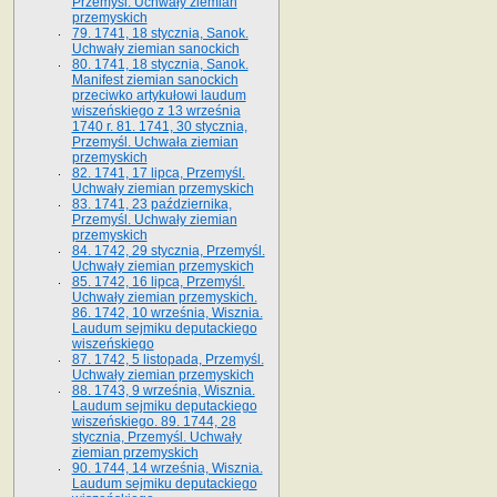
Przemyśl. Uchwały ziemian
przemyskich
79. 1741, 18 stycznia, Sanok.
Uchwały ziemian sanockich
80. 1741, 18 stycznia, Sanok.
Manifest ziemian sanockich
przeciwko artykułowi laudum
wiszeńskiego z 13 wrze­śnia
1740 r. 81. 1741, 30 stycznia,
Przemyśl. Uchwała ziemian
przemyskich
82. 1741, 17 lipca, Przemyśl.
Uchwały ziemian przemyskich
83. 1741, 23 października,
Przemyśl. Uchwały ziemian
przemyskich
84. 1742, 29 stycznia, Przemyśl.
Uchwały ziemian przemyskich
85. 1742, 16 lipca, Przemyśl.
Uchwały ziemian przemyskich.
86. 1742, 10 września, Wisznia.
Laudum sejmiku deputackiego
wiszeńskiego
87. 1742, 5 listopada, Przemyśl.
Uchwały ziemian przemyskich
88. 1743, 9 września, Wisznia.
Laudum sejmiku deputackiego
wiszeńskiego. 89. 1744, 28
stycznia, Przemyśl. Uchwały
ziemian przemyskich
90. 1744, 14 września, Wisznia.
Laudum sejmiku deputackiego