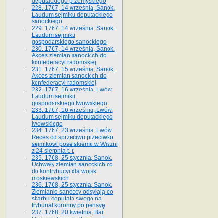
deputackiego przemyskiego
228. 1767, 14 września, Sanok.
Laudum sejmiku deputackiego
sanockiego
229. 1767, 14 września, Sanok.
Laudum sejmiku
gospodarskiego sanockiego
230. 1767, 14 września, Sanok.
Akces ziemian sanockich do
konfederacyi radomskiej
231. 1767, 15 września, Sanok.
Akces ziemian sanockich do
konfederacyi radomskiej
232. 1767, 16 września, Lwów.
Laudum sejmiku
gospodarskiego lwowskiego
233. 1767, 16 września, Lwów.
Laudum sejmiku deputackiego
lwowskiego
234. 1767, 23 września, Lwów.
Reces od sprzeciwu przeciwko
sejmikowi poselskiemu w Wiszni
z 24 sierpnia t. r.
235. 1768, 25 stycznia, Sanok.
Uchwały ziemian sanockich co
do kontrybucyi dla wojsk
moskiewskich
236. 1768, 25 stycznia, Sanok.
Ziemianie sanoccy odsyłają do
skarbu deputata swego na
trybunał koronny po pensyę
237. 1768, 20 kwietnia, Bar.