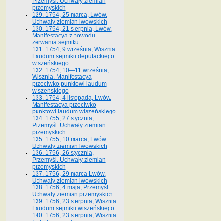
Przemyśl. Uchwały ziemian
przemyskich
129. 1754, 25 marca, Lwów.
Uchwały ziemian lwowskich
130. 1754, 21 sierpnia, Lwów.
Manifestacya z powodu
zerwania sejmiku
131. 1754, 9 września, Wisznia.
Laudum sejmiku deputackiego
wiszeńskiego
132. 1754, 10—11 września,
Wisznia. Manifestacya
przeciwko punktowi laudum
wiszeńskiego
133. 1754, 4 listopada, Lwów.
Manifestacya przeciwko
punktowi laudum wiszeńskiego
134. 1755, 27 stycznia,
Przemyśl. Uchwały ziemian
przemyskich
135. 1755, 10 marca, Lwów.
Uchwały ziemian lwowskich
136. 1756, 26 stycznia,
Przemyśl. Uchwały ziemian
przemyskich
137. 1756, 29 marca Lwów.
Uchwały ziemian lwowskich
138. 1756, 4 maja, Przemyśl.
Uchwały ziemian przemyskich.
139. 1756, 23 sierpnia, Wisznia.
Laudum sejmiku wiszeńskiego
140. 1756, 23 sierpnia, Wisznia.