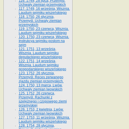
116. 1749, 28 lipca, Przemyśl.
Uchwały ziemian przemyskich
117. 1749, 16 września, Wisznia.
Laudum sejmiku wiszeńskiego
118. 1750, 26 stycznia,
Przemyśl. Uchwały ziemian
przemyskich
119. 1750, 23 czerwca, Wisznia.
Laudum sejmiku wiszeńskiego
120. 1750, 23 czerwca, Wisznia.
Instrukcya sejmiku posłom na
sejm
121. 1751, 13 września,
Wisznia. Laudum sejmiku
deputackiego wiszeńskiego
122. 1751, 14 września,
Wisznia. Laudum sejmiku
gospodarskiego wiszeńskiego
123. 1752, 26 stycznia,
Przemyśl. Reces zerwanego
zjazdu ziemian przemyskich.
124. 1750, 13 marca, Lwów.
Uchwały ziemian lwowskich
125. 1752, 26 czerwca,
Przemyśl. Rachunki z
szelężnego i czopowego ziemi
przemyskiej
126. 1753, 2 kwietnia, Lwów.
Uchwały ziemian lwowskich
127. 1753, 11 września, Wisznia.
Laudum sejmiku wiszeńskiego
128. 1754, 28 stycznia,