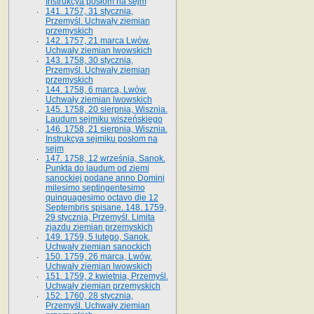
Instrukcya posłom na sejm
141. 1757, 31 stycznia,
Przemyśl. Uchwały ziemian
przemyskich
142. 1757, 21 marca Lwów.
Uchwały ziemian lwowskich
143. 1758, 30 stycznia,
Przemyśl. Uchwały ziemian
przemyskich
144. 1758, 6 marca, Lwów.
Uchwały ziemian lwowskich
145. 1758, 20 sierpnia, Wisznia.
Laudum sejmiku wiszeńskiego
146. 1758, 21 sierpnia, Wisznia.
Instrukcya sejmiku posłom na
sejm
147. 1758, 12 września, Sanok.
Punkta do laudum od ziemi
sanockiej podane anno Domini
milesimo septingentesimo
quinquagesimo octavo die 12
Septembris spisane. 148. 1759,
29 stycznia, Przemyśl. Limita
zjazdu ziemian przemyskich
149. 1759, 5 lutego, Sanok.
Uchwały ziemian sanockich
150. 1759, 26 marca, Lwów.
Uchwały ziemian lwowskich
151. 1759, 2 kwietnia, Przemyśl.
Uchwały ziemian przemyskich
152. 1760, 28 stycznia,
Przemyśl. Uchwały ziemian