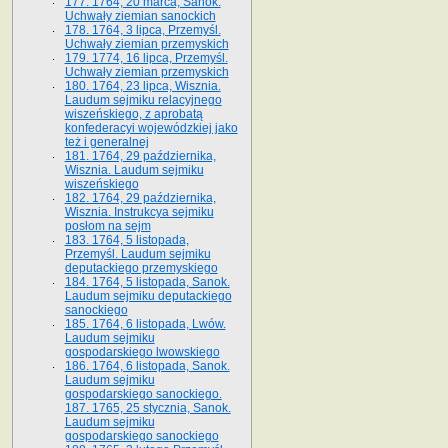
177. 1764, 20 marca, Sanok.
Uchwały ziemian sanockich
178. 1764, 3 lipca, Przemyśl.
Uchwały ziemian przemyskich
179. 1774, 16 lipca, Przemyśl.
Uchwały ziemian przemyskich
180. 1764, 23 lipca, Wisznia.
Laudum sejmiku relacyjnego
wiszeńskiego, z aprobatą
konfederacyi wojewódzkiej jako
też i generalnej
181. 1764, 29 października,
Wisznia. Laudum sejmiku
wiszeńskiego
182. 1764, 29 października,
Wisznia. Instrukcya sejmiku
posłom na sejm
183. 1764, 5 listopada,
Przemyśl. Laudum sejmiku
deputackiego przemyskiego
184. 1764, 5 listopada, Sanok.
Laudum sejmiku deputackiego
sanockiego
185. 1764, 6 listopada, Lwów.
Laudum sejmiku
gospodarskiego lwowskiego
186. 1764, 6 listopada, Sanok.
Laudum sejmiku
gospodarskiego sanockiego.
187. 1765, 25 stycznia, Sanok.
Laudum sejmiku
gospodarskiego sanockiego