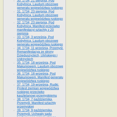
30. 1734, 21 sierpnia, Pod
Kobylnicą. Laudum obozowe
generału województwa ruskiego
31. 1734, 23 sierpnia, Pod
Kobylnicą. Laudum obozowe
generału województwa ruskiego
32. 1734, 23 sierpnia, Pod
Kobylnicą. Manifest przeciwko
manifestacyi szlachty z 20
sierpnia
33. 1734, 3 września, Pod
Kobylnicą. Laudum obozowe
generału województwa ruskiego
34. 1734, 11 września, Przemyśl.
Remanifestacya ze strony
Dzieduszyckich, Ulińskiego i
Ustrzyckich
35. 1734, 18 września, Pod
Makuniowem. Laudum obozowe
województwa ruskiego
36. 1734, 18 września, Pod
Makuniowem. Manifest generału
województwa ruskiego
37. 1734, 19 września, Rudki.
Protest ziemian województwa
ruskiego przeciwko
kasztelanowi przemyskiemu
38. 1734, 7 października,
Przemyśl. Manifest szlachty
przemyskiej
39. 1734, 9 października,
Przemyśl. Uchwały sądu