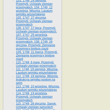
103. 1746, 29 sierpnia,
Przemyśl. Uchwały ziemian
przemyskich. 104. 1746, 12
września, Wisznia. Laudum
sejmiku wiszeńskiego
105. 1747, 27 stycznia,
Przemyśl. Uchwały ziemian
przemyskich
106. 1747, 17 lipca, Przemyśl.
Uchwały ziemian przemyskich.
107. 1747, 25 września,
Przemyśl. Uchwały ziemian
przemyskich. 108. 1748, 26
stycznia, Przemyśl. Ziemianie
przemyscy limitują zjazd
109. 1748, 11 marca, Przemyśl.
Ziemianie przemyscy limitują
zjazd
110. 1748, 6 maja, Przemyśl.
Uchwały ziemian przemyskich
111. 1748, 19 sierpnia, Wisznia.
Laudum sejmiku wiszeńskiego
112. 1748, 19 sierpnia, Wisznia.
Instrukcya sejmiku posłom na
sejm
113. 1748, 10 września, Wisznia.
Laudum sejmiku wiszeńskiego
114. 1748, 23 września,
Przemyśl. Uchwały ziemian
przemyskich
115. 1749, 28 stycznia, Sanok.
Uchwały ziemian sanockich