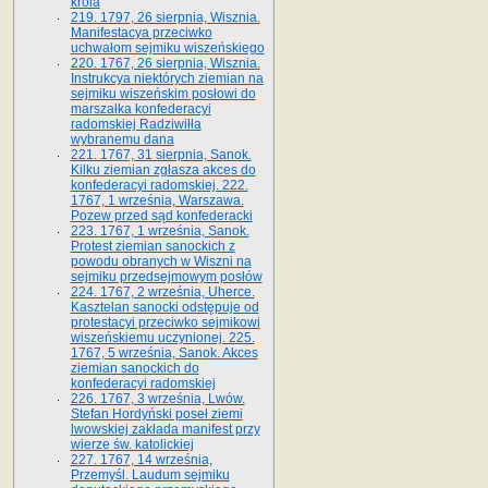
króla
219. 1797, 26 sierpnia, Wisznia.
Manifestacya przeciwko
uchwałom sejmiku wiszeńskiego
220. 1767, 26 sierpnia, Wisznia.
Instrukcya niektórych ziemian na
sejmiku wiszeńskim posłowi do
marszałka konfe­deracyi
radomskiej Radziwiłła
wybranemu dana
221. 1767, 31 sierpnia, Sanok.
Kilku ziemian zgłasza akces do
konfederacyi radomskiej. 222.
1767, 1 września, Warszawa.
Pozew przed sąd konfederacki
223. 1767, 1 września, Sanok.
Protest ziemian sanockich z
powodu obranych w Wiszni na
sejmiku przedsejmo­wym posłów
224. 1767, 2 września, Uherce.
Kasztelan sanocki odstępuje od
protestacyi przeciwko sejmikowi
wiszeńskiemu uczynionej. 225.
1767, 5 września, Sanok. Akces
ziemian sanockich do
konfederacyi radomskiej
226. 1767, 3 września, Lwów.
Stefan Hordyński poseł ziemi
lwowskiej zakłada manifest przy
wierze św. ka­tolickiej
227. 1767, 14 września,
Przemyśl. Laudum sejmiku