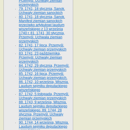
Przemyśl. Uchwały ziemian
przemyskich
79. 1741, 18 stycznia, Sanok.
Uchwały ziemian sanockich
80. 1741, 18 stycznia, Sanok.
Manifest ziemian sanockich
przeciwko artykułowi laudum
wiszeńskiego z 13 wrze­śnia
1740 r. 81. 1741, 30 stycznia,
Przemyśl. Uchwała ziemian
przemyskich
82. 1741, 17 lipca, Przemyśl.
Uchwały ziemian przemyskich
83. 1741, 23 października,
Przemyśl. Uchwały ziemian
przemyskich
84. 1742, 29 stycznia, Przemyśl.
Uchwały ziemian przemyskich
85. 1742, 16 lipca, Przemyśl.
Uchwały ziemian przemyskich.
86. 1742, 10 września, Wisznia.
Laudum sejmiku deputackiego
wiszeńskiego
87. 1742, 5 listopada, Przemyśl.
Uchwały ziemian przemyskich
88. 1743, 9 września, Wisznia.
Laudum sejmiku deputackiego
wiszeńskiego. 89. 1744, 28
stycznia, Przemyśl. Uchwały
ziemian przemyskich
90. 1744, 14 września, Wisznia.
Laudum sejmiku deputackiego