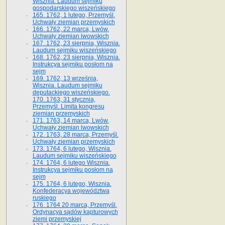
Wisznia. Laudum sejmiku
gospodarskiego wiszeńskiego
165. 1762, 1 lutego, Przemyśl.
Uchwały ziemian przemyskich
166. 1762, 22 marca, Lwów.
Uchwały ziemian lwowskich
167. 1762, 23 sierpnia, Wisznia.
Laudum sejmiku wiszeńskiego
168. 1762, 23 sierpnia, Wisznia.
Instrukcya sejmiku posłom na
sejm
169. 1762, 13 września,
Wisznia. Laudum sejmiku
deputackiego wiszeńskiego.
170. 1763, 31 stycznia,
Przemyśl. Limita kongresu
ziemian przemyskich
171. 1763, 14 marca, Lwów.
Uchwały ziemian lwowskich
172. 1763, 28 marca, Przemyśl.
Uchwały ziemian przemyskich
173. 1764, 6 lutego, Wisznia.
Laudum sejmiku wiszeńskiego
174. 1764, 6 lutego Wisznia.
Instrukcya sejmiku posłom na
sejm
175. 1764, 6 lutego, Wisznia.
Konfederacya województwa
ruskiego
176. 1764 20 marca, Przemyśl.
Ordynacya sądów kapturowych
ziemi przemyskiej