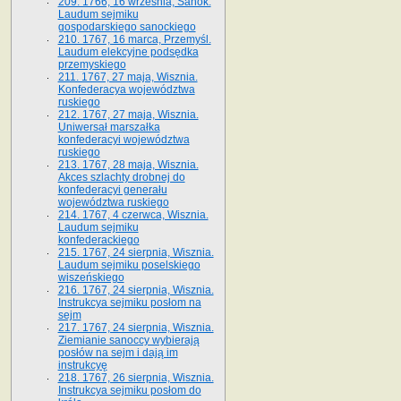
209. 1766, 16 września, Sanok.
Laudum sejmiku
gospodarskiego sanockiego
210. 1767, 16 marca, Przemyśl.
Laudum elekcyjne podsędka
przemyskiego
211. 1767, 27 maja, Wisznia.
Konfederacya województwa
ruskiego
212. 1767, 27 maja, Wisznia.
Uniwersał marszałka
konfederacyi województwa
ruskiego
213. 1767, 28 maja, Wisznia.
Akces szlachty drobnej do
konfederacyi generału
województwa ruskiego
214. 1767, 4 czerwca, Wisznia.
Laudum sejmiku
konfederackiego
215. 1767, 24 sierpnia, Wisznia.
Laudum sejmiku poselskiego
wiszeńskiego
216. 1767, 24 sierpnia, Wisznia.
Instrukcya sejmiku posłom na
sejm
217. 1767, 24 sierpnia, Wisznia.
Ziemianie sanoccy wybierają
posłów na sejm i dają im
instrukcyę
218. 1767, 26 sierpnia, Wisznia.
Instrukcya sejmiku posłom do