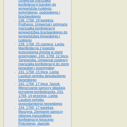
Uniwersał marszałka
konfederacyi barskiej do
województw ruskiego,
wołyńskiego, podolskiego i
bracławskiego
238. 1768, 29 kwietnia,
Podhajce. Uniwersał i ordynans
marszałka konfederacyi
województwa bracławskiego do
wo­jewództwa kijowskiego i
ruskiego
239. 1768, 25 czerwca, Lwów.
Manifestacya z powodu
przeciążenia dymów w ziemi
przemyskiej. 240. 1768, 12 lipca,
Targowiska. Uniwersał zastępcy
marszałka konfederacyi do ziemi
lwowskiej i przemyskiej
241. 1768, 15 lipca, Lwów.
Laudum sejmiku deputackiego
lwowskiego
242. 1768, 17 lipca, Sanok.
Mieszczanie sanoccy składają
przysięgę konfederacką. 243.
1768, 14 września, Lwów.
Laudum sejmiku
gospodarskiego lwowskiego
244. 1769, 17 kwietnia,
Muszyna. Ziemianie sanoccy
obierają marszałkiem
konfederacyi Ignacego
Potockiego, starostę