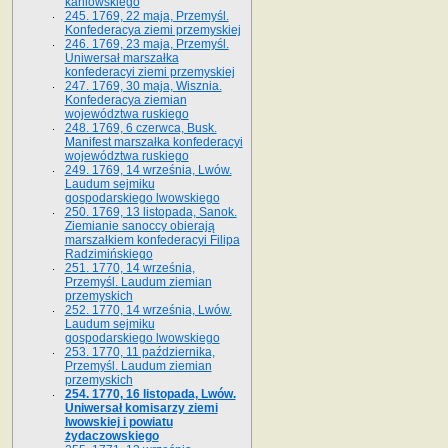
kaniowskiego
245. 1769, 22 maja, Przemyśl.
Konfederacya ziemi przemyskiej
246. 1769, 23 maja, Przemyśl.
Uniwersał marszałka
konfederacyi ziemi przemyskiej
247. 1769, 30 maja, Wisznia.
Konfederacya ziemian
województwa ruskiego
248. 1769, 6 czerwca, Busk.
Manifest marszałka konfederacyi
województwa ruskiego
249. 1769, 14 września, Lwów.
Laudum sejmiku
gospodarskiego lwowskiego
250. 1769, 13 listopada, Sanok.
Ziemianie sanoccy obierają
marszałkiem konfederacyi Filipa
Radzimińskiego
251. 1770, 14 września,
Przemyśl. Laudum ziemian
przemyskich
252. 1770, 14 września, Lwów.
Laudum sejmiku
gospodarskiego lwowskiego
253. 1770, 11 października,
Przemyśl. Laudum ziemian
przemyskich
254. 1770, 16 listopada, Lwów.
Uniwersał komisarzy ziemi
lwowskiej i powiatu
żydaczowskiego