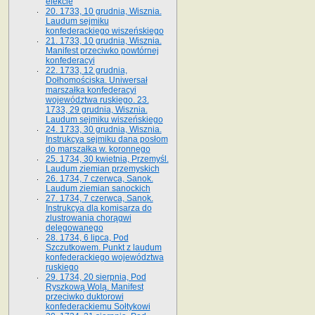
elekcie
20. 1733, 10 grudnia, Wisznia.
Laudum sejmiku
konfederackiego wiszeńskiego
21. 1733, 10 grudnia, Wisznia.
Manifest przeciwko powtórnej
konfederacyi
22. 1733, 12 grudnia,
Dołhomościska. Uniwersał
marszałka konfederacyi
województwa ruskiego. 23.
1733, 29 grudnia, Wisznia.
Laudum sejmiku wiszeńskiego
24. 1733, 30 grudnia, Wisznia.
Instrukcya sejmiku dana posłom
do marszałka w. koronnego
25. 1734, 30 kwietnia, Przemyśl.
Laudum ziemian przemyskich
26. 1734, 7 czerwca, Sanok.
Laudum ziemian sanockich
27. 1734, 7 czerwca, Sanok.
Instrukcya dla komisarza do
zlustrowania chorągwi
delegowanego
28. 1734, 6 lipca, Pod
Szczutkowem. Punkt z laudum
konfederackiego województwa
ruskiego
29. 1734, 20 sierpnia, Pod
Ryszkową Wolą. Manifest
przeciwko duktorowi
konfederackiemu Sołtykowi