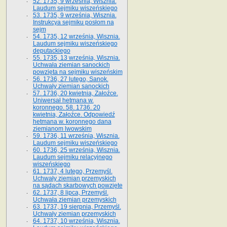
52. 1735, 9 września, Wisznia.
Laudum sejmiku wiszeńskiego
53. 1735, 9 września, Wisznia.
Instrukcya sejmiku posłom na
sejm
54. 1735, 12 września, Wisznia.
Laudum sejmiku wiszeńskiego
deputackiego
55. 1735, 13 września, Wisznia.
Uchwała ziemian sanockich
powzięta na sejmiku wiszeńskim
56. 1736, 27 lutego, Sanok.
Uchwały ziemian sanockich
57. 1736, 20 kwietnia, Załoźce.
Uniwersał hetmana w.
koronnego. 58. 1736. 20
kwietnia, Załoźce. Odpowiedź
hetmana w. koronnego dana
ziemianom lwowskim
59. 1736, 11 września, Wisznia.
Laudum sejmiku wiszeńskiego
60. 1736, 25 września, Wisznia.
Laudum sejmiku relacyjnego
wiszeńskiego
61. 1737, 4 lutego, Przemyśl.
Uchwały ziemian przemyskich
na sądach skarbowych powzięte
62. 1737, 8 lipca, Przemyśl.
Uchwała ziemian przemyskich
63. 1737, 19 sierpnia, Przemyśl.
Uchwały ziemian przemyskich
64. 1737, 10 września, Wisznia.