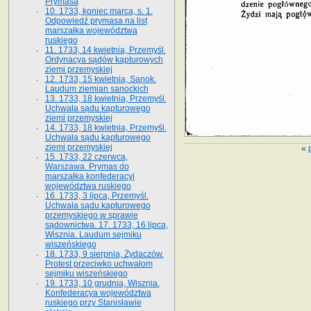
Prymasa
10. 1733, koniec marca, s. 1.
Odpowiedź prymasa na list
marszałka województwa
ruskiego
11. 1733, 14 kwietnia, Przemyśl.
Ordynacya sądów kapturowych
ziemi przemyskiej
12. 1733, 15 kwietnia, Sanok.
Laudum ziemian sanockich
13. 1733, 18 kwietnia, Przemyśl.
Uchwała sądu kapturowego
ziemi przemyskiej
14. 1733, 18 kwietnia, Przemyśl.
Uchwała sądu kapturowego
ziemi przemyskiej
«
15. 1733, 22 czerwca,
Warszawa. Prymas do
marszałka konfederacyi
województwa ruskiego
16. 1733, 3 lipca, Przemyśl.
Uchwała sądu kapturowego
przemyskiego w sprawie
sądownictwa. 17. 1733, 16 lipca,
Wisznia. Laudum sejmiku
wiszeńskiego
18. 1733, 9 sierpnia, Żydaczów.
Protest przeciwko uchwałom
sejmiku wiszeńskiego
19. 1733, 10 grudnia, Wisznia.
Konfederacya województwa
ruskiego przy Stanisławie