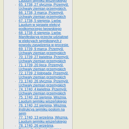
Laudum sejmiku wiszeńskiego
65. 1738, 27 stycznia, Przemyśl.
Uchwały ziemian przemyskich­­.
66. 1738, 3 marca, Przemyśl.
Uchwały ziemian przemyskich­
67. 1738, 5 sierpnia, Lwów.
Laudum w sprawie elekcyi
podkomorzego lwowskiego
68. 1738, 6 sierpnia, Lwów.
Manifestacya przeciw udziałowi
w elekcyach sejmikowych z
powodu zasądzenia w procesie.
69. 1739, 9 marca, Przemyśl.
Uchwały ziemian przemyskich
70. 1739, 27 kwietnia, Przemyśl.
Uchwały ziemian przemyskich
71. 1739, 20 lipca, Przemyśl.
Uchwały ziemian przemyskich
72. 1739, 2 listopada, Przemyśl.
Uchwały ziemian przemyskich
73. 1740, 26 stycznia, Przemyśl.
Uchwały ziemian przemyskich
74. 1740, 4 kwietnia, Przemyśl.
Uchwały ziemian przemyskich
75. 1740, 22 sierpnia, Wisznia.
Laudum sejmiku wiszeńskiego
76. 1740, 22 sierpnia, Wisznia.
Instrukcya sejmiku posłom na
sejm
77. 1740, 13 września, Wisznia.
Laudum sejmiku wiszeńskiego
78. 1740, 26 września,