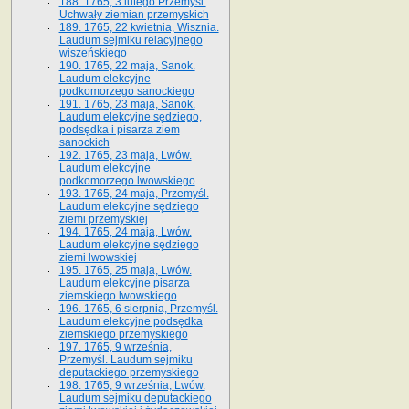
188. 1765, 3 lutego Przemyśl.
Uchwały ziemian przemyskich
189. 1765, 22 kwietnia, Wisznia.
Laudum sejmiku relacyjnego
wiszeńskiego
190. 1765, 22 maja, Sanok.
Laudum elekcyjne
podkomorzego sanockiego
191. 1765, 23 maja, Sanok.
Laudum elekcyjne sędziego,
podsędka i pisarza ziem
sanockich
192. 1765, 23 maja, Lwów.
Laudum elekcyjne
podkomorzego lwowskiego
193. 1765, 24 maja, Przemyśl.
Laudum elekcyjne sędziego
ziemi przemyskiej
194. 1765, 24 maja, Lwów.
Laudum elekcyjne sędziego
ziemi lwowskiej
195. 1765, 25 maja, Lwów.
Laudum elekcyjne pisarza
ziemskiego lwowskiego
196. 1765, 6 sierpnia, Przemyśl.
Laudum elekcyjne podsędka
ziemskiego przemyskiego
197. 1765, 9 września,
Przemyśl. Laudum sejmiku
deputackiego przemyskiego
198. 1765, 9 września, Lwów.
Laudum sejmiku deputackiego