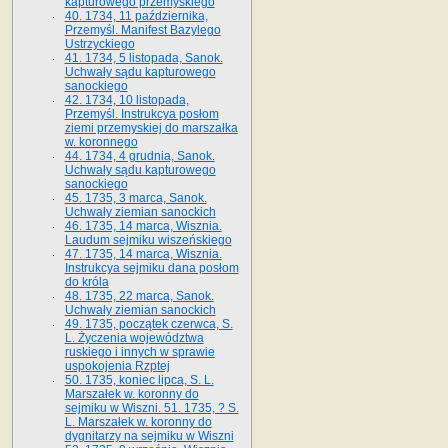
kapturowego przemyskiego
40. 1734, 11 października,
Przemyśl. Manifest Bazylego
Ustrzyckiego
41. 1734, 5 listopada, Sanok.
Uchwały sądu kapturowego
sanockiego
42. 1734, 10 listopada,
Przemyśl. Instrukcya posłom
ziemi przemyskiej do marszałka
w. koronnego
44. 1734, 4 grudnia, Sanok.
Uchwały sądu kapturowego
sanockiego
45. 1735, 3 marca, Sanok.
Uchwały ziemian sanockich
46. 1735, 14 marca, Wisznia.
Laudum sejmiku wiszeńskiego
47. 1735, 14 marca, Wisznia.
Instrukcya sejmiku dana posłom
do króla
48. 1735, 22 marca, Sanok.
Uchwały ziemian sanockich
49. 1735, początek czerwca, S.
L. Życzenia województwa
ruskiego i innych w sprawie
uspokojenia Rzptej
50. 1735, koniec lipca, S. L.
Marszałek w. koronny do
sejmiku w Wiszni. 51. 1735, ? S.
L. Marszałek w. koronny do
dygnitarzy na sejmiku w Wiszni