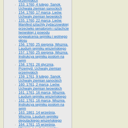
przemyskich
153. 1760, 4 lutego, Sanok.
Uchwała ziemian sanockich
154. 1760, 17 marca, Lwów.
Uchwały ziemian lwowskich
155. 1760, 22 marca, Lwów.
Manifest szlachty żydaczowskiej
przeciwko senatorom i szlachcie
lwowskiej z po­wodu
pogwałcenia sejmiku i wolnego
głosu
156. 1760, 25 sierpnia, Wisznia.
Laudum sejmiku wiszeńskiego
157. 1760, 25 sierpnia, Wisznia.
Instrukcya sejmiku posłom na
sejm
158. 1761, 26 stycznia,
Przemyśl. Uchwały ziemian
przemyskich
159. 1761, 9 lutego, Sanok.
Uchwały ziemian sanockich
160. 1761, 2 marca, Lwów.
Uchwały ziemian lwowskich
161. 1761, 16 marca, Wisznia.
Laudum sejmiku wiszeńskiego
162. 1761, 16 marca, Wisznia.
Instrukcya sejmiku posłom na
sejm
163. 1861, 14 września,
Wisznia. Laudum sejmiku
deputackiego wiszeńskiego
164. 1761, 15 września,