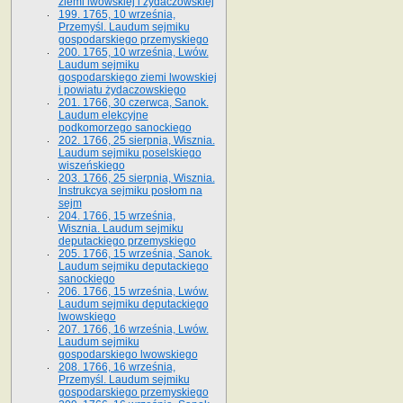
ziemi lwowskiej i żydaczowskiej
199. 1765, 10 września,
Przemyśl. Laudum sejmiku
gospodarskiego przemyskiego
200. 1765, 10 września, Lwów.
Laudum sejmiku
gospodarskiego ziemi lwowskiej
i powiatu żydaczowskiego
201. 1766, 30 czerwca, Sanok.
Laudum elekcyjne
podkomorzego sanockiego
202. 1766, 25 sierpnia, Wisznia.
Laudum sejmiku poselskiego
wiszeńskiego
203. 1766, 25 sierpnia, Wisznia.
Instrukcya sejmiku posłom na
sejm
204. 1766, 15 września,
Wisznia. Laudum sejmiku
deputackiego przemyskiego
205. 1766, 15 września, Sanok.
Laudum sejmiku deputackiego
sanockiego
206. 1766, 15 września, Lwów.
Laudum sejmiku deputackiego
lwowskiego
207. 1766, 16 września, Lwów.
Laudum sejmiku
gospodarskiego lwowskiego
208. 1766, 16 września,
Przemyśl. Laudum sejmiku
gospodarskiego przemyskiego