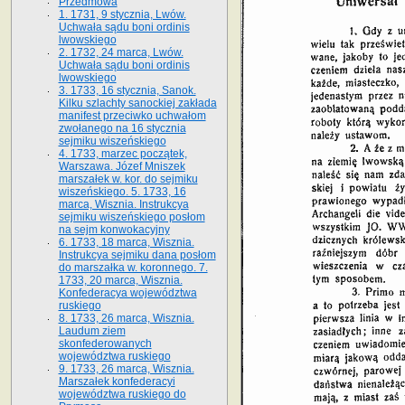
Przedmowa
1. 1731, 9 stycznia, Lwów.
Uchwała sądu boni ordinis
lwowskiego
2. 1732, 24 marca, Lwów.
Uchwała sądu boni ordinis
lwowskiego
3. 1733, 16 stycznia, Sanok.
Kilku szlachty sanockiej zakłada
manifest przeciwko uchwałom
zwołanego na 16 stycz­nia
sejmiku wiszeńskiego
4. 1733, marzec początek,
Warszawa. Józef Mniszek
marszałek w. kor. do sejmiku
wiszeńskiego. 5. 1733, 16
marca, Wisznia. Instrukcya
sejmiku wiszeńskiego posłom
na sejm konwokacyjny
6. 1733, 18 marca, Wisznia.
Instrukcya sejmiku dana posłom
do marszałka w. koronnego. 7.
1733, 20 marca, Wisznia.
Konfederacya województwa
ruskiego
8. 1733, 26 marca, Wisznia.
Laudum ziem
skonfederowanych
województwa ruskiego
9. 1733, 26 marca, Wisznia.
Marszałek konfederacyi
województwa ruskiego do