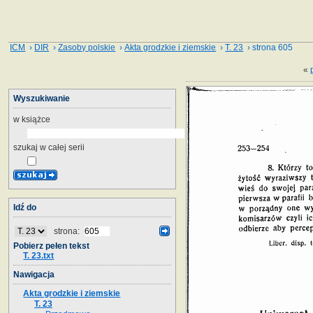
ICM
›
DIR
›
Zasoby polskie
›
Akta grodzkie i ziemskie
›
T. 23
› strona 605
«
Wyszukiwanie
w książce
szukaj w całej serii
Idź do
strona:
Pobierz pełen tekst
T. 23.txt
Nawigacja
Akta grodzkie i ziemskie
T. 23