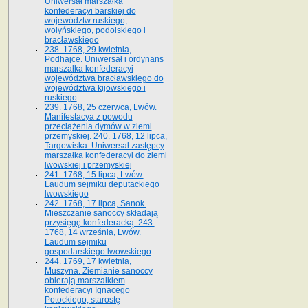
Uniwersał marszałka
konfederacyi barskiej do
województw ruskiego,
wołyńskiego, podolskiego i
bracławskiego
238. 1768, 29 kwietnia,
Podhajce. Uniwersał i ordynans
marszałka konfederacyi
województwa bracławskiego do
wo­jewództwa kijowskiego i
ruskiego
239. 1768, 25 czerwca, Lwów.
Manifestacya z powodu
przeciążenia dymów w ziemi
przemyskiej. 240. 1768, 12 lipca,
Targowiska. Uniwersał zastępcy
marszałka konfederacyi do ziemi
lwowskiej i przemyskiej
241. 1768, 15 lipca, Lwów.
Laudum sejmiku deputackiego
lwowskiego
242. 1768, 17 lipca, Sanok.
Mieszczanie sanoccy składają
przysięgę konfederacką. 243.
1768, 14 września, Lwów.
Laudum sejmiku
gospodarskiego lwowskiego
244. 1769, 17 kwietnia,
Muszyna. Ziemianie sanoccy
obierają marszałkiem
konfederacyi Ignacego
Potockiego, starostę