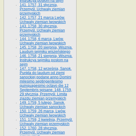
Instrukcya posłom na sejm
141. 1757, 31 stycznia,
Przemyśl. Uchwały ziemian
przemyskich
142. 1757, 21 marca Lwów.
Uchwały ziemian lwowskich
143. 1758, 30 stycznia,
Przemyśl. Uchwały ziemian
przemyskich
144. 1758, 6 marca, Lwów.
Uchwały ziemian lwowskich
145. 1758, 20 sierpnia, Wisznia.
Laudum sejmiku wiszeńskiego
146. 1758, 21 sierpnia, Wisznia.
Instrukcya sejmiku posłom na
sejm
147. 1758, 12 września, Sanok.
Punkta do laudum od ziemi
sanockiej podane anno Domini
milesimo septingentesimo
quinquagesimo octavo die 12
Septembris spisane. 148. 1759,
29 stycznia, Przemyśl. Limita
zjazdu ziemian przemyskich
149. 1759, 5 lutego, Sanok.
Uchwały ziemian sanockich
150. 1759, 26 marca, Lwów.
Uchwały ziemian lwowskich
151. 1759, 2 kwietnia, Przemyśl.
Uchwały ziemian przemyskich
152. 1760, 28 stycznia,
Przemyśl. Uchwały ziemian