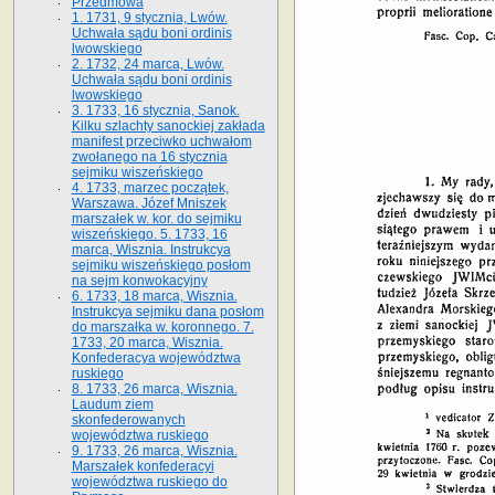
Przedmowa
1. 1731, 9 stycznia, Lwów.
Uchwała sądu boni ordinis
lwowskiego
2. 1732, 24 marca, Lwów.
Uchwała sądu boni ordinis
lwowskiego
3. 1733, 16 stycznia, Sanok.
Kilku szlachty sanockiej zakłada
manifest przeciwko uchwałom
zwołanego na 16 stycz­nia
sejmiku wiszeńskiego
4. 1733, marzec początek,
Warszawa. Józef Mniszek
marszałek w. kor. do sejmiku
wiszeńskiego. 5. 1733, 16
marca, Wisznia. Instrukcya
sejmiku wiszeńskiego posłom
na sejm konwokacyjny
6. 1733, 18 marca, Wisznia.
Instrukcya sejmiku dana posłom
do marszałka w. koronnego. 7.
1733, 20 marca, Wisznia.
Konfederacya województwa
ruskiego
8. 1733, 26 marca, Wisznia.
Laudum ziem
skonfederowanych
województwa ruskiego
9. 1733, 26 marca, Wisznia.
Marszałek konfederacyi
województwa ruskiego do