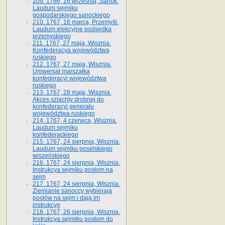
209. 1766, 16 września, Sanok.
Laudum sejmiku
gospodarskiego sanockiego
210. 1767, 16 marca, Przemyśl.
Laudum elekcyjne podsędka
przemyskiego
211. 1767, 27 maja, Wisznia.
Konfederacya województwa
ruskiego
212. 1767, 27 maja, Wisznia.
Uniwersał marszałka
konfederacyi województwa
ruskiego
213. 1767, 28 maja, Wisznia.
Akces szlachty drobnej do
konfederacyi generału
województwa ruskiego
214. 1767, 4 czerwca, Wisznia.
Laudum sejmiku
konfederackiego
215. 1767, 24 sierpnia, Wisznia.
Laudum sejmiku poselskiego
wiszeńskiego
216. 1767, 24 sierpnia, Wisznia.
Instrukcya sejmiku posłom na
sejm
217. 1767, 24 sierpnia, Wisznia.
Ziemianie sanoccy wybierają
posłów na sejm i dają im
instrukcyę
218. 1767, 26 sierpnia, Wisznia.
Instrukcya sejmiku posłom do