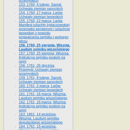
przemyskich
153. 1760, 4 lutego, Sanok.
Uchwała ziemian sanockich
154. 1760, 17 marca, Lwów.
Uchwały ziemian lwowskich
155. 1760, 22 marca, Lwów.
Manifest szlachty żydaczowskiej
przeciwko senatorom i szlachcie
lwowskiej z po­wodu
pogwałcenia sejmiku i wolnego
głosu
156. 1760, 25 sierpnia, Wisznia.
Laudum sejmiku wiszeńskiego
157. 1760, 25 sierpnia, Wisznia.
Instrukcya sejmiku posłom na
sejm
158. 1761, 26 stycznia,
Przemyśl. Uchwały ziemian
przemyskich
159. 1761, 9 lutego, Sanok.
Uchwały ziemian sanockich
160. 1761, 2 marca, Lwów.
Uchwały ziemian lwowskich
161. 1761, 16 marca, Wisznia.
Laudum sejmiku wiszeńskiego
162. 1761, 16 marca, Wisznia.
Instrukcya sejmiku posłom na
sejm
163. 1861, 14 września,
Wisznia. Laudum sejmiku
deputackiego wiszeńskiego
164. 1761, 15 września,