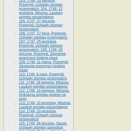
103. 1746, 29 sierpnia,
Przemyśl. Uchwały ziemian
przemyskich. 104. 1746, 12
września, Wisznia. Laudum
sejmiku wiszeńskiego
105. 1747, 27 stycznia,
Przemyśl. Uchwały ziemian
przemyskich
106. 1747, 17 lipca, Przemyśl.
Uchwały ziemian przemyskich.
107. 1747, 25 września,
Przemyśl. Uchwały ziemian
przemyskich. 108. 1748, 26
stycznia, Przemyśl. Ziemianie
przemyscy limitują zjazd
109. 1748, 11 marca, Przemyśl.
Ziemianie przemyscy limitują
zjazd
110. 1748, 6 maja, Przemyśl.
Uchwały ziemian przemyskich
111. 1748, 19 sierpnia, Wisznia.
Laudum sejmiku wiszeńskiego
112. 1748, 19 sierpnia, Wisznia.
Instrukcya sejmiku posłom na
sejm
113. 1748, 10 września, Wisznia.
Laudum sejmiku wiszeńskiego
114. 1748, 23 września,
Przemyśl. Uchwały ziemian
przemyskich
115. 1749, 28 stycznia, Sanok.
Uchwały ziemian sanockich