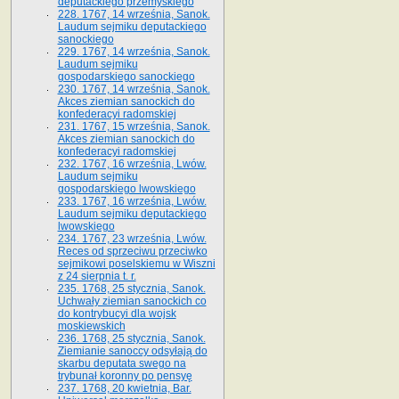
deputackiego przemyskiego
228. 1767, 14 września, Sanok.
Laudum sejmiku deputackiego
sanockiego
229. 1767, 14 września, Sanok.
Laudum sejmiku
gospodarskiego sanockiego
230. 1767, 14 września, Sanok.
Akces ziemian sanockich do
konfederacyi radomskiej
231. 1767, 15 września, Sanok.
Akces ziemian sanockich do
konfederacyi radomskiej
232. 1767, 16 września, Lwów.
Laudum sejmiku
gospodarskiego lwowskiego
233. 1767, 16 września, Lwów.
Laudum sejmiku deputackiego
lwowskiego
234. 1767, 23 września, Lwów.
Reces od sprzeciwu przeciwko
sejmikowi poselskiemu w Wiszni
z 24 sierpnia t. r.
235. 1768, 25 stycznia, Sanok.
Uchwały ziemian sanockich co
do kontrybucyi dla wojsk
moskiewskich
236. 1768, 25 stycznia, Sanok.
Ziemianie sanoccy odsyłają do
skarbu deputata swego na
trybunał koronny po pensyę
237. 1768, 20 kwietnia, Bar.