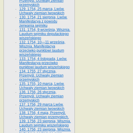
Przemyśl. Uchwały ziemian
przemyskich
129. 1754, 25 marca, Lwów.
Uchwały ziemian lwowskich
130. 1754, 21 sierpnia, Lwów.
Manifestacya z powodu
zerwania sejmiku
131. 1754, 9 września, Wisznia.
Laudum sejmiku deputackiego
wiszeńskiego
132. 1754, 10—11 września,
Wisznia. Manifestacya
przeciwko punktowi laudum
wiszeńskiego
133. 1754, 4 listopada, Lwów.
Manifestacya przeciwko
punktowi laudum wiszeńskiego
134. 1755, 27 stycznia,
Przemyśl. Uchwały ziemian
przemyskich
135. 1755, 10 marca, Lwów.
Uchwały ziemian lwowskich
136. 1756, 26 stycznia,
Przemyśl. Uchwały ziemian
przemyskich
137. 1756, 29 marca Lwów.
Uchwały ziemian lwowskich
138. 1756, 4 maja, Przemyśl.
Uchwały ziemian przemyskich.
139. 1756, 23 sierpnia, Wisznia.
Laudum sejmiku wiszeńskiego
140. 1756, 23 sierpnia, Wisznia.