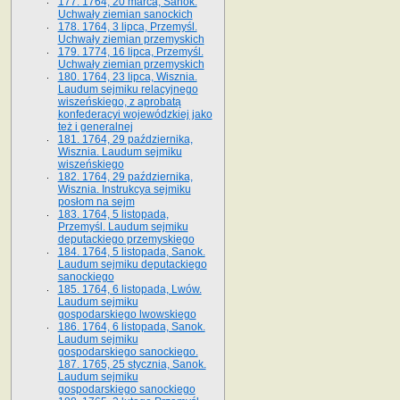
177. 1764, 20 marca, Sanok.
Uchwały ziemian sanockich
178. 1764, 3 lipca, Przemyśl.
Uchwały ziemian przemyskich
179. 1774, 16 lipca, Przemyśl.
Uchwały ziemian przemyskich
180. 1764, 23 lipca, Wisznia.
Laudum sejmiku relacyjnego
wiszeńskiego, z aprobatą
konfederacyi wojewódzkiej jako
też i generalnej
181. 1764, 29 października,
Wisznia. Laudum sejmiku
wiszeńskiego
182. 1764, 29 października,
Wisznia. Instrukcya sejmiku
posłom na sejm
183. 1764, 5 listopada,
Przemyśl. Laudum sejmiku
deputackiego przemyskiego
184. 1764, 5 listopada, Sanok.
Laudum sejmiku deputackiego
sanockiego
185. 1764, 6 listopada, Lwów.
Laudum sejmiku
gospodarskiego lwowskiego
186. 1764, 6 listopada, Sanok.
Laudum sejmiku
gospodarskiego sanockiego.
187. 1765, 25 stycznia, Sanok.
Laudum sejmiku
gospodarskiego sanockiego