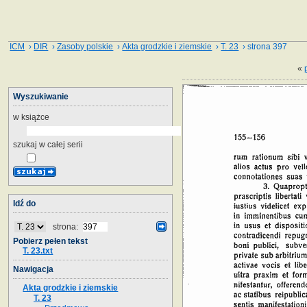
ICM
›
DIR
›
Zasoby polskie
›
Akta grodzkie i ziemskie
›
T. 23
› strona 397
«
Wyszukiwanie
w książce
szukaj w całej serii
Idź do
strona:
Pobierz pełen tekst
T. 23.txt
Nawigacja
Akta grodzkie i ziemskie
T. 23