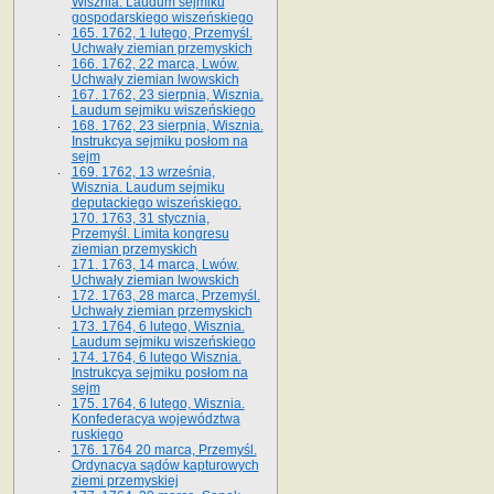
Wisznia. Laudum sejmiku
gospodarskiego wiszeńskiego
165. 1762, 1 lutego, Przemyśl.
Uchwały ziemian przemyskich
166. 1762, 22 marca, Lwów.
Uchwały ziemian lwowskich
167. 1762, 23 sierpnia, Wisznia.
Laudum sejmiku wiszeńskiego
168. 1762, 23 sierpnia, Wisznia.
Instrukcya sejmiku posłom na
sejm
169. 1762, 13 września,
Wisznia. Laudum sejmiku
deputackiego wiszeńskiego.
170. 1763, 31 stycznia,
Przemyśl. Limita kongresu
ziemian przemyskich
171. 1763, 14 marca, Lwów.
Uchwały ziemian lwowskich
172. 1763, 28 marca, Przemyśl.
Uchwały ziemian przemyskich
173. 1764, 6 lutego, Wisznia.
Laudum sejmiku wiszeńskiego
174. 1764, 6 lutego Wisznia.
Instrukcya sejmiku posłom na
sejm
175. 1764, 6 lutego, Wisznia.
Konfederacya województwa
ruskiego
176. 1764 20 marca, Przemyśl.
Ordynacya sądów kapturowych
ziemi przemyskiej