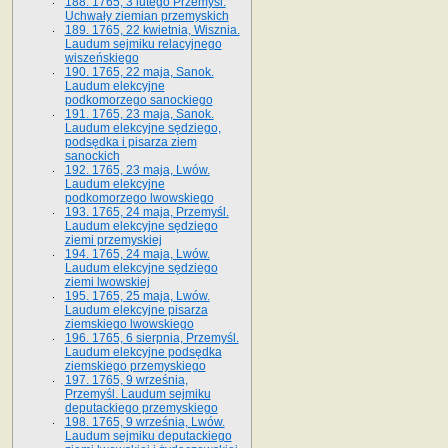
188. 1765, 3 lutego Przemyśl.
Uchwały ziemian przemyskich
189. 1765, 22 kwietnia, Wisznia.
Laudum sejmiku relacyjnego
wiszeńskiego
190. 1765, 22 maja, Sanok.
Laudum elekcyjne
podkomorzego sanockiego
191. 1765, 23 maja, Sanok.
Laudum elekcyjne sędziego,
podsędka i pisarza ziem
sanockich
192. 1765, 23 maja, Lwów.
Laudum elekcyjne
podkomorzego lwowskiego
193. 1765, 24 maja, Przemyśl.
Laudum elekcyjne sędziego
ziemi przemyskiej
194. 1765, 24 maja, Lwów.
Laudum elekcyjne sędziego
ziemi lwowskiej
195. 1765, 25 maja, Lwów.
Laudum elekcyjne pisarza
ziemskiego lwowskiego
196. 1765, 6 sierpnia, Przemyśl.
Laudum elekcyjne podsędka
ziemskiego przemyskiego
197. 1765, 9 września,
Przemyśl. Laudum sejmiku
deputackiego przemyskiego
198. 1765, 9 września, Lwów.
Laudum sejmiku deputackiego