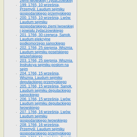
ziemi lwowskiej i żydaczowskiej
199. 1765, 10 września,
Przemyśl. Laudum sejmiku
gospodarskiego przemyskiego
200. 1765, 10 września, Lwów.
Laudum sejmiku
gospodarskiego ziemi lwowskiej
i powiatu żydaczowskiego
201. 1766, 30 czerwca, Sanok.
Laudum elekcyjne
podkomorzego sanockiego
202. 1766, 25 sierpnia, Wisznia.
Laudum sejmiku poselskiego
wiszeńskiego
203. 1766, 25 sierpnia, Wisznia.
Instrukcya sejmiku posłom na
sejm
204. 1766, 15 września,
Wisznia. Laudum sejmiku
deputackiego przemyskiego
205. 1766, 15 września, Sanok.
Laudum sejmiku deputackiego
sanockiego
206. 1766, 15 września, Lwów.
Laudum sejmiku deputackiego
lwowskiego
207. 1766, 16 września, Lwów.
Laudum sejmiku
gospodarskiego lwowskiego
208. 1766, 16 września,
Przemyśl. Laudum sejmiku
gospodarskiego przemyskiego