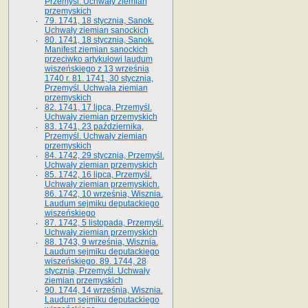
Przemyśl. Uchwały ziemian
przemyskich
79. 1741, 18 stycznia, Sanok.
Uchwały ziemian sanockich
80. 1741, 18 stycznia, Sanok.
Manifest ziemian sanockich
przeciwko artykułowi laudum
wiszeńskiego z 13 wrze­śnia
1740 r. 81. 1741, 30 stycznia,
Przemyśl. Uchwała ziemian
przemyskich
82. 1741, 17 lipca, Przemyśl.
Uchwały ziemian przemyskich
83. 1741, 23 października,
Przemyśl. Uchwały ziemian
przemyskich
84. 1742, 29 stycznia, Przemyśl.
Uchwały ziemian przemyskich
85. 1742, 16 lipca, Przemyśl.
Uchwały ziemian przemyskich.
86. 1742, 10 września, Wisznia.
Laudum sejmiku deputackiego
wiszeńskiego
87. 1742, 5 listopada, Przemyśl.
Uchwały ziemian przemyskich
88. 1743, 9 września, Wisznia.
Laudum sejmiku deputackiego
wiszeńskiego. 89. 1744, 28
stycznia, Przemyśl. Uchwały
ziemian przemyskich
90. 1744, 14 września, Wisznia.
Laudum sejmiku deputackiego