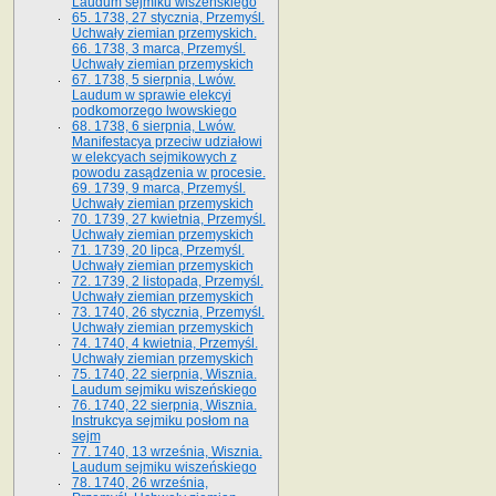
Laudum sejmiku wiszeńskiego
65. 1738, 27 stycznia, Przemyśl.
Uchwały ziemian przemyskich­­.
66. 1738, 3 marca, Przemyśl.
Uchwały ziemian przemyskich­
67. 1738, 5 sierpnia, Lwów.
Laudum w sprawie elekcyi
podkomorzego lwowskiego
68. 1738, 6 sierpnia, Lwów.
Manifestacya przeciw udziałowi
w elekcyach sejmikowych z
powodu zasądzenia w procesie.
69. 1739, 9 marca, Przemyśl.
Uchwały ziemian przemyskich
70. 1739, 27 kwietnia, Przemyśl.
Uchwały ziemian przemyskich
71. 1739, 20 lipca, Przemyśl.
Uchwały ziemian przemyskich
72. 1739, 2 listopada, Przemyśl.
Uchwały ziemian przemyskich
73. 1740, 26 stycznia, Przemyśl.
Uchwały ziemian przemyskich
74. 1740, 4 kwietnia, Przemyśl.
Uchwały ziemian przemyskich
75. 1740, 22 sierpnia, Wisznia.
Laudum sejmiku wiszeńskiego
76. 1740, 22 sierpnia, Wisznia.
Instrukcya sejmiku posłom na
sejm
77. 1740, 13 września, Wisznia.
Laudum sejmiku wiszeńskiego
78. 1740, 26 września,