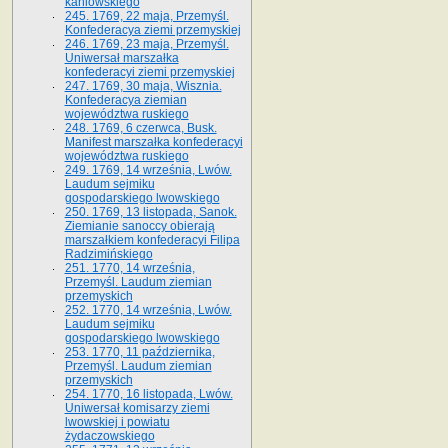
kaniowskiego
245. 1769, 22 maja, Przemyśl.
Konfederacya ziemi przemyskiej
246. 1769, 23 maja, Przemyśl.
Uniwersał marszałka
konfederacyi ziemi przemyskiej
247. 1769, 30 maja, Wisznia.
Konfederacya ziemian
województwa ruskiego
248. 1769, 6 czerwca, Busk.
Manifest marszałka konfederacyi
województwa ruskiego
249. 1769, 14 września, Lwów.
Laudum sejmiku
gospodarskiego lwowskiego
250. 1769, 13 listopada, Sanok.
Ziemianie sanoccy obierają
marszałkiem konfederacyi Filipa
Radzimińskiego
251. 1770, 14 września,
Przemyśl. Laudum ziemian
przemyskich
252. 1770, 14 września, Lwów.
Laudum sejmiku
gospodarskiego lwowskiego
253. 1770, 11 października,
Przemyśl. Laudum ziemian
przemyskich
254. 1770, 16 listopada, Lwów.
Uniwersał komisarzy ziemi
lwowskiej i powiatu
żydaczowskiego