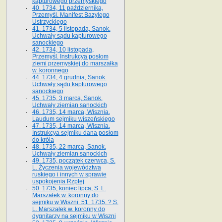
kapturowego przemyskiego
40. 1734, 11 października,
Przemyśl. Manifest Bazylego
Ustrzyckiego
41. 1734, 5 listopada, Sanok.
Uchwały sądu kapturowego
sanockiego
42. 1734, 10 listopada,
Przemyśl. Instrukcya posłom
ziemi przemyskiej do marszałka
w. koronnego
44. 1734, 4 grudnia, Sanok.
Uchwały sądu kapturowego
sanockiego
45. 1735, 3 marca, Sanok.
Uchwały ziemian sanockich
46. 1735, 14 marca, Wisznia.
Laudum sejmiku wiszeńskiego
47. 1735, 14 marca, Wisznia.
Instrukcya sejmiku dana posłom
do króla
48. 1735, 22 marca, Sanok.
Uchwały ziemian sanockich
49. 1735, początek czerwca, S.
L. Życzenia województwa
ruskiego i innych w sprawie
uspokojenia Rzptej
50. 1735, koniec lipca, S. L.
Marszałek w. koronny do
sejmiku w Wiszni. 51. 1735, ? S.
L. Marszałek w. koronny do
dygnitarzy na sejmiku w Wiszni