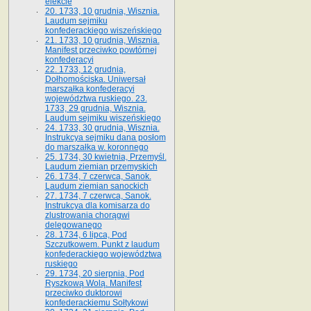
elekcie
20. 1733, 10 grudnia, Wisznia.
Laudum sejmiku
konfederackiego wiszeńskiego
21. 1733, 10 grudnia, Wisznia.
Manifest przeciwko powtórnej
konfederacyi
22. 1733, 12 grudnia,
Dołhomościska. Uniwersał
marszałka konfederacyi
województwa ruskiego. 23.
1733, 29 grudnia, Wisznia.
Laudum sejmiku wiszeńskiego
24. 1733, 30 grudnia, Wisznia.
Instrukcya sejmiku dana posłom
do marszałka w. koronnego
25. 1734, 30 kwietnia, Przemyśl.
Laudum ziemian przemyskich
26. 1734, 7 czerwca, Sanok.
Laudum ziemian sanockich
27. 1734, 7 czerwca, Sanok.
Instrukcya dla komisarza do
zlustrowania chorągwi
delegowanego
28. 1734, 6 lipca, Pod
Szczutkowem. Punkt z laudum
konfederackiego województwa
ruskiego
29. 1734, 20 sierpnia, Pod
Ryszkową Wolą. Manifest
przeciwko duktorowi
konfederackiemu Sołtykowi