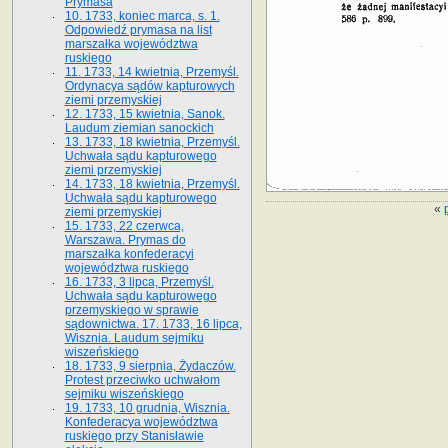
Prymasa
10. 1733, koniec marca, s. 1.
Odpowiedź prymasa na list
marszałka województwa
ruskiego
11. 1733, 14 kwietnia, Przemyśl.
Ordynacya sądów kapturowych
ziemi przemyskiej
12. 1733, 15 kwietnia, Sanok.
Laudum ziemian sanockich
13. 1733, 18 kwietnia, Przemyśl.
Uchwała sądu kapturowego
ziemi przemyskiej
14. 1733, 18 kwietnia, Przemyśl.
Uchwała sądu kapturowego
«
ziemi przemyskiej
15. 1733, 22 czerwca,
Warszawa. Prymas do
marszałka konfederacyi
województwa ruskiego
16. 1733, 3 lipca, Przemyśl.
Uchwała sądu kapturowego
przemyskiego w sprawie
sądownictwa. 17. 1733, 16 lipca,
Wisznia. Laudum sejmiku
wiszeńskiego
18. 1733, 9 sierpnia, Żydaczów.
Protest przeciwko uchwałom
sejmiku wiszeńskiego
19. 1733, 10 grudnia, Wisznia.
Konfederacya województwa
ruskiego przy Stanisławie