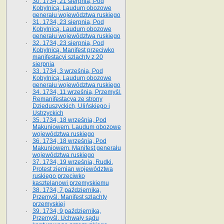
30. 1734, 21 sierpnia, Pod
Kobylnicą. Laudum obozowe
generału województwa ruskiego
31. 1734, 23 sierpnia, Pod
Kobylnicą. Laudum obozowe
generału województwa ruskiego
32. 1734, 23 sierpnia, Pod
Kobylnicą. Manifest przeciwko
manifestacyi szlachty z 20
sierpnia
33. 1734, 3 września, Pod
Kobylnicą. Laudum obozowe
generału województwa ruskiego
34. 1734, 11 września, Przemyśl.
Remanifestacya ze strony
Dzieduszyckich, Ulińskiego i
Ustrzyckich
35. 1734, 18 września, Pod
Makuniowem. Laudum obozowe
województwa ruskiego
36. 1734, 18 września, Pod
Makuniowem. Manifest generału
województwa ruskiego
37. 1734, 19 września, Rudki.
Protest ziemian województwa
ruskiego przeciwko
kasztelanowi przemyskiemu
38. 1734, 7 października,
Przemyśl. Manifest szlachty
przemyskiej
39. 1734, 9 października,
Przemyśl. Uchwały sądu