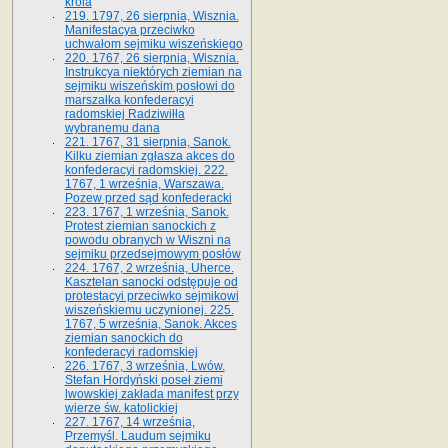
króla
219. 1797, 26 sierpnia, Wisznia.
Manifestacya przeciwko
uchwałom sejmiku wiszeńskiego
220. 1767, 26 sierpnia, Wisznia.
Instrukcya niektórych ziemian na
sejmiku wiszeńskim posłowi do
marszałka konfe­deracyi
radomskiej Radziwiłła
wybranemu dana
221. 1767, 31 sierpnia, Sanok.
Kilku ziemian zgłasza akces do
konfederacyi radomskiej. 222.
1767, 1 września, Warszawa.
Pozew przed sąd konfederacki
223. 1767, 1 września, Sanok.
Protest ziemian sanockich z
powodu obranych w Wiszni na
sejmiku przedsejmo­wym posłów
224. 1767, 2 września, Uherce.
Kasztelan sanocki odstępuje od
protestacyi przeciwko sejmikowi
wiszeńskiemu uczynionej. 225.
1767, 5 września, Sanok. Akces
ziemian sanockich do
konfederacyi radomskiej
226. 1767, 3 września, Lwów.
Stefan Hordyński poseł ziemi
lwowskiej zakłada manifest przy
wierze św. ka­tolickiej
227. 1767, 14 września,
Przemyśl. Laudum sejmiku