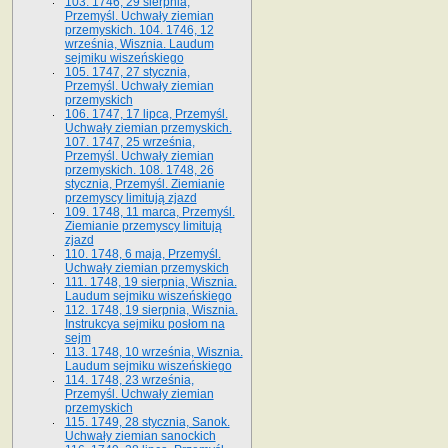
103. 1746, 29 sierpnia,
Przemyśl. Uchwały ziemian
przemyskich. 104. 1746, 12
września, Wisznia. Laudum
sejmiku wiszeńskiego
105. 1747, 27 stycznia,
Przemyśl. Uchwały ziemian
przemyskich
106. 1747, 17 lipca, Przemyśl.
Uchwały ziemian przemyskich.
107. 1747, 25 września,
Przemyśl. Uchwały ziemian
przemyskich. 108. 1748, 26
stycznia, Przemyśl. Ziemianie
przemyscy limitują zjazd
109. 1748, 11 marca, Przemyśl.
Ziemianie przemyscy limitują
zjazd
110. 1748, 6 maja, Przemyśl.
Uchwały ziemian przemyskich
111. 1748, 19 sierpnia, Wisznia.
Laudum sejmiku wiszeńskiego
112. 1748, 19 sierpnia, Wisznia.
Instrukcya sejmiku posłom na
sejm
113. 1748, 10 września, Wisznia.
Laudum sejmiku wiszeńskiego
114. 1748, 23 września,
Przemyśl. Uchwały ziemian
przemyskich
115. 1749, 28 stycznia, Sanok.
Uchwały ziemian sanockich