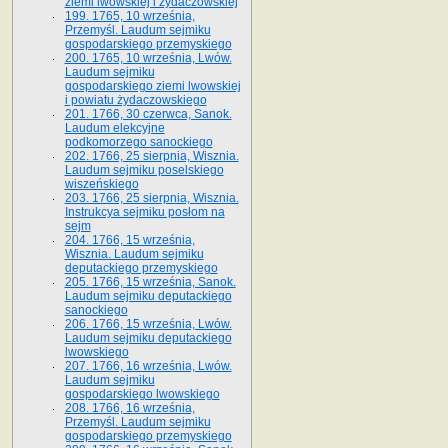
ziemi lwowskiej i żydaczowskiej
199. 1765, 10 września,
Przemyśl. Laudum sejmiku
gospodarskiego przemyskiego
200. 1765, 10 września, Lwów.
Laudum sejmiku
gospodarskiego ziemi lwowskiej
i powiatu żydaczowskiego
201. 1766, 30 czerwca, Sanok.
Laudum elekcyjne
podkomorzego sanockiego
202. 1766, 25 sierpnia, Wisznia.
Laudum sejmiku poselskiego
wiszeńskiego
203. 1766, 25 sierpnia, Wisznia.
Instrukcya sejmiku posłom na
sejm
204. 1766, 15 września,
Wisznia. Laudum sejmiku
deputackiego przemyskiego
205. 1766, 15 września, Sanok.
Laudum sejmiku deputackiego
sanockiego
206. 1766, 15 września, Lwów.
Laudum sejmiku deputackiego
lwowskiego
207. 1766, 16 września, Lwów.
Laudum sejmiku
gospodarskiego lwowskiego
208. 1766, 16 września,
Przemyśl. Laudum sejmiku
gospodarskiego przemyskiego