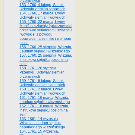
przemyskich
153. 1760, 4 lutego, Sanok.
Uchwała ziemian sanockich
154. 1760, 17 marca, Lwów.
Uchwały ziemian lwowskich
155. 1760, 22 marca, Lwów.
Manifest szlachty żydaczowskiej
przeciwko senatorom i szlachcie
lwowskiej z po­wodu
pogwałcenia sejmiku i wolnego
głosu
156. 1760, 25 sierpnia, Wisznia.
Laudum sejmiku wiszeńskiego
157. 1760, 25 sierpnia, Wisznia.
Instrukcya sejmiku posłom na
sejm
158. 1761, 26 stycznia,
Przemyśl. Uchwały ziemian
przemyskich
159. 1761, 9 lutego, Sanok.
Uchwały ziemian sanockich
160. 1761, 2 marca, Lwów.
Uchwały ziemian lwowskich
161. 1761, 16 marca, Wisznia.
Laudum sejmiku wiszeńskiego
162. 1761, 16 marca, Wisznia.
Instrukcya sejmiku posłom na
sejm
163. 1861, 14 września,
Wisznia. Laudum sejmiku
deputackiego wiszeńskiego
164. 1761, 15 września,