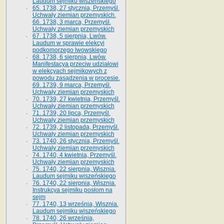
Laudum sejmiku wiszeńskiego
65. 1738, 27 stycznia, Przemyśl.
Uchwały ziemian przemyskich­­.
66. 1738, 3 marca, Przemyśl.
Uchwały ziemian przemyskich­
67. 1738, 5 sierpnia, Lwów.
Laudum w sprawie elekcyi
podkomorzego lwowskiego
68. 1738, 6 sierpnia, Lwów.
Manifestacya przeciw udziałowi
w elekcyach sejmikowych z
powodu zasądzenia w procesie.
69. 1739, 9 marca, Przemyśl.
Uchwały ziemian przemyskich
70. 1739, 27 kwietnia, Przemyśl.
Uchwały ziemian przemyskich
71. 1739, 20 lipca, Przemyśl.
Uchwały ziemian przemyskich
72. 1739, 2 listopada, Przemyśl.
Uchwały ziemian przemyskich
73. 1740, 26 stycznia, Przemyśl.
Uchwały ziemian przemyskich
74. 1740, 4 kwietnia, Przemyśl.
Uchwały ziemian przemyskich
75. 1740, 22 sierpnia, Wisznia.
Laudum sejmiku wiszeńskiego
76. 1740, 22 sierpnia, Wisznia.
Instrukcya sejmiku posłom na
sejm
77. 1740, 13 września, Wisznia.
Laudum sejmiku wiszeńskiego
78. 1740, 26 września,