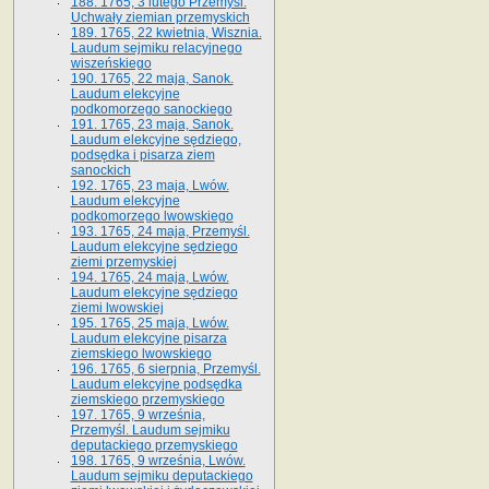
188. 1765, 3 lutego Przemyśl.
Uchwały ziemian przemyskich
189. 1765, 22 kwietnia, Wisznia.
Laudum sejmiku relacyjnego
wiszeńskiego
190. 1765, 22 maja, Sanok.
Laudum elekcyjne
podkomorzego sanockiego
191. 1765, 23 maja, Sanok.
Laudum elekcyjne sędziego,
podsędka i pisarza ziem
sanockich
192. 1765, 23 maja, Lwów.
Laudum elekcyjne
podkomorzego lwowskiego
193. 1765, 24 maja, Przemyśl.
Laudum elekcyjne sędziego
ziemi przemyskiej
194. 1765, 24 maja, Lwów.
Laudum elekcyjne sędziego
ziemi lwowskiej
195. 1765, 25 maja, Lwów.
Laudum elekcyjne pisarza
ziemskiego lwowskiego
196. 1765, 6 sierpnia, Przemyśl.
Laudum elekcyjne podsędka
ziemskiego przemyskiego
197. 1765, 9 września,
Przemyśl. Laudum sejmiku
deputackiego przemyskiego
198. 1765, 9 września, Lwów.
Laudum sejmiku deputackiego