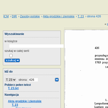
ICM
›
DIR
›
Zasoby polskie
›
Akta grodzkie i ziemskie
›
T. 23
› strona 426
«
Wyszukiwanie
w książce
szukaj w całej serii
Idź do
strona:
Pobierz pełen tekst
T. 23.txt
Nawigacja
Akta grodzkie i ziemskie
T. 23