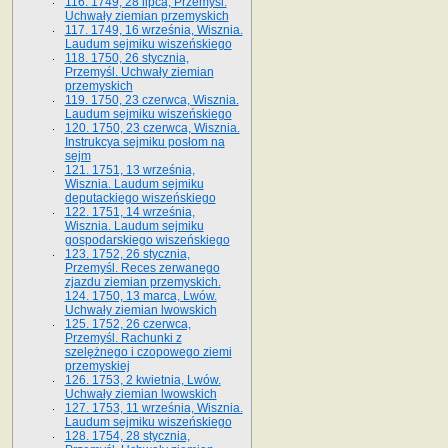
116. 1749, 28 lipca, Przemyśl.
Uchwały ziemian przemyskich
117. 1749, 16 września, Wisznia.
Laudum sejmiku wiszeńskiego
118. 1750, 26 stycznia,
Przemyśl. Uchwały ziemian
przemyskich
119. 1750, 23 czerwca, Wisznia.
Laudum sejmiku wiszeńskiego
120. 1750, 23 czerwca, Wisznia.
Instrukcya sejmiku posłom na
sejm
121. 1751, 13 września,
Wisznia. Laudum sejmiku
deputackiego wiszeńskiego
122. 1751, 14 września,
Wisznia. Laudum sejmiku
gospodarskiego wiszeńskiego
123. 1752, 26 stycznia,
Przemyśl. Reces zerwanego
zjazdu ziemian przemyskich.
124. 1750, 13 marca, Lwów.
Uchwały ziemian lwowskich
125. 1752, 26 czerwca,
Przemyśl. Rachunki z
szelężnego i czopowego ziemi
przemyskiej
126. 1753, 2 kwietnia, Lwów.
Uchwały ziemian lwowskich
127. 1753, 11 września, Wisznia.
Laudum sejmiku wiszeńskiego
128. 1754, 28 stycznia,