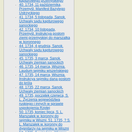
kapturowego przemyskiego
40. 1734, 11 października,
Przemyśl. Manifest Bazylego
Ustrzyckiego
41. 1734, 5 listopada, Sanok.
Uchwały sądu kapturowego
sanockiego
42. 1734, 10 listopada,
Przemyśl. Instrukcya posłom
ziemi przemyskiej do marszałka
w. koronnego
44. 1734, 4 grudnia, Sanok.
Uchwały sądu kapturowego
sanockiego
45. 1735, 3 marca, Sanok.
Uchwały ziemian sanockich
46. 1735, 14 marca, Wisznia.
Laudum sejmiku wiszeńskiego
47. 1735, 14 marca, Wisznia.
Instrukcya sejmiku dana posłom
do króla
48. 1735, 22 marca, Sanok.
Uchwały ziemian sanockich
49. 1735, początek czerwca, S.
L. Życzenia województwa
ruskiego i innych w sprawie
uspokojenia Rzptej
50. 1735, koniec lipca, S. L.
Marszałek w. koronny do
sejmiku w Wiszni. 51. 1735, ? S.
L. Marszałek w. koronny do
dygnitarzy na sejmiku w Wiszni