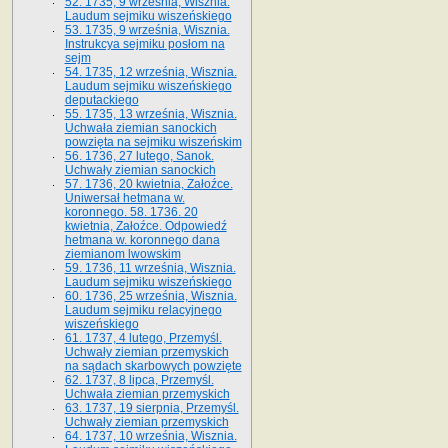
52. 1735, 9 września, Wisznia.
Laudum sejmiku wiszeńskiego
53. 1735, 9 września, Wisznia.
Instrukcya sejmiku posłom na
sejm
54. 1735, 12 września, Wisznia.
Laudum sejmiku wiszeńskiego
deputackiego
55. 1735, 13 września, Wisznia.
Uchwała ziemian sanockich
powzięta na sejmiku wiszeńskim
56. 1736, 27 lutego, Sanok.
Uchwały ziemian sanockich
57. 1736, 20 kwietnia, Załoźce.
Uniwersał hetmana w.
koronnego. 58. 1736. 20
kwietnia, Załoźce. Odpowiedź
hetmana w. koronnego dana
ziemianom lwowskim
59. 1736, 11 września, Wisznia.
Laudum sejmiku wiszeńskiego
60. 1736, 25 września, Wisznia.
Laudum sejmiku relacyjnego
wiszeńskiego
61. 1737, 4 lutego, Przemyśl.
Uchwały ziemian przemyskich
na sądach skarbowych powzięte
62. 1737, 8 lipca, Przemyśl.
Uchwała ziemian przemyskich
63. 1737, 19 sierpnia, Przemyśl.
Uchwały ziemian przemyskich
64. 1737, 10 września, Wisznia.