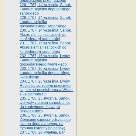
deputackiego przemyskiego
228. 1767, 14 września, Sanok.
Laudum sejmiku deputackiego
sanockiego
229. 1767, 14 września, Sanok.
Laudum sejmiku
gospodarskiego sanockiego
230. 1767, 14 września, Sanok.
Akces ziemian sanockich do
konfederacyi radomskiej
231. 1767, 15 września, Sanok.
Akces ziemian sanockich do
konfederacyi radomskiej
232. 1767, 16 września, Lwów.
Laudum sejmiku
gospodarskiego lwowskiego
233. 1767, 16 września, Lwów.
Laudum sejmiku deputackiego
lwowskiego
234. 1767, 23 września, Lwów.
Reces od sprzeciwu przeciwko
sejmikowi poselskiemu w Wiszni
z 24 sierpnia t. r.
235. 1768, 25 stycznia, Sanok.
Uchwały ziemian sanockich co
do kontrybucyi dla wojsk
moskiewskich
236. 1768, 25 stycznia, Sanok.
Ziemianie sanoccy odsyłają do
skarbu deputata swego na
trybunał koronny po pensyę
237. 1768, 20 kwietnia, Bar.