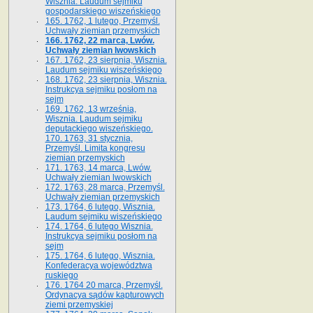
Wisznia. Laudum sejmiku
gospodarskiego wiszeńskiego
165. 1762, 1 lutego, Przemyśl.
Uchwały ziemian przemyskich
166. 1762, 22 marca, Lwów.
Uchwały ziemian lwowskich
167. 1762, 23 sierpnia, Wisznia.
Laudum sejmiku wiszeńskiego
168. 1762, 23 sierpnia, Wisznia.
Instrukcya sejmiku posłom na
sejm
169. 1762, 13 września,
Wisznia. Laudum sejmiku
deputackiego wiszeńskiego.
170. 1763, 31 stycznia,
Przemyśl. Limita kongresu
ziemian przemyskich
171. 1763, 14 marca, Lwów.
Uchwały ziemian lwowskich
172. 1763, 28 marca, Przemyśl.
Uchwały ziemian przemyskich
173. 1764, 6 lutego, Wisznia.
Laudum sejmiku wiszeńskiego
174. 1764, 6 lutego Wisznia.
Instrukcya sejmiku posłom na
sejm
175. 1764, 6 lutego, Wisznia.
Konfederacya województwa
ruskiego
176. 1764 20 marca, Przemyśl.
Ordynacya sądów kapturowych
ziemi przemyskiej