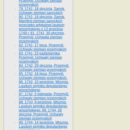
Przemyśl. Uchwały ziemian
przemyskich
79. 1741, 18 stycznia, Sanok.
Uchwały ziemian sanockich
80. 1741, 18 stycznia, Sanok.
Manifest ziemian sanockich
przeciwko artykułowi laudum
wiszeńskiego z 13 wrze­śnia
1740 r. 81. 1741, 30 stycznia,
Przemyśl. Uchwała ziemian
przemyskich
82. 1741, 17 lipca, Przemyśl.
Uchwały ziemian przemyskich
83. 1741, 23 października,
Przemyśl. Uchwały ziemian
przemyskich
84. 1742, 29 stycznia, Przemyśl.
Uchwały ziemian przemyskich
85. 1742, 16 lipca, Przemyśl.
Uchwały ziemian przemyskich.
86. 1742, 10 września, Wisznia.
Laudum sejmiku deputackiego
wiszeńskiego
87. 1742, 5 listopada, Przemyśl.
Uchwały ziemian przemyskich
88. 1743, 9 września, Wisznia.
Laudum sejmiku deputackiego
wiszeńskiego. 89. 1744, 28
stycznia, Przemyśl. Uchwały
ziemian przemyskich
90. 1744, 14 września, Wisznia.
Laudum sejmiku deputackiego