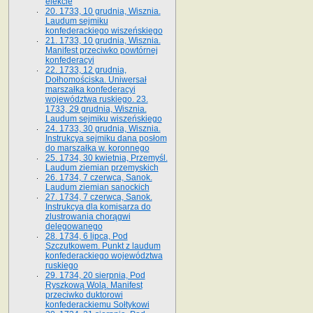
elekcie
20. 1733, 10 grudnia, Wisznia.
Laudum sejmiku
konfederackiego wiszeńskiego
21. 1733, 10 grudnia, Wisznia.
Manifest przeciwko powtórnej
konfederacyi
22. 1733, 12 grudnia,
Dołhomościska. Uniwersał
marszałka konfederacyi
województwa ruskiego. 23.
1733, 29 grudnia, Wisznia.
Laudum sejmiku wiszeńskiego
24. 1733, 30 grudnia, Wisznia.
Instrukcya sejmiku dana posłom
do marszałka w. koronnego
25. 1734, 30 kwietnia, Przemyśl.
Laudum ziemian przemyskich
26. 1734, 7 czerwca, Sanok.
Laudum ziemian sanockich
27. 1734, 7 czerwca, Sanok.
Instrukcya dla komisarza do
zlustrowania chorągwi
delegowanego
28. 1734, 6 lipca, Pod
Szczutkowem. Punkt z laudum
konfederackiego województwa
ruskiego
29. 1734, 20 sierpnia, Pod
Ryszkową Wolą. Manifest
przeciwko duktorowi
konfederackiemu Sołtykowi