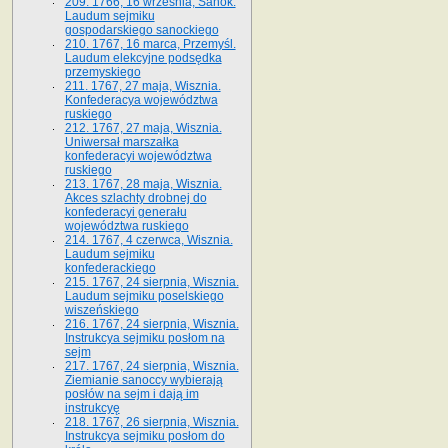
209. 1766, 16 września, Sanok.
Laudum sejmiku
gospodarskiego sanockiego
210. 1767, 16 marca, Przemyśl.
Laudum elekcyjne podsędka
przemyskiego
211. 1767, 27 maja, Wisznia.
Konfederacya województwa
ruskiego
212. 1767, 27 maja, Wisznia.
Uniwersał marszałka
konfederacyi województwa
ruskiego
213. 1767, 28 maja, Wisznia.
Akces szlachty drobnej do
konfederacyi generału
województwa ruskiego
214. 1767, 4 czerwca, Wisznia.
Laudum sejmiku
konfederackiego
215. 1767, 24 sierpnia, Wisznia.
Laudum sejmiku poselskiego
wiszeńskiego
216. 1767, 24 sierpnia, Wisznia.
Instrukcya sejmiku posłom na
sejm
217. 1767, 24 sierpnia, Wisznia.
Ziemianie sanoccy wybierają
posłów na sejm i dają im
instrukcyę
218. 1767, 26 sierpnia, Wisznia.
Instrukcya sejmiku posłom do