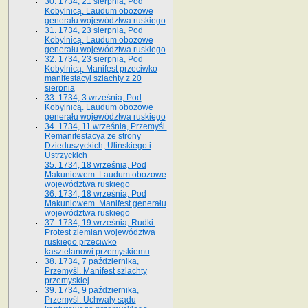
30. 1734, 21 sierpnia, Pod
Kobylnicą. Laudum obozowe
generału województwa ruskiego
31. 1734, 23 sierpnia, Pod
Kobylnicą. Laudum obozowe
generału województwa ruskiego
32. 1734, 23 sierpnia, Pod
Kobylnicą. Manifest przeciwko
manifestacyi szlachty z 20
sierpnia
33. 1734, 3 września, Pod
Kobylnicą. Laudum obozowe
generału województwa ruskiego
34. 1734, 11 września, Przemyśl.
Remanifestacya ze strony
Dzieduszyckich, Ulińskiego i
Ustrzyckich
35. 1734, 18 września, Pod
Makuniowem. Laudum obozowe
województwa ruskiego
36. 1734, 18 września, Pod
Makuniowem. Manifest generału
województwa ruskiego
37. 1734, 19 września, Rudki.
Protest ziemian województwa
ruskiego przeciwko
kasztelanowi przemyskiemu
38. 1734, 7 października,
Przemyśl. Manifest szlachty
przemyskiej
39. 1734, 9 października,
Przemyśl. Uchwały sądu