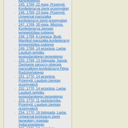
kaniowskiego
245. 1769, 22 maja, Przemyśl.
Konfederacya ziemi przemyskiej
246. 1769, 23 maja, Przemyśl.
Uniwersał marszałka
konfederacyi ziemi przemyskiej
247. 1769, 30 maja, Wisznia.
Konfederacya ziemian
województwa ruskiego
248. 1769, 6 czerwca, Busk.
Manifest marszałka konfederacyi
województwa ruskiego
249. 1769, 14 września, Lwów.
Laudum sejmiku
gospodarskiego lwowskiego
250. 1769, 13 listopada, Sanok.
Ziemianie sanoccy obierają
marszałkiem konfederacyi Filipa
Radzimińskiego
251. 1770, 14 września,
Przemyśl. Laudum ziemian
przemyskich
252. 1770, 14 września, Lwów.
Laudum sejmiku
gospodarskiego lwowskiego
253. 1770, 11 października,
Przemyśl. Laudum ziemian
przemyskich
254. 1770, 16 listopada, Lwów.
Uniwersał komisarzy ziemi
lwowskiej i powiatu
żydaczowskiego