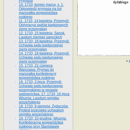
Prymasa
10. 1733, koniec marca, s. 1.
Odpowiedź prymasa na list
marszałka województwa
ruskiego
11. 1733, 14 kwietnia, Przemyśl.
Ordynacya sądów kapturowych
ziemi przemyskiej
12. 1733, 15 kwietnia, Sanok.
Laudum ziemian sanockich
13. 1733, 18 kwietnia, Przemyśl.
Uchwała sądu kapturowego
ziemi przemyskiej
14. 1733, 18 kwietnia, Przemyśl.
Uchwała sądu kapturowego
«
ziemi przemyskiej
15. 1733, 22 czerwca,
Warszawa. Prymas do
marszałka konfederacyi
województwa ruskiego
16. 1733, 3 lipca, Przemyśl.
Uchwała sądu kapturowego
przemyskiego w sprawie
sądownictwa. 17. 1733, 16 lipca,
Wisznia. Laudum sejmiku
wiszeńskiego
18. 1733, 9 sierpnia, Żydaczów.
Protest przeciwko uchwałom
sejmiku wiszeńskiego
19. 1733, 10 grudnia, Wisznia.
Konfederacya województwa
ruskiego przy Stanisławie