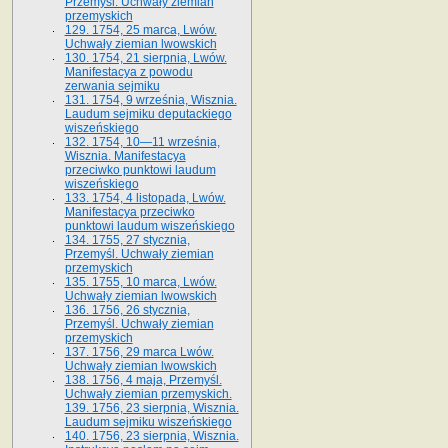
Przemyśl. Uchwały ziemian
przemyskich
129. 1754, 25 marca, Lwów.
Uchwały ziemian lwowskich
130. 1754, 21 sierpnia, Lwów.
Manifestacya z powodu
zerwania sejmiku
131. 1754, 9 września, Wisznia.
Laudum sejmiku deputackiego
wiszeńskiego
132. 1754, 10—11 września,
Wisznia. Manifestacya
przeciwko punktowi laudum
wiszeńskiego
133. 1754, 4 listopada, Lwów.
Manifestacya przeciwko
punktowi laudum wiszeńskiego
134. 1755, 27 stycznia,
Przemyśl. Uchwały ziemian
przemyskich
135. 1755, 10 marca, Lwów.
Uchwały ziemian lwowskich
136. 1756, 26 stycznia,
Przemyśl. Uchwały ziemian
przemyskich
137. 1756, 29 marca Lwów.
Uchwały ziemian lwowskich
138. 1756, 4 maja, Przemyśl.
Uchwały ziemian przemyskich.
139. 1756, 23 sierpnia, Wisznia.
Laudum sejmiku wiszeńskiego
140. 1756, 23 sierpnia, Wisznia.