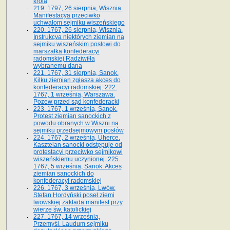
króla
219. 1797, 26 sierpnia, Wisznia.
Manifestacya przeciwko
uchwałom sejmiku wiszeńskiego
220. 1767, 26 sierpnia, Wisznia.
Instrukcya niektórych ziemian na
sejmiku wiszeńskim posłowi do
marszałka konfe­deracyi
radomskiej Radziwiłła
wybranemu dana
221. 1767, 31 sierpnia, Sanok.
Kilku ziemian zgłasza akces do
konfederacyi radomskiej. 222.
1767, 1 września, Warszawa.
Pozew przed sąd konfederacki
223. 1767, 1 września, Sanok.
Protest ziemian sanockich z
powodu obranych w Wiszni na
sejmiku przedsejmo­wym posłów
224. 1767, 2 września, Uherce.
Kasztelan sanocki odstępuje od
protestacyi przeciwko sejmikowi
wiszeńskiemu uczynionej. 225.
1767, 5 września, Sanok. Akces
ziemian sanockich do
konfederacyi radomskiej
226. 1767, 3 września, Lwów.
Stefan Hordyński poseł ziemi
lwowskiej zakłada manifest przy
wierze św. ka­tolickiej
227. 1767, 14 września,
Przemyśl. Laudum sejmiku