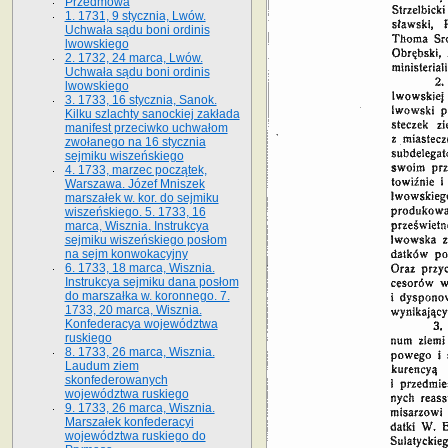
Przedmowa
1. 1731, 9 stycznia, Lwów.
Uchwała sądu boni ordinis
lwowskiego
2. 1732, 24 marca, Lwów.
Uchwała sądu boni ordinis
lwowskiego
3. 1733, 16 stycznia, Sanok.
Kilku szlachty sanockiej zakłada
manifest przeciwko uchwałom
zwołanego na 16 stycz­nia
sejmiku wiszeńskiego
4. 1733, marzec początek,
Warszawa. Józef Mniszek
marszałek w. kor. do sejmiku
wiszeńskiego. 5. 1733, 16
marca, Wisznia. Instrukcya
sejmiku wiszeńskiego posłom
na sejm konwokacyjny
6. 1733, 18 marca, Wisznia.
Instrukcya sejmiku dana posłom
do marszałka w. koronnego. 7.
1733, 20 marca, Wisznia.
Konfederacya województwa
ruskiego
8. 1733, 26 marca, Wisznia.
Laudum ziem
skonfederowanych
województwa ruskiego
9. 1733, 26 marca, Wisznia.
Marszałek konfederacyi
województwa ruskiego do