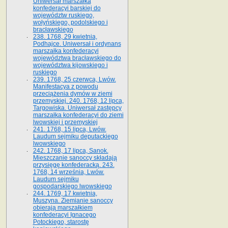
Uniwersał marszałka
konfederacyi barskiej do
województw ruskiego,
wołyńskiego, podolskiego i
bracławskiego
238. 1768, 29 kwietnia,
Podhajce. Uniwersał i ordynans
marszałka konfederacyi
województwa bracławskiego do
wo­jewództwa kijowskiego i
ruskiego
239. 1768, 25 czerwca, Lwów.
Manifestacya z powodu
przeciążenia dymów w ziemi
przemyskiej. 240. 1768, 12 lipca,
Targowiska. Uniwersał zastępcy
marszałka konfederacyi do ziemi
lwowskiej i przemyskiej
241. 1768, 15 lipca, Lwów.
Laudum sejmiku deputackiego
lwowskiego
242. 1768, 17 lipca, Sanok.
Mieszczanie sanoccy składają
przysięgę konfederacką. 243.
1768, 14 września, Lwów.
Laudum sejmiku
gospodarskiego lwowskiego
244. 1769, 17 kwietnia,
Muszyna. Ziemianie sanoccy
obierają marszałkiem
konfederacyi Ignacego
Potockiego, starostę