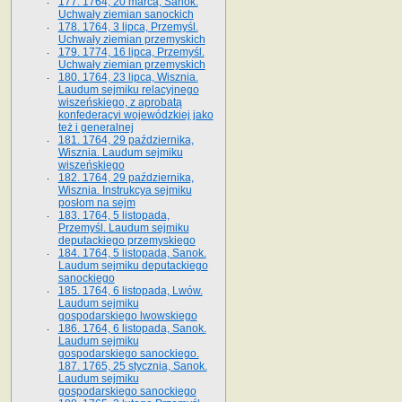
177. 1764, 20 marca, Sanok.
Uchwały ziemian sanockich
178. 1764, 3 lipca, Przemyśl.
Uchwały ziemian przemyskich
179. 1774, 16 lipca, Przemyśl.
Uchwały ziemian przemyskich
180. 1764, 23 lipca, Wisznia.
Laudum sejmiku relacyjnego
wiszeńskiego, z aprobatą
konfederacyi wojewódzkiej jako
też i generalnej
181. 1764, 29 października,
Wisznia. Laudum sejmiku
wiszeńskiego
182. 1764, 29 października,
Wisznia. Instrukcya sejmiku
posłom na sejm
183. 1764, 5 listopada,
Przemyśl. Laudum sejmiku
deputackiego przemyskiego
184. 1764, 5 listopada, Sanok.
Laudum sejmiku deputackiego
sanockiego
185. 1764, 6 listopada, Lwów.
Laudum sejmiku
gospodarskiego lwowskiego
186. 1764, 6 listopada, Sanok.
Laudum sejmiku
gospodarskiego sanockiego.
187. 1765, 25 stycznia, Sanok.
Laudum sejmiku
gospodarskiego sanockiego