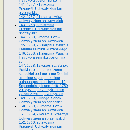
Instrukcya posłom na sejm
141. 1757, 31 stycznia,
Przemyśl. Uchwały ziemian
przemyskich
142. 1757, 21 marca Lwów.
Uchwały ziemian lwowskich
143. 1758, 30 stycznia,
Przemyśl. Uchwały ziemian
przemyskich
144. 1758, 6 marca, Lwów.
Uchwały ziemian lwowskich
145. 1758, 20 sierpnia, Wisznia.
Laudum sejmiku wiszeńskiego
146. 1758, 21 sierpnia, Wisznia.
Instrukcya sejmiku posłom na
sejm
147. 1758, 12 września, Sanok.
Punkta do laudum od ziemi
sanockiej podane anno Domini
milesimo septingentesimo
quinquagesimo octavo die 12
Septembris spisane. 148. 1759,
29 stycznia, Przemyśl. Limita
zjazdu ziemian przemyskich
149. 1759, 5 lutego, Sanok.
Uchwały ziemian sanockich
150. 1759, 26 marca, Lwów.
Uchwały ziemian lwowskich
151. 1759, 2 kwietnia, Przemyśl.
Uchwały ziemian przemyskich
152. 1760, 28 stycznia,
Przemyśl. Uchwały ziemian