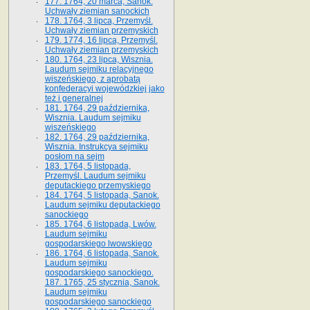
177. 1764, 20 marca, Sanok.
Uchwały ziemian sanockich
178. 1764, 3 lipca, Przemyśl.
Uchwały ziemian przemyskich
179. 1774, 16 lipca, Przemyśl.
Uchwały ziemian przemyskich
180. 1764, 23 lipca, Wisznia.
Laudum sejmiku relacyjnego
wiszeńskiego, z aprobatą
konfederacyi wojewódzkiej jako
też i generalnej
181. 1764, 29 października,
Wisznia. Laudum sejmiku
wiszeńskiego
182. 1764, 29 października,
Wisznia. Instrukcya sejmiku
posłom na sejm
183. 1764, 5 listopada,
Przemyśl. Laudum sejmiku
deputackiego przemyskiego
184. 1764, 5 listopada, Sanok.
Laudum sejmiku deputackiego
sanockiego
185. 1764, 6 listopada, Lwów.
Laudum sejmiku
gospodarskiego lwowskiego
186. 1764, 6 listopada, Sanok.
Laudum sejmiku
gospodarskiego sanockiego.
187. 1765, 25 stycznia, Sanok.
Laudum sejmiku
gospodarskiego sanockiego