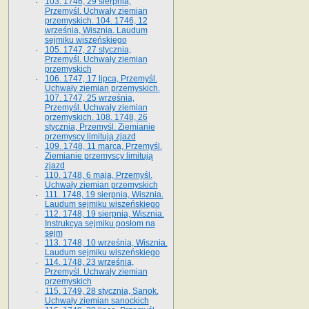
103. 1746, 29 sierpnia,
Przemyśl. Uchwały ziemian
przemyskich. 104. 1746, 12
września, Wisznia. Laudum
sejmiku wiszeńskiego
105. 1747, 27 stycznia,
Przemyśl. Uchwały ziemian
przemyskich
106. 1747, 17 lipca, Przemyśl.
Uchwały ziemian przemyskich.
107. 1747, 25 września,
Przemyśl. Uchwały ziemian
przemyskich. 108. 1748, 26
stycznia, Przemyśl. Ziemianie
przemyscy limitują zjazd
109. 1748, 11 marca, Przemyśl.
Ziemianie przemyscy limitują
zjazd
110. 1748, 6 maja, Przemyśl.
Uchwały ziemian przemyskich
111. 1748, 19 sierpnia, Wisznia.
Laudum sejmiku wiszeńskiego
112. 1748, 19 sierpnia, Wisznia.
Instrukcya sejmiku posłom na
sejm
113. 1748, 10 września, Wisznia.
Laudum sejmiku wiszeńskiego
114. 1748, 23 września,
Przemyśl. Uchwały ziemian
przemyskich
115. 1749, 28 stycznia, Sanok.
Uchwały ziemian sanockich