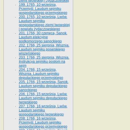
ziemi lwowskiej i żydaczowskiej
199. 1765, 10 września,
Przemyśl. Laudum sejmiku
gospodarskiego przemyskiego
200. 1765, 10 września, Lwów.
Laudum sejmiku
gospodarskiego ziemi lwowskiej
i powiatu żydaczowskiego
201. 1766, 30 czerwca, Sanok.
Laudum elekcyjne
podkomorzego sanockiego
202. 1766, 25 sierpnia, Wisznia.
Laudum sejmiku poselskiego
wiszeńskiego
203. 1766, 25 sierpnia, Wisznia.
Instrukcya sejmiku posłom na
sejm
204. 1766, 15 września,
Wisznia. Laudum sejmiku
deputackiego przemyskiego
205. 1766, 15 września, Sanok.
Laudum sejmiku deputackiego
sanockiego
206. 1766, 15 września, Lwów.
Laudum sejmiku deputackiego
lwowskiego
207. 1766, 16 września, Lwów.
Laudum sejmiku
gospodarskiego lwowskiego
208. 1766, 16 września,
Przemyśl. Laudum sejmiku
gospodarskiego przemyskiego