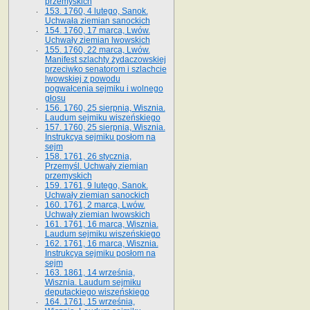
przemyskich
153. 1760, 4 lutego, Sanok.
Uchwała ziemian sanockich
154. 1760, 17 marca, Lwów.
Uchwały ziemian lwowskich
155. 1760, 22 marca, Lwów.
Manifest szlachty żydaczowskiej
przeciwko senatorom i szlachcie
lwowskiej z po­wodu
pogwałcenia sejmiku i wolnego
głosu
156. 1760, 25 sierpnia, Wisznia.
Laudum sejmiku wiszeńskiego
157. 1760, 25 sierpnia, Wisznia.
Instrukcya sejmiku posłom na
sejm
158. 1761, 26 stycznia,
Przemyśl. Uchwały ziemian
przemyskich
159. 1761, 9 lutego, Sanok.
Uchwały ziemian sanockich
160. 1761, 2 marca, Lwów.
Uchwały ziemian lwowskich
161. 1761, 16 marca, Wisznia.
Laudum sejmiku wiszeńskiego
162. 1761, 16 marca, Wisznia.
Instrukcya sejmiku posłom na
sejm
163. 1861, 14 września,
Wisznia. Laudum sejmiku
deputackiego wiszeńskiego
164. 1761, 15 września,