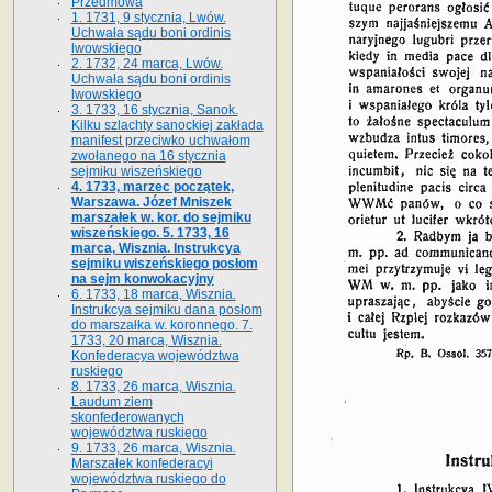
Przedmowa
1. 1731, 9 stycznia, Lwów.
Uchwała sądu boni ordinis
lwowskiego
2. 1732, 24 marca, Lwów.
Uchwała sądu boni ordinis
lwowskiego
3. 1733, 16 stycznia, Sanok.
Kilku szlachty sanockiej zakłada
manifest przeciwko uchwałom
zwołanego na 16 stycz­nia
sejmiku wiszeńskiego
4. 1733, marzec początek,
Warszawa. Józef Mniszek
marszałek w. kor. do sejmiku
wiszeńskiego. 5. 1733, 16
marca, Wisznia. Instrukcya
sejmiku wiszeńskiego posłom
na sejm konwokacyjny
6. 1733, 18 marca, Wisznia.
Instrukcya sejmiku dana posłom
do marszałka w. koronnego. 7.
1733, 20 marca, Wisznia.
Konfederacya województwa
ruskiego
8. 1733, 26 marca, Wisznia.
Laudum ziem
skonfederowanych
województwa ruskiego
9. 1733, 26 marca, Wisznia.
Marszałek konfederacyi
województwa ruskiego do