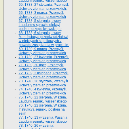
Laudum sejmiku wiszeńskiego
65. 1738, 27 stycznia, Przemyśl.
Uchwały ziemian przemyskich­­.
66. 1738, 3 marca, Przemyśl.
Uchwały ziemian przemyskich­
67. 1738, 5 sierpnia, Lwów.
Laudum w sprawie elekcyi
podkomorzego lwowskiego
68. 1738, 6 sierpnia, Lwów.
Manifestacya przeciw udziałowi
w elekcyach sejmikowych z
powodu zasądzenia w procesie.
69. 1739, 9 marca, Przemyśl.
Uchwały ziemian przemyskich
70. 1739, 27 kwietnia, Przemyśl.
Uchwały ziemian przemyskich
71. 1739, 20 lipca, Przemyśl.
Uchwały ziemian przemyskich
72. 1739, 2 listopada, Przemyśl.
Uchwały ziemian przemyskich
73. 1740, 26 stycznia, Przemyśl.
Uchwały ziemian przemyskich
74. 1740, 4 kwietnia, Przemyśl.
Uchwały ziemian przemyskich
75. 1740, 22 sierpnia, Wisznia.
Laudum sejmiku wiszeńskiego
76. 1740, 22 sierpnia, Wisznia.
Instrukcya sejmiku posłom na
sejm
77. 1740, 13 września, Wisznia.
Laudum sejmiku wiszeńskiego
78. 1740, 26 września,