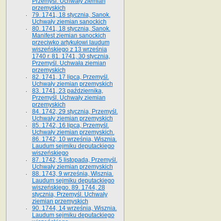
Przemyśl. Uchwały ziemian
przemyskich
79. 1741, 18 stycznia, Sanok.
Uchwały ziemian sanockich
80. 1741, 18 stycznia, Sanok.
Manifest ziemian sanockich
przeciwko artykułowi laudum
wiszeńskiego z 13 wrze­śnia
1740 r. 81. 1741, 30 stycznia,
Przemyśl. Uchwała ziemian
przemyskich
82. 1741, 17 lipca, Przemyśl.
Uchwały ziemian przemyskich
83. 1741, 23 października,
Przemyśl. Uchwały ziemian
przemyskich
84. 1742, 29 stycznia, Przemyśl.
Uchwały ziemian przemyskich
85. 1742, 16 lipca, Przemyśl.
Uchwały ziemian przemyskich.
86. 1742, 10 września, Wisznia.
Laudum sejmiku deputackiego
wiszeńskiego
87. 1742, 5 listopada, Przemyśl.
Uchwały ziemian przemyskich
88. 1743, 9 września, Wisznia.
Laudum sejmiku deputackiego
wiszeńskiego. 89. 1744, 28
stycznia, Przemyśl. Uchwały
ziemian przemyskich
90. 1744, 14 września, Wisznia.
Laudum sejmiku deputackiego