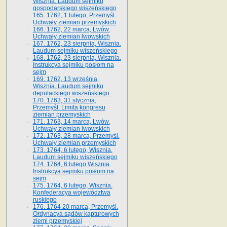
Wisznia. Laudum sejmiku
gospodarskiego wiszeńskiego
165. 1762, 1 lutego, Przemyśl.
Uchwały ziemian przemyskich
166. 1762, 22 marca, Lwów.
Uchwały ziemian lwowskich
167. 1762, 23 sierpnia, Wisznia.
Laudum sejmiku wiszeńskiego
168. 1762, 23 sierpnia, Wisznia.
Instrukcya sejmiku posłom na
sejm
169. 1762, 13 września,
Wisznia. Laudum sejmiku
deputackiego wiszeńskiego.
170. 1763, 31 stycznia,
Przemyśl. Limita kongresu
ziemian przemyskich
171. 1763, 14 marca, Lwów.
Uchwały ziemian lwowskich
172. 1763, 28 marca, Przemyśl.
Uchwały ziemian przemyskich
173. 1764, 6 lutego, Wisznia.
Laudum sejmiku wiszeńskiego
174. 1764, 6 lutego Wisznia.
Instrukcya sejmiku posłom na
sejm
175. 1764, 6 lutego, Wisznia.
Konfederacya województwa
ruskiego
176. 1764 20 marca, Przemyśl.
Ordynacya sądów kapturowych
ziemi przemyskiej