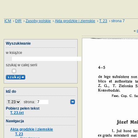
ICM
›
DIR
›
Zasoby polskie
›
Akta grodzkie i ziemskie
›
T. 23
› strona 7
«
Wyszukiwanie
w książce
szukaj w całej serii
Idź do
strona:
Pobierz pełen tekst
T. 23.txt
Nawigacja
Akta grodzkie i ziemskie
T. 23