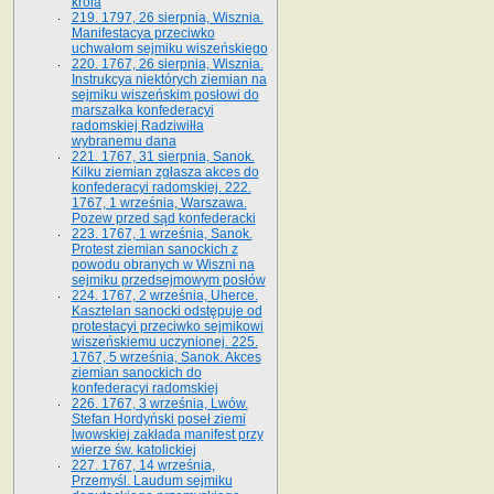
króla
219. 1797, 26 sierpnia, Wisznia.
Manifestacya przeciwko
uchwałom sejmiku wiszeńskiego
220. 1767, 26 sierpnia, Wisznia.
Instrukcya niektórych ziemian na
sejmiku wiszeńskim posłowi do
marszałka konfe­deracyi
radomskiej Radziwiłła
wybranemu dana
221. 1767, 31 sierpnia, Sanok.
Kilku ziemian zgłasza akces do
konfederacyi radomskiej. 222.
1767, 1 września, Warszawa.
Pozew przed sąd konfederacki
223. 1767, 1 września, Sanok.
Protest ziemian sanockich z
powodu obranych w Wiszni na
sejmiku przedsejmo­wym posłów
224. 1767, 2 września, Uherce.
Kasztelan sanocki odstępuje od
protestacyi przeciwko sejmikowi
wiszeńskiemu uczynionej. 225.
1767, 5 września, Sanok. Akces
ziemian sanockich do
konfederacyi radomskiej
226. 1767, 3 września, Lwów.
Stefan Hordyński poseł ziemi
lwowskiej zakłada manifest przy
wierze św. ka­tolickiej
227. 1767, 14 września,
Przemyśl. Laudum sejmiku