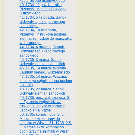
kapturowego przemyskiego
40. 1734, 11 października,
Przemyśl. Manifest Bazylego
Ustrzyckiego
41. 1734, 5 listopada, Sanok.
Uchwały sądu kapturowego
sanockiego
42. 1734, 10 listopada,
Przemyśl. Instrukcya posłom
ziemi przemyskiej do marszałka
w. koronnego
44. 1734, 4 grudnia, Sanok.
Uchwały sądu kapturowego
sanockiego
45. 1735, 3 marca, Sanok.
Uchwały ziemian sanockich
46. 1735, 14 marca, Wisznia.
Laudum sejmiku wiszeńskiego
47. 1735, 14 marca, Wisznia.
Instrukcya sejmiku dana posłom
do króla
48. 1735, 22 marca, Sanok.
Uchwały ziemian sanockich
49. 1735, początek czerwca, S.
L. Życzenia województwa
ruskiego i innych w sprawie
uspokojenia Rzptej
50. 1735, koniec lipca, S. L.
Marszałek w. koronny do
sejmiku w Wiszni. 51. 1735, ? S.
L. Marszałek w. koronny do
dygnitarzy na sejmiku w Wiszni