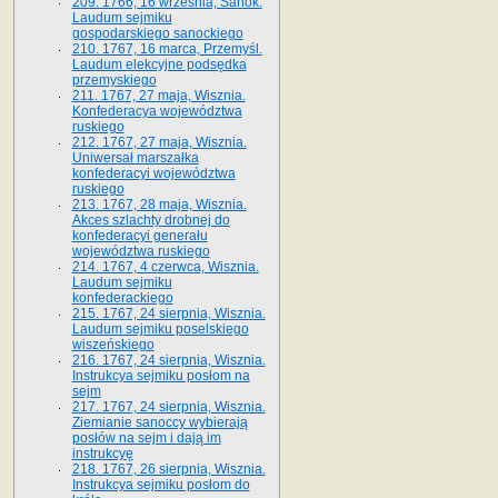
209. 1766, 16 września, Sanok.
Laudum sejmiku
gospodarskiego sanockiego
210. 1767, 16 marca, Przemyśl.
Laudum elekcyjne podsędka
przemyskiego
211. 1767, 27 maja, Wisznia.
Konfederacya województwa
ruskiego
212. 1767, 27 maja, Wisznia.
Uniwersał marszałka
konfederacyi województwa
ruskiego
213. 1767, 28 maja, Wisznia.
Akces szlachty drobnej do
konfederacyi generału
województwa ruskiego
214. 1767, 4 czerwca, Wisznia.
Laudum sejmiku
konfederackiego
215. 1767, 24 sierpnia, Wisznia.
Laudum sejmiku poselskiego
wiszeńskiego
216. 1767, 24 sierpnia, Wisznia.
Instrukcya sejmiku posłom na
sejm
217. 1767, 24 sierpnia, Wisznia.
Ziemianie sanoccy wybierają
posłów na sejm i dają im
instrukcyę
218. 1767, 26 sierpnia, Wisznia.
Instrukcya sejmiku posłom do