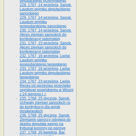
deputackiego przemyskiego
228. 1767, 14 września, Sanok.
Laudum sejmiku deputackiego
sanockiego
229. 1767, 14 września, Sanok.
Laudum sejmiku
gospodarskiego sanockiego
230. 1767, 14 września, Sanok.
Akces ziemian sanockich do
konfederacyi radomskiej
231. 1767, 15 września, Sanok.
Akces ziemian sanockich do
konfederacyi radomskiej
232. 1767, 16 września, Lwów.
Laudum sejmiku
gospodarskiego lwowskiego
233. 1767, 16 września, Lwów.
Laudum sejmiku deputackiego
lwowskiego
234. 1767, 23 września, Lwów.
Reces od sprzeciwu przeciwko
sejmikowi poselskiemu w Wiszni
z 24 sierpnia t. r.
235. 1768, 25 stycznia, Sanok.
Uchwały ziemian sanockich co
do kontrybucyi dla wojsk
moskiewskich
236. 1768, 25 stycznia, Sanok.
Ziemianie sanoccy odsyłają do
skarbu deputata swego na
trybunał koronny po pensyę
237. 1768, 20 kwietnia, Bar.