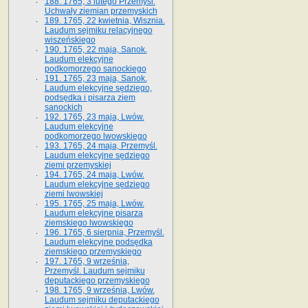
188. 1765, 3 lutego Przemyśl.
Uchwały ziemian przemyskich
189. 1765, 22 kwietnia, Wisznia.
Laudum sejmiku relacyjnego
wiszeńskiego
190. 1765, 22 maja, Sanok.
Laudum elekcyjne
podkomorzego sanockiego
191. 1765, 23 maja, Sanok.
Laudum elekcyjne sędziego,
podsędka i pisarza ziem
sanockich
192. 1765, 23 maja, Lwów.
Laudum elekcyjne
podkomorzego lwowskiego
193. 1765, 24 maja, Przemyśl.
Laudum elekcyjne sędziego
ziemi przemyskiej
194. 1765, 24 maja, Lwów.
Laudum elekcyjne sędziego
ziemi lwowskiej
195. 1765, 25 maja, Lwów.
Laudum elekcyjne pisarza
ziemskiego lwowskiego
196. 1765, 6 sierpnia, Przemyśl.
Laudum elekcyjne podsędka
ziemskiego przemyskiego
197. 1765, 9 września,
Przemyśl. Laudum sejmiku
deputackiego przemyskiego
198. 1765, 9 września, Lwów.
Laudum sejmiku deputackiego