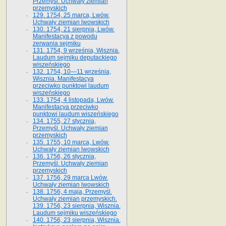
Przemyśl. Uchwały ziemian
przemyskich
129. 1754, 25 marca, Lwów.
Uchwały ziemian lwowskich
130. 1754, 21 sierpnia, Lwów.
Manifestacya z powodu
zerwania sejmiku
131. 1754, 9 września, Wisznia.
Laudum sejmiku deputackiego
wiszeńskiego
132. 1754, 10—11 września,
Wisznia. Manifestacya
przeciwko punktowi laudum
wiszeńskiego
133. 1754, 4 listopada, Lwów.
Manifestacya przeciwko
punktowi laudum wiszeńskiego
134. 1755, 27 stycznia,
Przemyśl. Uchwały ziemian
przemyskich
135. 1755, 10 marca, Lwów.
Uchwały ziemian lwowskich
136. 1756, 26 stycznia,
Przemyśl. Uchwały ziemian
przemyskich
137. 1756, 29 marca Lwów.
Uchwały ziemian lwowskich
138. 1756, 4 maja, Przemyśl.
Uchwały ziemian przemyskich.
139. 1756, 23 sierpnia, Wisznia.
Laudum sejmiku wiszeńskiego
140. 1756, 23 sierpnia, Wisznia.