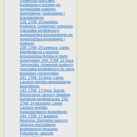
Uniwersał marszałka
konfederacyi barskiej do
województw ruskiego,
wołyńskiego, podolskiego i
bracławskiego
238. 1768, 29 kwietnia,
Podhajce. Uniwersał i ordynans
marszałka konfederacyi
województwa bracławskiego do
wo­jewództwa kijowskiego i
ruskiego
239. 1768, 25 czerwca, Lwów.
Manifestacya z powodu
przeciążenia dymów w ziemi
przemyskiej. 240. 1768, 12 lipca,
Targowiska. Uniwersał zastępcy
marszałka konfederacyi do ziemi
lwowskiej i przemyskiej
241. 1768, 15 lipca, Lwów.
Laudum sejmiku deputackiego
lwowskiego
242. 1768, 17 lipca, Sanok.
Mieszczanie sanoccy składają
przysięgę konfederacką. 243.
1768, 14 września, Lwów.
Laudum sejmiku
gospodarskiego lwowskiego
244. 1769, 17 kwietnia,
Muszyna. Ziemianie sanoccy
obierają marszałkiem
konfederacyi Ignacego
Potockiego, starostę