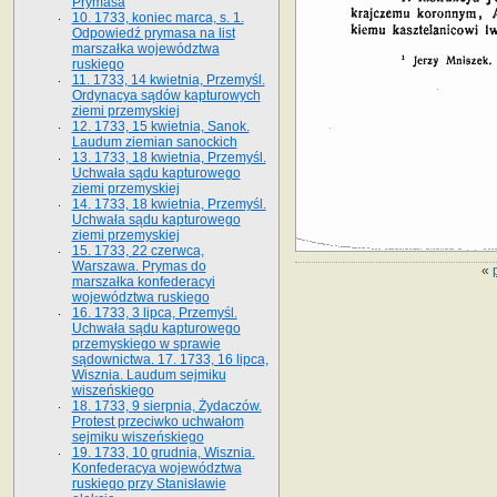
Prymasa
10. 1733, koniec marca, s. 1.
Odpowiedź prymasa na list
marszałka województwa
ruskiego
11. 1733, 14 kwietnia, Przemyśl.
Ordynacya sądów kapturowych
ziemi przemyskiej
12. 1733, 15 kwietnia, Sanok.
Laudum ziemian sanockich
13. 1733, 18 kwietnia, Przemyśl.
Uchwała sądu kapturowego
ziemi przemyskiej
14. 1733, 18 kwietnia, Przemyśl.
Uchwała sądu kapturowego
ziemi przemyskiej
15. 1733, 22 czerwca,
Warszawa. Prymas do
«
marszałka konfederacyi
województwa ruskiego
16. 1733, 3 lipca, Przemyśl.
Uchwała sądu kapturowego
przemyskiego w sprawie
sądownictwa. 17. 1733, 16 lipca,
Wisznia. Laudum sejmiku
wiszeńskiego
18. 1733, 9 sierpnia, Żydaczów.
Protest przeciwko uchwałom
sejmiku wiszeńskiego
19. 1733, 10 grudnia, Wisznia.
Konfederacya województwa
ruskiego przy Stanisławie