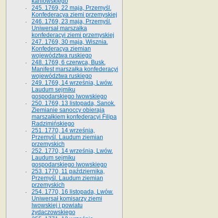
kaniowskiego
245. 1769, 22 maja, Przemyśl.
Konfederacya ziemi przemyskiej
246. 1769, 23 maja, Przemyśl.
Uniwersał marszałka
konfederacyi ziemi przemyskiej
247. 1769, 30 maja, Wisznia.
Konfederacya ziemian
województwa ruskiego
248. 1769, 6 czerwca, Busk.
Manifest marszałka konfederacyi
województwa ruskiego
249. 1769, 14 września, Lwów.
Laudum sejmiku
gospodarskiego lwowskiego
250. 1769, 13 listopada, Sanok.
Ziemianie sanoccy obierają
marszałkiem konfederacyi Filipa
Radzimińskiego
251. 1770, 14 września,
Przemyśl. Laudum ziemian
przemyskich
252. 1770, 14 września, Lwów.
Laudum sejmiku
gospodarskiego lwowskiego
253. 1770, 11 października,
Przemyśl. Laudum ziemian
przemyskich
254. 1770, 16 listopada, Lwów.
Uniwersał komisarzy ziemi
lwowskiej i powiatu
żydaczowskiego