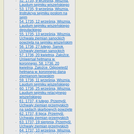
52. 1735, 9 września, Wisznia.
Laudum sejmiku wiszeńskiego
53. 1735, 9 września, Wisznia.
Instrukcya sejmiku posłom na
sejm
54. 1735, 12 września, Wisznia.
Laudum sejmiku wiszeńskiego
deputackiego
55. 1735, 13 września, Wisznia.
Uchwała ziemian sanockich
powzięta na sejmiku wiszeńskim
56. 1736, 27 lutego, Sanok.
Uchwały ziemian sanockich
57. 1736, 20 kwietnia, Załoźce.
Uniwersał hetmana w.
koronnego. 58. 1736. 20
kwietnia, Załoźce. Odpowiedź
hetmana w. koronnego dana
ziemianom lwowskim
59. 1736, 11 września, Wisznia.
Laudum sejmiku wiszeńskiego
60. 1736, 25 września, Wisznia.
Laudum sejmiku relacyjnego
wiszeńskiego
61. 1737, 4 lutego, Przemyśl.
Uchwały ziemian przemyskich
na sądach skarbowych powzięte
62. 1737, 8 lipca, Przemyśl.
Uchwała ziemian przemyskich
63. 1737, 19 sierpnia, Przemyśl.
Uchwały ziemian przemyskich
64. 1737, 10 września, Wisznia.