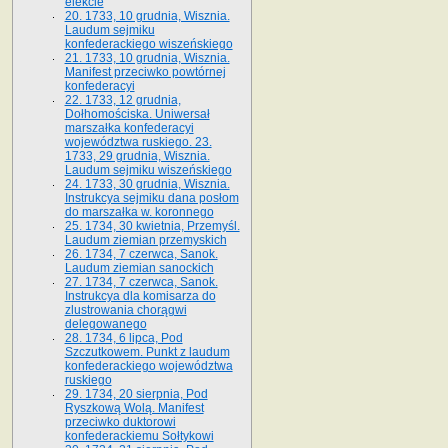
elekcie
20. 1733, 10 grudnia, Wisznia.
Laudum sejmiku
konfederackiego wiszeńskiego
21. 1733, 10 grudnia, Wisznia.
Manifest przeciwko powtórnej
konfederacyi
22. 1733, 12 grudnia,
Dołhomościska. Uniwersał
marszałka konfederacyi
województwa ruskiego. 23.
1733, 29 grudnia, Wisznia.
Laudum sejmiku wiszeńskiego
24. 1733, 30 grudnia, Wisznia.
Instrukcya sejmiku dana posłom
do marszałka w. koronnego
25. 1734, 30 kwietnia, Przemyśl.
Laudum ziemian przemyskich
26. 1734, 7 czerwca, Sanok.
Laudum ziemian sanockich
27. 1734, 7 czerwca, Sanok.
Instrukcya dla komisarza do
zlustrowania chorągwi
delegowanego
28. 1734, 6 lipca, Pod
Szczutkowem. Punkt z laudum
konfederackiego województwa
ruskiego
29. 1734, 20 sierpnia, Pod
Ryszkową Wolą. Manifest
przeciwko duktorowi
konfederackiemu Sołtykowi