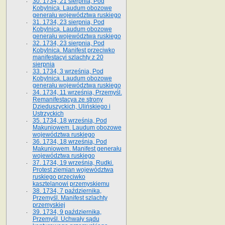
30. 1734, 21 sierpnia, Pod
Kobylnicą. Laudum obozowe
generału województwa ruskiego
31. 1734, 23 sierpnia, Pod
Kobylnicą. Laudum obozowe
generału województwa ruskiego
32. 1734, 23 sierpnia, Pod
Kobylnicą. Manifest przeciwko
manifestacyi szlachty z 20
sierpnia
33. 1734, 3 września, Pod
Kobylnicą. Laudum obozowe
generału województwa ruskiego
34. 1734, 11 września, Przemyśl.
Remanifestacya ze strony
Dzieduszyckich, Ulińskiego i
Ustrzyckich
35. 1734, 18 września, Pod
Makuniowem. Laudum obozowe
województwa ruskiego
36. 1734, 18 września, Pod
Makuniowem. Manifest generału
województwa ruskiego
37. 1734, 19 września, Rudki.
Protest ziemian województwa
ruskiego przeciwko
kasztelanowi przemyskiemu
38. 1734, 7 października,
Przemyśl. Manifest szlachty
przemyskiej
39. 1734, 9 października,
Przemyśl. Uchwały sądu