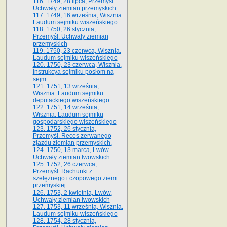
116. 1749, 28 lipca, Przemyśl.
Uchwały ziemian przemyskich
117. 1749, 16 września, Wisznia.
Laudum sejmiku wiszeńskiego
118. 1750, 26 stycznia,
Przemyśl. Uchwały ziemian
przemyskich
119. 1750, 23 czerwca, Wisznia.
Laudum sejmiku wiszeńskiego
120. 1750, 23 czerwca, Wisznia.
Instrukcya sejmiku posłom na
sejm
121. 1751, 13 września,
Wisznia. Laudum sejmiku
deputackiego wiszeńskiego
122. 1751, 14 września,
Wisznia. Laudum sejmiku
gospodarskiego wiszeńskiego
123. 1752, 26 stycznia,
Przemyśl. Reces zerwanego
zjazdu ziemian przemyskich.
124. 1750, 13 marca, Lwów.
Uchwały ziemian lwowskich
125. 1752, 26 czerwca,
Przemyśl. Rachunki z
szelężnego i czopowego ziemi
przemyskiej
126. 1753, 2 kwietnia, Lwów.
Uchwały ziemian lwowskich
127. 1753, 11 września, Wisznia.
Laudum sejmiku wiszeńskiego
128. 1754, 28 stycznia,