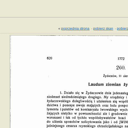
«
poprzednia strona
·
pobierz skan
·
pobierz