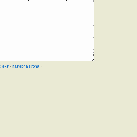
 tekst
·
następna strona
»