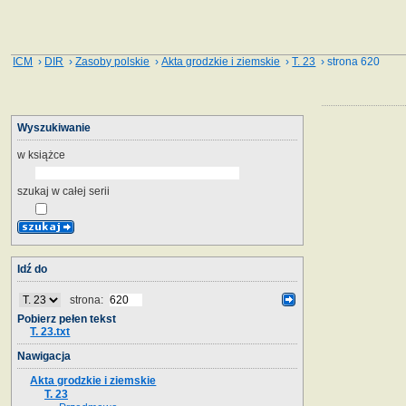
ICM
›
DIR
›
Zasoby polskie
›
Akta grodzkie i ziemskie
›
T. 23
› strona 620
Wyszukiwanie
w książce
szukaj w całej serii
Idź do
strona:
Pobierz pełen tekst
T. 23.txt
Nawigacja
Akta grodzkie i ziemskie
T. 23