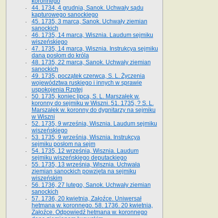
koronnego
44. 1734, 4 grudnia, Sanok. Uchwały sądu
kapturowego sanockiego
45. 1735, 3 marca, Sanok. Uchwały ziemian
sanockich
46. 1735, 14 marca, Wisznia. Laudum sejmiku
wiszeńskiego
47. 1735, 14 marca, Wisznia. Instrukcya sejmiku
dana posłom do króla
48. 1735, 22 marca, Sanok. Uchwały ziemian
sanockich
49. 1735, początek czerwca, S. L. Życzenia
województwa ruskiego i innych w sprawie
uspokojenia Rzptej
50. 1735, koniec lipca, S. L. Marszałek w.
koronny do sejmiku w Wiszni. 51. 1735, ? S. L.
Marszałek w. koronny do dygnitarzy na sejmiku
w Wiszni
52. 1735, 9 września, Wisznia. Laudum sejmiku
wiszeńskiego
53. 1735, 9 września, Wisznia. Instrukcya
sejmiku posłom na sejm
54. 1735, 12 września, Wisznia. Laudum
sejmiku wiszeńskiego deputackiego
55. 1735, 13 września, Wisznia. Uchwała
ziemian sanockich powzięta na sejmiku
wiszeńskim
56. 1736, 27 lutego, Sanok. Uchwały ziemian
sanockich
57. 1736, 20 kwietnia, Załoźce. Uniwersał
hetmana w. koronnego. 58. 1736. 20 kwietnia,
Załoźce. Odpowiedź hetmana w. koronnego