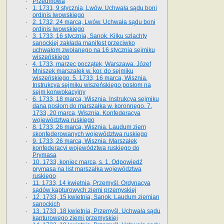
Przedmowa
1. 1731, 9 stycznia, Lwów. Uchwała sądu boni
ordinis lwowskiego
2. 1732, 24 marca, Lwów. Uchwała sądu boni
ordinis lwowskiego
3. 1733, 16 stycznia, Sanok. Kilku szlachty
sanockiej zakłada manifest przeciwko
uchwałom zwołanego na 16 stycz­nia sejmiku
wiszeńskiego
4. 1733, marzec początek, Warszawa. Józef
Mniszek marszałek w. kor. do sejmiku
wiszeńskiego. 5. 1733, 16 marca, Wisznia.
Instrukcya sejmiku wiszeńskiego posłom na
sejm konwokacyjny
6. 1733, 18 marca, Wisznia. Instrukcya sejmiku
dana posłom do marszałka w. koronnego. 7.
1733, 20 marca, Wisznia. Konfederacya
województwa ruskiego
8. 1733, 26 marca, Wisznia. Laudum ziem
skonfederowanych województwa ruskiego
9. 1733, 26 marca, Wisznia. Marszałek
konfederacyi województwa ruskiego do
Prymasa
10. 1733, koniec marca, s. 1. Odpowiedź
prymasa na list marszałka województwa
ruskiego
11. 1733, 14 kwietnia, Przemyśl. Ordynacya
sądów kapturowych ziemi przemyskiej
12. 1733, 15 kwietnia, Sanok. Laudum ziemian
sanockich
13. 1733, 18 kwietnia, Przemyśl. Uchwała sądu
kapturowego ziemi przemyskiej