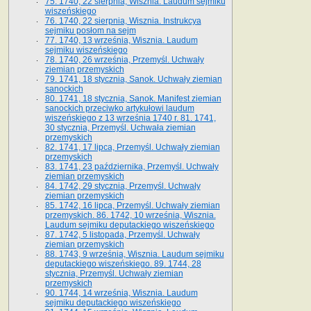
75. 1740, 22 sierpnia, Wisznia. Laudum sejmiku
wiszeńskiego
76. 1740, 22 sierpnia, Wisznia. Instrukcya
sejmiku posłom na sejm
77. 1740, 13 września, Wisznia. Laudum
sejmiku wiszeńskiego
78. 1740, 26 września, Przemyśl. Uchwały
ziemian przemyskich
79. 1741, 18 stycznia, Sanok. Uchwały ziemian
sanockich
80. 1741, 18 stycznia, Sanok. Manifest ziemian
sanockich przeciwko artykułowi laudum
wiszeńskiego z 13 wrze­śnia 1740 r. 81. 1741,
30 stycznia, Przemyśl. Uchwała ziemian
przemyskich
82. 1741, 17 lipca, Przemyśl. Uchwały ziemian
przemyskich
83. 1741, 23 października, Przemyśl. Uchwały
ziemian przemyskich
84. 1742, 29 stycznia, Przemyśl. Uchwały
ziemian przemyskich
85. 1742, 16 lipca, Przemyśl. Uchwały ziemian
przemyskich. 86. 1742, 10 września, Wisznia.
Laudum sejmiku deputackiego wiszeńskiego
87. 1742, 5 listopada, Przemyśl. Uchwały
ziemian przemyskich
88. 1743, 9 września, Wisznia. Laudum sejmiku
deputackiego wiszeńskiego. 89. 1744, 28
stycznia, Przemyśl. Uchwały ziemian
przemyskich
90. 1744, 14 września, Wisznia. Laudum
sejmiku deputackiego wiszeńskiego