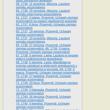
dana ziemianom lwowskim
59. 1736, 11 września, Wisznia. Laudum
sejmiku wiszeńskiego
60. 1736, 25 września, Wisznia. Laudum
sejmiku relacyjnego wiszeńskiego
61. 1737, 4 lutego, Przemyśl. Uchwały ziemian
przemyskich na sądach skarbowych powzięte
62. 1737, 8 lipca, Przemyśl. Uchwała ziemian
przemyskich
63. 1737, 19 sierpnia, Przemyśl. Uchwały
ziemian przemyskich
64. 1737, 10 września, Wisznia. Laudum
sejmiku wiszeńskiego
65. 1738, 27 stycznia, Przemyśl. Uchwały
ziemian przemyskich­­. 66. 1738, 3 marca,
Przemyśl. Uchwały ziemian przemyskich­
67. 1738, 5 sierpnia, Lwów. Laudum w sprawie
elekcyi podkomorzego lwowskiego
68. 1738, 6 sierpnia, Lwów. Manifestacya
przeciw udziałowi w elekcyach sejmikowych z
powodu zasądzenia w procesie. 69. 1739, 9
marca, Przemyśl. Uchwały ziemian przemyskich
70. 1739, 27 kwietnia, Przemyśl. Uchwały
ziemian przemyskich
71. 1739, 20 lipca, Przemyśl. Uchwały ziemian
przemyskich
72. 1739, 2 listopada, Przemyśl. Uchwały
ziemian przemyskich
73. 1740, 26 stycznia, Przemyśl. Uchwały
ziemian przemyskich
74. 1740, 4 kwietnia, Przemyśl. Uchwały
ziemian przemyskich