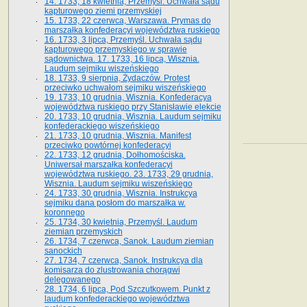
14. 1733, 18 kwietnia, Przemyśl. Uchwała sądu
kapturowego ziemi przemyskiej
15. 1733, 22 czerwca, Warszawa. Prymas do
marszałka konfederacyi województwa ruskiego
16. 1733, 3 lipca, Przemyśl. Uchwała sądu
kapturowego przemyskiego w sprawie
sądownictwa. 17. 1733, 16 lipca, Wisznia.
Laudum sejmiku wiszeńskiego
18. 1733, 9 sierpnia, Żydaczów. Protest
przeciwko uchwałom sejmiku wiszeńskiego
19. 1733, 10 grudnia, Wisznia. Konfederacya
województwa ruskiego przy Stanisławie elekcie
20. 1733, 10 grudnia, Wisznia. Laudum sejmiku
konfederackiego wiszeńskiego
21. 1733, 10 grudnia, Wisznia. Manifest
przeciwko powtórnej konfederacyi
22. 1733, 12 grudnia, Dołhomościska.
Uniwersał marszałka konfederacyi
województwa ruskiego. 23. 1733, 29 grudnia,
Wisznia. Laudum sejmiku wiszeńskiego
24. 1733, 30 grudnia, Wisznia. Instrukcya
sejmiku dana posłom do marszałka w.
koronnego
25. 1734, 30 kwietnia, Przemyśl. Laudum
ziemian przemyskich
26. 1734, 7 czerwca, Sanok. Laudum ziemian
sanockich
27. 1734, 7 czerwca, Sanok. Instrukcya dla
komisarza do zlustrowania chorągwi
delegowanego
28. 1734, 6 lipca, Pod Szczutkowem. Punkt z
laudum konfederackiego województwa