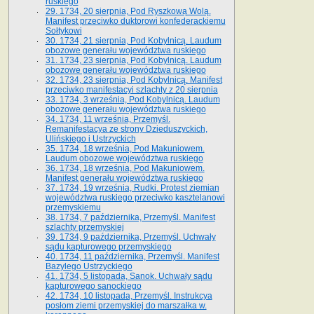
ruskiego
29. 1734, 20 sierpnia, Pod Ryszkową Wolą.
Manifest przeciwko duktorowi konfederackiemu
Sołtykowi
30. 1734, 21 sierpnia, Pod Kobylnicą. Laudum
obozowe generału województwa ruskiego
31. 1734, 23 sierpnia, Pod Kobylnicą. Laudum
obozowe generału województwa ruskiego
32. 1734, 23 sierpnia, Pod Kobylnicą. Manifest
przeciwko manifestacyi szlachty z 20 sierpnia
33. 1734, 3 września, Pod Kobylnicą. Laudum
obozowe generału województwa ruskiego
34. 1734, 11 września, Przemyśl.
Remanifestacya ze strony Dzieduszyckich,
Ulińskiego i Ustrzyckich
35. 1734, 18 września, Pod Makuniowem.
Laudum obozowe województwa ruskiego
36. 1734, 18 września, Pod Makuniowem.
Manifest generału województwa ruskiego
37. 1734, 19 września, Rudki. Protest ziemian
województwa ruskiego przeciwko kasztelanowi
przemyskiemu
38. 1734, 7 października, Przemyśl. Manifest
szlachty przemyskiej
39. 1734, 9 października, Przemyśl. Uchwały
sądu kapturowego przemyskiego
40. 1734, 11 października, Przemyśl. Manifest
Bazylego Ustrzyckiego
41. 1734, 5 listopada, Sanok. Uchwały sądu
kapturowego sanockiego
42. 1734, 10 listopada, Przemyśl. Instrukcya
posłom ziemi przemyskiej do marszałka w.