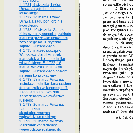
Przedmowa
1. 1731, 9 stycznia, Lwów.
Uchwała sądu boni ordinis
lwowskiego
2. 1732, 24 marca, Lwów.
Uchwała sądu boni ordinis
lwowskiego
3. 1733, 16 stycznia, Sanok.
Kilku szlachty sanockiej zakłada
manifest przeciwko uchwałom
zwołanego na 16 stycz­nia
sejmiku wiszeńskiego
4. 1733, marzec początek,
Warszawa. Józef Mniszek
marszałek w. kor. do sejmiku
wiszeńskiego. 5. 1733, 16
marca, Wisznia. Instrukcya
sejmiku wiszeńskiego posłom
na sejm konwokacyjny
6. 1733, 18 marca, Wisznia.
Instrukcya sejmiku dana posłom
do marszałka w. koronnego. 7.
1733, 20 marca, Wisznia.
Konfederacya województwa
ruskiego
8. 1733, 26 marca, Wisznia.
Laudum ziem
skonfederowanych
województwa ruskiego
9. 1733, 26 marca, Wisznia.
Marszałek konfederacyi
województwa ruskiego do