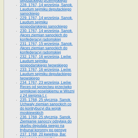
deputackiego przemyskiego
228. 1767, 14 września, Sanok.
Laudum sejmiku deputackiego
sanockiego
229. 1767, 14 września, Sanok.
Laudum sejmiku
gospodarskiego sanockiego
230. 1767, 14 września, Sanok.
Akces ziemian sanockich do
konfederacyi radomskiej
231. 1767, 15 września, Sanok.
Akces ziemian sanockich do
konfederacyi radomskiej
232. 1767, 16 września, Lwów.
Laudum sejmiku
gospodarskiego lwowskiego
233. 1767, 16 września, Lwów.
Laudum sejmiku deputackiego
lwowskiego
234. 1767, 23 września, Lwów.
Reces od sprzeciwu przeciwko
sejmikowi poselskiemu w Wiszni
z 24 sierpnia t. r.
235. 1768, 25 stycznia, Sanok.
Uchwały ziemian sanockich co
do kontrybucyi dla wojsk
moskiewskich
236. 1768, 25 stycznia, Sanok.
Ziemianie sanoccy odsyłają do
skarbu deputata swego na
trybunał koronny po pensyę
237. 1768, 20 kwietnia, Bar.