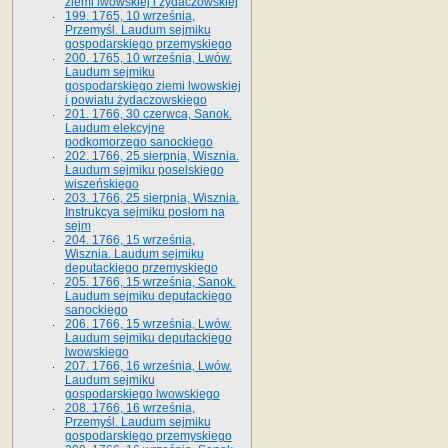
ziemi lwowskiej i żydaczowskiej
199. 1765, 10 września,
Przemyśl. Laudum sejmiku
gospodarskiego przemyskiego
200. 1765, 10 września, Lwów.
Laudum sejmiku
gospodarskiego ziemi lwowskiej
i powiatu żydaczowskiego
201. 1766, 30 czerwca, Sanok.
Laudum elekcyjne
podkomorzego sanockiego
202. 1766, 25 sierpnia, Wisznia.
Laudum sejmiku poselskiego
wiszeńskiego
203. 1766, 25 sierpnia, Wisznia.
Instrukcya sejmiku posłom na
sejm
204. 1766, 15 września,
Wisznia. Laudum sejmiku
deputackiego przemyskiego
205. 1766, 15 września, Sanok.
Laudum sejmiku deputackiego
sanockiego
206. 1766, 15 września, Lwów.
Laudum sejmiku deputackiego
lwowskiego
207. 1766, 16 września, Lwów.
Laudum sejmiku
gospodarskiego lwowskiego
208. 1766, 16 września,
Przemyśl. Laudum sejmiku
gospodarskiego przemyskiego