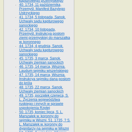
kapturowego przemyskiego
40. 1734, 11 października,
Przemyśl. Manifest Bazylego
Ustrzyckiego
41. 1734, 5 listopada, Sanok.
Uchwały sądu kapturowego
sanockiego
42. 1734, 10 listopada,
Przemyśl. Instrukcya posłom
ziemi przemyskiej do marszałka
w. koronnego
44. 1734, 4 grudnia, Sanok.
Uchwały sądu kapturowego
sanockiego
45. 1735, 3 marca, Sanok.
Uchwały ziemian sanockich
46. 1735, 14 marca, Wisznia.
Laudum sejmiku wiszeńskiego
47. 1735, 14 marca, Wisznia.
Instrukcya sejmiku dana posłom
do króla
48. 1735, 22 marca, Sanok.
Uchwały ziemian sanockich
49. 1735, początek czerwca, S.
L. Życzenia województwa
ruskiego i innych w sprawie
uspokojenia Rzptej
50. 1735, koniec lipca, S. L.
Marszałek w. koronny do
sejmiku w Wiszni. 51. 1735, ? S.
L. Marszałek w. koronny do
dygnitarzy na sejmiku w Wiszni