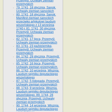
Przemyśl. Uchwały ziemian
przemyskich
79. 1741, 18 stycznia, Sanok.
Uchwały ziemian sanockich
80. 1741, 18 stycznia, Sanok.
Manifest ziemian sanockich
przeciwko artykułowi laudum
wiszeńskiego z 13 wrze­śnia
1740 r. 81. 1741, 30 stycznia,
Przemyśl. Uchwała ziemian
przemyskich
82. 1741, 17 lipca, Przemyśl.
Uchwały ziemian przemyskich
83. 1741, 23 października,
Przemyśl. Uchwały ziemian
przemyskich
84. 1742, 29 stycznia, Przemyśl.
Uchwały ziemian przemyskich
85. 1742, 16 lipca, Przemyśl.
Uchwały ziemian przemyskich.
86. 1742, 10 września, Wisznia.
Laudum sejmiku deputackiego
wiszeńskiego
87. 1742, 5 listopada, Przemyśl.
Uchwały ziemian przemyskich
88. 1743, 9 września, Wisznia.
Laudum sejmiku deputackiego
wiszeńskiego. 89. 1744, 28
stycznia, Przemyśl. Uchwały
ziemian przemyskich
90. 1744, 14 września, Wisznia.
Laudum sejmiku deputackiego