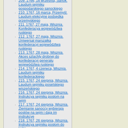
209. 1766, 16 września, Sanok.
Laudum sejmiku
gospodarskiego sanockiego
210. 1767, 16 marca, Przemyśl.
Laudum elekcyjne podsędka
przemyskiego
211. 1767, 27 maja, Wisznia.
Konfederacya województwa
ruskiego
212. 1767, 27 maja, Wisznia.
Uniwersał marszałka
konfederacyi województwa
ruskiego
213. 1767, 28 maja, Wisznia.
Akces szlachty drobnej do
konfederacyi generału
województwa ruskiego
214. 1767, 4 czerwca, Wisznia.
Laudum sejmiku
konfederackiego
215. 1767, 24 sierpnia, Wisznia.
Laudum sejmiku poselskiego
wiszeńskiego
216. 1767, 24 sierpnia, Wisznia.
Instrukcya sejmiku posłom na
sejm
217. 1767, 24 sierpnia, Wisznia.
Ziemianie sanoccy wybierają
posłów na sejm i dają im
instrukcyę
218. 1767, 26 sierpnia, Wisznia.
Instrukcya sejmiku posłom do