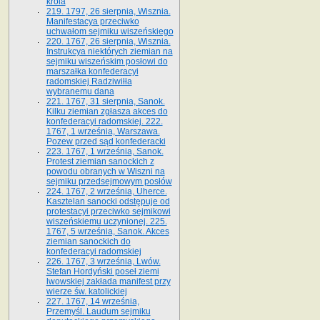
króla
219. 1797, 26 sierpnia, Wisznia.
Manifestacya przeciwko
uchwałom sejmiku wiszeńskiego
220. 1767, 26 sierpnia, Wisznia.
Instrukcya niektórych ziemian na
sejmiku wiszeńskim posłowi do
marszałka konfe­deracyi
radomskiej Radziwiłła
wybranemu dana
221. 1767, 31 sierpnia, Sanok.
Kilku ziemian zgłasza akces do
konfederacyi radomskiej. 222.
1767, 1 września, Warszawa.
Pozew przed sąd konfederacki
223. 1767, 1 września, Sanok.
Protest ziemian sanockich z
powodu obranych w Wiszni na
sejmiku przedsejmo­wym posłów
224. 1767, 2 września, Uherce.
Kasztelan sanocki odstępuje od
protestacyi przeciwko sejmikowi
wiszeńskiemu uczynionej. 225.
1767, 5 września, Sanok. Akces
ziemian sanockich do
konfederacyi radomskiej
226. 1767, 3 września, Lwów.
Stefan Hordyński poseł ziemi
lwowskiej zakłada manifest przy
wierze św. ka­tolickiej
227. 1767, 14 września,
Przemyśl. Laudum sejmiku