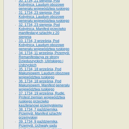
30. 1734, 21 sierpnia, Pod
Kobylnicą. Laudum obozowe
generału województwa ruskiego
31. 1734, 23 sierpnia, Pod
Kobylnicą. Laudum obozowe
generału województwa ruskiego
32. 1734, 23 sierpnia, Pod
Kobylnicą. Manifest przeciwko
manifestacyi szlachty z 20
sierpnia
33. 1734, 3 września, Pod
Kobylnicą. Laudum obozowe
generału województwa ruskiego
34. 1734, 11 września, Przemyśl.
Remanifestacya ze strony
Dzieduszyckich, Ulińskiego i
Ustrzyckich
35. 1734, 18 września, Pod
Makuniowem. Laudum obozowe
województwa ruskiego
36. 1734, 18 września, Pod
Makuniowem. Manifest generału
województwa ruskiego
37. 1734, 19 września, Rudki.
Protest ziemian województwa
ruskiego przeciwko
kasztelanowi przemyskiemu
38. 1734, 7 października,
Przemyśl. Manifest szlachty
przemyskiej
39. 1734, 9 października,
Przemyśl. Uchwały sądu