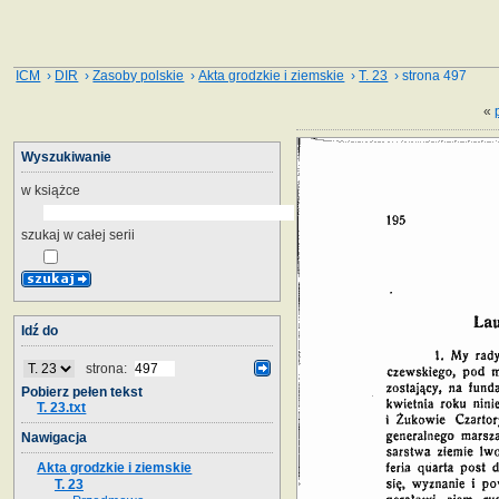
ICM
›
DIR
›
Zasoby polskie
›
Akta grodzkie i ziemskie
›
T. 23
› strona 497
«
Wyszukiwanie
w książce
szukaj w całej serii
Idź do
strona:
Pobierz pełen tekst
T. 23.txt
Nawigacja
Akta grodzkie i ziemskie
T. 23