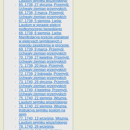
Laudum sejmiku wiszeńskiego
65. 1738, 27 stycznia, Przemyśl.
Uchwały ziemian przemyskich­­.
66. 1738, 3 marca, Przemyśl.
Uchwały ziemian przemyskich­
67. 1738, 5 sierpnia, Lwów.
Laudum w sprawie elekcyi
podkomorzego lwowskiego
68. 1738, 6 sierpnia, Lwów.
Manifestacya przeciw udziałowi
w elekcyach sejmikowych z
powodu zasądzenia w procesie.
69. 1739, 9 marca, Przemyśl.
Uchwały ziemian przemyskich
70. 1739, 27 kwietnia, Przemyśl.
Uchwały ziemian przemyskich
71. 1739, 20 lipca, Przemyśl.
Uchwały ziemian przemyskich
72. 1739, 2 listopada, Przemyśl.
Uchwały ziemian przemyskich
73. 1740, 26 stycznia, Przemyśl.
Uchwały ziemian przemyskich
74. 1740, 4 kwietnia, Przemyśl.
Uchwały ziemian przemyskich
75. 1740, 22 sierpnia, Wisznia.
Laudum sejmiku wiszeńskiego
76. 1740, 22 sierpnia, Wisznia.
Instrukcya sejmiku posłom na
sejm
77. 1740, 13 września, Wisznia.
Laudum sejmiku wiszeńskiego
78. 1740, 26 września,