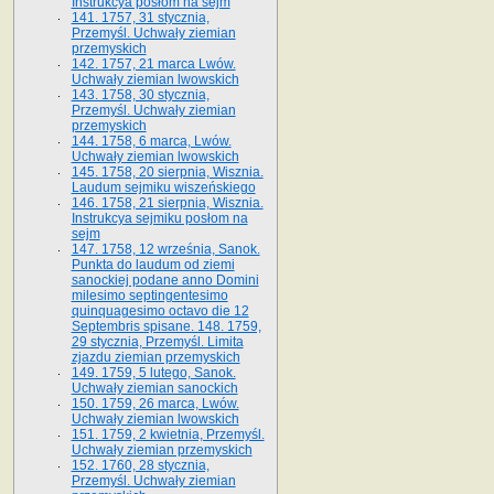
Instrukcya posłom na sejm
141. 1757, 31 stycznia,
Przemyśl. Uchwały ziemian
przemyskich
142. 1757, 21 marca Lwów.
Uchwały ziemian lwowskich
143. 1758, 30 stycznia,
Przemyśl. Uchwały ziemian
przemyskich
144. 1758, 6 marca, Lwów.
Uchwały ziemian lwowskich
145. 1758, 20 sierpnia, Wisznia.
Laudum sejmiku wiszeńskiego
146. 1758, 21 sierpnia, Wisznia.
Instrukcya sejmiku posłom na
sejm
147. 1758, 12 września, Sanok.
Punkta do laudum od ziemi
sanockiej podane anno Domini
milesimo septingentesimo
quinquagesimo octavo die 12
Septembris spisane. 148. 1759,
29 stycznia, Przemyśl. Limita
zjazdu ziemian przemyskich
149. 1759, 5 lutego, Sanok.
Uchwały ziemian sanockich
150. 1759, 26 marca, Lwów.
Uchwały ziemian lwowskich
151. 1759, 2 kwietnia, Przemyśl.
Uchwały ziemian przemyskich
152. 1760, 28 stycznia,
Przemyśl. Uchwały ziemian