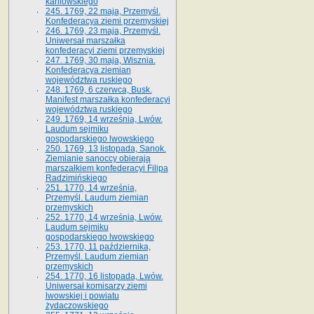
kaniowskiego
245. 1769, 22 maja, Przemyśl.
Konfederacya ziemi przemyskiej
246. 1769, 23 maja, Przemyśl.
Uniwersał marszałka
konfederacyi ziemi przemyskiej
247. 1769, 30 maja, Wisznia.
Konfederacya ziemian
województwa ruskiego
248. 1769, 6 czerwca, Busk.
Manifest marszałka konfederacyi
województwa ruskiego
249. 1769, 14 września, Lwów.
Laudum sejmiku
gospodarskiego lwowskiego
250. 1769, 13 listopada, Sanok.
Ziemianie sanoccy obierają
marszałkiem konfederacyi Filipa
Radzimińskiego
251. 1770, 14 września,
Przemyśl. Laudum ziemian
przemyskich
252. 1770, 14 września, Lwów.
Laudum sejmiku
gospodarskiego lwowskiego
253. 1770, 11 października,
Przemyśl. Laudum ziemian
przemyskich
254. 1770, 16 listopada, Lwów.
Uniwersał komisarzy ziemi
lwowskiej i powiatu
żydaczowskiego