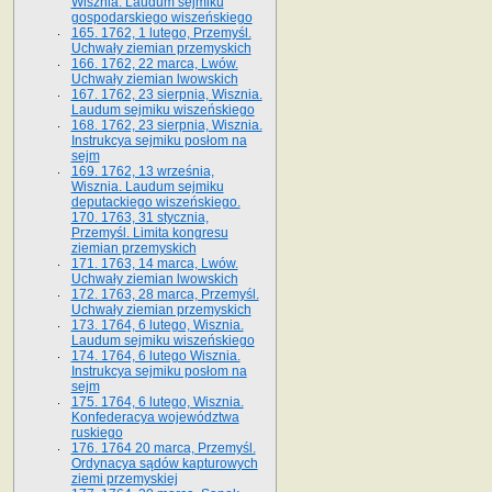
Wisznia. Laudum sejmiku
gospodarskiego wiszeńskiego
165. 1762, 1 lutego, Przemyśl.
Uchwały ziemian przemyskich
166. 1762, 22 marca, Lwów.
Uchwały ziemian lwowskich
167. 1762, 23 sierpnia, Wisznia.
Laudum sejmiku wiszeńskiego
168. 1762, 23 sierpnia, Wisznia.
Instrukcya sejmiku posłom na
sejm
169. 1762, 13 września,
Wisznia. Laudum sejmiku
deputackiego wiszeńskiego.
170. 1763, 31 stycznia,
Przemyśl. Limita kongresu
ziemian przemyskich
171. 1763, 14 marca, Lwów.
Uchwały ziemian lwowskich
172. 1763, 28 marca, Przemyśl.
Uchwały ziemian przemyskich
173. 1764, 6 lutego, Wisznia.
Laudum sejmiku wiszeńskiego
174. 1764, 6 lutego Wisznia.
Instrukcya sejmiku posłom na
sejm
175. 1764, 6 lutego, Wisznia.
Konfederacya województwa
ruskiego
176. 1764 20 marca, Przemyśl.
Ordynacya sądów kapturowych
ziemi przemyskiej