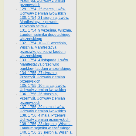
Przemyśl. Uchwały ziemian
przemyskich
129. 1754, 25 marca, Lwów.
Uchwały ziemian lwowskich
130. 1754, 21 sierpnia, Lwów.
Manifestacya z powodu
zerwania sejmiku
131. 1754, 9 września, Wisznia.
Laudum sejmiku deputackiego
wiszeńskiego
132. 1754, 10—11 września,
Wisznia. Manifestacya
przeciwko punktowi laudum
wiszeńskiego
133. 1754, 4 listopada, Lwów.
Manifestacya przeciwko
punktowi laudum wiszeńskiego
134. 1755, 27 stycznia,
Przemyśl. Uchwały ziemian
przemyskich
135. 1755, 10 marca, Lwów.
Uchwały ziemian lwowskich
136. 1756, 26 stycznia,
Przemyśl. Uchwały ziemian
przemyskich
137. 1756, 29 marca Lwów.
Uchwały ziemian lwowskich
138. 1756, 4 maja, Przemyśl.
Uchwały ziemian przemyskich.
139. 1756, 23 sierpnia, Wisznia.
Laudum sejmiku wiszeńskiego
140. 1756, 23 sierpnia, Wisznia.