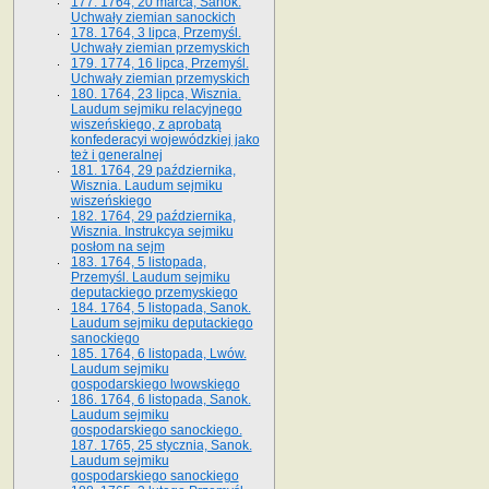
177. 1764, 20 marca, Sanok.
Uchwały ziemian sanockich
178. 1764, 3 lipca, Przemyśl.
Uchwały ziemian przemyskich
179. 1774, 16 lipca, Przemyśl.
Uchwały ziemian przemyskich
180. 1764, 23 lipca, Wisznia.
Laudum sejmiku relacyjnego
wiszeńskiego, z aprobatą
konfederacyi wojewódzkiej jako
też i generalnej
181. 1764, 29 października,
Wisznia. Laudum sejmiku
wiszeńskiego
182. 1764, 29 października,
Wisznia. Instrukcya sejmiku
posłom na sejm
183. 1764, 5 listopada,
Przemyśl. Laudum sejmiku
deputackiego przemyskiego
184. 1764, 5 listopada, Sanok.
Laudum sejmiku deputackiego
sanockiego
185. 1764, 6 listopada, Lwów.
Laudum sejmiku
gospodarskiego lwowskiego
186. 1764, 6 listopada, Sanok.
Laudum sejmiku
gospodarskiego sanockiego.
187. 1765, 25 stycznia, Sanok.
Laudum sejmiku
gospodarskiego sanockiego