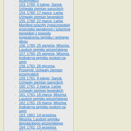
przemyskich
153. 1760, 4 lutego, Sanok.
Uchwała ziemian sanockich
154. 1760, 17 marca, Lwów.
Uchwały ziemian lwowskich
155. 1760, 22 marca, Lwów.
Manifest szlachty żydaczowskiej
przeciwko senatorom i szlachcie
lwowskiej z po­wodu
pogwałcenia sejmiku i wolnego
głosu
156. 1760, 25 sierpnia, Wisznia.
Laudum sejmiku wiszeńskiego
157. 1760, 25 sierpnia, Wisznia.
Instrukcya sejmiku posłom na
sejm
158. 1761, 26 stycznia,
Przemyśl. Uchwały ziemian
przemyskich
159. 1761, 9 lutego, Sanok.
Uchwały ziemian sanockich
160. 1761, 2 marca, Lwów.
Uchwały ziemian lwowskich
161. 1761, 16 marca, Wisznia.
Laudum sejmiku wiszeńskiego
162. 1761, 16 marca, Wisznia.
Instrukcya sejmiku posłom na
sejm
163. 1861, 14 września,
Wisznia. Laudum sejmiku
deputackiego wiszeńskiego
164. 1761, 15 września,