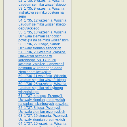
52. 1735, 9 września, Wisznia.
Laudum sejmiku wiszeńskiego
53. 1735, 9 września, Wisznia.
Instrukcya sejmiku posłom na
sejm
54. 1735, 12 września, Wisznia.
Laudum sejmiku wiszeńskiego
deputackiego
55. 1735, 13 września, Wisznia.
Uchwała ziemian sanockich
powzięta na sejmiku wiszeńskim
56. 1736, 27 lutego, Sanok.
Uchwały ziemian sanockich
57. 1736, 20 kwietnia, Załoźce.
Uniwersał hetmana w.
koronnego. 58. 1736. 20
kwietnia, Załoźce. Odpowiedź
hetmana w. koronnego dana
ziemianom lwowskim
59. 1736, 11 września, Wisznia.
Laudum sejmiku wiszeńskiego
60. 1736, 25 września, Wisznia.
Laudum sejmiku relacyjnego
wiszeńskiego
61. 1737, 4 lutego, Przemyśl.
Uchwały ziemian przemyskich
na sądach skarbowych powzięte
62. 1737, 8 lipca, Przemyśl.
Uchwała ziemian przemyskich
63. 1737, 19 sierpnia, Przemyśl.
Uchwały ziemian przemyskich
64. 1737, 10 września, Wisznia.