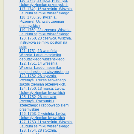
116. 1749, 28 lipca, Przemyśl.
Uchwały ziemian przemyskich
117. 1749, 16 września, Wisznia.
Laudum sejmiku wiszeńskiego
118. 1750, 26 stycznia,
Przemyśl. Uchwały ziemian
przemyskich
119. 1750, 23 czerwca, Wisznia.
Laudum sejmiku wiszeńskiego
120. 1750, 23 czerwca, Wisznia.
Instrukcya sejmiku posłom na
sejm
121. 1751, 13 września,
Wisznia. Laudum sejmiku
deputackiego wiszeńskiego
122. 1751, 14 września,
Wisznia. Laudum sejmiku
gospodarskiego wiszeńskiego
123. 1752, 26 stycznia,
Przemyśl. Reces zerwanego
zjazdu ziemian przemyskich.
124. 1750, 13 marca, Lwów.
Uchwały ziemian lwowskich
125. 1752, 26 czerwca,
Przemyśl. Rachunki z
szelężnego i czopowego ziemi
przemyskiej
126. 1753, 2 kwietnia, Lwów.
Uchwały ziemian lwowskich
127. 1753, 11 września, Wisznia.
Laudum sejmiku wiszeńskiego
128. 1754, 28 stycznia,