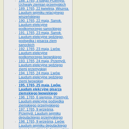
188. 1765, 3 lutego Przemyśl.
Uchwały ziemian przemyskich
189. 1765, 22 kwietnia, Wisznia.
Laudum sejmiku relacyjnego
wiszeńskiego
190. 1765, 22 maja, Sanok.
Laudum elekcyjne
podkomorzego sanockiego
191. 1765, 23 maja, Sanok.
Laudum elekcyjne sędziego,
podsędka i pisarza ziem
sanockich
192. 1765, 23 maja, Lwów.
Laudum elekcyjne
podkomorzego lwowskiego
193. 1765, 24 maja, Przemyśl.
Laudum elekcyjne sędziego
ziemi przemyskiej
194. 1765, 24 maja, Lwów.
Laudum elekcyjne sędziego
ziemi lwowskiej
195. 1765, 25 maja, Lwów.
Laudum elekcyjne pisarza
ziemskiego lwowskiego
196. 1765, 6 sierpnia, Przemyśl.
Laudum elekcyjne podsędka
ziemskiego przemyskiego
197. 1765, 9 września,
Przemyśl. Laudum sejmiku
deputackiego przemyskiego
198. 1765, 9 września, Lwów.
Laudum sejmiku deputackiego