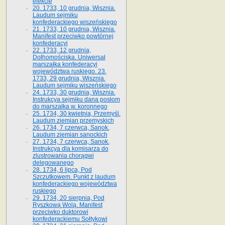
elekcie
20. 1733, 10 grudnia, Wisznia.
Laudum sejmiku
konfederackiego wiszeńskiego
21. 1733, 10 grudnia, Wisznia.
Manifest przeciwko powtórnej
konfederacyi
22. 1733, 12 grudnia,
Dołhomościska. Uniwersał
marszałka konfederacyi
województwa ruskiego. 23.
1733, 29 grudnia, Wisznia.
Laudum sejmiku wiszeńskiego
24. 1733, 30 grudnia, Wisznia.
Instrukcya sejmiku dana posłom
do marszałka w. koronnego
25. 1734, 30 kwietnia, Przemyśl.
Laudum ziemian przemyskich
26. 1734, 7 czerwca, Sanok.
Laudum ziemian sanockich
27. 1734, 7 czerwca, Sanok.
Instrukcya dla komisarza do
zlustrowania chorągwi
delegowanego
28. 1734, 6 lipca, Pod
Szczutkowem. Punkt z laudum
konfederackiego województwa
ruskiego
29. 1734, 20 sierpnia, Pod
Ryszkową Wolą. Manifest
przeciwko duktorowi
konfederackiemu Sołtykowi