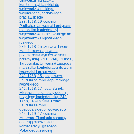
Uniwersał marszałka
konfederacyi barskiej do
województw ruskiego,
wołyńskiego, podolskiego i
bracławskiego
238. 1768, 29 kwietnia,
Podhajce. Uniwersał i ordynans
marszałka konfederacyi
województwa bracławskiego do
wo­jewództwa kijowskiego i
ruskiego
239. 1768, 25 czerwca, Lwów.
Manifestacya z powodu
przeciążenia dymów w ziemi
przemyskiej. 240. 1768, 12 lipca,
Targowiska. Uniwersał zastępcy
marszałka konfederacyi do ziemi
lwowskiej i przemyskiej
241. 1768, 15 lipca, Lwów.
Laudum sejmiku deputackiego
lwowskiego
242. 1768, 17 lipca, Sanok.
Mieszczanie sanoccy składają
przysięgę konfederacką. 243.
1768, 14 września, Lwów.
Laudum sejmiku
gospodarskiego lwowskiego
244. 1769, 17 kwietnia,
Muszyna. Ziemianie sanoccy
obierają marszałkiem
konfederacyi Ignacego
Potockiego, starostę