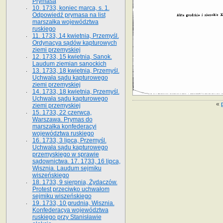
Prymasa
10. 1733, koniec marca, s. 1.
Odpowiedź prymasa na list
marszałka województwa
ruskiego
11. 1733, 14 kwietnia, Przemyśl.
Ordynacya sądów kapturowych
ziemi przemyskiej
12. 1733, 15 kwietnia, Sanok.
Laudum ziemian sanockich
13. 1733, 18 kwietnia, Przemyśl.
Uchwała sądu kapturowego
ziemi przemyskiej
14. 1733, 18 kwietnia, Przemyśl.
Uchwała sądu kapturowego
«
ziemi przemyskiej
15. 1733, 22 czerwca,
Warszawa. Prymas do
marszałka konfederacyi
województwa ruskiego
16. 1733, 3 lipca, Przemyśl.
Uchwała sądu kapturowego
przemyskiego w sprawie
sądownictwa. 17. 1733, 16 lipca,
Wisznia. Laudum sejmiku
wiszeńskiego
18. 1733, 9 sierpnia, Żydaczów.
Protest przeciwko uchwałom
sejmiku wiszeńskiego
19. 1733, 10 grudnia, Wisznia.
Konfederacya województwa
ruskiego przy Stanisławie