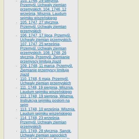
103. 1746, 29 sierpnia,
Przemyśl. Uchwały ziemian
przemyskich. 104. 1746, 12
września, Wisznia. Laudum
sejmiku wiszeńskiego
105. 1747, 27 stycznia,
Przemyśl. Uchwały ziemian
przemyskich
106. 1747, 17 lipca, Przemyśl.
Uchwały ziemian przemyskich.
107. 1747, 25 września,
Przemyśl. Uchwały ziemian
przemyskich. 108. 1748, 26
stycznia, Przemyśl. Ziemianie
przemyscy limitują zjazd
109. 1748, 11 marca, Przemyśl.
Ziemianie przemyscy limitują
zjazd
110. 1748, 6 maja, Przemyśl.
Uchwały ziemian przemyskich
111. 1748, 19 sierpnia, Wisznia.
Laudum sejmiku wiszeńskiego
112. 1748, 19 sierpnia, Wisznia.
Instrukcya sejmiku posłom na
sejm
113. 1748, 10 września, Wisznia.
Laudum sejmiku wiszeńskiego
114. 1748, 23 września,
Przemyśl. Uchwały ziemian
przemyskich
115. 1749, 28 stycznia, Sanok.
Uchwały ziemian sanockich