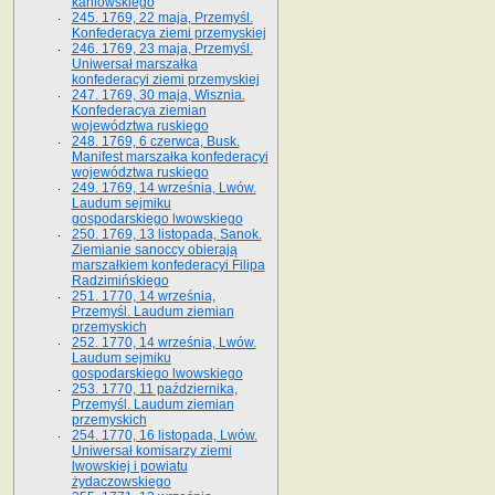
kaniowskiego
245. 1769, 22 maja, Przemyśl.
Konfederacya ziemi przemyskiej
246. 1769, 23 maja, Przemyśl.
Uniwersał marszałka
konfederacyi ziemi przemyskiej
247. 1769, 30 maja, Wisznia.
Konfederacya ziemian
województwa ruskiego
248. 1769, 6 czerwca, Busk.
Manifest marszałka konfederacyi
województwa ruskiego
249. 1769, 14 września, Lwów.
Laudum sejmiku
gospodarskiego lwowskiego
250. 1769, 13 listopada, Sanok.
Ziemianie sanoccy obierają
marszałkiem konfederacyi Filipa
Radzimińskiego
251. 1770, 14 września,
Przemyśl. Laudum ziemian
przemyskich
252. 1770, 14 września, Lwów.
Laudum sejmiku
gospodarskiego lwowskiego
253. 1770, 11 października,
Przemyśl. Laudum ziemian
przemyskich
254. 1770, 16 listopada, Lwów.
Uniwersał komisarzy ziemi
lwowskiej i powiatu
żydaczowskiego