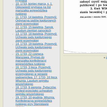
Prymasa
10. 1733, koniec marca, s. 1.
Odpowiedź prymasa na list
marszałka województwa
ruskiego
11. 1733, 14 kwietnia, Przemyśl.
Ordynacya sądów kapturowych
ziemi przemyskiej
12. 1733, 15 kwietnia, Sanok.
Laudum ziemian sanockich
13. 1733, 18 kwietnia, Przemyśl.
Uchwała sądu kapturowego
ziemi przemyskiej
14. 1733, 18 kwietnia, Przemyśl.
Uchwała sądu kapturowego
ziemi przemyskiej
15. 1733, 22 czerwca,
Warszawa. Prymas do
«
marszałka konfederacyi
województwa ruskiego
16. 1733, 3 lipca, Przemyśl.
Uchwała sądu kapturowego
przemyskiego w sprawie
sądownictwa. 17. 1733, 16 lipca,
Wisznia. Laudum sejmiku
wiszeńskiego
18. 1733, 9 sierpnia, Żydaczów.
Protest przeciwko uchwałom
sejmiku wiszeńskiego
19. 1733, 10 grudnia, Wisznia.
Konfederacya województwa
ruskiego przy Stanisławie