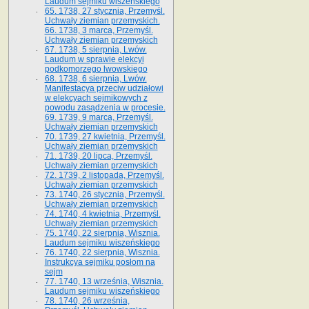
Laudum sejmiku wiszeńskiego
65. 1738, 27 stycznia, Przemyśl.
Uchwały ziemian przemyskich­­.
66. 1738, 3 marca, Przemyśl.
Uchwały ziemian przemyskich­
67. 1738, 5 sierpnia, Lwów.
Laudum w sprawie elekcyi
podkomorzego lwowskiego
68. 1738, 6 sierpnia, Lwów.
Manifestacya przeciw udziałowi
w elekcyach sejmikowych z
powodu zasądzenia w procesie.
69. 1739, 9 marca, Przemyśl.
Uchwały ziemian przemyskich
70. 1739, 27 kwietnia, Przemyśl.
Uchwały ziemian przemyskich
71. 1739, 20 lipca, Przemyśl.
Uchwały ziemian przemyskich
72. 1739, 2 listopada, Przemyśl.
Uchwały ziemian przemyskich
73. 1740, 26 stycznia, Przemyśl.
Uchwały ziemian przemyskich
74. 1740, 4 kwietnia, Przemyśl.
Uchwały ziemian przemyskich
75. 1740, 22 sierpnia, Wisznia.
Laudum sejmiku wiszeńskiego
76. 1740, 22 sierpnia, Wisznia.
Instrukcya sejmiku posłom na
sejm
77. 1740, 13 września, Wisznia.
Laudum sejmiku wiszeńskiego
78. 1740, 26 września,