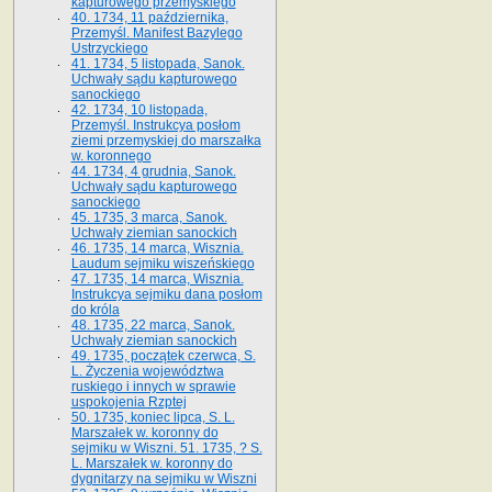
kapturowego przemyskiego
40. 1734, 11 października,
Przemyśl. Manifest Bazylego
Ustrzyckiego
41. 1734, 5 listopada, Sanok.
Uchwały sądu kapturowego
sanockiego
42. 1734, 10 listopada,
Przemyśl. Instrukcya posłom
ziemi przemyskiej do marszałka
w. koronnego
44. 1734, 4 grudnia, Sanok.
Uchwały sądu kapturowego
sanockiego
45. 1735, 3 marca, Sanok.
Uchwały ziemian sanockich
46. 1735, 14 marca, Wisznia.
Laudum sejmiku wiszeńskiego
47. 1735, 14 marca, Wisznia.
Instrukcya sejmiku dana posłom
do króla
48. 1735, 22 marca, Sanok.
Uchwały ziemian sanockich
49. 1735, początek czerwca, S.
L. Życzenia województwa
ruskiego i innych w sprawie
uspokojenia Rzptej
50. 1735, koniec lipca, S. L.
Marszałek w. koronny do
sejmiku w Wiszni. 51. 1735, ? S.
L. Marszałek w. koronny do
dygnitarzy na sejmiku w Wiszni