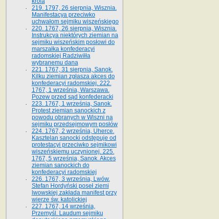
króla
219. 1797, 26 sierpnia, Wisznia.
Manifestacya przeciwko
uchwałom sejmiku wiszeńskiego
220. 1767, 26 sierpnia, Wisznia.
Instrukcya niektórych ziemian na
sejmiku wiszeńskim posłowi do
marszałka konfe­deracyi
radomskiej Radziwiłła
wybranemu dana
221. 1767, 31 sierpnia, Sanok.
Kilku ziemian zgłasza akces do
konfederacyi radomskiej. 222.
1767, 1 września, Warszawa.
Pozew przed sąd konfederacki
223. 1767, 1 września, Sanok.
Protest ziemian sanockich z
powodu obranych w Wiszni na
sejmiku przedsejmo­wym posłów
224. 1767, 2 września, Uherce.
Kasztelan sanocki odstępuje od
protestacyi przeciwko sejmikowi
wiszeńskiemu uczynionej. 225.
1767, 5 września, Sanok. Akces
ziemian sanockich do
konfederacyi radomskiej
226. 1767, 3 września, Lwów.
Stefan Hordyński poseł ziemi
lwowskiej zakłada manifest przy
wierze św. ka­tolickiej
227. 1767, 14 września,
Przemyśl. Laudum sejmiku