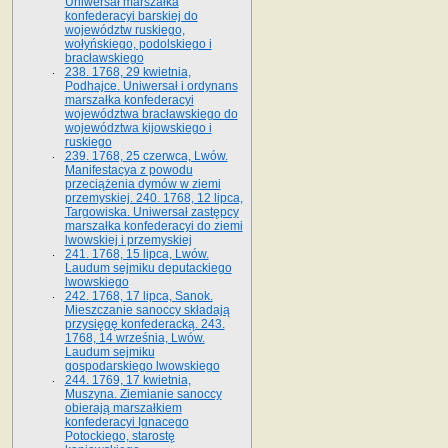
Uniwersał marszałka
konfederacyi barskiej do
województw ruskiego,
wołyńskiego, podolskiego i
bracławskiego
238. 1768, 29 kwietnia,
Podhajce. Uniwersał i ordynans
marszałka konfederacyi
województwa bracławskiego do
wo­jewództwa kijowskiego i
ruskiego
239. 1768, 25 czerwca, Lwów.
Manifestacya z powodu
przeciążenia dymów w ziemi
przemyskiej. 240. 1768, 12 lipca,
Targowiska. Uniwersał zastępcy
marszałka konfederacyi do ziemi
lwowskiej i przemyskiej
241. 1768, 15 lipca, Lwów.
Laudum sejmiku deputackiego
lwowskiego
242. 1768, 17 lipca, Sanok.
Mieszczanie sanoccy składają
przysięgę konfederacką. 243.
1768, 14 września, Lwów.
Laudum sejmiku
gospodarskiego lwowskiego
244. 1769, 17 kwietnia,
Muszyna. Ziemianie sanoccy
obierają marszałkiem
konfederacyi Ignacego
Potockiego, starostę