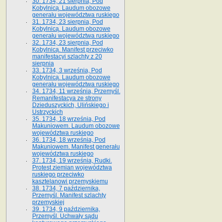
30. 1734, 21 sierpnia, Pod
Kobylnicą. Laudum obozowe
generału województwa ruskiego
31. 1734, 23 sierpnia, Pod
Kobylnicą. Laudum obozowe
generału województwa ruskiego
32. 1734, 23 sierpnia, Pod
Kobylnicą. Manifest przeciwko
manifestacyi szlachty z 20
sierpnia
33. 1734, 3 września, Pod
Kobylnicą. Laudum obozowe
generału województwa ruskiego
34. 1734, 11 września, Przemyśl.
Remanifestacya ze strony
Dzieduszyckich, Ulińskiego i
Ustrzyckich
35. 1734, 18 września, Pod
Makuniowem. Laudum obozowe
województwa ruskiego
36. 1734, 18 września, Pod
Makuniowem. Manifest generału
województwa ruskiego
37. 1734, 19 września, Rudki.
Protest ziemian województwa
ruskiego przeciwko
kasztelanowi przemyskiemu
38. 1734, 7 października,
Przemyśl. Manifest szlachty
przemyskiej
39. 1734, 9 października,
Przemyśl. Uchwały sądu