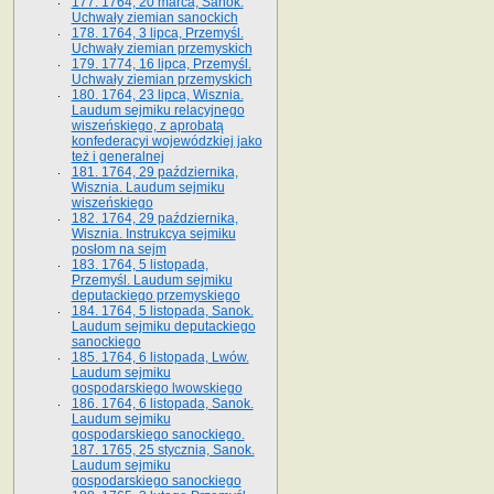
177. 1764, 20 marca, Sanok.
Uchwały ziemian sanockich
178. 1764, 3 lipca, Przemyśl.
Uchwały ziemian przemyskich
179. 1774, 16 lipca, Przemyśl.
Uchwały ziemian przemyskich
180. 1764, 23 lipca, Wisznia.
Laudum sejmiku relacyjnego
wiszeńskiego, z aprobatą
konfederacyi wojewódzkiej jako
też i generalnej
181. 1764, 29 października,
Wisznia. Laudum sejmiku
wiszeńskiego
182. 1764, 29 października,
Wisznia. Instrukcya sejmiku
posłom na sejm
183. 1764, 5 listopada,
Przemyśl. Laudum sejmiku
deputackiego przemyskiego
184. 1764, 5 listopada, Sanok.
Laudum sejmiku deputackiego
sanockiego
185. 1764, 6 listopada, Lwów.
Laudum sejmiku
gospodarskiego lwowskiego
186. 1764, 6 listopada, Sanok.
Laudum sejmiku
gospodarskiego sanockiego.
187. 1765, 25 stycznia, Sanok.
Laudum sejmiku
gospodarskiego sanockiego