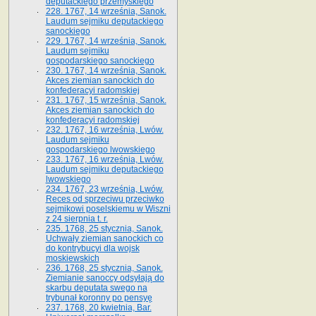
deputackiego przemyskiego
228. 1767, 14 września, Sanok.
Laudum sejmiku deputackiego
sanockiego
229. 1767, 14 września, Sanok.
Laudum sejmiku
gospodarskiego sanockiego
230. 1767, 14 września, Sanok.
Akces ziemian sanockich do
konfederacyi radomskiej
231. 1767, 15 września, Sanok.
Akces ziemian sanockich do
konfederacyi radomskiej
232. 1767, 16 września, Lwów.
Laudum sejmiku
gospodarskiego lwowskiego
233. 1767, 16 września, Lwów.
Laudum sejmiku deputackiego
lwowskiego
234. 1767, 23 września, Lwów.
Reces od sprzeciwu przeciwko
sejmikowi poselskiemu w Wiszni
z 24 sierpnia t. r.
235. 1768, 25 stycznia, Sanok.
Uchwały ziemian sanockich co
do kontrybucyi dla wojsk
moskiewskich
236. 1768, 25 stycznia, Sanok.
Ziemianie sanoccy odsyłają do
skarbu deputata swego na
trybunał koronny po pensyę
237. 1768, 20 kwietnia, Bar.