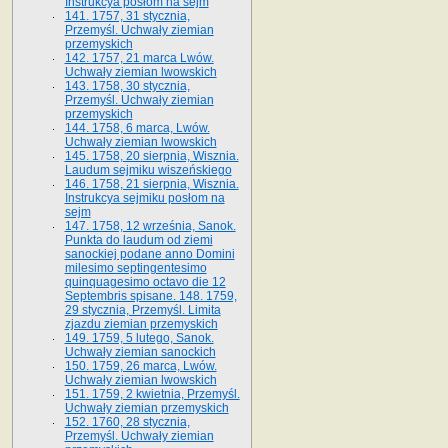
Instrukcya posłom na sejm
141. 1757, 31 stycznia,
Przemyśl. Uchwały ziemian
przemyskich
142. 1757, 21 marca Lwów.
Uchwały ziemian lwowskich
143. 1758, 30 stycznia,
Przemyśl. Uchwały ziemian
przemyskich
144. 1758, 6 marca, Lwów.
Uchwały ziemian lwowskich
145. 1758, 20 sierpnia, Wisznia.
Laudum sejmiku wiszeńskiego
146. 1758, 21 sierpnia, Wisznia.
Instrukcya sejmiku posłom na
sejm
147. 1758, 12 września, Sanok.
Punkta do laudum od ziemi
sanockiej podane anno Domini
milesimo septingentesimo
quinquagesimo octavo die 12
Septembris spisane. 148. 1759,
29 stycznia, Przemyśl. Limita
zjazdu ziemian przemyskich
149. 1759, 5 lutego, Sanok.
Uchwały ziemian sanockich
150. 1759, 26 marca, Lwów.
Uchwały ziemian lwowskich
151. 1759, 2 kwietnia, Przemyśl.
Uchwały ziemian przemyskich
152. 1760, 28 stycznia,
Przemyśl. Uchwały ziemian