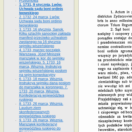
Przedmowa
1. 1731, 9 stycznia, Lwów.
Uchwała sądu boni ordinis
lwowskiego
2. 1732, 24 marca, Lwów.
Uchwała sądu boni ordinis
lwowskiego
3. 1733, 16 stycznia, Sanok.
Kilku szlachty sanockiej zakłada
manifest przeciwko uchwałom
zwołanego na 16 stycz­nia
sejmiku wiszeńskiego
4. 1733, marzec początek,
Warszawa. Józef Mniszek
marszałek w. kor. do sejmiku
wiszeńskiego. 5. 1733, 16
marca, Wisznia. Instrukcya
sejmiku wiszeńskiego posłom
na sejm konwokacyjny
6. 1733, 18 marca, Wisznia.
Instrukcya sejmiku dana posłom
do marszałka w. koronnego. 7.
1733, 20 marca, Wisznia.
Konfederacya województwa
ruskiego
8. 1733, 26 marca, Wisznia.
Laudum ziem
skonfederowanych
województwa ruskiego
9. 1733, 26 marca, Wisznia.
Marszałek konfederacyi
województwa ruskiego do