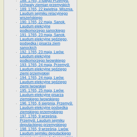
188. 1765, 3 lutego Przemyśl.
Uchwały ziemian przemyskich
189. 1765, 22 kwietnia, Wisznia.
Laudum sejmiku relacyjnego
wiszeńskiego
190. 1765, 22 maja, Sanok.
Laudum elekcyjne
podkomorzego sanockiego
191. 1765, 23 maja, Sanok.
Laudum elekcyjne sędziego,
podsędka i pisarza ziem
sanockich
192. 1765, 23 maja, Lwów.
Laudum elekcyjne
podkomorzego lwowskiego
193. 1765, 24 maja, Przemyśl.
Laudum elekcyjne sędziego
ziemi przemyskiej
194. 1765, 24 maja, Lwów.
Laudum elekcyjne sędziego
ziemi lwowskiej
195. 1765, 25 maja, Lwów.
Laudum elekcyjne pisarza
ziemskiego lwowskiego
196. 1765, 6 sierpnia, Przemyśl.
Laudum elekcyjne podsędka
ziemskiego przemyskiego
197. 1765, 9 września,
Przemyśl. Laudum sejmiku
deputackiego przemyskiego
198. 1765, 9 września, Lwów.
Laudum sejmiku deputackiego