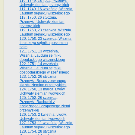
116. 1749, 28 lipca, Przemyśl.
Uchwały ziemian przemyskich
117. 1749, 16 września, Wisznia.
Laudum sejmiku wiszeńskiego
118. 1750, 26 stycznia,
Przemyśl. Uchwały ziemian
przemyskich
119. 1750, 23 czerwca, Wisznia.
Laudum sejmiku wiszeńskiego
120. 1750, 23 czerwca, Wisznia.
Instrukcya sejmiku posłom na
sejm
121. 1751, 13 września,
Wisznia. Laudum sejmiku
deputackiego wiszeńskiego
122. 1751, 14 września,
Wisznia. Laudum sejmiku
gospodarskiego wiszeńskiego
123. 1752, 26 stycznia,
Przemyśl. Reces zerwanego
zjazdu ziemian przemyskich.
124. 1750, 13 marca, Lwów.
Uchwały ziemian lwowskich
125. 1752, 26 czerwca,
Przemyśl. Rachunki z
szelężnego i czopowego ziemi
przemyskiej
126. 1753, 2 kwietnia, Lwów.
Uchwały ziemian lwowskich
127. 1753, 11 września, Wisznia.
Laudum sejmiku wiszeńskiego
128. 1754, 28 stycznia,