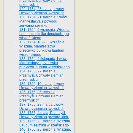
Przemyśl. Uchwały ziemian
przemyskich
129. 1754, 25 marca, Lwów.
Uchwały ziemian lwowskich
130. 1754, 21 sierpnia, Lwów.
Manifestacya z powodu
zerwania sejmiku
131. 1754, 9 września, Wisznia.
Laudum sejmiku deputackiego
wiszeńskiego
132. 1754, 10—11 września,
Wisznia. Manifestacya
przeciwko punktowi laudum
wiszeńskiego
133. 1754, 4 listopada, Lwów.
Manifestacya przeciwko
punktowi laudum wiszeńskiego
134. 1755, 27 stycznia,
Przemyśl. Uchwały ziemian
przemyskich
135. 1755, 10 marca, Lwów.
Uchwały ziemian lwowskich
136. 1756, 26 stycznia,
Przemyśl. Uchwały ziemian
przemyskich
137. 1756, 29 marca Lwów.
Uchwały ziemian lwowskich
138. 1756, 4 maja, Przemyśl.
Uchwały ziemian przemyskich.
139. 1756, 23 sierpnia, Wisznia.
Laudum sejmiku wiszeńskiego
140. 1756, 23 sierpnia, Wisznia.