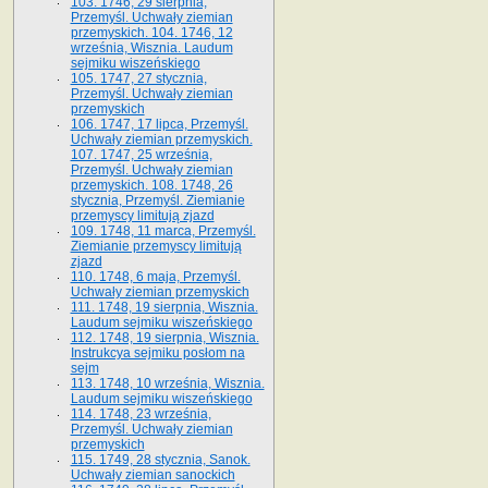
103. 1746, 29 sierpnia,
Przemyśl. Uchwały ziemian
przemyskich. 104. 1746, 12
września, Wisznia. Laudum
sejmiku wiszeńskiego
105. 1747, 27 stycznia,
Przemyśl. Uchwały ziemian
przemyskich
106. 1747, 17 lipca, Przemyśl.
Uchwały ziemian przemyskich.
107. 1747, 25 września,
Przemyśl. Uchwały ziemian
przemyskich. 108. 1748, 26
stycznia, Przemyśl. Ziemianie
przemyscy limitują zjazd
109. 1748, 11 marca, Przemyśl.
Ziemianie przemyscy limitują
zjazd
110. 1748, 6 maja, Przemyśl.
Uchwały ziemian przemyskich
111. 1748, 19 sierpnia, Wisznia.
Laudum sejmiku wiszeńskiego
112. 1748, 19 sierpnia, Wisznia.
Instrukcya sejmiku posłom na
sejm
113. 1748, 10 września, Wisznia.
Laudum sejmiku wiszeńskiego
114. 1748, 23 września,
Przemyśl. Uchwały ziemian
przemyskich
115. 1749, 28 stycznia, Sanok.
Uchwały ziemian sanockich