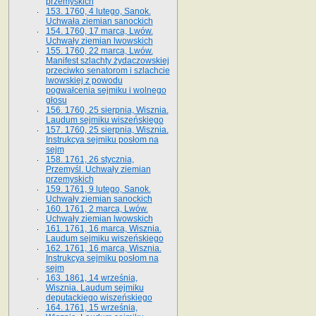
przemyskich
153. 1760, 4 lutego, Sanok.
Uchwała ziemian sanockich
154. 1760, 17 marca, Lwów.
Uchwały ziemian lwowskich
155. 1760, 22 marca, Lwów.
Manifest szlachty żydaczowskiej
przeciwko senatorom i szlachcie
lwowskiej z po­wodu
pogwałcenia sejmiku i wolnego
głosu
156. 1760, 25 sierpnia, Wisznia.
Laudum sejmiku wiszeńskiego
157. 1760, 25 sierpnia, Wisznia.
Instrukcya sejmiku posłom na
sejm
158. 1761, 26 stycznia,
Przemyśl. Uchwały ziemian
przemyskich
159. 1761, 9 lutego, Sanok.
Uchwały ziemian sanockich
160. 1761, 2 marca, Lwów.
Uchwały ziemian lwowskich
161. 1761, 16 marca, Wisznia.
Laudum sejmiku wiszeńskiego
162. 1761, 16 marca, Wisznia.
Instrukcya sejmiku posłom na
sejm
163. 1861, 14 września,
Wisznia. Laudum sejmiku
deputackiego wiszeńskiego
164. 1761, 15 września,