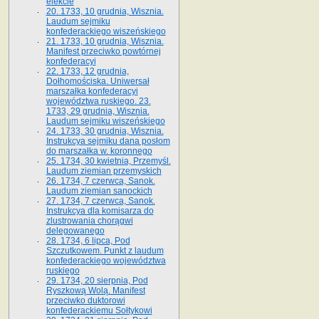
elekcie
20. 1733, 10 grudnia, Wisznia.
Laudum sejmiku
konfederackiego wiszeńskiego
21. 1733, 10 grudnia, Wisznia.
Manifest przeciwko powtórnej
konfederacyi
22. 1733, 12 grudnia,
Dołhomościska. Uniwersał
marszałka konfederacyi
województwa ruskiego. 23.
1733, 29 grudnia, Wisznia.
Laudum sejmiku wiszeńskiego
24. 1733, 30 grudnia, Wisznia.
Instrukcya sejmiku dana posłom
do marszałka w. koronnego
25. 1734, 30 kwietnia, Przemyśl.
Laudum ziemian przemyskich
26. 1734, 7 czerwca, Sanok.
Laudum ziemian sanockich
27. 1734, 7 czerwca, Sanok.
Instrukcya dla komisarza do
zlustrowania chorągwi
delegowanego
28. 1734, 6 lipca, Pod
Szczutkowem. Punkt z laudum
konfederackiego województwa
ruskiego
29. 1734, 20 sierpnia, Pod
Ryszkową Wolą. Manifest
przeciwko duktorowi
konfederackiemu Sołtykowi