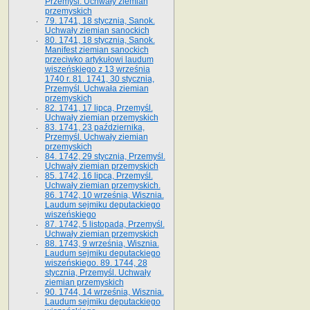
Przemyśl. Uchwały ziemian
przemyskich
79. 1741, 18 stycznia, Sanok.
Uchwały ziemian sanockich
80. 1741, 18 stycznia, Sanok.
Manifest ziemian sanockich
przeciwko artykułowi laudum
wiszeńskiego z 13 wrze­śnia
1740 r. 81. 1741, 30 stycznia,
Przemyśl. Uchwała ziemian
przemyskich
82. 1741, 17 lipca, Przemyśl.
Uchwały ziemian przemyskich
83. 1741, 23 października,
Przemyśl. Uchwały ziemian
przemyskich
84. 1742, 29 stycznia, Przemyśl.
Uchwały ziemian przemyskich
85. 1742, 16 lipca, Przemyśl.
Uchwały ziemian przemyskich.
86. 1742, 10 września, Wisznia.
Laudum sejmiku deputackiego
wiszeńskiego
87. 1742, 5 listopada, Przemyśl.
Uchwały ziemian przemyskich
88. 1743, 9 września, Wisznia.
Laudum sejmiku deputackiego
wiszeńskiego. 89. 1744, 28
stycznia, Przemyśl. Uchwały
ziemian przemyskich
90. 1744, 14 września, Wisznia.
Laudum sejmiku deputackiego