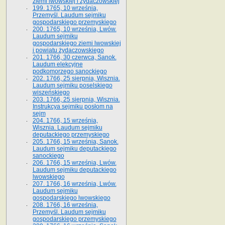
ziemi lwowskiej i żydaczowskiej
199. 1765, 10 września,
Przemyśl. Laudum sejmiku
gospodarskiego przemyskiego
200. 1765, 10 września, Lwów.
Laudum sejmiku
gospodarskiego ziemi lwowskiej
i powiatu żydaczowskiego
201. 1766, 30 czerwca, Sanok.
Laudum elekcyjne
podkomorzego sanockiego
202. 1766, 25 sierpnia, Wisznia.
Laudum sejmiku poselskiego
wiszeńskiego
203. 1766, 25 sierpnia, Wisznia.
Instrukcya sejmiku posłom na
sejm
204. 1766, 15 września,
Wisznia. Laudum sejmiku
deputackiego przemyskiego
205. 1766, 15 września, Sanok.
Laudum sejmiku deputackiego
sanockiego
206. 1766, 15 września, Lwów.
Laudum sejmiku deputackiego
lwowskiego
207. 1766, 16 września, Lwów.
Laudum sejmiku
gospodarskiego lwowskiego
208. 1766, 16 września,
Przemyśl. Laudum sejmiku
gospodarskiego przemyskiego