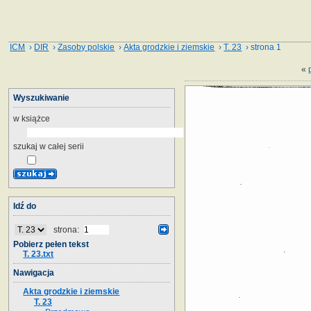
ICM
›
DIR
›
Zasoby polskie
›
Akta grodzkie i ziemskie
›
T. 23
› strona 1
«
Wyszukiwanie
w książce
szukaj w całej serii
Idź do
strona:
Pobierz pełen tekst
T. 23.txt
Nawigacja
Akta grodzkie i ziemskie
T. 23