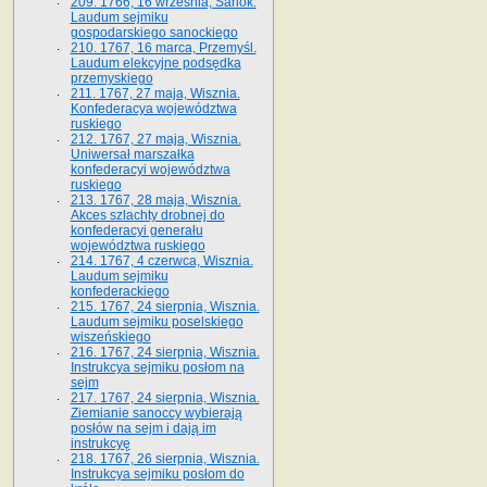
209. 1766, 16 września, Sanok.
Laudum sejmiku
gospodarskiego sanockiego
210. 1767, 16 marca, Przemyśl.
Laudum elekcyjne podsędka
przemyskiego
211. 1767, 27 maja, Wisznia.
Konfederacya województwa
ruskiego
212. 1767, 27 maja, Wisznia.
Uniwersał marszałka
konfederacyi województwa
ruskiego
213. 1767, 28 maja, Wisznia.
Akces szlachty drobnej do
konfederacyi generału
województwa ruskiego
214. 1767, 4 czerwca, Wisznia.
Laudum sejmiku
konfederackiego
215. 1767, 24 sierpnia, Wisznia.
Laudum sejmiku poselskiego
wiszeńskiego
216. 1767, 24 sierpnia, Wisznia.
Instrukcya sejmiku posłom na
sejm
217. 1767, 24 sierpnia, Wisznia.
Ziemianie sanoccy wybierają
posłów na sejm i dają im
instrukcyę
218. 1767, 26 sierpnia, Wisznia.
Instrukcya sejmiku posłom do