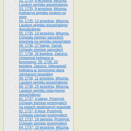
52. 1735, 9 września, Wisznia.
Laudum sejmiku wiszeńskiego
53. 1735, 9 września, Wisznia.
Instrukcya sejmiku posłom na
sejm
54. 1735, 12 września, Wisznia.
Laudum sejmiku wiszeńskiego
deputackiego
55. 1735, 13 września, Wisznia.
Uchwała ziemian sanockich
powzięta na sejmiku wiszeńskim
56. 1736, 27 lutego, Sanok.
Uchwały ziemian sanockich
57. 1736, 20 kwietnia, Załoźce.
Uniwersał hetmana w.
koronnego. 58. 1736. 20
kwietnia, Załoźce. Odpowiedź
hetmana w. koronnego dana
ziemianom lwowskim
59. 1736, 11 września, Wisznia.
Laudum sejmiku wiszeńskiego
60. 1736, 25 września, Wisznia.
Laudum sejmiku relacyjnego
wiszeńskiego
61. 1737, 4 lutego, Przemyśl.
Uchwały ziemian przemyskich
na sądach skarbowych powzięte
62. 1737, 8 lipca, Przemyśl.
Uchwała ziemian przemyskich
63. 1737, 19 sierpnia, Przemyśl.
Uchwały ziemian przemyskich
64. 1737, 10 września, Wisznia.