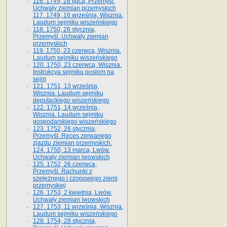
116. 1749, 28 lipca, Przemyśl.
Uchwały ziemian przemyskich
117. 1749, 16 września, Wisznia.
Laudum sejmiku wiszeńskiego
118. 1750, 26 stycznia,
Przemyśl. Uchwały ziemian
przemyskich
119. 1750, 23 czerwca, Wisznia.
Laudum sejmiku wiszeńskiego
120. 1750, 23 czerwca, Wisznia.
Instrukcya sejmiku posłom na
sejm
121. 1751, 13 września,
Wisznia. Laudum sejmiku
deputackiego wiszeńskiego
122. 1751, 14 września,
Wisznia. Laudum sejmiku
gospodarskiego wiszeńskiego
123. 1752, 26 stycznia,
Przemyśl. Reces zerwanego
zjazdu ziemian przemyskich.
124. 1750, 13 marca, Lwów.
Uchwały ziemian lwowskich
125. 1752, 26 czerwca,
Przemyśl. Rachunki z
szelężnego i czopowego ziemi
przemyskiej
126. 1753, 2 kwietnia, Lwów.
Uchwały ziemian lwowskich
127. 1753, 11 września, Wisznia.
Laudum sejmiku wiszeńskiego
128. 1754, 28 stycznia,