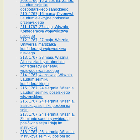
209. 1766, 16 września, Sanok.
Laudum sejmiku
gospodarskiego sanockiego
210. 1767, 16 marca, Przemyśl.
Laudum elekcyjne podsędka
przemyskiego
211. 1767, 27 maja, Wisznia.
Konfederacya województwa
ruskiego
212. 1767, 27 maja, Wisznia.
Uniwersał marszałka
konfederacyi województwa
ruskiego
213. 1767, 28 maja, Wisznia.
Akces szlachty drobnej do
konfederacyi generału
województwa ruskiego
214. 1767, 4 czerwca, Wisznia.
Laudum sejmiku
konfederackiego
215. 1767, 24 sierpnia, Wisznia.
Laudum sejmiku poselskiego
wiszeńskiego
216. 1767, 24 sierpnia, Wisznia.
Instrukcya sejmiku posłom na
sejm
217. 1767, 24 sierpnia, Wisznia.
Ziemianie sanoccy wybierają
posłów na sejm i dają im
instrukcyę
218. 1767, 26 sierpnia, Wisznia.
Instrukcya sejmiku posłom do