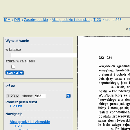
ICM
›
DIR
›
Zasoby polskie
›
Akta grodzkie i ziemskie
›
T. 23
› strona 563
«
Wyszukiwanie
w książce
szukaj w całej serii
Idź do
strona:
Pobierz pełen tekst
T. 23.txt
Nawigacja
Akta grodzkie i ziemskie
T. 23