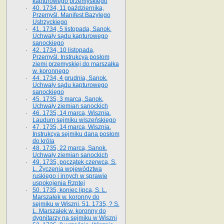
kapturowego przemyskiego
40. 1734, 11 października,
Przemyśl. Manifest Bazylego
Ustrzyckiego
41. 1734, 5 listopada, Sanok.
Uchwały sądu kapturowego
sanockiego
42. 1734, 10 listopada,
Przemyśl. Instrukcya posłom
ziemi przemyskiej do marszałka
w. koronnego
44. 1734, 4 grudnia, Sanok.
Uchwały sądu kapturowego
sanockiego
45. 1735, 3 marca, Sanok.
Uchwały ziemian sanockich
46. 1735, 14 marca, Wisznia.
Laudum sejmiku wiszeńskiego
47. 1735, 14 marca, Wisznia.
Instrukcya sejmiku dana posłom
do króla
48. 1735, 22 marca, Sanok.
Uchwały ziemian sanockich
49. 1735, początek czerwca, S.
L. Życzenia województwa
ruskiego i innych w sprawie
uspokojenia Rzptej
50. 1735, koniec lipca, S. L.
Marszałek w. koronny do
sejmiku w Wiszni. 51. 1735, ? S.
L. Marszałek w. koronny do
dygnitarzy na sejmiku w Wiszni