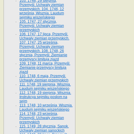
103. 1746, 29 sierpnia,
Przemyśl. Uchwały ziemian
przemyskich. 104. 1746, 12
września, Wisznia. Laudum
sejmiku wiszeńskiego
105. 1747, 27 stycznia,
Przemyśl. Uchwały ziemian
przemyskich
106. 1747, 17 lipca, Przemyśl.
Uchwały ziemian przemyskich.
107. 1747, 25 września,
Przemyśl. Uchwały ziemian
przemyskich. 108. 1748, 26
stycznia, Przemyśl. Ziemianie
przemyscy limitują zjazd
109. 1748, 11 marca, Przemyśl.
Ziemianie przemyscy limitują
zjazd
110. 1748, 6 maja, Przemyśl.
Uchwały ziemian przemyskich
111. 1748, 19 sierpnia, Wisznia.
Laudum sejmiku wiszeńskiego
112. 1748, 19 sierpnia, Wisznia.
Instrukcya sejmiku posłom na
sejm
113. 1748, 10 września, Wisznia.
Laudum sejmiku wiszeńskiego
114. 1748, 23 września,
Przemyśl. Uchwały ziemian
przemyskich
115. 1749, 28 stycznia, Sanok.
Uchwały ziemian sanockich