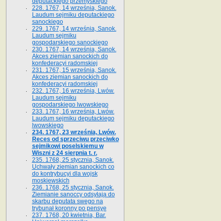
deputackiego przemyskiego
228. 1767, 14 września, Sanok.
Laudum sejmiku deputackiego
sanockiego
229. 1767, 14 września, Sanok.
Laudum sejmiku
gospodarskiego sanockiego
230. 1767, 14 września, Sanok.
Akces ziemian sanockich do
konfederacyi radomskiej
231. 1767, 15 września, Sanok.
Akces ziemian sanockich do
konfederacyi radomskiej
232. 1767, 16 września, Lwów.
Laudum sejmiku
gospodarskiego lwowskiego
233. 1767, 16 września, Lwów.
Laudum sejmiku deputackiego
lwowskiego
234. 1767, 23 września, Lwów.
Reces od sprzeciwu przeciwko
sejmikowi poselskiemu w
Wiszni z 24 sierpnia t. r.
235. 1768, 25 stycznia, Sanok.
Uchwały ziemian sanockich co
do kontrybucyi dla wojsk
moskiewskich
236. 1768, 25 stycznia, Sanok.
Ziemianie sanoccy odsyłają do
skarbu deputata swego na
trybunał koronny po pensyę
237. 1768, 20 kwietnia, Bar.