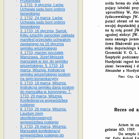
Przedmowa
1. 1731, 9 stycznia, Lwów.
Uchwała sądu boni ordinis
lwowskiego
2. 1732, 24 marca, Lwów.
Uchwała sądu boni ordinis
lwowskiego
3. 1733, 16 stycznia, Sanok.
Kilku szlachty sanockiej zakłada
manifest przeciwko uchwałom
zwołanego na 16 stycz­nia
sejmiku wiszeńskiego
4. 1733, marzec początek,
Warszawa. Józef Mniszek
marszałek w. kor. do sejmiku
wiszeńskiego. 5. 1733, 16
marca, Wisznia. Instrukcya
sejmiku wiszeńskiego posłom
na sejm konwokacyjny
6. 1733, 18 marca, Wisznia.
Instrukcya sejmiku dana posłom
do marszałka w. koronnego. 7.
1733, 20 marca, Wisznia.
Konfederacya województwa
ruskiego
8. 1733, 26 marca, Wisznia.
Laudum ziem
skonfederowanych
województwa ruskiego
9. 1733, 26 marca, Wisznia.
Marszałek konfederacyi
województwa ruskiego do