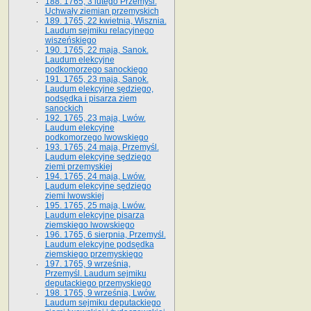
188. 1765, 3 lutego Przemyśl.
Uchwały ziemian przemyskich
189. 1765, 22 kwietnia, Wisznia.
Laudum sejmiku relacyjnego
wiszeńskiego
190. 1765, 22 maja, Sanok.
Laudum elekcyjne
podkomorzego sanockiego
191. 1765, 23 maja, Sanok.
Laudum elekcyjne sędziego,
podsędka i pisarza ziem
sanockich
192. 1765, 23 maja, Lwów.
Laudum elekcyjne
podkomorzego lwowskiego
193. 1765, 24 maja, Przemyśl.
Laudum elekcyjne sędziego
ziemi przemyskiej
194. 1765, 24 maja, Lwów.
Laudum elekcyjne sędziego
ziemi lwowskiej
195. 1765, 25 maja, Lwów.
Laudum elekcyjne pisarza
ziemskiego lwowskiego
196. 1765, 6 sierpnia, Przemyśl.
Laudum elekcyjne podsędka
ziemskiego przemyskiego
197. 1765, 9 września,
Przemyśl. Laudum sejmiku
deputackiego przemyskiego
198. 1765, 9 września, Lwów.
Laudum sejmiku deputackiego