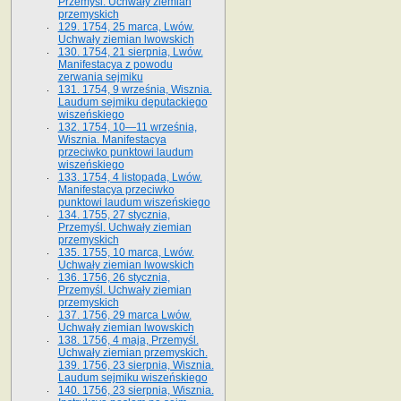
Przemyśl. Uchwały ziemian
przemyskich
129. 1754, 25 marca, Lwów.
Uchwały ziemian lwowskich
130. 1754, 21 sierpnia, Lwów.
Manifestacya z powodu
zerwania sejmiku
131. 1754, 9 września, Wisznia.
Laudum sejmiku deputackiego
wiszeńskiego
132. 1754, 10—11 września,
Wisznia. Manifestacya
przeciwko punktowi laudum
wiszeńskiego
133. 1754, 4 listopada, Lwów.
Manifestacya przeciwko
punktowi laudum wiszeńskiego
134. 1755, 27 stycznia,
Przemyśl. Uchwały ziemian
przemyskich
135. 1755, 10 marca, Lwów.
Uchwały ziemian lwowskich
136. 1756, 26 stycznia,
Przemyśl. Uchwały ziemian
przemyskich
137. 1756, 29 marca Lwów.
Uchwały ziemian lwowskich
138. 1756, 4 maja, Przemyśl.
Uchwały ziemian przemyskich.
139. 1756, 23 sierpnia, Wisznia.
Laudum sejmiku wiszeńskiego
140. 1756, 23 sierpnia, Wisznia.