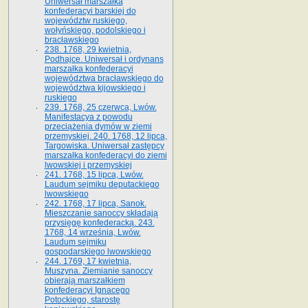
Uniwersał marszałka
konfederacyi barskiej do
województw ruskiego,
wołyńskiego, podolskiego i
bracławskiego
238. 1768, 29 kwietnia,
Podhajce. Uniwersał i ordynans
marszałka konfederacyi
województwa bracławskiego do
wo­jewództwa kijowskiego i
ruskiego
239. 1768, 25 czerwca, Lwów.
Manifestacya z powodu
przeciążenia dymów w ziemi
przemyskiej. 240. 1768, 12 lipca,
Targowiska. Uniwersał zastępcy
marszałka konfederacyi do ziemi
lwowskiej i przemyskiej
241. 1768, 15 lipca, Lwów.
Laudum sejmiku deputackiego
lwowskiego
242. 1768, 17 lipca, Sanok.
Mieszczanie sanoccy składają
przysięgę konfederacką. 243.
1768, 14 września, Lwów.
Laudum sejmiku
gospodarskiego lwowskiego
244. 1769, 17 kwietnia,
Muszyna. Ziemianie sanoccy
obierają marszałkiem
konfederacyi Ignacego
Potockiego, starostę