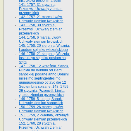
Instrukcya posłom na sejm
141. 1757, 31 stycznia,
Przemyśl. Uchwały ziemian
przemyskich
142. 1757, 21 marca Lwów.
Uchwały ziemian lwowskich
143. 1758, 30 stycznia,
Przemyśl. Uchwały ziemian
przemyskich
144. 1758, 6 marca, Lwów.
Uchwały ziemian lwowskich
145. 1758, 20 sierpnia, Wisznia.
Laudum sejmiku wiszeńskiego
146. 1758, 21 sierpnia, Wisznia.
Instrukcya sejmiku posłom na
sejm
147. 1758, 12 września, Sanok.
Punkta do laudum od ziemi
sanockiej podane anno Domini
milesimo septingentesimo
quinquagesimo octavo die 12
Septembris spisane. 148. 1759,
29 stycznia, Przemyśl. Limita
zjazdu ziemian przemyskich
149. 1759, 5 lutego, Sanok.
Uchwały ziemian sanockich
150. 1759, 26 marca, Lwów.
Uchwały ziemian lwowskich
151. 1759, 2 kwietnia, Przemyśl.
Uchwały ziemian przemyskich
152. 1760, 28 stycznia,
Przemyśl. Uchwały ziemian