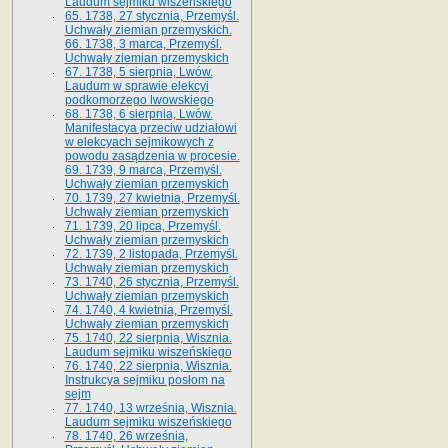
Laudum sejmiku wiszeńskiego
65. 1738, 27 stycznia, Przemyśl.
Uchwały ziemian przemyskich­­.
66. 1738, 3 marca, Przemyśl.
Uchwały ziemian przemyskich­
67. 1738, 5 sierpnia, Lwów.
Laudum w sprawie elekcyi
podkomorzego lwowskiego
68. 1738, 6 sierpnia, Lwów.
Manifestacya przeciw udziałowi
w elekcyach sejmikowych z
powodu zasądzenia w procesie.
69. 1739, 9 marca, Przemyśl.
Uchwały ziemian przemyskich
70. 1739, 27 kwietnia, Przemyśl.
Uchwały ziemian przemyskich
71. 1739, 20 lipca, Przemyśl.
Uchwały ziemian przemyskich
72. 1739, 2 listopada, Przemyśl.
Uchwały ziemian przemyskich
73. 1740, 26 stycznia, Przemyśl.
Uchwały ziemian przemyskich
74. 1740, 4 kwietnia, Przemyśl.
Uchwały ziemian przemyskich
75. 1740, 22 sierpnia, Wisznia.
Laudum sejmiku wiszeńskiego
76. 1740, 22 sierpnia, Wisznia.
Instrukcya sejmiku posłom na
sejm
77. 1740, 13 września, Wisznia.
Laudum sejmiku wiszeńskiego
78. 1740, 26 września,