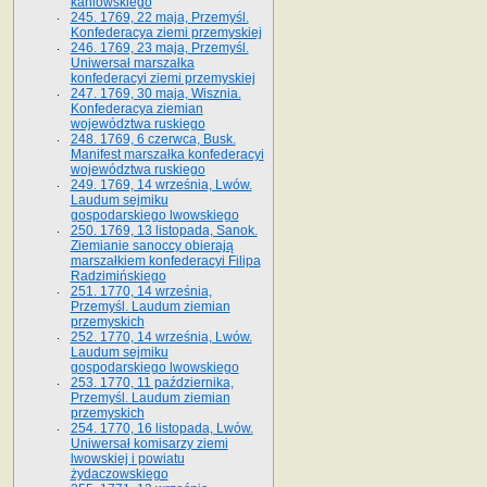
kaniowskiego
245. 1769, 22 maja, Przemyśl.
Konfederacya ziemi przemyskiej
246. 1769, 23 maja, Przemyśl.
Uniwersał marszałka
konfederacyi ziemi przemyskiej
247. 1769, 30 maja, Wisznia.
Konfederacya ziemian
województwa ruskiego
248. 1769, 6 czerwca, Busk.
Manifest marszałka konfederacyi
województwa ruskiego
249. 1769, 14 września, Lwów.
Laudum sejmiku
gospodarskiego lwowskiego
250. 1769, 13 listopada, Sanok.
Ziemianie sanoccy obierają
marszałkiem konfederacyi Filipa
Radzimińskiego
251. 1770, 14 września,
Przemyśl. Laudum ziemian
przemyskich
252. 1770, 14 września, Lwów.
Laudum sejmiku
gospodarskiego lwowskiego
253. 1770, 11 października,
Przemyśl. Laudum ziemian
przemyskich
254. 1770, 16 listopada, Lwów.
Uniwersał komisarzy ziemi
lwowskiej i powiatu
żydaczowskiego