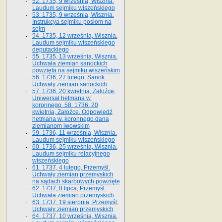
52. 1735, 9 września, Wisznia.
Laudum sejmiku wiszeńskiego
53. 1735, 9 września, Wisznia.
Instrukcya sejmiku posłom na
sejm
54. 1735, 12 września, Wisznia.
Laudum sejmiku wiszeńskiego
deputackiego
55. 1735, 13 września, Wisznia.
Uchwała ziemian sanockich
powzięta na sejmiku wiszeńskim
56. 1736, 27 lutego, Sanok.
Uchwały ziemian sanockich
57. 1736, 20 kwietnia, Załoźce.
Uniwersał hetmana w.
koronnego. 58. 1736. 20
kwietnia, Załoźce. Odpowiedź
hetmana w. koronnego dana
ziemianom lwowskim
59. 1736, 11 września, Wisznia.
Laudum sejmiku wiszeńskiego
60. 1736, 25 września, Wisznia.
Laudum sejmiku relacyjnego
wiszeńskiego
61. 1737, 4 lutego, Przemyśl.
Uchwały ziemian przemyskich
na sądach skarbowych powzięte
62. 1737, 8 lipca, Przemyśl.
Uchwała ziemian przemyskich
63. 1737, 19 sierpnia, Przemyśl.
Uchwały ziemian przemyskich
64. 1737, 10 września, Wisznia.