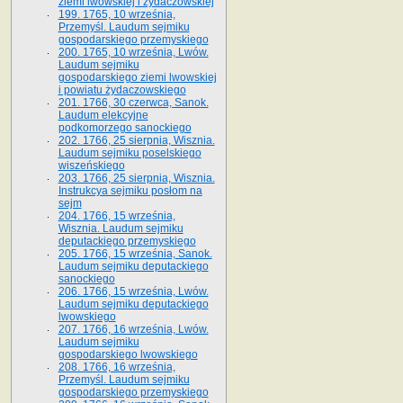
ziemi lwowskiej i żydaczowskiej
199. 1765, 10 września,
Przemyśl. Laudum sejmiku
gospodarskiego przemyskiego
200. 1765, 10 września, Lwów.
Laudum sejmiku
gospodarskiego ziemi lwowskiej
i powiatu żydaczowskiego
201. 1766, 30 czerwca, Sanok.
Laudum elekcyjne
podkomorzego sanockiego
202. 1766, 25 sierpnia, Wisznia.
Laudum sejmiku poselskiego
wiszeńskiego
203. 1766, 25 sierpnia, Wisznia.
Instrukcya sejmiku posłom na
sejm
204. 1766, 15 września,
Wisznia. Laudum sejmiku
deputackiego przemyskiego
205. 1766, 15 września, Sanok.
Laudum sejmiku deputackiego
sanockiego
206. 1766, 15 września, Lwów.
Laudum sejmiku deputackiego
lwowskiego
207. 1766, 16 września, Lwów.
Laudum sejmiku
gospodarskiego lwowskiego
208. 1766, 16 września,
Przemyśl. Laudum sejmiku
gospodarskiego przemyskiego