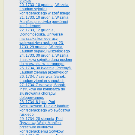
elekcie
20. 1733, 10 grudnia, Wisznia.
Laudum sejmiku
konfederackiego wiszeńskiego
21. 1733, 10 grudnia, Wisznia.
Manifest przeciwko powtórnej
konfederacyi
22. 1733, 12 grudnia,
Dołhomościska. Uniwersał
marszałka konfederacyi
województwa ruskiego. 23.
1733, 29 grudnia, Wisznia.
Laudum sejmiku wiszeńskiego
24. 1733, 30 grudnia, Wisznia.
Instrukcya sejmiku dana posłom
do marszałka w. koronnego
25. 1734, 30 kwietnia, Przemyśl.
Laudum ziemian przemyskich
26. 1734, 7 czerwca, Sanok.
Laudum ziemian sanockich
27. 1734, 7 czerwca, Sanok.
Instrukcya dla komisarza do
zlustrowania chorągwi
delegowanego
28. 1734, 6 lipca, Pod
Szczutkowem. Punkt z laudum
konfederackiego województwa
ruskiego
29. 1734, 20 sierpnia, Pod
Ryszkową Wolą. Manifest
przeciwko duktorowi
konfederackiemu Sołtykowi