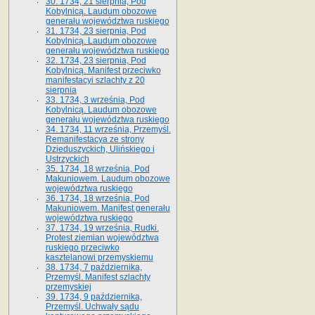
30. 1734, 21 sierpnia, Pod
Kobylnicą. Laudum obozowe
generału województwa ruskiego
31. 1734, 23 sierpnia, Pod
Kobylnicą. Laudum obozowe
generału województwa ruskiego
32. 1734, 23 sierpnia, Pod
Kobylnicą. Manifest przeciwko
manifestacyi szlachty z 20
sierpnia
33. 1734, 3 września, Pod
Kobylnicą. Laudum obozowe
generału województwa ruskiego
34. 1734, 11 września, Przemyśl.
Remanifestacya ze strony
Dzieduszyckich, Ulińskiego i
Ustrzyckich
35. 1734, 18 września, Pod
Makuniowem. Laudum obozowe
województwa ruskiego
36. 1734, 18 września, Pod
Makuniowem. Manifest generału
województwa ruskiego
37. 1734, 19 września, Rudki.
Protest ziemian województwa
ruskiego przeciwko
kasztelanowi przemyskiemu
38. 1734, 7 października,
Przemyśl. Manifest szlachty
przemyskiej
39. 1734, 9 października,
Przemyśl. Uchwały sądu