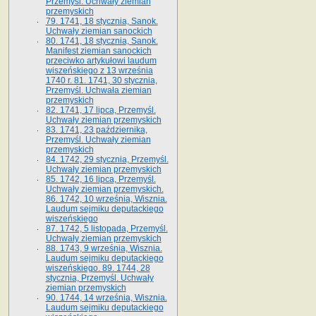
Przemyśl. Uchwały ziemian
przemyskich
79. 1741, 18 stycznia, Sanok.
Uchwały ziemian sanockich
80. 1741, 18 stycznia, Sanok.
Manifest ziemian sanockich
przeciwko artykułowi laudum
wiszeńskiego z 13 wrze­śnia
1740 r. 81. 1741, 30 stycznia,
Przemyśl. Uchwała ziemian
przemyskich
82. 1741, 17 lipca, Przemyśl.
Uchwały ziemian przemyskich
83. 1741, 23 października,
Przemyśl. Uchwały ziemian
przemyskich
84. 1742, 29 stycznia, Przemyśl.
Uchwały ziemian przemyskich
85. 1742, 16 lipca, Przemyśl.
Uchwały ziemian przemyskich.
86. 1742, 10 września, Wisznia.
Laudum sejmiku deputackiego
wiszeńskiego
87. 1742, 5 listopada, Przemyśl.
Uchwały ziemian przemyskich
88. 1743, 9 września, Wisznia.
Laudum sejmiku deputackiego
wiszeńskiego. 89. 1744, 28
stycznia, Przemyśl. Uchwały
ziemian przemyskich
90. 1744, 14 września, Wisznia.
Laudum sejmiku deputackiego