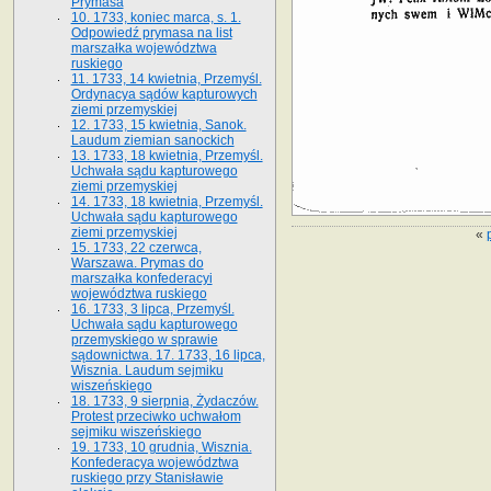
Prymasa
10. 1733, koniec marca, s. 1.
Odpowiedź prymasa na list
marszałka województwa
ruskiego
11. 1733, 14 kwietnia, Przemyśl.
Ordynacya sądów kapturowych
ziemi przemyskiej
12. 1733, 15 kwietnia, Sanok.
Laudum ziemian sanockich
13. 1733, 18 kwietnia, Przemyśl.
Uchwała sądu kapturowego
ziemi przemyskiej
14. 1733, 18 kwietnia, Przemyśl.
Uchwała sądu kapturowego
ziemi przemyskiej
«
15. 1733, 22 czerwca,
Warszawa. Prymas do
marszałka konfederacyi
województwa ruskiego
16. 1733, 3 lipca, Przemyśl.
Uchwała sądu kapturowego
przemyskiego w sprawie
sądownictwa. 17. 1733, 16 lipca,
Wisznia. Laudum sejmiku
wiszeńskiego
18. 1733, 9 sierpnia, Żydaczów.
Protest przeciwko uchwałom
sejmiku wiszeńskiego
19. 1733, 10 grudnia, Wisznia.
Konfederacya województwa
ruskiego przy Stanisławie