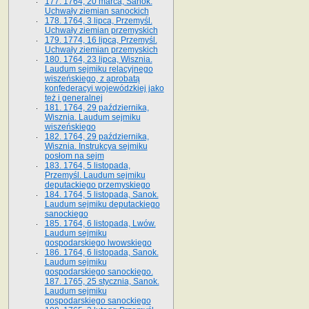
177. 1764, 20 marca, Sanok.
Uchwały ziemian sanockich
178. 1764, 3 lipca, Przemyśl.
Uchwały ziemian przemyskich
179. 1774, 16 lipca, Przemyśl.
Uchwały ziemian przemyskich
180. 1764, 23 lipca, Wisznia.
Laudum sejmiku relacyjnego
wiszeńskiego, z aprobatą
konfederacyi wojewódzkiej jako
też i generalnej
181. 1764, 29 października,
Wisznia. Laudum sejmiku
wiszeńskiego
182. 1764, 29 października,
Wisznia. Instrukcya sejmiku
posłom na sejm
183. 1764, 5 listopada,
Przemyśl. Laudum sejmiku
deputackiego przemyskiego
184. 1764, 5 listopada, Sanok.
Laudum sejmiku deputackiego
sanockiego
185. 1764, 6 listopada, Lwów.
Laudum sejmiku
gospodarskiego lwowskiego
186. 1764, 6 listopada, Sanok.
Laudum sejmiku
gospodarskiego sanockiego.
187. 1765, 25 stycznia, Sanok.
Laudum sejmiku
gospodarskiego sanockiego