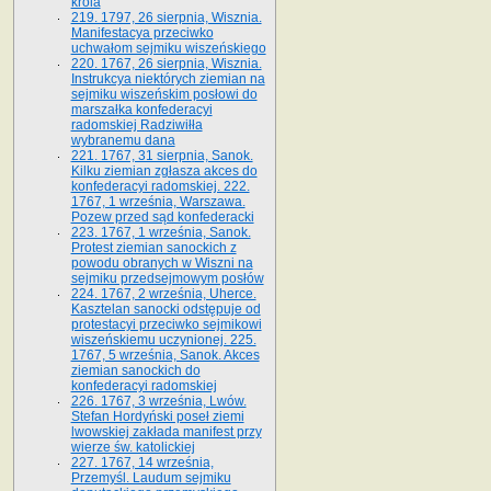
króla
219. 1797, 26 sierpnia, Wisznia.
Manifestacya przeciwko
uchwałom sejmiku wiszeńskiego
220. 1767, 26 sierpnia, Wisznia.
Instrukcya niektórych ziemian na
sejmiku wiszeńskim posłowi do
marszałka konfe­deracyi
radomskiej Radziwiłła
wybranemu dana
221. 1767, 31 sierpnia, Sanok.
Kilku ziemian zgłasza akces do
konfederacyi radomskiej. 222.
1767, 1 września, Warszawa.
Pozew przed sąd konfederacki
223. 1767, 1 września, Sanok.
Protest ziemian sanockich z
powodu obranych w Wiszni na
sejmiku przedsejmo­wym posłów
224. 1767, 2 września, Uherce.
Kasztelan sanocki odstępuje od
protestacyi przeciwko sejmikowi
wiszeńskiemu uczynionej. 225.
1767, 5 września, Sanok. Akces
ziemian sanockich do
konfederacyi radomskiej
226. 1767, 3 września, Lwów.
Stefan Hordyński poseł ziemi
lwowskiej zakłada manifest przy
wierze św. ka­tolickiej
227. 1767, 14 września,
Przemyśl. Laudum sejmiku