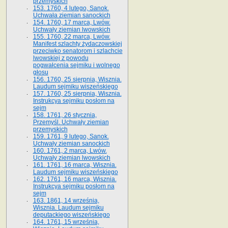
przemyskich
153. 1760, 4 lutego, Sanok.
Uchwała ziemian sanockich
154. 1760, 17 marca, Lwów.
Uchwały ziemian lwowskich
155. 1760, 22 marca, Lwów.
Manifest szlachty żydaczowskiej
przeciwko senatorom i szlachcie
lwowskiej z po­wodu
pogwałcenia sejmiku i wolnego
głosu
156. 1760, 25 sierpnia, Wisznia.
Laudum sejmiku wiszeńskiego
157. 1760, 25 sierpnia, Wisznia.
Instrukcya sejmiku posłom na
sejm
158. 1761, 26 stycznia,
Przemyśl. Uchwały ziemian
przemyskich
159. 1761, 9 lutego, Sanok.
Uchwały ziemian sanockich
160. 1761, 2 marca, Lwów.
Uchwały ziemian lwowskich
161. 1761, 16 marca, Wisznia.
Laudum sejmiku wiszeńskiego
162. 1761, 16 marca, Wisznia.
Instrukcya sejmiku posłom na
sejm
163. 1861, 14 września,
Wisznia. Laudum sejmiku
deputackiego wiszeńskiego
164. 1761, 15 września,