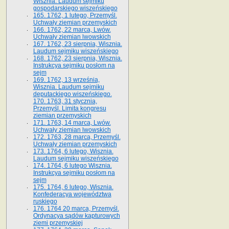
Wisznia. Laudum sejmiku
gospodarskiego wiszeńskiego
165. 1762, 1 lutego, Przemyśl.
Uchwały ziemian przemyskich
166. 1762, 22 marca, Lwów.
Uchwały ziemian lwowskich
167. 1762, 23 sierpnia, Wisznia.
Laudum sejmiku wiszeńskiego
168. 1762, 23 sierpnia, Wisznia.
Instrukcya sejmiku posłom na
sejm
169. 1762, 13 września,
Wisznia. Laudum sejmiku
deputackiego wiszeńskiego.
170. 1763, 31 stycznia,
Przemyśl. Limita kongresu
ziemian przemyskich
171. 1763, 14 marca, Lwów.
Uchwały ziemian lwowskich
172. 1763, 28 marca, Przemyśl.
Uchwały ziemian przemyskich
173. 1764, 6 lutego, Wisznia.
Laudum sejmiku wiszeńskiego
174. 1764, 6 lutego Wisznia.
Instrukcya sejmiku posłom na
sejm
175. 1764, 6 lutego, Wisznia.
Konfederacya województwa
ruskiego
176. 1764 20 marca, Przemyśl.
Ordynacya sądów kapturowych
ziemi przemyskiej