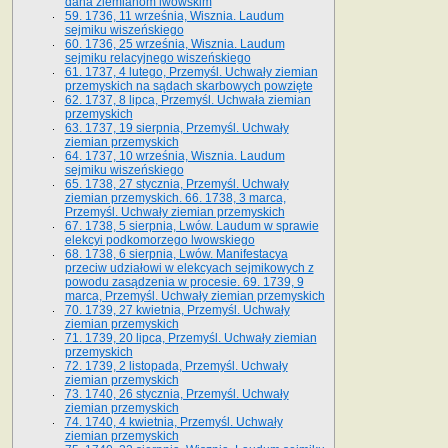
dana ziemianom lwowskim
59. 1736, 11 września, Wisznia. Laudum
sejmiku wiszeńskiego
60. 1736, 25 września, Wisznia. Laudum
sejmiku relacyjnego wiszeńskiego
61. 1737, 4 lutego, Przemyśl. Uchwały ziemian
przemyskich na sądach skarbowych powzięte
62. 1737, 8 lipca, Przemyśl. Uchwała ziemian
przemyskich
63. 1737, 19 sierpnia, Przemyśl. Uchwały
ziemian przemyskich
64. 1737, 10 września, Wisznia. Laudum
sejmiku wiszeńskiego
65. 1738, 27 stycznia, Przemyśl. Uchwały
ziemian przemyskich­­. 66. 1738, 3 marca,
Przemyśl. Uchwały ziemian przemyskich­
67. 1738, 5 sierpnia, Lwów. Laudum w sprawie
elekcyi podkomorzego lwowskiego
68. 1738, 6 sierpnia, Lwów. Manifestacya
przeciw udziałowi w elekcyach sejmikowych z
powodu zasądzenia w procesie. 69. 1739, 9
marca, Przemyśl. Uchwały ziemian przemyskich
70. 1739, 27 kwietnia, Przemyśl. Uchwały
ziemian przemyskich
71. 1739, 20 lipca, Przemyśl. Uchwały ziemian
przemyskich
72. 1739, 2 listopada, Przemyśl. Uchwały
ziemian przemyskich
73. 1740, 26 stycznia, Przemyśl. Uchwały
ziemian przemyskich
74. 1740, 4 kwietnia, Przemyśl. Uchwały
ziemian przemyskich