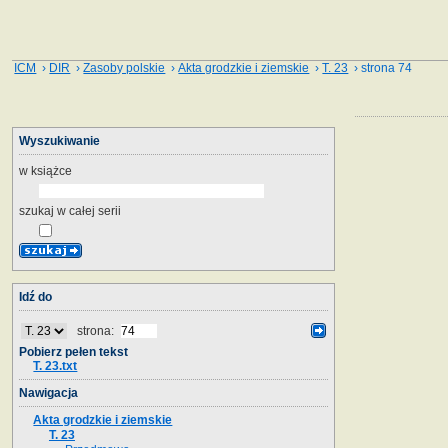
ICM
›
DIR
›
Zasoby polskie
›
Akta grodzkie i ziemskie
›
T. 23
› strona 74
Wyszukiwanie
w książce
szukaj w całej serii
Idź do
strona:
Pobierz pełen tekst
T. 23.txt
Nawigacja
Akta grodzkie i ziemskie
T. 23