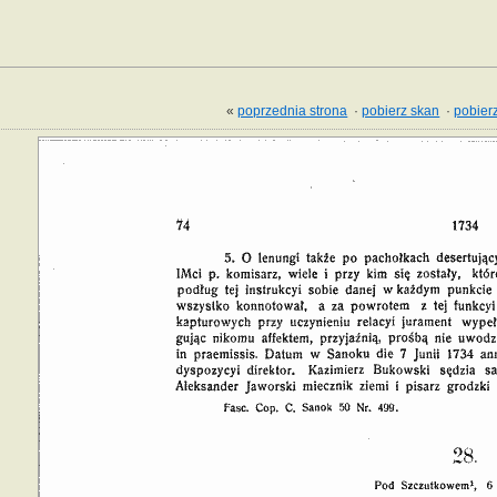
«
poprzednia strona
·
pobierz skan
·
pobierz