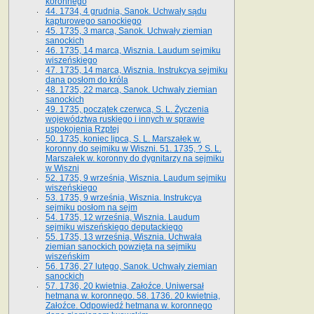
koronnego
44. 1734, 4 grudnia, Sanok. Uchwały sądu
kapturowego sanockiego
45. 1735, 3 marca, Sanok. Uchwały ziemian
sanockich
46. 1735, 14 marca, Wisznia. Laudum sejmiku
wiszeńskiego
47. 1735, 14 marca, Wisznia. Instrukcya sejmiku
dana posłom do króla
48. 1735, 22 marca, Sanok. Uchwały ziemian
sanockich
49. 1735, początek czerwca, S. L. Życzenia
województwa ruskiego i innych w sprawie
uspokojenia Rzptej
50. 1735, koniec lipca, S. L. Marszałek w.
koronny do sejmiku w Wiszni. 51. 1735, ? S. L.
Marszałek w. koronny do dygnitarzy na sejmiku
w Wiszni
52. 1735, 9 września, Wisznia. Laudum sejmiku
wiszeńskiego
53. 1735, 9 września, Wisznia. Instrukcya
sejmiku posłom na sejm
54. 1735, 12 września, Wisznia. Laudum
sejmiku wiszeńskiego deputackiego
55. 1735, 13 września, Wisznia. Uchwała
ziemian sanockich powzięta na sejmiku
wiszeńskim
56. 1736, 27 lutego, Sanok. Uchwały ziemian
sanockich
57. 1736, 20 kwietnia, Załoźce. Uniwersał
hetmana w. koronnego. 58. 1736. 20 kwietnia,
Załoźce. Odpowiedź hetmana w. koronnego