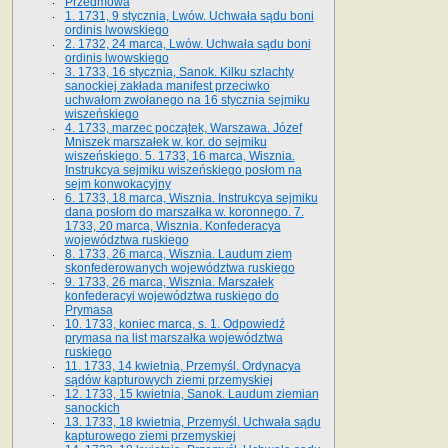
Przedmowa
1. 1731, 9 stycznia, Lwów. Uchwała sądu boni
ordinis lwowskiego
2. 1732, 24 marca, Lwów. Uchwała sądu boni
ordinis lwowskiego
3. 1733, 16 stycznia, Sanok. Kilku szlachty
sanockiej zakłada manifest przeciwko
uchwałom zwołanego na 16 stycz­nia sejmiku
wiszeńskiego
4. 1733, marzec początek, Warszawa. Józef
Mniszek marszałek w. kor. do sejmiku
wiszeńskiego. 5. 1733, 16 marca, Wisznia.
Instrukcya sejmiku wiszeńskiego posłom na
sejm konwokacyjny
6. 1733, 18 marca, Wisznia. Instrukcya sejmiku
dana posłom do marszałka w. koronnego. 7.
1733, 20 marca, Wisznia. Konfederacya
województwa ruskiego
8. 1733, 26 marca, Wisznia. Laudum ziem
skonfederowanych województwa ruskiego
9. 1733, 26 marca, Wisznia. Marszałek
konfederacyi województwa ruskiego do
Prymasa
10. 1733, koniec marca, s. 1. Odpowiedź
prymasa na list marszałka województwa
ruskiego
11. 1733, 14 kwietnia, Przemyśl. Ordynacya
sądów kapturowych ziemi przemyskiej
12. 1733, 15 kwietnia, Sanok. Laudum ziemian
sanockich
13. 1733, 18 kwietnia, Przemyśl. Uchwała sądu
kapturowego ziemi przemyskiej