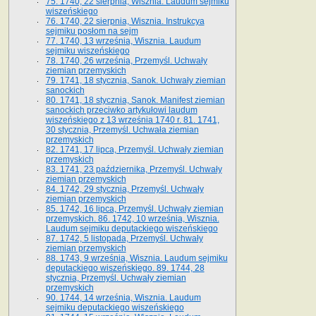
75. 1740, 22 sierpnia, Wisznia. Laudum sejmiku
wiszeńskiego
76. 1740, 22 sierpnia, Wisznia. Instrukcya
sejmiku posłom na sejm
77. 1740, 13 września, Wisznia. Laudum
sejmiku wiszeńskiego
78. 1740, 26 września, Przemyśl. Uchwały
ziemian przemyskich
79. 1741, 18 stycznia, Sanok. Uchwały ziemian
sanockich
80. 1741, 18 stycznia, Sanok. Manifest ziemian
sanockich przeciwko artykułowi laudum
wiszeńskiego z 13 wrze­śnia 1740 r. 81. 1741,
30 stycznia, Przemyśl. Uchwała ziemian
przemyskich
82. 1741, 17 lipca, Przemyśl. Uchwały ziemian
przemyskich
83. 1741, 23 października, Przemyśl. Uchwały
ziemian przemyskich
84. 1742, 29 stycznia, Przemyśl. Uchwały
ziemian przemyskich
85. 1742, 16 lipca, Przemyśl. Uchwały ziemian
przemyskich. 86. 1742, 10 września, Wisznia.
Laudum sejmiku deputackiego wiszeńskiego
87. 1742, 5 listopada, Przemyśl. Uchwały
ziemian przemyskich
88. 1743, 9 września, Wisznia. Laudum sejmiku
deputackiego wiszeńskiego. 89. 1744, 28
stycznia, Przemyśl. Uchwały ziemian
przemyskich
90. 1744, 14 września, Wisznia. Laudum
sejmiku deputackiego wiszeńskiego