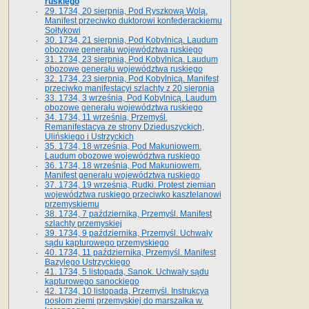
ruskiego
29. 1734, 20 sierpnia, Pod Ryszkową Wolą.
Manifest przeciwko duktorowi konfederackiemu
Sołtykowi
30. 1734, 21 sierpnia, Pod Kobylnicą. Laudum
obozowe generału województwa ruskiego
31. 1734, 23 sierpnia, Pod Kobylnicą. Laudum
obozowe generału województwa ruskiego
32. 1734, 23 sierpnia, Pod Kobylnicą. Manifest
przeciwko manifestacyi szlachty z 20 sierpnia
33. 1734, 3 września, Pod Kobylnicą. Laudum
obozowe generału województwa ruskiego
34. 1734, 11 września, Przemyśl.
Remanifestacya ze strony Dzieduszyckich,
Ulińskiego i Ustrzyckich
35. 1734, 18 września, Pod Makuniowem.
Laudum obozowe województwa ruskiego
36. 1734, 18 września, Pod Makuniowem.
Manifest generału województwa ruskiego
37. 1734, 19 września, Rudki. Protest ziemian
województwa ruskiego przeciwko kasztelanowi
przemyskiemu
38. 1734, 7 października, Przemyśl. Manifest
szlachty przemyskiej
39. 1734, 9 października, Przemyśl. Uchwały
sądu kapturowego przemyskiego
40. 1734, 11 października, Przemyśl. Manifest
Bazylego Ustrzyckiego
41. 1734, 5 listopada, Sanok. Uchwały sądu
kapturowego sanockiego
42. 1734, 10 listopada, Przemyśl. Instrukcya
posłom ziemi przemyskiej do marszałka w.