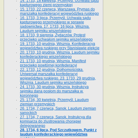
14. 1733, 18 kwietnia, Przemyśl. Uchwała sądu
kapturowego ziemi przemyskiej
15. 1733, 22 czerwca, Warszawa. Prymas do
marszałka konfederacyi województwa ruskiego
16. 1733, 3 lipca, Przemyśl. Uchwała sądu
kapturowego przemyskiego w sprawie
sądownictwa. 17. 1733, 16 lipca, Wisznia.
Laudum sejmiku wiszeńskiego
18. 1733, 9 sierpnia, Żydaczów. Protest
przeciwko uchwałom sejmiku wiszeńskiego
19. 1733, 10 grudnia, Wisznia. Konfederacya
województwa ruskiego przy Stanisławie elekcie
20. 1733, 10 grudnia, Wisznia. Laudum sejmiku
konfederackiego wiszeńskiego
21. 1733, 10 grudnia, Wisznia. Manifest
przeciwko powtórnej konfederacyi
22. 1733, 12 grudnia, Dołhomościska.
Uniwersał marszałka konfederacyi
województwa ruskiego. 23. 1733, 29 grudnia,
Wisznia. Laudum sejmiku wiszeńskiego
24. 1733, 30 grudnia, Wisznia. Instrukcya
sejmiku dana posłom do marszałka w.
koronnego
25. 1734, 30 kwietnia, Przemyśl. Laudum
ziemian przemyskich
26. 1734, 7 czerwca, Sanok. Laudum ziemian
sanockich
27. 1734, 7 czerwca, Sanok. Instrukcya dla
komisarza do zlustrowania chorągwi
delegowanego
28. 1734, 6 lipca, Pod Szczutkowem. Punkt z
laudum konfederackiego województwa