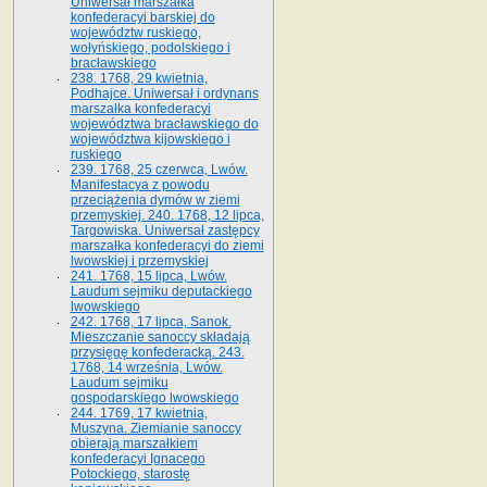
Uniwersał marszałka
konfederacyi barskiej do
województw ruskiego,
wołyńskiego, podolskiego i
bracławskiego
238. 1768, 29 kwietnia,
Podhajce. Uniwersał i ordynans
marszałka konfederacyi
województwa bracławskiego do
wo­jewództwa kijowskiego i
ruskiego
239. 1768, 25 czerwca, Lwów.
Manifestacya z powodu
przeciążenia dymów w ziemi
przemyskiej. 240. 1768, 12 lipca,
Targowiska. Uniwersał zastępcy
marszałka konfederacyi do ziemi
lwowskiej i przemyskiej
241. 1768, 15 lipca, Lwów.
Laudum sejmiku deputackiego
lwowskiego
242. 1768, 17 lipca, Sanok.
Mieszczanie sanoccy składają
przysięgę konfederacką. 243.
1768, 14 września, Lwów.
Laudum sejmiku
gospodarskiego lwowskiego
244. 1769, 17 kwietnia,
Muszyna. Ziemianie sanoccy
obierają marszałkiem
konfederacyi Ignacego
Potockiego, starostę