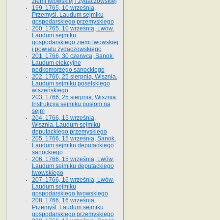
ziemi lwowskiej i żydaczowskiej
199. 1765, 10 września,
Przemyśl. Laudum sejmiku
gospodarskiego przemyskiego
200. 1765, 10 września, Lwów.
Laudum sejmiku
gospodarskiego ziemi lwowskiej
i powiatu żydaczowskiego
201. 1766, 30 czerwca, Sanok.
Laudum elekcyjne
podkomorzego sanockiego
202. 1766, 25 sierpnia, Wisznia.
Laudum sejmiku poselskiego
wiszeńskiego
203. 1766, 25 sierpnia, Wisznia.
Instrukcya sejmiku posłom na
sejm
204. 1766, 15 września,
Wisznia. Laudum sejmiku
deputackiego przemyskiego
205. 1766, 15 września, Sanok.
Laudum sejmiku deputackiego
sanockiego
206. 1766, 15 września, Lwów.
Laudum sejmiku deputackiego
lwowskiego
207. 1766, 16 września, Lwów.
Laudum sejmiku
gospodarskiego lwowskiego
208. 1766, 16 września,
Przemyśl. Laudum sejmiku
gospodarskiego przemyskiego