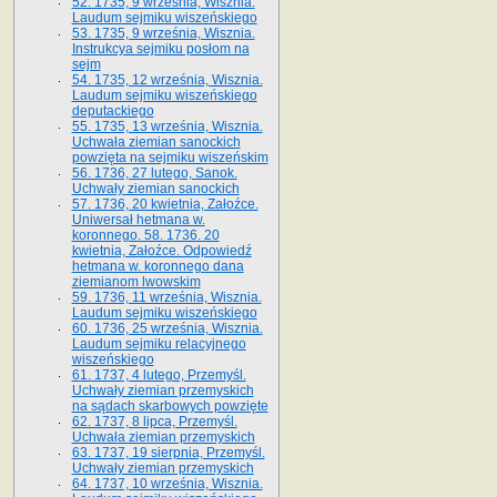
52. 1735, 9 września, Wisznia.
Laudum sejmiku wiszeńskiego
53. 1735, 9 września, Wisznia.
Instrukcya sejmiku posłom na
sejm
54. 1735, 12 września, Wisznia.
Laudum sejmiku wiszeńskiego
deputackiego
55. 1735, 13 września, Wisznia.
Uchwała ziemian sanockich
powzięta na sejmiku wiszeńskim
56. 1736, 27 lutego, Sanok.
Uchwały ziemian sanockich
57. 1736, 20 kwietnia, Załoźce.
Uniwersał hetmana w.
koronnego. 58. 1736. 20
kwietnia, Załoźce. Odpowiedź
hetmana w. koronnego dana
ziemianom lwowskim
59. 1736, 11 września, Wisznia.
Laudum sejmiku wiszeńskiego
60. 1736, 25 września, Wisznia.
Laudum sejmiku relacyjnego
wiszeńskiego
61. 1737, 4 lutego, Przemyśl.
Uchwały ziemian przemyskich
na sądach skarbowych powzięte
62. 1737, 8 lipca, Przemyśl.
Uchwała ziemian przemyskich
63. 1737, 19 sierpnia, Przemyśl.
Uchwały ziemian przemyskich
64. 1737, 10 września, Wisznia.