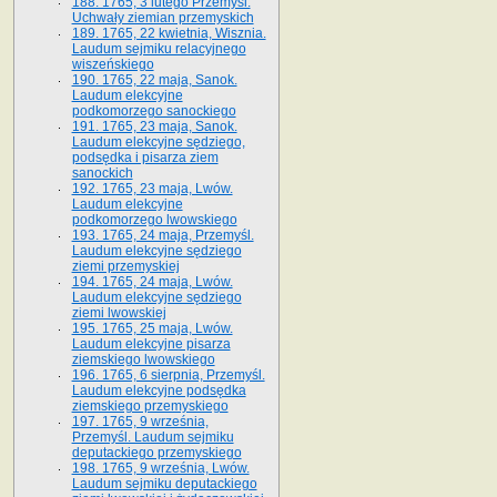
188. 1765, 3 lutego Przemyśl.
Uchwały ziemian przemyskich
189. 1765, 22 kwietnia, Wisznia.
Laudum sejmiku relacyjnego
wiszeńskiego
190. 1765, 22 maja, Sanok.
Laudum elekcyjne
podkomorzego sanockiego
191. 1765, 23 maja, Sanok.
Laudum elekcyjne sędziego,
podsędka i pisarza ziem
sanockich
192. 1765, 23 maja, Lwów.
Laudum elekcyjne
podkomorzego lwowskiego
193. 1765, 24 maja, Przemyśl.
Laudum elekcyjne sędziego
ziemi przemyskiej
194. 1765, 24 maja, Lwów.
Laudum elekcyjne sędziego
ziemi lwowskiej
195. 1765, 25 maja, Lwów.
Laudum elekcyjne pisarza
ziemskiego lwowskiego
196. 1765, 6 sierpnia, Przemyśl.
Laudum elekcyjne podsędka
ziemskiego przemyskiego
197. 1765, 9 września,
Przemyśl. Laudum sejmiku
deputackiego przemyskiego
198. 1765, 9 września, Lwów.
Laudum sejmiku deputackiego