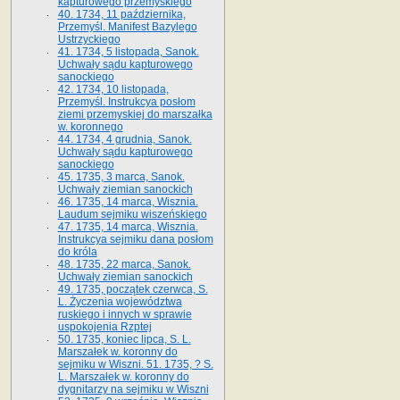
kapturowego przemyskiego
40. 1734, 11 października,
Przemyśl. Manifest Bazylego
Ustrzyckiego
41. 1734, 5 listopada, Sanok.
Uchwały sądu kapturowego
sanockiego
42. 1734, 10 listopada,
Przemyśl. Instrukcya posłom
ziemi przemyskiej do marszałka
w. koronnego
44. 1734, 4 grudnia, Sanok.
Uchwały sądu kapturowego
sanockiego
45. 1735, 3 marca, Sanok.
Uchwały ziemian sanockich
46. 1735, 14 marca, Wisznia.
Laudum sejmiku wiszeńskiego
47. 1735, 14 marca, Wisznia.
Instrukcya sejmiku dana posłom
do króla
48. 1735, 22 marca, Sanok.
Uchwały ziemian sanockich
49. 1735, początek czerwca, S.
L. Życzenia województwa
ruskiego i innych w sprawie
uspokojenia Rzptej
50. 1735, koniec lipca, S. L.
Marszałek w. koronny do
sejmiku w Wiszni. 51. 1735, ? S.
L. Marszałek w. koronny do
dygnitarzy na sejmiku w Wiszni