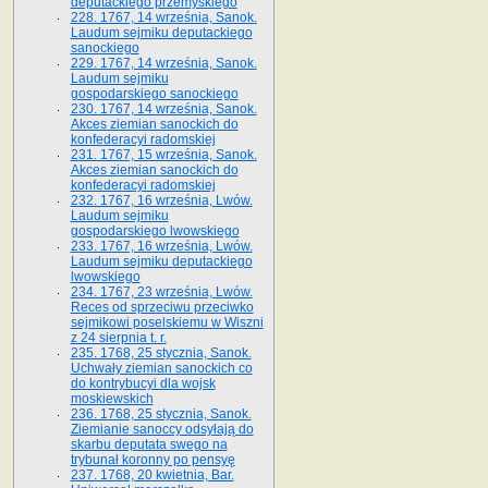
deputackiego przemyskiego
228. 1767, 14 września, Sanok.
Laudum sejmiku deputackiego
sanockiego
229. 1767, 14 września, Sanok.
Laudum sejmiku
gospodarskiego sanockiego
230. 1767, 14 września, Sanok.
Akces ziemian sanockich do
konfederacyi radomskiej
231. 1767, 15 września, Sanok.
Akces ziemian sanockich do
konfederacyi radomskiej
232. 1767, 16 września, Lwów.
Laudum sejmiku
gospodarskiego lwowskiego
233. 1767, 16 września, Lwów.
Laudum sejmiku deputackiego
lwowskiego
234. 1767, 23 września, Lwów.
Reces od sprzeciwu przeciwko
sejmikowi poselskiemu w Wiszni
z 24 sierpnia t. r.
235. 1768, 25 stycznia, Sanok.
Uchwały ziemian sanockich co
do kontrybucyi dla wojsk
moskiewskich
236. 1768, 25 stycznia, Sanok.
Ziemianie sanoccy odsyłają do
skarbu deputata swego na
trybunał koronny po pensyę
237. 1768, 20 kwietnia, Bar.