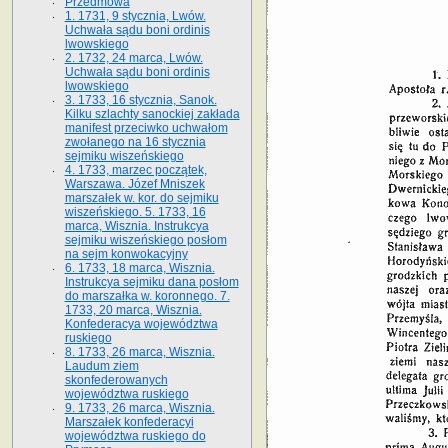
Przedmowa
1. 1731, 9 stycznia, Lwów.
Uchwała sądu boni ordinis
lwowskiego
2. 1732, 24 marca, Lwów.
Uchwała sądu boni ordinis
lwowskiego
3. 1733, 16 stycznia, Sanok.
Kilku szlachty sanockiej zakłada
manifest przeciwko uchwałom
zwołanego na 16 stycz­nia
sejmiku wiszeńskiego
4. 1733, marzec początek,
Warszawa. Józef Mniszek
marszałek w. kor. do sejmiku
wiszeńskiego. 5. 1733, 16
marca, Wisznia. Instrukcya
sejmiku wiszeńskiego posłom
na sejm konwokacyjny
6. 1733, 18 marca, Wisznia.
Instrukcya sejmiku dana posłom
do marszałka w. koronnego. 7.
1733, 20 marca, Wisznia.
Konfederacya województwa
ruskiego
8. 1733, 26 marca, Wisznia.
Laudum ziem
skonfederowanych
województwa ruskiego
9. 1733, 26 marca, Wisznia.
Marszałek konfederacyi
województwa ruskiego do