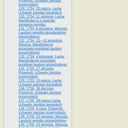
Przemyśl. Uchwały ziemian
przemyskich
129. 1754, 25 marca, Lwów.
Uchwały ziemian lwowskich
130. 1754, 21 sierpnia, Lwów.
Manifestacya z powodu
zerwania sejmiku
131. 1754, 9 września, Wisznia.
Laudum sejmiku deputackiego
wiszeńskiego
132. 1754, 10—11 września,
Wisznia. Manifestacya
przeciwko punktowi laudum
wiszeńskiego
133. 1754, 4 listopada, Lwów.
Manifestacya przeciwko
punktowi laudum wiszeńskiego
134. 1755, 27 stycznia,
Przemyśl. Uchwały ziemian
przemyskich
135. 1755, 10 marca, Lwów.
Uchwały ziemian lwowskich
136. 1756, 26 stycznia,
Przemyśl. Uchwały ziemian
przemyskich
137. 1756, 29 marca Lwów.
Uchwały ziemian lwowskich
138. 1756, 4 maja, Przemyśl.
Uchwały ziemian przemyskich.
139. 1756, 23 sierpnia, Wisznia.
Laudum sejmiku wiszeńskiego
140. 1756, 23 sierpnia, Wisznia.