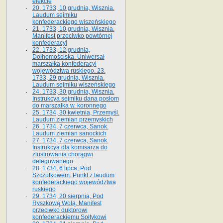
elekcie
20. 1733, 10 grudnia, Wisznia.
Laudum sejmiku
konfederackiego wiszeńskiego
21. 1733, 10 grudnia, Wisznia.
Manifest przeciwko powtórnej
konfederacyi
22. 1733, 12 grudnia,
Dołhomościska. Uniwersał
marszałka konfederacyi
województwa ruskiego. 23.
1733, 29 grudnia, Wisznia.
Laudum sejmiku wiszeńskiego
24. 1733, 30 grudnia, Wisznia.
Instrukcya sejmiku dana posłom
do marszałka w. koronnego
25. 1734, 30 kwietnia, Przemyśl.
Laudum ziemian przemyskich
26. 1734, 7 czerwca, Sanok.
Laudum ziemian sanockich
27. 1734, 7 czerwca, Sanok.
Instrukcya dla komisarza do
zlustrowania chorągwi
delegowanego
28. 1734, 6 lipca, Pod
Szczutkowem. Punkt z laudum
konfederackiego województwa
ruskiego
29. 1734, 20 sierpnia, Pod
Ryszkową Wolą. Manifest
przeciwko duktorowi
konfederackiemu Sołtykowi