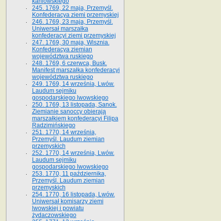
kaniowskiego
245. 1769, 22 maja, Przemyśl.
Konfederacya ziemi przemyskiej
246. 1769, 23 maja, Przemyśl.
Uniwersał marszałka
konfederacyi ziemi przemyskiej
247. 1769, 30 maja, Wisznia.
Konfederacya ziemian
województwa ruskiego
248. 1769, 6 czerwca, Busk.
Manifest marszałka konfederacyi
województwa ruskiego
249. 1769, 14 września, Lwów.
Laudum sejmiku
gospodarskiego lwowskiego
250. 1769, 13 listopada, Sanok.
Ziemianie sanoccy obierają
marszałkiem konfederacyi Filipa
Radzimińskiego
251. 1770, 14 września,
Przemyśl. Laudum ziemian
przemyskich
252. 1770, 14 września, Lwów.
Laudum sejmiku
gospodarskiego lwowskiego
253. 1770, 11 października,
Przemyśl. Laudum ziemian
przemyskich
254. 1770, 16 listopada, Lwów.
Uniwersał komisarzy ziemi
lwowskiej i powiatu
żydaczowskiego