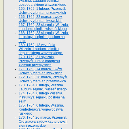
Wisznia. Laudum sejmiku
gospodarskiego wiszeńskiego
165. 1762, 1 lutego, Przemyśl.
Uchwały ziemian przemyskich
166. 1762, 22 marca, Lwów.
Uchwały ziemian lwowskich
167. 1762, 23 sierpnia, Wisznia.
Laudum sejmiku wiszeńskiego
168. 1762, 23 sierpnia, Wisznia.
Instrukcya sejmiku posłom na
sejm
169. 1762, 13 września,
Wisznia. Laudum sejmiku
deputackiego wiszeńskiego.
170. 1763, 31 stycznia,
Przemyśl. Limita kongresu
ziemian przemyskich
171. 1763, 14 marca, Lwów.
Uchwały ziemian lwowskich
172. 1763, 28 marca, Przemyśl.
Uchwały ziemian przemyskich
173. 1764, 6 lutego, Wisznia.
Laudum sejmiku wiszeńskiego
174. 1764, 6 lutego Wisznia.
Instrukcya sejmiku posłom na
sejm
175. 1764, 6 lutego, Wisznia.
Konfederacya województwa
ruskiego
176. 1764 20 marca, Przemyśl.
Ordynacya sądów kapturowych
ziemi przemyskiej