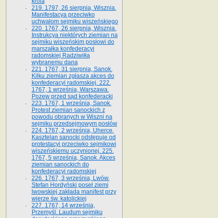
króla
219. 1797, 26 sierpnia, Wisznia.
Manifestacya przeciwko
uchwałom sejmiku wiszeńskiego
220. 1767, 26 sierpnia, Wisznia.
Instrukcya niektórych ziemian na
sejmiku wiszeńskim posłowi do
marszałka konfe­deracyi
radomskiej Radziwiłła
wybranemu dana
221. 1767, 31 sierpnia, Sanok.
Kilku ziemian zgłasza akces do
konfederacyi radomskiej. 222.
1767, 1 września, Warszawa.
Pozew przed sąd konfederacki
223. 1767, 1 września, Sanok.
Protest ziemian sanockich z
powodu obranych w Wiszni na
sejmiku przedsejmo­wym posłów
224. 1767, 2 września, Uherce.
Kasztelan sanocki odstępuje od
protestacyi przeciwko sejmikowi
wiszeńskiemu uczynionej. 225.
1767, 5 września, Sanok. Akces
ziemian sanockich do
konfederacyi radomskiej
226. 1767, 3 września, Lwów.
Stefan Hordyński poseł ziemi
lwowskiej zakłada manifest przy
wierze św. ka­tolickiej
227. 1767, 14 września,
Przemyśl. Laudum sejmiku