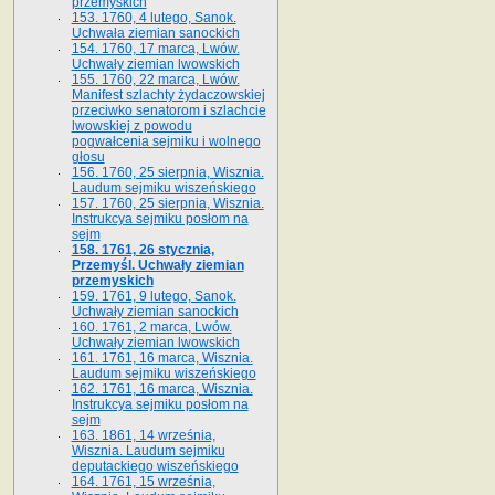
przemyskich
153. 1760, 4 lutego, Sanok.
Uchwała ziemian sanockich
154. 1760, 17 marca, Lwów.
Uchwały ziemian lwowskich
155. 1760, 22 marca, Lwów.
Manifest szlachty żydaczowskiej
przeciwko senatorom i szlachcie
lwowskiej z po­wodu
pogwałcenia sejmiku i wolnego
głosu
156. 1760, 25 sierpnia, Wisznia.
Laudum sejmiku wiszeńskiego
157. 1760, 25 sierpnia, Wisznia.
Instrukcya sejmiku posłom na
sejm
158. 1761, 26 stycznia,
Przemyśl. Uchwały ziemian
przemyskich
159. 1761, 9 lutego, Sanok.
Uchwały ziemian sanockich
160. 1761, 2 marca, Lwów.
Uchwały ziemian lwowskich
161. 1761, 16 marca, Wisznia.
Laudum sejmiku wiszeńskiego
162. 1761, 16 marca, Wisznia.
Instrukcya sejmiku posłom na
sejm
163. 1861, 14 września,
Wisznia. Laudum sejmiku
deputackiego wiszeńskiego
164. 1761, 15 września,