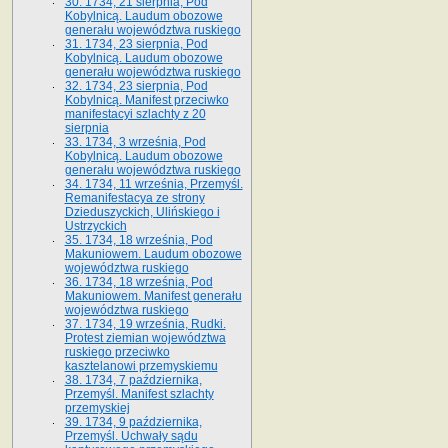
30. 1734, 21 sierpnia, Pod
Kobylnicą. Laudum obozowe
generału województwa ruskiego
31. 1734, 23 sierpnia, Pod
Kobylnicą. Laudum obozowe
generału województwa ruskiego
32. 1734, 23 sierpnia, Pod
Kobylnicą. Manifest przeciwko
manifestacyi szlachty z 20
sierpnia
33. 1734, 3 września, Pod
Kobylnicą. Laudum obozowe
generału województwa ruskiego
34. 1734, 11 września, Przemyśl.
Remanifestacya ze strony
Dzieduszyckich, Ulińskiego i
Ustrzyckich
35. 1734, 18 września, Pod
Makuniowem. Laudum obozowe
województwa ruskiego
36. 1734, 18 września, Pod
Makuniowem. Manifest generału
województwa ruskiego
37. 1734, 19 września, Rudki.
Protest ziemian województwa
ruskiego przeciwko
kasztelanowi przemyskiemu
38. 1734, 7 października,
Przemyśl. Manifest szlachty
przemyskiej
39. 1734, 9 października,
Przemyśl. Uchwały sądu