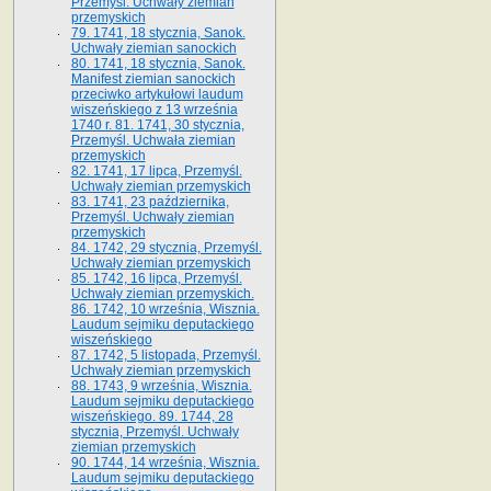
Przemyśl. Uchwały ziemian
przemyskich
79. 1741, 18 stycznia, Sanok.
Uchwały ziemian sanockich
80. 1741, 18 stycznia, Sanok.
Manifest ziemian sanockich
przeciwko artykułowi laudum
wiszeńskiego z 13 wrze­śnia
1740 r. 81. 1741, 30 stycznia,
Przemyśl. Uchwała ziemian
przemyskich
82. 1741, 17 lipca, Przemyśl.
Uchwały ziemian przemyskich
83. 1741, 23 października,
Przemyśl. Uchwały ziemian
przemyskich
84. 1742, 29 stycznia, Przemyśl.
Uchwały ziemian przemyskich
85. 1742, 16 lipca, Przemyśl.
Uchwały ziemian przemyskich.
86. 1742, 10 września, Wisznia.
Laudum sejmiku deputackiego
wiszeńskiego
87. 1742, 5 listopada, Przemyśl.
Uchwały ziemian przemyskich
88. 1743, 9 września, Wisznia.
Laudum sejmiku deputackiego
wiszeńskiego. 89. 1744, 28
stycznia, Przemyśl. Uchwały
ziemian przemyskich
90. 1744, 14 września, Wisznia.
Laudum sejmiku deputackiego