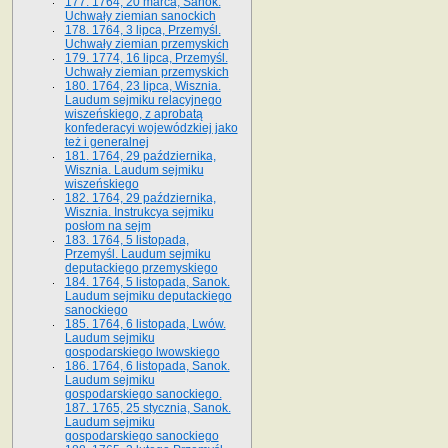
177. 1764, 20 marca, Sanok.
Uchwały ziemian sanockich
178. 1764, 3 lipca, Przemyśl.
Uchwały ziemian przemyskich
179. 1774, 16 lipca, Przemyśl.
Uchwały ziemian przemyskich
180. 1764, 23 lipca, Wisznia.
Laudum sejmiku relacyjnego
wiszeńskiego, z aprobatą
konfederacyi wojewódzkiej jako
też i generalnej
181. 1764, 29 października,
Wisznia. Laudum sejmiku
wiszeńskiego
182. 1764, 29 października,
Wisznia. Instrukcya sejmiku
posłom na sejm
183. 1764, 5 listopada,
Przemyśl. Laudum sejmiku
deputackiego przemyskiego
184. 1764, 5 listopada, Sanok.
Laudum sejmiku deputackiego
sanockiego
185. 1764, 6 listopada, Lwów.
Laudum sejmiku
gospodarskiego lwowskiego
186. 1764, 6 listopada, Sanok.
Laudum sejmiku
gospodarskiego sanockiego.
187. 1765, 25 stycznia, Sanok.
Laudum sejmiku
gospodarskiego sanockiego