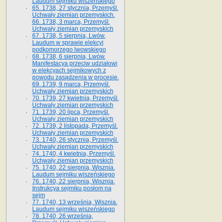
Laudum sejmiku wiszeńskiego
65. 1738, 27 stycznia, Przemyśl.
Uchwały ziemian przemyskich­­.
66. 1738, 3 marca, Przemyśl.
Uchwały ziemian przemyskich­
67. 1738, 5 sierpnia, Lwów.
Laudum w sprawie elekcyi
podkomorzego lwowskiego
68. 1738, 6 sierpnia, Lwów.
Manifestacya przeciw udziałowi
w elekcyach sejmikowych z
powodu zasądzenia w procesie.
69. 1739, 9 marca, Przemyśl.
Uchwały ziemian przemyskich
70. 1739, 27 kwietnia, Przemyśl.
Uchwały ziemian przemyskich
71. 1739, 20 lipca, Przemyśl.
Uchwały ziemian przemyskich
72. 1739, 2 listopada, Przemyśl.
Uchwały ziemian przemyskich
73. 1740, 26 stycznia, Przemyśl.
Uchwały ziemian przemyskich
74. 1740, 4 kwietnia, Przemyśl.
Uchwały ziemian przemyskich
75. 1740, 22 sierpnia, Wisznia.
Laudum sejmiku wiszeńskiego
76. 1740, 22 sierpnia, Wisznia.
Instrukcya sejmiku posłom na
sejm
77. 1740, 13 września, Wisznia.
Laudum sejmiku wiszeńskiego
78. 1740, 26 września,