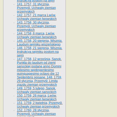
Instrukcya posłom na sejm
141. 1757, 31 stycznia,
Przemyśl. Uchwały ziemian
przemyskich
142. 1757, 21 marca Lwów.
Uchwały ziemian lwowskich
143. 1758, 30 stycznia,
Przemyśl. Uchwały ziemian
przemyskich
144. 1758, 6 marca, Lwów.
Uchwały ziemian lwowskich
145. 1758, 20 sierpnia, Wisznia.
Laudum sejmiku wiszeńskiego
146. 1758, 21 sierpnia, Wisznia.
Instrukcya sejmiku posłom na
sejm
147. 1758, 12 września, Sanok.
Punkta do laudum od ziemi
sanockiej podane anno Domini
milesimo septingentesimo
quinquagesimo octavo die 12
Septembris spisane. 148. 1759,
29 stycznia, Przemyśl. Limita
zjazdu ziemian przemyskich
149. 1759, 5 lutego, Sanok.
Uchwały ziemian sanockich
150. 1759, 26 marca, Lwów.
Uchwały ziemian lwowskich
151. 1759, 2 kwietnia, Przemyśl.
Uchwały ziemian przemyskich
152. 1760, 28 stycznia,
Przemyśl. Uchwały ziemian