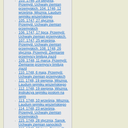
103. 1746, 29 sierpnia,
Przemyśl. Uchwały ziemian
przemyskich. 104. 1746, 12
września, Wisznia. Laudum
sejmiku wiszeńskiego
105. 1747, 27 stycznia,
Przemyśl. Uchwały ziemian
przemyskich
106. 1747, 17 lipca, Przemyśl.
Uchwały ziemian przemyskich.
107. 1747, 25 września,
Przemyśl. Uchwały ziemian
przemyskich. 108. 1748, 26
stycznia, Przemyśl. Ziemianie
przemyscy limitują zjazd
109. 1748, 11 marca, Przemyśl.
Ziemianie przemyscy limitują
zjazd
110. 1748, 6 maja, Przemyśl.
Uchwały ziemian przemyskich
111. 1748, 19 sierpnia, Wisznia.
Laudum sejmiku wiszeńskiego
112. 1748, 19 sierpnia, Wisznia.
Instrukcya sejmiku posłom na
sejm
113. 1748, 10 września, Wisznia.
Laudum sejmiku wiszeńskiego
114. 1748, 23 września,
Przemyśl. Uchwały ziemian
przemyskich
115. 1749, 28 stycznia, Sanok.
Uchwały ziemian sanockich