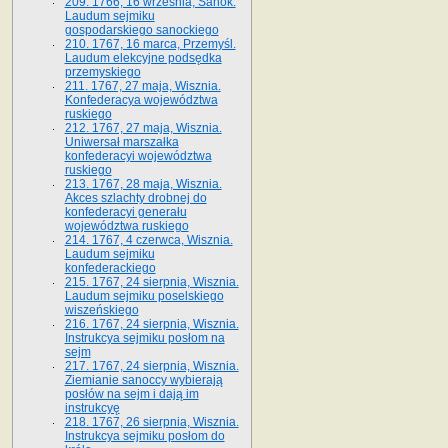
209. 1766, 16 września, Sanok.
Laudum sejmiku
gospodarskiego sanockiego
210. 1767, 16 marca, Przemyśl.
Laudum elekcyjne podsędka
przemyskiego
211. 1767, 27 maja, Wisznia.
Konfederacya województwa
ruskiego
212. 1767, 27 maja, Wisznia.
Uniwersał marszałka
konfederacyi województwa
ruskiego
213. 1767, 28 maja, Wisznia.
Akces szlachty drobnej do
konfederacyi generału
województwa ruskiego
214. 1767, 4 czerwca, Wisznia.
Laudum sejmiku
konfederackiego
215. 1767, 24 sierpnia, Wisznia.
Laudum sejmiku poselskiego
wiszeńskiego
216. 1767, 24 sierpnia, Wisznia.
Instrukcya sejmiku posłom na
sejm
217. 1767, 24 sierpnia, Wisznia.
Ziemianie sanoccy wybierają
posłów na sejm i dają im
instrukcyę
218. 1767, 26 sierpnia, Wisznia.
Instrukcya sejmiku posłom do