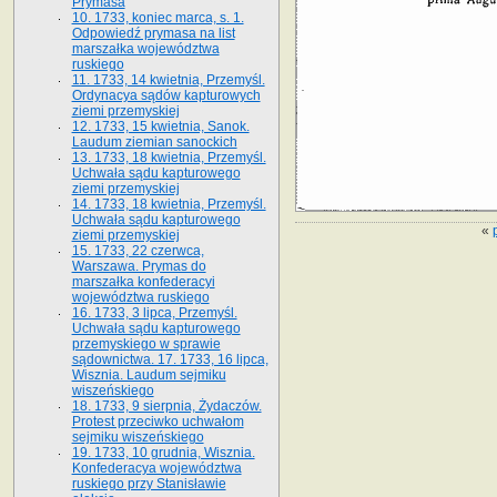
Prymasa
10. 1733, koniec marca, s. 1.
Odpowiedź prymasa na list
marszałka województwa
ruskiego
11. 1733, 14 kwietnia, Przemyśl.
Ordynacya sądów kapturowych
ziemi przemyskiej
12. 1733, 15 kwietnia, Sanok.
Laudum ziemian sanockich
13. 1733, 18 kwietnia, Przemyśl.
Uchwała sądu kapturowego
ziemi przemyskiej
14. 1733, 18 kwietnia, Przemyśl.
Uchwała sądu kapturowego
«
ziemi przemyskiej
15. 1733, 22 czerwca,
Warszawa. Prymas do
marszałka konfederacyi
województwa ruskiego
16. 1733, 3 lipca, Przemyśl.
Uchwała sądu kapturowego
przemyskiego w sprawie
sądownictwa. 17. 1733, 16 lipca,
Wisznia. Laudum sejmiku
wiszeńskiego
18. 1733, 9 sierpnia, Żydaczów.
Protest przeciwko uchwałom
sejmiku wiszeńskiego
19. 1733, 10 grudnia, Wisznia.
Konfederacya województwa
ruskiego przy Stanisławie