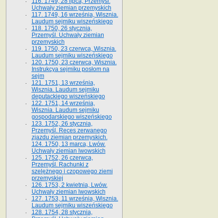
116. 1749, 28 lipca, Przemyśl.
Uchwały ziemian przemyskich
117. 1749, 16 września, Wisznia.
Laudum sejmiku wiszeńskiego
118. 1750, 26 stycznia,
Przemyśl. Uchwały ziemian
przemyskich
119. 1750, 23 czerwca, Wisznia.
Laudum sejmiku wiszeńskiego
120. 1750, 23 czerwca, Wisznia.
Instrukcya sejmiku posłom na
sejm
121. 1751, 13 września,
Wisznia. Laudum sejmiku
deputackiego wiszeńskiego
122. 1751, 14 września,
Wisznia. Laudum sejmiku
gospodarskiego wiszeńskiego
123. 1752, 26 stycznia,
Przemyśl. Reces zerwanego
zjazdu ziemian przemyskich.
124. 1750, 13 marca, Lwów.
Uchwały ziemian lwowskich
125. 1752, 26 czerwca,
Przemyśl. Rachunki z
szelężnego i czopowego ziemi
przemyskiej
126. 1753, 2 kwietnia, Lwów.
Uchwały ziemian lwowskich
127. 1753, 11 września, Wisznia.
Laudum sejmiku wiszeńskiego
128. 1754, 28 stycznia,