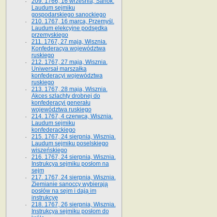
209. 1766, 16 września, Sanok.
Laudum sejmiku
gospodarskiego sanockiego
210. 1767, 16 marca, Przemyśl.
Laudum elekcyjne podsędka
przemyskiego
211. 1767, 27 maja, Wisznia.
Konfederacya województwa
ruskiego
212. 1767, 27 maja, Wisznia.
Uniwersał marszałka
konfederacyi województwa
ruskiego
213. 1767, 28 maja, Wisznia.
Akces szlachty drobnej do
konfederacyi generału
województwa ruskiego
214. 1767, 4 czerwca, Wisznia.
Laudum sejmiku
konfederackiego
215. 1767, 24 sierpnia, Wisznia.
Laudum sejmiku poselskiego
wiszeńskiego
216. 1767, 24 sierpnia, Wisznia.
Instrukcya sejmiku posłom na
sejm
217. 1767, 24 sierpnia, Wisznia.
Ziemianie sanoccy wybierają
posłów na sejm i dają im
instrukcyę
218. 1767, 26 sierpnia, Wisznia.
Instrukcya sejmiku posłom do