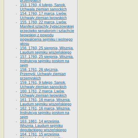
przemyskich
153. 1760, 4 lutego, Sanok.
Uchwała ziemian sanockich
154. 1760, 17 marca, Lwów.
Uchwały ziemian lwowskich
155. 1760, 22 marca, Lwów.
Manifest szlachty żydaczowskiej
przeciwko senatorom i szlachcie
lwowskiej z po­wodu
pogwałcenia sejmiku i wolnego
głosu
156. 1760, 25 sierpnia, Wisznia.
Laudum sejmiku wiszeńskiego
157. 1760, 25 sierpnia, Wisznia.
Instrukcya sejmiku posłom na
sejm
158. 1761, 26 stycznia,
Przemyśl. Uchwały ziemian
przemyskich
159. 1761, 9 lutego, Sanok.
Uchwały ziemian sanockich
160. 1761, 2 marca, Lwów.
Uchwały ziemian lwowskich
161. 1761, 16 marca, Wisznia.
Laudum sejmiku wiszeńskiego
162. 1761, 16 marca, Wisznia.
Instrukcya sejmiku posłom na
sejm
163. 1861, 14 września,
Wisznia. Laudum sejmiku
deputackiego wiszeńskiego
164. 1761, 15 września,