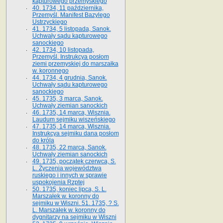
kapturowego przemyskiego
40. 1734, 11 października,
Przemyśl. Manifest Bazylego
Ustrzyckiego
41. 1734, 5 listopada, Sanok.
Uchwały sądu kapturowego
sanockiego
42. 1734, 10 listopada,
Przemyśl. Instrukcya posłom
ziemi przemyskiej do marszałka
w. koronnego
44. 1734, 4 grudnia, Sanok.
Uchwały sądu kapturowego
sanockiego
45. 1735, 3 marca, Sanok.
Uchwały ziemian sanockich
46. 1735, 14 marca, Wisznia.
Laudum sejmiku wiszeńskiego
47. 1735, 14 marca, Wisznia.
Instrukcya sejmiku dana posłom
do króla
48. 1735, 22 marca, Sanok.
Uchwały ziemian sanockich
49. 1735, początek czerwca, S.
L. Życzenia województwa
ruskiego i innych w sprawie
uspokojenia Rzptej
50. 1735, koniec lipca, S. L.
Marszałek w. koronny do
sejmiku w Wiszni. 51. 1735, ? S.
L. Marszałek w. koronny do
dygnitarzy na sejmiku w Wiszni