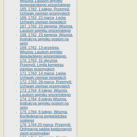
Wisznia. Laudum sejmiku
gospodarskiego wiszeńskiego
165. 1762, 1 lutego, Przemyśl.
Uchwały ziemian przemyskich
166. 1762, 22 marca, Lwów.
Uchwały ziemian lwowskich
167. 1762, 23 sierpnia, Wisznia.
Laudum sejmiku wiszeńskiego
168. 1762, 23 sierpnia, Wisznia.
Instrukcya sejmiku posłom na
sejm
169. 1762, 13 września,
Wisznia. Laudum sejmiku
deputackiego wiszeńskiego.
170. 1763, 31 stycznia,
Przemyśl. Limita kongresu
ziemian przemyskich
171. 1763, 14 marca, Lwów.
Uchwały ziemian lwowskich
172. 1763, 28 marca, Przemyśl.
Uchwały ziemian przemyskich
173. 1764, 6 lutego, Wisznia.
Laudum sejmiku wiszeńskiego
174. 1764, 6 lutego Wisznia.
Instrukcya sejmiku posłom na
sejm
175. 1764, 6 lutego, Wisznia.
Konfederacya województwa
ruskiego
176. 1764 20 marca, Przemyśl.
Ordynacya sądów kapturowych
ziemi przemyskiej