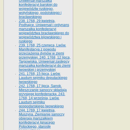
Uniwersał marszałka
konfederacyi barskiej do
województw ruskiego,
wołyńskiego, podolskiego i
bracławskiego
238. 1768, 29 kwietnia,
Podhajce. Uniwersał i ordynans
marszałka konfederacyi
województwa bracławskiego do
wo­jewództwa kijowskiego i
ruskiego
239. 1768, 25 czerwca, Lwów.
Manifestacya z powodu
przeciążenia dymów w ziemi
przemyskiej. 240. 1768, 12 lipca,
Targowiska. Uniwersał zastępcy
marszałka konfederacyi do ziemi
lwowskiej i przemyskiej
241. 1768, 15 lipca, Lwów.
Laudum sejmiku deputackiego
lwowskiego
242. 1768, 17 lipca, Sanok.
Mieszczanie sanoccy składają
przysięgę konfederacką. 243.
1768, 14 września, Lwów.
Laudum sejmiku
gospodarskiego lwowskiego
244. 1769, 17 kwietnia,
Muszyna. Ziemianie sanoccy
obierają marszałkiem
konfederacyi Ignacego
Potockiego, starostę