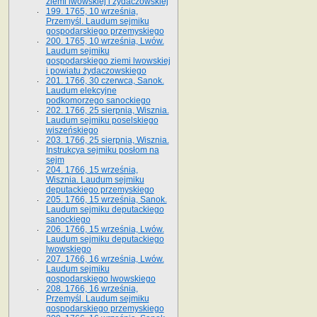
ziemi lwowskiej i żydaczowskiej
199. 1765, 10 września,
Przemyśl. Laudum sejmiku
gospodarskiego przemyskiego
200. 1765, 10 września, Lwów.
Laudum sejmiku
gospodarskiego ziemi lwowskiej
i powiatu żydaczowskiego
201. 1766, 30 czerwca, Sanok.
Laudum elekcyjne
podkomorzego sanockiego
202. 1766, 25 sierpnia, Wisznia.
Laudum sejmiku poselskiego
wiszeńskiego
203. 1766, 25 sierpnia, Wisznia.
Instrukcya sejmiku posłom na
sejm
204. 1766, 15 września,
Wisznia. Laudum sejmiku
deputackiego przemyskiego
205. 1766, 15 września, Sanok.
Laudum sejmiku deputackiego
sanockiego
206. 1766, 15 września, Lwów.
Laudum sejmiku deputackiego
lwowskiego
207. 1766, 16 września, Lwów.
Laudum sejmiku
gospodarskiego lwowskiego
208. 1766, 16 września,
Przemyśl. Laudum sejmiku
gospodarskiego przemyskiego