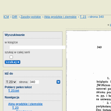
ICM
›
DIR
›
Zasoby polskie
›
Akta grodzkie i ziemskie
›
T. 23
› strona 340
«
Wyszukiwanie
w książce
szukaj w całej serii
Idź do
strona:
Pobierz pełen tekst
T. 23.txt
Nawigacja
Akta grodzkie i ziemskie
T. 23