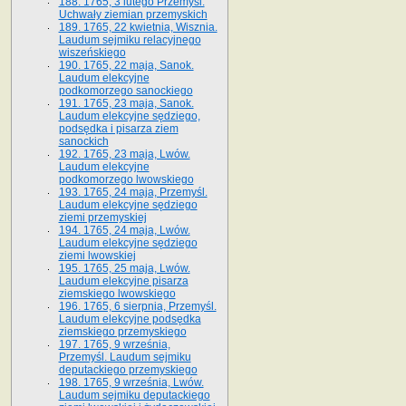
188. 1765, 3 lutego Przemyśl.
Uchwały ziemian przemyskich
189. 1765, 22 kwietnia, Wisznia.
Laudum sejmiku relacyjnego
wiszeńskiego
190. 1765, 22 maja, Sanok.
Laudum elekcyjne
podkomorzego sanockiego
191. 1765, 23 maja, Sanok.
Laudum elekcyjne sędziego,
podsędka i pisarza ziem
sanockich
192. 1765, 23 maja, Lwów.
Laudum elekcyjne
podkomorzego lwowskiego
193. 1765, 24 maja, Przemyśl.
Laudum elekcyjne sędziego
ziemi przemyskiej
194. 1765, 24 maja, Lwów.
Laudum elekcyjne sędziego
ziemi lwowskiej
195. 1765, 25 maja, Lwów.
Laudum elekcyjne pisarza
ziemskiego lwowskiego
196. 1765, 6 sierpnia, Przemyśl.
Laudum elekcyjne podsędka
ziemskiego przemyskiego
197. 1765, 9 września,
Przemyśl. Laudum sejmiku
deputackiego przemyskiego
198. 1765, 9 września, Lwów.
Laudum sejmiku deputackiego