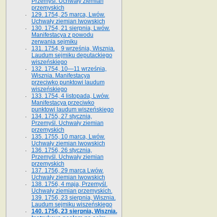
Przemyśl. Uchwały ziemian
przemyskich
129. 1754, 25 marca, Lwów.
Uchwały ziemian lwowskich
130. 1754, 21 sierpnia, Lwów.
Manifestacya z powodu
zerwania sejmiku
131. 1754, 9 września, Wisznia.
Laudum sejmiku deputackiego
wiszeńskiego
132. 1754, 10—11 września,
Wisznia. Manifestacya
przeciwko punktowi laudum
wiszeńskiego
133. 1754, 4 listopada, Lwów.
Manifestacya przeciwko
punktowi laudum wiszeńskiego
134. 1755, 27 stycznia,
Przemyśl. Uchwały ziemian
przemyskich
135. 1755, 10 marca, Lwów.
Uchwały ziemian lwowskich
136. 1756, 26 stycznia,
Przemyśl. Uchwały ziemian
przemyskich
137. 1756, 29 marca Lwów.
Uchwały ziemian lwowskich
138. 1756, 4 maja, Przemyśl.
Uchwały ziemian przemyskich.
139. 1756, 23 sierpnia, Wisznia.
Laudum sejmiku wiszeńskiego
140. 1756, 23 sierpnia, Wisznia.