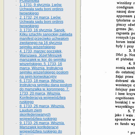
Przedmowa
1. 1731, 9 stycznia, Lwów.
Uchwała sądu boni ordinis
lwowskiego
2. 1732, 24 marca, Lwów.
Uchwała sądu boni ordinis
lwowskiego
3. 1733, 16 stycznia, Sanok.
Kilku szlachty sanockiej zakłada
manifest przeciwko uchwałom
zwołanego na 16 stycz­nia
sejmiku wiszeńskiego
4. 1733, marzec początek,
Warszawa. Józef Mniszek
marszałek w. kor. do sejmiku
wiszeńskiego. 5. 1733, 16
marca, Wisznia. Instrukcya
sejmiku wiszeńskiego posłom
na sejm konwokacyjny
6. 1733, 18 marca, Wisznia.
Instrukcya sejmiku dana posłom
do marszałka w. koronnego. 7.
1733, 20 marca, Wisznia.
Konfederacya województwa
ruskiego
8. 1733, 26 marca, Wisznia.
Laudum ziem
skonfederowanych
województwa ruskiego
9. 1733, 26 marca, Wisznia.
Marszałek konfederacyi
województwa ruskiego do