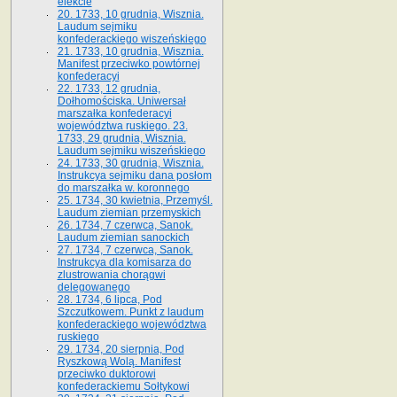
elekcie
20. 1733, 10 grudnia, Wisznia.
Laudum sejmiku
konfederackiego wiszeńskiego
21. 1733, 10 grudnia, Wisznia.
Manifest przeciwko powtórnej
konfederacyi
22. 1733, 12 grudnia,
Dołhomościska. Uniwersał
marszałka konfederacyi
województwa ruskiego. 23.
1733, 29 grudnia, Wisznia.
Laudum sejmiku wiszeńskiego
24. 1733, 30 grudnia, Wisznia.
Instrukcya sejmiku dana posłom
do marszałka w. koronnego
25. 1734, 30 kwietnia, Przemyśl.
Laudum ziemian przemyskich
26. 1734, 7 czerwca, Sanok.
Laudum ziemian sanockich
27. 1734, 7 czerwca, Sanok.
Instrukcya dla komisarza do
zlustrowania chorągwi
delegowanego
28. 1734, 6 lipca, Pod
Szczutkowem. Punkt z laudum
konfederackiego województwa
ruskiego
29. 1734, 20 sierpnia, Pod
Ryszkową Wolą. Manifest
przeciwko duktorowi
konfederackiemu Sołtykowi