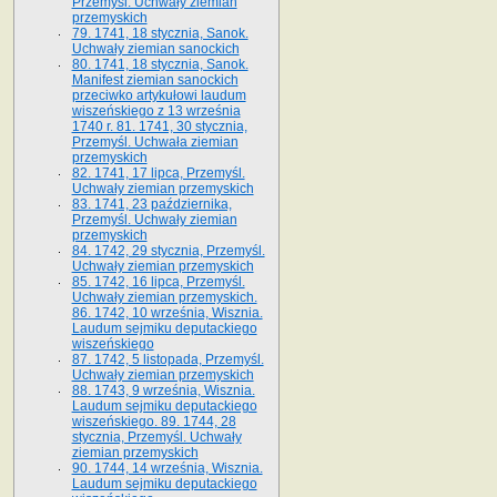
Przemyśl. Uchwały ziemian
przemyskich
79. 1741, 18 stycznia, Sanok.
Uchwały ziemian sanockich
80. 1741, 18 stycznia, Sanok.
Manifest ziemian sanockich
przeciwko artykułowi laudum
wiszeńskiego z 13 wrze­śnia
1740 r. 81. 1741, 30 stycznia,
Przemyśl. Uchwała ziemian
przemyskich
82. 1741, 17 lipca, Przemyśl.
Uchwały ziemian przemyskich
83. 1741, 23 października,
Przemyśl. Uchwały ziemian
przemyskich
84. 1742, 29 stycznia, Przemyśl.
Uchwały ziemian przemyskich
85. 1742, 16 lipca, Przemyśl.
Uchwały ziemian przemyskich.
86. 1742, 10 września, Wisznia.
Laudum sejmiku deputackiego
wiszeńskiego
87. 1742, 5 listopada, Przemyśl.
Uchwały ziemian przemyskich
88. 1743, 9 września, Wisznia.
Laudum sejmiku deputackiego
wiszeńskiego. 89. 1744, 28
stycznia, Przemyśl. Uchwały
ziemian przemyskich
90. 1744, 14 września, Wisznia.
Laudum sejmiku deputackiego