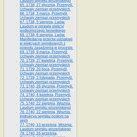
Laudum sejmiku wiszeńskiego
65. 1738, 27 stycznia, Przemyśl.
Uchwały ziemian przemyskich­­.
66. 1738, 3 marca, Przemyśl.
Uchwały ziemian przemyskich­
67. 1738, 5 sierpnia, Lwów.
Laudum w sprawie elekcyi
podkomorzego lwowskiego
68. 1738, 6 sierpnia, Lwów.
Manifestacya przeciw udziałowi
w elekcyach sejmikowych z
powodu zasądzenia w procesie.
69. 1739, 9 marca, Przemyśl.
Uchwały ziemian przemyskich
70. 1739, 27 kwietnia, Przemyśl.
Uchwały ziemian przemyskich
71. 1739, 20 lipca, Przemyśl.
Uchwały ziemian przemyskich
72. 1739, 2 listopada, Przemyśl.
Uchwały ziemian przemyskich
73. 1740, 26 stycznia, Przemyśl.
Uchwały ziemian przemyskich
74. 1740, 4 kwietnia, Przemyśl.
Uchwały ziemian przemyskich
75. 1740, 22 sierpnia, Wisznia.
Laudum sejmiku wiszeńskiego
76. 1740, 22 sierpnia, Wisznia.
Instrukcya sejmiku posłom na
sejm
77. 1740, 13 września, Wisznia.
Laudum sejmiku wiszeńskiego
78. 1740, 26 września,