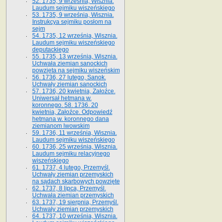
52. 1735, 9 września, Wisznia.
Laudum sejmiku wiszeńskiego
53. 1735, 9 września, Wisznia.
Instrukcya sejmiku posłom na
sejm
54. 1735, 12 września, Wisznia.
Laudum sejmiku wiszeńskiego
deputackiego
55. 1735, 13 września, Wisznia.
Uchwała ziemian sanockich
powzięta na sejmiku wiszeńskim
56. 1736, 27 lutego, Sanok.
Uchwały ziemian sanockich
57. 1736, 20 kwietnia, Załoźce.
Uniwersał hetmana w.
koronnego. 58. 1736. 20
kwietnia, Załoźce. Odpowiedź
hetmana w. koronnego dana
ziemianom lwowskim
59. 1736, 11 września, Wisznia.
Laudum sejmiku wiszeńskiego
60. 1736, 25 września, Wisznia.
Laudum sejmiku relacyjnego
wiszeńskiego
61. 1737, 4 lutego, Przemyśl.
Uchwały ziemian przemyskich
na sądach skarbowych powzięte
62. 1737, 8 lipca, Przemyśl.
Uchwała ziemian przemyskich
63. 1737, 19 sierpnia, Przemyśl.
Uchwały ziemian przemyskich
64. 1737, 10 września, Wisznia.