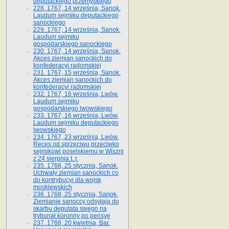
deputackiego przemyskiego
228. 1767, 14 września, Sanok.
Laudum sejmiku deputackiego
sanockiego
229. 1767, 14 września, Sanok.
Laudum sejmiku
gospodarskiego sanockiego
230. 1767, 14 września, Sanok.
Akces ziemian sanockich do
konfederacyi radomskiej
231. 1767, 15 września, Sanok.
Akces ziemian sanockich do
konfederacyi radomskiej
232. 1767, 16 września, Lwów.
Laudum sejmiku
gospodarskiego lwowskiego
233. 1767, 16 września, Lwów.
Laudum sejmiku deputackiego
lwowskiego
234. 1767, 23 września, Lwów.
Reces od sprzeciwu przeciwko
sejmikowi poselskiemu w Wiszni
z 24 sierpnia t. r.
235. 1768, 25 stycznia, Sanok.
Uchwały ziemian sanockich co
do kontrybucyi dla wojsk
moskiewskich
236. 1768, 25 stycznia, Sanok.
Ziemianie sanoccy odsyłają do
skarbu deputata swego na
trybunał koronny po pensyę
237. 1768, 20 kwietnia, Bar.