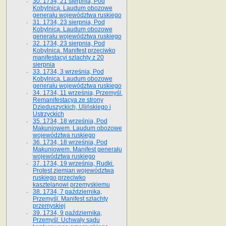
30. 1734, 21 sierpnia, Pod
Kobylnicą. Laudum obozowe
generału województwa ruskiego
31. 1734, 23 sierpnia, Pod
Kobylnicą. Laudum obozowe
generału województwa ruskiego
32. 1734, 23 sierpnia, Pod
Kobylnicą. Manifest przeciwko
manifestacyi szlachty z 20
sierpnia
33. 1734, 3 września, Pod
Kobylnicą. Laudum obozowe
generału województwa ruskiego
34. 1734, 11 września, Przemyśl.
Remanifestacya ze strony
Dzieduszyckich, Ulińskiego i
Ustrzyckich
35. 1734, 18 września, Pod
Makuniowem. Laudum obozowe
województwa ruskiego
36. 1734, 18 września, Pod
Makuniowem. Manifest generału
województwa ruskiego
37. 1734, 19 września, Rudki.
Protest ziemian województwa
ruskiego przeciwko
kasztelanowi przemyskiemu
38. 1734, 7 października,
Przemyśl. Manifest szlachty
przemyskiej
39. 1734, 9 października,
Przemyśl. Uchwały sądu