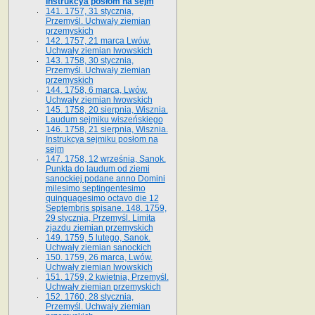
Instrukcya posłom na sejm
141. 1757, 31 stycznia,
Przemyśl. Uchwały ziemian
przemyskich
142. 1757, 21 marca Lwów.
Uchwały ziemian lwowskich
143. 1758, 30 stycznia,
Przemyśl. Uchwały ziemian
przemyskich
144. 1758, 6 marca, Lwów.
Uchwały ziemian lwowskich
145. 1758, 20 sierpnia, Wisznia.
Laudum sejmiku wiszeńskiego
146. 1758, 21 sierpnia, Wisznia.
Instrukcya sejmiku posłom na
sejm
147. 1758, 12 września, Sanok.
Punkta do laudum od ziemi
sanockiej podane anno Domini
milesimo septingentesimo
quinquagesimo octavo die 12
Septembris spisane. 148. 1759,
29 stycznia, Przemyśl. Limita
zjazdu ziemian przemyskich
149. 1759, 5 lutego, Sanok.
Uchwały ziemian sanockich
150. 1759, 26 marca, Lwów.
Uchwały ziemian lwowskich
151. 1759, 2 kwietnia, Przemyśl.
Uchwały ziemian przemyskich
152. 1760, 28 stycznia,
Przemyśl. Uchwały ziemian