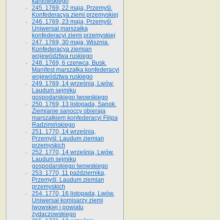
kaniowskiego
245. 1769, 22 maja, Przemyśl.
Konfederacya ziemi przemyskiej
246. 1769, 23 maja, Przemyśl.
Uniwersał marszałka
konfederacyi ziemi przemyskiej
247. 1769, 30 maja, Wisznia.
Konfederacya ziemian
województwa ruskiego
248. 1769, 6 czerwca, Busk.
Manifest marszałka konfederacyi
województwa ruskiego
249. 1769, 14 września, Lwów.
Laudum sejmiku
gospodarskiego lwowskiego
250. 1769, 13 listopada, Sanok.
Ziemianie sanoccy obierają
marszałkiem konfederacyi Filipa
Radzimińskiego
251. 1770, 14 września,
Przemyśl. Laudum ziemian
przemyskich
252. 1770, 14 września, Lwów.
Laudum sejmiku
gospodarskiego lwowskiego
253. 1770, 11 października,
Przemyśl. Laudum ziemian
przemyskich
254. 1770, 16 listopada, Lwów.
Uniwersał komisarzy ziemi
lwowskiej i powiatu
żydaczowskiego