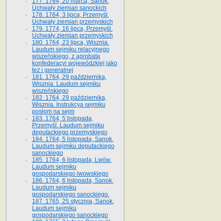
177. 1764, 20 marca, Sanok.
Uchwały ziemian sanockich
178. 1764, 3 lipca, Przemyśl.
Uchwały ziemian przemyskich
179. 1774, 16 lipca, Przemyśl.
Uchwały ziemian przemyskich
180. 1764, 23 lipca, Wisznia.
Laudum sejmiku relacyjnego
wiszeńskiego, z aprobatą
konfederacyi wojewódzkiej jako
też i generalnej
181. 1764, 29 października,
Wisznia. Laudum sejmiku
wiszeńskiego
182. 1764, 29 października,
Wisznia. Instrukcya sejmiku
posłom na sejm
183. 1764, 5 listopada,
Przemyśl. Laudum sejmiku
deputackiego przemyskiego
184. 1764, 5 listopada, Sanok.
Laudum sejmiku deputackiego
sanockiego
185. 1764, 6 listopada, Lwów.
Laudum sejmiku
gospodarskiego lwowskiego
186. 1764, 6 listopada, Sanok.
Laudum sejmiku
gospodarskiego sanockiego.
187. 1765, 25 stycznia, Sanok.
Laudum sejmiku
gospodarskiego sanockiego