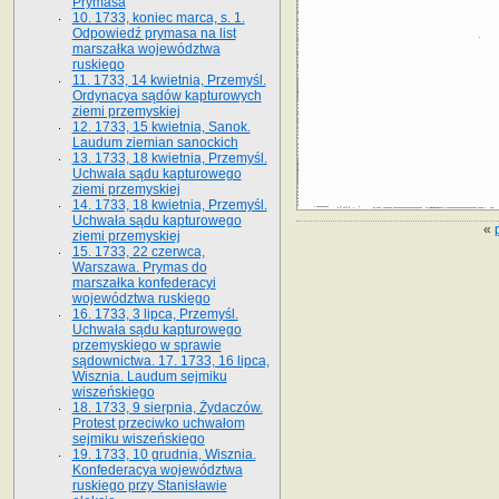
Prymasa
10. 1733, koniec marca, s. 1.
Odpowiedź prymasa na list
marszałka województwa
ruskiego
11. 1733, 14 kwietnia, Przemyśl.
Ordynacya sądów kapturowych
ziemi przemyskiej
12. 1733, 15 kwietnia, Sanok.
Laudum ziemian sanockich
13. 1733, 18 kwietnia, Przemyśl.
Uchwała sądu kapturowego
ziemi przemyskiej
14. 1733, 18 kwietnia, Przemyśl.
Uchwała sądu kapturowego
«
ziemi przemyskiej
15. 1733, 22 czerwca,
Warszawa. Prymas do
marszałka konfederacyi
województwa ruskiego
16. 1733, 3 lipca, Przemyśl.
Uchwała sądu kapturowego
przemyskiego w sprawie
sądownictwa. 17. 1733, 16 lipca,
Wisznia. Laudum sejmiku
wiszeńskiego
18. 1733, 9 sierpnia, Żydaczów.
Protest przeciwko uchwałom
sejmiku wiszeńskiego
19. 1733, 10 grudnia, Wisznia.
Konfederacya województwa
ruskiego przy Stanisławie