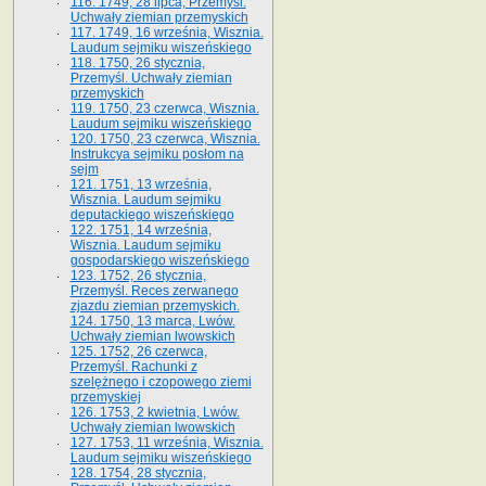
116. 1749, 28 lipca, Przemyśl.
Uchwały ziemian przemyskich
117. 1749, 16 września, Wisznia.
Laudum sejmiku wiszeńskiego
118. 1750, 26 stycznia,
Przemyśl. Uchwały ziemian
przemyskich
119. 1750, 23 czerwca, Wisznia.
Laudum sejmiku wiszeńskiego
120. 1750, 23 czerwca, Wisznia.
Instrukcya sejmiku posłom na
sejm
121. 1751, 13 września,
Wisznia. Laudum sejmiku
deputackiego wiszeńskiego
122. 1751, 14 września,
Wisznia. Laudum sejmiku
gospodarskiego wiszeńskiego
123. 1752, 26 stycznia,
Przemyśl. Reces zerwanego
zjazdu ziemian przemyskich.
124. 1750, 13 marca, Lwów.
Uchwały ziemian lwowskich
125. 1752, 26 czerwca,
Przemyśl. Rachunki z
szelężnego i czopowego ziemi
przemyskiej
126. 1753, 2 kwietnia, Lwów.
Uchwały ziemian lwowskich
127. 1753, 11 września, Wisznia.
Laudum sejmiku wiszeńskiego
128. 1754, 28 stycznia,