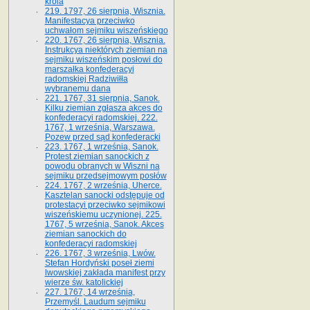
króla
219. 1797, 26 sierpnia, Wisznia.
Manifestacya przeciwko
uchwałom sejmiku wiszeńskiego
220. 1767, 26 sierpnia, Wisznia.
Instrukcya niektórych ziemian na
sejmiku wiszeńskim posłowi do
marszałka konfe­deracyi
radomskiej Radziwiłła
wybranemu dana
221. 1767, 31 sierpnia, Sanok.
Kilku ziemian zgłasza akces do
konfederacyi radomskiej. 222.
1767, 1 września, Warszawa.
Pozew przed sąd konfederacki
223. 1767, 1 września, Sanok.
Protest ziemian sanockich z
powodu obranych w Wiszni na
sejmiku przedsejmo­wym posłów
224. 1767, 2 września, Uherce.
Kasztelan sanocki odstępuje od
protestacyi przeciwko sejmikowi
wiszeńskiemu uczynionej. 225.
1767, 5 września, Sanok. Akces
ziemian sanockich do
konfederacyi radomskiej
226. 1767, 3 września, Lwów.
Stefan Hordyński poseł ziemi
lwowskiej zakłada manifest przy
wierze św. ka­tolickiej
227. 1767, 14 września,
Przemyśl. Laudum sejmiku