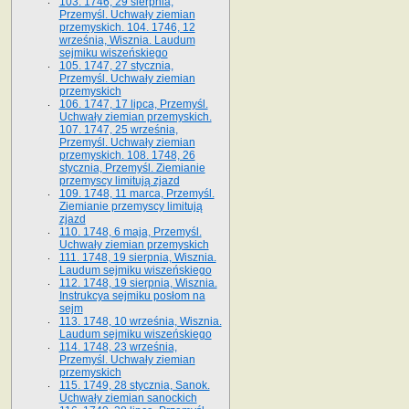
103. 1746, 29 sierpnia,
Przemyśl. Uchwały ziemian
przemyskich. 104. 1746, 12
września, Wisznia. Laudum
sejmiku wiszeńskiego
105. 1747, 27 stycznia,
Przemyśl. Uchwały ziemian
przemyskich
106. 1747, 17 lipca, Przemyśl.
Uchwały ziemian przemyskich.
107. 1747, 25 września,
Przemyśl. Uchwały ziemian
przemyskich. 108. 1748, 26
stycznia, Przemyśl. Ziemianie
przemyscy limitują zjazd
109. 1748, 11 marca, Przemyśl.
Ziemianie przemyscy limitują
zjazd
110. 1748, 6 maja, Przemyśl.
Uchwały ziemian przemyskich
111. 1748, 19 sierpnia, Wisznia.
Laudum sejmiku wiszeńskiego
112. 1748, 19 sierpnia, Wisznia.
Instrukcya sejmiku posłom na
sejm
113. 1748, 10 września, Wisznia.
Laudum sejmiku wiszeńskiego
114. 1748, 23 września,
Przemyśl. Uchwały ziemian
przemyskich
115. 1749, 28 stycznia, Sanok.
Uchwały ziemian sanockich