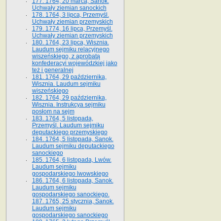
177. 1764, 20 marca, Sanok.
Uchwały ziemian sanockich
178. 1764, 3 lipca, Przemyśl.
Uchwały ziemian przemyskich
179. 1774, 16 lipca, Przemyśl.
Uchwały ziemian przemyskich
180. 1764, 23 lipca, Wisznia.
Laudum sejmiku relacyjnego
wiszeńskiego, z aprobatą
konfederacyi wojewódzkiej jako
też i generalnej
181. 1764, 29 października,
Wisznia. Laudum sejmiku
wiszeńskiego
182. 1764, 29 października,
Wisznia. Instrukcya sejmiku
posłom na sejm
183. 1764, 5 listopada,
Przemyśl. Laudum sejmiku
deputackiego przemyskiego
184. 1764, 5 listopada, Sanok.
Laudum sejmiku deputackiego
sanockiego
185. 1764, 6 listopada, Lwów.
Laudum sejmiku
gospodarskiego lwowskiego
186. 1764, 6 listopada, Sanok.
Laudum sejmiku
gospodarskiego sanockiego.
187. 1765, 25 stycznia, Sanok.
Laudum sejmiku
gospodarskiego sanockiego