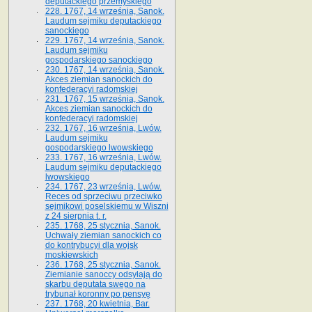
deputackiego przemyskiego
228. 1767, 14 września, Sanok.
Laudum sejmiku deputackiego
sanockiego
229. 1767, 14 września, Sanok.
Laudum sejmiku
gospodarskiego sanockiego
230. 1767, 14 września, Sanok.
Akces ziemian sanockich do
konfederacyi radomskiej
231. 1767, 15 września, Sanok.
Akces ziemian sanockich do
konfederacyi radomskiej
232. 1767, 16 września, Lwów.
Laudum sejmiku
gospodarskiego lwowskiego
233. 1767, 16 września, Lwów.
Laudum sejmiku deputackiego
lwowskiego
234. 1767, 23 września, Lwów.
Reces od sprzeciwu przeciwko
sejmikowi poselskiemu w Wiszni
z 24 sierpnia t. r.
235. 1768, 25 stycznia, Sanok.
Uchwały ziemian sanockich co
do kontrybucyi dla wojsk
moskiewskich
236. 1768, 25 stycznia, Sanok.
Ziemianie sanoccy odsyłają do
skarbu deputata swego na
trybunał koronny po pensyę
237. 1768, 20 kwietnia, Bar.