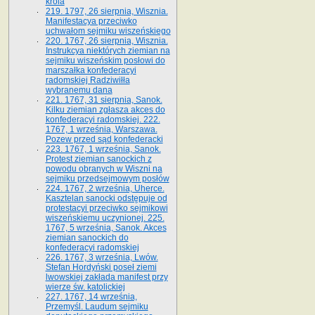
króla
219. 1797, 26 sierpnia, Wisznia.
Manifestacya przeciwko
uchwałom sejmiku wiszeńskiego
220. 1767, 26 sierpnia, Wisznia.
Instrukcya niektórych ziemian na
sejmiku wiszeńskim posłowi do
marszałka konfe­deracyi
radomskiej Radziwiłła
wybranemu dana
221. 1767, 31 sierpnia, Sanok.
Kilku ziemian zgłasza akces do
konfederacyi radomskiej. 222.
1767, 1 września, Warszawa.
Pozew przed sąd konfederacki
223. 1767, 1 września, Sanok.
Protest ziemian sanockich z
powodu obranych w Wiszni na
sejmiku przedsejmo­wym posłów
224. 1767, 2 września, Uherce.
Kasztelan sanocki odstępuje od
protestacyi przeciwko sejmikowi
wiszeńskiemu uczynionej. 225.
1767, 5 września, Sanok. Akces
ziemian sanockich do
konfederacyi radomskiej
226. 1767, 3 września, Lwów.
Stefan Hordyński poseł ziemi
lwowskiej zakłada manifest przy
wierze św. ka­tolickiej
227. 1767, 14 września,
Przemyśl. Laudum sejmiku