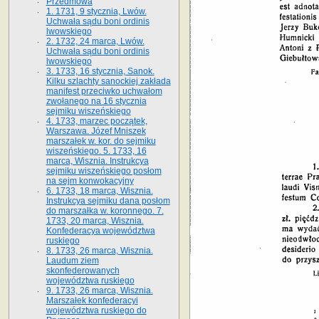
Przedmowa
1. 1731, 9 stycznia, Lwów.
Uchwała sądu boni ordinis
lwowskiego
2. 1732, 24 marca, Lwów.
Uchwała sądu boni ordinis
lwowskiego
3. 1733, 16 stycznia, Sanok.
Kilku szlachty sanockiej zakłada
manifest przeciwko uchwałom
zwołanego na 16 stycz­nia
sejmiku wiszeńskiego
4. 1733, marzec początek,
Warszawa. Józef Mniszek
marszałek w. kor. do sejmiku
wiszeńskiego. 5. 1733, 16
marca, Wisznia. Instrukcya
sejmiku wiszeńskiego posłom
na sejm konwokacyjny
6. 1733, 18 marca, Wisznia.
Instrukcya sejmiku dana posłom
do marszałka w. koronnego. 7.
1733, 20 marca, Wisznia.
Konfederacya województwa
ruskiego
8. 1733, 26 marca, Wisznia.
Laudum ziem
skonfederowanych
województwa ruskiego
9. 1733, 26 marca, Wisznia.
Marszałek konfederacyi
województwa ruskiego do