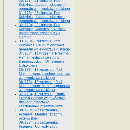
30. 1734, 21 sierpnia, Pod
Kobylnicą. Laudum obozowe
generału województwa ruskiego
31. 1734, 23 sierpnia, Pod
Kobylnicą. Laudum obozowe
generału województwa ruskiego
32. 1734, 23 sierpnia, Pod
Kobylnicą. Manifest przeciwko
manifestacyi szlachty z 20
sierpnia
33. 1734, 3 września, Pod
Kobylnicą. Laudum obozowe
generału województwa ruskiego
34. 1734, 11 września, Przemyśl.
Remanifestacya ze strony
Dzieduszyckich, Ulińskiego i
Ustrzyckich
35. 1734, 18 września, Pod
Makuniowem. Laudum obozowe
województwa ruskiego
36. 1734, 18 września, Pod
Makuniowem. Manifest generału
województwa ruskiego
37. 1734, 19 września, Rudki.
Protest ziemian województwa
ruskiego przeciwko
kasztelanowi przemyskiemu
38. 1734, 7 października,
Przemyśl. Manifest szlachty
przemyskiej
39. 1734, 9 października,
Przemyśl. Uchwały sądu