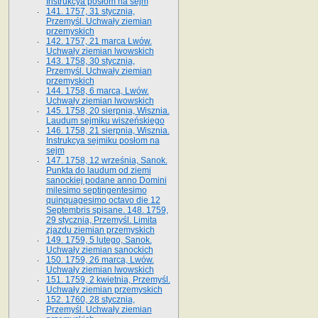
Instrukcya posłom na sejm
141. 1757, 31 stycznia,
Przemyśl. Uchwały ziemian
przemyskich
142. 1757, 21 marca Lwów.
Uchwały ziemian lwowskich
143. 1758, 30 stycznia,
Przemyśl. Uchwały ziemian
przemyskich
144. 1758, 6 marca, Lwów.
Uchwały ziemian lwowskich
145. 1758, 20 sierpnia, Wisznia.
Laudum sejmiku wiszeńskiego
146. 1758, 21 sierpnia, Wisznia.
Instrukcya sejmiku posłom na
sejm
147. 1758, 12 września, Sanok.
Punkta do laudum od ziemi
sanockiej podane anno Domini
milesimo septingentesimo
quinquagesimo octavo die 12
Septembris spisane. 148. 1759,
29 stycznia, Przemyśl. Limita
zjazdu ziemian przemyskich
149. 1759, 5 lutego, Sanok.
Uchwały ziemian sanockich
150. 1759, 26 marca, Lwów.
Uchwały ziemian lwowskich
151. 1759, 2 kwietnia, Przemyśl.
Uchwały ziemian przemyskich
152. 1760, 28 stycznia,
Przemyśl. Uchwały ziemian