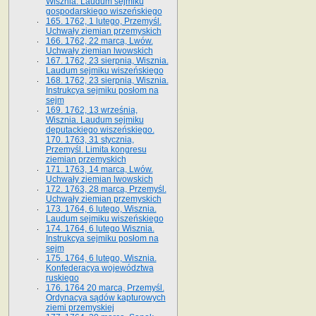
Wisznia. Laudum sejmiku
gospodarskiego wiszeńskiego
165. 1762, 1 lutego, Przemyśl.
Uchwały ziemian przemyskich
166. 1762, 22 marca, Lwów.
Uchwały ziemian lwowskich
167. 1762, 23 sierpnia, Wisznia.
Laudum sejmiku wiszeńskiego
168. 1762, 23 sierpnia, Wisznia.
Instrukcya sejmiku posłom na
sejm
169. 1762, 13 września,
Wisznia. Laudum sejmiku
deputackiego wiszeńskiego.
170. 1763, 31 stycznia,
Przemyśl. Limita kongresu
ziemian przemyskich
171. 1763, 14 marca, Lwów.
Uchwały ziemian lwowskich
172. 1763, 28 marca, Przemyśl.
Uchwały ziemian przemyskich
173. 1764, 6 lutego, Wisznia.
Laudum sejmiku wiszeńskiego
174. 1764, 6 lutego Wisznia.
Instrukcya sejmiku posłom na
sejm
175. 1764, 6 lutego, Wisznia.
Konfederacya województwa
ruskiego
176. 1764 20 marca, Przemyśl.
Ordynacya sądów kapturowych
ziemi przemyskiej