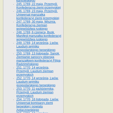
kaniowskiego
245. 1769, 22 maja, Przemyśl.
Konfederacya ziemi przemyskiej
246. 1769, 23 maja, Przemyśl.
Uniwersał marszałka
konfederacyi ziemi przemyskiej
247. 1769, 30 maja, Wisznia.
Konfederacya ziemian
województwa ruskiego
248. 1769, 6 czerwca, Busk.
Manifest marszałka konfederacyi
województwa ruskiego
249. 1769, 14 września, Lwów.
Laudum sejmiku
gospodarskiego lwowskiego
250. 1769, 13 listopada, Sanok.
Ziemianie sanoccy obierają
marszałkiem konfederacyi Filipa
Radzimińskiego
251. 1770, 14 września,
Przemyśl. Laudum ziemian
przemyskich
252. 1770, 14 września, Lwów.
Laudum sejmiku
gospodarskiego lwowskiego
253. 1770, 11 października,
Przemyśl. Laudum ziemian
przemyskich
254. 1770, 16 listopada, Lwów.
Uniwersał komisarzy ziemi
lwowskiej i powiatu
żydaczowskiego