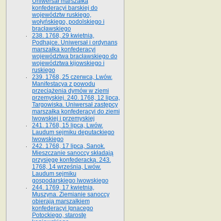
Uniwersał marszałka
konfederacyi barskiej do
województw ruskiego,
wołyńskiego, podolskiego i
bracławskiego
238. 1768, 29 kwietnia,
Podhajce. Uniwersał i ordynans
marszałka konfederacyi
województwa bracławskiego do
wo­jewództwa kijowskiego i
ruskiego
239. 1768, 25 czerwca, Lwów.
Manifestacya z powodu
przeciążenia dymów w ziemi
przemyskiej. 240. 1768, 12 lipca,
Targowiska. Uniwersał zastępcy
marszałka konfederacyi do ziemi
lwowskiej i przemyskiej
241. 1768, 15 lipca, Lwów.
Laudum sejmiku deputackiego
lwowskiego
242. 1768, 17 lipca, Sanok.
Mieszczanie sanoccy składają
przysięgę konfederacką. 243.
1768, 14 września, Lwów.
Laudum sejmiku
gospodarskiego lwowskiego
244. 1769, 17 kwietnia,
Muszyna. Ziemianie sanoccy
obierają marszałkiem
konfederacyi Ignacego
Potockiego, starostę