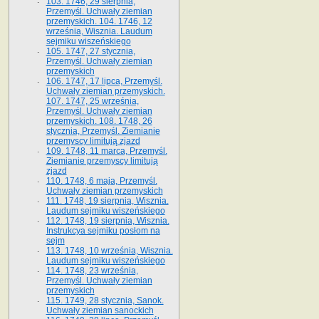
103. 1746, 29 sierpnia,
Przemyśl. Uchwały ziemian
przemyskich. 104. 1746, 12
września, Wisznia. Laudum
sejmiku wiszeńskiego
105. 1747, 27 stycznia,
Przemyśl. Uchwały ziemian
przemyskich
106. 1747, 17 lipca, Przemyśl.
Uchwały ziemian przemyskich.
107. 1747, 25 września,
Przemyśl. Uchwały ziemian
przemyskich. 108. 1748, 26
stycznia, Przemyśl. Ziemianie
przemyscy limitują zjazd
109. 1748, 11 marca, Przemyśl.
Ziemianie przemyscy limitują
zjazd
110. 1748, 6 maja, Przemyśl.
Uchwały ziemian przemyskich
111. 1748, 19 sierpnia, Wisznia.
Laudum sejmiku wiszeńskiego
112. 1748, 19 sierpnia, Wisznia.
Instrukcya sejmiku posłom na
sejm
113. 1748, 10 września, Wisznia.
Laudum sejmiku wiszeńskiego
114. 1748, 23 września,
Przemyśl. Uchwały ziemian
przemyskich
115. 1749, 28 stycznia, Sanok.
Uchwały ziemian sanockich