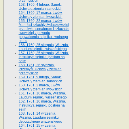
przemyskich
153. 1760, 4 lutego, Sanok.
Uchwała ziemian sanockich
154. 1760, 17 marca, Lwów.
Uchwały ziemian lwowskich
155. 1760, 22 marca, Lwów.
Manifest szlachty żydaczowskiej
przeciwko senatorom i szlachcie
lwowskiej z po­wodu
pogwałcenia sejmiku i wolnego
głosu
156. 1760, 25 sierpnia, Wisznia.
Laudum sejmiku wiszeńskiego
157. 1760, 25 sierpnia, Wisznia.
Instrukcya sejmiku posłom na
sejm
158. 1761, 26 stycznia,
Przemyśl. Uchwały ziemian
przemyskich
159. 1761, 9 lutego, Sanok.
Uchwały ziemian sanockich
160. 1761, 2 marca, Lwów.
Uchwały ziemian lwowskich
161. 1761, 16 marca, Wisznia.
Laudum sejmiku wiszeńskiego
162. 1761, 16 marca, Wisznia.
Instrukcya sejmiku posłom na
sejm
163. 1861, 14 września,
Wisznia. Laudum sejmiku
deputackiego wiszeńskiego
164. 1761, 15 września,