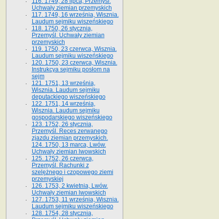
116. 1749, 28 lipca, Przemyśl.
Uchwały ziemian przemyskich
117. 1749, 16 września, Wisznia.
Laudum sejmiku wiszeńskiego
118. 1750, 26 stycznia,
Przemyśl. Uchwały ziemian
przemyskich
119. 1750, 23 czerwca, Wisznia.
Laudum sejmiku wiszeńskiego
120. 1750, 23 czerwca, Wisznia.
Instrukcya sejmiku posłom na
sejm
121. 1751, 13 września,
Wisznia. Laudum sejmiku
deputackiego wiszeńskiego
122. 1751, 14 września,
Wisznia. Laudum sejmiku
gospodarskiego wiszeńskiego
123. 1752, 26 stycznia,
Przemyśl. Reces zerwanego
zjazdu ziemian przemyskich.
124. 1750, 13 marca, Lwów.
Uchwały ziemian lwowskich
125. 1752, 26 czerwca,
Przemyśl. Rachunki z
szelężnego i czopowego ziemi
przemyskiej
126. 1753, 2 kwietnia, Lwów.
Uchwały ziemian lwowskich
127. 1753, 11 września, Wisznia.
Laudum sejmiku wiszeńskiego
128. 1754, 28 stycznia,