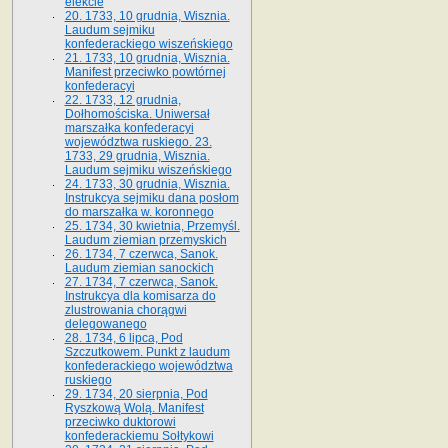
elekcie
20. 1733, 10 grudnia, Wisznia.
Laudum sejmiku
konfederackiego wiszeńskiego
21. 1733, 10 grudnia, Wisznia.
Manifest przeciwko powtórnej
konfederacyi
22. 1733, 12 grudnia,
Dołhomościska. Uniwersał
marszałka konfederacyi
województwa ruskiego. 23.
1733, 29 grudnia, Wisznia.
Laudum sejmiku wiszeńskiego
24. 1733, 30 grudnia, Wisznia.
Instrukcya sejmiku dana posłom
do marszałka w. koronnego
25. 1734, 30 kwietnia, Przemyśl.
Laudum ziemian przemyskich
26. 1734, 7 czerwca, Sanok.
Laudum ziemian sanockich
27. 1734, 7 czerwca, Sanok.
Instrukcya dla komisarza do
zlustrowania chorągwi
delegowanego
28. 1734, 6 lipca, Pod
Szczutkowem. Punkt z laudum
konfederackiego województwa
ruskiego
29. 1734, 20 sierpnia, Pod
Ryszkową Wolą. Manifest
przeciwko duktorowi
konfederackiemu Sołtykowi