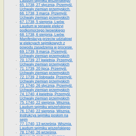
Laudum sejmiku wiszeńskiego
65. 1738, 27 stycznia, Przemyśl.
Uchwały ziemian przemyskich­­.
66. 1738, 3 marca, Przemyśl.
Uchwały ziemian przemyskich­
67. 1738, 5 sierpnia, Lwów.
Laudum w sprawie elekcyi
podkomorzego lwowskiego
68. 1738, 6 sierpnia, Lwów.
Manifestacya przeciw udziałowi
w elekcyach sejmikowych z
powodu zasądzenia w procesie.
69. 1739, 9 marca, Przemyśl.
Uchwały ziemian przemyskich
70. 1739, 27 kwietnia, Przemyśl.
Uchwały ziemian przemyskich
71. 1739, 20 lipca, Przemyśl.
Uchwały ziemian przemyskich
72. 1739, 2 listopada, Przemyśl.
Uchwały ziemian przemyskich
73. 1740, 26 stycznia, Przemyśl.
Uchwały ziemian przemyskich
74. 1740, 4 kwietnia, Przemyśl.
Uchwały ziemian przemyskich
75. 1740, 22 sierpnia, Wisznia.
Laudum sejmiku wiszeńskiego
76. 1740, 22 sierpnia, Wisznia.
Instrukcya sejmiku posłom na
sejm
77. 1740, 13 września, Wisznia.
Laudum sejmiku wiszeńskiego
78. 1740, 26 września,