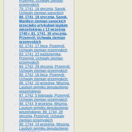
Przemyśl. Uchwały ziemian
przemyskich
79. 1741, 18 stycznia, Sanok.
Uchwały ziemian sanockich
80. 1741, 18 stycznia, Sanok.
Manifest ziemian sanockich
przeciwko artykułowi laudum
wiszeńskiego z 13 wrze­śnia
1740 r. 81. 1741, 30 stycznia,
Przemyśl. Uchwała ziemian
przemyskich
82. 1741, 17 lipca, Przemyśl.
Uchwały ziemian przemyskich
83. 1741, 23 października,
Przemyśl. Uchwały ziemian
przemyskich
84. 1742, 29 stycznia, Przemyśl.
Uchwały ziemian przemyskich
85. 1742, 16 lipca, Przemyśl.
Uchwały ziemian przemyskich.
86. 1742, 10 września, Wisznia.
Laudum sejmiku deputackiego
wiszeńskiego
87. 1742, 5 listopada, Przemyśl.
Uchwały ziemian przemyskich
88. 1743, 9 września, Wisznia.
Laudum sejmiku deputackiego
wiszeńskiego. 89. 1744, 28
stycznia, Przemyśl. Uchwały
ziemian przemyskich
90. 1744, 14 września, Wisznia.
Laudum sejmiku deputackiego