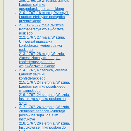
209. 1766, 16 września, Sanok.
Laudum sejmiku
gospodarskiego sanockiego
210. 1767, 16 marca, Przemyśl.
Laudum elekcyjne podsędka
przemyskiego
211. 1767, 27 maja, Wisznia.
Konfederacya województwa
ruskiego
212. 1767, 27 maja, Wisznia.
Uniwersał marszałka
konfederacyi województwa
ruskiego
213. 1767, 28 maja, Wisznia.
Akces szlachty drobnej do
konfederacyi generału
województwa ruskiego
214. 1767, 4 czerwca, Wisznia.
Laudum sejmiku
konfederackiego
215. 1767, 24 sierpnia, Wisznia.
Laudum sejmiku poselskiego
wiszeńskiego
216. 1767, 24 sierpnia, Wisznia.
Instrukcya sejmiku posłom na
sejm
217. 1767, 24 sierpnia, Wisznia.
Ziemianie sanoccy wybierają
posłów na sejm i dają im
instrukcyę
218. 1767, 26 sierpnia, Wisznia.
Instrukcya sejmiku posłom do