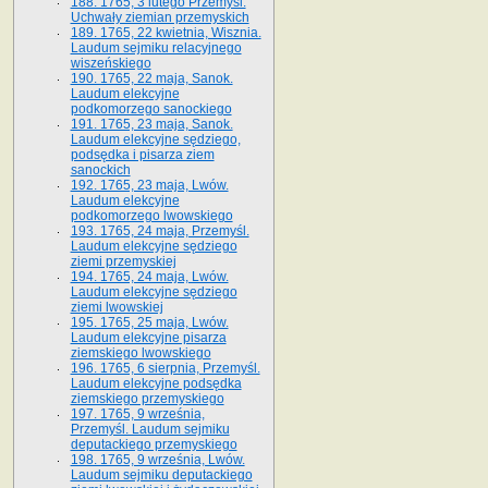
188. 1765, 3 lutego Przemyśl.
Uchwały ziemian przemyskich
189. 1765, 22 kwietnia, Wisznia.
Laudum sejmiku relacyjnego
wiszeńskiego
190. 1765, 22 maja, Sanok.
Laudum elekcyjne
podkomorzego sanockiego
191. 1765, 23 maja, Sanok.
Laudum elekcyjne sędziego,
podsędka i pisarza ziem
sanockich
192. 1765, 23 maja, Lwów.
Laudum elekcyjne
podkomorzego lwowskiego
193. 1765, 24 maja, Przemyśl.
Laudum elekcyjne sędziego
ziemi przemyskiej
194. 1765, 24 maja, Lwów.
Laudum elekcyjne sędziego
ziemi lwowskiej
195. 1765, 25 maja, Lwów.
Laudum elekcyjne pisarza
ziemskiego lwowskiego
196. 1765, 6 sierpnia, Przemyśl.
Laudum elekcyjne podsędka
ziemskiego przemyskiego
197. 1765, 9 września,
Przemyśl. Laudum sejmiku
deputackiego przemyskiego
198. 1765, 9 września, Lwów.
Laudum sejmiku deputackiego