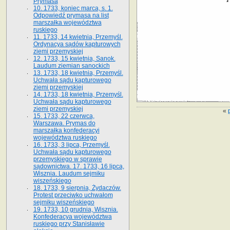
Prymasa
10. 1733, koniec marca, s. 1.
Odpowiedź prymasa na list
marszałka województwa
ruskiego
11. 1733, 14 kwietnia, Przemyśl.
Ordynacya sądów kapturowych
ziemi przemyskiej
12. 1733, 15 kwietnia, Sanok.
Laudum ziemian sanockich
13. 1733, 18 kwietnia, Przemyśl.
Uchwała sądu kapturowego
ziemi przemyskiej
14. 1733, 18 kwietnia, Przemyśl.
Uchwała sądu kapturowego
ziemi przemyskiej
«
15. 1733, 22 czerwca,
Warszawa. Prymas do
marszałka konfederacyi
województwa ruskiego
16. 1733, 3 lipca, Przemyśl.
Uchwała sądu kapturowego
przemyskiego w sprawie
sądownictwa. 17. 1733, 16 lipca,
Wisznia. Laudum sejmiku
wiszeńskiego
18. 1733, 9 sierpnia, Żydaczów.
Protest przeciwko uchwałom
sejmiku wiszeńskiego
19. 1733, 10 grudnia, Wisznia.
Konfederacya województwa
ruskiego przy Stanisławie