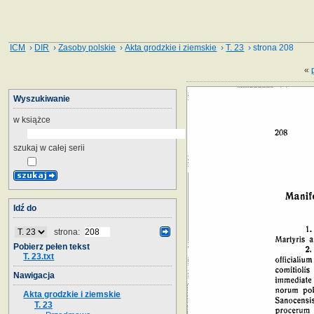
ICM
›
DIR
›
Zasoby polskie
›
Akta grodzkie i ziemskie
›
T. 23
› strona 208
«
Wyszukiwanie
w książce
szukaj w całej serii
Idź do
strona:
Pobierz pełen tekst
T. 23.txt
Nawigacja
Akta grodzkie i ziemskie
T. 23