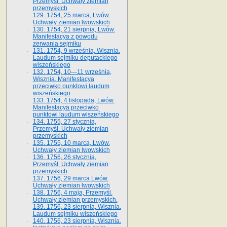
Przemyśl. Uchwały ziemian
przemyskich
129. 1754, 25 marca, Lwów.
Uchwały ziemian lwowskich
130. 1754, 21 sierpnia, Lwów.
Manifestacya z powodu
zerwania sejmiku
131. 1754, 9 września, Wisznia.
Laudum sejmiku deputackiego
wiszeńskiego
132. 1754, 10—11 września,
Wisznia. Manifestacya
przeciwko punktowi laudum
wiszeńskiego
133. 1754, 4 listopada, Lwów.
Manifestacya przeciwko
punktowi laudum wiszeńskiego
134. 1755, 27 stycznia,
Przemyśl. Uchwały ziemian
przemyskich
135. 1755, 10 marca, Lwów.
Uchwały ziemian lwowskich
136. 1756, 26 stycznia,
Przemyśl. Uchwały ziemian
przemyskich
137. 1756, 29 marca Lwów.
Uchwały ziemian lwowskich
138. 1756, 4 maja, Przemyśl.
Uchwały ziemian przemyskich.
139. 1756, 23 sierpnia, Wisznia.
Laudum sejmiku wiszeńskiego
140. 1756, 23 sierpnia, Wisznia.