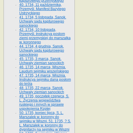
kapturowego przemyskiego
40. 1734, 11 października,
Przemyśl. Manifest Bazylego
Ustrzyckiego
41. 1734, 5 listopada, Sanok.
Uchwały sądu kapturowego
sanockiego
42. 1734, 10 listopada,
Przemyśl. Instrukcya posłom
ziemi przemyskiej do marszałka
w. koronnego
44. 1734, 4 grudnia, Sanok.
Uchwały sądu kapturowego
sanockiego
45. 1735, 3 marca, Sanok.
Uchwały ziemian sanockich
46. 1735, 14 marca, Wisznia.
Laudum sejmiku wiszeńskiego
47. 1735, 14 marca, Wisznia.
Instrukcya sejmiku dana posłom
do króla
48. 1735, 22 marca, Sanok.
Uchwały ziemian sanockich
49. 1735, początek czerwca, S.
L. Życzenia województwa
ruskiego i innych w sprawie
uspokojenia Rzptej
50. 1735, koniec lipca, S. L.
Marszałek w. koronny do
sejmiku w Wiszni. 51. 1735, ? S.
L. Marszałek w. koronny do
dygnitarzy na sejmiku w Wiszni