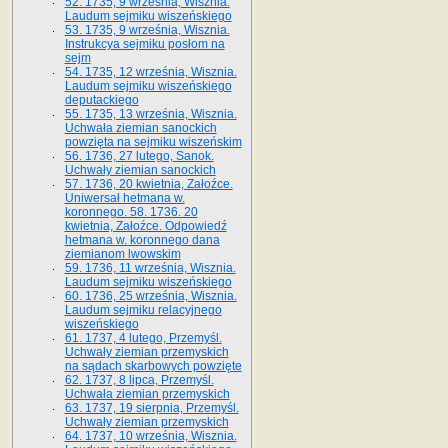
52. 1735, 9 września, Wisznia.
Laudum sejmiku wiszeńskiego
53. 1735, 9 września, Wisznia.
Instrukcya sejmiku posłom na
sejm
54. 1735, 12 września, Wisznia.
Laudum sejmiku wiszeńskiego
deputackiego
55. 1735, 13 września, Wisznia.
Uchwała ziemian sanockich
powzięta na sejmiku wiszeńskim
56. 1736, 27 lutego, Sanok.
Uchwały ziemian sanockich
57. 1736, 20 kwietnia, Załoźce.
Uniwersał hetmana w.
koronnego. 58. 1736. 20
kwietnia, Załoźce. Odpowiedź
hetmana w. koronnego dana
ziemianom lwowskim
59. 1736, 11 września, Wisznia.
Laudum sejmiku wiszeńskiego
60. 1736, 25 września, Wisznia.
Laudum sejmiku relacyjnego
wiszeńskiego
61. 1737, 4 lutego, Przemyśl.
Uchwały ziemian przemyskich
na sądach skarbowych powzięte
62. 1737, 8 lipca, Przemyśl.
Uchwała ziemian przemyskich
63. 1737, 19 sierpnia, Przemyśl.
Uchwały ziemian przemyskich
64. 1737, 10 września, Wisznia.