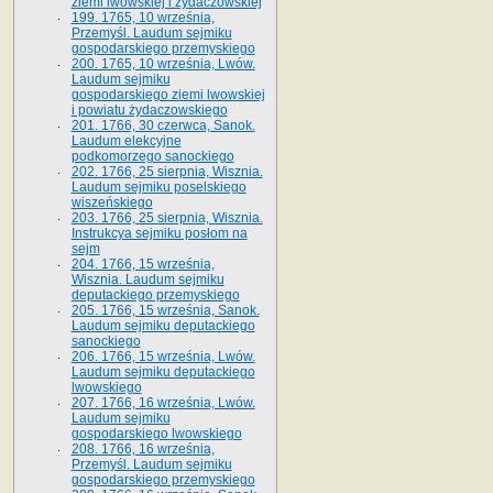
ziemi lwowskiej i żydaczowskiej
199. 1765, 10 września,
Przemyśl. Laudum sejmiku
gospodarskiego przemyskiego
200. 1765, 10 września, Lwów.
Laudum sejmiku
gospodarskiego ziemi lwowskiej
i powiatu żydaczowskiego
201. 1766, 30 czerwca, Sanok.
Laudum elekcyjne
podkomorzego sanockiego
202. 1766, 25 sierpnia, Wisznia.
Laudum sejmiku poselskiego
wiszeńskiego
203. 1766, 25 sierpnia, Wisznia.
Instrukcya sejmiku posłom na
sejm
204. 1766, 15 września,
Wisznia. Laudum sejmiku
deputackiego przemyskiego
205. 1766, 15 września, Sanok.
Laudum sejmiku deputackiego
sanockiego
206. 1766, 15 września, Lwów.
Laudum sejmiku deputackiego
lwowskiego
207. 1766, 16 września, Lwów.
Laudum sejmiku
gospodarskiego lwowskiego
208. 1766, 16 września,
Przemyśl. Laudum sejmiku
gospodarskiego przemyskiego