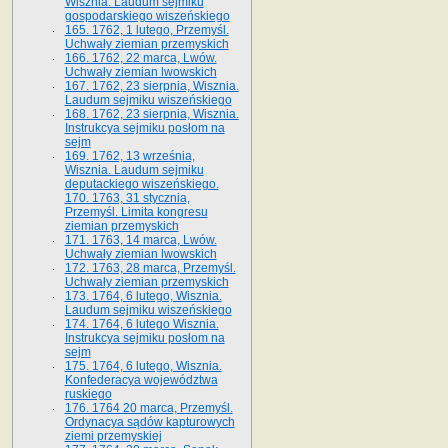
Wisznia. Laudum sejmiku
gospodarskiego wiszeńskiego
165. 1762, 1 lutego, Przemyśl.
Uchwały ziemian przemyskich
166. 1762, 22 marca, Lwów.
Uchwały ziemian lwowskich
167. 1762, 23 sierpnia, Wisznia.
Laudum sejmiku wiszeńskiego
168. 1762, 23 sierpnia, Wisznia.
Instrukcya sejmiku posłom na
sejm
169. 1762, 13 września,
Wisznia. Laudum sejmiku
deputackiego wiszeńskiego.
170. 1763, 31 stycznia,
Przemyśl. Limita kongresu
ziemian przemyskich
171. 1763, 14 marca, Lwów.
Uchwały ziemian lwowskich
172. 1763, 28 marca, Przemyśl.
Uchwały ziemian przemyskich
173. 1764, 6 lutego, Wisznia.
Laudum sejmiku wiszeńskiego
174. 1764, 6 lutego Wisznia.
Instrukcya sejmiku posłom na
sejm
175. 1764, 6 lutego, Wisznia.
Konfederacya województwa
ruskiego
176. 1764 20 marca, Przemyśl.
Ordynacya sądów kapturowych
ziemi przemyskiej