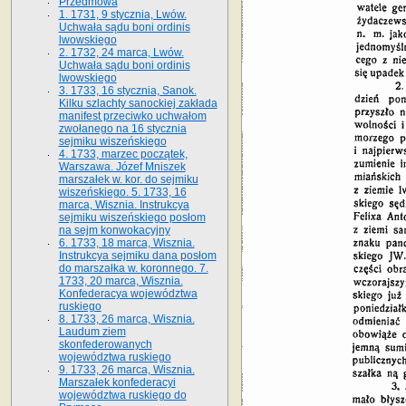
Przedmowa
1. 1731, 9 stycznia, Lwów.
Uchwała sądu boni ordinis
lwowskiego
2. 1732, 24 marca, Lwów.
Uchwała sądu boni ordinis
lwowskiego
3. 1733, 16 stycznia, Sanok.
Kilku szlachty sanockiej zakłada
manifest przeciwko uchwałom
zwołanego na 16 stycz­nia
sejmiku wiszeńskiego
4. 1733, marzec początek,
Warszawa. Józef Mniszek
marszałek w. kor. do sejmiku
wiszeńskiego. 5. 1733, 16
marca, Wisznia. Instrukcya
sejmiku wiszeńskiego posłom
na sejm konwokacyjny
6. 1733, 18 marca, Wisznia.
Instrukcya sejmiku dana posłom
do marszałka w. koronnego. 7.
1733, 20 marca, Wisznia.
Konfederacya województwa
ruskiego
8. 1733, 26 marca, Wisznia.
Laudum ziem
skonfederowanych
województwa ruskiego
9. 1733, 26 marca, Wisznia.
Marszałek konfederacyi
województwa ruskiego do