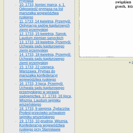
Prymasa
10. 1733, koniec marca, s. 1.
Odpowiedź prymasa na list
marszałka województwa
ruskiego
11. 1733, 14 kwietnia, Przemyśl.
Ordynacya sądów kapturowych
ziemi przemyskiej
12. 1733, 15 kwietnia, Sanok.
Laudum ziemian sanockich
13. 1733, 18 kwietnia, Przemyśl.
Uchwała sądu kapturowego
ziemi przemyskiej
14. 1733, 18 kwietnia, Przemyśl.
Uchwała sądu kapturowego
«
ziemi przemyskiej
15. 1733, 22 czerwca,
Warszawa. Prymas do
marszałka konfederacyi
województwa ruskiego
16. 1733, 3 lipca, Przemyśl.
Uchwała sądu kapturowego
przemyskiego w sprawie
sądownictwa. 17. 1733, 16 lipca,
Wisznia. Laudum sejmiku
wiszeńskiego
18. 1733, 9 sierpnia, Żydaczów.
Protest przeciwko uchwałom
sejmiku wiszeńskiego
19. 1733, 10 grudnia, Wisznia.
Konfederacya województwa
ruskiego przy Stanisławie