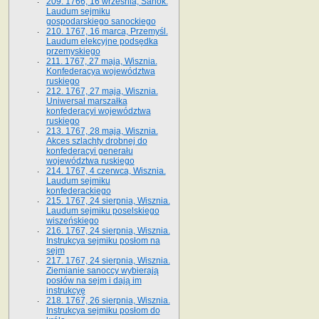
209. 1766, 16 września, Sanok.
Laudum sejmiku
gospodarskiego sanockiego
210. 1767, 16 marca, Przemyśl.
Laudum elekcyjne podsędka
przemyskiego
211. 1767, 27 maja, Wisznia.
Konfederacya województwa
ruskiego
212. 1767, 27 maja, Wisznia.
Uniwersał marszałka
konfederacyi województwa
ruskiego
213. 1767, 28 maja, Wisznia.
Akces szlachty drobnej do
konfederacyi generału
województwa ruskiego
214. 1767, 4 czerwca, Wisznia.
Laudum sejmiku
konfederackiego
215. 1767, 24 sierpnia, Wisznia.
Laudum sejmiku poselskiego
wiszeńskiego
216. 1767, 24 sierpnia, Wisznia.
Instrukcya sejmiku posłom na
sejm
217. 1767, 24 sierpnia, Wisznia.
Ziemianie sanoccy wybierają
posłów na sejm i dają im
instrukcyę
218. 1767, 26 sierpnia, Wisznia.
Instrukcya sejmiku posłom do