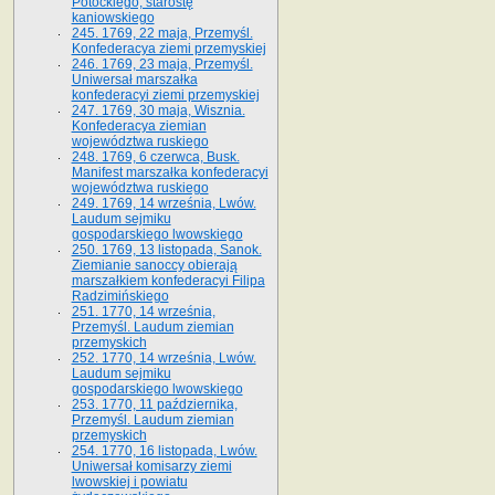
Potockiego, starostę
kaniowskiego
245. 1769, 22 maja, Przemyśl.
Konfederacya ziemi przemyskiej
246. 1769, 23 maja, Przemyśl.
Uniwersał marszałka
konfederacyi ziemi przemyskiej
247. 1769, 30 maja, Wisznia.
Konfederacya ziemian
województwa ruskiego
248. 1769, 6 czerwca, Busk.
Manifest marszałka konfederacyi
województwa ruskiego
249. 1769, 14 września, Lwów.
Laudum sejmiku
gospodarskiego lwowskiego
250. 1769, 13 listopada, Sanok.
Ziemianie sanoccy obierają
marszałkiem konfederacyi Filipa
Radzimińskiego
251. 1770, 14 września,
Przemyśl. Laudum ziemian
przemyskich
252. 1770, 14 września, Lwów.
Laudum sejmiku
gospodarskiego lwowskiego
253. 1770, 11 października,
Przemyśl. Laudum ziemian
przemyskich
254. 1770, 16 listopada, Lwów.
Uniwersał komisarzy ziemi
lwowskiej i powiatu