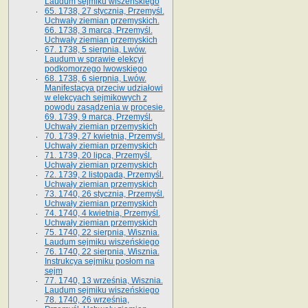
Laudum sejmiku wiszeńskiego
65. 1738, 27 stycznia, Przemyśl.
Uchwały ziemian przemyskich­­.
66. 1738, 3 marca, Przemyśl.
Uchwały ziemian przemyskich­
67. 1738, 5 sierpnia, Lwów.
Laudum w sprawie elekcyi
podkomorzego lwowskiego
68. 1738, 6 sierpnia, Lwów.
Manifestacya przeciw udziałowi
w elekcyach sejmikowych z
powodu zasądzenia w procesie.
69. 1739, 9 marca, Przemyśl.
Uchwały ziemian przemyskich
70. 1739, 27 kwietnia, Przemyśl.
Uchwały ziemian przemyskich
71. 1739, 20 lipca, Przemyśl.
Uchwały ziemian przemyskich
72. 1739, 2 listopada, Przemyśl.
Uchwały ziemian przemyskich
73. 1740, 26 stycznia, Przemyśl.
Uchwały ziemian przemyskich
74. 1740, 4 kwietnia, Przemyśl.
Uchwały ziemian przemyskich
75. 1740, 22 sierpnia, Wisznia.
Laudum sejmiku wiszeńskiego
76. 1740, 22 sierpnia, Wisznia.
Instrukcya sejmiku posłom na
sejm
77. 1740, 13 września, Wisznia.
Laudum sejmiku wiszeńskiego
78. 1740, 26 września,