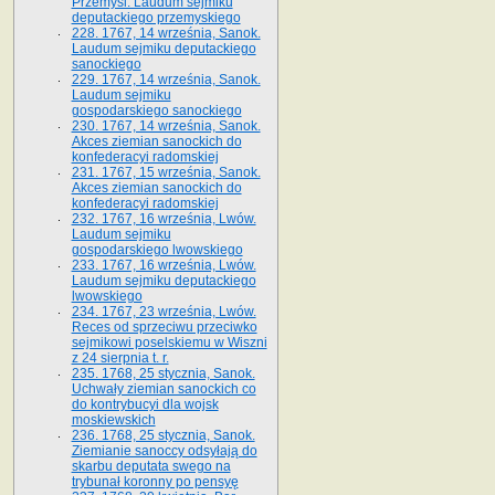
Przemyśl. Laudum sejmiku
deputackiego przemyskiego
228. 1767, 14 września, Sanok.
Laudum sejmiku deputackiego
sanockiego
229. 1767, 14 września, Sanok.
Laudum sejmiku
gospodarskiego sanockiego
230. 1767, 14 września, Sanok.
Akces ziemian sanockich do
konfederacyi radomskiej
231. 1767, 15 września, Sanok.
Akces ziemian sanockich do
konfederacyi radomskiej
232. 1767, 16 września, Lwów.
Laudum sejmiku
gospodarskiego lwowskiego
233. 1767, 16 września, Lwów.
Laudum sejmiku deputackiego
lwowskiego
234. 1767, 23 września, Lwów.
Reces od sprzeciwu przeciwko
sejmikowi poselskiemu w Wiszni
z 24 sierpnia t. r.
235. 1768, 25 stycznia, Sanok.
Uchwały ziemian sanockich co
do kontrybucyi dla wojsk
moskiewskich
236. 1768, 25 stycznia, Sanok.
Ziemianie sanoccy odsyłają do
skarbu deputata swego na
trybunał koronny po pensyę