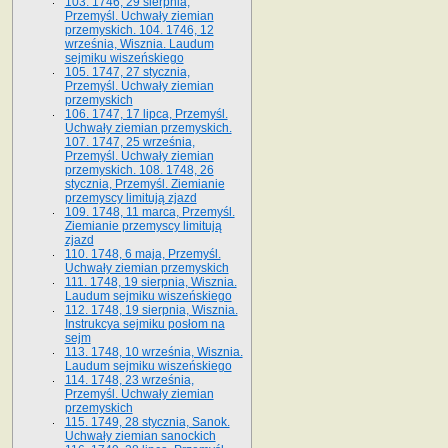
103. 1746, 29 sierpnia,
Przemyśl. Uchwały ziemian
przemyskich. 104. 1746, 12
września, Wisznia. Laudum
sejmiku wiszeńskiego
105. 1747, 27 stycznia,
Przemyśl. Uchwały ziemian
przemyskich
106. 1747, 17 lipca, Przemyśl.
Uchwały ziemian przemyskich.
107. 1747, 25 września,
Przemyśl. Uchwały ziemian
przemyskich. 108. 1748, 26
stycznia, Przemyśl. Ziemianie
przemyscy limitują zjazd
109. 1748, 11 marca, Przemyśl.
Ziemianie przemyscy limitują
zjazd
110. 1748, 6 maja, Przemyśl.
Uchwały ziemian przemyskich
111. 1748, 19 sierpnia, Wisznia.
Laudum sejmiku wiszeńskiego
112. 1748, 19 sierpnia, Wisznia.
Instrukcya sejmiku posłom na
sejm
113. 1748, 10 września, Wisznia.
Laudum sejmiku wiszeńskiego
114. 1748, 23 września,
Przemyśl. Uchwały ziemian
przemyskich
115. 1749, 28 stycznia, Sanok.
Uchwały ziemian sanockich