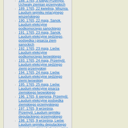
188. 1765, 3 lutego Przemyśl.
Uchwały ziemian przemyskich
189. 1765, 22 kwietnia, Wisznia.
Laudum sejmiku relacyjnego
wiszeńskiego
190. 1765, 22 maja, Sanok.
Laudum elekcyjne
podkomorzego sanockiego
191. 1765, 23 maja, Sanok.
Laudum elekcyjne sędziego,
podsędka i pisarza ziem
sanockich
192. 1765, 23 maja, Lwów.
Laudum elekcyjne
podkomorzego lwowskiego
193. 1765, 24 maja, Przemyśl.
Laudum elekcyjne sędziego
ziemi przemyskiej
194. 1765, 24 maja, Lwów.
Laudum elekcyjne sędziego
ziemi lwowskiej
195. 1765, 25 maja, Lwów.
Laudum elekcyjne pisarza
ziemskiego lwowskiego
196. 1765, 6 sierpnia, Przemyśl.
Laudum elekcyjne podsędka
ziemskiego przemyskiego
197. 1765, 9 września,
Przemyśl. Laudum sejmiku
deputackiego przemyskiego
198. 1765, 9 września, Lwów.
Laudum sejmiku deputackiego