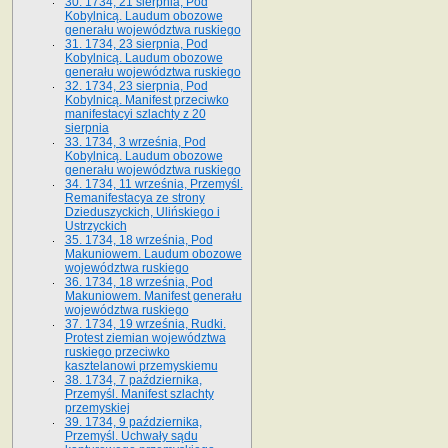
30. 1734, 21 sierpnia, Pod
Kobylnicą. Laudum obozowe
generału województwa ruskiego
31. 1734, 23 sierpnia, Pod
Kobylnicą. Laudum obozowe
generału województwa ruskiego
32. 1734, 23 sierpnia, Pod
Kobylnicą. Manifest przeciwko
manifestacyi szlachty z 20
sierpnia
33. 1734, 3 września, Pod
Kobylnicą. Laudum obozowe
generału województwa ruskiego
34. 1734, 11 września, Przemyśl.
Remanifestacya ze strony
Dzieduszyckich, Ulińskiego i
Ustrzyckich
35. 1734, 18 września, Pod
Makuniowem. Laudum obozowe
województwa ruskiego
36. 1734, 18 września, Pod
Makuniowem. Manifest generału
województwa ruskiego
37. 1734, 19 września, Rudki.
Protest ziemian województwa
ruskiego przeciwko
kasztelanowi przemyskiemu
38. 1734, 7 października,
Przemyśl. Manifest szlachty
przemyskiej
39. 1734, 9 października,
Przemyśl. Uchwały sądu