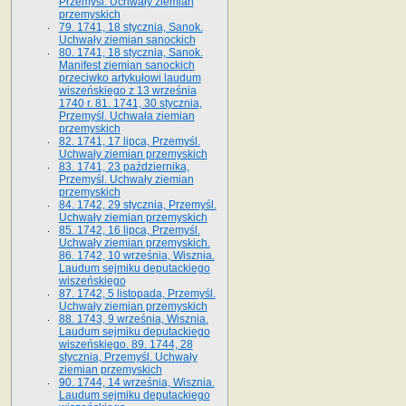
Przemyśl. Uchwały ziemian
przemyskich
79. 1741, 18 stycznia, Sanok.
Uchwały ziemian sanockich
80. 1741, 18 stycznia, Sanok.
Manifest ziemian sanockich
przeciwko artykułowi laudum
wiszeńskiego z 13 wrze­śnia
1740 r. 81. 1741, 30 stycznia,
Przemyśl. Uchwała ziemian
przemyskich
82. 1741, 17 lipca, Przemyśl.
Uchwały ziemian przemyskich
83. 1741, 23 października,
Przemyśl. Uchwały ziemian
przemyskich
84. 1742, 29 stycznia, Przemyśl.
Uchwały ziemian przemyskich
85. 1742, 16 lipca, Przemyśl.
Uchwały ziemian przemyskich.
86. 1742, 10 września, Wisznia.
Laudum sejmiku deputackiego
wiszeńskiego
87. 1742, 5 listopada, Przemyśl.
Uchwały ziemian przemyskich
88. 1743, 9 września, Wisznia.
Laudum sejmiku deputackiego
wiszeńskiego. 89. 1744, 28
stycznia, Przemyśl. Uchwały
ziemian przemyskich
90. 1744, 14 września, Wisznia.
Laudum sejmiku deputackiego