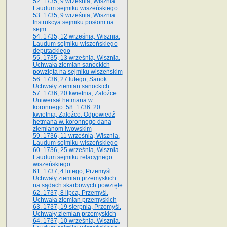
52. 1735, 9 września, Wisznia.
Laudum sejmiku wiszeńskiego
53. 1735, 9 września, Wisznia.
Instrukcya sejmiku posłom na
sejm
54. 1735, 12 września, Wisznia.
Laudum sejmiku wiszeńskiego
deputackiego
55. 1735, 13 września, Wisznia.
Uchwała ziemian sanockich
powzięta na sejmiku wiszeńskim
56. 1736, 27 lutego, Sanok.
Uchwały ziemian sanockich
57. 1736, 20 kwietnia, Załoźce.
Uniwersał hetmana w.
koronnego. 58. 1736. 20
kwietnia, Załoźce. Odpowiedź
hetmana w. koronnego dana
ziemianom lwowskim
59. 1736, 11 września, Wisznia.
Laudum sejmiku wiszeńskiego
60. 1736, 25 września, Wisznia.
Laudum sejmiku relacyjnego
wiszeńskiego
61. 1737, 4 lutego, Przemyśl.
Uchwały ziemian przemyskich
na sądach skarbowych powzięte
62. 1737, 8 lipca, Przemyśl.
Uchwała ziemian przemyskich
63. 1737, 19 sierpnia, Przemyśl.
Uchwały ziemian przemyskich
64. 1737, 10 września, Wisznia.