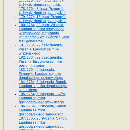
177. 1764, 20 marca, Sanok.
Uchwały ziemian sanockich
178. 1764, 3 lipca, Przemyśl.
Uchwały ziemian przemyskich
179. 1774, 16 lipca, Przemyśl.
Uchwały ziemian przemyskich
180. 1764, 23 lipca, Wisznia.
Laudum sejmiku relacyjnego
wiszeńskiego, z aprobatą
konfederacyi wojewódzkiej jako
też i generalnej
181. 1764, 29 października,
Wisznia. Laudum sejmiku
wiszeńskiego
182. 1764, 29 października,
Wisznia. Instrukcya sejmiku
posłom na sejm
183. 1764, 5 listopada,
Przemyśl. Laudum sejmiku
deputackiego przemyskiego
184. 1764, 5 listopada, Sanok.
Laudum sejmiku deputackiego
sanockiego
185. 1764, 6 listopada, Lwów.
Laudum sejmiku
gospodarskiego lwowskiego
186. 1764, 6 listopada, Sanok.
Laudum sejmiku
gospodarskiego sanockiego.
187. 1765, 25 stycznia, Sanok.
Laudum sejmiku
gospodarskiego sanockiego