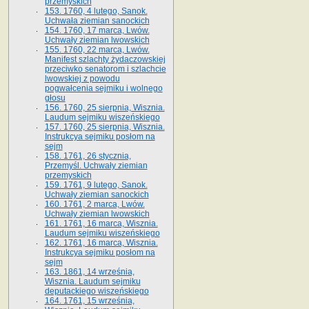
przemyskich
153. 1760, 4 lutego, Sanok.
Uchwała ziemian sanockich
154. 1760, 17 marca, Lwów.
Uchwały ziemian lwowskich
155. 1760, 22 marca, Lwów.
Manifest szlachty żydaczowskiej
przeciwko senatorom i szlachcie
lwowskiej z po­wodu
pogwałcenia sejmiku i wolnego
głosu
156. 1760, 25 sierpnia, Wisznia.
Laudum sejmiku wiszeńskiego
157. 1760, 25 sierpnia, Wisznia.
Instrukcya sejmiku posłom na
sejm
158. 1761, 26 stycznia,
Przemyśl. Uchwały ziemian
przemyskich
159. 1761, 9 lutego, Sanok.
Uchwały ziemian sanockich
160. 1761, 2 marca, Lwów.
Uchwały ziemian lwowskich
161. 1761, 16 marca, Wisznia.
Laudum sejmiku wiszeńskiego
162. 1761, 16 marca, Wisznia.
Instrukcya sejmiku posłom na
sejm
163. 1861, 14 września,
Wisznia. Laudum sejmiku
deputackiego wiszeńskiego
164. 1761, 15 września,