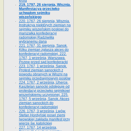
króla
219. 1797, 26 sierpnia, Wisznia.
Manifestacya przeciwko
uchwałom sejmiku
wiszeńskiego
220. 1767, 26 sierpnia, Wisznia.
Instrukcya niektórych ziemian na
sejmiku wiszeńskim posłowi do
marszałka konfe­deracyi
radomskiej Radziwiłła
wybranemu dana
221. 1767, 31 sierpnia, Sanok.
Kilku ziemian zgłasza akces do
konfederacyi radomskiej. 222.
1767, 1 września, Warszawa.
Pozew przed sąd konfederacki
223. 1767, 1 września, Sanok.
Protest ziemian sanockich z
powodu obranych w Wiszni na
sejmiku przedsejmo­wym posłów
224. 1767, 2 września, Uherce.
Kasztelan sanocki odstępuje od
protestacyi przeciwko sejmikowi
wiszeńskiemu uczynionej. 225.
1767, 5 września, Sanok. Akces
ziemian sanockich do
konfederacyi radomskiej
226. 1767, 3 września, Lwów.
Stefan Hordyński poseł ziemi
lwowskiej zakłada manifest przy
wierze św. ka­tolickiej
227. 1767, 14 września,