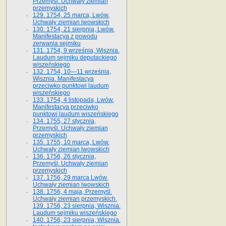
Przemyśl. Uchwały ziemian
przemyskich
129. 1754, 25 marca, Lwów.
Uchwały ziemian lwowskich
130. 1754, 21 sierpnia, Lwów.
Manifestacya z powodu
zerwania sejmiku
131. 1754, 9 września, Wisznia.
Laudum sejmiku deputackiego
wiszeńskiego
132. 1754, 10—11 września,
Wisznia. Manifestacya
przeciwko punktowi laudum
wiszeńskiego
133. 1754, 4 listopada, Lwów.
Manifestacya przeciwko
punktowi laudum wiszeńskiego
134. 1755, 27 stycznia,
Przemyśl. Uchwały ziemian
przemyskich
135. 1755, 10 marca, Lwów.
Uchwały ziemian lwowskich
136. 1756, 26 stycznia,
Przemyśl. Uchwały ziemian
przemyskich
137. 1756, 29 marca Lwów.
Uchwały ziemian lwowskich
138. 1756, 4 maja, Przemyśl.
Uchwały ziemian przemyskich.
139. 1756, 23 sierpnia, Wisznia.
Laudum sejmiku wiszeńskiego
140. 1756, 23 sierpnia, Wisznia.