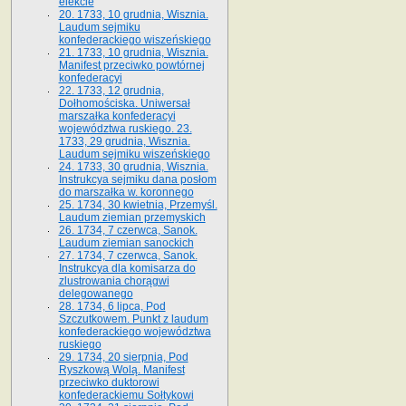
elekcie
20. 1733, 10 grudnia, Wisznia.
Laudum sejmiku
konfederackiego wiszeńskiego
21. 1733, 10 grudnia, Wisznia.
Manifest przeciwko powtórnej
konfederacyi
22. 1733, 12 grudnia,
Dołhomościska. Uniwersał
marszałka konfederacyi
województwa ruskiego. 23.
1733, 29 grudnia, Wisznia.
Laudum sejmiku wiszeńskiego
24. 1733, 30 grudnia, Wisznia.
Instrukcya sejmiku dana posłom
do marszałka w. koronnego
25. 1734, 30 kwietnia, Przemyśl.
Laudum ziemian przemyskich
26. 1734, 7 czerwca, Sanok.
Laudum ziemian sanockich
27. 1734, 7 czerwca, Sanok.
Instrukcya dla komisarza do
zlustrowania chorągwi
delegowanego
28. 1734, 6 lipca, Pod
Szczutkowem. Punkt z laudum
konfederackiego województwa
ruskiego
29. 1734, 20 sierpnia, Pod
Ryszkową Wolą. Manifest
przeciwko duktorowi
konfederackiemu Sołtykowi