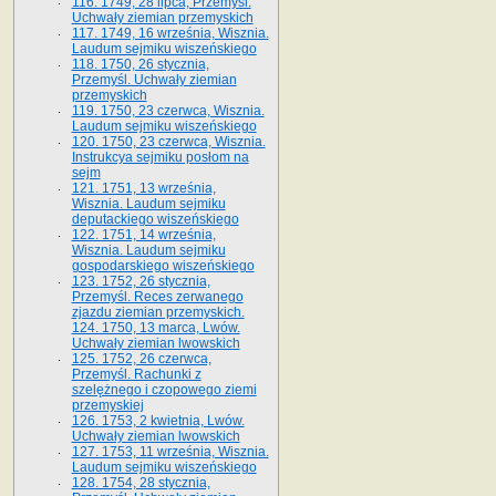
116. 1749, 28 lipca, Przemyśl.
Uchwały ziemian przemyskich
117. 1749, 16 września, Wisznia.
Laudum sejmiku wiszeńskiego
118. 1750, 26 stycznia,
Przemyśl. Uchwały ziemian
przemyskich
119. 1750, 23 czerwca, Wisznia.
Laudum sejmiku wiszeńskiego
120. 1750, 23 czerwca, Wisznia.
Instrukcya sejmiku posłom na
sejm
121. 1751, 13 września,
Wisznia. Laudum sejmiku
deputackiego wiszeńskiego
122. 1751, 14 września,
Wisznia. Laudum sejmiku
gospodarskiego wiszeńskiego
123. 1752, 26 stycznia,
Przemyśl. Reces zerwanego
zjazdu ziemian przemyskich.
124. 1750, 13 marca, Lwów.
Uchwały ziemian lwowskich
125. 1752, 26 czerwca,
Przemyśl. Rachunki z
szelężnego i czopowego ziemi
przemyskiej
126. 1753, 2 kwietnia, Lwów.
Uchwały ziemian lwowskich
127. 1753, 11 września, Wisznia.
Laudum sejmiku wiszeńskiego
128. 1754, 28 stycznia,