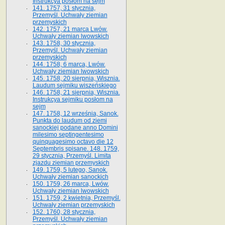
Instrukcya posłom na sejm
141. 1757, 31 stycznia,
Przemyśl. Uchwały ziemian
przemyskich
142. 1757, 21 marca Lwów.
Uchwały ziemian lwowskich
143. 1758, 30 stycznia,
Przemyśl. Uchwały ziemian
przemyskich
144. 1758, 6 marca, Lwów.
Uchwały ziemian lwowskich
145. 1758, 20 sierpnia, Wisznia.
Laudum sejmiku wiszeńskiego
146. 1758, 21 sierpnia, Wisznia.
Instrukcya sejmiku posłom na
sejm
147. 1758, 12 września, Sanok.
Punkta do laudum od ziemi
sanockiej podane anno Domini
milesimo septingentesimo
quinquagesimo octavo die 12
Septembris spisane. 148. 1759,
29 stycznia, Przemyśl. Limita
zjazdu ziemian przemyskich
149. 1759, 5 lutego, Sanok.
Uchwały ziemian sanockich
150. 1759, 26 marca, Lwów.
Uchwały ziemian lwowskich
151. 1759, 2 kwietnia, Przemyśl.
Uchwały ziemian przemyskich
152. 1760, 28 stycznia,
Przemyśl. Uchwały ziemian