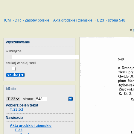
ICM
›
DIR
›
Zasoby polskie
›
Akta grodzkie i ziemskie
›
T. 23
› strona 548
«
Wyszukiwanie
w książce
szukaj w całej serii
Idź do
strona:
Pobierz pełen tekst
T. 23.txt
Nawigacja
Akta grodzkie i ziemskie
T. 23