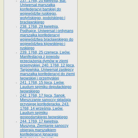
237. 1768, 20 kwietnia, Bar.
Uniwersał marszałka
konfederacyi barskiej do
województw ruskiego,
wołyńskiego, podolskiego i
bracławskiego
238. 1768, 29 kwietnia,
Podhajce. Uniwersał i ordynans
marszałka konfederacyi
województwa bracławskiego do
wo­jewództwa kijowskiego i
ruskiego
239. 1768, 25 czerwca, Lwów.
Manifestacya z powodu
przeciążenia dymów w ziemi
przemyskiej. 240. 1768, 12 lipca,
Targowiska. Uniwersał zastępcy
marszałka konfederacyi do ziemi
lwowskiej i przemyskiej
241. 1768, 15 lipca, Lwów.
Laudum sejmiku deputackiego
lwowskiego
242. 1768, 17 lipca, Sanok.
Mieszczanie sanoccy składają
przysięgę konfederacką. 243.
1768, 14 września, Lwów.
Laudum sejmiku
gospodarskiego lwowskiego
244. 1769, 17 kwietnia,
Muszyna. Ziemianie sanoccy
obierają marszałkiem
konfederacyi Ignacego