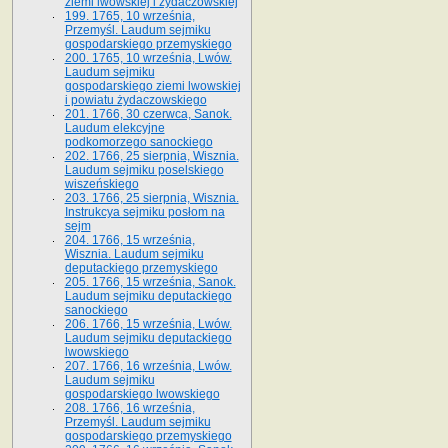
ziemi lwowskiej i żydaczowskiej
199. 1765, 10 września,
Przemyśl. Laudum sejmiku
gospodarskiego przemyskiego
200. 1765, 10 września, Lwów.
Laudum sejmiku
gospodarskiego ziemi lwowskiej
i powiatu żydaczowskiego
201. 1766, 30 czerwca, Sanok.
Laudum elekcyjne
podkomorzego sanockiego
202. 1766, 25 sierpnia, Wisznia.
Laudum sejmiku poselskiego
wiszeńskiego
203. 1766, 25 sierpnia, Wisznia.
Instrukcya sejmiku posłom na
sejm
204. 1766, 15 września,
Wisznia. Laudum sejmiku
deputackiego przemyskiego
205. 1766, 15 września, Sanok.
Laudum sejmiku deputackiego
sanockiego
206. 1766, 15 września, Lwów.
Laudum sejmiku deputackiego
lwowskiego
207. 1766, 16 września, Lwów.
Laudum sejmiku
gospodarskiego lwowskiego
208. 1766, 16 września,
Przemyśl. Laudum sejmiku
gospodarskiego przemyskiego