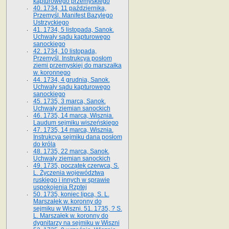
kapturowego przemyskiego
40. 1734, 11 października,
Przemyśl. Manifest Bazylego
Ustrzyckiego
41. 1734, 5 listopada, Sanok.
Uchwały sądu kapturowego
sanockiego
42. 1734, 10 listopada,
Przemyśl. Instrukcya posłom
ziemi przemyskiej do marszałka
w. koronnego
44. 1734, 4 grudnia, Sanok.
Uchwały sądu kapturowego
sanockiego
45. 1735, 3 marca, Sanok.
Uchwały ziemian sanockich
46. 1735, 14 marca, Wisznia.
Laudum sejmiku wiszeńskiego
47. 1735, 14 marca, Wisznia.
Instrukcya sejmiku dana posłom
do króla
48. 1735, 22 marca, Sanok.
Uchwały ziemian sanockich
49. 1735, początek czerwca, S.
L. Życzenia województwa
ruskiego i innych w sprawie
uspokojenia Rzptej
50. 1735, koniec lipca, S. L.
Marszałek w. koronny do
sejmiku w Wiszni. 51. 1735, ? S.
L. Marszałek w. koronny do
dygnitarzy na sejmiku w Wiszni