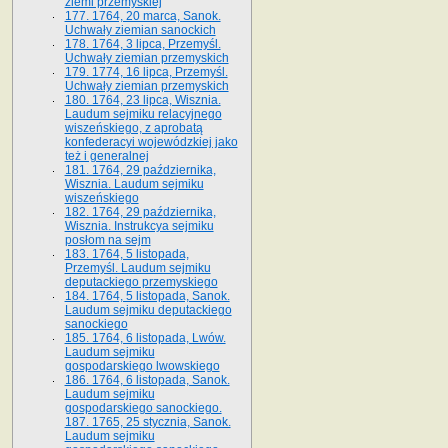
ziemi przemyskiej
177. 1764, 20 marca, Sanok.
Uchwały ziemian sanockich
178. 1764, 3 lipca, Przemyśl.
Uchwały ziemian przemyskich
179. 1774, 16 lipca, Przemyśl.
Uchwały ziemian przemyskich
180. 1764, 23 lipca, Wisznia.
Laudum sejmiku relacyjnego
wiszeńskiego, z aprobatą
konfederacyi wojewódzkiej jako
też i generalnej
181. 1764, 29 października,
Wisznia. Laudum sejmiku
wiszeńskiego
182. 1764, 29 października,
Wisznia. Instrukcya sejmiku
posłom na sejm
183. 1764, 5 listopada,
Przemyśl. Laudum sejmiku
deputackiego przemyskiego
184. 1764, 5 listopada, Sanok.
Laudum sejmiku deputackiego
sanockiego
185. 1764, 6 listopada, Lwów.
Laudum sejmiku
gospodarskiego lwowskiego
186. 1764, 6 listopada, Sanok.
Laudum sejmiku
gospodarskiego sanockiego.
187. 1765, 25 stycznia, Sanok.
Laudum sejmiku