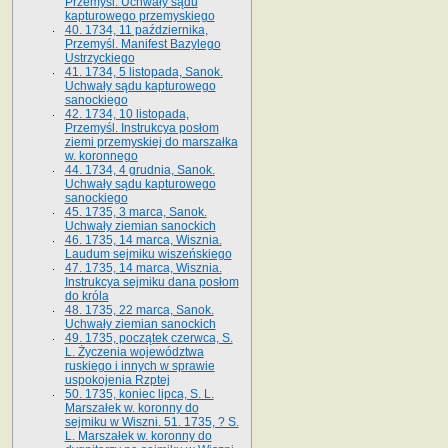
Przemyśl. Uchwały sądu
kapturowego przemyskiego
40. 1734, 11 października,
Przemyśl. Manifest Bazylego
Ustrzyckiego
41. 1734, 5 listopada, Sanok.
Uchwały sądu kapturowego
sanockiego
42. 1734, 10 listopada,
Przemyśl. Instrukcya posłom
ziemi przemyskiej do marszałka
w. koronnego
44. 1734, 4 grudnia, Sanok.
Uchwały sądu kapturowego
sanockiego
45. 1735, 3 marca, Sanok.
Uchwały ziemian sanockich
46. 1735, 14 marca, Wisznia.
Laudum sejmiku wiszeńskiego
47. 1735, 14 marca, Wisznia.
Instrukcya sejmiku dana posłom
do króla
48. 1735, 22 marca, Sanok.
Uchwały ziemian sanockich
49. 1735, początek czerwca, S.
L. Życzenia województwa
ruskiego i innych w sprawie
uspokojenia Rzptej
50. 1735, koniec lipca, S. L.
Marszałek w. koronny do
sejmiku w Wiszni. 51. 1735, ? S.
L. Marszałek w. koronny do