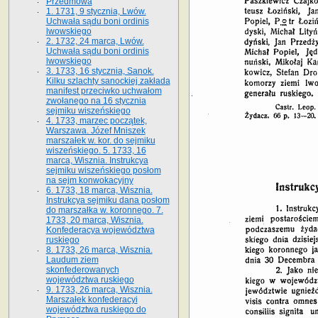
Przedmowa
1. 1731, 9 stycznia, Lwów.
Uchwała sądu boni ordinis
lwowskiego
2. 1732, 24 marca, Lwów.
Uchwała sądu boni ordinis
lwowskiego
3. 1733, 16 stycznia, Sanok.
Kilku szlachty sanockiej zakłada
manifest przeciwko uchwałom
zwołanego na 16 stycz­nia
sejmiku wiszeńskiego
4. 1733, marzec początek,
Warszawa. Józef Mniszek
marszałek w. kor. do sejmiku
wiszeńskiego. 5. 1733, 16
marca, Wisznia. Instrukcya
sejmiku wiszeńskiego posłom
na sejm konwokacyjny
6. 1733, 18 marca, Wisznia.
Instrukcya sejmiku dana posłom
do marszałka w. koronnego. 7.
1733, 20 marca, Wisznia.
Konfederacya województwa
ruskiego
8. 1733, 26 marca, Wisznia.
Laudum ziem
skonfederowanych
województwa ruskiego
9. 1733, 26 marca, Wisznia.
Marszałek konfederacyi
województwa ruskiego do