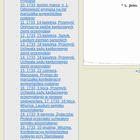
Prymasa
10. 1733, koniec marca, s. 1.
Odpowiedź prymasa na list
marszałka województwa
ruskiego
11. 1733, 14 kwietnia, Przemyśl.
Ordynacya sądów kapturowych
ziemi przemyskiej
12. 1733, 15 kwietnia, Sanok.
Laudum ziemian sanockich
13. 1733, 18 kwietnia, Przemyśl.
Uchwała sądu kapturowego
ziemi przemyskiej
14. 1733, 18 kwietnia, Przemyśl.
Uchwała sądu kapturowego
ziemi przemyskiej
15. 1733, 22 czerwca,
«
Warszawa. Prymas do
marszałka konfederacyi
województwa ruskiego
16. 1733, 3 lipca, Przemyśl.
Uchwała sądu kapturowego
przemyskiego w sprawie
sądownictwa. 17. 1733, 16 lipca,
Wisznia. Laudum sejmiku
wiszeńskiego
18. 1733, 9 sierpnia, Żydaczów.
Protest przeciwko uchwałom
sejmiku wiszeńskiego
19. 1733, 10 grudnia, Wisznia.
Konfederacya województwa
ruskiego przy Stanisławie