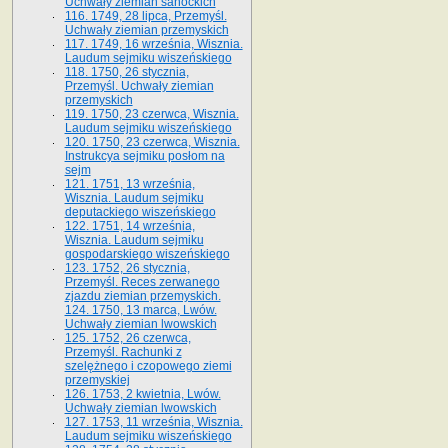
Uchwały ziemian sanockich
116. 1749, 28 lipca, Przemyśl.
Uchwały ziemian przemyskich
117. 1749, 16 września, Wisznia.
Laudum sejmiku wiszeńskiego
118. 1750, 26 stycznia,
Przemyśl. Uchwały ziemian
przemyskich
119. 1750, 23 czerwca, Wisznia.
Laudum sejmiku wiszeńskiego
120. 1750, 23 czerwca, Wisznia.
Instrukcya sejmiku posłom na
sejm
121. 1751, 13 września,
Wisznia. Laudum sejmiku
deputackiego wiszeńskiego
122. 1751, 14 września,
Wisznia. Laudum sejmiku
gospodarskiego wiszeńskiego
123. 1752, 26 stycznia,
Przemyśl. Reces zerwanego
zjazdu ziemian przemyskich.
124. 1750, 13 marca, Lwów.
Uchwały ziemian lwowskich
125. 1752, 26 czerwca,
Przemyśl. Rachunki z
szelężnego i czopowego ziemi
przemyskiej
126. 1753, 2 kwietnia, Lwów.
Uchwały ziemian lwowskich
127. 1753, 11 września, Wisznia.
Laudum sejmiku wiszeńskiego