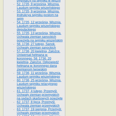
dygnitarzy na sejmiku w Wiszni
52. 1735, 9 września, Wisznia.
Laudum sejmiku wiszeńskiego
53. 1735, 9 września, Wisznia.
Instrukcya sejmiku posłom na
sejm
54. 1735, 12 września, Wisznia.
Laudum sejmiku wiszeńskiego
deputackiego
55. 1735, 13 września, Wisznia.
Uchwała ziemian sanockich
powzięta na sejmiku wiszeńskim
56. 1736, 27 lutego, Sanok.
Uchwały ziemian sanockich
57. 1736, 20 kwietnia, Załoźce.
Uniwersał hetmana w.
koronnego. 58. 1736. 20
kwietnia, Załoźce. Odpowiedź
hetmana w. koronnego dana
ziemianom lwowskim
59. 1736, 11 września, Wisznia.
Laudum sejmiku wiszeńskiego
60. 1736, 25 września, Wisznia.
Laudum sejmiku relacyjnego
wiszeńskiego
61. 1737, 4 lutego, Przemyśl.
Uchwały ziemian przemyskich
na sądach skarbowych powzięte
62. 1737, 8 lipca, Przemyśl.
Uchwała ziemian przemyskich
63. 1737, 19 sierpnia, Przemyśl.
Uchwały ziemian przemyskich