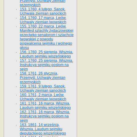
Przemyśl. Uchwały ziemian
przemyskich
153. 1760, 4 lutego, Sanok.
Uchwała ziemian sanockich
154. 1760, 17 marca, Lwów.
Uchwały ziemian lwowskich
155. 1760, 22 marca, Lwów.
Manifest szlachty żydaczowskiej
przeciwko senatorom i szlachcie
lwowskiej z po­wodu
pogwałcenia sejmiku i wolnego
głosu
156. 1760, 25 sierpnia, Wisznia.
Laudum sejmiku wiszeńskiego
157. 1760, 25 sierpnia, Wisznia.
Instrukcya sejmiku posłom na
sejm
158. 1761, 26 stycznia,
Przemyśl. Uchwały ziemian
przemyskich
159. 1761, 9 lutego, Sanok.
Uchwały ziemian sanockich
160. 1761, 2 marca, Lwów.
Uchwały ziemian lwowskich
161. 1761, 16 marca, Wisznia.
Laudum sejmiku wiszeńskiego
162. 1761, 16 marca, Wisznia.
Instrukcya sejmiku posłom na
sejm
163. 1861, 14 września,
Wisznia. Laudum sejmiku
deputackiego wiszeńskiego