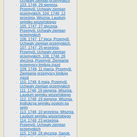
Uchwały ziemian przemyskich
103. 1746, 29 sierpnia,
Przemyśl. Uchwały ziemian
przemyskich. 104. 1746, 12
września, Wisznia. Laudum
sejmiku wiszeńskiego
105. 1747, 27 stycznia,
Przemyśl. Uchwały ziemian
przemyskich
106. 1747, 17 lipca, Przemyśl.
Uchwały ziemian przemyskich.
107. 1747, 25 września,
Przemyśl. Uchwały ziemian
przemyskich. 108. 1748, 26
stycznia, Przemyśl. Ziemianie
przemyscy limitują zjazd
109. 1748, 11 marca, Przemyśl.
Ziemianie przemyscy limitują
zjazd
110. 1748, 6 maja, Przemyśl.
Uchwały ziemian przemyskich
111. 1748, 19 sierpnia, Wisznia.
Laudum sejmiku wiszeńskiego
112. 1748, 19 sierpnia, Wisznia.
Instrukcya sejmiku posłom na
sejm
113. 1748, 10 września, Wisznia.
Laudum sejmiku wiszeńskiego
114. 1748, 23 września,
Przemyśl. Uchwały ziemian
przemyskich
115. 1749, 28 stycznia, Sanok.