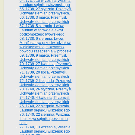
64. 1737, 10 września, Wisznia.
Laudum sejmiku wiszeńskiego
65. 1738, 27 stycznia, Przemyśl.
Uchwały ziemian przemyskich­­.
66. 1738, 3 marca, Przemyśl.
Uchwały ziemian przemyskich­
67. 1738, 5 sierpnia, Lwów.
Laudum w sprawie elekcyi
podkomorzego lwowskiego
68. 1738, 6 sierpnia, Lwów.
Manifestacya przeciw udziałowi
w elekcyach sejmikowych z
powodu zasądzenia w procesie.
69. 1739, 9 marca, Przemyśl.
Uchwały ziemian przemyskich
70. 1739, 27 kwietnia, Przemyśl.
Uchwały ziemian przemyskich
71. 1739, 20 lipca, Przemyśl.
Uchwały ziemian przemyskich
72. 1739, 2 listopada, Przemyśl.
Uchwały ziemian przemyskich
73. 1740, 26 stycznia, Przemyśl.
Uchwały ziemian przemyskich
74. 1740, 4 kwietnia, Przemyśl.
Uchwały ziemian przemyskich
75. 1740, 22 sierpnia, Wisznia.
Laudum sejmiku wiszeńskiego
76. 1740, 22 sierpnia, Wisznia.
Instrukcya sejmiku posłom na
sejm
77. 1740, 13 września, Wisznia.
Laudum sejmiku wiszeńskiego