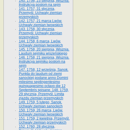
140. 1756, 23 sierpnia, Wisznia.
Instrukcya posłom na sejm
141. 1757, 31 stycznia,
Przemyśl. Uchwały ziemian
przemyskich
142. 1757, 21 marca Lwów.
Uchwały ziemian lwowskich
143. 1758, 30 stycznia,
Przemyśl. Uchwały ziemian
przemyskich
144. 1758, 6 marca, Lwów.
Uchwały ziemian lwowskich
145. 1758, 20 sierpnia, Wisznia.
Laudum sejmiku wiszeńskiego
146. 1758, 21 sierpnia, Wisznia.
Instrukcya sejmiku posłom na
sejm
147. 1758, 12 września, Sanok.
Punkta do laudum od ziemi
sanockiej podane anno Domini
milesimo septingentesimo
quinquagesimo octavo die 12
Septembris spisane. 148. 1759,
29 stycznia, Przemyśl. Limita
zjazdu ziemian przemyskich
149. 1759, 5 lutego, Sanok.
Uchwały ziemian sanockich
150. 1759, 26 marca, Lwów.
Uchwały ziemian lwowskich
151. 1759, 2 kwietnia, Przemyśl.
Uchwały ziemian przemyskich
152. 1760, 28 stycznia,