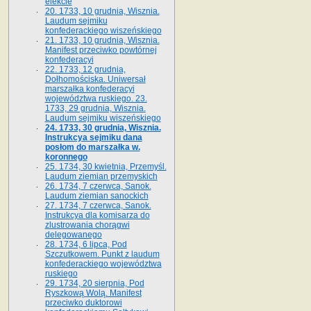
elekcie
20. 1733, 10 grudnia, Wisznia.
Laudum sejmiku
konfederackiego wiszeńskiego
21. 1733, 10 grudnia, Wisznia.
Manifest przeciwko powtórnej
konfederacyi
22. 1733, 12 grudnia,
Dołhomościska. Uniwersał
marszałka konfederacyi
województwa ruskiego. 23.
1733, 29 grudnia, Wisznia.
Laudum sejmiku wiszeńskiego
24. 1733, 30 grudnia, Wisznia.
Instrukcya sejmiku dana
posłom do marszałka w.
koronnego
25. 1734, 30 kwietnia, Przemyśl.
Laudum ziemian przemyskich
26. 1734, 7 czerwca, Sanok.
Laudum ziemian sanockich
27. 1734, 7 czerwca, Sanok.
Instrukcya dla komisarza do
zlustrowania chorągwi
delegowanego
28. 1734, 6 lipca, Pod
Szczutkowem. Punkt z laudum
konfederackiego województwa
ruskiego
29. 1734, 20 sierpnia, Pod
Ryszkową Wolą. Manifest
przeciwko duktorowi