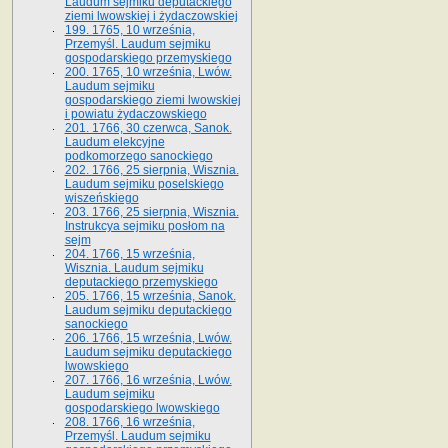
Laudum sejmiku deputackiego
ziemi lwowskiej i żydaczowskiej
199. 1765, 10 września,
Przemyśl. Laudum sejmiku
gospodarskiego przemyskiego
200. 1765, 10 września, Lwów.
Laudum sejmiku
gospodarskiego ziemi lwowskiej
i powiatu żydaczowskiego
201. 1766, 30 czerwca, Sanok.
Laudum elekcyjne
podkomorzego sanockiego
202. 1766, 25 sierpnia, Wisznia.
Laudum sejmiku poselskiego
wiszeńskiego
203. 1766, 25 sierpnia, Wisznia.
Instrukcya sejmiku posłom na
sejm
204. 1766, 15 września,
Wisznia. Laudum sejmiku
deputackiego przemyskiego
205. 1766, 15 września, Sanok.
Laudum sejmiku deputackiego
sanockiego
206. 1766, 15 września, Lwów.
Laudum sejmiku deputackiego
lwowskiego
207. 1766, 16 września, Lwów.
Laudum sejmiku
gospodarskiego lwowskiego
208. 1766, 16 września,
Przemyśl. Laudum sejmiku