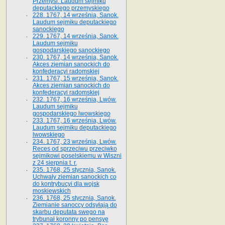
Przemyśl. Laudum sejmiku
deputackiego przemyskiego
228. 1767, 14 września, Sanok.
Laudum sejmiku deputackiego
sanockiego
229. 1767, 14 września, Sanok.
Laudum sejmiku
gospodarskiego sanockiego
230. 1767, 14 września, Sanok.
Akces ziemian sanockich do
konfederacyi radomskiej
231. 1767, 15 września, Sanok.
Akces ziemian sanockich do
konfederacyi radomskiej
232. 1767, 16 września, Lwów.
Laudum sejmiku
gospodarskiego lwowskiego
233. 1767, 16 września, Lwów.
Laudum sejmiku deputackiego
lwowskiego
234. 1767, 23 września, Lwów.
Reces od sprzeciwu przeciwko
sejmikowi poselskiemu w Wiszni
z 24 sierpnia t. r.
235. 1768, 25 stycznia, Sanok.
Uchwały ziemian sanockich co
do kontrybucyi dla wojsk
moskiewskich
236. 1768, 25 stycznia, Sanok.
Ziemianie sanoccy odsyłają do
skarbu deputata swego na
trybunał koronny po pensyę