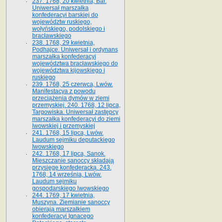
237. 1768, 20 kwietnia, Bar.
Uniwersał marszałka
konfederacyi barskiej do
województw ruskiego,
wołyńskiego, podolskiego i
bracławskiego
238. 1768, 29 kwietnia,
Podhajce. Uniwersał i ordynans
marszałka konfederacyi
województwa bracławskiego do
wo­jewództwa kijowskiego i
ruskiego
239. 1768, 25 czerwca, Lwów.
Manifestacya z powodu
przeciążenia dymów w ziemi
przemyskiej. 240. 1768, 12 lipca,
Targowiska. Uniwersał zastępcy
marszałka konfederacyi do ziemi
lwowskiej i przemyskiej
241. 1768, 15 lipca, Lwów.
Laudum sejmiku deputackiego
lwowskiego
242. 1768, 17 lipca, Sanok.
Mieszczanie sanoccy składają
przysięgę konfederacką. 243.
1768, 14 września, Lwów.
Laudum sejmiku
gospodarskiego lwowskiego
244. 1769, 17 kwietnia,
Muszyna. Ziemianie sanoccy
obierają marszałkiem
konfederacyi Ignacego