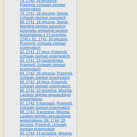
78. 1740, 26 września,
Przemyśl. Uchwały ziemian
przemyskich
79. 1741, 18 stycznia, Sanok.
Uchwały ziemian sanockich
80. 1741, 18 stycznia, Sanok.
Manifest ziemian sanockich
przeciwko artykułowi laudum
wiszeńskiego z 13 wrze­śnia
1740 r. 81. 1741, 30 stycznia,
Przemyśl. Uchwała ziemian
przemyskich
82. 1741, 17 lipca, Przemyśl.
Uchwały ziemian przemyskich
83. 1741, 23 października,
Przemyśl. Uchwały ziemian
przemyskich
84. 1742, 29 stycznia, Przemyśl.
Uchwały ziemian przemyskich
85. 1742, 16 lipca, Przemyśl.
Uchwały ziemian przemyskich.
86. 1742, 10 września, Wisznia.
Laudum sejmiku deputackiego
wiszeńskiego
87. 1742, 5 listopada, Przemyśl.
Uchwały ziemian przemyskich
88. 1743, 9 września, Wisznia.
Laudum sejmiku deputackiego
wiszeńskiego. 89. 1744, 28
stycznia, Przemyśl. Uchwały
ziemian przemyskich
90. 1744, 14 września, Wisznia.