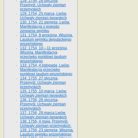
128. 1754, 28 stycznia,
Przemyśl. Uchwały ziemian
przemyskich
129. 1754, 25 marca, Lwów.
Uchwały ziemian lwowskich
130. 1754, 21 sierpnia, Lwów.
Manifestacya z powodu
zerwania sejmiku
131. 1754, 9 września, Wisznia.
Laudum sejmiku deputackiego
wiszeńskiego
132. 1754, 10—11 września,
Wisznia. Manifestacya
przeciwko punktowi laudum
wiszeńskiego
133. 1754, 4 listopada, Lwów.
Manifestacya przeciwko
punktowi laudum wiszeńskiego
134. 1755, 27 stycznia,
Przemyśl. Uchwały ziemian
przemyskich
135. 1755, 10 marca, Lwów.
Uchwały ziemian lwowskich
136. 1756, 26 stycznia,
Przemyśl. Uchwały ziemian
przemyskich
137. 1756, 29 marca Lwów.
Uchwały ziemian lwowskich
138. 1756, 4 maja, Przemyśl.
Uchwały ziemian przemyskich.
139. 1756, 23 sierpnia, Wisznia.
Laudum sejmiku wiszeńskiego