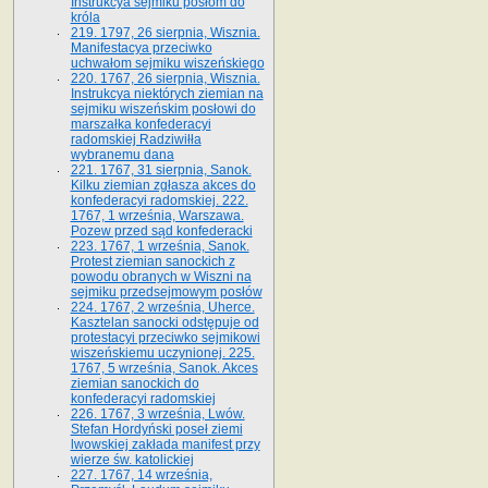
Instrukcya sejmiku posłom do
króla
219. 1797, 26 sierpnia, Wisznia.
Manifestacya przeciwko
uchwałom sejmiku wiszeńskiego
220. 1767, 26 sierpnia, Wisznia.
Instrukcya niektórych ziemian na
sejmiku wiszeńskim posłowi do
marszałka konfe­deracyi
radomskiej Radziwiłła
wybranemu dana
221. 1767, 31 sierpnia, Sanok.
Kilku ziemian zgłasza akces do
konfederacyi radomskiej. 222.
1767, 1 września, Warszawa.
Pozew przed sąd konfederacki
223. 1767, 1 września, Sanok.
Protest ziemian sanockich z
powodu obranych w Wiszni na
sejmiku przedsejmo­wym posłów
224. 1767, 2 września, Uherce.
Kasztelan sanocki odstępuje od
protestacyi przeciwko sejmikowi
wiszeńskiemu uczynionej. 225.
1767, 5 września, Sanok. Akces
ziemian sanockich do
konfederacyi radomskiej
226. 1767, 3 września, Lwów.
Stefan Hordyński poseł ziemi
lwowskiej zakłada manifest przy
wierze św. ka­tolickiej
227. 1767, 14 września,