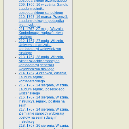
gospodarskiego przemyskiego
209. 1766, 16 września, Sanok.
Laudum sejmiku
gospodarskiego sanockiego
210. 1767, 16 marca, Przemyśl.
Laudum elekcyjne podsędka
przemyskiego
211. 1767, 27 maja, Wisznia.
Konfederacya województwa
ruskiego
212. 1767, 27 maja, Wisznia.
Uniwersał marszałka
konfederacyi województwa
ruskiego
213. 1767, 28 maja, Wisznia.
Akces szlachty drobnej do
konfederacyi generału
województwa ruskiego
214. 1767, 4 czerwca, Wisznia.
Laudum sejmiku
konfederackiego
215. 1767, 24 sierpnia, Wisznia.
Laudum sejmiku poselskiego
wiszeńskiego
216. 1767, 24 sierpnia, Wisznia.
Instrukcya sejmiku posłom na
sejm
217. 1767, 24 sierpnia, Wisznia.
Ziemianie sanoccy wybierają
posłów na sejm i dają im
instrukcyę
218. 1767, 26 sierpnia, Wisznia.