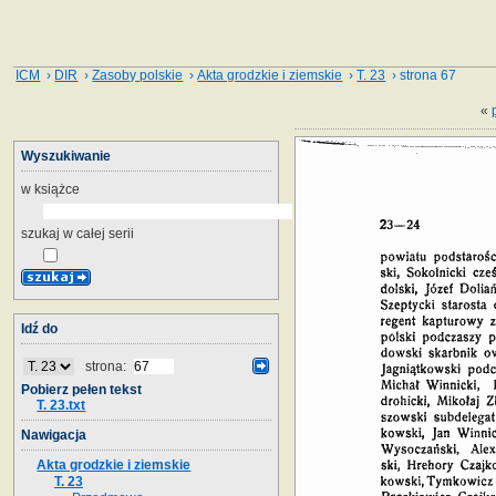
ICM
›
DIR
›
Zasoby polskie
›
Akta grodzkie i ziemskie
›
T. 23
› strona 67
«
Wyszukiwanie
w książce
szukaj w całej serii
Idź do
strona:
Pobierz pełen tekst
T. 23.txt
Nawigacja
Akta grodzkie i ziemskie
T. 23