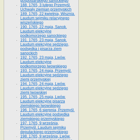
gospodarskiego sanockiego
188. 1765, 3 lutego Przemyśl.
Uchwały ziemian przemyskich
189. 1765, 22 kwietnia, Wisznia.
Laudum sejmiku relacyjnego
wiszeńskiego
190. 1765, 22 maja, Sanok.
Laudum elekcyjne
podkomorzego sanockiego
191. 1765, 23 maja, Sanok.
Laudum elekcyjne sędziego,
podsędka i pisarza ziem
sanockich
192. 1765, 23 maja, Lwów.
Laudum elekcyjne
podkomorzego lwowskiego
193. 1765, 24 maja, Przemyśl.
Laudum elekcyjne sędziego
ziemi przemyskiej
194. 1765, 24 maja, Lwów.
Laudum elekcyjne sędziego
ziemi lwowskiej
195. 1765, 25 maja, Lwów.
Laudum elekcyjne pisarza
ziemskiego lwowskiego
196. 1765, 6 sierpnia, Przemyśl.
Laudum elekcyjne podsędka
ziemskiego przemyskiego
197. 1765, 9 września,
Przemyśl. Laudum sejmiku
deputackiego przemyskiego
198. 1765, 9 września, Lwów.