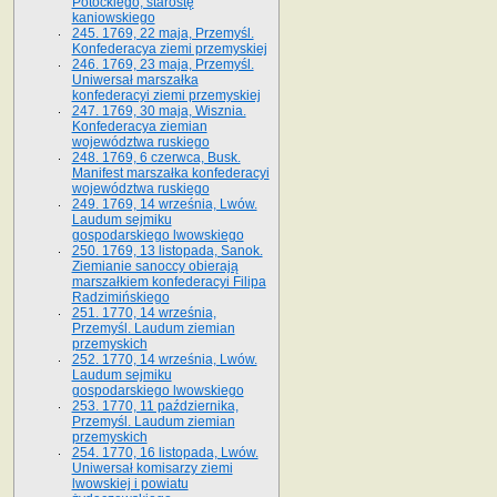
Potockiego, starostę
kaniowskiego
245. 1769, 22 maja, Przemyśl.
Konfederacya ziemi przemyskiej
246. 1769, 23 maja, Przemyśl.
Uniwersał marszałka
konfederacyi ziemi przemyskiej
247. 1769, 30 maja, Wisznia.
Konfederacya ziemian
województwa ruskiego
248. 1769, 6 czerwca, Busk.
Manifest marszałka konfederacyi
województwa ruskiego
249. 1769, 14 września, Lwów.
Laudum sejmiku
gospodarskiego lwowskiego
250. 1769, 13 listopada, Sanok.
Ziemianie sanoccy obierają
marszałkiem konfederacyi Filipa
Radzimińskiego
251. 1770, 14 września,
Przemyśl. Laudum ziemian
przemyskich
252. 1770, 14 września, Lwów.
Laudum sejmiku
gospodarskiego lwowskiego
253. 1770, 11 października,
Przemyśl. Laudum ziemian
przemyskich
254. 1770, 16 listopada, Lwów.
Uniwersał komisarzy ziemi
lwowskiej i powiatu