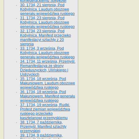
konfederackiemu Sołtykowi
30. 1734, 21 sierpnia, Pod
Kobylnicą. Laudum obozowe
generału województwa ruskiego
31. 1734, 23 sierpnia, Pod
Kobylnicą. Laudum obozowe
generału województwa ruskiego
32. 1734, 23 sierpnia, Pod
Kobylnicą. Manifest przeciwko
manifestacyi szlachty z 20
sierpnia
33. 1734, 3 września, Pod
Kobylnicą. Laudum obozowe
generału województwa ruskiego
34. 1734, 11 września, Przemyśl.
Remanifestacya ze strony
Dzieduszyckich, Ulińskiego i
Ustrzyckich
35. 1734, 18 września, Pod
Makuniowem. Laudum obozowe
województwa ruskiego
36. 1734, 18 września, Pod
Makuniowem. Manifest generału
województwa ruskiego
37. 1734, 19 września, Rudki.
Protest ziemian województwa
ruskiego przeciwko
kasztelanowi przemyskiemu
38. 1734, 7 października,
Przemyśl. Manifest szlachty
przemyskiej
39. 1734, 9 października,