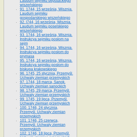
Laudum sejmiku deputackiego
wiszeńskiego
91. 1744, 15 września, Wisznia.
Laudum sejmiku
gospodarskiego wiszeńskiego
92. l744, 16 września, Wisznia.
Laudum sejmiku poselskiego
wiszeńskiego
93. 1744, 16 września, Wisznia.
Instrukcya sejmiku posłom na
sejm
94. 1744, 16 września, Wisznia.
Instrukcya sejmiku posłom do
prymasa
95. 1744, 16 września, Wisznia.
Instrukcya sejmiku posłom do
biskupa krakowskiego
96. 1745, 25 stycznia, Przemyśl.
Uchwały ziemian przemyskich
97. 1744, 18 marca, Sanok.
Uchwały ziemian sanockich
98. 1745, 29 marca, Przemyśl.
Uchwały ziemian przemyskich
99. 1745, 19 lipca, Przemyśl.
Uchwały ziemian przemyskich
100. 1746, 24 stycznia,
Przemyśl. Uchwały ziemian
przemyskich
101. 1746, 25 czerwca,
Przemyśl. Uchwały ziemian
przemyskich
102. 1746, 18 lipca, Przemyśl.