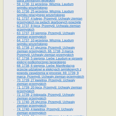
dana ziemianom lwowskim
59. 1736, 11 września, Wisznia. Laudum
sejmiku wiszeńskiego
60. 1736, 25 września, Wisznia. Laudum
sejmiku relacyjnego wiszeńskiego
61. 1737, 4 lutego, Przemyśl. Uchwały ziemian
przemyskich na sądach skarbowych powzięte
62. 1737, 8 lipca, Przemyśl. Uchwała ziemian
przemyskich
63. 1737, 19 sierpnia, Przemyśl. Uchwały
ziemian przemyskich
64. 1737, 10 września, Wisznia. Laudum
sejmiku wiszeńskiego
65. 1738, 27 stycznia, Przemyśl. Uchwały
ziemian przemyskich­­. 66. 1738, 3 marca,
Przemyśl. Uchwały ziemian przemyskich­
67. 1738, 5 sierpnia, Lwów. Laudum w sprawie
elekcyi podkomorzego lwowskiego
68. 1738, 6 sierpnia, Lwów. Manifestacya
przeciw udziałowi w elekcyach sejmikowych z
powodu zasądzenia w procesie. 69. 1739, 9
marca, Przemyśl. Uchwały ziemian przemyskich
70. 1739, 27 kwietnia, Przemyśl. Uchwały
ziemian przemyskich
71. 1739, 20 lipca, Przemyśl. Uchwały ziemian
przemyskich
72. 1739, 2 listopada, Przemyśl. Uchwały
ziemian przemyskich
73. 1740, 26 stycznia, Przemyśl. Uchwały
ziemian przemyskich
74. 1740, 4 kwietnia, Przemyśl. Uchwały
ziemian przemyskich