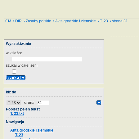
ICM
›
DIR
›
Zasoby polskie
›
Akta grodzkie i ziemskie
›
T. 23
› strona 31
Wyszukiwanie
w książce
szukaj w całej serii
Idź do
strona:
Pobierz pełen tekst
T. 23.txt
Nawigacja
Akta grodzkie i ziemskie
T. 23