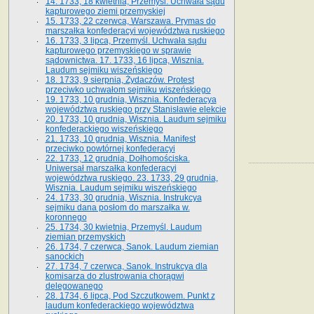
14. 1733, 18 kwietnia, Przemyśl. Uchwała sądu
kapturowego ziemi przemyskiej
15. 1733, 22 czerwca, Warszawa. Prymas do
marszałka konfederacyi województwa ruskiego
16. 1733, 3 lipca, Przemyśl. Uchwała sądu
kapturowego przemyskiego w sprawie
sądownictwa. 17. 1733, 16 lipca, Wisznia.
Laudum sejmiku wiszeńskiego
18. 1733, 9 sierpnia, Żydaczów. Protest
przeciwko uchwałom sejmiku wiszeńskiego
19. 1733, 10 grudnia, Wisznia. Konfederacya
województwa ruskiego przy Stanisławie elekcie
20. 1733, 10 grudnia, Wisznia. Laudum sejmiku
konfederackiego wiszeńskiego
21. 1733, 10 grudnia, Wisznia. Manifest
przeciwko powtórnej konfederacyi
22. 1733, 12 grudnia, Dołhomościska.
Uniwersał marszałka konfederacyi
województwa ruskiego. 23. 1733, 29 grudnia,
Wisznia. Laudum sejmiku wiszeńskiego
24. 1733, 30 grudnia, Wisznia. Instrukcya
sejmiku dana posłom do marszałka w.
koronnego
25. 1734, 30 kwietnia, Przemyśl. Laudum
ziemian przemyskich
26. 1734, 7 czerwca, Sanok. Laudum ziemian
sanockich
27. 1734, 7 czerwca, Sanok. Instrukcya dla
komisarza do zlustrowania chorągwi
delegowanego
28. 1734, 6 lipca, Pod Szczutkowem. Punkt z
laudum konfederackiego województwa