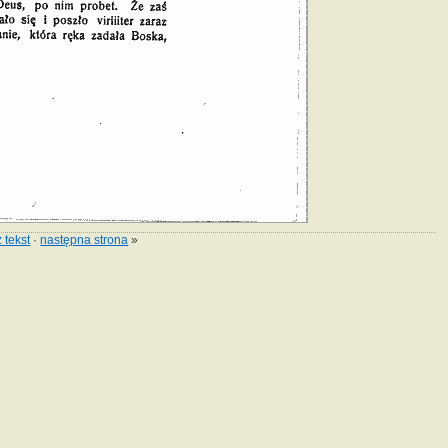
 tekst
·
następna strona
»