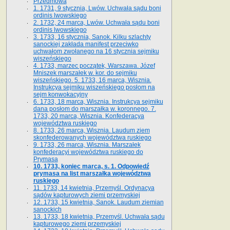
Przedmowa
1. 1731, 9 stycznia, Lwów. Uchwała sądu boni
ordinis lwowskiego
2. 1732, 24 marca, Lwów. Uchwała sądu boni
ordinis lwowskiego
3. 1733, 16 stycznia, Sanok. Kilku szlachty
sanockiej zakłada manifest przeciwko
uchwałom zwołanego na 16 stycz­nia sejmiku
wiszeńskiego
4. 1733, marzec początek, Warszawa. Józef
Mniszek marszałek w. kor. do sejmiku
wiszeńskiego. 5. 1733, 16 marca, Wisznia.
Instrukcya sejmiku wiszeńskiego posłom na
sejm konwokacyjny
6. 1733, 18 marca, Wisznia. Instrukcya sejmiku
dana posłom do marszałka w. koronnego. 7.
1733, 20 marca, Wisznia. Konfederacya
województwa ruskiego
8. 1733, 26 marca, Wisznia. Laudum ziem
skonfederowanych województwa ruskiego
9. 1733, 26 marca, Wisznia. Marszałek
konfederacyi województwa ruskiego do
Prymasa
10. 1733, koniec marca, s. 1. Odpowiedź
prymasa na list marszałka województwa
ruskiego
11. 1733, 14 kwietnia, Przemyśl. Ordynacya
sądów kapturowych ziemi przemyskiej
12. 1733, 15 kwietnia, Sanok. Laudum ziemian
sanockich
13. 1733, 18 kwietnia, Przemyśl. Uchwała sądu
kapturowego ziemi przemyskiej