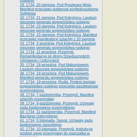
ruskiego
29. 1734, 20 sierpnia, Pod Ryszkową Wolą.
Manifest przeciwko duktorowi konfederackiemu
Sołtykowi
30. 1734, 21 sierpnia, Pod Kobylnicą. Laudum
obozowe generału województwa ruskiego
31. 1734, 23 sierpnia, Pod Kobylnicą. Laudum
obozowe generału województwa ruskiego
32. 1734, 23 sierpnia, Pod Kobylnicą. Manifest
przeciwko manifestacyi szlachty z 20 sierpnia
33. 1734, 3 września, Pod Kobylnicą. Laudum
obozowe generału województwa ruskiego
34. 1734, 11 września, Przemyśl.
Remanifestacya ze strony Dzieduszyckich,
Ulińskiego i Ustrzyckich
35. 1734, 18 września, Pod Makuniowem.
Laudum obozowe województwa ruskiego
36. 1734, 18 września, Pod Makuniowem.
Manifest generału województwa ruskiego
37. 1734, 19 września, Rudki. Protest ziemian
województwa ruskiego przeciwko kasztelanowi
przemyskiemu
38. 1734, 7 października, Przemyśl. Manifest
szlachty przemyskiej
39. 1734, 9 października, Przemyśl. Uchwały
sądu kapturowego przemyskiego
40. 1734, 11 października, Przemyśl. Manifest
Bazylego Ustrzyckiego
41. 1734, 5 listopada, Sanok. Uchwały sądu
kapturowego sanockiego
42. 1734, 10 listopada, Przemyśl. Instrukcya
posłom ziemi przemyskiej do marszałka w.