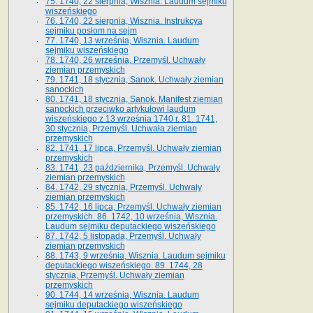
75. 1740, 22 sierpnia, Wisznia. Laudum sejmiku
wiszeńskiego
76. 1740, 22 sierpnia, Wisznia. Instrukcya
sejmiku posłom na sejm
77. 1740, 13 września, Wisznia. Laudum
sejmiku wiszeńskiego
78. 1740, 26 września, Przemyśl. Uchwały
ziemian przemyskich
79. 1741, 18 stycznia, Sanok. Uchwały ziemian
sanockich
80. 1741, 18 stycznia, Sanok. Manifest ziemian
sanockich przeciwko artykułowi laudum
wiszeńskiego z 13 wrze­śnia 1740 r. 81. 1741,
30 stycznia, Przemyśl. Uchwała ziemian
przemyskich
82. 1741, 17 lipca, Przemyśl. Uchwały ziemian
przemyskich
83. 1741, 23 października, Przemyśl. Uchwały
ziemian przemyskich
84. 1742, 29 stycznia, Przemyśl. Uchwały
ziemian przemyskich
85. 1742, 16 lipca, Przemyśl. Uchwały ziemian
przemyskich. 86. 1742, 10 września, Wisznia.
Laudum sejmiku deputackiego wiszeńskiego
87. 1742, 5 listopada, Przemyśl. Uchwały
ziemian przemyskich
88. 1743, 9 września, Wisznia. Laudum sejmiku
deputackiego wiszeńskiego. 89. 1744, 28
stycznia, Przemyśl. Uchwały ziemian
przemyskich
90. 1744, 14 września, Wisznia. Laudum
sejmiku deputackiego wiszeńskiego