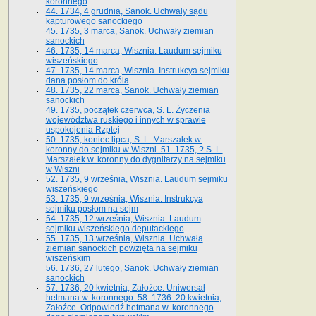
koronnego
44. 1734, 4 grudnia, Sanok. Uchwały sądu
kapturowego sanockiego
45. 1735, 3 marca, Sanok. Uchwały ziemian
sanockich
46. 1735, 14 marca, Wisznia. Laudum sejmiku
wiszeńskiego
47. 1735, 14 marca, Wisznia. Instrukcya sejmiku
dana posłom do króla
48. 1735, 22 marca, Sanok. Uchwały ziemian
sanockich
49. 1735, początek czerwca, S. L. Życzenia
województwa ruskiego i innych w sprawie
uspokojenia Rzptej
50. 1735, koniec lipca, S. L. Marszałek w.
koronny do sejmiku w Wiszni. 51. 1735, ? S. L.
Marszałek w. koronny do dygnitarzy na sejmiku
w Wiszni
52. 1735, 9 września, Wisznia. Laudum sejmiku
wiszeńskiego
53. 1735, 9 września, Wisznia. Instrukcya
sejmiku posłom na sejm
54. 1735, 12 września, Wisznia. Laudum
sejmiku wiszeńskiego deputackiego
55. 1735, 13 września, Wisznia. Uchwała
ziemian sanockich powzięta na sejmiku
wiszeńskim
56. 1736, 27 lutego, Sanok. Uchwały ziemian
sanockich
57. 1736, 20 kwietnia, Załoźce. Uniwersał
hetmana w. koronnego. 58. 1736. 20 kwietnia,
Załoźce. Odpowiedź hetmana w. koronnego