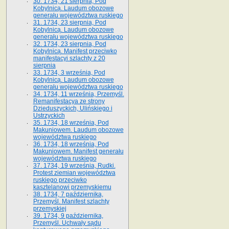
30. 1734, 21 sierpnia, Pod
Kobylnicą. Laudum obozowe
generału województwa ruskiego
31. 1734, 23 sierpnia, Pod
Kobylnicą. Laudum obozowe
generału województwa ruskiego
32. 1734, 23 sierpnia, Pod
Kobylnicą. Manifest przeciwko
manifestacyi szlachty z 20
sierpnia
33. 1734, 3 września, Pod
Kobylnicą. Laudum obozowe
generału województwa ruskiego
34. 1734, 11 września, Przemyśl.
Remanifestacya ze strony
Dzieduszyckich, Ulińskiego i
Ustrzyckich
35. 1734, 18 września, Pod
Makuniowem. Laudum obozowe
województwa ruskiego
36. 1734, 18 września, Pod
Makuniowem. Manifest generału
województwa ruskiego
37. 1734, 19 września, Rudki.
Protest ziemian województwa
ruskiego przeciwko
kasztelanowi przemyskiemu
38. 1734, 7 października,
Przemyśl. Manifest szlachty
przemyskiej
39. 1734, 9 października,
Przemyśl. Uchwały sądu