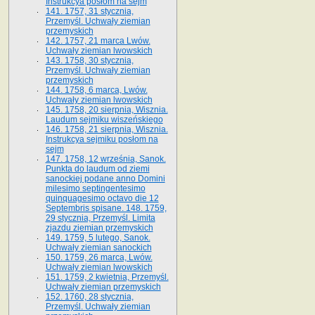
Instrukcya posłom na sejm
141. 1757, 31 stycznia,
Przemyśl. Uchwały ziemian
przemyskich
142. 1757, 21 marca Lwów.
Uchwały ziemian lwowskich
143. 1758, 30 stycznia,
Przemyśl. Uchwały ziemian
przemyskich
144. 1758, 6 marca, Lwów.
Uchwały ziemian lwowskich
145. 1758, 20 sierpnia, Wisznia.
Laudum sejmiku wiszeńskiego
146. 1758, 21 sierpnia, Wisznia.
Instrukcya sejmiku posłom na
sejm
147. 1758, 12 września, Sanok.
Punkta do laudum od ziemi
sanockiej podane anno Domini
milesimo septingentesimo
quinquagesimo octavo die 12
Septembris spisane. 148. 1759,
29 stycznia, Przemyśl. Limita
zjazdu ziemian przemyskich
149. 1759, 5 lutego, Sanok.
Uchwały ziemian sanockich
150. 1759, 26 marca, Lwów.
Uchwały ziemian lwowskich
151. 1759, 2 kwietnia, Przemyśl.
Uchwały ziemian przemyskich
152. 1760, 28 stycznia,
Przemyśl. Uchwały ziemian