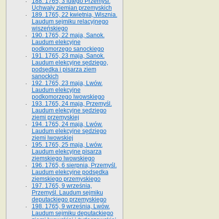
188. 1765, 3 lutego Przemyśl.
Uchwały ziemian przemyskich
189. 1765, 22 kwietnia, Wisznia.
Laudum sejmiku relacyjnego
wiszeńskiego
190. 1765, 22 maja, Sanok.
Laudum elekcyjne
podkomorzego sanockiego
191. 1765, 23 maja, Sanok.
Laudum elekcyjne sędziego,
podsędka i pisarza ziem
sanockich
192. 1765, 23 maja, Lwów.
Laudum elekcyjne
podkomorzego lwowskiego
193. 1765, 24 maja, Przemyśl.
Laudum elekcyjne sędziego
ziemi przemyskiej
194. 1765, 24 maja, Lwów.
Laudum elekcyjne sędziego
ziemi lwowskiej
195. 1765, 25 maja, Lwów.
Laudum elekcyjne pisarza
ziemskiego lwowskiego
196. 1765, 6 sierpnia, Przemyśl.
Laudum elekcyjne podsędka
ziemskiego przemyskiego
197. 1765, 9 września,
Przemyśl. Laudum sejmiku
deputackiego przemyskiego
198. 1765, 9 września, Lwów.
Laudum sejmiku deputackiego