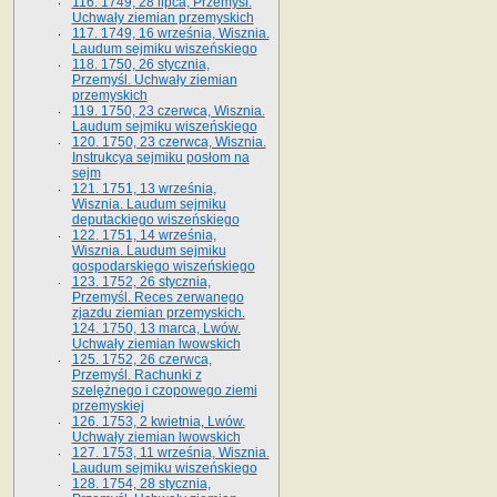
116. 1749, 28 lipca, Przemyśl.
Uchwały ziemian przemyskich
117. 1749, 16 września, Wisznia.
Laudum sejmiku wiszeńskiego
118. 1750, 26 stycznia,
Przemyśl. Uchwały ziemian
przemyskich
119. 1750, 23 czerwca, Wisznia.
Laudum sejmiku wiszeńskiego
120. 1750, 23 czerwca, Wisznia.
Instrukcya sejmiku posłom na
sejm
121. 1751, 13 września,
Wisznia. Laudum sejmiku
deputackiego wiszeńskiego
122. 1751, 14 września,
Wisznia. Laudum sejmiku
gospodarskiego wiszeńskiego
123. 1752, 26 stycznia,
Przemyśl. Reces zerwanego
zjazdu ziemian przemyskich.
124. 1750, 13 marca, Lwów.
Uchwały ziemian lwowskich
125. 1752, 26 czerwca,
Przemyśl. Rachunki z
szelężnego i czopowego ziemi
przemyskiej
126. 1753, 2 kwietnia, Lwów.
Uchwały ziemian lwowskich
127. 1753, 11 września, Wisznia.
Laudum sejmiku wiszeńskiego
128. 1754, 28 stycznia,