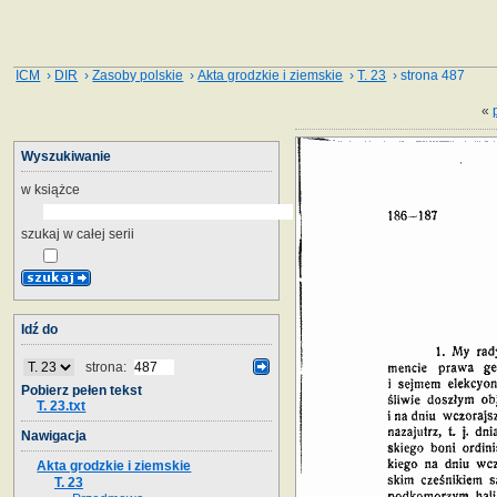
ICM
›
DIR
›
Zasoby polskie
›
Akta grodzkie i ziemskie
›
T. 23
› strona 487
«
Wyszukiwanie
w książce
szukaj w całej serii
Idź do
strona:
Pobierz pełen tekst
T. 23.txt
Nawigacja
Akta grodzkie i ziemskie
T. 23