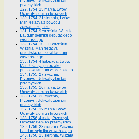
Przemyśl. Uchwały ziemian
przemyskich
129. 1754, 25 marca, Lwów.
Uchwały ziemian lwowskich
130. 1754, 21 sierpnia, Lwów.
Manifestacya z powodu
zerwania sejmiku
131. 1754, 9 września, Wisznia.
Laudum sejmiku deputackiego
wiszeńskiego
132. 1754, 10—11 września,
Wisznia. Manifestacya
przeciwko punktowi laudum
wiszeńskiego
133. 1754, 4 listopada, Lwów.
Manifestacya przeciwko
punktowi laudum wiszeńskiego
134. 1755, 27 stycznia,
Przemyśl. Uchwały ziemian
przemyskich
135. 1755, 10 marca, Lwów.
Uchwały ziemian lwowskich
136. 1756, 26 stycznia,
Przemyśl. Uchwały ziemian
przemyskich
137. 1756, 29 marca Lwów.
Uchwały ziemian lwowskich
138. 1756, 4 maja, Przemyśl.
Uchwały ziemian przemyskich.
139. 1756, 23 sierpnia, Wisznia.
Laudum sejmiku wiszeńskiego
140. 1756, 23 sierpnia, Wisznia.