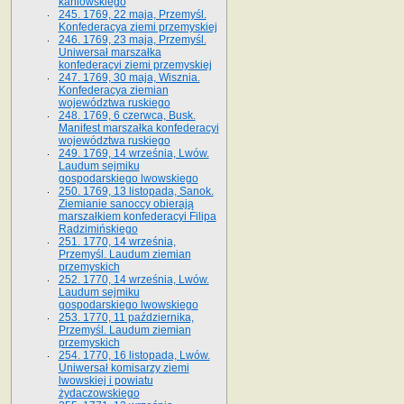
kaniowskiego
245. 1769, 22 maja, Przemyśl.
Konfederacya ziemi przemyskiej
246. 1769, 23 maja, Przemyśl.
Uniwersał marszałka
konfederacyi ziemi przemyskiej
247. 1769, 30 maja, Wisznia.
Konfederacya ziemian
województwa ruskiego
248. 1769, 6 czerwca, Busk.
Manifest marszałka konfederacyi
województwa ruskiego
249. 1769, 14 września, Lwów.
Laudum sejmiku
gospodarskiego lwowskiego
250. 1769, 13 listopada, Sanok.
Ziemianie sanoccy obierają
marszałkiem konfederacyi Filipa
Radzimińskiego
251. 1770, 14 września,
Przemyśl. Laudum ziemian
przemyskich
252. 1770, 14 września, Lwów.
Laudum sejmiku
gospodarskiego lwowskiego
253. 1770, 11 października,
Przemyśl. Laudum ziemian
przemyskich
254. 1770, 16 listopada, Lwów.
Uniwersał komisarzy ziemi
lwowskiej i powiatu
żydaczowskiego