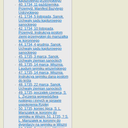
kapturowego przemyskiego
40. 1734, 11 października,
Przemyśl. Manifest Bazylego
Ustrzyckiego
41. 1734, 5 listopada, Sanok.
Uchwały sądu kapturowego
sanockiego
42. 1734, 10 listopada,
Przemyśl. Instrukcya posłom
ziemi przemyskiej do marszałka
w. koronnego
44. 1734, 4 grudnia, Sanok.
Uchwały sądu kapturowego
sanockiego
45. 1735, 3 marca, Sanok.
Uchwały ziemian sanockich
46. 1735, 14 marca, Wisznia.
Laudum sejmiku wiszeńskiego
47. 1735, 14 marca, Wisznia.
Instrukcya sejmiku dana posłom
do króla
48. 1735, 22 marca, Sanok.
Uchwały ziemian sanockich
49. 1735, początek czerwca, S.
L. Życzenia województwa
ruskiego i innych w sprawie
uspokojenia Rzptej
50. 1735, koniec lipca, S. L.
Marszałek w. koronny do
sejmiku w Wiszni. 51. 1735, ? S.
L. Marszałek w. koronny do
dygnitarzy na sejmiku w Wiszni