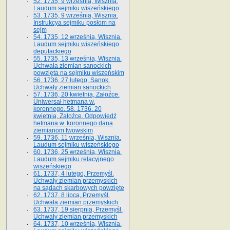
52. 1735, 9 września, Wisznia.
Laudum sejmiku wiszeńskiego
53. 1735, 9 września, Wisznia.
Instrukcya sejmiku posłom na
sejm
54. 1735, 12 września, Wisznia.
Laudum sejmiku wiszeńskiego
deputackiego
55. 1735, 13 września, Wisznia.
Uchwała ziemian sanockich
powzięta na sejmiku wiszeńskim
56. 1736, 27 lutego, Sanok.
Uchwały ziemian sanockich
57. 1736, 20 kwietnia, Załoźce.
Uniwersał hetmana w.
koronnego. 58. 1736. 20
kwietnia, Załoźce. Odpowiedź
hetmana w. koronnego dana
ziemianom lwowskim
59. 1736, 11 września, Wisznia.
Laudum sejmiku wiszeńskiego
60. 1736, 25 września, Wisznia.
Laudum sejmiku relacyjnego
wiszeńskiego
61. 1737, 4 lutego, Przemyśl.
Uchwały ziemian przemyskich
na sądach skarbowych powzięte
62. 1737, 8 lipca, Przemyśl.
Uchwała ziemian przemyskich
63. 1737, 19 sierpnia, Przemyśl.
Uchwały ziemian przemyskich
64. 1737, 10 września, Wisznia.