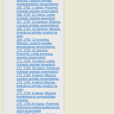
Wisznia. Laudum sejmiku
gospodarskiego wiszeńskiego
165. 1762, 1 lutego, Przemyśl.
Uchwały ziemian przemyskich
166. 1762, 22 marca, Lwów.
Uchwały ziemian lwowskich
167. 1762, 23 sierpnia, Wisznia.
Laudum sejmiku wiszeńskiego
168. 1762, 23 sierpnia, Wisznia.
Instrukcya sejmiku posłom na
sejm
169. 1762, 13 września,
Wisznia. Laudum sejmiku
deputackiego wiszeńskiego.
170. 1763, 31 stycznia,
Przemyśl. Limita kongresu
ziemian przemyskich
171. 1763, 14 marca, Lwów.
Uchwały ziemian lwowskich
172. 1763, 28 marca, Przemyśl.
Uchwały ziemian przemyskich
173. 1764, 6 lutego, Wisznia.
Laudum sejmiku wiszeńskiego
174. 1764, 6 lutego Wisznia.
Instrukcya sejmiku posłom na
sejm
175. 1764, 6 lutego, Wisznia.
Konfederacya województwa
ruskiego
176. 1764 20 marca, Przemyśl.
Ordynacya sądów kapturowych
ziemi przemyskiej