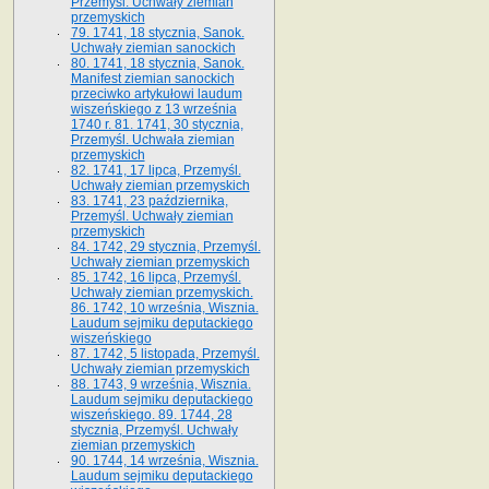
Przemyśl. Uchwały ziemian
przemyskich
79. 1741, 18 stycznia, Sanok.
Uchwały ziemian sanockich
80. 1741, 18 stycznia, Sanok.
Manifest ziemian sanockich
przeciwko artykułowi laudum
wiszeńskiego z 13 wrze­śnia
1740 r. 81. 1741, 30 stycznia,
Przemyśl. Uchwała ziemian
przemyskich
82. 1741, 17 lipca, Przemyśl.
Uchwały ziemian przemyskich
83. 1741, 23 października,
Przemyśl. Uchwały ziemian
przemyskich
84. 1742, 29 stycznia, Przemyśl.
Uchwały ziemian przemyskich
85. 1742, 16 lipca, Przemyśl.
Uchwały ziemian przemyskich.
86. 1742, 10 września, Wisznia.
Laudum sejmiku deputackiego
wiszeńskiego
87. 1742, 5 listopada, Przemyśl.
Uchwały ziemian przemyskich
88. 1743, 9 września, Wisznia.
Laudum sejmiku deputackiego
wiszeńskiego. 89. 1744, 28
stycznia, Przemyśl. Uchwały
ziemian przemyskich
90. 1744, 14 września, Wisznia.
Laudum sejmiku deputackiego