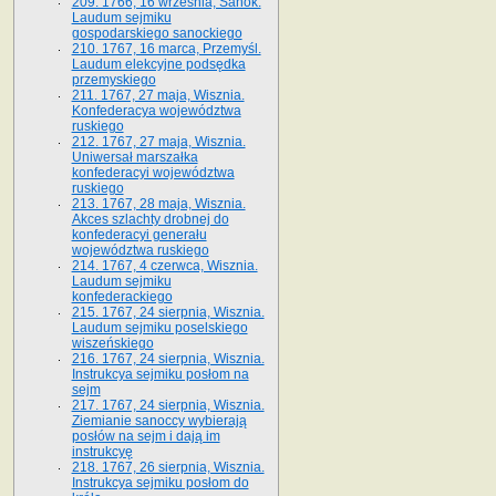
209. 1766, 16 września, Sanok.
Laudum sejmiku
gospodarskiego sanockiego
210. 1767, 16 marca, Przemyśl.
Laudum elekcyjne podsędka
przemyskiego
211. 1767, 27 maja, Wisznia.
Konfederacya województwa
ruskiego
212. 1767, 27 maja, Wisznia.
Uniwersał marszałka
konfederacyi województwa
ruskiego
213. 1767, 28 maja, Wisznia.
Akces szlachty drobnej do
konfederacyi generału
województwa ruskiego
214. 1767, 4 czerwca, Wisznia.
Laudum sejmiku
konfederackiego
215. 1767, 24 sierpnia, Wisznia.
Laudum sejmiku poselskiego
wiszeńskiego
216. 1767, 24 sierpnia, Wisznia.
Instrukcya sejmiku posłom na
sejm
217. 1767, 24 sierpnia, Wisznia.
Ziemianie sanoccy wybierają
posłów na sejm i dają im
instrukcyę
218. 1767, 26 sierpnia, Wisznia.
Instrukcya sejmiku posłom do