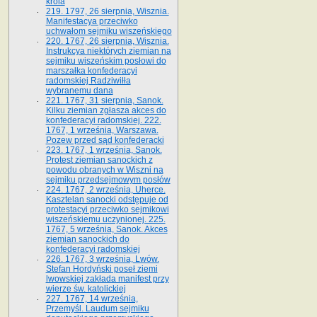
króla
219. 1797, 26 sierpnia, Wisznia.
Manifestacya przeciwko
uchwałom sejmiku wiszeńskiego
220. 1767, 26 sierpnia, Wisznia.
Instrukcya niektórych ziemian na
sejmiku wiszeńskim posłowi do
marszałka konfe­deracyi
radomskiej Radziwiłła
wybranemu dana
221. 1767, 31 sierpnia, Sanok.
Kilku ziemian zgłasza akces do
konfederacyi radomskiej. 222.
1767, 1 września, Warszawa.
Pozew przed sąd konfederacki
223. 1767, 1 września, Sanok.
Protest ziemian sanockich z
powodu obranych w Wiszni na
sejmiku przedsejmo­wym posłów
224. 1767, 2 września, Uherce.
Kasztelan sanocki odstępuje od
protestacyi przeciwko sejmikowi
wiszeńskiemu uczynionej. 225.
1767, 5 września, Sanok. Akces
ziemian sanockich do
konfederacyi radomskiej
226. 1767, 3 września, Lwów.
Stefan Hordyński poseł ziemi
lwowskiej zakłada manifest przy
wierze św. ka­tolickiej
227. 1767, 14 września,
Przemyśl. Laudum sejmiku