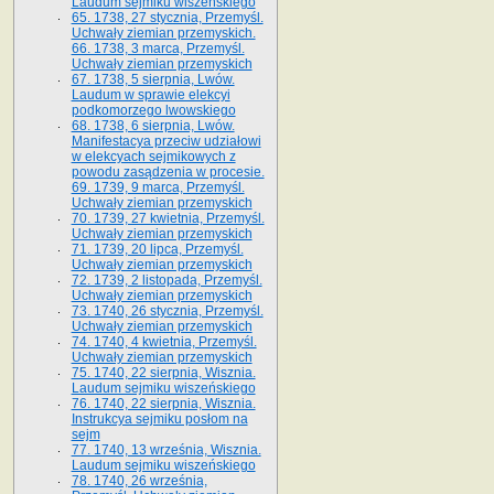
Laudum sejmiku wiszeńskiego
65. 1738, 27 stycznia, Przemyśl.
Uchwały ziemian przemyskich­­.
66. 1738, 3 marca, Przemyśl.
Uchwały ziemian przemyskich­
67. 1738, 5 sierpnia, Lwów.
Laudum w sprawie elekcyi
podkomorzego lwowskiego
68. 1738, 6 sierpnia, Lwów.
Manifestacya przeciw udziałowi
w elekcyach sejmikowych z
powodu zasądzenia w procesie.
69. 1739, 9 marca, Przemyśl.
Uchwały ziemian przemyskich
70. 1739, 27 kwietnia, Przemyśl.
Uchwały ziemian przemyskich
71. 1739, 20 lipca, Przemyśl.
Uchwały ziemian przemyskich
72. 1739, 2 listopada, Przemyśl.
Uchwały ziemian przemyskich
73. 1740, 26 stycznia, Przemyśl.
Uchwały ziemian przemyskich
74. 1740, 4 kwietnia, Przemyśl.
Uchwały ziemian przemyskich
75. 1740, 22 sierpnia, Wisznia.
Laudum sejmiku wiszeńskiego
76. 1740, 22 sierpnia, Wisznia.
Instrukcya sejmiku posłom na
sejm
77. 1740, 13 września, Wisznia.
Laudum sejmiku wiszeńskiego
78. 1740, 26 września,