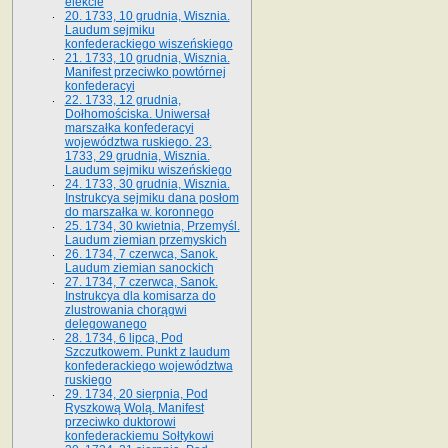
elekcie
20. 1733, 10 grudnia, Wisznia.
Laudum sejmiku
konfederackiego wiszeńskiego
21. 1733, 10 grudnia, Wisznia.
Manifest przeciwko powtórnej
konfederacyi
22. 1733, 12 grudnia,
Dołhomościska. Uniwersał
marszałka konfederacyi
województwa ruskiego. 23.
1733, 29 grudnia, Wisznia.
Laudum sejmiku wiszeńskiego
24. 1733, 30 grudnia, Wisznia.
Instrukcya sejmiku dana posłom
do marszałka w. koronnego
25. 1734, 30 kwietnia, Przemyśl.
Laudum ziemian przemyskich
26. 1734, 7 czerwca, Sanok.
Laudum ziemian sanockich
27. 1734, 7 czerwca, Sanok.
Instrukcya dla komisarza do
zlustrowania chorągwi
delegowanego
28. 1734, 6 lipca, Pod
Szczutkowem. Punkt z laudum
konfederackiego województwa
ruskiego
29. 1734, 20 sierpnia, Pod
Ryszkową Wolą. Manifest
przeciwko duktorowi
konfederackiemu Sołtykowi