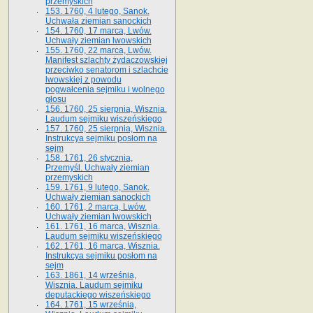
przemyskich
153. 1760, 4 lutego, Sanok.
Uchwała ziemian sanockich
154. 1760, 17 marca, Lwów.
Uchwały ziemian lwowskich
155. 1760, 22 marca, Lwów.
Manifest szlachty żydaczowskiej
przeciwko senatorom i szlachcie
lwowskiej z po­wodu
pogwałcenia sejmiku i wolnego
głosu
156. 1760, 25 sierpnia, Wisznia.
Laudum sejmiku wiszeńskiego
157. 1760, 25 sierpnia, Wisznia.
Instrukcya sejmiku posłom na
sejm
158. 1761, 26 stycznia,
Przemyśl. Uchwały ziemian
przemyskich
159. 1761, 9 lutego, Sanok.
Uchwały ziemian sanockich
160. 1761, 2 marca, Lwów.
Uchwały ziemian lwowskich
161. 1761, 16 marca, Wisznia.
Laudum sejmiku wiszeńskiego
162. 1761, 16 marca, Wisznia.
Instrukcya sejmiku posłom na
sejm
163. 1861, 14 września,
Wisznia. Laudum sejmiku
deputackiego wiszeńskiego
164. 1761, 15 września,