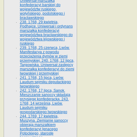
Uniwersał marszałka
konfederacyi barskiej do
województw ruskiego,
wołyńskiego, podolskiego i
bracławskiego
238. 1768, 29 kwietnia,
Podhajce. Uniwersał i ordynans
marszałka konfederacyi
województwa bracławskiego do
wo­jewództwa kijowskiego i
ruskiego
239. 1768, 25 czerwca, Lwów.
Manifestacya z powodu
przeciążenia dymów w ziemi
przemyskiej. 240. 1768, 12 lipca,
Targowiska. Uniwersał zastępcy
marszałka konfederacyi do ziemi
lwowskiej i przemyskiej
241. 1768, 15 lipca, Lwów.
Laudum sejmiku deputackiego
lwowskiego
242. 1768, 17 lipca, Sanok.
Mieszczanie sanoccy składają
przysięgę konfederacką. 243.
1768, 14 września, Lwów.
Laudum sejmiku
gospodarskiego lwowskiego
244. 1769, 17 kwietnia,
Muszyna. Ziemianie sanoccy
obierają marszałkiem
konfederacyi Ignacego
Potockiego, starostę