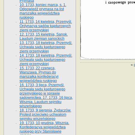
Prymasa
10. 1733, koniec marca, s. 1.
Odpowiedź prymasa na list
marszałka województwa
ruskiego
11. 1733, 14 kwietnia, Przemyśl.
Ordynacya sądów kapturowych
ziemi przemyskiej
12. 1733, 15 kwietnia, Sanok.
Laudum ziemian sanockich
13. 1733, 18 kwietnia, Przemyśl.
Uchwała sądu kapturowego
ziemi przemyskiej
14. 1733, 18 kwietnia, Przemyśl.
Uchwała sądu kapturowego
ziemi przemyskiej
«
15. 1733, 22 czerwca,
Warszawa. Prymas do
marszałka konfederacyi
województwa ruskiego
16. 1733, 3 lipca, Przemyśl.
Uchwała sądu kapturowego
przemyskiego w sprawie
sądownictwa. 17. 1733, 16 lipca,
Wisznia. Laudum sejmiku
wiszeńskiego
18. 1733, 9 sierpnia, Żydaczów.
Protest przeciwko uchwałom
sejmiku wiszeńskiego
19. 1733, 10 grudnia, Wisznia.
Konfederacya województwa
ruskiego przy Stanisławie