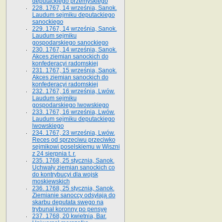
deputackiego przemyskiego
228. 1767, 14 września, Sanok.
Laudum sejmiku deputackiego
sanockiego
229. 1767, 14 września, Sanok.
Laudum sejmiku
gospodarskiego sanockiego
230. 1767, 14 września, Sanok.
Akces ziemian sanockich do
konfederacyi radomskiej
231. 1767, 15 września, Sanok.
Akces ziemian sanockich do
konfederacyi radomskiej
232. 1767, 16 września, Lwów.
Laudum sejmiku
gospodarskiego lwowskiego
233. 1767, 16 września, Lwów.
Laudum sejmiku deputackiego
lwowskiego
234. 1767, 23 września, Lwów.
Reces od sprzeciwu przeciwko
sejmikowi poselskiemu w Wiszni
z 24 sierpnia t. r.
235. 1768, 25 stycznia, Sanok.
Uchwały ziemian sanockich co
do kontrybucyi dla wojsk
moskiewskich
236. 1768, 25 stycznia, Sanok.
Ziemianie sanoccy odsyłają do
skarbu deputata swego na
trybunał koronny po pensyę
237. 1768, 20 kwietnia, Bar.