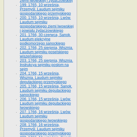
ziemi lwowskiej i żydaczowskiej
199. 1765, 10 września,
Przemyśl. Laudum sejmiku
gospodarskiego przemyskiego
200. 1765, 10 września, Lwów.
Laudum sejmiku
gospodarskiego ziemi lwowskiej
i powiatu żydaczowskiego
201. 1766, 30 czerwca, Sanok.
Laudum elekcyjne
podkomorzego sanockiego
202. 1766, 25 sierpnia, Wisznia.
Laudum sejmiku poselskiego
wiszeńskiego
203. 1766, 25 sierpnia, Wisznia.
Instrukcya sejmiku posłom na
sejm
204. 1766, 15 września,
Wisznia. Laudum sejmiku
deputackiego przemyskiego
205. 1766, 15 września, Sanok.
Laudum sejmiku deputackiego
sanockiego
206. 1766, 15 września, Lwów.
Laudum sejmiku deputackiego
lwowskiego
207. 1766, 16 września, Lwów.
Laudum sejmiku
gospodarskiego lwowskiego
208. 1766, 16 września,
Przemyśl. Laudum sejmiku
gospodarskiego przemyskiego