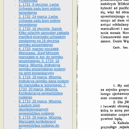
Przedmowa
1. 1731, 9 stycznia, Lwów.
Uchwała sądu boni ordinis
lwowskiego
2. 1732, 24 marca, Lwów.
Uchwała sądu boni ordinis
lwowskiego
3. 1733, 16 stycznia, Sanok.
Kilku szlachty sanockiej zakłada
manifest przeciwko uchwałom
zwołanego na 16 stycz­nia
sejmiku wiszeńskiego
4. 1733, marzec początek,
Warszawa. Józef Mniszek
marszałek w. kor. do sejmiku
wiszeńskiego. 5. 1733, 16
marca, Wisznia. Instrukcya
sejmiku wiszeńskiego posłom
na sejm konwokacyjny
6. 1733, 18 marca, Wisznia.
Instrukcya sejmiku dana posłom
do marszałka w. koronnego. 7.
1733, 20 marca, Wisznia.
Konfederacya województwa
ruskiego
8. 1733, 26 marca, Wisznia.
Laudum ziem
skonfederowanych
województwa ruskiego
9. 1733, 26 marca, Wisznia.
Marszałek konfederacyi
województwa ruskiego do