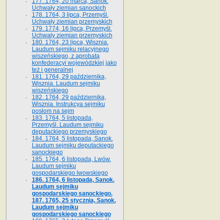
177. 1764, 20 marca, Sanok.
Uchwały ziemian sanockich
178. 1764, 3 lipca, Przemyśl.
Uchwały ziemian przemyskich
179. 1774, 16 lipca, Przemyśl.
Uchwały ziemian przemyskich
180. 1764, 23 lipca, Wisznia.
Laudum sejmiku relacyjnego
wiszeńskiego, z aprobatą
konfederacyi wojewódzkiej jako
też i generalnej
181. 1764, 29 października,
Wisznia. Laudum sejmiku
wiszeńskiego
182. 1764, 29 października,
Wisznia. Instrukcya sejmiku
posłom na sejm
183. 1764, 5 listopada,
Przemyśl. Laudum sejmiku
deputackiego przemyskiego
184. 1764, 5 listopada, Sanok.
Laudum sejmiku deputackiego
sanockiego
185. 1764, 6 listopada, Lwów.
Laudum sejmiku
gospodarskiego lwowskiego
186. 1764, 6 listopada, Sanok.
Laudum sejmiku
gospodarskiego sanockiego.
187. 1765, 25 stycznia, Sanok.
Laudum sejmiku
gospodarskiego sanockiego