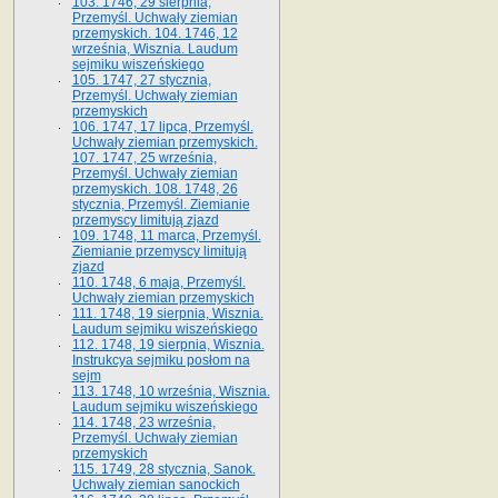
103. 1746, 29 sierpnia,
Przemyśl. Uchwały ziemian
przemyskich. 104. 1746, 12
września, Wisznia. Laudum
sejmiku wiszeńskiego
105. 1747, 27 stycznia,
Przemyśl. Uchwały ziemian
przemyskich
106. 1747, 17 lipca, Przemyśl.
Uchwały ziemian przemyskich.
107. 1747, 25 września,
Przemyśl. Uchwały ziemian
przemyskich. 108. 1748, 26
stycznia, Przemyśl. Ziemianie
przemyscy limitują zjazd
109. 1748, 11 marca, Przemyśl.
Ziemianie przemyscy limitują
zjazd
110. 1748, 6 maja, Przemyśl.
Uchwały ziemian przemyskich
111. 1748, 19 sierpnia, Wisznia.
Laudum sejmiku wiszeńskiego
112. 1748, 19 sierpnia, Wisznia.
Instrukcya sejmiku posłom na
sejm
113. 1748, 10 września, Wisznia.
Laudum sejmiku wiszeńskiego
114. 1748, 23 września,
Przemyśl. Uchwały ziemian
przemyskich
115. 1749, 28 stycznia, Sanok.
Uchwały ziemian sanockich