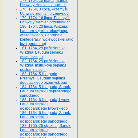
177. 1764, 20 marca, Sanok.
Uchwały ziemian sanockich
178. 1764, 3 lipca, Przemyśl.
Uchwały ziemian przemyskich
179. 1774, 16 lipca, Przemyśl.
Uchwały ziemian przemyskich
180. 1764, 23 lipca, Wisznia.
Laudum sejmiku relacyjnego
wiszeńskiego, z aprobatą
konfederacyi wojewódzkiej jako
też i generalnej
181. 1764, 29 października,
Wisznia. Laudum sejmiku
wiszeńskiego
182. 1764, 29 października,
Wisznia. Instrukcya sejmiku
posłom na sejm
183. 1764, 5 listopada,
Przemyśl. Laudum sejmiku
deputackiego przemyskiego
184. 1764, 5 listopada, Sanok.
Laudum sejmiku deputackiego
sanockiego
185. 1764, 6 listopada, Lwów.
Laudum sejmiku
gospodarskiego lwowskiego
186. 1764, 6 listopada, Sanok.
Laudum sejmiku
gospodarskiego sanockiego.
187. 1765, 25 stycznia, Sanok.
Laudum sejmiku
gospodarskiego sanockiego