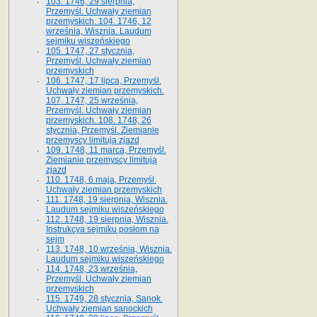
103. 1746, 29 sierpnia,
Przemyśl. Uchwały ziemian
przemyskich. 104. 1746, 12
września, Wisznia. Laudum
sejmiku wiszeńskiego
105. 1747, 27 stycznia,
Przemyśl. Uchwały ziemian
przemyskich
106. 1747, 17 lipca, Przemyśl.
Uchwały ziemian przemyskich.
107. 1747, 25 września,
Przemyśl. Uchwały ziemian
przemyskich. 108. 1748, 26
stycznia, Przemyśl. Ziemianie
przemyscy limitują zjazd
109. 1748, 11 marca, Przemyśl.
Ziemianie przemyscy limitują
zjazd
110. 1748, 6 maja, Przemyśl.
Uchwały ziemian przemyskich
111. 1748, 19 sierpnia, Wisznia.
Laudum sejmiku wiszeńskiego
112. 1748, 19 sierpnia, Wisznia.
Instrukcya sejmiku posłom na
sejm
113. 1748, 10 września, Wisznia.
Laudum sejmiku wiszeńskiego
114. 1748, 23 września,
Przemyśl. Uchwały ziemian
przemyskich
115. 1749, 28 stycznia, Sanok.
Uchwały ziemian sanockich