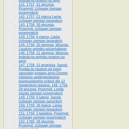
Instrukcya posłom na sejm
141. 1757, 31 stycznia,
Przemyśl. Uchwały ziemian
przemyskich
142. 1757, 21 marca Lwów.
Uchwały ziemian lwowskich
143. 1758, 30 stycznia,
Przemyśl. Uchwały ziemian
przemyskich
144. 1758, 6 marca, Lwów.
Uchwały ziemian lwowskich
145. 1758, 20 sierpnia, Wisznia.
Laudum sejmiku wiszeńskiego
146. 1758, 21 sierpnia, Wisznia.
Instrukcya sejmiku posłom na
sejm
147. 1758, 12 września, Sanok.
Punkta do laudum od ziemi
sanockiej podane anno Domini
milesimo septingentesimo
quinquagesimo octavo die 12
Septembris spisane. 148. 1759,
29 stycznia, Przemyśl. Limita
zjazdu ziemian przemyskich
149. 1759, 5 lutego, Sanok.
Uchwały ziemian sanockich
150. 1759, 26 marca, Lwów.
Uchwały ziemian lwowskich
151. 1759, 2 kwietnia, Przemyśl.
Uchwały ziemian przemyskich
152. 1760, 28 stycznia,
Przemyśl. Uchwały ziemian