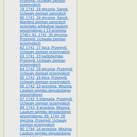
Przemyśl. Uchwały ziemian
przemyskich
79. 1741, 18 stycznia, Sanok.
Uchwały ziemian sanockich
80. 1741, 18 stycznia, Sanok.
Manifest ziemian sanockich
przeciwko artykułowi laudum
wiszeńskiego z 13 wrze­śnia
1740 r. 81. 1741, 30 stycznia,
Przemyśl. Uchwała ziemian
przemyskich
82. 1741, 17 lipca, Przemyśl.
Uchwały ziemian przemyskich
83. 1741, 23 października,
Przemyśl. Uchwały ziemian
przemyskich
84. 1742, 29 stycznia, Przemyśl.
Uchwały ziemian przemyskich
85. 1742, 16 lipca, Przemyśl.
Uchwały ziemian przemyskich.
86. 1742, 10 września, Wisznia.
Laudum sejmiku deputackiego
wiszeńskiego
87. 1742, 5 listopada, Przemyśl.
Uchwały ziemian przemyskich
88. 1743, 9 września, Wisznia.
Laudum sejmiku deputackiego
wiszeńskiego. 89. 1744, 28
stycznia, Przemyśl. Uchwały
ziemian przemyskich
90. 1744, 14 września, Wisznia.
Laudum sejmiku deputackiego