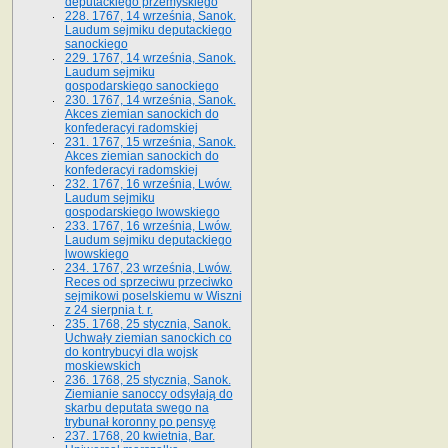
deputackiego przemyskiego
228. 1767, 14 września, Sanok.
Laudum sejmiku deputackiego
sanockiego
229. 1767, 14 września, Sanok.
Laudum sejmiku
gospodarskiego sanockiego
230. 1767, 14 września, Sanok.
Akces ziemian sanockich do
konfederacyi radomskiej
231. 1767, 15 września, Sanok.
Akces ziemian sanockich do
konfederacyi radomskiej
232. 1767, 16 września, Lwów.
Laudum sejmiku
gospodarskiego lwowskiego
233. 1767, 16 września, Lwów.
Laudum sejmiku deputackiego
lwowskiego
234. 1767, 23 września, Lwów.
Reces od sprzeciwu przeciwko
sejmikowi poselskiemu w Wiszni
z 24 sierpnia t. r.
235. 1768, 25 stycznia, Sanok.
Uchwały ziemian sanockich co
do kontrybucyi dla wojsk
moskiewskich
236. 1768, 25 stycznia, Sanok.
Ziemianie sanoccy odsyłają do
skarbu deputata swego na
trybunał koronny po pensyę
237. 1768, 20 kwietnia, Bar.