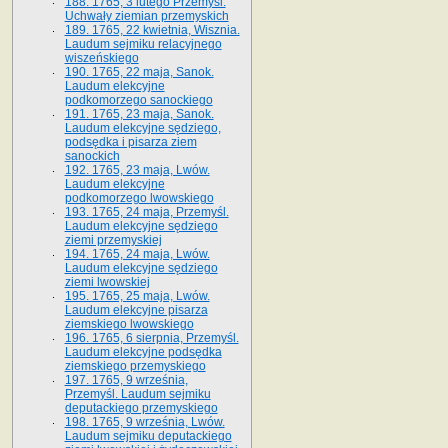
188. 1765, 3 lutego Przemyśl.
Uchwały ziemian przemyskich
189. 1765, 22 kwietnia, Wisznia.
Laudum sejmiku relacyjnego
wiszeńskiego
190. 1765, 22 maja, Sanok.
Laudum elekcyjne
podkomorzego sanockiego
191. 1765, 23 maja, Sanok.
Laudum elekcyjne sędziego,
podsędka i pisarza ziem
sanockich
192. 1765, 23 maja, Lwów.
Laudum elekcyjne
podkomorzego lwowskiego
193. 1765, 24 maja, Przemyśl.
Laudum elekcyjne sędziego
ziemi przemyskiej
194. 1765, 24 maja, Lwów.
Laudum elekcyjne sędziego
ziemi lwowskiej
195. 1765, 25 maja, Lwów.
Laudum elekcyjne pisarza
ziemskiego lwowskiego
196. 1765, 6 sierpnia, Przemyśl.
Laudum elekcyjne podsędka
ziemskiego przemyskiego
197. 1765, 9 września,
Przemyśl. Laudum sejmiku
deputackiego przemyskiego
198. 1765, 9 września, Lwów.
Laudum sejmiku deputackiego