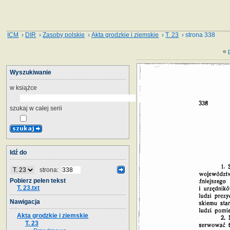
ICM
›
DIR
›
Zasoby polskie
›
Akta grodzkie i ziemskie
›
T. 23
› strona 338
«
Wyszukiwanie
w książce
szukaj w całej serii
Idź do
strona:
Pobierz pełen tekst
T. 23.txt
Nawigacja
Akta grodzkie i ziemskie
T. 23