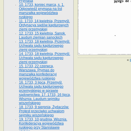
Prymasa
10. 1733, koniec marca, s. 1.
Odpowiedź prymasa na list
marszałka województwa
ruskiego
11. 1733, 14 kwietnia, Przemyśl.
Ordynacya sądów kapturowych
ziemi przemyskiej
12. 1733, 15 kwietnia, Sanok.
Laudum ziemian sanockich
13. 1733, 18 kwietnia, Przemyśl.
Uchwała sądu kapturowego
ziemi przemyskiej
14. 1733, 18 kwietnia, Przemyśl.
Uchwała sądu kapturowego
«
ziemi przemyskiej
15. 1733, 22 czerwca,
Warszawa. Prymas do
marszałka konfederacyi
województwa ruskiego
16. 1733, 3 lipca, Przemyśl.
Uchwała sądu kapturowego
przemyskiego w sprawie
sądownictwa. 17. 1733, 16 lipca,
Wisznia. Laudum sejmiku
wiszeńskiego
18. 1733, 9 sierpnia, Żydaczów.
Protest przeciwko uchwałom
sejmiku wiszeńskiego
19. 1733, 10 grudnia, Wisznia.
Konfederacya województwa
ruskiego przy Stanisławie