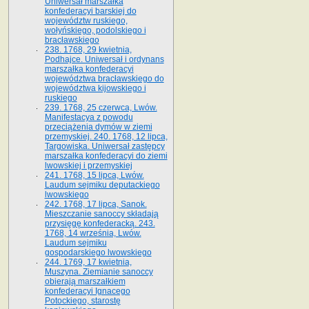
Uniwersał marszałka
konfederacyi barskiej do
województw ruskiego,
wołyńskiego, podolskiego i
bracławskiego
238. 1768, 29 kwietnia,
Podhajce. Uniwersał i ordynans
marszałka konfederacyi
województwa bracławskiego do
wo­jewództwa kijowskiego i
ruskiego
239. 1768, 25 czerwca, Lwów.
Manifestacya z powodu
przeciążenia dymów w ziemi
przemyskiej. 240. 1768, 12 lipca,
Targowiska. Uniwersał zastępcy
marszałka konfederacyi do ziemi
lwowskiej i przemyskiej
241. 1768, 15 lipca, Lwów.
Laudum sejmiku deputackiego
lwowskiego
242. 1768, 17 lipca, Sanok.
Mieszczanie sanoccy składają
przysięgę konfederacką. 243.
1768, 14 września, Lwów.
Laudum sejmiku
gospodarskiego lwowskiego
244. 1769, 17 kwietnia,
Muszyna. Ziemianie sanoccy
obierają marszałkiem
konfederacyi Ignacego
Potockiego, starostę