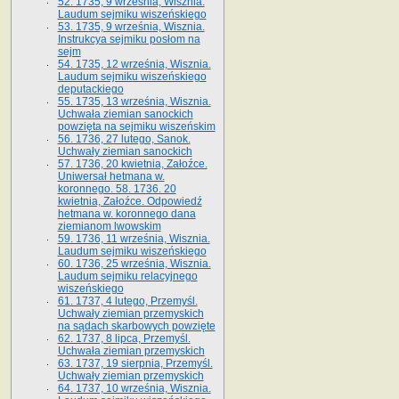
52. 1735, 9 września, Wisznia.
Laudum sejmiku wiszeńskiego
53. 1735, 9 września, Wisznia.
Instrukcya sejmiku posłom na
sejm
54. 1735, 12 września, Wisznia.
Laudum sejmiku wiszeńskiego
deputackiego
55. 1735, 13 września, Wisznia.
Uchwała ziemian sanockich
powzięta na sejmiku wiszeńskim
56. 1736, 27 lutego, Sanok.
Uchwały ziemian sanockich
57. 1736, 20 kwietnia, Załoźce.
Uniwersał hetmana w.
koronnego. 58. 1736. 20
kwietnia, Załoźce. Odpowiedź
hetmana w. koronnego dana
ziemianom lwowskim
59. 1736, 11 września, Wisznia.
Laudum sejmiku wiszeńskiego
60. 1736, 25 września, Wisznia.
Laudum sejmiku relacyjnego
wiszeńskiego
61. 1737, 4 lutego, Przemyśl.
Uchwały ziemian przemyskich
na sądach skarbowych powzięte
62. 1737, 8 lipca, Przemyśl.
Uchwała ziemian przemyskich
63. 1737, 19 sierpnia, Przemyśl.
Uchwały ziemian przemyskich
64. 1737, 10 września, Wisznia.