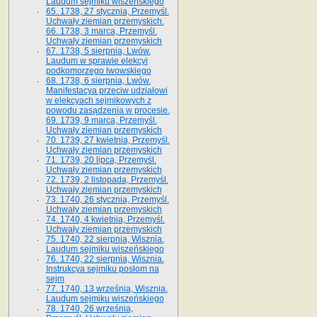
Laudum sejmiku wiszeńskiego
65. 1738, 27 stycznia, Przemyśl.
Uchwały ziemian przemyskich­­.
66. 1738, 3 marca, Przemyśl.
Uchwały ziemian przemyskich­
67. 1738, 5 sierpnia, Lwów.
Laudum w sprawie elekcyi
podkomorzego lwowskiego
68. 1738, 6 sierpnia, Lwów.
Manifestacya przeciw udziałowi
w elekcyach sejmikowych z
powodu zasądzenia w procesie.
69. 1739, 9 marca, Przemyśl.
Uchwały ziemian przemyskich
70. 1739, 27 kwietnia, Przemyśl.
Uchwały ziemian przemyskich
71. 1739, 20 lipca, Przemyśl.
Uchwały ziemian przemyskich
72. 1739, 2 listopada, Przemyśl.
Uchwały ziemian przemyskich
73. 1740, 26 stycznia, Przemyśl.
Uchwały ziemian przemyskich
74. 1740, 4 kwietnia, Przemyśl.
Uchwały ziemian przemyskich
75. 1740, 22 sierpnia, Wisznia.
Laudum sejmiku wiszeńskiego
76. 1740, 22 sierpnia, Wisznia.
Instrukcya sejmiku posłom na
sejm
77. 1740, 13 września, Wisznia.
Laudum sejmiku wiszeńskiego
78. 1740, 26 września,