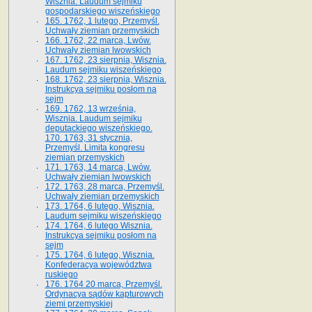
Wisznia. Laudum sejmiku
gospodarskiego wiszeńskiego
165. 1762, 1 lutego, Przemyśl.
Uchwały ziemian przemyskich
166. 1762, 22 marca, Lwów.
Uchwały ziemian lwowskich
167. 1762, 23 sierpnia, Wisznia.
Laudum sejmiku wiszeńskiego
168. 1762, 23 sierpnia, Wisznia.
Instrukcya sejmiku posłom na
sejm
169. 1762, 13 września,
Wisznia. Laudum sejmiku
deputackiego wiszeńskiego.
170. 1763, 31 stycznia,
Przemyśl. Limita kongresu
ziemian przemyskich
171. 1763, 14 marca, Lwów.
Uchwały ziemian lwowskich
172. 1763, 28 marca, Przemyśl.
Uchwały ziemian przemyskich
173. 1764, 6 lutego, Wisznia.
Laudum sejmiku wiszeńskiego
174. 1764, 6 lutego Wisznia.
Instrukcya sejmiku posłom na
sejm
175. 1764, 6 lutego, Wisznia.
Konfederacya województwa
ruskiego
176. 1764 20 marca, Przemyśl.
Ordynacya sądów kapturowych
ziemi przemyskiej