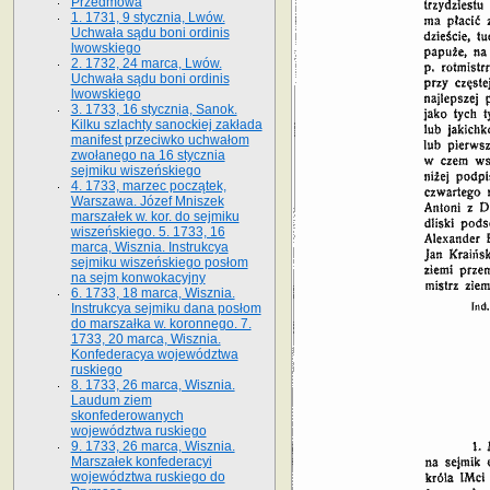
Przedmowa
1. 1731, 9 stycznia, Lwów.
Uchwała sądu boni ordinis
lwowskiego
2. 1732, 24 marca, Lwów.
Uchwała sądu boni ordinis
lwowskiego
3. 1733, 16 stycznia, Sanok.
Kilku szlachty sanockiej zakłada
manifest przeciwko uchwałom
zwołanego na 16 stycz­nia
sejmiku wiszeńskiego
4. 1733, marzec początek,
Warszawa. Józef Mniszek
marszałek w. kor. do sejmiku
wiszeńskiego. 5. 1733, 16
marca, Wisznia. Instrukcya
sejmiku wiszeńskiego posłom
na sejm konwokacyjny
6. 1733, 18 marca, Wisznia.
Instrukcya sejmiku dana posłom
do marszałka w. koronnego. 7.
1733, 20 marca, Wisznia.
Konfederacya województwa
ruskiego
8. 1733, 26 marca, Wisznia.
Laudum ziem
skonfederowanych
województwa ruskiego
9. 1733, 26 marca, Wisznia.
Marszałek konfederacyi
województwa ruskiego do