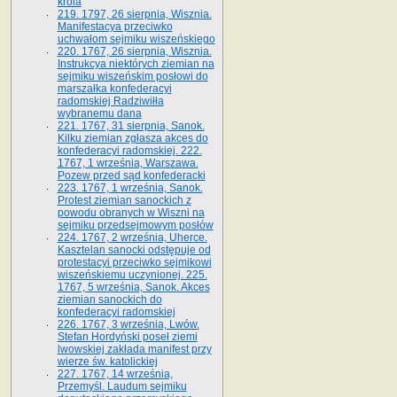
króla
219. 1797, 26 sierpnia, Wisznia.
Manifestacya przeciwko
uchwałom sejmiku wiszeńskiego
220. 1767, 26 sierpnia, Wisznia.
Instrukcya niektórych ziemian na
sejmiku wiszeńskim posłowi do
marszałka konfe­deracyi
radomskiej Radziwiłła
wybranemu dana
221. 1767, 31 sierpnia, Sanok.
Kilku ziemian zgłasza akces do
konfederacyi radomskiej. 222.
1767, 1 września, Warszawa.
Pozew przed sąd konfederacki
223. 1767, 1 września, Sanok.
Protest ziemian sanockich z
powodu obranych w Wiszni na
sejmiku przedsejmo­wym posłów
224. 1767, 2 września, Uherce.
Kasztelan sanocki odstępuje od
protestacyi przeciwko sejmikowi
wiszeńskiemu uczynionej. 225.
1767, 5 września, Sanok. Akces
ziemian sanockich do
konfederacyi radomskiej
226. 1767, 3 września, Lwów.
Stefan Hordyński poseł ziemi
lwowskiej zakłada manifest przy
wierze św. ka­tolickiej
227. 1767, 14 września,
Przemyśl. Laudum sejmiku