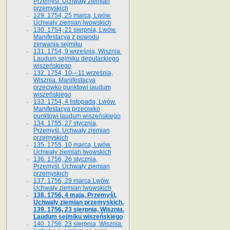
Przemyśl. Uchwały ziemian
przemyskich
129. 1754, 25 marca, Lwów.
Uchwały ziemian lwowskich
130. 1754, 21 sierpnia, Lwów.
Manifestacya z powodu
zerwania sejmiku
131. 1754, 9 września, Wisznia.
Laudum sejmiku deputackiego
wiszeńskiego
132. 1754, 10—11 września,
Wisznia. Manifestacya
przeciwko punktowi laudum
wiszeńskiego
133. 1754, 4 listopada, Lwów.
Manifestacya przeciwko
punktowi laudum wiszeńskiego
134. 1755, 27 stycznia,
Przemyśl. Uchwały ziemian
przemyskich
135. 1755, 10 marca, Lwów.
Uchwały ziemian lwowskich
136. 1756, 26 stycznia,
Przemyśl. Uchwały ziemian
przemyskich
137. 1756, 29 marca Lwów.
Uchwały ziemian lwowskich
138. 1756, 4 maja, Przemyśl.
Uchwały ziemian przemyskich.
139. 1756, 23 sierpnia, Wisznia.
Laudum sejmiku wiszeńskiego
140. 1756, 23 sierpnia, Wisznia.