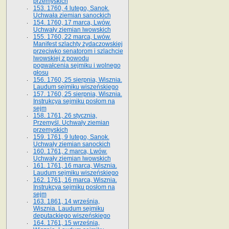
przemyskich
153. 1760, 4 lutego, Sanok.
Uchwała ziemian sanockich
154. 1760, 17 marca, Lwów.
Uchwały ziemian lwowskich
155. 1760, 22 marca, Lwów.
Manifest szlachty żydaczowskiej
przeciwko senatorom i szlachcie
lwowskiej z po­wodu
pogwałcenia sejmiku i wolnego
głosu
156. 1760, 25 sierpnia, Wisznia.
Laudum sejmiku wiszeńskiego
157. 1760, 25 sierpnia, Wisznia.
Instrukcya sejmiku posłom na
sejm
158. 1761, 26 stycznia,
Przemyśl. Uchwały ziemian
przemyskich
159. 1761, 9 lutego, Sanok.
Uchwały ziemian sanockich
160. 1761, 2 marca, Lwów.
Uchwały ziemian lwowskich
161. 1761, 16 marca, Wisznia.
Laudum sejmiku wiszeńskiego
162. 1761, 16 marca, Wisznia.
Instrukcya sejmiku posłom na
sejm
163. 1861, 14 września,
Wisznia. Laudum sejmiku
deputackiego wiszeńskiego
164. 1761, 15 września,