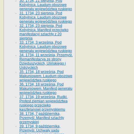
30. 1734, 21 sierpnia, Pod
Kobylnicą. Laudum obozowe
generału województwa ruskiego
31. 1734, 23 sierpnia, Pod
Kobylnicą. Laudum obozowe
generału województwa ruskiego
32. 1734, 23 sierpnia, Pod
Kobylnicą. Manifest przeciwko
manifestacyi szlachty z 20
sierpnia
33. 1734, 3 września, Pod
Kobylnicą. Laudum obozowe
generału województwa ruskiego
34. 1734, 11 września, Przemyśl.
Remanifestacya ze strony
Dzieduszyckich, Ulińskiego i
Ustrzyckich
35. 1734, 18 września, Pod
Makuniowem. Laudum obozowe
województwa ruskiego
36. 1734, 18 września, Pod
Makuniowem. Manifest generału
województwa ruskiego
37. 1734, 19 września, Rudki.
Protest ziemian województwa
ruskiego przeciwko
kasztelanowi przemyskiemu
38. 1734, 7 października,
Przemyśl. Manifest szlachty
przemyskiej
39. 1734, 9 października,
Przemyśl. Uchwały sądu