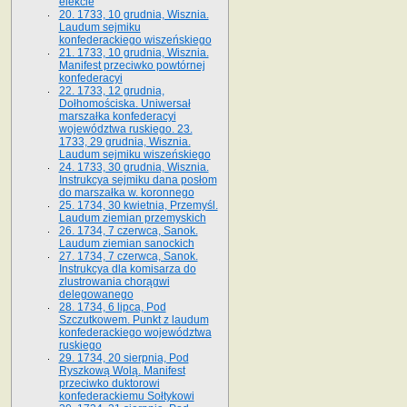
elekcie
20. 1733, 10 grudnia, Wisznia.
Laudum sejmiku
konfederackiego wiszeńskiego
21. 1733, 10 grudnia, Wisznia.
Manifest przeciwko powtórnej
konfederacyi
22. 1733, 12 grudnia,
Dołhomościska. Uniwersał
marszałka konfederacyi
województwa ruskiego. 23.
1733, 29 grudnia, Wisznia.
Laudum sejmiku wiszeńskiego
24. 1733, 30 grudnia, Wisznia.
Instrukcya sejmiku dana posłom
do marszałka w. koronnego
25. 1734, 30 kwietnia, Przemyśl.
Laudum ziemian przemyskich
26. 1734, 7 czerwca, Sanok.
Laudum ziemian sanockich
27. 1734, 7 czerwca, Sanok.
Instrukcya dla komisarza do
zlustrowania chorągwi
delegowanego
28. 1734, 6 lipca, Pod
Szczutkowem. Punkt z laudum
konfederackiego województwa
ruskiego
29. 1734, 20 sierpnia, Pod
Ryszkową Wolą. Manifest
przeciwko duktorowi
konfederackiemu Sołtykowi