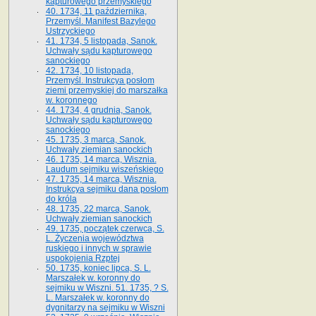
kapturowego przemyskiego
40. 1734, 11 października,
Przemyśl. Manifest Bazylego
Ustrzyckiego
41. 1734, 5 listopada, Sanok.
Uchwały sądu kapturowego
sanockiego
42. 1734, 10 listopada,
Przemyśl. Instrukcya posłom
ziemi przemyskiej do marszałka
w. koronnego
44. 1734, 4 grudnia, Sanok.
Uchwały sądu kapturowego
sanockiego
45. 1735, 3 marca, Sanok.
Uchwały ziemian sanockich
46. 1735, 14 marca, Wisznia.
Laudum sejmiku wiszeńskiego
47. 1735, 14 marca, Wisznia.
Instrukcya sejmiku dana posłom
do króla
48. 1735, 22 marca, Sanok.
Uchwały ziemian sanockich
49. 1735, początek czerwca, S.
L. Życzenia województwa
ruskiego i innych w sprawie
uspokojenia Rzptej
50. 1735, koniec lipca, S. L.
Marszałek w. koronny do
sejmiku w Wiszni. 51. 1735, ? S.
L. Marszałek w. koronny do
dygnitarzy na sejmiku w Wiszni