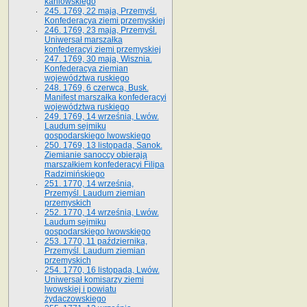
kaniowskiego
245. 1769, 22 maja, Przemyśl.
Konfederacya ziemi przemyskiej
246. 1769, 23 maja, Przemyśl.
Uniwersał marszałka
konfederacyi ziemi przemyskiej
247. 1769, 30 maja, Wisznia.
Konfederacya ziemian
województwa ruskiego
248. 1769, 6 czerwca, Busk.
Manifest marszałka konfederacyi
województwa ruskiego
249. 1769, 14 września, Lwów.
Laudum sejmiku
gospodarskiego lwowskiego
250. 1769, 13 listopada, Sanok.
Ziemianie sanoccy obierają
marszałkiem konfederacyi Filipa
Radzimińskiego
251. 1770, 14 września,
Przemyśl. Laudum ziemian
przemyskich
252. 1770, 14 września, Lwów.
Laudum sejmiku
gospodarskiego lwowskiego
253. 1770, 11 października,
Przemyśl. Laudum ziemian
przemyskich
254. 1770, 16 listopada, Lwów.
Uniwersał komisarzy ziemi
lwowskiej i powiatu
żydaczowskiego