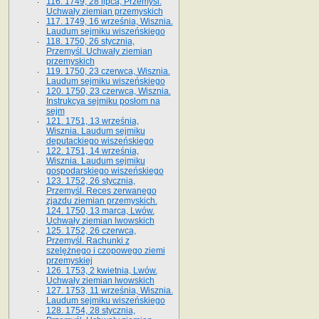
116. 1749, 28 lipca, Przemyśl.
Uchwały ziemian przemyskich
117. 1749, 16 września, Wisznia.
Laudum sejmiku wiszeńskiego
118. 1750, 26 stycznia,
Przemyśl. Uchwały ziemian
przemyskich
119. 1750, 23 czerwca, Wisznia.
Laudum sejmiku wiszeńskiego
120. 1750, 23 czerwca, Wisznia.
Instrukcya sejmiku posłom na
sejm
121. 1751, 13 września,
Wisznia. Laudum sejmiku
deputackiego wiszeńskiego
122. 1751, 14 września,
Wisznia. Laudum sejmiku
gospodarskiego wiszeńskiego
123. 1752, 26 stycznia,
Przemyśl. Reces zerwanego
zjazdu ziemian przemyskich.
124. 1750, 13 marca, Lwów.
Uchwały ziemian lwowskich
125. 1752, 26 czerwca,
Przemyśl. Rachunki z
szelężnego i czopowego ziemi
przemyskiej
126. 1753, 2 kwietnia, Lwów.
Uchwały ziemian lwowskich
127. 1753, 11 września, Wisznia.
Laudum sejmiku wiszeńskiego
128. 1754, 28 stycznia,