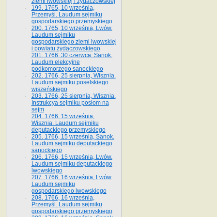
ziemi lwowskiej i żydaczowskiej
199. 1765, 10 września,
Przemyśl. Laudum sejmiku
gospodarskiego przemyskiego
200. 1765, 10 września, Lwów.
Laudum sejmiku
gospodarskiego ziemi lwowskiej
i powiatu żydaczowskiego
201. 1766, 30 czerwca, Sanok.
Laudum elekcyjne
podkomorzego sanockiego
202. 1766, 25 sierpnia, Wisznia.
Laudum sejmiku poselskiego
wiszeńskiego
203. 1766, 25 sierpnia, Wisznia.
Instrukcya sejmiku posłom na
sejm
204. 1766, 15 września,
Wisznia. Laudum sejmiku
deputackiego przemyskiego
205. 1766, 15 września, Sanok.
Laudum sejmiku deputackiego
sanockiego
206. 1766, 15 września, Lwów.
Laudum sejmiku deputackiego
lwowskiego
207. 1766, 16 września, Lwów.
Laudum sejmiku
gospodarskiego lwowskiego
208. 1766, 16 września,
Przemyśl. Laudum sejmiku
gospodarskiego przemyskiego