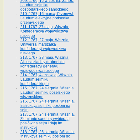
209. 1766, 16 września, Sanok.
Laudum sejmiku
gospodarskiego sanockiego
210. 1767, 16 marca, Przemyśl.
Laudum elekcyjne podsędka
przemyskiego
211. 1767, 27 maja, Wisznia.
Konfederacya województwa
ruskiego
212. 1767, 27 maja, Wisznia.
Uniwersał marszałka
konfederacyi województwa
ruskiego
213. 1767, 28 maja, Wisznia.
Akces szlachty drobnej do
konfederacyi generału
województwa ruskiego
214. 1767, 4 czerwca, Wisznia.
Laudum sejmiku
konfederackiego
215. 1767, 24 sierpnia, Wisznia.
Laudum sejmiku poselskiego
wiszeńskiego
216. 1767, 24 sierpnia, Wisznia.
Instrukcya sejmiku posłom na
sejm
217. 1767, 24 sierpnia, Wisznia.
Ziemianie sanoccy wybierają
posłów na sejm i dają im
instrukcyę
218. 1767, 26 sierpnia, Wisznia.
Instrukcya sejmiku posłom do