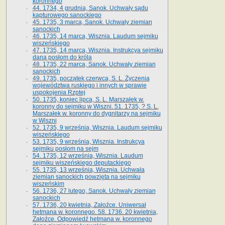
koronnego
44. 1734, 4 grudnia, Sanok. Uchwały sądu
kapturowego sanockiego
45. 1735, 3 marca, Sanok. Uchwały ziemian
sanockich
46. 1735, 14 marca, Wisznia. Laudum sejmiku
wiszeńskiego
47. 1735, 14 marca, Wisznia. Instrukcya sejmiku
dana posłom do króla
48. 1735, 22 marca, Sanok. Uchwały ziemian
sanockich
49. 1735, początek czerwca, S. L. Życzenia
województwa ruskiego i innych w sprawie
uspokojenia Rzptej
50. 1735, koniec lipca, S. L. Marszałek w.
koronny do sejmiku w Wiszni. 51. 1735, ? S. L.
Marszałek w. koronny do dygnitarzy na sejmiku
w Wiszni
52. 1735, 9 września, Wisznia. Laudum sejmiku
wiszeńskiego
53. 1735, 9 września, Wisznia. Instrukcya
sejmiku posłom na sejm
54. 1735, 12 września, Wisznia. Laudum
sejmiku wiszeńskiego deputackiego
55. 1735, 13 września, Wisznia. Uchwała
ziemian sanockich powzięta na sejmiku
wiszeńskim
56. 1736, 27 lutego, Sanok. Uchwały ziemian
sanockich
57. 1736, 20 kwietnia, Załoźce. Uniwersał
hetmana w. koronnego. 58. 1736. 20 kwietnia,
Załoźce. Odpowiedź hetmana w. koronnego