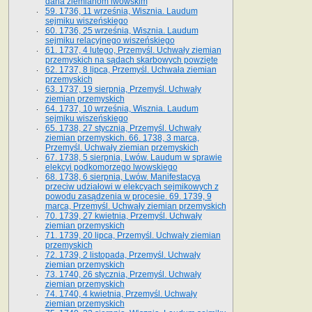
dana ziemianom lwowskim
59. 1736, 11 września, Wisznia. Laudum
sejmiku wiszeńskiego
60. 1736, 25 września, Wisznia. Laudum
sejmiku relacyjnego wiszeńskiego
61. 1737, 4 lutego, Przemyśl. Uchwały ziemian
przemyskich na sądach skarbowych powzięte
62. 1737, 8 lipca, Przemyśl. Uchwała ziemian
przemyskich
63. 1737, 19 sierpnia, Przemyśl. Uchwały
ziemian przemyskich
64. 1737, 10 września, Wisznia. Laudum
sejmiku wiszeńskiego
65. 1738, 27 stycznia, Przemyśl. Uchwały
ziemian przemyskich­­. 66. 1738, 3 marca,
Przemyśl. Uchwały ziemian przemyskich­
67. 1738, 5 sierpnia, Lwów. Laudum w sprawie
elekcyi podkomorzego lwowskiego
68. 1738, 6 sierpnia, Lwów. Manifestacya
przeciw udziałowi w elekcyach sejmikowych z
powodu zasądzenia w procesie. 69. 1739, 9
marca, Przemyśl. Uchwały ziemian przemyskich
70. 1739, 27 kwietnia, Przemyśl. Uchwały
ziemian przemyskich
71. 1739, 20 lipca, Przemyśl. Uchwały ziemian
przemyskich
72. 1739, 2 listopada, Przemyśl. Uchwały
ziemian przemyskich
73. 1740, 26 stycznia, Przemyśl. Uchwały
ziemian przemyskich
74. 1740, 4 kwietnia, Przemyśl. Uchwały
ziemian przemyskich