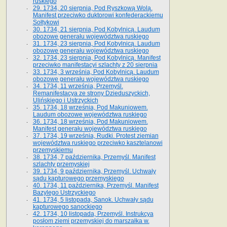
ruskiego
29. 1734, 20 sierpnia, Pod Ryszkową Wolą.
Manifest przeciwko duktorowi konfederackiemu
Sołtykowi
30. 1734, 21 sierpnia, Pod Kobylnicą. Laudum
obozowe generału województwa ruskiego
31. 1734, 23 sierpnia, Pod Kobylnicą. Laudum
obozowe generału województwa ruskiego
32. 1734, 23 sierpnia, Pod Kobylnicą. Manifest
przeciwko manifestacyi szlachty z 20 sierpnia
33. 1734, 3 września, Pod Kobylnicą. Laudum
obozowe generału województwa ruskiego
34. 1734, 11 września, Przemyśl.
Remanifestacya ze strony Dzieduszyckich,
Ulińskiego i Ustrzyckich
35. 1734, 18 września, Pod Makuniowem.
Laudum obozowe województwa ruskiego
36. 1734, 18 września, Pod Makuniowem.
Manifest generału województwa ruskiego
37. 1734, 19 września, Rudki. Protest ziemian
województwa ruskiego przeciwko kasztelanowi
przemyskiemu
38. 1734, 7 października, Przemyśl. Manifest
szlachty przemyskiej
39. 1734, 9 października, Przemyśl. Uchwały
sądu kapturowego przemyskiego
40. 1734, 11 października, Przemyśl. Manifest
Bazylego Ustrzyckiego
41. 1734, 5 listopada, Sanok. Uchwały sądu
kapturowego sanockiego
42. 1734, 10 listopada, Przemyśl. Instrukcya
posłom ziemi przemyskiej do marszałka w.