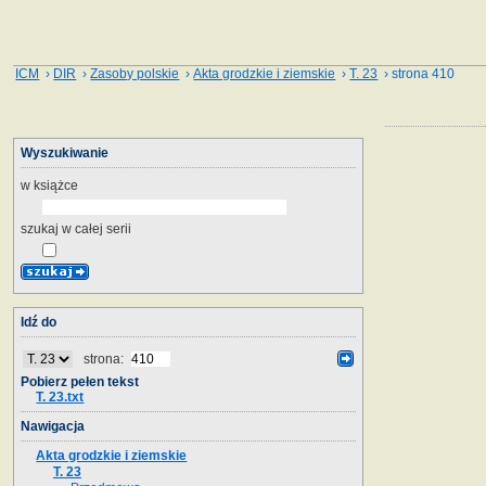
ICM
›
DIR
›
Zasoby polskie
›
Akta grodzkie i ziemskie
›
T. 23
› strona 410
Wyszukiwanie
w książce
szukaj w całej serii
Idź do
strona:
Pobierz pełen tekst
T. 23.txt
Nawigacja
Akta grodzkie i ziemskie
T. 23