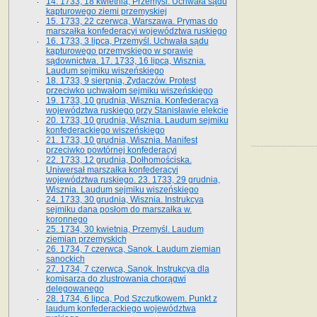
14. 1733, 18 kwietnia, Przemyśl. Uchwała sądu
kapturowego ziemi przemyskiej
15. 1733, 22 czerwca, Warszawa. Prymas do
marszałka konfederacyi województwa ruskiego
16. 1733, 3 lipca, Przemyśl. Uchwała sądu
kapturowego przemyskiego w sprawie
sądownictwa. 17. 1733, 16 lipca, Wisznia.
Laudum sejmiku wiszeńskiego
18. 1733, 9 sierpnia, Żydaczów. Protest
przeciwko uchwałom sejmiku wiszeńskiego
19. 1733, 10 grudnia, Wisznia. Konfederacya
województwa ruskiego przy Stanisławie elekcie
20. 1733, 10 grudnia, Wisznia. Laudum sejmiku
konfederackiego wiszeńskiego
21. 1733, 10 grudnia, Wisznia. Manifest
przeciwko powtórnej konfederacyi
22. 1733, 12 grudnia, Dołhomościska.
Uniwersał marszałka konfederacyi
województwa ruskiego. 23. 1733, 29 grudnia,
Wisznia. Laudum sejmiku wiszeńskiego
24. 1733, 30 grudnia, Wisznia. Instrukcya
sejmiku dana posłom do marszałka w.
koronnego
25. 1734, 30 kwietnia, Przemyśl. Laudum
ziemian przemyskich
26. 1734, 7 czerwca, Sanok. Laudum ziemian
sanockich
27. 1734, 7 czerwca, Sanok. Instrukcya dla
komisarza do zlustrowania chorągwi
delegowanego
28. 1734, 6 lipca, Pod Szczutkowem. Punkt z
laudum konfederackiego województwa