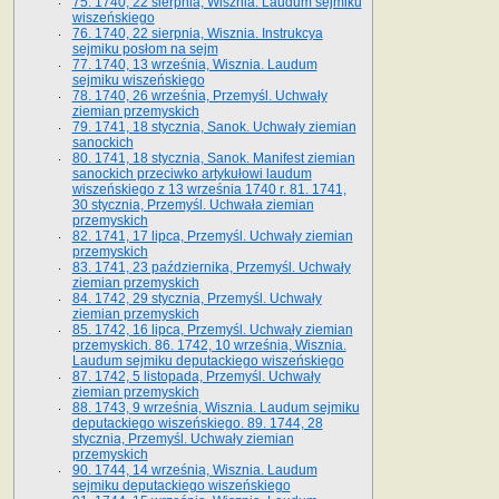
75. 1740, 22 sierpnia, Wisznia. Laudum sejmiku
wiszeńskiego
76. 1740, 22 sierpnia, Wisznia. Instrukcya
sejmiku posłom na sejm
77. 1740, 13 września, Wisznia. Laudum
sejmiku wiszeńskiego
78. 1740, 26 września, Przemyśl. Uchwały
ziemian przemyskich
79. 1741, 18 stycznia, Sanok. Uchwały ziemian
sanockich
80. 1741, 18 stycznia, Sanok. Manifest ziemian
sanockich przeciwko artykułowi laudum
wiszeńskiego z 13 wrze­śnia 1740 r. 81. 1741,
30 stycznia, Przemyśl. Uchwała ziemian
przemyskich
82. 1741, 17 lipca, Przemyśl. Uchwały ziemian
przemyskich
83. 1741, 23 października, Przemyśl. Uchwały
ziemian przemyskich
84. 1742, 29 stycznia, Przemyśl. Uchwały
ziemian przemyskich
85. 1742, 16 lipca, Przemyśl. Uchwały ziemian
przemyskich. 86. 1742, 10 września, Wisznia.
Laudum sejmiku deputackiego wiszeńskiego
87. 1742, 5 listopada, Przemyśl. Uchwały
ziemian przemyskich
88. 1743, 9 września, Wisznia. Laudum sejmiku
deputackiego wiszeńskiego. 89. 1744, 28
stycznia, Przemyśl. Uchwały ziemian
przemyskich
90. 1744, 14 września, Wisznia. Laudum
sejmiku deputackiego wiszeńskiego