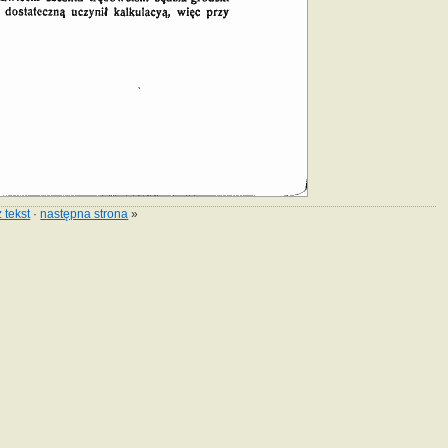
 tekst
·
następna strona
»