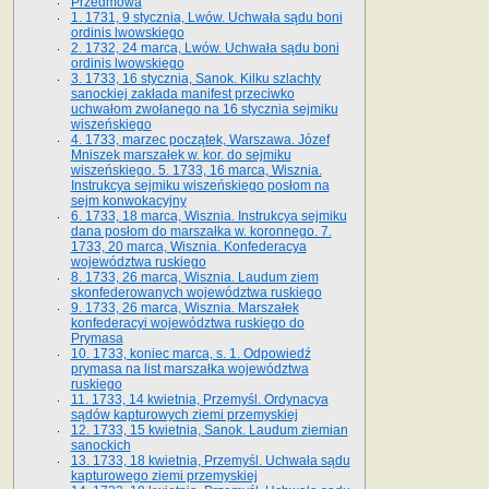
Przedmowa
1. 1731, 9 stycznia, Lwów. Uchwała sądu boni
ordinis lwowskiego
2. 1732, 24 marca, Lwów. Uchwała sądu boni
ordinis lwowskiego
3. 1733, 16 stycznia, Sanok. Kilku szlachty
sanockiej zakłada manifest przeciwko
uchwałom zwołanego na 16 stycz­nia sejmiku
wiszeńskiego
4. 1733, marzec początek, Warszawa. Józef
Mniszek marszałek w. kor. do sejmiku
wiszeńskiego. 5. 1733, 16 marca, Wisznia.
Instrukcya sejmiku wiszeńskiego posłom na
sejm konwokacyjny
6. 1733, 18 marca, Wisznia. Instrukcya sejmiku
dana posłom do marszałka w. koronnego. 7.
1733, 20 marca, Wisznia. Konfederacya
województwa ruskiego
8. 1733, 26 marca, Wisznia. Laudum ziem
skonfederowanych województwa ruskiego
9. 1733, 26 marca, Wisznia. Marszałek
konfederacyi województwa ruskiego do
Prymasa
10. 1733, koniec marca, s. 1. Odpowiedź
prymasa na list marszałka województwa
ruskiego
11. 1733, 14 kwietnia, Przemyśl. Ordynacya
sądów kapturowych ziemi przemyskiej
12. 1733, 15 kwietnia, Sanok. Laudum ziemian
sanockich
13. 1733, 18 kwietnia, Przemyśl. Uchwała sądu
kapturowego ziemi przemyskiej