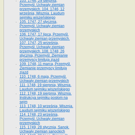
103. 1746, 29 sierpnia,
Przemyśl. Uchwały ziemian
przemyskich. 104. 1746, 12
września, Wisznia. Laudum
sejmiku wiszeńskiego
105. 1747, 27 stycznia,
Przemyśl. Uchwały ziemian
przemyskich
106. 1747, 17 lipca, Przemyśl.
Uchwały ziemian przemyskich.
107. 1747, 25 września,
Przemyśl. Uchwały ziemian
przemyskich. 108. 1748, 26
stycznia, Przemyśl. Ziemianie
przemyscy limitują zjazd
109. 1748, 11 marca, Przemyśl.
Ziemianie przemyscy limitują
zjazd
110. 1748, 6 maja, Przemyśl.
Uchwały ziemian przemyskich
111. 1748, 19 sierpnia, Wisznia.
Laudum sejmiku wiszeńskiego
112. 1748, 19 sierpnia, Wisznia.
Instrukcya sejmiku posłom na
sejm
113. 1748, 10 września, Wisznia.
Laudum sejmiku wiszeńskiego
114. 1748, 23 września,
Przemyśl. Uchwały ziemian
przemyskich
115. 1749, 28 stycznia, Sanok.
Uchwały ziemian sanockich