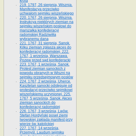
króla
219. 1797, 26 sierpnia, Wisznia.
Manifestacya przeciwko
uchwałom sejmiku wiszeńskiego
220. 1767, 26 sierpnia, Wisznia.
Instrukcya niektórych ziemian na
sejmiku wiszeńskim posłowi do
marszałka konfe­deracyi
radomskiej Radziwiłła
wybranemu dana
221. 1767, 31 sierpnia, Sanok.
Kilku ziemian zgłasza akces do
konfederacyi radomskiej. 222.
1767, 1 września, Warszawa.
Pozew przed sąd konfederacki
223. 1767, 1 września, Sanok.
Protest ziemian sanockich z
powodu obranych w Wiszni na
sejmiku przedsejmo­wym posłów
224. 1767, 2 września, Uherce.
Kasztelan sanocki odstępuje od
protestacyi przeciwko sejmikowi
wiszeńskiemu uczynionej. 225.
1767, 5 września, Sanok. Akces
ziemian sanockich do
konfederacyi radomskiej
226. 1767, 3 września, Lwów.
Stefan Hordyński poseł ziemi
lwowskiej zakłada manifest przy
wierze św. ka­tolickiej
227. 1767, 14 września,
Przemyśl. Laudum sejmiku