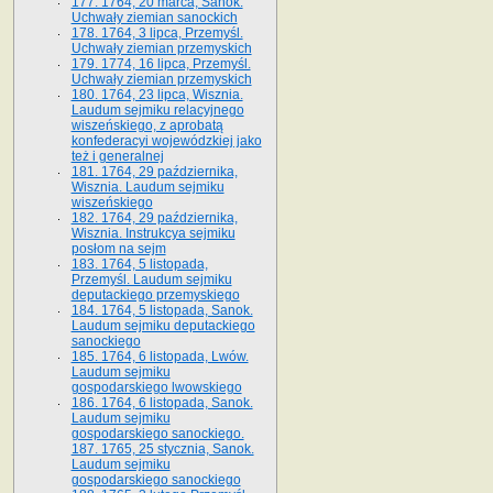
177. 1764, 20 marca, Sanok.
Uchwały ziemian sanockich
178. 1764, 3 lipca, Przemyśl.
Uchwały ziemian przemyskich
179. 1774, 16 lipca, Przemyśl.
Uchwały ziemian przemyskich
180. 1764, 23 lipca, Wisznia.
Laudum sejmiku relacyjnego
wiszeńskiego, z aprobatą
konfederacyi wojewódzkiej jako
też i generalnej
181. 1764, 29 października,
Wisznia. Laudum sejmiku
wiszeńskiego
182. 1764, 29 października,
Wisznia. Instrukcya sejmiku
posłom na sejm
183. 1764, 5 listopada,
Przemyśl. Laudum sejmiku
deputackiego przemyskiego
184. 1764, 5 listopada, Sanok.
Laudum sejmiku deputackiego
sanockiego
185. 1764, 6 listopada, Lwów.
Laudum sejmiku
gospodarskiego lwowskiego
186. 1764, 6 listopada, Sanok.
Laudum sejmiku
gospodarskiego sanockiego.
187. 1765, 25 stycznia, Sanok.
Laudum sejmiku
gospodarskiego sanockiego