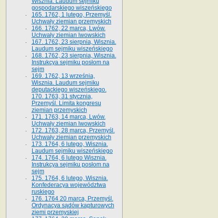
Wisznia. Laudum sejmiku
gospodarskiego wiszeńskiego
165. 1762, 1 lutego, Przemyśl.
Uchwały ziemian przemyskich
166. 1762, 22 marca, Lwów.
Uchwały ziemian lwowskich
167. 1762, 23 sierpnia, Wisznia.
Laudum sejmiku wiszeńskiego
168. 1762, 23 sierpnia, Wisznia.
Instrukcya sejmiku posłom na
sejm
169. 1762, 13 września,
Wisznia. Laudum sejmiku
deputackiego wiszeńskiego.
170. 1763, 31 stycznia,
Przemyśl. Limita kongresu
ziemian przemyskich
171. 1763, 14 marca, Lwów.
Uchwały ziemian lwowskich
172. 1763, 28 marca, Przemyśl.
Uchwały ziemian przemyskich
173. 1764, 6 lutego, Wisznia.
Laudum sejmiku wiszeńskiego
174. 1764, 6 lutego Wisznia.
Instrukcya sejmiku posłom na
sejm
175. 1764, 6 lutego, Wisznia.
Konfederacya województwa
ruskiego
176. 1764 20 marca, Przemyśl.
Ordynacya sądów kapturowych
ziemi przemyskiej