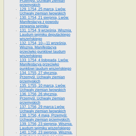
Przemyśl. Uchwały ziemian
przemyskich
129. 1754, 25 marca, Lwów.
Uchwały ziemian lwowskich
130. 1754, 21 sierpnia, Lwów.
Manifestacya z powodu
zerwania sejmiku
131. 1754, 9 września, Wisznia.
Laudum sejmiku deputackiego
wiszeńskiego
132. 1754, 10—11 września,
Wisznia. Manifestacya
przeciwko punktowi laudum
wiszeńskiego
133. 1754, 4 listopada, Lwów.
Manifestacya przeciwko
punktowi laudum wiszeńskiego
134. 1755, 27 stycznia,
Przemyśl. Uchwały ziemian
przemyskich
135. 1755, 10 marca, Lwów.
Uchwały ziemian lwowskich
136. 1756, 26 stycznia,
Przemyśl. Uchwały ziemian
przemyskich
137. 1756, 29 marca Lwów.
Uchwały ziemian lwowskich
138. 1756, 4 maja, Przemyśl.
Uchwały ziemian przemyskich.
139. 1756, 23 sierpnia, Wisznia.
Laudum sejmiku wiszeńskiego
140. 1756, 23 sierpnia, Wisznia.