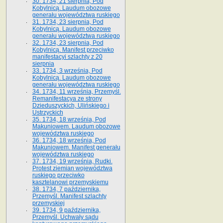
30. 1734, 21 sierpnia, Pod
Kobylnicą. Laudum obozowe
generału województwa ruskiego
31. 1734, 23 sierpnia, Pod
Kobylnicą. Laudum obozowe
generału województwa ruskiego
32. 1734, 23 sierpnia, Pod
Kobylnicą. Manifest przeciwko
manifestacyi szlachty z 20
sierpnia
33. 1734, 3 września, Pod
Kobylnicą. Laudum obozowe
generału województwa ruskiego
34. 1734, 11 września, Przemyśl.
Remanifestacya ze strony
Dzieduszyckich, Ulińskiego i
Ustrzyckich
35. 1734, 18 września, Pod
Makuniowem. Laudum obozowe
województwa ruskiego
36. 1734, 18 września, Pod
Makuniowem. Manifest generału
województwa ruskiego
37. 1734, 19 września, Rudki.
Protest ziemian województwa
ruskiego przeciwko
kasztelanowi przemyskiemu
38. 1734, 7 października,
Przemyśl. Manifest szlachty
przemyskiej
39. 1734, 9 października,
Przemyśl. Uchwały sądu