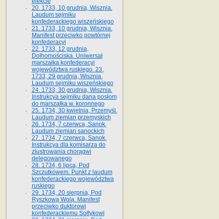
elekcie
20. 1733, 10 grudnia, Wisznia.
Laudum sejmiku
konfederackiego wiszeńskiego
21. 1733, 10 grudnia, Wisznia.
Manifest przeciwko powtórnej
konfederacyi
22. 1733, 12 grudnia,
Dołhomościska. Uniwersał
marszałka konfederacyi
województwa ruskiego. 23.
1733, 29 grudnia, Wisznia.
Laudum sejmiku wiszeńskiego
24. 1733, 30 grudnia, Wisznia.
Instrukcya sejmiku dana posłom
do marszałka w. koronnego
25. 1734, 30 kwietnia, Przemyśl.
Laudum ziemian przemyskich
26. 1734, 7 czerwca, Sanok.
Laudum ziemian sanockich
27. 1734, 7 czerwca, Sanok.
Instrukcya dla komisarza do
zlustrowania chorągwi
delegowanego
28. 1734, 6 lipca, Pod
Szczutkowem. Punkt z laudum
konfederackiego województwa
ruskiego
29. 1734, 20 sierpnia, Pod
Ryszkową Wolą. Manifest
przeciwko duktorowi
konfederackiemu Sołtykowi