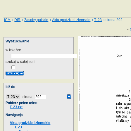
ICM
›
DIR
›
Zasoby polskie
›
Akta grodzkie i ziemskie
›
T. 23
› strona 292
«
Wyszukiwanie
w książce
szukaj w całej serii
Idź do
strona:
Pobierz pełen tekst
T. 23.txt
Nawigacja
Akta grodzkie i ziemskie
T. 23