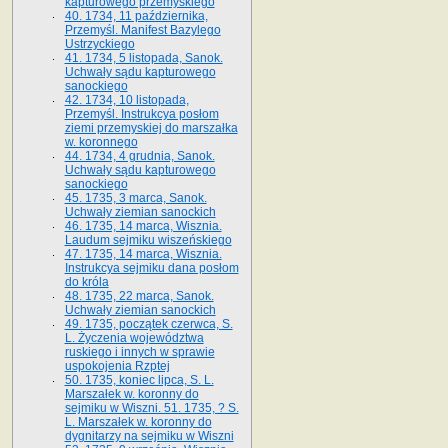
kapturowego przemyskiego
40. 1734, 11 października,
Przemyśl. Manifest Bazylego
Ustrzyckiego
41. 1734, 5 listopada, Sanok.
Uchwały sądu kapturowego
sanockiego
42. 1734, 10 listopada,
Przemyśl. Instrukcya posłom
ziemi przemyskiej do marszałka
w. koronnego
44. 1734, 4 grudnia, Sanok.
Uchwały sądu kapturowego
sanockiego
45. 1735, 3 marca, Sanok.
Uchwały ziemian sanockich
46. 1735, 14 marca, Wisznia.
Laudum sejmiku wiszeńskiego
47. 1735, 14 marca, Wisznia.
Instrukcya sejmiku dana posłom
do króla
48. 1735, 22 marca, Sanok.
Uchwały ziemian sanockich
49. 1735, początek czerwca, S.
L. Życzenia województwa
ruskiego i innych w sprawie
uspokojenia Rzptej
50. 1735, koniec lipca, S. L.
Marszałek w. koronny do
sejmiku w Wiszni. 51. 1735, ? S.
L. Marszałek w. koronny do
dygnitarzy na sejmiku w Wiszni