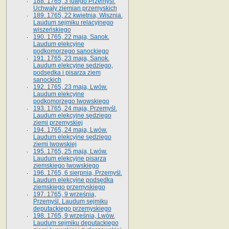
188. 1765, 3 lutego Przemyśl.
Uchwały ziemian przemyskich
189. 1765, 22 kwietnia, Wisznia.
Laudum sejmiku relacyjnego
wiszeńskiego
190. 1765, 22 maja, Sanok.
Laudum elekcyjne
podkomorzego sanockiego
191. 1765, 23 maja, Sanok.
Laudum elekcyjne sędziego,
podsędka i pisarza ziem
sanockich
192. 1765, 23 maja, Lwów.
Laudum elekcyjne
podkomorzego lwowskiego
193. 1765, 24 maja, Przemyśl.
Laudum elekcyjne sędziego
ziemi przemyskiej
194. 1765, 24 maja, Lwów.
Laudum elekcyjne sędziego
ziemi lwowskiej
195. 1765, 25 maja, Lwów.
Laudum elekcyjne pisarza
ziemskiego lwowskiego
196. 1765, 6 sierpnia, Przemyśl.
Laudum elekcyjne podsędka
ziemskiego przemyskiego
197. 1765, 9 września,
Przemyśl. Laudum sejmiku
deputackiego przemyskiego
198. 1765, 9 września, Lwów.
Laudum sejmiku deputackiego