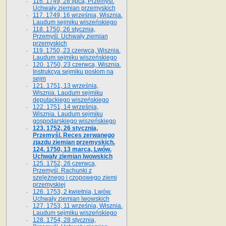
116. 1749, 28 lipca, Przemyśl.
Uchwały ziemian przemyskich
117. 1749, 16 września, Wisznia.
Laudum sejmiku wiszeńskiego
118. 1750, 26 stycznia,
Przemyśl. Uchwały ziemian
przemyskich
119. 1750, 23 czerwca, Wisznia.
Laudum sejmiku wiszeńskiego
120. 1750, 23 czerwca, Wisznia.
Instrukcya sejmiku posłom na
sejm
121. 1751, 13 września,
Wisznia. Laudum sejmiku
deputackiego wiszeńskiego
122. 1751, 14 września,
Wisznia. Laudum sejmiku
gospodarskiego wiszeńskiego
123. 1752, 26 stycznia,
Przemyśl. Reces zerwanego
zjazdu ziemian przemyskich.
124. 1750, 13 marca, Lwów.
Uchwały ziemian lwowskich
125. 1752, 26 czerwca,
Przemyśl. Rachunki z
szelężnego i czopowego ziemi
przemyskiej
126. 1753, 2 kwietnia, Lwów.
Uchwały ziemian lwowskich
127. 1753, 11 września, Wisznia.
Laudum sejmiku wiszeńskiego
128. 1754, 28 stycznia,