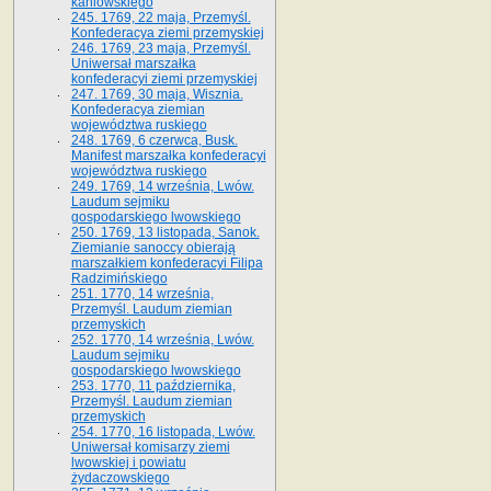
kaniowskiego
245. 1769, 22 maja, Przemyśl.
Konfederacya ziemi przemyskiej
246. 1769, 23 maja, Przemyśl.
Uniwersał marszałka
konfederacyi ziemi przemyskiej
247. 1769, 30 maja, Wisznia.
Konfederacya ziemian
województwa ruskiego
248. 1769, 6 czerwca, Busk.
Manifest marszałka konfederacyi
województwa ruskiego
249. 1769, 14 września, Lwów.
Laudum sejmiku
gospodarskiego lwowskiego
250. 1769, 13 listopada, Sanok.
Ziemianie sanoccy obierają
marszałkiem konfederacyi Filipa
Radzimińskiego
251. 1770, 14 września,
Przemyśl. Laudum ziemian
przemyskich
252. 1770, 14 września, Lwów.
Laudum sejmiku
gospodarskiego lwowskiego
253. 1770, 11 października,
Przemyśl. Laudum ziemian
przemyskich
254. 1770, 16 listopada, Lwów.
Uniwersał komisarzy ziemi
lwowskiej i powiatu
żydaczowskiego