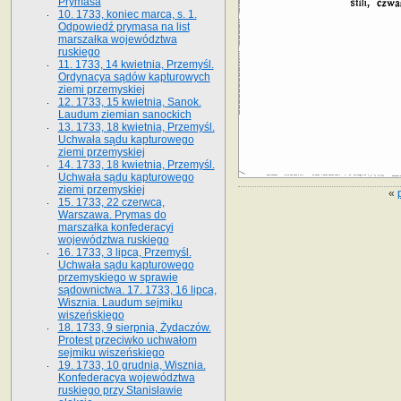
Prymasa
10. 1733, koniec marca, s. 1.
Odpowiedź prymasa na list
marszałka województwa
ruskiego
11. 1733, 14 kwietnia, Przemyśl.
Ordynacya sądów kapturowych
ziemi przemyskiej
12. 1733, 15 kwietnia, Sanok.
Laudum ziemian sanockich
13. 1733, 18 kwietnia, Przemyśl.
Uchwała sądu kapturowego
ziemi przemyskiej
14. 1733, 18 kwietnia, Przemyśl.
Uchwała sądu kapturowego
ziemi przemyskiej
«
15. 1733, 22 czerwca,
Warszawa. Prymas do
marszałka konfederacyi
województwa ruskiego
16. 1733, 3 lipca, Przemyśl.
Uchwała sądu kapturowego
przemyskiego w sprawie
sądownictwa. 17. 1733, 16 lipca,
Wisznia. Laudum sejmiku
wiszeńskiego
18. 1733, 9 sierpnia, Żydaczów.
Protest przeciwko uchwałom
sejmiku wiszeńskiego
19. 1733, 10 grudnia, Wisznia.
Konfederacya województwa
ruskiego przy Stanisławie