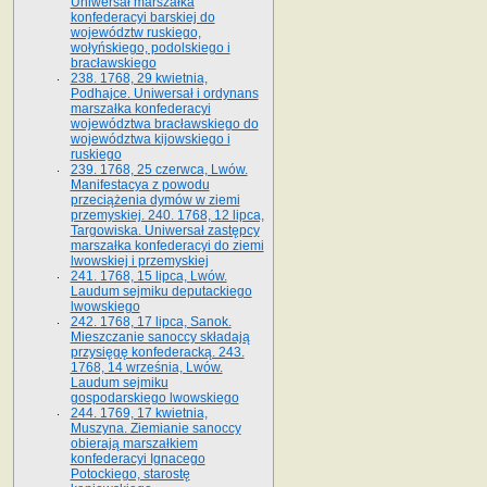
Uniwersał marszałka
konfederacyi barskiej do
województw ruskiego,
wołyńskiego, podolskiego i
bracławskiego
238. 1768, 29 kwietnia,
Podhajce. Uniwersał i ordynans
marszałka konfederacyi
województwa bracławskiego do
wo­jewództwa kijowskiego i
ruskiego
239. 1768, 25 czerwca, Lwów.
Manifestacya z powodu
przeciążenia dymów w ziemi
przemyskiej. 240. 1768, 12 lipca,
Targowiska. Uniwersał zastępcy
marszałka konfederacyi do ziemi
lwowskiej i przemyskiej
241. 1768, 15 lipca, Lwów.
Laudum sejmiku deputackiego
lwowskiego
242. 1768, 17 lipca, Sanok.
Mieszczanie sanoccy składają
przysięgę konfederacką. 243.
1768, 14 września, Lwów.
Laudum sejmiku
gospodarskiego lwowskiego
244. 1769, 17 kwietnia,
Muszyna. Ziemianie sanoccy
obierają marszałkiem
konfederacyi Ignacego
Potockiego, starostę