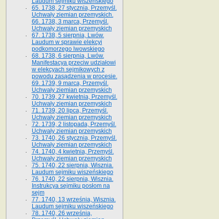
Laudum sejmiku wiszeńskiego
65. 1738, 27 stycznia, Przemyśl.
Uchwały ziemian przemyskich­­.
66. 1738, 3 marca, Przemyśl.
Uchwały ziemian przemyskich­
67. 1738, 5 sierpnia, Lwów.
Laudum w sprawie elekcyi
podkomorzego lwowskiego
68. 1738, 6 sierpnia, Lwów.
Manifestacya przeciw udziałowi
w elekcyach sejmikowych z
powodu zasądzenia w procesie.
69. 1739, 9 marca, Przemyśl.
Uchwały ziemian przemyskich
70. 1739, 27 kwietnia, Przemyśl.
Uchwały ziemian przemyskich
71. 1739, 20 lipca, Przemyśl.
Uchwały ziemian przemyskich
72. 1739, 2 listopada, Przemyśl.
Uchwały ziemian przemyskich
73. 1740, 26 stycznia, Przemyśl.
Uchwały ziemian przemyskich
74. 1740, 4 kwietnia, Przemyśl.
Uchwały ziemian przemyskich
75. 1740, 22 sierpnia, Wisznia.
Laudum sejmiku wiszeńskiego
76. 1740, 22 sierpnia, Wisznia.
Instrukcya sejmiku posłom na
sejm
77. 1740, 13 września, Wisznia.
Laudum sejmiku wiszeńskiego
78. 1740, 26 września,