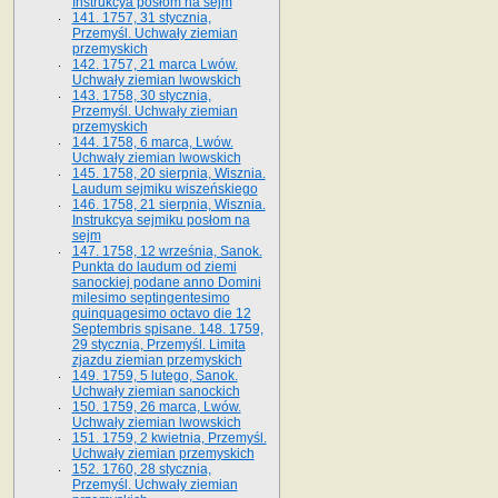
Instrukcya posłom na sejm
141. 1757, 31 stycznia,
Przemyśl. Uchwały ziemian
przemyskich
142. 1757, 21 marca Lwów.
Uchwały ziemian lwowskich
143. 1758, 30 stycznia,
Przemyśl. Uchwały ziemian
przemyskich
144. 1758, 6 marca, Lwów.
Uchwały ziemian lwowskich
145. 1758, 20 sierpnia, Wisznia.
Laudum sejmiku wiszeńskiego
146. 1758, 21 sierpnia, Wisznia.
Instrukcya sejmiku posłom na
sejm
147. 1758, 12 września, Sanok.
Punkta do laudum od ziemi
sanockiej podane anno Domini
milesimo septingentesimo
quinquagesimo octavo die 12
Septembris spisane. 148. 1759,
29 stycznia, Przemyśl. Limita
zjazdu ziemian przemyskich
149. 1759, 5 lutego, Sanok.
Uchwały ziemian sanockich
150. 1759, 26 marca, Lwów.
Uchwały ziemian lwowskich
151. 1759, 2 kwietnia, Przemyśl.
Uchwały ziemian przemyskich
152. 1760, 28 stycznia,
Przemyśl. Uchwały ziemian