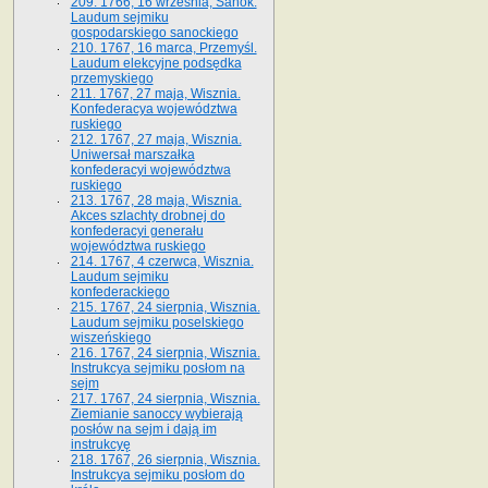
209. 1766, 16 września, Sanok.
Laudum sejmiku
gospodarskiego sanockiego
210. 1767, 16 marca, Przemyśl.
Laudum elekcyjne podsędka
przemyskiego
211. 1767, 27 maja, Wisznia.
Konfederacya województwa
ruskiego
212. 1767, 27 maja, Wisznia.
Uniwersał marszałka
konfederacyi województwa
ruskiego
213. 1767, 28 maja, Wisznia.
Akces szlachty drobnej do
konfederacyi generału
województwa ruskiego
214. 1767, 4 czerwca, Wisznia.
Laudum sejmiku
konfederackiego
215. 1767, 24 sierpnia, Wisznia.
Laudum sejmiku poselskiego
wiszeńskiego
216. 1767, 24 sierpnia, Wisznia.
Instrukcya sejmiku posłom na
sejm
217. 1767, 24 sierpnia, Wisznia.
Ziemianie sanoccy wybierają
posłów na sejm i dają im
instrukcyę
218. 1767, 26 sierpnia, Wisznia.
Instrukcya sejmiku posłom do