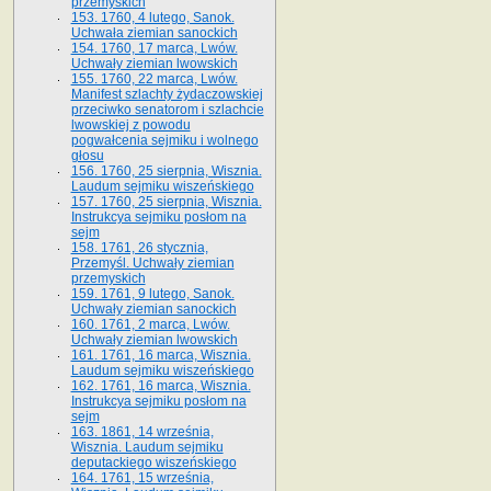
przemyskich
153. 1760, 4 lutego, Sanok.
Uchwała ziemian sanockich
154. 1760, 17 marca, Lwów.
Uchwały ziemian lwowskich
155. 1760, 22 marca, Lwów.
Manifest szlachty żydaczowskiej
przeciwko senatorom i szlachcie
lwowskiej z po­wodu
pogwałcenia sejmiku i wolnego
głosu
156. 1760, 25 sierpnia, Wisznia.
Laudum sejmiku wiszeńskiego
157. 1760, 25 sierpnia, Wisznia.
Instrukcya sejmiku posłom na
sejm
158. 1761, 26 stycznia,
Przemyśl. Uchwały ziemian
przemyskich
159. 1761, 9 lutego, Sanok.
Uchwały ziemian sanockich
160. 1761, 2 marca, Lwów.
Uchwały ziemian lwowskich
161. 1761, 16 marca, Wisznia.
Laudum sejmiku wiszeńskiego
162. 1761, 16 marca, Wisznia.
Instrukcya sejmiku posłom na
sejm
163. 1861, 14 września,
Wisznia. Laudum sejmiku
deputackiego wiszeńskiego
164. 1761, 15 września,