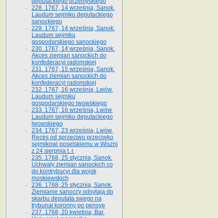
deputackiego przemyskiego
228. 1767, 14 września, Sanok.
Laudum sejmiku deputackiego
sanockiego
229. 1767, 14 września, Sanok.
Laudum sejmiku
gospodarskiego sanockiego
230. 1767, 14 września, Sanok.
Akces ziemian sanockich do
konfederacyi radomskiej
231. 1767, 15 września, Sanok.
Akces ziemian sanockich do
konfederacyi radomskiej
232. 1767, 16 września, Lwów.
Laudum sejmiku
gospodarskiego lwowskiego
233. 1767, 16 września, Lwów.
Laudum sejmiku deputackiego
lwowskiego
234. 1767, 23 września, Lwów.
Reces od sprzeciwu przeciwko
sejmikowi poselskiemu w Wiszni
z 24 sierpnia t. r.
235. 1768, 25 stycznia, Sanok.
Uchwały ziemian sanockich co
do kontrybucyi dla wojsk
moskiewskich
236. 1768, 25 stycznia, Sanok.
Ziemianie sanoccy odsyłają do
skarbu deputata swego na
trybunał koronny po pensyę
237. 1768, 20 kwietnia, Bar.