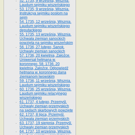
52. 1735, 9 września, Wisznia.
Laudum sejmiku wiszeńskiego
53. 1735, 9 września, Wisznia.
Instrukcya sejmiku posłom na
sejm
54. 1735, 12 września, Wisznia.
Laudum sejmiku wiszeńskiego
deputackiego
55. 1735, 13 września, Wisznia.
Uchwała ziemian sanockich
powzięta na sejmiku wiszeńskim
56. 1736, 27 lutego, Sanok.
Uchwały ziemian sanockich
57. 1736, 20 kwietnia, Załoźce.
Uniwersał hetmana w.
koronnego. 58. 1736. 20
kwietnia, Załoźce. Odpowiedź
hetmana w. koronnego dana
ziemianom lwowskim
59. 1736, 11 września, Wisznia.
Laudum sejmiku wiszeńskiego
60. 1736, 25 września, Wisznia.
Laudum sejmiku relacyjnego
wiszeńskiego
61. 1737, 4 lutego, Przemyśl.
Uchwały ziemian przemyskich
na sądach skarbowych powzięte
62. 1737, 8 lipca, Przemyśl.
Uchwała ziemian przemyskich
63. 1737, 19 sierpnia, Przemyśl.
Uchwały ziemian przemyskich
64. 1737, 10 września, Wisznia.