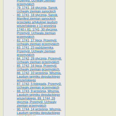
Przemyśl. Uchwały ziemian
przemyskich
79. 1741, 18 stycznia, Sanok.
Uchwały ziemian sanockich
80. 1741, 18 stycznia, Sanok.
Manifest ziemian sanockich
przeciwko artykułowi laudum
wiszeńskiego z 13 wrze­śnia
1740 r. 81. 1741, 30 stycznia,
Przemyśl. Uchwała ziemian
przemyskich
82. 1741, 17 lipca, Przemyśl.
Uchwały ziemian przemyskich
83. 1741, 23 października,
Przemyśl. Uchwały ziemian
przemyskich
84. 1742, 29 stycznia, Przemyśl.
Uchwały ziemian przemyskich
85. 1742, 16 lipca, Przemyśl.
Uchwały ziemian przemyskich.
86. 1742, 10 września, Wisznia.
Laudum sejmiku deputackiego
wiszeńskiego
87. 1742, 5 listopada, Przemyśl.
Uchwały ziemian przemyskich
88. 1743, 9 września, Wisznia.
Laudum sejmiku deputackiego
wiszeńskiego. 89. 1744, 28
stycznia, Przemyśl. Uchwały
ziemian przemyskich
90. 1744, 14 września, Wisznia.
Laudum sejmiku deputackiego