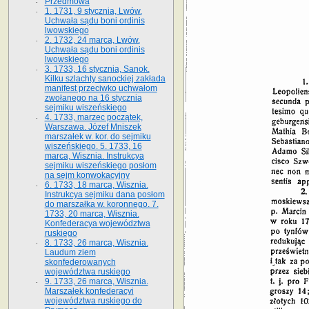
Przedmowa
1. 1731, 9 stycznia, Lwów.
Uchwała sądu boni ordinis
lwowskiego
2. 1732, 24 marca, Lwów.
Uchwała sądu boni ordinis
lwowskiego
3. 1733, 16 stycznia, Sanok.
Kilku szlachty sanockiej zakłada
manifest przeciwko uchwałom
zwołanego na 16 stycz­nia
sejmiku wiszeńskiego
4. 1733, marzec początek,
Warszawa. Józef Mniszek
marszałek w. kor. do sejmiku
wiszeńskiego. 5. 1733, 16
marca, Wisznia. Instrukcya
sejmiku wiszeńskiego posłom
na sejm konwokacyjny
6. 1733, 18 marca, Wisznia.
Instrukcya sejmiku dana posłom
do marszałka w. koronnego. 7.
1733, 20 marca, Wisznia.
Konfederacya województwa
ruskiego
8. 1733, 26 marca, Wisznia.
Laudum ziem
skonfederowanych
województwa ruskiego
9. 1733, 26 marca, Wisznia.
Marszałek konfederacyi
województwa ruskiego do