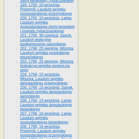
ziemi lwowskiej i żydaczowskiej
199. 1765, 10 września,
Przemyśl. Laudum sejmiku
gospodarskiego przemyskiego
200. 1765, 10 września, Lwów.
Laudum sejmiku
gospodarskiego ziemi lwowskiej
i powiatu żydaczowskiego
201. 1766, 30 czerwca, Sanok.
Laudum elekcyjne
podkomorzego sanockiego
202. 1766, 25 sierpnia, Wisznia.
Laudum sejmiku poselskiego
wiszeńskiego
203. 1766, 25 sierpnia, Wisznia.
Instrukcya sejmiku posłom na
sejm
204. 1766, 15 września,
Wisznia. Laudum sejmiku
deputackiego przemyskiego
205. 1766, 15 września, Sanok.
Laudum sejmiku deputackiego
sanockiego
206. 1766, 15 września, Lwów.
Laudum sejmiku deputackiego
lwowskiego
207. 1766, 16 września, Lwów.
Laudum sejmiku
gospodarskiego lwowskiego
208. 1766, 16 września,
Przemyśl. Laudum sejmiku
gospodarskiego przemyskiego