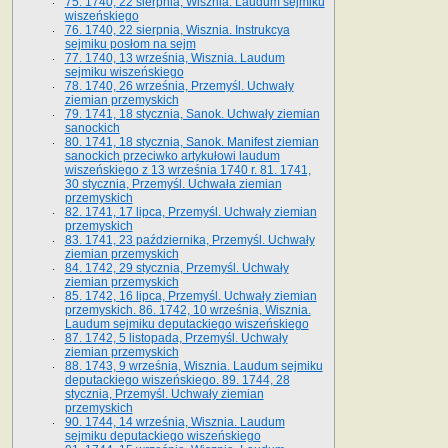
75. 1740, 22 sierpnia, Wisznia. Laudum sejmiku
wiszeńskiego
76. 1740, 22 sierpnia, Wisznia. Instrukcya
sejmiku posłom na sejm
77. 1740, 13 września, Wisznia. Laudum
sejmiku wiszeńskiego
78. 1740, 26 września, Przemyśl. Uchwały
ziemian przemyskich
79. 1741, 18 stycznia, Sanok. Uchwały ziemian
sanockich
80. 1741, 18 stycznia, Sanok. Manifest ziemian
sanockich przeciwko artykułowi laudum
wiszeńskiego z 13 wrze­śnia 1740 r. 81. 1741,
30 stycznia, Przemyśl. Uchwała ziemian
przemyskich
82. 1741, 17 lipca, Przemyśl. Uchwały ziemian
przemyskich
83. 1741, 23 października, Przemyśl. Uchwały
ziemian przemyskich
84. 1742, 29 stycznia, Przemyśl. Uchwały
ziemian przemyskich
85. 1742, 16 lipca, Przemyśl. Uchwały ziemian
przemyskich. 86. 1742, 10 września, Wisznia.
Laudum sejmiku deputackiego wiszeńskiego
87. 1742, 5 listopada, Przemyśl. Uchwały
ziemian przemyskich
88. 1743, 9 września, Wisznia. Laudum sejmiku
deputackiego wiszeńskiego. 89. 1744, 28
stycznia, Przemyśl. Uchwały ziemian
przemyskich
90. 1744, 14 września, Wisznia. Laudum
sejmiku deputackiego wiszeńskiego