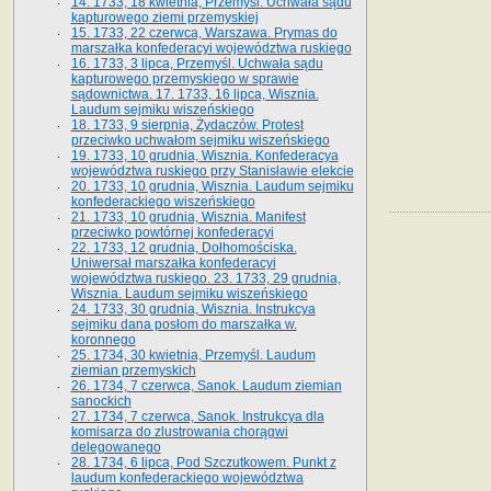
14. 1733, 18 kwietnia, Przemyśl. Uchwała sądu
kapturowego ziemi przemyskiej
15. 1733, 22 czerwca, Warszawa. Prymas do
marszałka konfederacyi województwa ruskiego
16. 1733, 3 lipca, Przemyśl. Uchwała sądu
kapturowego przemyskiego w sprawie
sądownictwa. 17. 1733, 16 lipca, Wisznia.
Laudum sejmiku wiszeńskiego
18. 1733, 9 sierpnia, Żydaczów. Protest
przeciwko uchwałom sejmiku wiszeńskiego
19. 1733, 10 grudnia, Wisznia. Konfederacya
województwa ruskiego przy Stanisławie elekcie
20. 1733, 10 grudnia, Wisznia. Laudum sejmiku
konfederackiego wiszeńskiego
21. 1733, 10 grudnia, Wisznia. Manifest
przeciwko powtórnej konfederacyi
22. 1733, 12 grudnia, Dołhomościska.
Uniwersał marszałka konfederacyi
województwa ruskiego. 23. 1733, 29 grudnia,
Wisznia. Laudum sejmiku wiszeńskiego
24. 1733, 30 grudnia, Wisznia. Instrukcya
sejmiku dana posłom do marszałka w.
koronnego
25. 1734, 30 kwietnia, Przemyśl. Laudum
ziemian przemyskich
26. 1734, 7 czerwca, Sanok. Laudum ziemian
sanockich
27. 1734, 7 czerwca, Sanok. Instrukcya dla
komisarza do zlustrowania chorągwi
delegowanego
28. 1734, 6 lipca, Pod Szczutkowem. Punkt z
laudum konfederackiego województwa