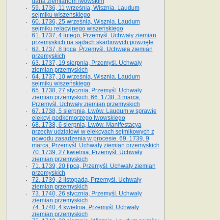
dana ziemianom lwowskim
59. 1736, 11 września, Wisznia. Laudum
sejmiku wiszeńskiego
60. 1736, 25 września, Wisznia. Laudum
sejmiku relacyjnego wiszeńskiego
61. 1737, 4 lutego, Przemyśl. Uchwały ziemian
przemyskich na sądach skarbowych powzięte
62. 1737, 8 lipca, Przemyśl. Uchwała ziemian
przemyskich
63. 1737, 19 sierpnia, Przemyśl. Uchwały
ziemian przemyskich
64. 1737, 10 września, Wisznia. Laudum
sejmiku wiszeńskiego
65. 1738, 27 stycznia, Przemyśl. Uchwały
ziemian przemyskich­­. 66. 1738, 3 marca,
Przemyśl. Uchwały ziemian przemyskich­
67. 1738, 5 sierpnia, Lwów. Laudum w sprawie
elekcyi podkomorzego lwowskiego
68. 1738, 6 sierpnia, Lwów. Manifestacya
przeciw udziałowi w elekcyach sejmikowych z
powodu zasądzenia w procesie. 69. 1739, 9
marca, Przemyśl. Uchwały ziemian przemyskich
70. 1739, 27 kwietnia, Przemyśl. Uchwały
ziemian przemyskich
71. 1739, 20 lipca, Przemyśl. Uchwały ziemian
przemyskich
72. 1739, 2 listopada, Przemyśl. Uchwały
ziemian przemyskich
73. 1740, 26 stycznia, Przemyśl. Uchwały
ziemian przemyskich
74. 1740, 4 kwietnia, Przemyśl. Uchwały
ziemian przemyskich