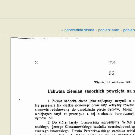
«
poprzednia strona
·
pobierz skan
·
pobierz