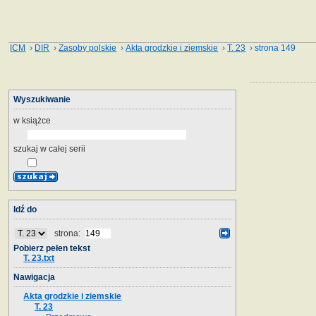
ICM
›
DIR
›
Zasoby polskie
›
Akta grodzkie i ziemskie
›
T. 23
› strona 149
Wyszukiwanie
w książce
szukaj w całej serii
Idź do
strona:
Pobierz pełen tekst
T. 23.txt
Nawigacja
Akta grodzkie i ziemskie
T. 23