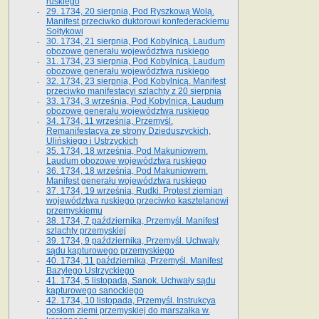
ruskiego
29. 1734, 20 sierpnia, Pod Ryszkową Wolą.
Manifest przeciwko duktorowi konfederackiemu
Sołtykowi
30. 1734, 21 sierpnia, Pod Kobylnicą. Laudum
obozowe generału województwa ruskiego
31. 1734, 23 sierpnia, Pod Kobylnicą. Laudum
obozowe generału województwa ruskiego
32. 1734, 23 sierpnia, Pod Kobylnicą. Manifest
przeciwko manifestacyi szlachty z 20 sierpnia
33. 1734, 3 września, Pod Kobylnicą. Laudum
obozowe generału województwa ruskiego
34. 1734, 11 września, Przemyśl.
Remanifestacya ze strony Dzieduszyckich,
Ulińskiego i Ustrzyckich
35. 1734, 18 września, Pod Makuniowem.
Laudum obozowe województwa ruskiego
36. 1734, 18 września, Pod Makuniowem.
Manifest generału województwa ruskiego
37. 1734, 19 września, Rudki. Protest ziemian
województwa ruskiego przeciwko kasztelanowi
przemyskiemu
38. 1734, 7 października, Przemyśl. Manifest
szlachty przemyskiej
39. 1734, 9 października, Przemyśl. Uchwały
sądu kapturowego przemyskiego
40. 1734, 11 października, Przemyśl. Manifest
Bazylego Ustrzyckiego
41. 1734, 5 listopada, Sanok. Uchwały sądu
kapturowego sanockiego
42. 1734, 10 listopada, Przemyśl. Instrukcya
posłom ziemi przemyskiej do marszałka w.