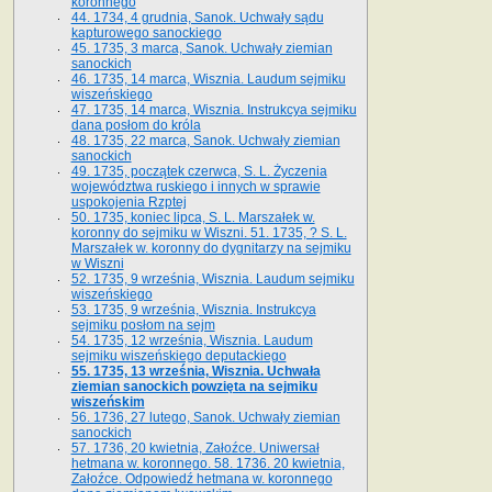
koronnego
44. 1734, 4 grudnia, Sanok. Uchwały sądu
kapturowego sanockiego
45. 1735, 3 marca, Sanok. Uchwały ziemian
sanockich
46. 1735, 14 marca, Wisznia. Laudum sejmiku
wiszeńskiego
47. 1735, 14 marca, Wisznia. Instrukcya sejmiku
dana posłom do króla
48. 1735, 22 marca, Sanok. Uchwały ziemian
sanockich
49. 1735, początek czerwca, S. L. Życzenia
województwa ruskiego i innych w sprawie
uspokojenia Rzptej
50. 1735, koniec lipca, S. L. Marszałek w.
koronny do sejmiku w Wiszni. 51. 1735, ? S. L.
Marszałek w. koronny do dygnitarzy na sejmiku
w Wiszni
52. 1735, 9 września, Wisznia. Laudum sejmiku
wiszeńskiego
53. 1735, 9 września, Wisznia. Instrukcya
sejmiku posłom na sejm
54. 1735, 12 września, Wisznia. Laudum
sejmiku wiszeńskiego deputackiego
55. 1735, 13 września, Wisznia. Uchwała
ziemian sanockich powzięta na sejmiku
wiszeńskim
56. 1736, 27 lutego, Sanok. Uchwały ziemian
sanockich
57. 1736, 20 kwietnia, Załoźce. Uniwersał
hetmana w. koronnego. 58. 1736. 20 kwietnia,
Załoźce. Odpowiedź hetmana w. koronnego