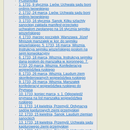
Przedmowa
1. 1731, 9 stycznia, Lwów. Uchwała sądu boni
ordinis lwowskiego
2. 1732, 24 marca, Lwów. Uchwała sądu boni
ordinis lwowskiego
3. 1733, 16 stycznia, Sanok. Kilku szlachty
sanockiej zakłada manifest przeciwko
uchwałom zwołanego na 16 stycz­nia sejmiku
wiszeńskiego
4. 1733, marzec początek, Warszawa. Józef
Mniszek marszałek w. kor. do sejmiku
wiszeńskiego. 5. 1733, 16 marca, Wisznia.
Instrukcya sejmiku wiszeńskiego posłom na
sejm konwokacyjny
6. 1733, 18 marca, Wisznia. Instrukcya sejmiku
dana posłom do marszałka w. koronnego. 7.
1733, 20 marca, Wisznia. Konfederacya
województwa ruskiego
8. 1733, 26 marca, Wisznia. Laudum ziem
skonfederowanych województwa ruskiego
9. 1733, 26 marca, Wisznia. Marszałek
konfederacyi województwa ruskiego do
Prymasa
10. 1733, koniec marca, s. 1. Odpowiedź
prymasa na list marszałka województwa
ruskiego
11. 1733, 14 kwietnia, Przemyśl. Ordynacya
sądów kapturowych ziemi przemyskiej
12. 1733, 15 kwietnia, Sanok. Laudum ziemian
sanockich
13. 1733, 18 kwietnia, Przemyśl. Uchwała sądu
kapturowego ziemi przemyskiej