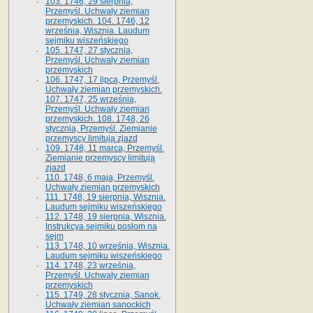
103. 1746, 29 sierpnia,
Przemyśl. Uchwały ziemian
przemyskich. 104. 1746, 12
września, Wisznia. Laudum
sejmiku wiszeńskiego
105. 1747, 27 stycznia,
Przemyśl. Uchwały ziemian
przemyskich
106. 1747, 17 lipca, Przemyśl.
Uchwały ziemian przemyskich.
107. 1747, 25 września,
Przemyśl. Uchwały ziemian
przemyskich. 108. 1748, 26
stycznia, Przemyśl. Ziemianie
przemyscy limitują zjazd
109. 1748, 11 marca, Przemyśl.
Ziemianie przemyscy limitują
zjazd
110. 1748, 6 maja, Przemyśl.
Uchwały ziemian przemyskich
111. 1748, 19 sierpnia, Wisznia.
Laudum sejmiku wiszeńskiego
112. 1748, 19 sierpnia, Wisznia.
Instrukcya sejmiku posłom na
sejm
113. 1748, 10 września, Wisznia.
Laudum sejmiku wiszeńskiego
114. 1748, 23 września,
Przemyśl. Uchwały ziemian
przemyskich
115. 1749, 28 stycznia, Sanok.
Uchwały ziemian sanockich