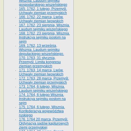
Wisznia. Laudum sejmiku
gospodarskiego wiszeńskiego
165. 1762, 1 lutego, Przemyśl.
Uchwały ziemian przemyskich
166. 1762, 22 marca, Lwów.
Uchwały ziemian lwowskich
167. 1762, 23 sierpnia, Wisznia.
Laudum sejmiku wiszeńskiego
168. 1762, 23 sierpnia, Wisznia.
Instrukcya sejmiku posłom na
sejm
169. 1762, 13 września,
Wisznia. Laudum sejmiku
deputackiego wiszeńskiego.
170. 1763, 31 stycznia,
Przemyśl. Limita kongresu
ziemian przemyskich
171. 1763, 14 marca, Lwów.
Uchwały ziemian lwowskich
172. 1763, 28 marca, Przemyśl.
Uchwały ziemian przemyskich
173. 1764, 6 lutego, Wisznia.
Laudum sejmiku wiszeńskiego
174. 1764, 6 lutego Wisznia.
Instrukcya sejmiku posłom na
sejm
175. 1764, 6 lutego, Wisznia.
Konfederacya województwa
ruskiego
176. 1764 20 marca, Przemyśl.
Ordynacya sądów kapturowych
ziemi przemyskiej