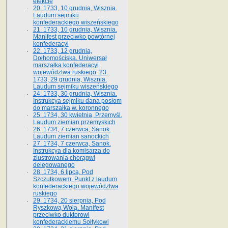
elekcie
20. 1733, 10 grudnia, Wisznia.
Laudum sejmiku
konfederackiego wiszeńskiego
21. 1733, 10 grudnia, Wisznia.
Manifest przeciwko powtórnej
konfederacyi
22. 1733, 12 grudnia,
Dołhomościska. Uniwersał
marszałka konfederacyi
województwa ruskiego. 23.
1733, 29 grudnia, Wisznia.
Laudum sejmiku wiszeńskiego
24. 1733, 30 grudnia, Wisznia.
Instrukcya sejmiku dana posłom
do marszałka w. koronnego
25. 1734, 30 kwietnia, Przemyśl.
Laudum ziemian przemyskich
26. 1734, 7 czerwca, Sanok.
Laudum ziemian sanockich
27. 1734, 7 czerwca, Sanok.
Instrukcya dla komisarza do
zlustrowania chorągwi
delegowanego
28. 1734, 6 lipca, Pod
Szczutkowem. Punkt z laudum
konfederackiego województwa
ruskiego
29. 1734, 20 sierpnia, Pod
Ryszkową Wolą. Manifest
przeciwko duktorowi
konfederackiemu Sołtykowi