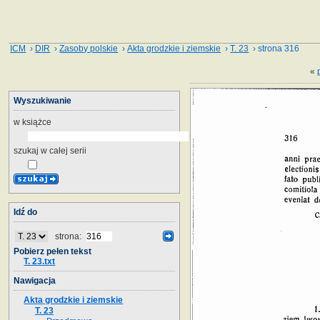
ICM
›
DIR
›
Zasoby polskie
›
Akta grodzkie i ziemskie
›
T. 23
› strona 316
«
Wyszukiwanie
w książce
szukaj w całej serii
Idź do
strona:
Pobierz pełen tekst
T. 23.txt
Nawigacja
Akta grodzkie i ziemskie
T. 23