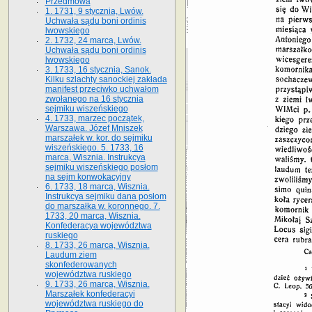
Przedmowa
1. 1731, 9 stycznia, Lwów.
Uchwała sądu boni ordinis
lwowskiego
2. 1732, 24 marca, Lwów.
Uchwała sądu boni ordinis
lwowskiego
3. 1733, 16 stycznia, Sanok.
Kilku szlachty sanockiej zakłada
manifest przeciwko uchwałom
zwołanego na 16 stycz­nia
sejmiku wiszeńskiego
4. 1733, marzec początek,
Warszawa. Józef Mniszek
marszałek w. kor. do sejmiku
wiszeńskiego. 5. 1733, 16
marca, Wisznia. Instrukcya
sejmiku wiszeńskiego posłom
na sejm konwokacyjny
6. 1733, 18 marca, Wisznia.
Instrukcya sejmiku dana posłom
do marszałka w. koronnego. 7.
1733, 20 marca, Wisznia.
Konfederacya województwa
ruskiego
8. 1733, 26 marca, Wisznia.
Laudum ziem
skonfederowanych
województwa ruskiego
9. 1733, 26 marca, Wisznia.
Marszałek konfederacyi
województwa ruskiego do