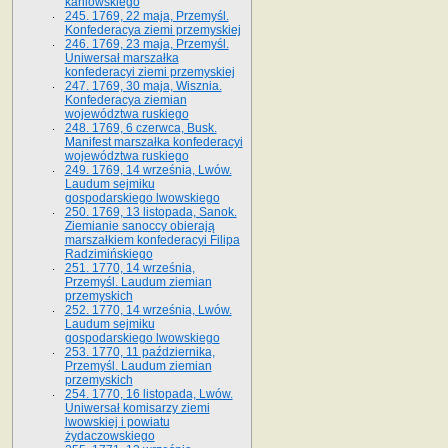
kaniowskiego
245. 1769, 22 maja, Przemyśl.
Konfederacya ziemi przemyskiej
246. 1769, 23 maja, Przemyśl.
Uniwersał marszałka
konfederacyi ziemi przemyskiej
247. 1769, 30 maja, Wisznia.
Konfederacya ziemian
województwa ruskiego
248. 1769, 6 czerwca, Busk.
Manifest marszałka konfederacyi
województwa ruskiego
249. 1769, 14 września, Lwów.
Laudum sejmiku
gospodarskiego lwowskiego
250. 1769, 13 listopada, Sanok.
Ziemianie sanoccy obierają
marszałkiem konfederacyi Filipa
Radzimińskiego
251. 1770, 14 września,
Przemyśl. Laudum ziemian
przemyskich
252. 1770, 14 września, Lwów.
Laudum sejmiku
gospodarskiego lwowskiego
253. 1770, 11 października,
Przemyśl. Laudum ziemian
przemyskich
254. 1770, 16 listopada, Lwów.
Uniwersał komisarzy ziemi
lwowskiej i powiatu
żydaczowskiego