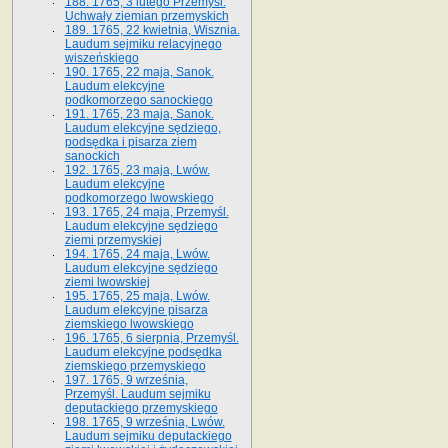
188. 1765, 3 lutego Przemyśl.
Uchwały ziemian przemyskich
189. 1765, 22 kwietnia, Wisznia.
Laudum sejmiku relacyjnego
wiszeńskiego
190. 1765, 22 maja, Sanok.
Laudum elekcyjne
podkomorzego sanockiego
191. 1765, 23 maja, Sanok.
Laudum elekcyjne sędziego,
podsędka i pisarza ziem
sanockich
192. 1765, 23 maja, Lwów.
Laudum elekcyjne
podkomorzego lwowskiego
193. 1765, 24 maja, Przemyśl.
Laudum elekcyjne sędziego
ziemi przemyskiej
194. 1765, 24 maja, Lwów.
Laudum elekcyjne sędziego
ziemi lwowskiej
195. 1765, 25 maja, Lwów.
Laudum elekcyjne pisarza
ziemskiego lwowskiego
196. 1765, 6 sierpnia, Przemyśl.
Laudum elekcyjne podsędka
ziemskiego przemyskiego
197. 1765, 9 września,
Przemyśl. Laudum sejmiku
deputackiego przemyskiego
198. 1765, 9 września, Lwów.
Laudum sejmiku deputackiego