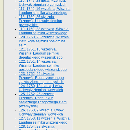
116. 1749, 28 lipca, Przemyśl.
Uchwały ziemian przemyskich
117. 1749, 16 września, Wisznia.
Laudum sejmiku wiszeńskiego
118. 1750, 26 stycznia,
Przemyśl. Uchwały ziemian
przemyskich
119. 1750, 23 czerwca, Wisznia.
Laudum sejmiku wiszeńskiego
120. 1750, 23 czerwca, Wisznia.
Instrukcya sejmiku posłom na
sejm
121. 1751, 13 września,
Wisznia. Laudum sejmiku
deputackiego wiszeńskiego
122. 1751, 14 września,
Wisznia. Laudum sejmiku
gospodarskiego wiszeńskiego
123. 1752, 26 stycznia,
Przemyśl. Reces zerwanego
zjazdu ziemian przemyskich.
124. 1750, 13 marca, Lwów.
Uchwały ziemian lwowskich
125. 1752, 26 czerwca,
Przemyśl. Rachunki z
szelężnego i czopowego ziemi
przemyskiej
126. 1753, 2 kwietnia, Lwów.
Uchwały ziemian lwowskich
127. 1753, 11 września, Wisznia.
Laudum sejmiku wiszeńskiego
128. 1754, 28 stycznia,