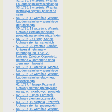
52. 1735, 9 września, Wisznia.
Laudum sejmiku wiszeńskiego
53. 1735, 9 września, Wisznia.
Instrukcya sejmiku posłom na
sejm
54. 1735, 12 września, Wisznia.
Laudum sejmiku wiszeńskiego
deputackiego
55. 1735, 13 września, Wisznia.
Uchwała ziemian sanockich
powzięta na sejmiku wiszeńskim
56. 1736, 27 lutego, Sanok.
Uchwały ziemian sanockich
57. 1736, 20 kwietnia, Załoźce.
Uniwersał hetmana w.
koronnego. 58. 1736. 20
kwietnia, Załoźce. Odpowiedź
hetmana w. koronnego dana
ziemianom lwowskim
59. 1736, 11 września, Wisznia.
Laudum sejmiku wiszeńskiego
60. 1736, 25 września, Wisznia.
Laudum sejmiku relacyjnego
wiszeńskiego
61. 1737, 4 lutego, Przemyśl.
Uchwały ziemian przemyskich
na sądach skarbowych powzięte
62. 1737, 8 lipca, Przemyśl.
Uchwała ziemian przemyskich
63. 1737, 19 sierpnia, Przemyśl.
Uchwały ziemian przemyskich
64. 1737, 10 września, Wisznia.