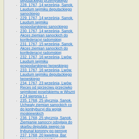
deputackiego przemyskiego
228. 1767, 14 września, Sanok.
Laudum sejmiku deputackiego
sanockiego
229. 1767, 14 września, Sanok.
Laudum sejmiku
gospodarskiego sanockiego
230. 1767, 14 września, Sanok.
Akces ziemian sanockich do
konfederacyi radomskiej
231. 1767, 15 września, Sanok.
Akces ziemian sanockich do
konfederacyi radomskiej
232. 1767, 16 września, Lwów.
Laudum sejmiku
gospodarskiego lwowskiego
233. 1767, 16 września, Lwów.
Laudum sejmiku deputackiego
lwowskiego
234. 1767, 23 września, Lwów.
Reces od sprzeciwu przeciwko
sejmikowi poselskiemu w Wiszni
z 24 sierpnia t. r.
235. 1768, 25 stycznia, Sanok.
Uchwały ziemian sanockich co
do kontrybucyi dla wojsk
moskiewskich
236. 1768, 25 stycznia, Sanok.
Ziemianie sanoccy odsyłają do
skarbu deputata swego na
trybunał koronny po pensyę
237. 1768, 20 kwietnia, Bar.