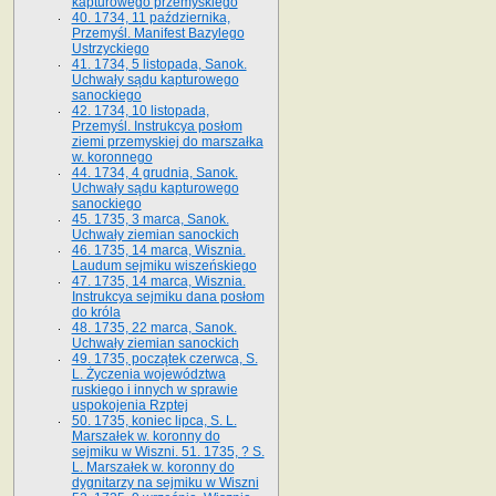
kapturowego przemyskiego
40. 1734, 11 października,
Przemyśl. Manifest Bazylego
Ustrzyckiego
41. 1734, 5 listopada, Sanok.
Uchwały sądu kapturowego
sanockiego
42. 1734, 10 listopada,
Przemyśl. Instrukcya posłom
ziemi przemyskiej do marszałka
w. koronnego
44. 1734, 4 grudnia, Sanok.
Uchwały sądu kapturowego
sanockiego
45. 1735, 3 marca, Sanok.
Uchwały ziemian sanockich
46. 1735, 14 marca, Wisznia.
Laudum sejmiku wiszeńskiego
47. 1735, 14 marca, Wisznia.
Instrukcya sejmiku dana posłom
do króla
48. 1735, 22 marca, Sanok.
Uchwały ziemian sanockich
49. 1735, początek czerwca, S.
L. Życzenia województwa
ruskiego i innych w sprawie
uspokojenia Rzptej
50. 1735, koniec lipca, S. L.
Marszałek w. koronny do
sejmiku w Wiszni. 51. 1735, ? S.
L. Marszałek w. koronny do
dygnitarzy na sejmiku w Wiszni