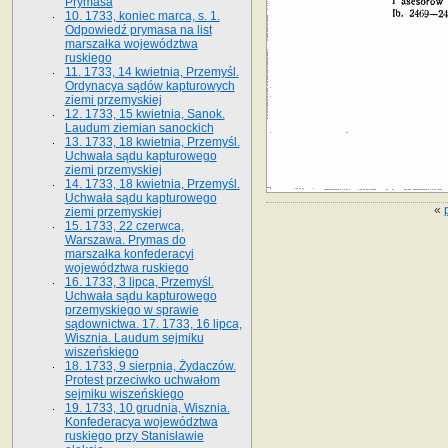
Prymasa
10. 1733, koniec marca, s. 1.
Odpowiedź prymasa na list
marszałka województwa
ruskiego
11. 1733, 14 kwietnia, Przemyśl.
Ordynacya sądów kapturowych
ziemi przemyskiej
12. 1733, 15 kwietnia, Sanok.
Laudum ziemian sanockich
13. 1733, 18 kwietnia, Przemyśl.
Uchwała sądu kapturowego
ziemi przemyskiej
14. 1733, 18 kwietnia, Przemyśl.
Uchwała sądu kapturowego
«
ziemi przemyskiej
15. 1733, 22 czerwca,
Warszawa. Prymas do
marszałka konfederacyi
województwa ruskiego
16. 1733, 3 lipca, Przemyśl.
Uchwała sądu kapturowego
przemyskiego w sprawie
sądownictwa. 17. 1733, 16 lipca,
Wisznia. Laudum sejmiku
wiszeńskiego
18. 1733, 9 sierpnia, Żydaczów.
Protest przeciwko uchwałom
sejmiku wiszeńskiego
19. 1733, 10 grudnia, Wisznia.
Konfederacya województwa
ruskiego przy Stanisławie