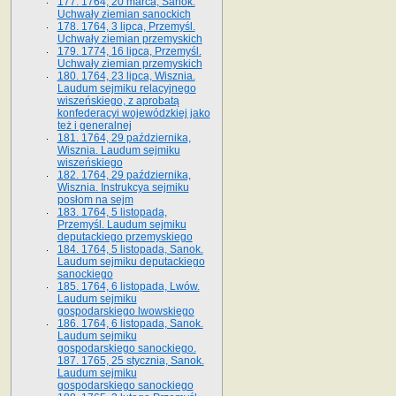
177. 1764, 20 marca, Sanok.
Uchwały ziemian sanockich
178. 1764, 3 lipca, Przemyśl.
Uchwały ziemian przemyskich
179. 1774, 16 lipca, Przemyśl.
Uchwały ziemian przemyskich
180. 1764, 23 lipca, Wisznia.
Laudum sejmiku relacyjnego
wiszeńskiego, z aprobatą
konfederacyi wojewódzkiej jako
też i generalnej
181. 1764, 29 października,
Wisznia. Laudum sejmiku
wiszeńskiego
182. 1764, 29 października,
Wisznia. Instrukcya sejmiku
posłom na sejm
183. 1764, 5 listopada,
Przemyśl. Laudum sejmiku
deputackiego przemyskiego
184. 1764, 5 listopada, Sanok.
Laudum sejmiku deputackiego
sanockiego
185. 1764, 6 listopada, Lwów.
Laudum sejmiku
gospodarskiego lwowskiego
186. 1764, 6 listopada, Sanok.
Laudum sejmiku
gospodarskiego sanockiego.
187. 1765, 25 stycznia, Sanok.
Laudum sejmiku
gospodarskiego sanockiego