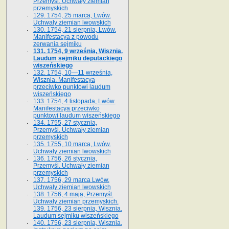
Przemyśl. Uchwały ziemian
przemyskich
129. 1754, 25 marca, Lwów.
Uchwały ziemian lwowskich
130. 1754, 21 sierpnia, Lwów.
Manifestacya z powodu
zerwania sejmiku
131. 1754, 9 września, Wisznia.
Laudum sejmiku deputackiego
wiszeńskiego
132. 1754, 10—11 września,
Wisznia. Manifestacya
przeciwko punktowi laudum
wiszeńskiego
133. 1754, 4 listopada, Lwów.
Manifestacya przeciwko
punktowi laudum wiszeńskiego
134. 1755, 27 stycznia,
Przemyśl. Uchwały ziemian
przemyskich
135. 1755, 10 marca, Lwów.
Uchwały ziemian lwowskich
136. 1756, 26 stycznia,
Przemyśl. Uchwały ziemian
przemyskich
137. 1756, 29 marca Lwów.
Uchwały ziemian lwowskich
138. 1756, 4 maja, Przemyśl.
Uchwały ziemian przemyskich.
139. 1756, 23 sierpnia, Wisznia.
Laudum sejmiku wiszeńskiego
140. 1756, 23 sierpnia, Wisznia.