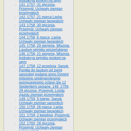
Instrukcya posłom na sejm
141. 1757, 31 stycznia,
Przemyśl. Uchwały ziemian
przemyskich
142. 1757, 21 marca Lwów.
Uchwały ziemian lwowskich
143. 1758, 30 stycznia,
Przemyśl. Uchwały ziemian
przemyskich
144. 1758, 6 marca, Lwów.
Uchwały ziemian lwowskich
145. 1758, 20 sierpnia, Wisznia.
Laudum sejmiku wiszeńskiego
146. 1758, 21 sierpnia, Wisznia.
Instrukcya sejmiku posłom na
sejm
147. 1758, 12 września, Sanok.
Punkta do laudum od ziemi
sanockiej podane anno Domini
milesimo septingentesimo
quinquagesimo octavo die 12
Septembris spisane. 148. 1759,
29 stycznia, Przemyśl. Limita
zjazdu ziemian przemyskich
149. 1759, 5 lutego, Sanok.
Uchwały ziemian sanockich
150. 1759, 26 marca, Lwów.
Uchwały ziemian lwowskich
151. 1759, 2 kwietnia, Przemyśl.
Uchwały ziemian przemyskich
152. 1760, 28 stycznia,
Przemyśl. Uchwały ziemian