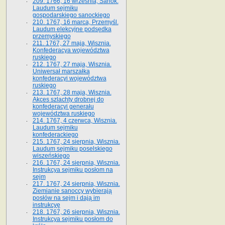
209. 1766, 16 września, Sanok.
Laudum sejmiku
gospodarskiego sanockiego
210. 1767, 16 marca, Przemyśl.
Laudum elekcyjne podsędka
przemyskiego
211. 1767, 27 maja, Wisznia.
Konfederacya województwa
ruskiego
212. 1767, 27 maja, Wisznia.
Uniwersał marszałka
konfederacyi województwa
ruskiego
213. 1767, 28 maja, Wisznia.
Akces szlachty drobnej do
konfederacyi generału
województwa ruskiego
214. 1767, 4 czerwca, Wisznia.
Laudum sejmiku
konfederackiego
215. 1767, 24 sierpnia, Wisznia.
Laudum sejmiku poselskiego
wiszeńskiego
216. 1767, 24 sierpnia, Wisznia.
Instrukcya sejmiku posłom na
sejm
217. 1767, 24 sierpnia, Wisznia.
Ziemianie sanoccy wybierają
posłów na sejm i dają im
instrukcyę
218. 1767, 26 sierpnia, Wisznia.
Instrukcya sejmiku posłom do