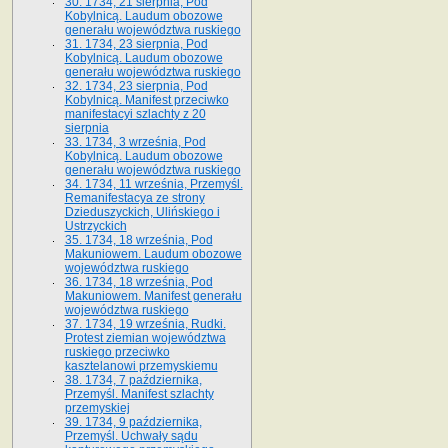
30. 1734, 21 sierpnia, Pod
Kobylnicą. Laudum obozowe
generału województwa ruskiego
31. 1734, 23 sierpnia, Pod
Kobylnicą. Laudum obozowe
generału województwa ruskiego
32. 1734, 23 sierpnia, Pod
Kobylnicą. Manifest przeciwko
manifestacyi szlachty z 20
sierpnia
33. 1734, 3 września, Pod
Kobylnicą. Laudum obozowe
generału województwa ruskiego
34. 1734, 11 września, Przemyśl.
Remanifestacya ze strony
Dzieduszyckich, Ulińskiego i
Ustrzyckich
35. 1734, 18 września, Pod
Makuniowem. Laudum obozowe
województwa ruskiego
36. 1734, 18 września, Pod
Makuniowem. Manifest generału
województwa ruskiego
37. 1734, 19 września, Rudki.
Protest ziemian województwa
ruskiego przeciwko
kasztelanowi przemyskiemu
38. 1734, 7 października,
Przemyśl. Manifest szlachty
przemyskiej
39. 1734, 9 października,
Przemyśl. Uchwały sądu