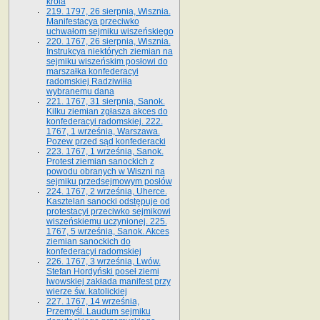
króla
219. 1797, 26 sierpnia, Wisznia.
Manifestacya przeciwko
uchwałom sejmiku wiszeńskiego
220. 1767, 26 sierpnia, Wisznia.
Instrukcya niektórych ziemian na
sejmiku wiszeńskim posłowi do
marszałka konfe­deracyi
radomskiej Radziwiłła
wybranemu dana
221. 1767, 31 sierpnia, Sanok.
Kilku ziemian zgłasza akces do
konfederacyi radomskiej. 222.
1767, 1 września, Warszawa.
Pozew przed sąd konfederacki
223. 1767, 1 września, Sanok.
Protest ziemian sanockich z
powodu obranych w Wiszni na
sejmiku przedsejmo­wym posłów
224. 1767, 2 września, Uherce.
Kasztelan sanocki odstępuje od
protestacyi przeciwko sejmikowi
wiszeńskiemu uczynionej. 225.
1767, 5 września, Sanok. Akces
ziemian sanockich do
konfederacyi radomskiej
226. 1767, 3 września, Lwów.
Stefan Hordyński poseł ziemi
lwowskiej zakłada manifest przy
wierze św. ka­tolickiej
227. 1767, 14 września,
Przemyśl. Laudum sejmiku