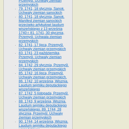
Przemyśl. Uchwały ziemian
przemyskich
79. 1741, 18 stycznia, Sanok.
Uchwały ziemian sanockich
80. 1741, 18 stycznia, Sanok.
Manifest ziemian sanockich
przeciwko artykułowi laudum
wiszeńskiego z 13 wrze­śnia
1740 r. 81. 1741, 30 stycznia,
Przemyśl. Uchwała ziemian
przemyskich
82. 1741, 17 lipca, Przemyśl.
Uchwały ziemian przemyskich
83. 1741, 23 października,
Przemyśl. Uchwały ziemian
przemyskich
84. 1742, 29 stycznia, Przemyśl.
Uchwały ziemian przemyskich
85. 1742, 16 lipca, Przemyśl.
Uchwały ziemian przemyskich.
86. 1742, 10 września, Wisznia.
Laudum sejmiku deputackiego
wiszeńskiego
87. 1742, 5 listopada, Przemyśl.
Uchwały ziemian przemyskich
88. 1743, 9 września, Wisznia.
Laudum sejmiku deputackiego
wiszeńskiego. 89. 1744, 28
stycznia, Przemyśl. Uchwały
ziemian przemyskich
90. 1744, 14 września, Wisznia.
Laudum sejmiku deputackiego