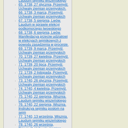
Laudum sejmiku wiszeńskiego
65. 1738, 27 stycznia, Przemyśl.
Uchwały ziemian przemyskich­­.
66. 1738, 3 marca, Przemyśl.
Uchwały ziemian przemyskich­
67. 1738, 5 sierpnia, Lwów.
Laudum w sprawie elekcyi
podkomorzego lwowskiego
68. 1738, 6 sierpnia, Lwów.
Manifestacya przeciw udziałowi
w elekcyach sejmikowych z
powodu zasądzenia w procesie.
69. 1739, 9 marca, Przemyśl.
Uchwały ziemian przemyskich
70. 1739, 27 kwietnia, Przemyśl.
Uchwały ziemian przemyskich
71. 1739, 20 lipca, Przemyśl.
Uchwały ziemian przemyskich
72. 1739, 2 listopada, Przemyśl.
Uchwały ziemian przemyskich
73. 1740, 26 stycznia, Przemyśl.
Uchwały ziemian przemyskich
74. 1740, 4 kwietnia, Przemyśl.
Uchwały ziemian przemyskich
75. 1740, 22 sierpnia, Wisznia.
Laudum sejmiku wiszeńskiego
76. 1740, 22 sierpnia, Wisznia.
Instrukcya sejmiku posłom na
sejm
77. 1740, 13 września, Wisznia.
Laudum sejmiku wiszeńskiego
78. 1740, 26 września,