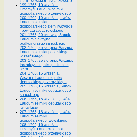
ziemi lwowskiej i żydaczowskiej
199. 1765, 10 września,
Przemyśl. Laudum sejmiku
gospodarskiego przemyskiego
200. 1765, 10 września, Lwów.
Laudum sejmiku
gospodarskiego ziemi lwowskiej
i powiatu żydaczowskiego
201. 1766, 30 czerwca, Sanok.
Laudum elekcyjne
podkomorzego sanockiego
202. 1766, 25 sierpnia, Wisznia.
Laudum sejmiku poselskiego
wiszeńskiego
203. 1766, 25 sierpnia, Wisznia.
Instrukcya sejmiku posłom na
sejm
204. 1766, 15 września,
Wisznia. Laudum sejmiku
deputackiego przemyskiego
205. 1766, 15 września, Sanok.
Laudum sejmiku deputackiego
sanockiego
206. 1766, 15 września, Lwów.
Laudum sejmiku deputackiego
lwowskiego
207. 1766, 16 września, Lwów.
Laudum sejmiku
gospodarskiego lwowskiego
208. 1766, 16 września,
Przemyśl. Laudum sejmiku
gospodarskiego przemyskiego