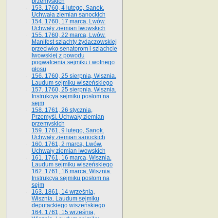
przemyskich
153. 1760, 4 lutego, Sanok.
Uchwała ziemian sanockich
154. 1760, 17 marca, Lwów.
Uchwały ziemian lwowskich
155. 1760, 22 marca, Lwów.
Manifest szlachty żydaczowskiej
przeciwko senatorom i szlachcie
lwowskiej z po­wodu
pogwałcenia sejmiku i wolnego
głosu
156. 1760, 25 sierpnia, Wisznia.
Laudum sejmiku wiszeńskiego
157. 1760, 25 sierpnia, Wisznia.
Instrukcya sejmiku posłom na
sejm
158. 1761, 26 stycznia,
Przemyśl. Uchwały ziemian
przemyskich
159. 1761, 9 lutego, Sanok.
Uchwały ziemian sanockich
160. 1761, 2 marca, Lwów.
Uchwały ziemian lwowskich
161. 1761, 16 marca, Wisznia.
Laudum sejmiku wiszeńskiego
162. 1761, 16 marca, Wisznia.
Instrukcya sejmiku posłom na
sejm
163. 1861, 14 września,
Wisznia. Laudum sejmiku
deputackiego wiszeńskiego
164. 1761, 15 września,