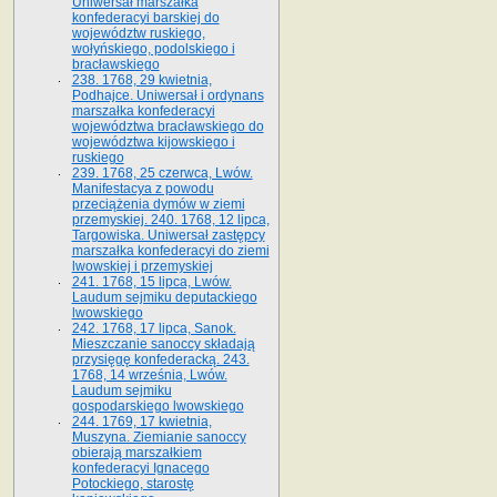
Uniwersał marszałka
konfederacyi barskiej do
województw ruskiego,
wołyńskiego, podolskiego i
bracławskiego
238. 1768, 29 kwietnia,
Podhajce. Uniwersał i ordynans
marszałka konfederacyi
województwa bracławskiego do
wo­jewództwa kijowskiego i
ruskiego
239. 1768, 25 czerwca, Lwów.
Manifestacya z powodu
przeciążenia dymów w ziemi
przemyskiej. 240. 1768, 12 lipca,
Targowiska. Uniwersał zastępcy
marszałka konfederacyi do ziemi
lwowskiej i przemyskiej
241. 1768, 15 lipca, Lwów.
Laudum sejmiku deputackiego
lwowskiego
242. 1768, 17 lipca, Sanok.
Mieszczanie sanoccy składają
przysięgę konfederacką. 243.
1768, 14 września, Lwów.
Laudum sejmiku
gospodarskiego lwowskiego
244. 1769, 17 kwietnia,
Muszyna. Ziemianie sanoccy
obierają marszałkiem
konfederacyi Ignacego
Potockiego, starostę