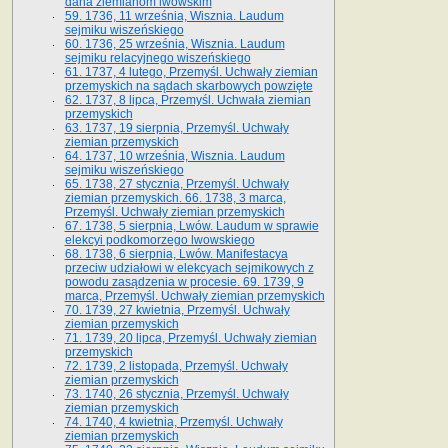
dana ziemianom lwowskim
59. 1736, 11 września, Wisznia. Laudum
sejmiku wiszeńskiego
60. 1736, 25 września, Wisznia. Laudum
sejmiku relacyjnego wiszeńskiego
61. 1737, 4 lutego, Przemyśl. Uchwały ziemian
przemyskich na sądach skarbowych powzięte
62. 1737, 8 lipca, Przemyśl. Uchwała ziemian
przemyskich
63. 1737, 19 sierpnia, Przemyśl. Uchwały
ziemian przemyskich
64. 1737, 10 września, Wisznia. Laudum
sejmiku wiszeńskiego
65. 1738, 27 stycznia, Przemyśl. Uchwały
ziemian przemyskich­­. 66. 1738, 3 marca,
Przemyśl. Uchwały ziemian przemyskich­
67. 1738, 5 sierpnia, Lwów. Laudum w sprawie
elekcyi podkomorzego lwowskiego
68. 1738, 6 sierpnia, Lwów. Manifestacya
przeciw udziałowi w elekcyach sejmikowych z
powodu zasądzenia w procesie. 69. 1739, 9
marca, Przemyśl. Uchwały ziemian przemyskich
70. 1739, 27 kwietnia, Przemyśl. Uchwały
ziemian przemyskich
71. 1739, 20 lipca, Przemyśl. Uchwały ziemian
przemyskich
72. 1739, 2 listopada, Przemyśl. Uchwały
ziemian przemyskich
73. 1740, 26 stycznia, Przemyśl. Uchwały
ziemian przemyskich
74. 1740, 4 kwietnia, Przemyśl. Uchwały
ziemian przemyskich