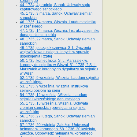
koronnego
44. 1734, 4 grudnia, Sanok. Uchwały sądu
kapturowego sanockiego
45. 1735, 3 marca, Sanok. Uchwały ziemian
sanockich
46. 1735, 14 marca, Wisznia. Laudum sejmiku
wiszeńskiego
47. 1735, 14 marca, Wisznia. Instrukcya sejmiku
dana posłom do króla
48. 1735, 22 marca, Sanok. Uchwały ziemian
sanockich
49. 1735, początek czerwca, S. L. Życzenia
województwa ruskiego i innych w sprawie
uspokojenia Rzptej
50. 1735, koniec lipca, S. L. Marszałek w.
koronny do sejmiku w Wiszni. 51. 1735, ? S. L.
Marszałek w. koronny do dygnitarzy na sejmiku
w Wiszni
52. 1735, 9 września, Wisznia. Laudum sejmiku
wiszeńskiego
53. 1735, 9 września, Wisznia. Instrukcya
sejmiku posłom na sejm
54. 1735, 12 września, Wisznia. Laudum
sejmiku wiszeńskiego deputackiego
55. 1735, 13 września, Wisznia. Uchwała
ziemian sanockich powzięta na sejmiku
wiszeńskim
56. 1736, 27 lutego, Sanok. Uchwały ziemian
sanockich
57. 1736, 20 kwietnia, Załoźce. Uniwersał
hetmana w. koronnego. 58. 1736. 20 kwietnia,
Załoźce. Odpowiedź hetmana w. koronnego