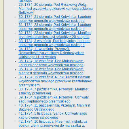
ruskiego
29. 1734, 20 sierpnia, Pod Ryszkową Wolą.
Manifest przeciwko duktorowi konfederackiemu
Sołtykowi
30. 1734, 21 sierpnia, Pod Kobylnicą. Laudum
obozowe generału województwa ruskiego
31. 1734, 23 sierpnia, Pod Kobylnicą. Laudum
obozowe generału województwa ruskiego
32. 1734, 23 sierpnia, Pod Kobylnicą. Manifest
przeciwko manifestacyi szlachty z 20 sierpnia
33. 1734, 3 września, Pod Kobylnicą. Laudum
obozowe generału województwa ruskiego
34. 1734, 11 września, Przemyśl.
Remanifestacya ze strony Dzieduszyckich,
Ulińskiego i Ustrzyckich
35. 1734, 18 września, Pod Makuniowem.
Laudum obozowe województwa ruskiego
36. 1734, 18 września, Pod Makuniowem.
Manifest generału województwa ruskiego
37. 1734, 19 września, Rudki. Protest ziemian
województwa ruskiego przeciwko kasztelanowi
przemyskiemu
38. 1734, 7 października, Przemyśl. Manifest
szlachty przemyskiej
39. 1734, 9 października, Przemyśl. Uchwały
sądu kapturowego przemyskiego
40. 1734, 11 października, Przemyśl. Manifest
Bazylego Ustrzyckiego
41. 1734, 5 listopada, Sanok. Uchwały sądu
kapturowego sanockiego
42. 1734, 10 listopada, Przemyśl. Instrukcya
posłom ziemi przemyskiej do marszałka w.