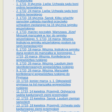
Przedmowa
1. 1731, 9 stycznia, Lwów. Uchwała sądu boni
ordinis lwowskiego
2. 1732, 24 marca, Lwów. Uchwała sądu boni
ordinis lwowskiego
3. 1733, 16 stycznia, Sanok. Kilku szlachty
sanockiej zakłada manifest przeciwko
uchwałom zwołanego na 16 stycz­nia sejmiku
wiszeńskiego
4. 1733, marzec początek, Warszawa. Józef
Mniszek marszałek w. kor. do sejmiku
wiszeńskiego. 5. 1733, 16 marca, Wisznia.
Instrukcya sejmiku wiszeńskiego posłom na
sejm konwokacyjny
6. 1733, 18 marca, Wisznia. Instrukcya sejmiku
dana posłom do marszałka w. koronnego. 7.
1733, 20 marca, Wisznia. Konfederacya
województwa ruskiego
8. 1733, 26 marca, Wisznia. Laudum ziem
skonfederowanych województwa ruskiego
9. 1733, 26 marca, Wisznia. Marszałek
konfederacyi województwa ruskiego do
Prymasa
10. 1733, koniec marca, s. 1. Odpowiedź
prymasa na list marszałka województwa
ruskiego
11. 1733, 14 kwietnia, Przemyśl. Ordynacya
sądów kapturowych ziemi przemyskiej
12. 1733, 15 kwietnia, Sanok. Laudum ziemian
sanockich
13. 1733, 18 kwietnia, Przemyśl. Uchwała sądu
kapturowego ziemi przemyskiej