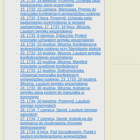
14. 1733, 18 kwietnia, Przemyśl. Uchwała sądu
kapturowego ziemi przemyskiej
15. 1733, 22 czerwca, Warszawa. Prymas do
marszałka konfederacyi województwa ruskiego
16. 1733, 3 lipca, Przemyśl. Uchwała sądu
kapturowego przemyskiego w sprawie
sądownictwa. 17. 1733, 16 lipca, Wisznia.
Laudum sejmiku wiszeńskiego
18. 1733, 9 sierpnia, Żydaczów. Protest
przeciwko uchwałom sejmiku wiszeńskiego
19. 1733, 10 grudnia, Wisznia. Konfederacya
województwa ruskiego przy Stanisławie elekcie
20. 1733, 10 grudnia, Wisznia. Laudum sejmiku
konfederackiego wiszeńskiego
21. 1733, 10 grudnia, Wisznia. Manifest
przeciwko powtórnej konfederacyi
22. 1733, 12 grudnia, Dołhomościska.
Uniwersał marszałka konfederacyi
województwa ruskiego. 23. 1733, 29 grudnia,
Wisznia. Laudum sejmiku wiszeńskiego
24. 1733, 30 grudnia, Wisznia. Instrukcya
sejmiku dana posłom do marszałka w.
koronnego
25. 1734, 30 kwietnia, Przemyśl. Laudum
ziemian przemyskich
26. 1734, 7 czerwca, Sanok. Laudum ziemian
sanockich
27. 1734, 7 czerwca, Sanok. Instrukcya dla
komisarza do zlustrowania chorągwi
delegowanego
28. 1734, 6 lipca, Pod Szczutkowem. Punkt z
laudum konfederackiego województwa