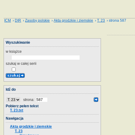
ICM
›
DIR
›
Zasoby polskie
›
Akta grodzkie i ziemskie
›
T. 23
› strona 587
Wyszukiwanie
w książce
szukaj w całej serii
Idź do
strona:
Pobierz pełen tekst
T. 23.txt
Nawigacja
Akta grodzkie i ziemskie
T. 23