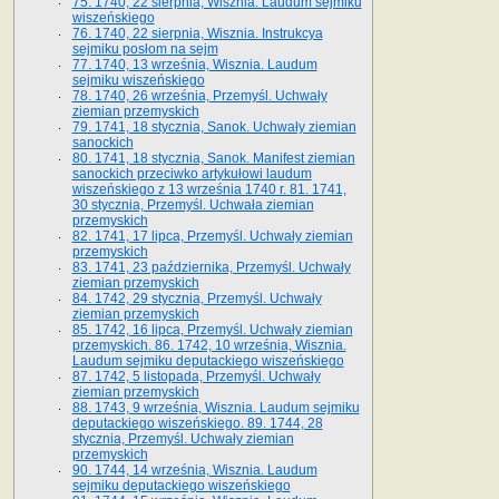
75. 1740, 22 sierpnia, Wisznia. Laudum sejmiku
wiszeńskiego
76. 1740, 22 sierpnia, Wisznia. Instrukcya
sejmiku posłom na sejm
77. 1740, 13 września, Wisznia. Laudum
sejmiku wiszeńskiego
78. 1740, 26 września, Przemyśl. Uchwały
ziemian przemyskich
79. 1741, 18 stycznia, Sanok. Uchwały ziemian
sanockich
80. 1741, 18 stycznia, Sanok. Manifest ziemian
sanockich przeciwko artykułowi laudum
wiszeńskiego z 13 wrze­śnia 1740 r. 81. 1741,
30 stycznia, Przemyśl. Uchwała ziemian
przemyskich
82. 1741, 17 lipca, Przemyśl. Uchwały ziemian
przemyskich
83. 1741, 23 października, Przemyśl. Uchwały
ziemian przemyskich
84. 1742, 29 stycznia, Przemyśl. Uchwały
ziemian przemyskich
85. 1742, 16 lipca, Przemyśl. Uchwały ziemian
przemyskich. 86. 1742, 10 września, Wisznia.
Laudum sejmiku deputackiego wiszeńskiego
87. 1742, 5 listopada, Przemyśl. Uchwały
ziemian przemyskich
88. 1743, 9 września, Wisznia. Laudum sejmiku
deputackiego wiszeńskiego. 89. 1744, 28
stycznia, Przemyśl. Uchwały ziemian
przemyskich
90. 1744, 14 września, Wisznia. Laudum
sejmiku deputackiego wiszeńskiego