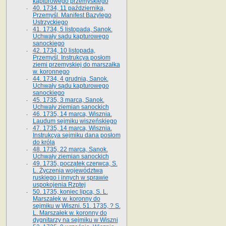
kapturowego przemyskiego
40. 1734, 11 października,
Przemyśl. Manifest Bazylego
Ustrzyckiego
41. 1734, 5 listopada, Sanok.
Uchwały sądu kapturowego
sanockiego
42. 1734, 10 listopada,
Przemyśl. Instrukcya posłom
ziemi przemyskiej do marszałka
w. koronnego
44. 1734, 4 grudnia, Sanok.
Uchwały sądu kapturowego
sanockiego
45. 1735, 3 marca, Sanok.
Uchwały ziemian sanockich
46. 1735, 14 marca, Wisznia.
Laudum sejmiku wiszeńskiego
47. 1735, 14 marca, Wisznia.
Instrukcya sejmiku dana posłom
do króla
48. 1735, 22 marca, Sanok.
Uchwały ziemian sanockich
49. 1735, początek czerwca, S.
L. Życzenia województwa
ruskiego i innych w sprawie
uspokojenia Rzptej
50. 1735, koniec lipca, S. L.
Marszałek w. koronny do
sejmiku w Wiszni. 51. 1735, ? S.
L. Marszałek w. koronny do
dygnitarzy na sejmiku w Wiszni