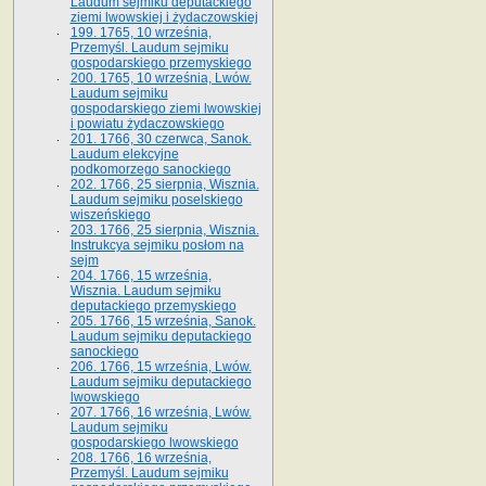
Laudum sejmiku deputackiego
ziemi lwowskiej i żydaczowskiej
199. 1765, 10 września,
Przemyśl. Laudum sejmiku
gospodarskiego przemyskiego
200. 1765, 10 września, Lwów.
Laudum sejmiku
gospodarskiego ziemi lwowskiej
i powiatu żydaczowskiego
201. 1766, 30 czerwca, Sanok.
Laudum elekcyjne
podkomorzego sanockiego
202. 1766, 25 sierpnia, Wisznia.
Laudum sejmiku poselskiego
wiszeńskiego
203. 1766, 25 sierpnia, Wisznia.
Instrukcya sejmiku posłom na
sejm
204. 1766, 15 września,
Wisznia. Laudum sejmiku
deputackiego przemyskiego
205. 1766, 15 września, Sanok.
Laudum sejmiku deputackiego
sanockiego
206. 1766, 15 września, Lwów.
Laudum sejmiku deputackiego
lwowskiego
207. 1766, 16 września, Lwów.
Laudum sejmiku
gospodarskiego lwowskiego
208. 1766, 16 września,
Przemyśl. Laudum sejmiku