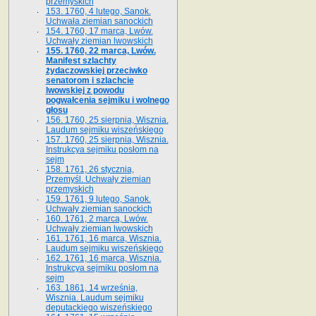
przemyskich
153. 1760, 4 lutego, Sanok.
Uchwała ziemian sanockich
154. 1760, 17 marca, Lwów.
Uchwały ziemian lwowskich
155. 1760, 22 marca, Lwów.
Manifest szlachty
żydaczowskiej przeciwko
senatorom i szlachcie
lwowskiej z po­wodu
pogwałcenia sejmiku i wolnego
głosu
156. 1760, 25 sierpnia, Wisznia.
Laudum sejmiku wiszeńskiego
157. 1760, 25 sierpnia, Wisznia.
Instrukcya sejmiku posłom na
sejm
158. 1761, 26 stycznia,
Przemyśl. Uchwały ziemian
przemyskich
159. 1761, 9 lutego, Sanok.
Uchwały ziemian sanockich
160. 1761, 2 marca, Lwów.
Uchwały ziemian lwowskich
161. 1761, 16 marca, Wisznia.
Laudum sejmiku wiszeńskiego
162. 1761, 16 marca, Wisznia.
Instrukcya sejmiku posłom na
sejm
163. 1861, 14 września,
Wisznia. Laudum sejmiku
deputackiego wiszeńskiego