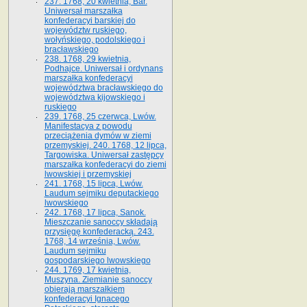
237. 1768, 20 kwietnia, Bar.
Uniwersał marszałka
konfederacyi barskiej do
województw ruskiego,
wołyńskiego, podolskiego i
bracławskiego
238. 1768, 29 kwietnia,
Podhajce. Uniwersał i ordynans
marszałka konfederacyi
województwa bracławskiego do
wo­jewództwa kijowskiego i
ruskiego
239. 1768, 25 czerwca, Lwów.
Manifestacya z powodu
przeciążenia dymów w ziemi
przemyskiej. 240. 1768, 12 lipca,
Targowiska. Uniwersał zastępcy
marszałka konfederacyi do ziemi
lwowskiej i przemyskiej
241. 1768, 15 lipca, Lwów.
Laudum sejmiku deputackiego
lwowskiego
242. 1768, 17 lipca, Sanok.
Mieszczanie sanoccy składają
przysięgę konfederacką. 243.
1768, 14 września, Lwów.
Laudum sejmiku
gospodarskiego lwowskiego
244. 1769, 17 kwietnia,
Muszyna. Ziemianie sanoccy
obierają marszałkiem
konfederacyi Ignacego