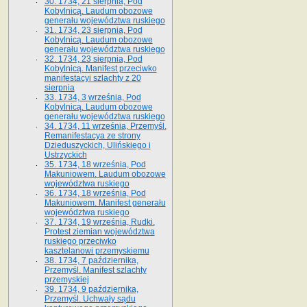
30. 1734, 21 sierpnia, Pod
Kobylnicą. Laudum obozowe
generału województwa ruskiego
31. 1734, 23 sierpnia, Pod
Kobylnicą. Laudum obozowe
generału województwa ruskiego
32. 1734, 23 sierpnia, Pod
Kobylnicą. Manifest przeciwko
manifestacyi szlachty z 20
sierpnia
33. 1734, 3 września, Pod
Kobylnicą. Laudum obozowe
generału województwa ruskiego
34. 1734, 11 września, Przemyśl.
Remanifestacya ze strony
Dzieduszyckich, Ulińskiego i
Ustrzyckich
35. 1734, 18 września, Pod
Makuniowem. Laudum obozowe
województwa ruskiego
36. 1734, 18 września, Pod
Makuniowem. Manifest generału
województwa ruskiego
37. 1734, 19 września, Rudki.
Protest ziemian województwa
ruskiego przeciwko
kasztelanowi przemyskiemu
38. 1734, 7 października,
Przemyśl. Manifest szlachty
przemyskiej
39. 1734, 9 października,
Przemyśl. Uchwały sądu