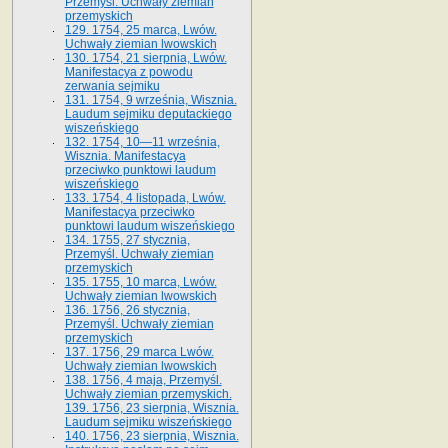
Przemyśl. Uchwały ziemian
przemyskich
129. 1754, 25 marca, Lwów.
Uchwały ziemian lwowskich
130. 1754, 21 sierpnia, Lwów.
Manifestacya z powodu
zerwania sejmiku
131. 1754, 9 września, Wisznia.
Laudum sejmiku deputackiego
wiszeńskiego
132. 1754, 10—11 września,
Wisznia. Manifestacya
przeciwko punktowi laudum
wiszeńskiego
133. 1754, 4 listopada, Lwów.
Manifestacya przeciwko
punktowi laudum wiszeńskiego
134. 1755, 27 stycznia,
Przemyśl. Uchwały ziemian
przemyskich
135. 1755, 10 marca, Lwów.
Uchwały ziemian lwowskich
136. 1756, 26 stycznia,
Przemyśl. Uchwały ziemian
przemyskich
137. 1756, 29 marca Lwów.
Uchwały ziemian lwowskich
138. 1756, 4 maja, Przemyśl.
Uchwały ziemian przemyskich.
139. 1756, 23 sierpnia, Wisznia.
Laudum sejmiku wiszeńskiego
140. 1756, 23 sierpnia, Wisznia.