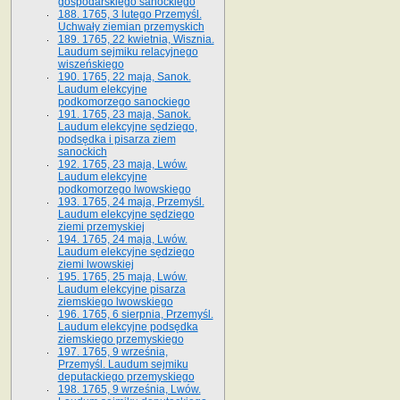
gospodarskiego sanockiego
188. 1765, 3 lutego Przemyśl.
Uchwały ziemian przemyskich
189. 1765, 22 kwietnia, Wisznia.
Laudum sejmiku relacyjnego
wiszeńskiego
190. 1765, 22 maja, Sanok.
Laudum elekcyjne
podkomorzego sanockiego
191. 1765, 23 maja, Sanok.
Laudum elekcyjne sędziego,
podsędka i pisarza ziem
sanockich
192. 1765, 23 maja, Lwów.
Laudum elekcyjne
podkomorzego lwowskiego
193. 1765, 24 maja, Przemyśl.
Laudum elekcyjne sędziego
ziemi przemyskiej
194. 1765, 24 maja, Lwów.
Laudum elekcyjne sędziego
ziemi lwowskiej
195. 1765, 25 maja, Lwów.
Laudum elekcyjne pisarza
ziemskiego lwowskiego
196. 1765, 6 sierpnia, Przemyśl.
Laudum elekcyjne podsędka
ziemskiego przemyskiego
197. 1765, 9 września,
Przemyśl. Laudum sejmiku
deputackiego przemyskiego
198. 1765, 9 września, Lwów.