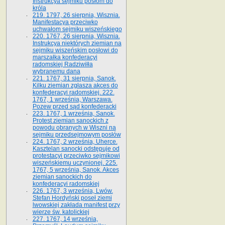
Instrukcya sejmiku posłom do
króla
219. 1797, 26 sierpnia, Wisznia.
Manifestacya przeciwko
uchwałom sejmiku wiszeńskiego
220. 1767, 26 sierpnia, Wisznia.
Instrukcya niektórych ziemian na
sejmiku wiszeńskim posłowi do
marszałka konfe­deracyi
radomskiej Radziwiłła
wybranemu dana
221. 1767, 31 sierpnia, Sanok.
Kilku ziemian zgłasza akces do
konfederacyi radomskiej. 222.
1767, 1 września, Warszawa.
Pozew przed sąd konfederacki
223. 1767, 1 września, Sanok.
Protest ziemian sanockich z
powodu obranych w Wiszni na
sejmiku przedsejmo­wym posłów
224. 1767, 2 września, Uherce.
Kasztelan sanocki odstępuje od
protestacyi przeciwko sejmikowi
wiszeńskiemu uczynionej. 225.
1767, 5 września, Sanok. Akces
ziemian sanockich do
konfederacyi radomskiej
226. 1767, 3 września, Lwów.
Stefan Hordyński poseł ziemi
lwowskiej zakłada manifest przy
wierze św. ka­tolickiej
227. 1767, 14 września,