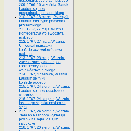
gospodarskiego przemyskiego
209. 1766, 16 września, Sanok.
Laudum sejmiku
gospodarskiego sanockiego
210. 1767, 16 marca, Przemyśl.
Laudum elekcyjne podsędka
przemyskiego
211. 1767, 27 maja, Wisznia.
Konfederacya województwa
ruskiego
212. 1767, 27 maja, Wisznia.
Uniwersał marszałka
konfederacyi województwa
ruskiego
213. 1767, 28 maja, Wisznia.
Akces szlachty drobnej do
konfederacyi generału
województwa ruskiego
214. 1767, 4 czerwca, Wisznia.
Laudum sejmiku
konfederackiego
215. 1767, 24 sierpnia, Wisznia.
Laudum sejmiku poselskiego
wiszeńskiego
216. 1767, 24 sierpnia, Wisznia.
Instrukcya sejmiku posłom na
sejm
217. 1767, 24 sierpnia, Wisznia.
Ziemianie sanoccy wybierają
posłów na sejm i dają im
instrukcyę
218. 1767, 26 sierpnia, Wisznia.