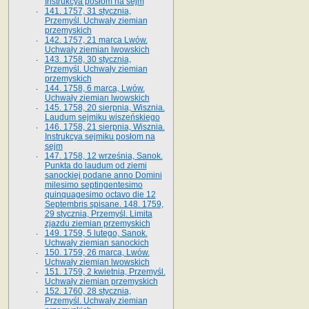
Instrukcya posłom na sejm
141. 1757, 31 stycznia,
Przemyśl. Uchwały ziemian
przemyskich
142. 1757, 21 marca Lwów.
Uchwały ziemian lwowskich
143. 1758, 30 stycznia,
Przemyśl. Uchwały ziemian
przemyskich
144. 1758, 6 marca, Lwów.
Uchwały ziemian lwowskich
145. 1758, 20 sierpnia, Wisznia.
Laudum sejmiku wiszeńskiego
146. 1758, 21 sierpnia, Wisznia.
Instrukcya sejmiku posłom na
sejm
147. 1758, 12 września, Sanok.
Punkta do laudum od ziemi
sanockiej podane anno Domini
milesimo septingentesimo
quinquagesimo octavo die 12
Septembris spisane. 148. 1759,
29 stycznia, Przemyśl. Limita
zjazdu ziemian przemyskich
149. 1759, 5 lutego, Sanok.
Uchwały ziemian sanockich
150. 1759, 26 marca, Lwów.
Uchwały ziemian lwowskich
151. 1759, 2 kwietnia, Przemyśl.
Uchwały ziemian przemyskich
152. 1760, 28 stycznia,
Przemyśl. Uchwały ziemian