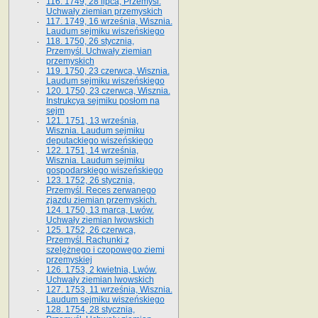
116. 1749, 28 lipca, Przemyśl.
Uchwały ziemian przemyskich
117. 1749, 16 września, Wisznia.
Laudum sejmiku wiszeńskiego
118. 1750, 26 stycznia,
Przemyśl. Uchwały ziemian
przemyskich
119. 1750, 23 czerwca, Wisznia.
Laudum sejmiku wiszeńskiego
120. 1750, 23 czerwca, Wisznia.
Instrukcya sejmiku posłom na
sejm
121. 1751, 13 września,
Wisznia. Laudum sejmiku
deputackiego wiszeńskiego
122. 1751, 14 września,
Wisznia. Laudum sejmiku
gospodarskiego wiszeńskiego
123. 1752, 26 stycznia,
Przemyśl. Reces zerwanego
zjazdu ziemian przemyskich.
124. 1750, 13 marca, Lwów.
Uchwały ziemian lwowskich
125. 1752, 26 czerwca,
Przemyśl. Rachunki z
szelężnego i czopowego ziemi
przemyskiej
126. 1753, 2 kwietnia, Lwów.
Uchwały ziemian lwowskich
127. 1753, 11 września, Wisznia.
Laudum sejmiku wiszeńskiego
128. 1754, 28 stycznia,