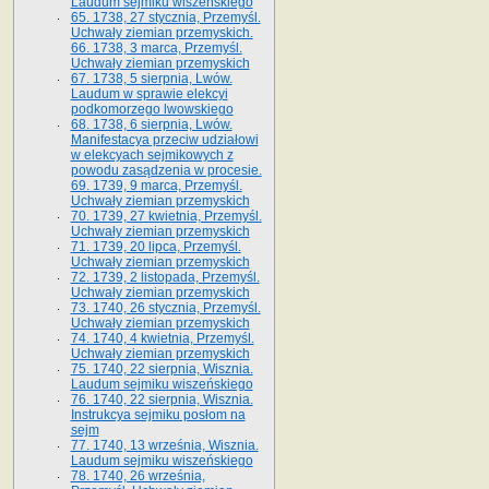
Laudum sejmiku wiszeńskiego
65. 1738, 27 stycznia, Przemyśl.
Uchwały ziemian przemyskich­­.
66. 1738, 3 marca, Przemyśl.
Uchwały ziemian przemyskich­
67. 1738, 5 sierpnia, Lwów.
Laudum w sprawie elekcyi
podkomorzego lwowskiego
68. 1738, 6 sierpnia, Lwów.
Manifestacya przeciw udziałowi
w elekcyach sejmikowych z
powodu zasądzenia w procesie.
69. 1739, 9 marca, Przemyśl.
Uchwały ziemian przemyskich
70. 1739, 27 kwietnia, Przemyśl.
Uchwały ziemian przemyskich
71. 1739, 20 lipca, Przemyśl.
Uchwały ziemian przemyskich
72. 1739, 2 listopada, Przemyśl.
Uchwały ziemian przemyskich
73. 1740, 26 stycznia, Przemyśl.
Uchwały ziemian przemyskich
74. 1740, 4 kwietnia, Przemyśl.
Uchwały ziemian przemyskich
75. 1740, 22 sierpnia, Wisznia.
Laudum sejmiku wiszeńskiego
76. 1740, 22 sierpnia, Wisznia.
Instrukcya sejmiku posłom na
sejm
77. 1740, 13 września, Wisznia.
Laudum sejmiku wiszeńskiego
78. 1740, 26 września,