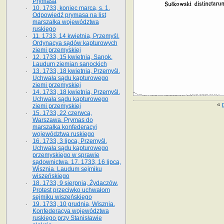
Prymasa
10. 1733, koniec marca, s. 1.
Odpowiedź prymasa na list
marszałka województwa
ruskiego
11. 1733, 14 kwietnia, Przemyśl.
Ordynacya sądów kapturowych
ziemi przemyskiej
12. 1733, 15 kwietnia, Sanok.
Laudum ziemian sanockich
13. 1733, 18 kwietnia, Przemyśl.
Uchwała sądu kapturowego
ziemi przemyskiej
14. 1733, 18 kwietnia, Przemyśl.
Uchwała sądu kapturowego
«
ziemi przemyskiej
15. 1733, 22 czerwca,
Warszawa. Prymas do
marszałka konfederacyi
województwa ruskiego
16. 1733, 3 lipca, Przemyśl.
Uchwała sądu kapturowego
przemyskiego w sprawie
sądownictwa. 17. 1733, 16 lipca,
Wisznia. Laudum sejmiku
wiszeńskiego
18. 1733, 9 sierpnia, Żydaczów.
Protest przeciwko uchwałom
sejmiku wiszeńskiego
19. 1733, 10 grudnia, Wisznia.
Konfederacya województwa
ruskiego przy Stanisławie