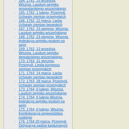
164. 1761, 15 września,
Wisznia. Laudum sejmiku
gospodarskiego wiszeńskiego
165. 1762, 1 lutego, Przemyśl.
Uchwały ziemian przemyskich
166. 1762, 22 marca, Lwów.
Uchwały ziemian lwowskich
167. 1762, 23 sierpnia, Wisznia.
Laudum sejmiku wiszeńskiego
168. 1762, 23 sierpnia, Wisznia.
Instrukcya sejmiku posłom na
sejm
169. 1762, 13 września,
Wisznia. Laudum sejmiku
deputackiego wiszeńskiego.
170. 1763, 31 stycznia,
Przemyśl. Limita kongresu
ziemian przemyskich
171. 1763, 14 marca, Lwów.
Uchwały ziemian lwowskich
172. 1763, 28 marca, Przemyśl.
Uchwały ziemian przemyskich
173. 1764, 6 lutego, Wisznia.
Laudum sejmiku wiszeńskiego
174. 1764, 6 lutego Wisznia.
Instrukcya sejmiku posłom na
sejm
175. 1764, 6 lutego, Wisznia.
Konfederacya województwa
ruskiego
176. 1764 20 marca, Przemyśl.
Ordynacya sądów kapturowych