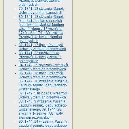
Przemyśl. Uchwały ziemian
przemyskich
79. 1741, 18 stycznia, Sanok.
Uchwały ziemian sanockich
80. 1741, 18 stycznia, Sanok.
Manifest ziemian sanockich
przeciwko artykułowi laudum
wiszeńskiego z 13 wrze­śnia
1740 r. 81. 1741, 30 stycznia,
Przemyśl. Uchwała ziemian
przemyskich
82. 1741, 17 lipca, Przemyśl.
Uchwały ziemian przemyskich
83. 1741, 23 października,
Przemyśl. Uchwały ziemian
przemyskich
84. 1742, 29 stycznia, Przemyśl.
Uchwały ziemian przemyskich
85. 1742, 16 lipca, Przemyśl.
Uchwały ziemian przemyskich.
86. 1742, 10 września, Wisznia.
Laudum sejmiku deputackiego
wiszeńskiego
87. 1742, 5 listopada, Przemyśl.
Uchwały ziemian przemyskich
88. 1743, 9 września, Wisznia.
Laudum sejmiku deputackiego
wiszeńskiego. 89. 1744, 28
stycznia, Przemyśl. Uchwały
ziemian przemyskich
90. 1744, 14 września, Wisznia.
Laudum sejmiku deputackiego