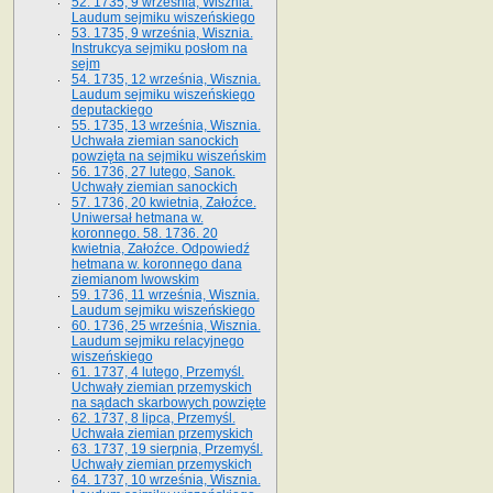
52. 1735, 9 września, Wisznia.
Laudum sejmiku wiszeńskiego
53. 1735, 9 września, Wisznia.
Instrukcya sejmiku posłom na
sejm
54. 1735, 12 września, Wisznia.
Laudum sejmiku wiszeńskiego
deputackiego
55. 1735, 13 września, Wisznia.
Uchwała ziemian sanockich
powzięta na sejmiku wiszeńskim
56. 1736, 27 lutego, Sanok.
Uchwały ziemian sanockich
57. 1736, 20 kwietnia, Załoźce.
Uniwersał hetmana w.
koronnego. 58. 1736. 20
kwietnia, Załoźce. Odpowiedź
hetmana w. koronnego dana
ziemianom lwowskim
59. 1736, 11 września, Wisznia.
Laudum sejmiku wiszeńskiego
60. 1736, 25 września, Wisznia.
Laudum sejmiku relacyjnego
wiszeńskiego
61. 1737, 4 lutego, Przemyśl.
Uchwały ziemian przemyskich
na sądach skarbowych powzięte
62. 1737, 8 lipca, Przemyśl.
Uchwała ziemian przemyskich
63. 1737, 19 sierpnia, Przemyśl.
Uchwały ziemian przemyskich
64. 1737, 10 września, Wisznia.