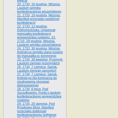
elekcie
20. 1733, 10 grudnia, Wisznia.
Laudum sejmiku
konfederackiego wiszeńskiego
21. 1733, 10 grudnia, Wisznia.
Manifest przeciwko powtórnej
konfederacyi
22. 1733, 12 grudnia,
Dołhomościska. Uniwersał
marszałka konfederacyi
województwa ruskiego. 23.
1733, 29 grudnia, Wisznia.
Laudum sejmiku wiszeńskiego
24. 1733, 30 grudnia, Wisznia.
Instrukcya sejmiku dana posłom
do marszałka w. koronnego
25. 1734, 30 kwietnia, Przemyśl.
Laudum ziemian przemyskich
26. 1734, 7 czerwca, Sanok.
Laudum ziemian sanockich
27. 1734, 7 czerwca, Sanok.
Instrukcya dla komisarza do
zlustrowania chorągwi
delegowanego
28. 1734, 6 lipca, Pod
Szczutkowem. Punkt z laudum
konfederackiego województwa
ruskiego
29. 1734, 20 sierpnia, Pod
Ryszkową Wolą. Manifest
przeciwko duktorowi
konfederackiemu Sołtykowi