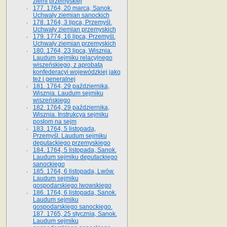
ziemi przemyskiej
177. 1764, 20 marca, Sanok.
Uchwały ziemian sanockich
178. 1764, 3 lipca, Przemyśl.
Uchwały ziemian przemyskich
179. 1774, 16 lipca, Przemyśl.
Uchwały ziemian przemyskich
180. 1764, 23 lipca, Wisznia.
Laudum sejmiku relacyjnego
wiszeńskiego, z aprobatą
konfederacyi wojewódzkiej jako
też i generalnej
181. 1764, 29 października,
Wisznia. Laudum sejmiku
wiszeńskiego
182. 1764, 29 października,
Wisznia. Instrukcya sejmiku
posłom na sejm
183. 1764, 5 listopada,
Przemyśl. Laudum sejmiku
deputackiego przemyskiego
184. 1764, 5 listopada, Sanok.
Laudum sejmiku deputackiego
sanockiego
185. 1764, 6 listopada, Lwów.
Laudum sejmiku
gospodarskiego lwowskiego
186. 1764, 6 listopada, Sanok.
Laudum sejmiku
gospodarskiego sanockiego.
187. 1765, 25 stycznia, Sanok.
Laudum sejmiku