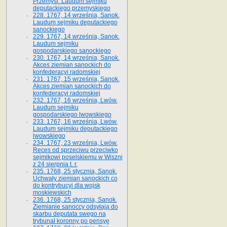
Przemyśl. Laudum sejmiku
deputackiego przemyskiego
228. 1767, 14 września, Sanok.
Laudum sejmiku deputackiego
sanockiego
229. 1767, 14 września, Sanok.
Laudum sejmiku
gospodarskiego sanockiego
230. 1767, 14 września, Sanok.
Akces ziemian sanockich do
konfederacyi radomskiej
231. 1767, 15 września, Sanok.
Akces ziemian sanockich do
konfederacyi radomskiej
232. 1767, 16 września, Lwów.
Laudum sejmiku
gospodarskiego lwowskiego
233. 1767, 16 września, Lwów.
Laudum sejmiku deputackiego
lwowskiego
234. 1767, 23 września, Lwów.
Reces od sprzeciwu przeciwko
sejmikowi poselskiemu w Wiszni
z 24 sierpnia t. r.
235. 1768, 25 stycznia, Sanok.
Uchwały ziemian sanockich co
do kontrybucyi dla wojsk
moskiewskich
236. 1768, 25 stycznia, Sanok.
Ziemianie sanoccy odsyłają do
skarbu deputata swego na
trybunał koronny po pensyę