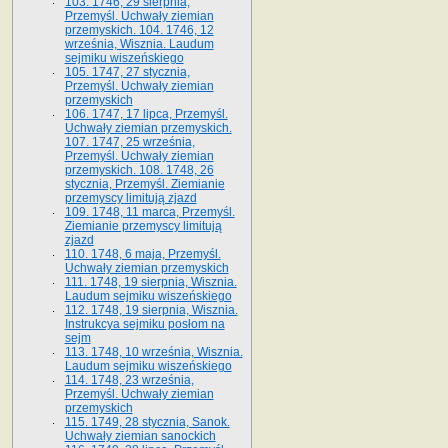
103. 1746, 29 sierpnia,
Przemyśl. Uchwały ziemian
przemyskich. 104. 1746, 12
września, Wisznia. Laudum
sejmiku wiszeńskiego
105. 1747, 27 stycznia,
Przemyśl. Uchwały ziemian
przemyskich
106. 1747, 17 lipca, Przemyśl.
Uchwały ziemian przemyskich.
107. 1747, 25 września,
Przemyśl. Uchwały ziemian
przemyskich. 108. 1748, 26
stycznia, Przemyśl. Ziemianie
przemyscy limitują zjazd
109. 1748, 11 marca, Przemyśl.
Ziemianie przemyscy limitują
zjazd
110. 1748, 6 maja, Przemyśl.
Uchwały ziemian przemyskich
111. 1748, 19 sierpnia, Wisznia.
Laudum sejmiku wiszeńskiego
112. 1748, 19 sierpnia, Wisznia.
Instrukcya sejmiku posłom na
sejm
113. 1748, 10 września, Wisznia.
Laudum sejmiku wiszeńskiego
114. 1748, 23 września,
Przemyśl. Uchwały ziemian
przemyskich
115. 1749, 28 stycznia, Sanok.
Uchwały ziemian sanockich