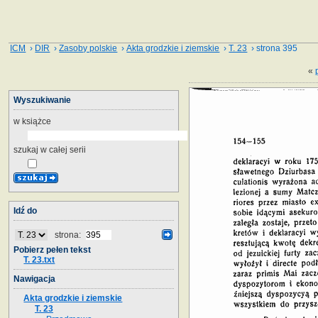
ICM
›
DIR
›
Zasoby polskie
›
Akta grodzkie i ziemskie
›
T. 23
› strona 395
«
Wyszukiwanie
w książce
szukaj w całej serii
Idź do
strona:
Pobierz pełen tekst
T. 23.txt
Nawigacja
Akta grodzkie i ziemskie
T. 23