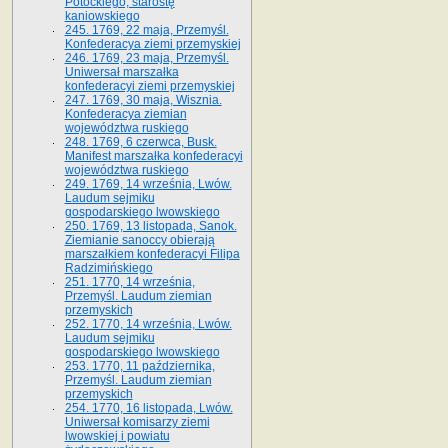
Potockiego, starostę
kaniowskiego
245. 1769, 22 maja, Przemyśl.
Konfederacya ziemi przemyskiej
246. 1769, 23 maja, Przemyśl.
Uniwersał marszałka
konfederacyi ziemi przemyskiej
247. 1769, 30 maja, Wisznia.
Konfederacya ziemian
województwa ruskiego
248. 1769, 6 czerwca, Busk.
Manifest marszałka konfederacyi
województwa ruskiego
249. 1769, 14 września, Lwów.
Laudum sejmiku
gospodarskiego lwowskiego
250. 1769, 13 listopada, Sanok.
Ziemianie sanoccy obierają
marszałkiem konfederacyi Filipa
Radzimińskiego
251. 1770, 14 września,
Przemyśl. Laudum ziemian
przemyskich
252. 1770, 14 września, Lwów.
Laudum sejmiku
gospodarskiego lwowskiego
253. 1770, 11 października,
Przemyśl. Laudum ziemian
przemyskich
254. 1770, 16 listopada, Lwów.
Uniwersał komisarzy ziemi
lwowskiej i powiatu