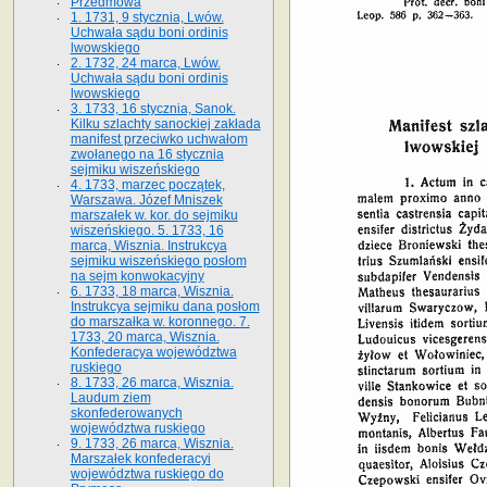
Przedmowa
1. 1731, 9 stycznia, Lwów.
Uchwała sądu boni ordinis
lwowskiego
2. 1732, 24 marca, Lwów.
Uchwała sądu boni ordinis
lwowskiego
3. 1733, 16 stycznia, Sanok.
Kilku szlachty sanockiej zakłada
manifest przeciwko uchwałom
zwołanego na 16 stycz­nia
sejmiku wiszeńskiego
4. 1733, marzec początek,
Warszawa. Józef Mniszek
marszałek w. kor. do sejmiku
wiszeńskiego. 5. 1733, 16
marca, Wisznia. Instrukcya
sejmiku wiszeńskiego posłom
na sejm konwokacyjny
6. 1733, 18 marca, Wisznia.
Instrukcya sejmiku dana posłom
do marszałka w. koronnego. 7.
1733, 20 marca, Wisznia.
Konfederacya województwa
ruskiego
8. 1733, 26 marca, Wisznia.
Laudum ziem
skonfederowanych
województwa ruskiego
9. 1733, 26 marca, Wisznia.
Marszałek konfederacyi
województwa ruskiego do