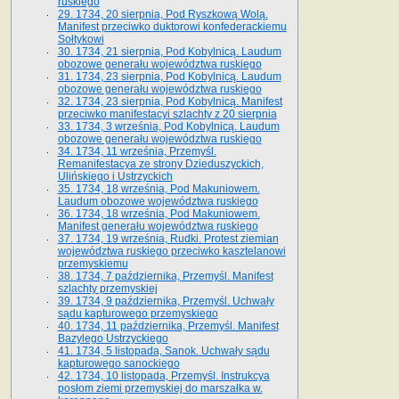
ruskiego
29. 1734, 20 sierpnia, Pod Ryszkową Wolą.
Manifest przeciwko duktorowi konfederackiemu
Sołtykowi
30. 1734, 21 sierpnia, Pod Kobylnicą. Laudum
obozowe generału województwa ruskiego
31. 1734, 23 sierpnia, Pod Kobylnicą. Laudum
obozowe generału województwa ruskiego
32. 1734, 23 sierpnia, Pod Kobylnicą. Manifest
przeciwko manifestacyi szlachty z 20 sierpnia
33. 1734, 3 września, Pod Kobylnicą. Laudum
obozowe generału województwa ruskiego
34. 1734, 11 września, Przemyśl.
Remanifestacya ze strony Dzieduszyckich,
Ulińskiego i Ustrzyckich
35. 1734, 18 września, Pod Makuniowem.
Laudum obozowe województwa ruskiego
36. 1734, 18 września, Pod Makuniowem.
Manifest generału województwa ruskiego
37. 1734, 19 września, Rudki. Protest ziemian
województwa ruskiego przeciwko kasztelanowi
przemyskiemu
38. 1734, 7 października, Przemyśl. Manifest
szlachty przemyskiej
39. 1734, 9 października, Przemyśl. Uchwały
sądu kapturowego przemyskiego
40. 1734, 11 października, Przemyśl. Manifest
Bazylego Ustrzyckiego
41. 1734, 5 listopada, Sanok. Uchwały sądu
kapturowego sanockiego
42. 1734, 10 listopada, Przemyśl. Instrukcya
posłom ziemi przemyskiej do marszałka w.