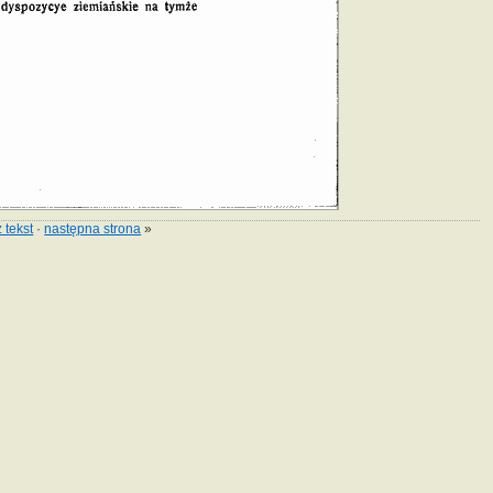
 tekst
·
następna strona
»