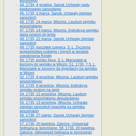
koronnego
44. 1734, 4 grudnia, Sanok. Uchwały sądu
kapturowego sanockiego
45. 1735, 3 marca, Sanok. Uchwały ziemian
sanockich
46. 1735, 14 marca, Wisznia. Laudum sejmiku
wiszeńskiego
47. 1735, 14 marca, Wisznia. Instrukcya sejmiku
dana posłom do króla
48. 1735, 22 marca, Sanok. Uchwały ziemian
sanockich
49. 1735, początek czerwca, S. L. Życzenia
województwa ruskiego i innych w sprawie
uspokojenia Rzptej
50. 1735, koniec lipca, S. L. Marszałek w.
koronny do sejmiku w Wiszni. 51. 1735, ? S. L.
Marszałek w. koronny do dygnitarzy na sejmiku
w Wiszni
52. 1735, 9 września, Wisznia. Laudum sejmiku
wiszeńskiego
53. 1735, 9 września, Wisznia. Instrukcya
sejmiku posłom na sejm
54. 1735, 12 września, Wisznia. Laudum
sejmiku wiszeńskiego deputackiego
55. 1735, 13 września, Wisznia. Uchwała
ziemian sanockich powzięta na sejmiku
wiszeńskim
56. 1736, 27 lutego, Sanok. Uchwały ziemian
sanockich
57. 1736, 20 kwietnia, Załoźce. Uniwersał
hetmana w. koronnego. 58. 1736. 20 kwietnia,
Załoźce. Odpowiedź hetmana w. koronnego