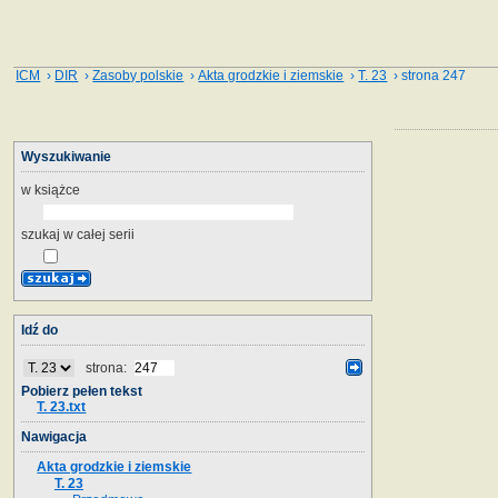
ICM
›
DIR
›
Zasoby polskie
›
Akta grodzkie i ziemskie
›
T. 23
› strona 247
Wyszukiwanie
w książce
szukaj w całej serii
Idź do
strona:
Pobierz pełen tekst
T. 23.txt
Nawigacja
Akta grodzkie i ziemskie
T. 23