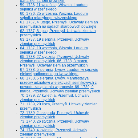
dana ziemianom lwowskim
59. 1736, 11 września, Wisznia. Laudum
sejmiku wiszeńskiego
60. 1736, 25 września, Wisznia. Laudum
sejmiku relacyjnego wiszeńskiego
61. 1737, 4 lutego, Przemyśl. Uchwały ziemian
przemyskich na sądach skarbowych powzięte
62. 1737, 8 lipca, Przemyśl. Uchwała ziemian
przemyskich
63. 1737, 19 sierpnia, Przemyśl. Uchwały
ziemian przemyskich
64. 1737, 10 września, Wisznia. Laudum
sejmiku wiszeńskiego
65. 1738, 27 stycznia, Przemyśl. Uchwały
ziemian przemyskich­­. 66. 1738, 3 marca,
Przemyśl. Uchwały ziemian przemyskich­
67. 1738, 5 sierpnia, Lwów. Laudum w sprawie
elekcyi podkomorzego lwowskiego
68. 1738, 6 sierpnia, Lwów. Manifestacya
przeciw udziałowi w elekcyach sejmikowych z
powodu zasądzenia w procesie. 69. 1739, 9
marca, Przemyśl. Uchwały ziemian przemyskich
70. 1739, 27 kwietnia, Przemyśl. Uchwały
ziemian przemyskich
71. 1739, 20 lipca, Przemyśl. Uchwały ziemian
przemyskich
72. 1739, 2 listopada, Przemyśl. Uchwały
ziemian przemyskich
73. 1740, 26 stycznia, Przemyśl. Uchwały
ziemian przemyskich
74. 1740, 4 kwietnia, Przemyśl. Uchwały
ziemian przemyskich