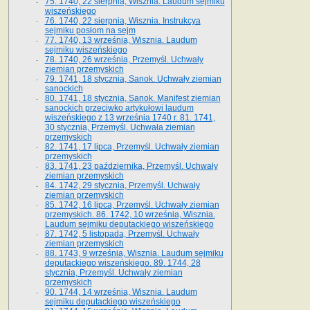
75. 1740, 22 sierpnia, Wisznia. Laudum sejmiku
wiszeńskiego
76. 1740, 22 sierpnia, Wisznia. Instrukcya
sejmiku posłom na sejm
77. 1740, 13 września, Wisznia. Laudum
sejmiku wiszeńskiego
78. 1740, 26 września, Przemyśl. Uchwały
ziemian przemyskich
79. 1741, 18 stycznia, Sanok. Uchwały ziemian
sanockich
80. 1741, 18 stycznia, Sanok. Manifest ziemian
sanockich przeciwko artykułowi laudum
wiszeńskiego z 13 wrze­śnia 1740 r. 81. 1741,
30 stycznia, Przemyśl. Uchwała ziemian
przemyskich
82. 1741, 17 lipca, Przemyśl. Uchwały ziemian
przemyskich
83. 1741, 23 października, Przemyśl. Uchwały
ziemian przemyskich
84. 1742, 29 stycznia, Przemyśl. Uchwały
ziemian przemyskich
85. 1742, 16 lipca, Przemyśl. Uchwały ziemian
przemyskich. 86. 1742, 10 września, Wisznia.
Laudum sejmiku deputackiego wiszeńskiego
87. 1742, 5 listopada, Przemyśl. Uchwały
ziemian przemyskich
88. 1743, 9 września, Wisznia. Laudum sejmiku
deputackiego wiszeńskiego. 89. 1744, 28
stycznia, Przemyśl. Uchwały ziemian
przemyskich
90. 1744, 14 września, Wisznia. Laudum
sejmiku deputackiego wiszeńskiego