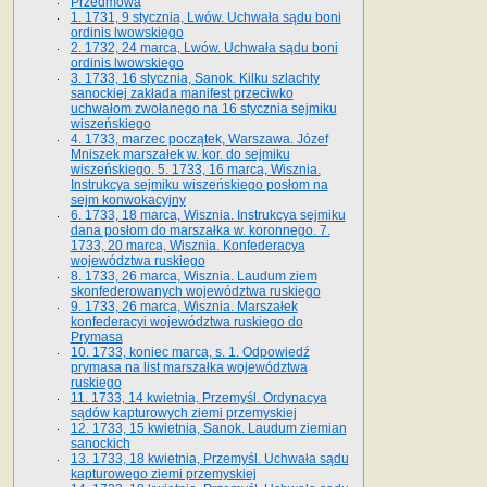
Przedmowa
1. 1731, 9 stycznia, Lwów. Uchwała sądu boni
ordinis lwowskiego
2. 1732, 24 marca, Lwów. Uchwała sądu boni
ordinis lwowskiego
3. 1733, 16 stycznia, Sanok. Kilku szlachty
sanockiej zakłada manifest przeciwko
uchwałom zwołanego na 16 stycz­nia sejmiku
wiszeńskiego
4. 1733, marzec początek, Warszawa. Józef
Mniszek marszałek w. kor. do sejmiku
wiszeńskiego. 5. 1733, 16 marca, Wisznia.
Instrukcya sejmiku wiszeńskiego posłom na
sejm konwokacyjny
6. 1733, 18 marca, Wisznia. Instrukcya sejmiku
dana posłom do marszałka w. koronnego. 7.
1733, 20 marca, Wisznia. Konfederacya
województwa ruskiego
8. 1733, 26 marca, Wisznia. Laudum ziem
skonfederowanych województwa ruskiego
9. 1733, 26 marca, Wisznia. Marszałek
konfederacyi województwa ruskiego do
Prymasa
10. 1733, koniec marca, s. 1. Odpowiedź
prymasa na list marszałka województwa
ruskiego
11. 1733, 14 kwietnia, Przemyśl. Ordynacya
sądów kapturowych ziemi przemyskiej
12. 1733, 15 kwietnia, Sanok. Laudum ziemian
sanockich
13. 1733, 18 kwietnia, Przemyśl. Uchwała sądu
kapturowego ziemi przemyskiej