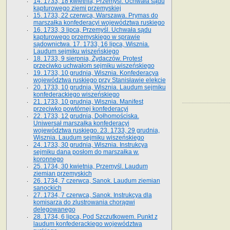
14. 1733, 18 kwietnia, Przemyśl. Uchwała sądu
kapturowego ziemi przemyskiej
15. 1733, 22 czerwca, Warszawa. Prymas do
marszałka konfederacyi województwa ruskiego
16. 1733, 3 lipca, Przemyśl. Uchwała sądu
kapturowego przemyskiego w sprawie
sądownictwa. 17. 1733, 16 lipca, Wisznia.
Laudum sejmiku wiszeńskiego
18. 1733, 9 sierpnia, Żydaczów. Protest
przeciwko uchwałom sejmiku wiszeńskiego
19. 1733, 10 grudnia, Wisznia. Konfederacya
województwa ruskiego przy Stanisławie elekcie
20. 1733, 10 grudnia, Wisznia. Laudum sejmiku
konfederackiego wiszeńskiego
21. 1733, 10 grudnia, Wisznia. Manifest
przeciwko powtórnej konfederacyi
22. 1733, 12 grudnia, Dołhomościska.
Uniwersał marszałka konfederacyi
województwa ruskiego. 23. 1733, 29 grudnia,
Wisznia. Laudum sejmiku wiszeńskiego
24. 1733, 30 grudnia, Wisznia. Instrukcya
sejmiku dana posłom do marszałka w.
koronnego
25. 1734, 30 kwietnia, Przemyśl. Laudum
ziemian przemyskich
26. 1734, 7 czerwca, Sanok. Laudum ziemian
sanockich
27. 1734, 7 czerwca, Sanok. Instrukcya dla
komisarza do zlustrowania chorągwi
delegowanego
28. 1734, 6 lipca, Pod Szczutkowem. Punkt z
laudum konfederackiego województwa