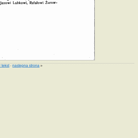
 tekst
·
następna strona
»