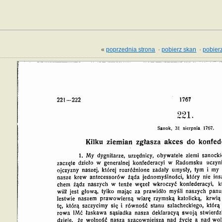
«
poprzednia strona
·
pobierz skan
·
pobierz