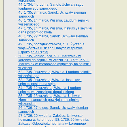
koronnego
44. 1734, 4 grudnia, Sanok. Uchwały sądu
kapturowego sanockiego
45. 1735, 3 marca, Sanok. Uchwały ziemian
sanockich
46. 1735, 14 marca, Wisznia. Laudum sejmiku
wiszeńskiego
47. 1735, 14 marca, Wisznia. Instrukcya sejmiku
dana posłom do króla
48. 1735, 22 marca, Sanok. Uchwały ziemian
sanockich
49. 1735, początek czerwca, S. L. Życzenia
województwa ruskiego i innych w sprawie
uspokojenia Rzptej
50. 1735, koniec lipca, S. L. Marszałek w.
koronny do sejmiku w Wiszni. 51. 1735, ? S. L.
Marszałek w. koronny do dygnitarzy na sejmiku
w Wiszni
52. 1735, 9 września, Wisznia. Laudum sejmiku
wiszeńskiego
53. 1735, 9 września, Wisznia. Instrukcya
sejmiku posłom na sejm
54. 1735, 12 września, Wisznia. Laudum
sejmiku wiszeńskiego deputackiego
55. 1735, 13 września, Wisznia. Uchwała
ziemian sanockich powzięta na sejmiku
wiszeńskim
56. 1736, 27 lutego, Sanok. Uchwały ziemian
sanockich
57. 1736, 20 kwietnia, Załoźce. Uniwersał
hetmana w. koronnego. 58. 1736. 20 kwietnia,
Załoźce. Odpowiedź hetmana w. koronnego