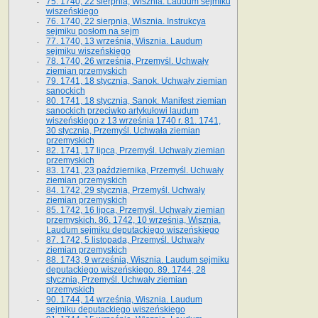
75. 1740, 22 sierpnia, Wisznia. Laudum sejmiku
wiszeńskiego
76. 1740, 22 sierpnia, Wisznia. Instrukcya
sejmiku posłom na sejm
77. 1740, 13 września, Wisznia. Laudum
sejmiku wiszeńskiego
78. 1740, 26 września, Przemyśl. Uchwały
ziemian przemyskich
79. 1741, 18 stycznia, Sanok. Uchwały ziemian
sanockich
80. 1741, 18 stycznia, Sanok. Manifest ziemian
sanockich przeciwko artykułowi laudum
wiszeńskiego z 13 wrze­śnia 1740 r. 81. 1741,
30 stycznia, Przemyśl. Uchwała ziemian
przemyskich
82. 1741, 17 lipca, Przemyśl. Uchwały ziemian
przemyskich
83. 1741, 23 października, Przemyśl. Uchwały
ziemian przemyskich
84. 1742, 29 stycznia, Przemyśl. Uchwały
ziemian przemyskich
85. 1742, 16 lipca, Przemyśl. Uchwały ziemian
przemyskich. 86. 1742, 10 września, Wisznia.
Laudum sejmiku deputackiego wiszeńskiego
87. 1742, 5 listopada, Przemyśl. Uchwały
ziemian przemyskich
88. 1743, 9 września, Wisznia. Laudum sejmiku
deputackiego wiszeńskiego. 89. 1744, 28
stycznia, Przemyśl. Uchwały ziemian
przemyskich
90. 1744, 14 września, Wisznia. Laudum
sejmiku deputackiego wiszeńskiego