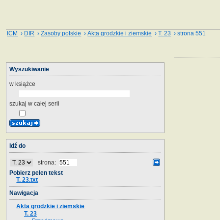
ICM
›
DIR
›
Zasoby polskie
›
Akta grodzkie i ziemskie
›
T. 23
› strona 551
Wyszukiwanie
w książce
szukaj w całej serii
Idź do
strona:
Pobierz pełen tekst
T. 23.txt
Nawigacja
Akta grodzkie i ziemskie
T. 23