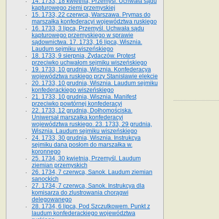
14. 1733, 18 kwietnia, Przemyśl. Uchwała sądu
kapturowego ziemi przemyskiej
15. 1733, 22 czerwca, Warszawa. Prymas do
marszałka konfederacyi województwa ruskiego
16. 1733, 3 lipca, Przemyśl. Uchwała sądu
kapturowego przemyskiego w sprawie
sądownictwa. 17. 1733, 16 lipca, Wisznia.
Laudum sejmiku wiszeńskiego
18. 1733, 9 sierpnia, Żydaczów. Protest
przeciwko uchwałom sejmiku wiszeńskiego
19. 1733, 10 grudnia, Wisznia. Konfederacya
województwa ruskiego przy Stanisławie elekcie
20. 1733, 10 grudnia, Wisznia. Laudum sejmiku
konfederackiego wiszeńskiego
21. 1733, 10 grudnia, Wisznia. Manifest
przeciwko powtórnej konfederacyi
22. 1733, 12 grudnia, Dołhomościska.
Uniwersał marszałka konfederacyi
województwa ruskiego. 23. 1733, 29 grudnia,
Wisznia. Laudum sejmiku wiszeńskiego
24. 1733, 30 grudnia, Wisznia. Instrukcya
sejmiku dana posłom do marszałka w.
koronnego
25. 1734, 30 kwietnia, Przemyśl. Laudum
ziemian przemyskich
26. 1734, 7 czerwca, Sanok. Laudum ziemian
sanockich
27. 1734, 7 czerwca, Sanok. Instrukcya dla
komisarza do zlustrowania chorągwi
delegowanego
28. 1734, 6 lipca, Pod Szczutkowem. Punkt z
laudum konfederackiego województwa