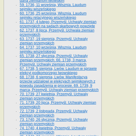
dana ziemianom lwowskim
59. 1736, 11 września, Wisznia. Laudum
sejmiku wiszeńskiego
60. 1736, 25 września, Wisznia. Laudum
sejmiku relacyjnego wiszeńskiego
61. 1737, 4 lutego, Przemyśl. Uchwały ziemian
przemyskich na sądach skarbowych powzięte
62. 1737, 8 lipca, Przemyśl. Uchwała ziemian
przemyskich
63. 1737, 19 sierpnia, Przemyśl. Uchwały
ziemian przemyskich
64. 1737, 10 września, Wisznia. Laudum
sejmiku wiszeńskiego
65. 1738, 27 stycznia, Przemyśl. Uchwały
ziemian przemyskich­­. 66. 1738, 3 marca,
Przemyśl. Uchwały ziemian przemyskich­
67. 1738, 5 sierpnia, Lwów. Laudum w sprawie
elekcyi podkomorzego lwowskiego
68. 1738, 6 sierpnia, Lwów. Manifestacya
przeciw udziałowi w elekcyach sejmikowych z
powodu zasądzenia w procesie. 69. 1739, 9
marca, Przemyśl. Uchwały ziemian przemyskich
70. 1739, 27 kwietnia, Przemyśl. Uchwały
ziemian przemyskich
71. 1739, 20 lipca, Przemyśl. Uchwały ziemian
przemyskich
72. 1739, 2 listopada, Przemyśl. Uchwały
ziemian przemyskich
73. 1740, 26 stycznia, Przemyśl. Uchwały
ziemian przemyskich
74. 1740, 4 kwietnia, Przemyśl. Uchwały
ziemian przemyskich