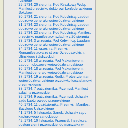
ruskiego
29. 1734, 20 sierpnia, Pod Ryszkową Wolą.
Manifest przeciwko duktorowi konfederackiemu
Sołtykowi
30. 1734, 21 sierpnia, Pod Kobylnicą. Laudum
obozowe generału województwa ruskiego
31. 1734, 23 sierpnia, Pod Kobylnicą. Laudum
obozowe generału województwa ruskiego
32. 1734, 23 sierpnia, Pod Kobylnicą. Manifest
przeciwko manifestacyi szlachty z 20 sierpnia
33. 1734, 3 września, Pod Kobylnicą. Laudum
obozowe generału województwa ruskiego
34. 1734, 11 września, Przemyśl.
Remanifestacya ze strony Dzieduszyckich,
Ulińskiego i Ustrzyckich
35. 1734, 18 września, Pod Makuniowem.
Laudum obozowe województwa ruskiego
36. 1734, 18 września, Pod Makuniowem.
Manifest generału województwa ruskiego
37. 1734, 19 września, Rudki. Protest ziemian
województwa ruskiego przeciwko kasztelanowi
przemyskiemu
38. 1734, 7 października, Przemyśl. Manifest
szlachty przemyskiej
39. 1734, 9 października, Przemyśl. Uchwały
sądu kapturowego przemyskiego
40. 1734, 11 października, Przemyśl. Manifest
Bazylego Ustrzyckiego
41. 1734, 5 listopada, Sanok. Uchwały sądu
kapturowego sanockiego
42. 1734, 10 listopada, Przemyśl. Instrukcya
posłom ziemi przemyskiej do marszałka w.