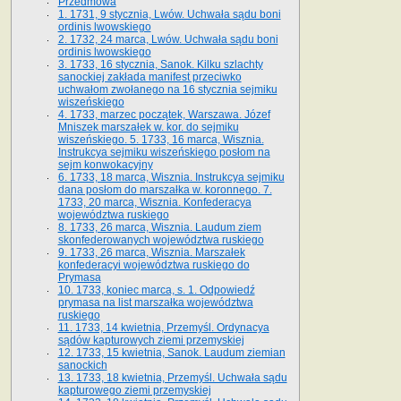
Przedmowa
1. 1731, 9 stycznia, Lwów. Uchwała sądu boni
ordinis lwowskiego
2. 1732, 24 marca, Lwów. Uchwała sądu boni
ordinis lwowskiego
3. 1733, 16 stycznia, Sanok. Kilku szlachty
sanockiej zakłada manifest przeciwko
uchwałom zwołanego na 16 stycz­nia sejmiku
wiszeńskiego
4. 1733, marzec początek, Warszawa. Józef
Mniszek marszałek w. kor. do sejmiku
wiszeńskiego. 5. 1733, 16 marca, Wisznia.
Instrukcya sejmiku wiszeńskiego posłom na
sejm konwokacyjny
6. 1733, 18 marca, Wisznia. Instrukcya sejmiku
dana posłom do marszałka w. koronnego. 7.
1733, 20 marca, Wisznia. Konfederacya
województwa ruskiego
8. 1733, 26 marca, Wisznia. Laudum ziem
skonfederowanych województwa ruskiego
9. 1733, 26 marca, Wisznia. Marszałek
konfederacyi województwa ruskiego do
Prymasa
10. 1733, koniec marca, s. 1. Odpowiedź
prymasa na list marszałka województwa
ruskiego
11. 1733, 14 kwietnia, Przemyśl. Ordynacya
sądów kapturowych ziemi przemyskiej
12. 1733, 15 kwietnia, Sanok. Laudum ziemian
sanockich
13. 1733, 18 kwietnia, Przemyśl. Uchwała sądu
kapturowego ziemi przemyskiej